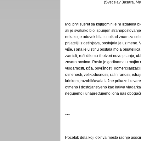
(Svetislav Basara,
Me
Moj prvi susret sa knjigom nije ni izdaleka b
ali je svakako bio ispunjen strahopoštovanje
nekako je oduvek bila tu: otkad znam za sebe
prijatelji iz detinjstva, postojala je uz men
više, i ona je uistinu postala moja prijatelj
zamisli, reši dilemu ili otvori novo pitanje, ubl
zavara novima. Rasla je godinama u mojim o
vulgarnosti, kiča, površnosti, komercijalizacij
otmenosti, velikodušnosti, rafiniranosti, is
krinkom, razobličavala lažne prikaze i utvare
otmeno i dostojanstveno kao kakva vladarka 
negujemo i unapređujemo; ona nas obogaćuju 
***
Početak dela koji otkriva mesto radnje aso