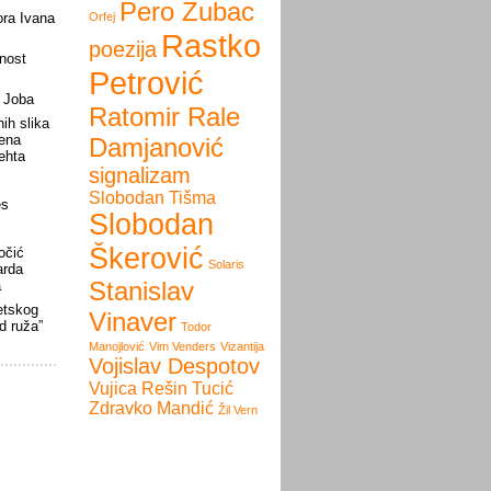
Pero Zubac
ora Ivana
Orfej
Rastko
poezija
nost
Petrović
a Joba
Ratomir Rale
ih slika
nena
Damjanović
rehta
signalizam
Slobodan Tišma
es
Slobodan
Škerović
očić
Solaris
arda
Stanislav
a
etskog
Vinaver
d ruža”
Todor
Manojlović
Vim Venders
Vizantija
Vojislav Despotov
Vujica Rešin Tucić
Zdravko Mandić
Žil Vern