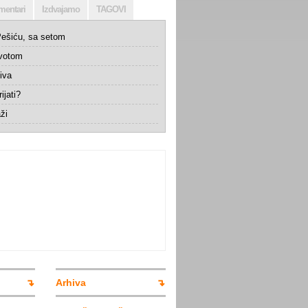
mentari
Izdvajamo
TAGOVI
ešiću, sa setom
ivotom
iva
ijati?
ži
Arhiva