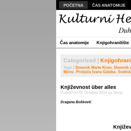
POČETNA
ČAS ANATOMIJE
MANUSKRIPT
POLIS
VIZU
ARHIVA
O NAMA
ŽIVA RE
Čas anatomije
Knjigohranilište
Categorized |
Knjigohrani
Tags |
Dnevnik Marte Koen
,
Dnevnik 
Mirisi
,
Proljeća Ivana Galeba
,
Svetisl
Književnost über alles
Posted on 01 October 2014 by heroji
Dragana Bošković
Književ