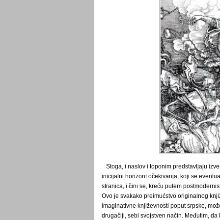
Stoga, i naslov i toponim predstavljaju izve
inicijalni horizont očekivanja, koji se even
stranica, i čini se, kreću putem postmoderni
Ovo je svakako preimućstvo originalnog knjiž
imaginativne književnosti poput srpske, mož
drugačiji, sebi svojstven način. Međutim, da