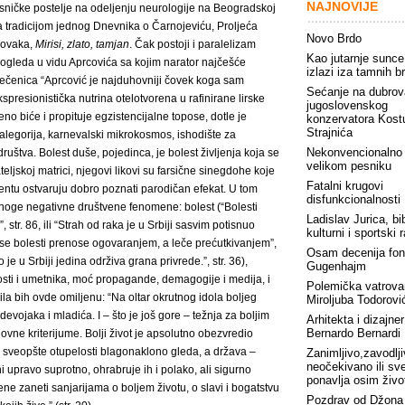
NAJNOVIJE
lesničke postelje na odeljenju neurologije na Beogradskoj
sa tradicijom jednog Dnevnika o Čarnojeviću, Proljeća
Novo Brdo
Novaka,
Mirisi, zlato, tamjan
. Čak postoji i paralelizam
Kao jutarnje sunce
e ogleda u vidu Aprcovića sa kojim narator najčešće
izlazi iza tamnih b
 rečenica “Aprcović je najduhovniji čovek koga sam
Sećanje na dubrov
presionistička nutrina otelotvorena u rafinirane lirske
jugoslovenskog
eno biće i propituje egzistencijalne topose, dotle je
konzervatora Kost
Strajnića
alegorija, karnevalski mikrokosmos, ishodište za
Nekonvencionalno
ruštva. Bolest duše, pojedinca, je bolest življenja koja se
velikom pesniku
teljskoj matrici, njegovi likovi su farsične sinegdohe koje
Fatalni krugovi
ntu ostvaruju dobro poznati parodičan efekat. U tom
disfunkcionalnosti
 mnoge negativne društvene fenomene: bolest (“Bolesti
Ladislav Jurica, bib
 str. 86, ili “Strah od raka je u Srbiji sasvim potisnuo
kulturni i sportski 
 se bolesti prenose ogovaranjem, a leče prećutkivanjem”,
Osam decenija fon
 je u Srbiji jedina održiva grana privrede.”, str. 36),
Gugenhajm
nosti i umetnika, moć propagande, demagogije i medija, i
Polemička vatrova
ila bih ovde omiljenu: “Na oltar okrutnog idola boljeg
Miroljuba Todorovi
evojaka i mladića. I – što je još gore – težnja za boljim
Arhitekta i dizajner
Bernardo Bernardi
vne kriterijume. Bolji život je apsolutno obezvredio
d sveopšte otupelosti blagonaklono gleda, a država –
Zanimljivo,zavodlji
neočekivano ili sv
 upravo suprotno, ohrabruje ih i polako, ali sigurno
ponavlja osim živo
ene zaneti sanjarijama o boljem životu, o slavi i bogatstvu
Pozdrav od Džona