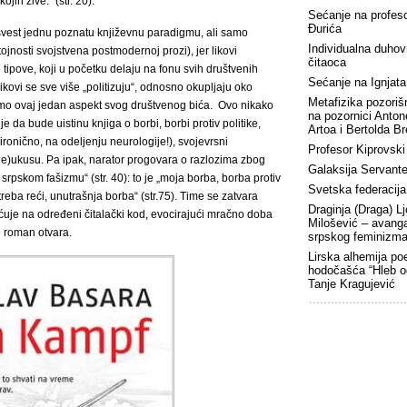
jih žive.” (str. 20).
Sećanje na profes
Đurića
svest jednu poznatu književnu paradigmu, ali samo
Individualna duhov
tojnosti svojstvena postmodernoj prozi), jer likovi
čitaoca
 tipove, koji u početku delaju na fonu svih društvenih
Sećanje na Ignjat
ovi se sve više „politizuju“, odnosno okupljaju oko
Metafizika pozorišn
amo ovaj jedan aspekt svog društvenog bića. Ovo nikako
na pozornici Anto
 da bude uistinu knjiga o borbi, borbi protiv politike,
Artoa i Bertolda B
ironično, na odeljenju neurologije!), svojevrsni
Profesor Kiprovski
ne)ukusu. Pa ipak, narator progovara o razlozima zbog
Galaksija Servant
o srpskom fašizmu“ (str. 40): to je „moja borba, borba protiv
Svetska federacija
treba reći, unutrašnja borba“ (str.75). Time se zatvara
Draginja (Draga) Lj
ćuje na određeni čitalački kod, evocirajući mračno doba
Milošević – avang
se roman otvara.
srpskog feminizm
Lirska alhemija po
hodočašća “Hleb o
Tanje Kragujević