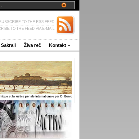
SUBSCRIBE TO THE RSS FEED
RIBE TO THE FEED VIA E-MAIL
Sakrali
Živa reč
Kontakt
»