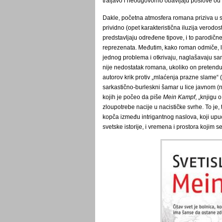
traljavo i neodgovorno obavljaju poslove od ko
Dakle, početna atmosfera romana priziva u 
prividno (opet karakteristična iluzija verodos
predstavljaju određene tipove, i to parodične
reprezenata. Međutim, kako roman odmiče, lik
jednog problema i otkrivaju, naglašavaju s
nije nedostatak romana, ukoliko on pretenduje
autorov krik protiv „mlaćenja prazne slame“ (
sarkastično-burleskni šamar u lice javnom (
kojih je počeo da piše
Mein Kampf
, „knjigu 
zloupotrebe nacije u nacističke svrhe. To je, 
kopča između intrigantnog naslova, koji upu
svetske istorije, i vremena i prostora kojim 