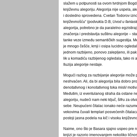
slažem u potpunosti sa ovom tvrdnjom Bogd
književnu alegoriju. Alegorija nije uspela, 
i dosledno sprovedena. Cvetan Todorov iznosi
književnošću“ (podvukla D.B,
Uvod u fantast
alegorija, potrebno je da paralelno egzistir
značenja i predstavlja suštinu alegorije – s
tanke veze između semantičkih sugestija. Me
je mnogo češće, krnji i osipa lucidno ogledalo
jednom razbijeno, ponovo zalepljeno, ili pak
lik u komadiću razbijenog ogledala, tako ni a
Iluzija alegorije nestaje.
Mogući razlog za razbijanje alegorije može po
neshvaćen. Ali, da bi alegorija bila dobro p
denotativnog i konotativnog toka misli/ motiv
Međutim, iz eventulanog straha da ostane ne
alegoriju, nudeći nam neki ključ, šifru za otv
sebe. Neupućeni čitalac ionako neće razumeti
vekovima čuvali templari posvećenih čitalaca
postoji jasna podela na kič i visoku književno
Naime, ono što je Basara sjajno uspeo pre 
knjizi je razorio imenovanjem nekoliko lično