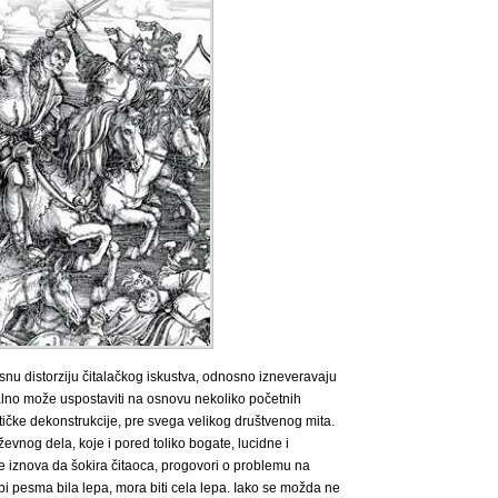
snu distorziju čitalačkog iskustva, odnosno izneveravaju
tualno može uspostaviti na osnovu nekoliko početnih
stičke dekonstrukcije, pre svega velikog društvenog mita.
evnog dela, koje i pored toliko bogate, lucidne i
e iznova da šokira čitaoca, progovori o problemu na
 bi pesma bila lepa, mora biti cela lepa. Iako se možda ne