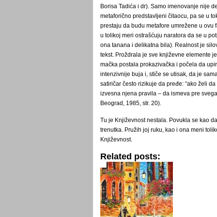
Borisa Tadića i dr). Samo imenovanje nije demi
metaforično predstavljeni čitaocu, pa se u t
prestaju da budu metafore umrežene u ovu far
u tolikoj meri ostrašćuju naratora da se u p
ona tanana i delikatna bila). Realnost je silov
tekst. Proždrala je sve književne elemente 
mačka postala prokazivačka i počela da upire
intenzivnije buja i, stiče se utisak, da je sam
satiričar često rizikuje da pređe: “ako želi d
izvesna njena pravila – da ismeva pre svega,
Beograd, 1985, str. 20).
Tu je Književnost nestala. Povukla se kao d
trenutka. Pružih joj ruku, kao i ona meni toli
Književnost.
Related posts: