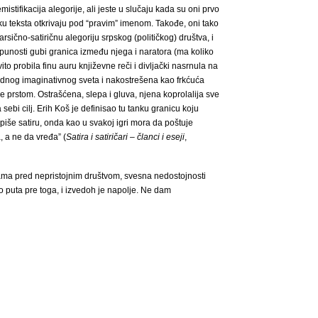
stifikacija alegorije, ali jeste u slučaju kada su oni prvo
oku teksta otkrivaju pod “pravim” imenom. Takođe, oni tako
sično-satiričnu alegoriju srpskog (političkog) društva, i
otpunosti gubi granica između njega i naratora (ma koliko
ito probila finu auru književne reči i divljački nasrnula na
jednog imaginativnog sveta i nakostrešena kao frkćuća
 prstom. Ostrašćena, slepa i gluva, njena koprolalija sve
a sebi cilj. Erih Koš je definisao tu tanku granicu koju
a piše satiru, onda kao u svakoj igri mora da poštuje
 a ne da vređa” (
Satira i satiričari – članci i eseji
,
ama pred nepristojnim društvom, svesna nedostojnosti
ko puta pre toga, i izvedoh je napolje. Ne dam