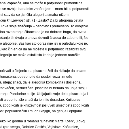
ana Popovića, ona se može u potpunosti primeniti na
ako se razbije banalnim značenjem – mora biti u potpunosti
 stav da se „izričita alegorija smatra nižom
ičnu književnost
, str. 71). Zašto? Da bi alegorija ostala
aju dva sloja značenja – osnovno i preneseno. To dvojstvo
talno razabiranje čitaoca da je na dobrom tragu, da hvata
šanje tih dvaju planova dovodi čitaoca do zabune ili, što
 alegorije. Baš kao što odraz nije isti u ogledalu koje je,
, kao činjenica da ne možete u potpunosti razabrati svoj
legorija ne može ostati ista kada je jednom narušite.
čivati u činjenici da pisac ne želi da rizikuje da ostane
rotumačena, potrebno je da postoji veza između
a/ ideja; znači, da je alegorija kompaktna i dosledna.
shvaćen, hermetičan, pisac ne bi trebalo da ubija svoju
aranje Pandorine kutije. Ubijajući svoje delo, pisac ubija i
 alegoriju, što znači da joj nije dorastao. Knjigu su
, zbog kojih je književnost još uvek umetnost i zbog kojih
st, popularističku i mudru knjigu, na genije i epigone.
nekoliko godina u romanu “Dnevnik Marte Koen”, u ovoj
sti (pre svega, Dobrice Ćosića, Vojislava Koštunice,