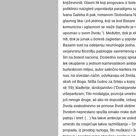
književnosti. Glavni lik koji progovara iz bo
poliklinici naizgled uspostavlja paradigmu 
Ivana Galeba ili pak, romanom Slobodana 
glavnog lika i još jednog, koji se kod Basar
komunicira i uglavnom se slaže (lajmotiv je
upoznao u svom životu.”). Međutim, dok je eks
niti, dok je junak u bolesti zagledan u sopstv
Basarin svet na odeljenju neurologije jedna 
svojevrsnu filozofiju patologije savremenog d
širi na bolest naciona. Dosledno svojoj spisa
tek okupljene u jednom karnevalskom ambije
burlesknom miljeu, autor satirično karikira
nas, na izvestan način, odvikavaju od života.”,
strah od Boga. Ništa čudno za Srbiju u kojoj
str. 59), klađenje, dostojanstvo (“Dostojanstvo
višepartizam, Tito-nostalgija, pozicija umet
još mnoge druge, ali ako mi dopustite, izdvoj
života svakodnevno se prinose životi stotine d
životom neprestano spušta ionako niske duho
patnju i smrt. (…) Na takve ambicije se usle
umesto da osujećuje takva razmišljanja – čini
propada. Iz prostog razloga, što muškarci i ž