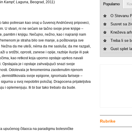
in Kampf
, Laguna, Beograd, 2011)
Popularno
Ko
O Stevanu P
io tako potresan kao onaj u čuvenoj Andrićevoj pripoveci,
Susret sa ž
m. U stvari, ni ne sećam se tačno svoje prve knjige –
Kneževa arh
, pamtim i knjigu. Nečujno, nežno, kao i najraniji nam
e. Vremenom je straha bilo sve manje, a poštovanja sve
Treba li se br
ica. Nežna da me uteši, néma da me sasluša; da me razgali,
Gust splet la
aži u srdžbi, oprosti, zanese i opije, razbije iluzije ili pak
čima, kao retkost koja uporno opstaje uprkos navali
i. Opstajala je i opstaje zahvaljujući snazi svoje
trajnosti. Odolevala je fenomenima zaodenutim njenom
, demistifikovala svoje epigone, ignorisala fariseje –
sigurna u svoj nepobitni položaj. Dragocena prijateljstva
i oplemenjuju. Ili bi bar tako trebalo da bude.
Rubrike
cira upućenog čitaoca na paradigmu bolesničke