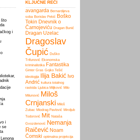
KLJUČNE REČI
avangarda
Bernardijeva
Boško
soba
Borislav Pekić
 što
Tokin
Dnevnik o
rda
Čarnojeviću
Dragan Bunić
ačkog i
Dragan Uzelac
Dragoslav
u
Čupić
 o
Duško
Trifunović
Ekonomska
Fantastika
kriminalistika
Ginter Gras
Gojko Tešić
Ilija Bakić
liotekar,
Ivo
ideologija
radnik
Andrić
kultura totalnog
dacije
raskida
Ljubica Miljković
Milo
Miloš
Milunović
nja
Crnjanski
ća
Miloš
Zubac
Miodrag Pavlović
Miroljub
Mit
Todorović
Nataša
Nemanja
vo i
Gvozdenović
e se
Raičević
Noam
ta
Čomski
optimalna projekcija
 Lenona