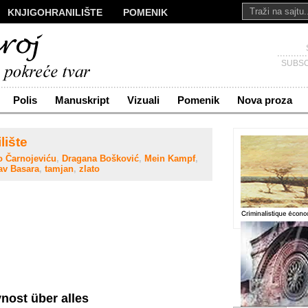
KNJIGOHRANILIŠTE
POMENIK
ALI
NOVA PROZA
SAKRALI
Č
KONTAKT
SUBSC
Polis
Manuskript
Vizuali
Pomenik
Nova proza
lište
o Čarnojeviću
,
Dragana Bošković
,
Mein Kampf
,
av Basara
,
tamjan
,
zlato
nost über alles