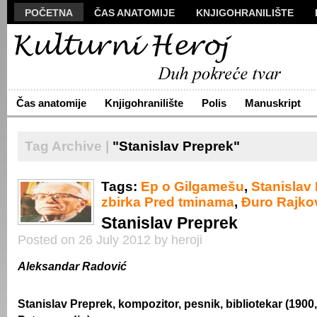
POČETNA
ČAS ANATOMIJE
KNJIGOHRANILIŠTE
MANUSKRIPT
POLIS
VIZUALI
NOVA PROZA
S
ARHIVA
O NAMA
ŽIVA REČ
KONTAKT
Čas anatomije
Knjigohranilište
Polis
Manuskript
Tag Archive |
"Stanislav Preprek"
Tags:
Ep o Gilgamešu
,
Stanislav
zbirka Pred tminama
,
Đuro Rajko
Stanislav Preprek
Posted on 26 July 2012 by heroji
Aleksandar Radović
Stanislav Preprek, kompozitor, pesnik, bibliotekar (1900,