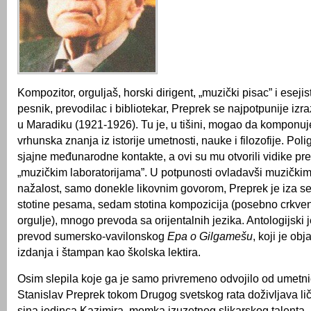
Kompozitor, orguljaš, horski dirigent, „muzički pisac” i esejis
pesnik, prevodilac i bibliotekar, Preprek se najpotpunije izr
u Maradiku (1921-1926). Tu je, u tišini, mogao da komponuje, 
vrhunska znanja iz istorije umetnosti, nauke i filozofije. Polig
sjajne međunarodne kontakte, a ovi su mu otvorili vidike p
„muzičkim laboratorijama”. U potpunosti ovladavši muzičkim
nažalost, samo donekle likovnim govorom, Preprek je iza seb
stotine pesama, sedam stotina kompozicija (posebno crkven
orgulje), mnogo prevoda sa orijentalnih jezika. Antologijski
prevod sumersko-vavilonskog
Epa o Gilgamešu
, koji je obj
izdanja i štampan kao školska lektira.
Osim slepila koje ga je samo privremeno odvojilo od umetni
Stanislav Preprek tokom Drugog svetskog rata doživljava lič
sina jedinca Kazimira, momka izuzetnog slikarskog talenta.