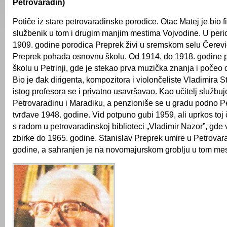
Petrovaradin)
Potiče iz stare petrovaradinske porodice. Otac Matej je bio f
službenik u tom i drugim manjim mestima Vojvodine. U peri
1909. godine porodica Preprek živi u sremskom selu Čerevi
Preprek pohađa osnovnu školu. Od 1914. do 1918. godine p
školu u Petrinji, gde je stekao prva muzička znanja i počeo
Bio je đak dirigenta, kompozitora i violončeliste Vladimira 
istog profesora se i privatno usavršavao. Kao učitelj službu
Petrovaradinu i Maradiku, a penzioniše se u gradu podno P
tvrđave 1948. godine. Vid potpuno gubi 1959, ali uprkos toj č
s radom u petrovaradinskoj biblioteci „Vladimir Nazor”, gde 
zbirke do 1965. godine. Stanislav Preprek umire u Petrovar
godine, a sahranjen je na novomajurskom groblju u tom mes