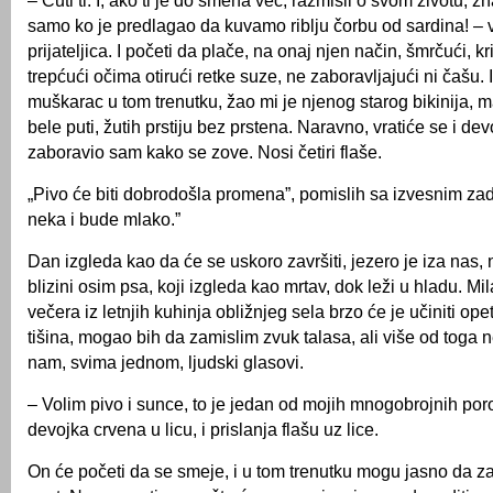
– Ćuti ti. I, ako ti je do smeha već, razmisli o svom životu, 
samo ko je predlagao da kuvamo riblju čorbu od sardina! –
prijateljica. I početi da plače, na onaj njen način, šmrčući, kr
trepćući očima otirući retke suze, ne zaboravljajući ni čašu.
muškarac u tom trenutku, žao mi je njenog starog bikinija, m
bele puti, žutih prstiju bez prstena. Naravno, vratiće se i dev
zaboravio sam kako se zove. Nosi četiri flaše.
„Pivo će biti dobrodošla promena”, pomislih sa izvesnim za
neka i bude mlako.”
Dan izgleda kao da će se uskoro završiti, jezero je iza nas,
blizini osim psa, koji izgleda kao mrtav, dok leži u hladu. Mila
večera iz letnjih kuhinja obližnjeg sela brzo će je učiniti ope
tišina, mogao bih da zamislim zvuk talasa, ali više od toga
nam, svima jednom, ljudski glasovi.
– Volim pivo i sunce, to je jedan od mojih mnogobrojnih po
devojka crvena u licu, i prislanja flašu uz lice.
On će početi da se smeje, i u tom trenutku mogu jasno da z