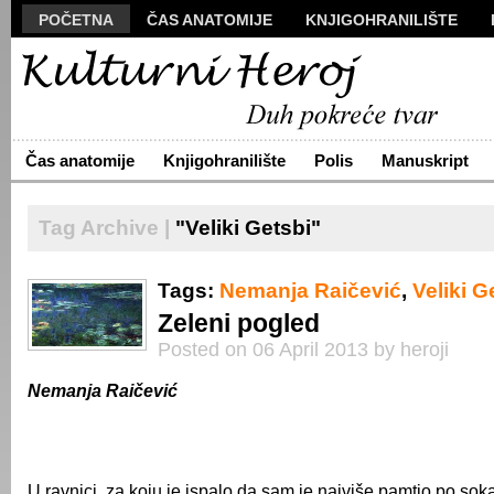
POČETNA
ČAS ANATOMIJE
KNJIGOHRANILIŠTE
MANUSKRIPT
POLIS
VIZUALI
NOVA PROZA
S
ARHIVA
O NAMA
ŽIVA REČ
KONTAKT
Čas anatomije
Knjigohranilište
Polis
Manuskript
Tag Archive |
"Veliki Getsbi"
Tags:
Nemanja Raičević
,
Veliki G
Zeleni pogled
Posted on 06 April 2013 by heroji
Nemanja Raičević
U ravnici, za koju je ispalo da sam je najviše pamtio po sok