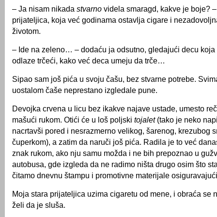
– Ja nisam nikada
stvarno
videla smaragd, kakve je boje? – 
prijateljica, koja već godinama ostavlja cigare i nezadovoljn
životom.
– Ide na zeleno… – dodaću ja odsutno, gledajući decu koja s
odlaze trčeći, kako već deca umeju da trče…
Sipao sam još pića u svoju čašu, bez stvarne potrebe. Svi
uostalom čaše neprestano izgledale pune.
Devojka crvena u licu bez ikakve najave ustade, umesto reč
mašući rukom. Otići će u loš poljski
tojalet
(tako je neko nap
nacrtavši pored i nesrazmerno velikog, šarenog, krezubog s
čuperkom), a zatim da naruči još pića. Radila je to već dan
znak rukom, ako nju samu možda i ne bih prepoznao u guž
autobusa, gde izgleda da ne radimo ništa drugo osim što st
čitamo dnevnu štampu i promotivne materijale osiguravajuć
Moja stara prijateljica uzima cigaretu od mene, i obraća se
želi da je sluša.