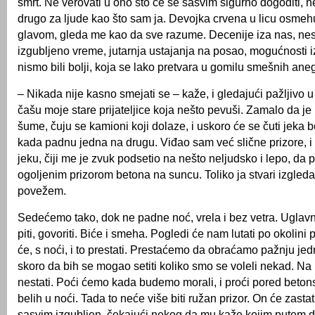
smrt. Ne verovati u ono što će se sasvim sigurno dogoditi, n
drugo za ljude kao što sam ja. Devojka crvena u licu osmehu
glavom, gleda me kao da sve razume. Decenije iza nas, nest
izgubljeno vreme, jutarnja ustajanja na posao, mogućnosti iz
nismo bili bolji, koja se lako pretvara u gomilu smešnih ane
– Nikada nije kasno smejati se – kaže, i gledajući pažljivo 
čašu moje stare prijateljice koja nešto pevuši. Zamalo da je 
šume, čuju se kamioni koji dolaze, i uskoro će se čuti jeka 
kada padnu jedna na drugu. Viđao sam već slične prizore, 
jeku, čiji me je zvuk podsetio na nešto neljudsko i lepo, da
ogoljenim prizorom betona na suncu. Toliko ja stvari izgle
povežem.
Sedećemo tako, dok ne padne noć, vrela i bez vetra. Uglav
piti, govoriti. Biće i smeha. Pogledi će nam lutati po okolin
će, s noći, i to prestati. Prestaćemo da obraćamo pažnju jedn
skoro da bih se mogao setiti koliko smo se voleli nekad. N
nestati. Poći ćemo kada budemo morali, i proći pored beton
belih u noći. Tada to neće više biti ružan prizor. On će zastati
sasvim izgubljen, čekajući nekog da mu kaže kojim putem da