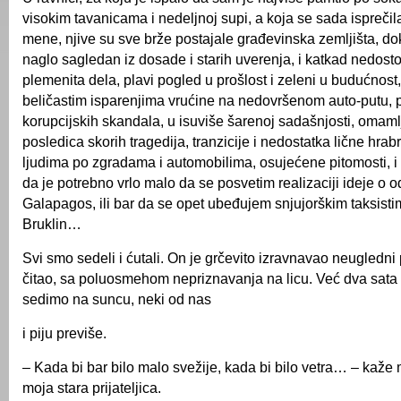
visokim tavanicama i nedeljnoj supi, a koja se sada isprečil
mene, njive su sve brže postajale građevinska zemljišta, dok
naglo sagledan iz dosade i starih uverenja, i katkad nedosto
plemenita dela, plavi pogled u prošlost i zeleni u budućnost,
beličastim isparenjima vrućine na nedovršenom auto-putu, 
korupcijskih skandala, u isuviše šarenoj sadašnjosti, omaml
posledica skorih tragedija, tranzicije i nedostatka lične hrab
ljudima po zgradama i automobilima, osujećene pitomosti, i 
da je potrebno vrlo malo da se posvetim realizaciji ideje o 
Galapagos, ili bar da se opet ubeđujem snjujorškim taksisti
Bruklin…
Svi smo sedeli i ćutali. On je grčevito izravnavao neugledni 
čitao, sa poluosmehom nepriznavanja na licu. Već dva sata
sedimo na suncu, neki od nas
i piju previše.
– Kada bi bar bilo malo svežije, kada bi bilo vetra… – kaže
moja stara prijateljica.