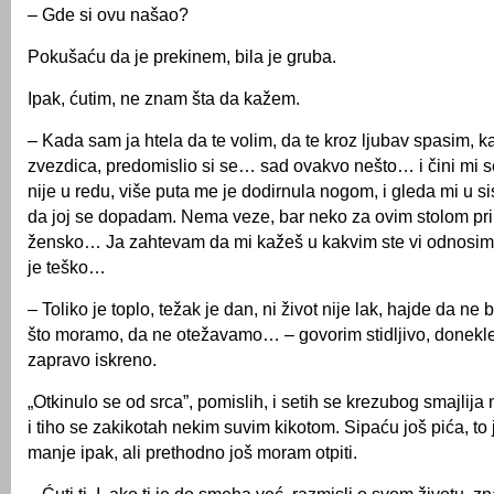
– Gde si ovu našao?
Pokušaću da je prekinem, bila je gruba.
Ipak, ćutim, ne znam šta da kažem.
– Kada sam ja htela da te volim, da te kroz ljubav spasim, 
zvezdica, predomislio si se… sad ovakvo nešto… i čini mi s
nije u redu, više puta me je dodirnula nogom, i gleda mi u s
da joj se dopadam. Nema veze, bar neko za ovim stolom p
žensko… Ja zahtevam da mi kažeš u kakvim ste vi odnosima
je teško…
– Toliko je toplo, težak je dan, ni život nije lak, hajde da n
što moramo, da ne otežavamo… – govorim stidljivo, donekle
zapravo iskreno.
„Otkinulo se od srca”, pomislih, i setih se krezubog smajlija
i tiho se zakikotah nekim suvim kikotom. Sipaću još pića, to 
manje ipak, ali prethodno još moram otpiti.