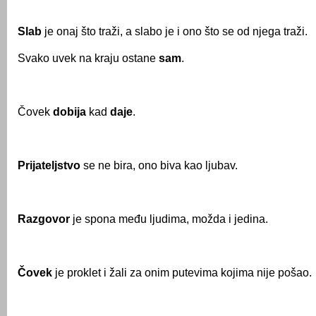
Slab
je onaj što traži, a slabo je i ono što se od njega traži.
Svako uvek na kraju ostane
sam
.
Čovek
dobija
kad
daje
.
Prijateljstvo
se ne bira, ono biva kao ljubav.
Razgovor
je spona među ljudima, možda i jedina.
Čovek
je proklet i žali za onim putevima kojima nije pošao.