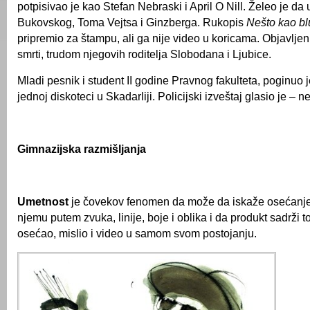
potpisivao je kao Stefan Nebraski i April O Nill. Želeo je da
Bukovskog, Toma Vejtsa i Ginzberga. Rukopis
Nešto kao
bl
pripremio za štampu, ali ga nije video u koricama. Objavljen
smrti, trudom njegovih roditelja Slobodana i Ljubice.
Mladi pesnik i student II godine Pravnog fakulteta, poginuo 
jednoj diskoteci u Skadarliji. Policijski izveštaj glasio je – n
Gimnazijska razmišljanja
Umetnost
je čovekov fenomen da može da iskaže osećanje,
njemu putem zvuka, linije, boje i oblika i da produkt sadrži t
osećao, mislio i video u samom svom postojanju.