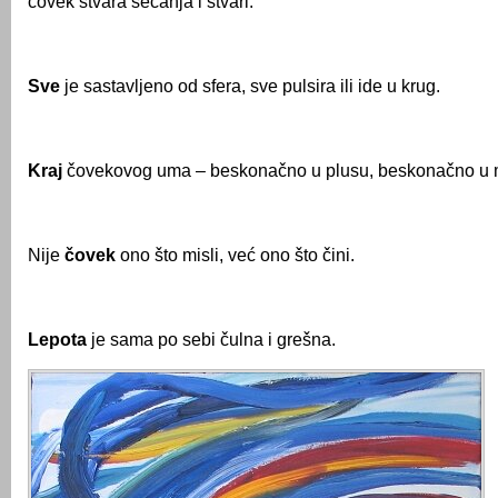
čovek stvara sećanja i stvari.
Sve
je sastavljeno od sfera, sve pulsira ili ide u krug.
Kraj
čovekovog uma – beskonačno u plusu, beskonačno u 
Nije
čovek
ono što misli, već ono što čini.
Lepota
je sama po sebi čulna i grešna.