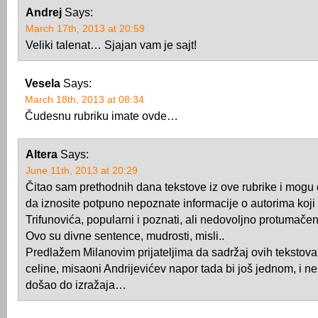
Andrej
Says:
March 17th, 2013 at 20:59
Veliki talenat… Sjajan vam je sajt!
Vesela
Says:
March 18th, 2013 at 08:34
Čudesnu rubriku imate ovde…
Altera
Says:
June 11th, 2013 at 20:29
Čitao sam prethodnih dana tekstove iz ove rubrike i mog
da iznosite potpuno nepoznate informacije o autorima koji
Trifunovića, popularni i poznati, ali nedovoljno protumače
Ovo su divne sentence, mudrosti, misli..
Predlažem Milanovim prijateljima da sadržaj ovih tekstova
celine, misaoni Andrijevićev napor tada bi još jednom, i ne
došao do izražaja…