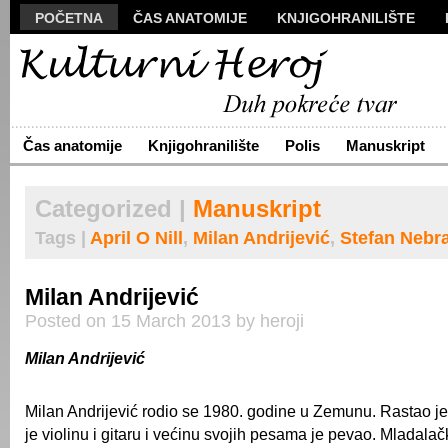
POČETNA
ČAS ANATOMIJE
KNJIGOHRANILIŠTE
MANUSKRIPT
POLIS
VIZUALI
NOVA PROZA
S
ARHIVA
O NAMA
ŽIVA REČ
Čas anatomije
Knjigohranilište
Polis
Manuskript
Categorized |
Manuskript
Tags |
April O Nill
,
Milan Andrijević
,
Stefan Nebr
Milan Andrijević
Posted on 15 March 2013 by heroji
Milan Andrijević
Milan Andrijević rodio se 1980. godine u Zemunu. Rastao je
je violinu i gitaru i većinu svojih pesama je pevao. Mladala