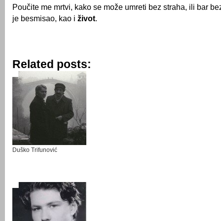
Poučite me mrtvi, kako se može umreti bez straha, ili bar be
je besmisao, kao i
život
.
Related posts:
Duško Trifunović