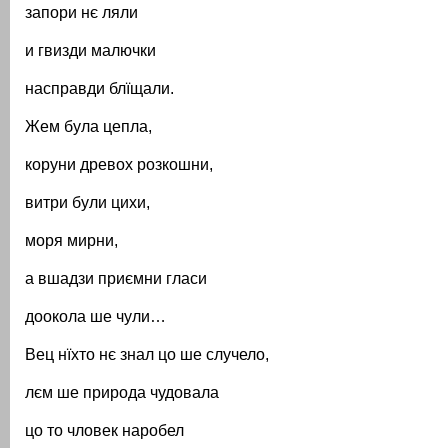
запори нє ляли
и гвизди малючки
насправди блїщали.
Жем була цепла,
коруни древох розкошни,
витри були цихи,
моря мирни,
а вшадзи приємни гласи
доокола ше чули…
Вец нїхто нє знал цо ше случело,
лєм ше природа чудовала
цо то чловек наробел