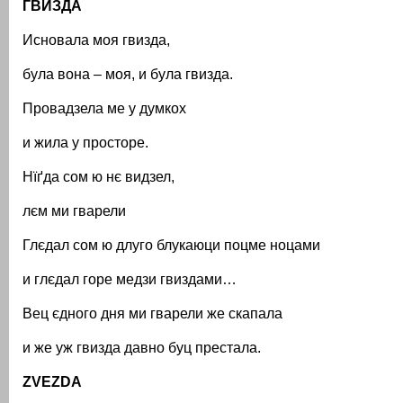
ГВИЗДА
Исновала моя гвизда,
була вона – моя, и була гвизда.
Провадзела ме у думкох
и жила у просторе.
Нїґда сом ю нє видзел,
лєм ми гварели
Глєдал сом ю длуго блукаюци поцме ноцами
и глєдал горе медзи гвиздами…
Вец єдного дня ми гварели же скапала
и же уж гвизда давно буц престала.
ZVEZDA