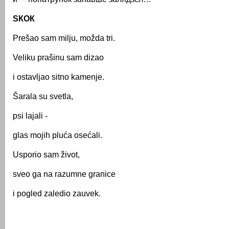
SКОК
Prešao sam milju, možda tri.
Veliku prašinu sam dizao
i ostavljao sitno kamenje.
Šarala su svetla,
psi lajali -
glas mojih pluća osećali.
Usporio sam život,
sveo ga na razumne granice
i pogled zaledio zauvek.