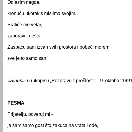
Odlazim negde,
krenuću ukorak s mislima svojim.
Pratiće me vetar,
zaboraviti nešto.
Zaspaću sam izvan svih prostora i pobeći morem,
sve je to samo san.
«
Sirius
»,
u rukopisu „Pozdravi iz prošlosti“, 19. oktobar 1991
PESMA
Prijatelju, poveruj mi -
ja sam samo gost što zakuca na vrata i ode,