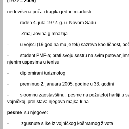
(1972 – 2005)
nedovršena priča i tragika jedne mladosti
- rođen 4. jula 1972. g. u Novom Sadu
- Zmaj-Jovina gimnazija
- u vojsci (19 godina mu je tek) sazreva kao ličnost, poč
- student PMF-a; prati svoju sestru na svim putovanjima
njenim uspesima u tenisu
- diplomirani turizmolog
- preminuo 2. januara 2005. godine u 33. godini
- skromnu zaostavštinu, pesme na požuteloj hartiji u sves
vojničkoj, prelistava njegova majka Irina
pesme
su njegove:
- zgusnute slike iz vojničkog košmarnog života