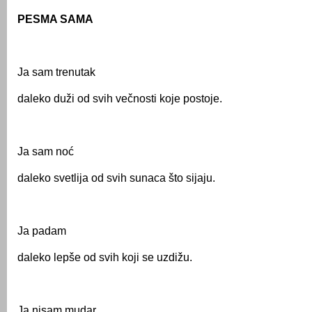
PESMA SAMA
Ja sam trenutak
daleko duži od svih večnosti koje postoje.
Ja sam noć
daleko svetlija od svih sunaca što sijaju.
Ja padam
daleko lepše od svih koji se uzdižu.
Ja nisam mudar