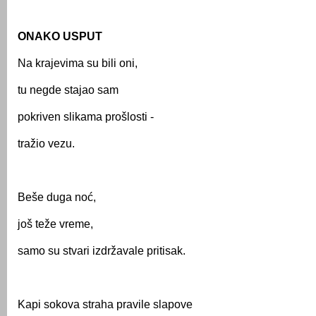
ONAKO USPUT
Na krajevima su bili oni,
tu negde stajao sam
pokriven slikama prošlosti -
tražio vezu.
Beše duga noć,
još teže vreme,
samo su stvari izdržavale pritisak.
Kapi sokova straha pravile slapove