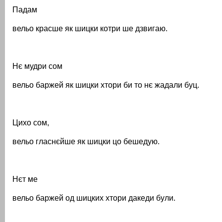
Падам
вельо красше як шицки котри ше дзвигаю.
Нє мудри сом
вельо баржей як шицки хтори би то нє жадали буц.
Цихо сом,
вельо гласнєйше як шицки цо бешедую.
Нєт ме
вельо баржей од шицких хтори дакеди були.