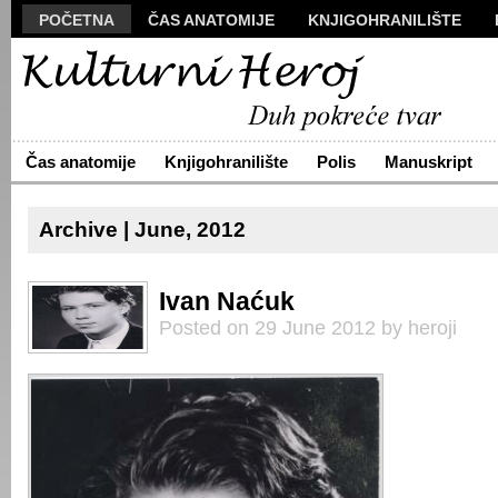
POČETNA
ČAS ANATOMIJE
KNJIGOHRANILIŠTE
MANUSKRIPT
POLIS
VIZUALI
NOVA PROZA
S
ARHIVA
O NAMA
ŽIVA REČ
KONTAKT
Čas anatomije
Knjigohranilište
Polis
Manuskript
Archive | June, 2012
Ivan Naćuk
Posted on 29 June 2012 by heroji