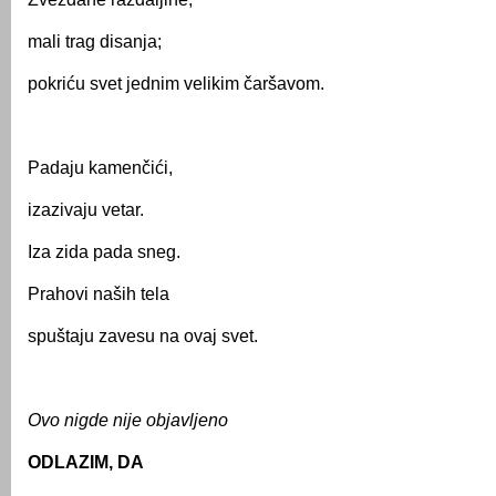
mali trag disanja;
pokriću svet jednim velikim čaršavom.
Padaju kamenčići,
izazivaju vetar.
Iza zida pada sneg.
Prahovi naših tela
spuštaju zavesu na ovaj svet.
Ovo nigde nije objavljeno
ODLAZIM, DA