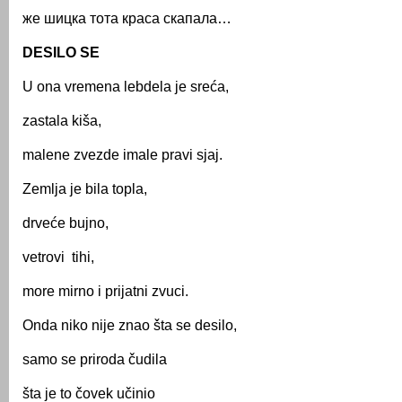
же шицка тота краса скапала…
DESILO SE
U ona vremena lebdela je sreća,
zastala kiša,
malene zvezde imale pravi sjaj.
Zemlja je bila topla,
drveće bujno,
vetrovi tihi,
more mirno i prijatni zvuci.
Onda niko nije znao šta se desilo,
samo se priroda čudila
šta je to čovek učinio