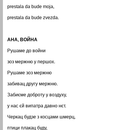
prestala da bude moja,
prestala da bude zvezda.
АНА, ВОЙНА
Рушаме до войни
зоз мержню у першох.
Рушаме зоз мержню
забивац другу мержню.
Забиєме доброту у воздуху,
у нас єй випатра давно нєт.
Черкац будзе з косцами шмерц,
птици плакац буду,