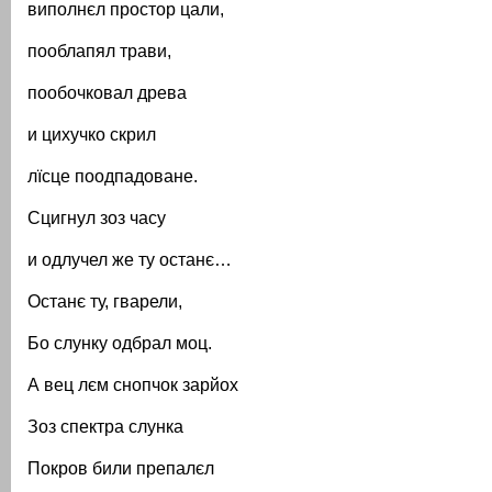
виполнєл простор цали,
пооблапял трави,
пообочковал древа
и цихучко скрил
лїсце поодпадоване.
Сцигнул зоз часу
и одлучел же ту останє…
Останє ту, гварели,
Бо слунку одбрал моц.
А вец лєм снопчок зарйох
Зоз спектра слунка
Покров били препалєл