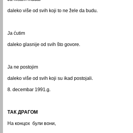
daleko više od svih koji to ne žele da budu.
Ja ćutim
daleko glasnije od svih što govore.
Ja ne postojim
daleko više od svih koji su ikad postojali.
8. decembar 1991.g.
ТАК ДРАГОМ
На концох були вони,