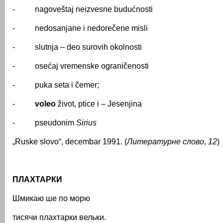
- nagoveštaj neizvesne budućnosti
- nedosanjane i nedorečene misli
- slutnja – deo surovih okolnosti
- osećaj vremenske ograničenosti
- puka seta i čemer;
-
voleo
život, ptice i – Jesenjina
- pseudonim
Sirius
„Ruske slovo“, decembar 1991. (
Литературне слово
,
12
)
ПЛАХТАРКИ
Шмикаю ше по морю
тисячи плахтарки вельки.