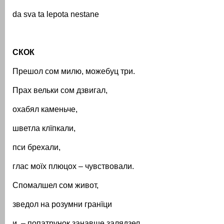
da sva ta lepota nestane
СКОК
Прешол сом милю, можебуц три.
Прах вельки сом дзвигал,
охабял каменьче,
шветла клїпкали,
пси брехали,
глас моїх плюцох – чувствовали.
Спомалшел сом живот,
зведол на розумни гранїци
и – попатрунок занавше залядзел…