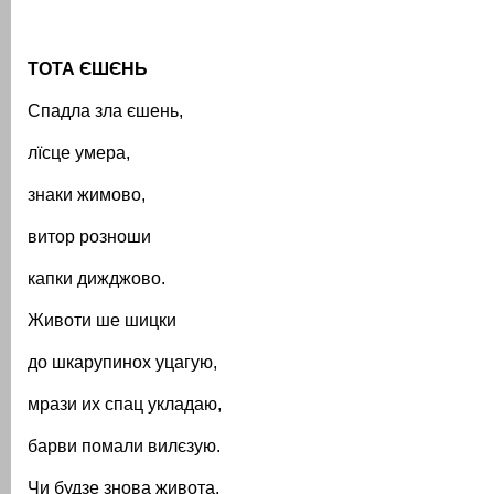
ТОТА ЄШЄНЬ
Спадла зла єшень,
лїсце умера,
знаки жимово,
витор розноши
капки дижджово.
Животи ше шицки
до шкарупинох уцагую,
мрази их спац укладаю,
барви помали вилєзую.
Чи будзе знова живота,