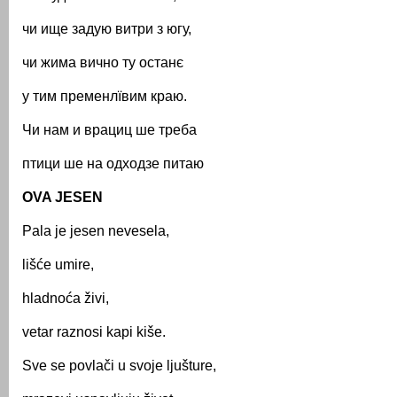
чи ище задую витри з югу,
чи жима вично ту останє
у тим пременлївим краю.
Чи нам и врациц ше треба
птици ше на одходзе питаю
OVA JESEN
Pala je jesen nevesela,
lišće umire,
hladnoća živi,
vetar raznosi kapi kiše.
Sve se povlači u svoje ljušture,