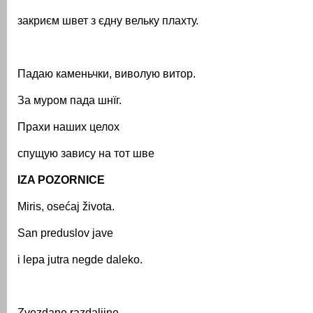
закриєм швет з єдну вельку плахту.
Падаю каменьчки, виволую витор.
За муром пада шнїг.
Прахи наших целох
спущую завису на тот шве
IZA POZORNICE
Miris, osećaj života.
San preduslov jave
i lepa jutra negde daleko.
Zvezdane razdaljine,