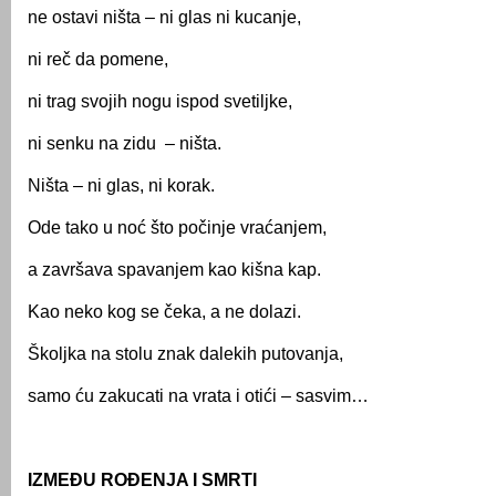
ne ostavi ništa – ni glas ni kucanje,
ni reč da pomene,
ni trag svojih nogu ispod svetiljke,
ni senku na zidu – ništa.
Ništa – ni glas, ni korak.
Ode tako u noć što počinje vraćanjem,
a završava spavanjem kao kišna kap.
Kao neko kog se čeka, a ne dolazi.
Školjka na stolu znak dalekih putovanja,
samo ću zakucati na vrata i otići – sasvim…
IZMEĐU ROĐENJA I SMRTI