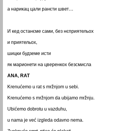
а нарикац цали ранєти швет…
И кед останєме сами, без нєприятельох
и приятельох,
шицки будземе исти
як марионети на цверенкох безсмисла
ANA, RAT
Krenućemo u rat s mržnjom u sebi.
Krenućemo s mržnjom da ubijamo mržnju.
Ubićemo dobrotu u vazduhu,
u nama je već izgleda odavno nema.