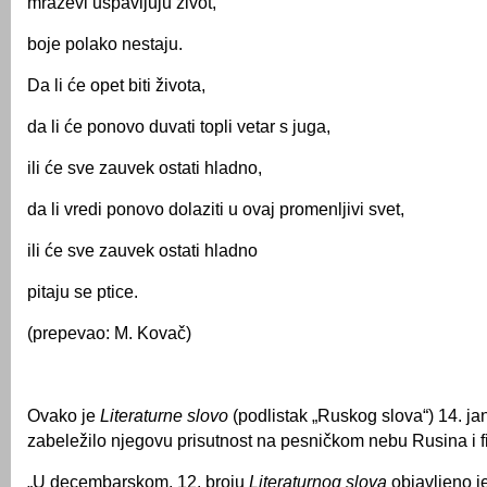
mrazevi uspavljuju život,
boje polako nestaju.
Da li će opet biti života,
da li će ponovo duvati topli vetar s juga,
ili će sve zauvek ostati hladno,
da li vredi ponovo dolaziti u ovaj promenljivi svet,
ili će sve zauvek ostati hladno
pitaju se ptice.
(prepevao: M. Kovač)
Ovako je
Literaturne slovo
(podlistak „Ruskog slova“) 14. ja
zabeležilo njegovu prisutnost na pesničkom nebu Rusina i fi
„U decembarskom, 12. broju
Literaturnog slova
objavljeno je