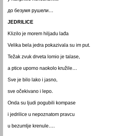
до безумя рушели…
JEDRILICE
Klizilo je morem hiljadu lađa
Velika bela jedra pokazivala su im put.
Težak zvuk drveta lomio je talase,
a ptice uporno naokolo kružile…
Sve je bilo lako i jasno,
sve očekivano i lepo.
Onda su ljudi pogubili kompase
i jedrilice u nepoznatom pravcu
u bezumlje krenule….