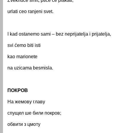
Zveknuće smrt, ptice će plakati,
urlati ceo ranjeni svet.
I kad ostanemo sami – bez neprijatelja i prijatelja,
svi ćemo biti isti
kao marionete
na uzicama besmisla.
ПОКРОВ
На жемову главу
спущел ше били покров;
обвити з цмоту