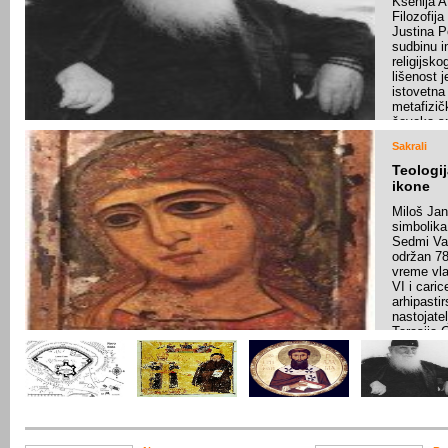
Ksenija 
lična pol
Filozofija
složenog
Justina 
problema.
sudbinu i
diskusije
religijsk
Pročita
lišenost je
istovetn
metafizič
čoveka sr
„krune st
Sakrali
nalik na n
pomenuta
Teologij
unesreća
ikone
neizlečiv
ogromno 
Miloš Jan
simbolik
Pročita
Sedmi Vas
održan 78
vreme vla
VI i caric
arhipasti
nastojate
Tarasija 
usvojenih
i potvrde
prethodni
Vere, izme
kaže: „Po
Pročita