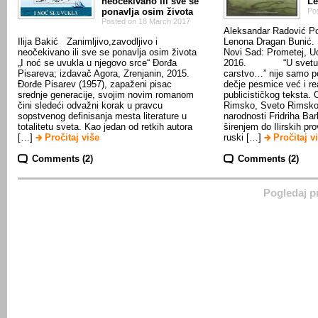
neočekivano ili sve se
L
ponavlja osim života
Po
Posted on 18 March 2017
Aleksandar Radović P
Ilija Bakić Zanimljivo,zavodljivo i
Lenona Dragan Bunić. 
neočekivano ili sve se ponavlja osim života
Novi Sad: Prometej, Ud
„I noć se uvukla u njegovo srce“ Đorđa
2016. “U svetu po
Pisareva; izdavač Agora, Zrenjanin, 2015.
carstvo…” nije samo po
Đorđe Pisarev (1957), zapaženi pisac
dečje pesmice već i re
srednje generacije, svojim novim romanom
publicističkog teksta. 
čini sledeći odvažni korak u pravcu
Rimsko, Sveto Rimsko
sopstvenog definisanja mesta literature u
narodnosti Fridriha Ba
totalitetu sveta. Kao jedan od retkih autora
širenjem do Ilirskih pr
[…]
Pročitaj više
ruski […]
Pročitaj v
Comments (2)
Comments (2)
Pogledaj p