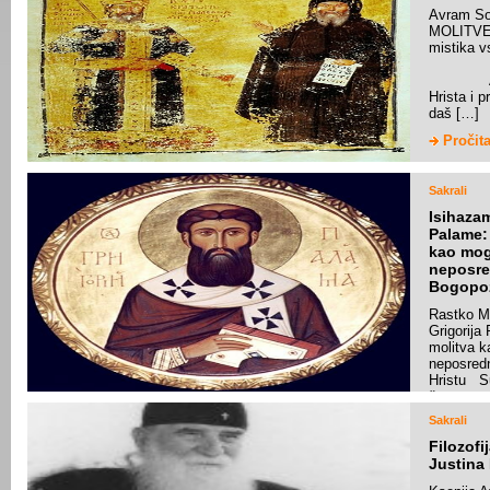
Avram So
Pročita
MOLITV
misti
Ako ti
Hrista i p
daš […]
Pročita
Sakrali
Isihazam
Palame:
kao mo
neposr
Bogopoz
Rastko M
Grigorija
molitva 
neposred
Hristu S
četrnaest
zgodio s
Sakrali
dogmatsk
učešća uz
Filozofi
monah i j
Justina
filozof, o