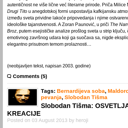
autentičnost ne više lične već literarne prirode. Priča Milic
Drugi Tito
u anegdotskoj formi uspostavlja kafkijansku atmo
između sveta prividne lakoće pripovedanja i njime ostvaren
ideološke tajanstvenosti. A Zoran Paunović, u priči
The Name
Broz
, putem esejističke analize prošlog sveta u strip ključu,
emotivnog završnog udara koji ga suočava sa, nigde eksplici
elegantno prisutnom temom prolaznosti…
(neobjavljen tekst, napisan 2003. godine)
Comments (5)
Tags:
Bernardijeva soba
,
Maldor
pevanja
,
Slobodan Tišma
Slobodan Tišma: OSVETLJ
KREACIJE
Posted on 03 August 2013 by heroji