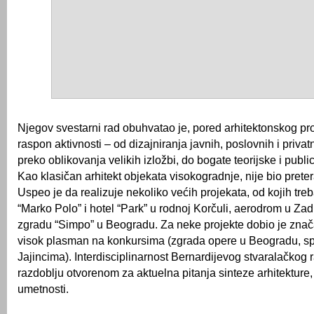
Njegov svestarni rad obuhvatao je, pored arhitektonskog pro
raspon aktivnosti – od dizajniranja javnih, poslovnih i privatn
preko oblikovanja velikih izložbi, do bogate teorijske i public
Kao klasičan arhitekt objekata visokogradnje, nije bio pret
Uspeo je da realizuje nekoliko većih projekata, od kojih treba
“Marko Polo” i hotel “Park” u rodnoj Korčuli, aerodrom u Za
zgradu “Simpo” u Beogradu. Za neke projekte dobio je znača
visok plasman na konkursima (zgrada opere u Beogradu, s
Jajincima). Interdisciplinarnost Bernardijevog stvaralačkog 
razdoblju otvorenom za aktuelna pitanja sinteze arhitekture, 
umetnosti.