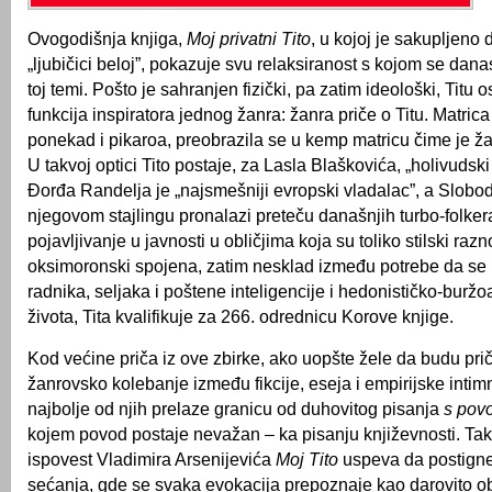
Ovogodišnja knjiga,
Moj privatni Tito
, u kojoj je sakupljeno 
„ljubičici beloj”, pokazuje svu relaksiranost s kojom se dana
toj temi. Pošto je sahranjen fizički, pa zatim ideološki, Titu 
funkcija inspiratora jednog žanra: žanra priče o Titu. Matrica
ponekad i pikaroa, preobrazila se u kemp matricu čime je ža
U takvoj optici Tito postaje, za Lasla Blaškovića, „holivudski t
Đorđa Randelja je „najsmešniji evropski vladalac”, a Slobo
njegovom stajlingu pronalazi preteču današnjih turbo-folker
pojavljivanje u javnosti u obličjima koja su toliko stilski razn
oksimoronski spojena, zatim nesklad između potrebe da se
radnika, seljaka i poštene inteligencije i hedonističko-burž
života, Tita kvalifikuje za 266. odrednicu Korove knjige.
Kod većine priča iz ove zbirke, ako uopšte žele da budu pri
žanrovsko kolebanje između fikcije, eseja i empirijske intimn
najbolje od njih prelaze granicu od duhovitog pisanja
s pov
kojem povod postaje nevažan – ka pisanju književnosti. Tako
ispovest Vladimira Arsenijevića
Moj Tito
uspeva da postigne
sećanja, gde se svaka evokacija prepoznaje kao darovito o