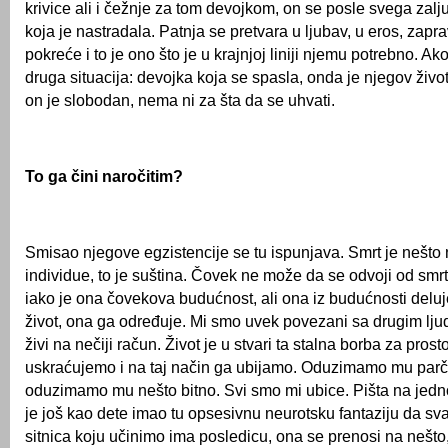
krivice ali i čežnje za tom devojkom, on se posle svega zalj
koja je nastradala. Patnja se pretvara u ljubav, u eros, zapr
pokreće i to je ono što je u krajnjoj liniji njemu potrebno. Ako
druga situacija: devojka koja se spasla, onda je njegov živo
on je slobodan, nema ni za šta da se uhvati.
To ga čini naročitim?
Smisao njegove egzistencije se tu ispunjava. Smrt je nešto n
individue, to je suština. Čovek ne može da se odvoji od smrti,
iako je ona čovekova budućnost, ali ona iz budućnosti delu
život, ona ga određuje. Mi smo uvek povezani sa drugim lj
živi na nečiji račun. Život je u stvari ta stalna borba za pros
uskraćujemo i na taj način ga ubijamo. Oduzimamo mu parče
oduzimamo mu nešto bitno. Svi smo mi ubice. Pišta na jed
je još kao dete imao tu opsesivnu neurotsku fantaziju da sv
sitnica koju učinimo ima posledicu, ona se prenosi na nešto,