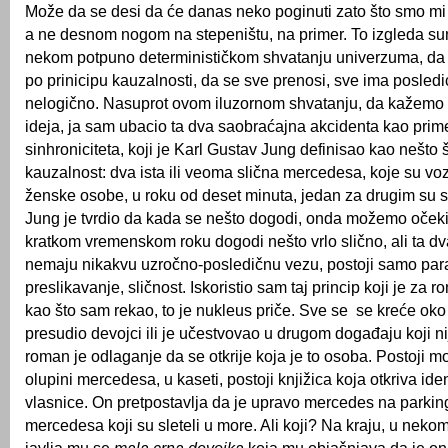
Može da se desi da će danas neko poginuti zato što smo mi 
a ne desnom nogom na stepeništu, na primer. To izgleda su
nekom potpuno determinističkom shvatanju univerzuma, da
po prinicipu kauzalnosti, da se sve prenosi, sve ima posledi
nelogično. Nasuprot ovom iluzornom shvatanju, da kažemo d
ideja, ja sam ubacio ta dva saobraćajna akcidenta kao prime
sinhroniciteta, koji je Karl Gustav Jung definisao kao nešto 
kauzalnost: dva ista ili veoma slična mercedesa, koje su vo
ženske osobe, u roku od deset minuta, jedan za drugim su sl
Jung je tvrdio da kada se nešto dogodi, onda možemo očeki
kratkom vremenskom roku dogodi nešto vrlo slično, ali ta d
nemaju nikakvu uzročno-posledičnu vezu, postoji samo par
preslikavanje, sličnost. Iskoristio sam taj princip koji je za r
kao što sam rekao, to je nukleus priče. Sve se se kreće oko t
presudio devojci ili je učestvovao u drugom događaju koji nij
roman je odlaganje da se otkrije koja je to osoba. Postoji 
olupini mercedesa, u kaseti, postoji knjižica koja otkriva ident
vlasnice. On pretpostavlja da je upravo mercedes na parkin
mercedesa koji su sleteli u more. Ali koji? Na kraju, u neko