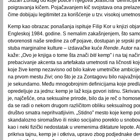
Suzan Zontag od koje potiče i njegova „klasična” definicija
poigravanja kičem. Pojačavanjem kič svojstava ona prelaze
čime dobijaju legitimitet za korišćenje u tzv. visokoj umetnost
Kemp kao obrazac ponašanja ispituje Filip Kor u knjizi obja
Engleskoj 1984. godine. S nemalim zakašnjenjem, što samo
otvorenosti naše sredine za
off
pojave, dostupan je srpski p
stuba marginalne kulture – izdavačke kuće
Rende
. Autor n
kaže: „Ovo je knjiga o tome šta znači
biti
kemp” i na taj nači
prebacivanje akcenta sa artefakata umetnosti na ličnosti koje 
koje žive kemp nezavisno od bilo kakve umetničke ambicije
na prvom mestu
živi
; ono što je za Zontagovu bilo najvažni
je sekundarno. Među mnogobrojnim definicijama koje predl
opredeljuje za jednu: kemp je laž koja govori istinu. Skrivana
je, najčešće, ona seksualne prirode, bilo da je reč o homose
da se radi o nekom drugom različitom obliku seksualnog po
društvo smatra neprihvatljivim. „Stidno” mesto koje kemp pok
skandalozno siromaštvo ili nisko socijalno poreklo u snob
kao i neki fizički nedostatak u vremenima diktature lepote. Al
prikriva tajnu, kemp je i otkriva, upravo zbog podjednake dev