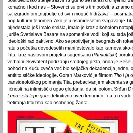
postideološko stanje sasvim sigurno se nalazi u činjenici d
konačno i kod nas – Slovenci su prvi s tim počeli, a znamo do
sa izgradnjom „najbolje od svih mogućih država” – posmatr
pop-kulturni fenomen. Ako je u osamdesetim svrgavanje Tit
pijedestala još imalo smisla, imalo je kroz alkoholom natopl
juriše Svetislava Basare na spomenike vođi, koji su tada još
ideološki radioaktivno. Ako se protivljenje beogradskih ro
ratu s početka devedesetih manifestovalo kao karnevalsko
Titu, kroz naslovom projekta sugerisanu (
Rimtutituki
) poruku
verbalni ekvivalent podizanju srednjeg prsta, onda je Šešelj
pohod na Kuću cveća već bio seljačka dekadencija jedne, o
antititoističke ideologije. Goran Marković je filmom
Tito i ja
o
transideološkog poimanja Tita, prebacivanjem akcenta sa g
ličnosti na intimistički ugao gledanja, da bi, potom, Srđan 
Lepa sela lepo gore
definitivno uveo fenomen Tita u u vode
tretiranja titoizma kao osobenog žanra.