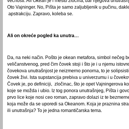
večnosti. Ali Okean je i mesto zločina, bar njegova unutrašnj
Oto Vajninger. No, Pišta je samo zaljubljenik u pučinu, dakle
apstrakciju. Zapravo, koleba se.
Ali on okreće pogled ka unutra…
Da, na neki način. Pošto je okean metafora, simbol nečeg 
veličanstvenog, pred čim čovek stoji i što je i u njemu istov
čovekova unutrašnjost je neizmerno ponorna, to je solipsisti
čovek živi. Ista supstancija prebiva u univerzumu i u čoveko
Čovek je, po definiciji, zločinac, što je opet Vajningerova k
koje se možda i ubio. Iz tog ponora unutrašnjeg, Pišta i govo
prvo lice koje nosi ceo roman, zapravo dolazi iz te bezmerne
koja može da se uporedi sa Okeanom. Koja je praznina stra
ili unutrašnja? To je jedna romantičarska tema.