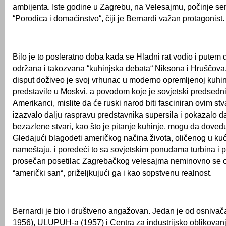
ambijenta. Iste godine u Zagrebu, na Velesajmu, počinje seri
“Porodica i domaćinstvo“, čiji je Bernardi važan protagonist.
Bilo je to posleratno doba kada se Hladni rat vodio i putem d
održana i takozvana “kuhinjska debata“ Niksona i Hruščova
disput doživeo je svoj vrhunac u moderno opremljenoj kuhi
predstavile u Moskvi, a povodom koje je sovjetski predsednik
Amerikanci, mislite da će ruski narod biti fasciniran ovim st
izazvalo dalju raspravu predstavnika supersila i pokazalo d
bezazlene stvari, kao što je pitanje kuhinje, mogu da dovedu 
Gledajući blagodeti američkog načina života, oličenog u ku
nameštaju, i poredeći to sa sovjetskim ponudama turbina i p
prosečan posetilac Zagrebačkog velesajma neminovno se o
“američki san“, priželjkujući ga i kao sopstvenu realnost.
Bernardi je bio i društveno angažovan. Jedan je od osnivač
1956), ULUPUH-a (1957) i Centra za industrijsko oblikovanj