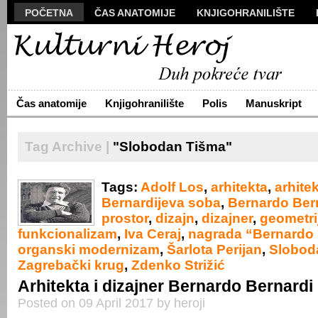
POČETNA
ČAS ANATOMIJE
KNJIGOHRANILIŠTE
MANUSKRIPT
POLIS
VIZUALI
NOVA PROZA
S
ARHIVA
O NAMA
ŽIVA REČ
KONTAKT
Čas anatomije
Knjigohranilište
Polis
Manuskript
Tag Archive |
"Slobodan Tišma"
Tags:
Adolf Los
,
arhitekta
,
arhite
Bernardijeva soba
,
Bernardo Ber
prostor
,
dizajn
,
dizajner
,
geometri
funkcionalizam
,
Iva Ceraj
,
nagrada “Bernardo 
organski modernizam
,
Šarlota Perijan
,
Slobod
Zagrebački krug
,
Zdenko Strižić
Arhitekta i dizajner Bernardo Bernardi
Posted on 09 April 2017 by heroji