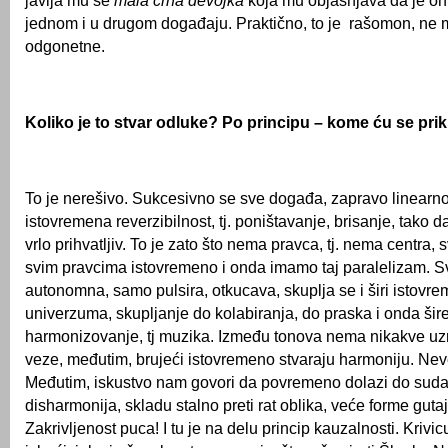
javlja mu se
mala crna
devojka
koja mu objašnjava da je on
jednom i u drugom događaju. Praktično, to je rašomon, ne
odgonetne.
Koliko je to stvar odluke? Po principu – kome ću se prik
To je nerešivo. Sukcesivno se sve događa, zapravo linearno,
istovremena reverzibilnost, tj. poništavanje, brisanje, tako da
vrlo prihvatljiv. To je zato što nema pravca, tj. nema centra, 
svim pravcima istovremeno i onda imamo taj paralelizam. S
autonomna, samo pulsira, otkucava, skuplja se i širi istovr
univerzuma, skupljanje do kolabiranja, do praska i onda širen
harmonizovanje, tj muzika. Između tonova nema nikakve u
veze, međutim, brujeći istovremeno stvaraju harmoniju. Ne
Međutim, iskustvo nam govori da povremeno dolazi do suda
disharmonija, skladu stalno preti rat oblika, veće forme guta
Zakrivljenost puca! I tu je na delu princip kauzalnosti. Kri