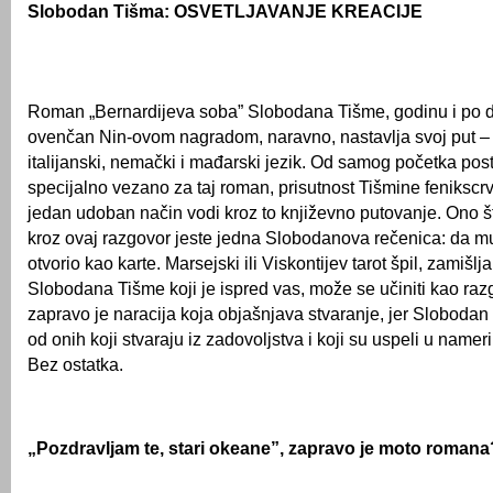
Slobodan Tišma: OSVETLJAVANJE KREACIJE
Roman „Bernardijeva soba” Slobodana Tišme, godinu i po d
ovenčan Nin-ovom nagradom, naravno, nastavlja svoj put –
italijanski, nemački i mađarski jezik. Od samog početka post
specijalno vezano za taj roman, prisutnost Tišmine fenikscr
jedan udoban način vodi kroz to književno putovanje. Ono š
kroz ovaj razgovor jeste jedna Slobodanova rečenica: da m
otvorio kao karte. Marsejski ili Viskontijev tarot špil, zamišlj
Slobodana Tišme koji je ispred vas, može se učiniti kao ra
zapravo je naracija koja objašnjava stvaranje, jer Sloboda
od onih koji stvaraju iz zadovoljstva i koji su uspeli u namer
Bez ostatka.
„Pozdravljam te, stari okeane”, zapravo je moto romana