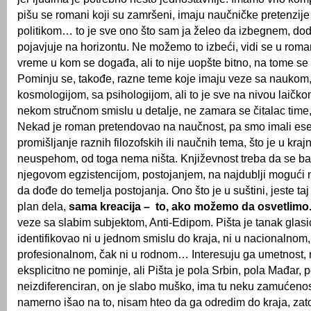
pišu se romani koji su zamršeni, imaju naučničke pretenzije 
politikom… to je sve ono što sam ja želeo da izbegnem, dod
pojavjuje na horizontu. Ne možemo to izbeći, vidi se u roma
vreme u kom se događa, ali to nije uopšte bitno, na tome se n
Pominju se, takođe, razne teme koje imaju veze sa naukom,
kosmologijom, sa psihologijom, ali to je sve na nivou laičko
nekom stručnom smislu u detalje, ne zamara se čitalac time,
Nekad je roman pretendovao na naučnost, pa smo imali esej
promišljanje raznih filozofskih ili naučnih tema, što je u krajnjo
neuspehom, od toga nema ništa. Književnost treba da se b
njegovom egzistencijom, postojanjem, na najdublji mogući n
da dođe do temelja postojanja. Ono što je u suštini, jeste taj
plan dela,
sama kreacija – to, ako možemo da osvetlimo
veze sa slabim subjektom, Anti-Edipom. Pišta je tanak glasić
identifikovao ni u jednom smislu do kraja, ni u nacionalnom,
profesionalnom, čak ni u rodnom… Interesuju ga umetnost
eksplicitno ne pominje, ali Pišta je pola Srbin, pola Mađar, p
neizdiferenciran, on je slabo muško, ima tu neku zamućen
namerno išao na to, nisam hteo da ga odredim do kraja, zato š