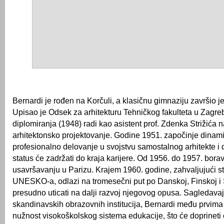
Bernardi je rođen na Korčuli, a klasičnu gimnaziju završio j
Upisao je Odsek za arhitekturu Tehničkog fakulteta u Zagre
diplomiranja (1948) radi kao asistent prof. Zdenka Strižića n
arhitektonsko projektovanje. Godine 1951. započinje dinam
profesionalno delovanje u svojstvu samostalnog arhitekte i d
status će zadržati do kraja karijere. Od 1956. do 1957. bora
usavršavanju u Parizu. Krajem 1960. godine, zahvaljujući st
UNESKO-a, odlazi na tromesečni put po Danskoj, Finskoj i 
presudno uticati na dalji razvoj njegovog opusa. Sagledava
skandinavskih obrazovnih institucija, Bernardi među prvima
nužnost visokoškolskog sistema edukacije, što će doprineti 