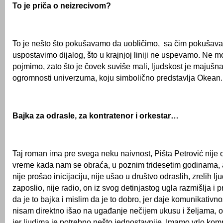
To je priča o neizrecivom?
To je nešto što pokušavamo da uobličimo, sa čim pokušav
uspostavimo dijalog, što u krajnjoj liniji ne uspevamo. Ne 
pojmimo, zato što je čovek suviše mali, ljudskost je majušn
ogromnosti univerzuma, koju simbolično predstavlja Okean.
Bajka za odrasle, za kontratenor i orkestar…
Taj roman ima pre svega neku naivnost, Pišta Petrović nije o
vreme kada nam se obraća, u poznim tridesetim godinama, ali
nije prošao inicijaciju, nije ušao u društvo odraslih, zrelih lju
zaposlio, nije radio, on iz svog detinjastog ugla razmišlja i 
da je to bajka i mislim da je to dobro, jer daje komunikativnos
nisam direktno išao na ugađanje nečijem ukusu i željama, op
jer ljudima je potrebno nešto jednostavnije. Imamo vrlo kom