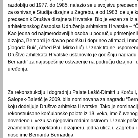
razdoblju od 1977. do 1985. nalazio se u svojstvu predsedn
za osnivanje Studija dizajna u Zagrebu, a od 1983. deluje k
predsednik Društva dizajnera Hrvatske. Bio je vezan za izl
arhitektonskog časopisa Udruženja arhitekata Hrvatske – “Čo
Kao jedna od najmerodavnijih osoba u području primenjenih
dizajna, Bernardi je davao podršku i doprineo afirmaciji mn
(Jagoda Buić, Alfred Pal, Mirko Ilić). U znak trajne uspomen
Društvo arhitekata Hrvatske ustanovilo je godišnju nagradu
Bernardi” za najuspešnije ostvarenje na području dizajna i 
uređenja.
Za rekonstrukciju i dogradnju Palate Lešić-Dimitri u Korčuli,
Salopek-Baletić je 2009. bila nominovana za nagradu “Bern
koju dodeljuje Društvo arhitekta Hrvatske. Tako je nominac
rekonstruisane korčulanske palate iz 18. veka, ime čuvenog
dovedeno u vezu sa njegovim rodnim ostrvom. U znak pošt
znamenitom projektantu i dizajneru, jedna ulica u Zagrebu i
nose ime Bernarda Bernardija.