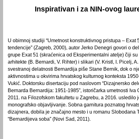
Inspirativan i za NIN-ovog laur
U obimnoj studiji “Umetnost konstruktivnog pristupa – Exat 
tendencije” (Zagreb, 2000), autor Jerko Denegri govori o d
grupe Exat 51 (skraćenica od Eksperimentalni atelje) čiji su 
arhitekte (B. Bernardi, V. Rihter) i slikari (V. Kristl, I. Picelj, 
svestranoj delatnosti Bernardija piše Stane Bernik, dok o n
aktivnostima u okvirima hrvatskog kulturnog konteksta 1950
Vukić. Doktorsku disertaciju pod naslovom “Dizajnersko delo
Bernarda Bernardija: 1951-1985”, istoričarka umetnosti Iva 
2011. na Filozofskom fakultetu u Zagrebu, a 2016. usledilo j
monografsko objavljivanje. Sobna garnitura poznatog hrvats
dizajnera, dobila je značajno mesto i u romanu Slobodana 
“Bernardijeva soba” (Novi Sad, 2011).