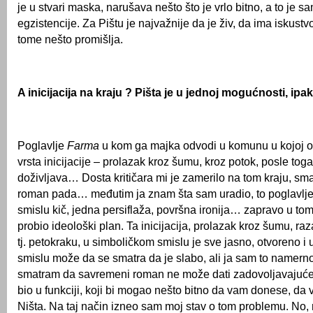
je u stvari maska, narušava nešto što je vrlo bitno, a to je s
egzistencije. Za Pištu je najvažnije da je živ, da ima iskustv
tome nešto promišlja.
A inicijacija na kraju ? Pišta je u jednoj mogućnosti, ipak
Poglavlje
Farma
u kom ga majka odvodi u komunu u kojoj on
vrsta inicijacije – prolazak kroz šumu, kroz potok, posle tog
doživljava… Dosta kritičara mi je zamerilo na tom kraju, smat
roman pada… međutim ja znam šta sam uradio, to poglavlje
smislu kič, jedna persiflaža, površna ironija… zapravo u to
probio ideološki plan. Ta inicijacija, prolazak kroz šumu, raz
tj. petokraku, u simboličkom smislu je sve jasno, otvoreno i
smislu može da se smatra da je slabo, ali ja sam to namerno
smatram da savremeni roman ne može dati zadovoljavajuće fi
bio u funkciji, koji bi mogao nešto bitno da vam donese, da 
Ništa. Na taj način izneo sam moj stav o tom problemu. No, 