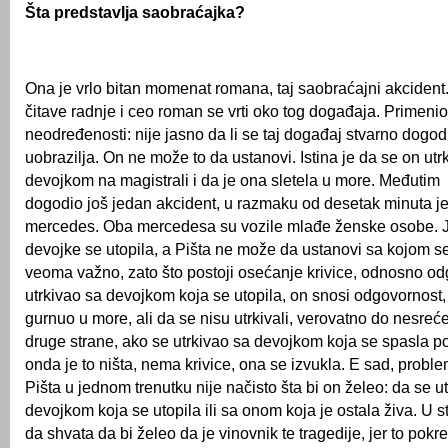
Šta predstavlja saobraćajka?
Ona je vrlo bitan momenat romana, taj saobraćajni akcident
čitave radnje i ceo roman se vrti oko tog događaja. Primeni
neodređenosti: nije jasno da li se taj događaj stvarno dogodio
uobrazilja. On ne može to da ustanovi. Istina je da se on ut
devojkom na magistrali i da je ona sletela u more. Međutim
dogodio još jedan akcident, u razmaku od desetak minuta je 
mercedes. Oba mercedesa su vozile mlađe ženske osobe. J
devojke se utopila, a Pišta ne može da ustanovi sa kojom se 
veoma važno, zato što postoji osećanje krivice, odnosno od
utrkivao sa devojkom koja se utopila, on snosi odgovornost, 
gurnuo u more, ali da se nisu utrkivali, verovatno do nesreće
druge strane, ako se utrkivao sa devojkom koja se spasla p
onda je to ništa, nema krivice, ona se izvukla. E sad, proble
Pišta u jednom trenutku nije načisto šta bi on želeo: da se u
devojkom koja se utopila ili sa onom koja je ostala živa. U st
da shvata da bi želeo da je vinovnik te tragedije, jer to pok