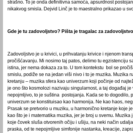
strašno. To je onda definitivna samoća, apsurdnost postoja
nikakvog smisla. Dejvid Linč je to maestralno prikazao u svo
Gde je tu zadovoljstvo? Pišta je tragalac za zadovoljs
Zadovoljstvo je u krivici, u prihvatanju krivice i njenom tra
pročišćavanju. Mi nosimo taj patos, delimo tu egzistenciju s
istina, jer nema dokaza za to. U tom kontekstu bol se proč
smislu, podiže se na jedan viši nivo i to je muzika. Muzika 
kretanju – muzika sfera kao univerzum koji počinje od najt
je ono što kosmolozi nazivaju singularnost, a taj događaj je 
nepojmljivo, to je suština postojanja. Kada se to dogodilo, p
univerzum se konstituisao kao harmonija. Ne kao haos, neg
Prasak se pretvorio u muziku, u harmonično kretanje koje je,
kao što je i matematika muzika, jer je broj u svemu. Muzika 
koje čovek sluša otvorenih očiju i ušiju, na neki način udalj
praska, od te nepojmljive simfonije nastanka, kreacije, zapr