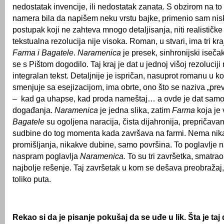
nedostatak invencije, ili nedostatak zanata. S obzirom na to
namera bila da napišem neku vrstu bajke, primenio sam ni
postupak koji ne zahteva mnogo detaljisanja, niti realističke 
tekstualna rezolucija nije visoka. Roman, u stvari, ima tri kra
Farma i Bagatele
.
Naramenica
je presek, sinhronijski isečak
se s Pištom dogodilo. Taj kraj je dat u jednoj višoj rezoluciji
integralan tekst. Detaljnije je ispričan, nasuprot romanu u k
smenjuje sa esejizacijom, ima obrte, ono što se naziva „pre
– kad ga uhapse, kad proda nameštaj… a ovde je dat samo 
događanja.
Naramenica
je jedna slika, zatim
Farma
koja je 
Bagatele
su ogoljena naracija, čista dijahronija, prepričavan
sudbine do tog momenta kada završava na farmi. Nema ni
promišljanja, nikakve dubine, samo površina. To poglavlje na
naspram poglavlja
Naramenica.
To su tri završetka, smatrao
najbolje rešenje. Taj završetak u kom se dešava preobražaj,
toliko puta.
Rekao si da je pisanje pokušaj da se uđe u lik. Šta je taj d