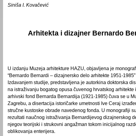
Siniša I. Kovačević
Arhitekta i dizajner Bernardo Be
U izdanju Muzeja arhitekture HAZU, objavljena je monografi
“Bernardo Bernardi – dizajnersko delo arhitekte 1951-1985”
Izdavanjem studije, predstavljena je autorkina doktorska dis
na istraživanju bogatog opusa čuvenog hrvatskog arhitekte i
arhivski fond Bernarda Bernardija (1921-1985) čuva se u Mu
Zagrebu, a disertacija istoričarke umetnosti Ive Ceraj izrađe
stručne kustoske obrade navedenog fonda. U monografiji su
rezultati naučnog istraživanja Bernardijevog dizajnerskog d
njegov teorijski i strukovni angažman tokom inicijalnog ra
oblikovanja enterijera.