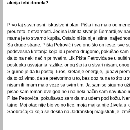
akcija tebi donela?
Prvo taj stvarnosni, iskustveni plan, Pišta ima malo od mene
preuzeto iz stvarnosti. Jedina istinita stvar je Bernardijev n
mama je to stvarno kupila. Ostalo ništa nije istina, najjedno
Sa druge strane, Pišta Petrović i sve ono što on jeste, sve s
podsvesna kretanja koja idu prema drugome, pokušao sam da
da to na neki način prihvatim. Lik Pište Petrovića se u suštin
postupku usvajanja razlike, onog što ja u stvari nisam, onog
Sigurno je da tu postoji Eros, kretanje energije, ljubavi pr
da to oživimo, da se pretvorimo u to, bez obzira na to što u st
nisam ili imam malo veze sa svim tim. Ja sam se sigurno uživ
pisao sam roman dve godine i na neki način sam navukao 
Pište Petrovića, pokušavao sam da mu uđem pod kožu. Nem
tajne. Moj otac nije bio vojno lice, moja majka nije živela 
Saobraćajka koja se desila na Jadranskoj magistrali je izm