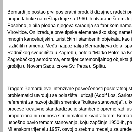
Bernardi je postao prvi posleratni produkt dizajner, radeći p
brojne fabrike nameštaja koje su 1960-ih otvarane širom Jug
Posebno je bila plodna njegova saradnja sa fabrikom nameš
Virovitice. On izrađuje prve tipske elemente školskog nameš
mnogih kancelarijskih, turističkih i stambenih objekata, kao i
različitih namena. Među najpoznatija Bernardijeva dela, spa
Radničkog sveučilišta u Zagrebu, hotela “Marko Polo” na Ko
Zagrebačkog aerodroma, enterijer ceremonijalnog objekta 
groblju u Novom Sadu, crkve Sv. Petra u Splitu.
Tragom Bernardijeve intenzivne posvećenosti posleratnoj 
problematici utvrđuju se polazišta i uticaji (Adolf Los, Šarlot
referentni za razvoj daljih smernica “kulture stanovanja“, u k
procese kreativne standardizacije stambene opreme radi us
proporcionalnih odnosa s minimalnom kvadraturom. Bernar
uspešno bavio temom stanovanja, koju zapčinje 1950-ih, p
Milanskom trijenalu 1957. osvojio srebrnu medalju za ure