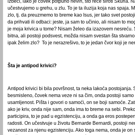
izbeći, iako je čovek potpuno nevin, što reče siroti Škurla. 
učestvujemo u grehu, u zlu. To je ta iluzija koja nas spaja.
zlo, tj. da preuzmemo to breme kao Isus, jer tako svet posto
da prihvati ili odbaci: jeste, ja sam to učinio, ali nisam to m
je moja krivica u tome? Nisam želeo da izazovem nesreću.
bitna, ali postoji podsvest, možda nisam svestan šta stvarn
ipak želim zlo? To je nerazrešivo, to je jedan čvor koji je ne
Šta je antipod krivici?
Antipod krivici bi bila površnost, ta neka lakoća postojanja. 
besmisleno, čovek nema veze ni sa čim, onda postoji samo
usamljenost. Pišta i govori o samoći, on se boji samoće. Zat
ako je kriv, onda nije sam, onda ima to breme na sebi. Prek
participira, to je pad u egzistenciju, a onda ga eros postep
radosti. On učestvuje u životu Bernarde Bernardi, postoji ne
vezanost za njenu egzistenciju. Ako toga nema, onda je on s