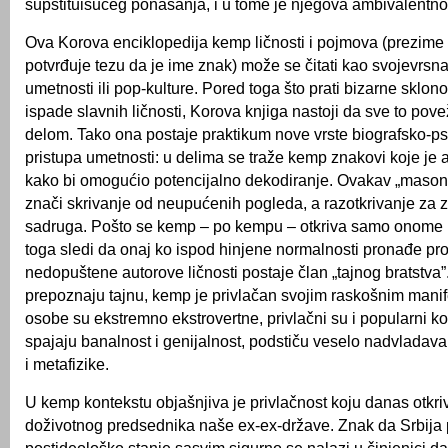
supstituišućeg ponašanja, i u tome je njegova ambivalentno
Ova Korova enciklopedija kemp ličnosti i pojmova (prezime
potvrđuje tezu da je ime znak) može se čitati kao svojevrsna 
umetnosti ili pop-kulture. Pored toga što prati bizarne sklonost
ispade slavnih ličnosti, Korova knjiga nastoji da sve to pov
delom. Tako ona postaje praktikum nove vrste biografsko-ps
pristupa umetnosti: u delima se traže kemp znakovi koje je 
kako bi omogućio potencijalno dekodiranje. Ovakav „mason
znači skrivanje od neupućenih pogleda, a razotkrivanje za 
sadruga. Pošto se kemp – po kempu – otkriva samo onome k
toga sledi da onaj ko ispod hinjene normalnosti pronađe pro
nedopuštene autorove ličnosti postaje član „tajnog bratstva”
prepoznaju tajnu, kemp je privlačan svojim raskošnim mani
osobe su ekstremno ekstrovertne, privlačni su i popularni k
spajaju banalnost i genijalnost, podstiču veselo nadvladav
i metafizike.
U kemp kontekstu objašnjiva je privlačnost koju danas otkri
doživotnog predsednika naše ex-ex-države. Znak da Srbija 