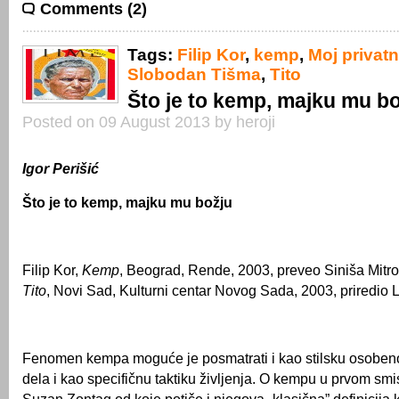
Comments (2)
Tags:
Filip Kor
,
kemp
,
Moj privatn
Slobodan Tišma
,
Tito
Što je to kemp, majku mu b
Posted on 09 August 2013 by heroji
Igor Perišić
Što je to kemp, majku mu božju
Filip Kor,
Kemp
, Beograd, Rende, 2003, preveo Siniša Mitro
Tito
, Novi Sad, Kulturni centar Novog Sada, 2003, priredio 
Fenomen kempa moguće je posmatrati i kao stilsku osoben
dela i kao specifičnu taktiku življenja. O kempu u prvom smis