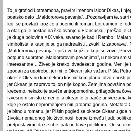
To je grof od Lotreamona, pravim imenom Isidor Dikas, i nj
poetsko delo „Maldororova pevanja”. „Pozdravljam te, stari 
koji se provlači kroz celu poemu ili roman. Lotreamon je ro
a otac ga je poslao na školovanje u Francusku, prešao je 
je druga polovina XIX veka, stvarao je kad i Rembo i Malarm
simbolista, a kasnije su ga nadrealisti „izvukli iz zaborava”
„Maldororova pevanja” i još dve knjižice koje se zovu „Poezi
potpuno suprotne „Maldororovim pevanjima”, u nekom smisl
interesantne… Živeo je kratko, dvadeset tri godine. Meni je t
zgodan za upotrebu, jer mi je Okean jako važan. Pišta Petro
okreće Okeanu kao nekom kosmičkom planu, otvorenosti p
jer Okean je zapravo to, on nije kopno. Zemljina površina po
krećemo, nekako je suviše antropomorfna, prilagođena čove
izvesnom smislu izmenio, a okean je to parče univerzuma ko
koje je ostalo nepromenjeno milijardama godina. Metafora 
je bitno u romanu, jer Pištin pogled se okreće Okeanu gd
života, nema onog što život nosi: borbe između ljudi, politi
pretpostavimo da se ribe ipak ne bave politikom. On se ok