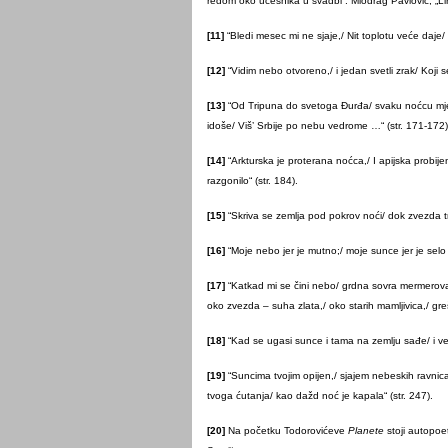
redom oko učesnika u svadbi“. Miodrag Pavlović, „Lir
[11]
“Bledi mesec mi ne sjaje,/ Nit toplotu veće daje/ 
[12]
“Vidim nebo otvoreno,/ i jedan svetli zrak/ Koji s
[13]
“Od Tripuna do svetoga Đurđa/ svaku noćcu mjese
idoše/ Viš’ Srbije po nebu vedrome …“ (str. 171-172)
[14]
“Arkturska je proterana noćca,/ I apijska probi
razgonilo“ (str. 184).
[15]
“Skriva se zemlja pod pokrov noći/ dok zvezda tre
[16]
“Moje nebo jer je mutno;/ moje sunce jer je selo 
[17]
“Katkad mi se čini nebo/ grdna sovra mermerova./
oko zvezda – suha zlata,/ oko starih mamljivica,/ greš
[18]
“Kad se ugasi sunce i tama na zemlju sađe/ i vel
[19]
“Suncima tvojim opijen,/ sjajem nebeskih ravnic
tvoga ćutanja/ kao dažd noć je kapala“ (str. 247).
[20]
Na početku Todorovićeve
Planete
stoji autopoe