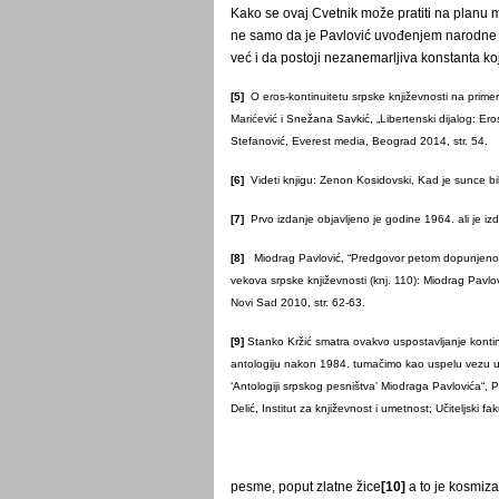
Kako se ovaj Cvetnik može pratiti na plan
ne samo da je Pavlović uvođenjem narodne po
već i da postoji nezanemarljiva konstanta k
[5]
O eros-kontinuitetu srpske književnosti na prime
Marićević i Snežana Savkić, „Libertenski dijalog: Eros
Stefanović, Everest media, Beograd 2014, str. 54.
[6]
Videti knjigu: Zenon Kosidovski, Kad je sunce bi
[7]
Prvo izdanje objavljeno je godine 1964. ali je 
[8]
Miodrag Pavlović, “Predgovor petom dopunjenom iz
vekova srpske književnosti (knj. 110): Miodrag Pavlo
Novi Sad 2010, str. 62-63.
[9]
Stanko Kržić smatra ovakvo uspostavljanje konti
antologiju nakon 1984. tumačimo kao uspelu vezu usm
‘Antologiji srpskog pesništva’ Miodraga Pavlovića“, 
Delić, Institut za književnost i umetnost; Učiteljski f
pesme, poput zlatne žice
[10]
a to je kosmiza