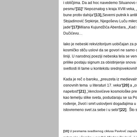
i obličjima. Da ad hoc navedemo Siluanovo s
pesmu“
[11]
“ Nepoznatog s kraja XVIII veka,
bune protiv dahija“
[13]
„Severni putnik k antik
Stojadinović Srpkinje, Njegoševu Luču mikr
jade“
[17]
Milana Kujundžića Aberdara, „Kad 
Dučićevu…
Iako je nebeski rekvizitorijum uobičajan za 
kosmičko stiču uslovi da se govori ne samo o
liniji. U narodnoj poeziji nebeska tela se ve
prilike postaju signum za obistinjenje snova i
svetlosti ili tame u kontekstu srednjovekovnih 
Kada je reč o baroku, „preuzeta iz medievaln
osnovnih tema u literaturi 17. veka“
[20]
a „o
napetost“
[21]
„Venclovićeve kosmološke pred
kao temelju slike sveta, podudaraju se sa P
rođenje, život i smrt uslovljeni događajima 
istovremeno svet za sebe i u sebi“
[22]
. Što 
[10]
U pesmama svadbenog ciklusa Pavlović zapaža da