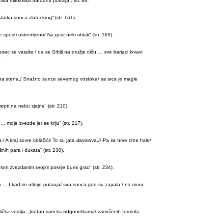
ska mitološka narodna poezija“, str. 86.
Jarka sunca zlatni krug“ (str. 161).
e spusti ustremljeno/ Na gust neki oblak“ (str. 169).
c se vataše,/ da se Srblji na oružje dižu … sve barjaci krvavi
.
jena stena,/ Snažno sunce severnog vostoka/ sa srca je magle
pti na nebu sjajna“ (str. 210).
… moje zvezde jer se kriju“ (str. 217).
 A kraj sovre oblačići/ To su jata đavolova.// Pa se hrve crne hale/
nih para i dukata“ (str. 230).
om zvezdanim svojim pokrije burni grad“ (str. 234).
a … I kad se otkrije putanja/ sva sunca gde su zapala,/ na moru
tička vodilja: „kretao sam ka odgonetkama/ zamršenih formula