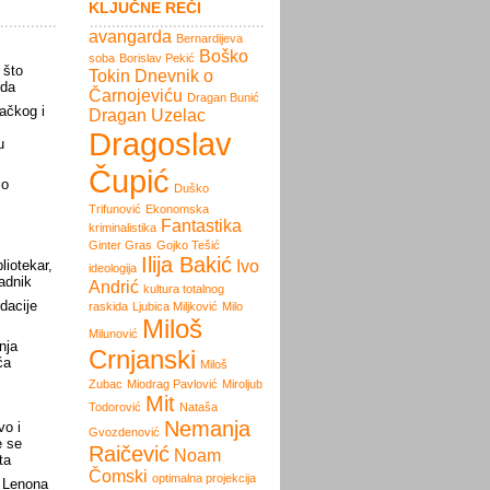
KLJUČNE REČI
avangarda
Bernardijeva
Boško
soba
Borislav Pekić
 što
Tokin
Dnevnik o
rda
Čarnojeviću
Dragan Bunić
ačkog i
Dragan Uzelac
Dragoslav
u
Čupić
 o
Duško
Trifunović
Ekonomska
Fantastika
kriminalistika
Ginter Gras
Gojko Tešić
Ilija Bakić
liotekar,
Ivo
ideologija
radnik
Andrić
kultura totalnog
dacije
raskida
Ljubica Miljković
Milo
Miloš
Milunović
nja
Crnjanski
ća
Miloš
Zubac
Miodrag Pavlović
Miroljub
Mit
Todorović
Nataša
Nemanja
vo i
Gvozdenović
e se
Raičević
Noam
ta
Čomski
optimalna projekcija
 Lenona