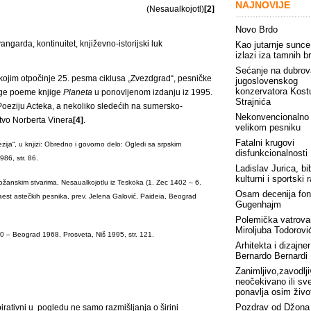
NAJNOVIJE
(Nesaualkojotl)
[2]
Novo Brdo
ngarda, kontinuitet, književno-istorijski luk
Kao jutarnje sunce
izlazi iza tamnih b
Sećanje na dubrov
 kojim otpočinje 25. pesma ciklusa „Zvezdgrad“, pesničke
jugoslovenskog
konzervatora Kost
ruge poeme knjige
Planeta
u ponovljenom izdanju iz 1995.
Strajnića
oeziju Acteka, a nekoliko sledećih na sumersko-
Nekonvencionalno
štvo Norberta Vinera
[4]
.
velikom pesniku
Fatalni krugovi
ja“, u knjizi: Obredno i govorno delo: Ogledi sa srpskim
disfunkcionalnosti
86, str. 86.
Ladislav Jurica, bib
kulturni i sportski 
božanskim stvarima, Nesaualkojotlu iz Teskoka (1. Zec 1402 – 6.
Osam decenija fon
naest astečkih pesnika, prev. Jelena Galović, Paideia, Beograd
Gugenhajm
Polemička vatrova
Miroljuba Todorovi
0 – Beograd 1968, Prosveta, Niš 1995, str. 121.
Arhitekta i dizajner
Bernardo Bernardi
Zanimljivo,zavodlji
neočekivano ili sv
ponavlja osim živo
Pozdrav od Džona
rativni u pogledu ne samo razmišljanja o širini