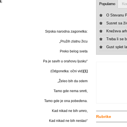
M:
Popularno
Ko
O Stevanu P
Susret sa ž
Kneževa arh
Srpska narodna zagonetka:
Treba li se br
„Pružih zlatnu žicu
Gust splet la
Preko belog sveta
Pa je savih u orahovu ljusku“
(Odgonetka: očni vid)
[1]
„Želeo bih da odem
Tamo gde nema smrti,
Tamo gde je ona pobeđena.
Kad nikad ne bih umro,
Rubrike
Kad nikad ne bih nestao“