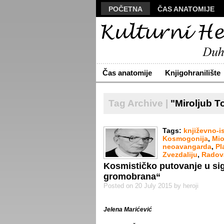
POČETNA
ČAS ANATOMIJE
MANUSKRIPT
POLIS
VIZU
ARHIVA
O NAMA
ŽIVA RE
Čas anatomije
Knjigohranilište
Tag Archive |
"Miroljub T
Tags:
književno-is
Kosmogonija
,
Mio
neoavangarda
,
Pl
Zvezdaliju
,
Radov
Kosmističko putovanje u si
gromobrana“
Posted on 20 July 2015 by heroji
Jelena Marićević