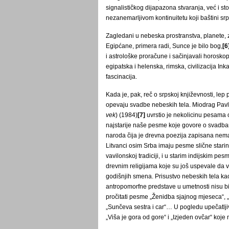
signalističkog dijapazona stvaranja, već i st
nezanemarljivom kontinuitetu koji baštini srp
Zagledani u nebeska prostranstva, planete, 
Egipćane, primera radi, Sunce je bilo bog,
[6
i astrološke proračune i sačinjavali horosko
egipatska i helenska, rimska, civilizacija Ink
fascinacija.
Kada je, pak, reč o srpskoj književnosti, l
opevaju svadbe nebeskih tela. Miodrag Pav
vek
) (1984)
[7]
uvrstio je nekolicinu pesama 
najstarije naše pesme koje govore o svadbam
naroda čija je drevna poezija zapisana nem
Litvanci osim Srba imaju pesme slične starin
vavilonskoj tradiciji, i u starim indijskim 
drevnim religijama koje su još uspevale da 
godišnjih smena. Prisustvo nebeskih tela k
antropomorfne predstave u umetnosti nisu bi
pročitati pesme „Ženidba sjajnog mjeseca“, „
„Sunčeva sestra i car“… U pogledu upečatlji
„Viša je gora od gore“ i „Izjeden ovčar“ koj