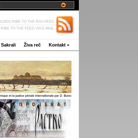
SUBSCRIBE TO THE RSS FEED
RIBE TO THE FEED VIA E-MAIL
Sakrali
Živa reč
Kontakt
»