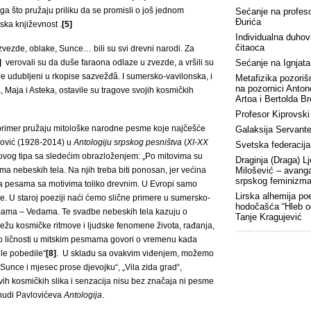
oga što pružaju priliku da se promisli o još jednom
Sećanje na profes
Đurića
ska književnost .
[5]
Individualna duhov
čitaoca
zvezde, oblake, Sunce… bili su svi drevni narodi. Za
]
verovali su da duše faraona odlaze u zvezde, a vršili su
Sećanje na Ignjat
pe udubljeni u rkopise sazvežđâ. I sumersko-vavilonska, i
Metafizika pozorišn
na pozornici Anto
a, Maja i Asteka, ostavile su tragove svojih kosmičkih
Artoa i Bertolda B
Profesor Kiprovski
ep primer pružaju mitološke narodne pesme koje najčešće
Galaksija Servant
lović (1928-2014) u
Antologiju srpskog pesništva
(
XI-XX
Svetska federacija
ovog tipa sa sledećim obrazloženjem: „Po mitovima su
Draginja (Draga) Lj
a nebeskih tela. Na njih treba biti ponosan, jer većina
Milošević – avang
srpskog feminizm
a pesama sa motivima toliko drevnim. U Evropi samo
Lirska alhemija po
e. U staroj poeziji naći ćemo slične primere u sumersko-
hodočašća “Hleb o
pesmama – Vedama. Te svadbe nebeskih tela kazuju o
Tanje Kragujević
vežu kosmičke ritmove i ljudske fenomene života, rađanja,
ao ličnosti u mitskim pesmama govori o vremenu kada
le pobedile“
[8]
. U skladu sa ovakvim viđenjem, možemo
Sunce i mjesec prose djevojku“, „Vila zida grad“,
vih kosmičkih slika i senzacija nisu bez značaja ni pesme
e nudi Pavlovićeva
Antologija
.