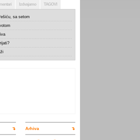
mentari
Izdvajamo
TAGOVI
ešiću, sa setom
ivotom
iva
ijati?
ži
Arhiva