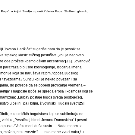
Pope“, u knjizi: Studije o poetici Vaska Pope, Službeni glasnik,
iji Jovana Hadžića“ sugeriše nam da je pesnik sa
a srpskog klasicističkog pesništva „koji je negovao
vne ode prožete kosmološkim akcentima“
[23]
. Jovanović
d parafraza biblijske kosmogonije, isticanja imena
rmonije koja se narušava ratom, toposa ljudskog
/ zvezdama / Suncu koji je nekad povezan i sa
ijama, do potrebe da se pobedi proticanje vremena –
ertija“ i najposle ističe se sprega erosa i kosmosa koji se
antizma: „Ljubav postaje logos svega postojećeg,
o u celini, pa i biljni, životinjski i ljudski svet“
[25]
.
štinik je kosmičkih bogatstava koji se sublimiraju ne
, već i u „Pesničkoj himni Jovanu Damaskinu“ i pesmi
la pusta./ Već u meni duša susta … Nada mnom se
to, možda, nisu zvezde? … tako mene zvuci vuku,/ u