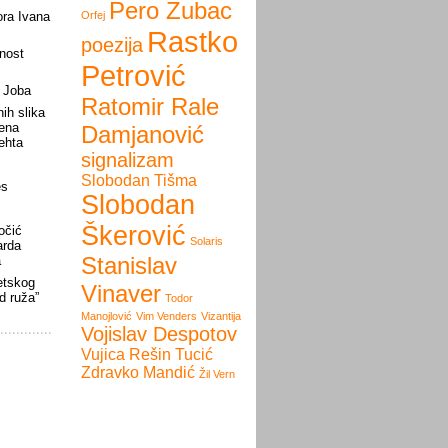
Pero Zubac
ora Ivana
Orfej
Rastko
poezija
nost
Petrović
a Joba
Ratomir Rale
ih slika
nena
Damjanović
rehta
signalizam
Slobodan Tišma
es
Slobodan
Škerović
očić
Solaris
arda
Stanislav
a
etskog
Vinaver
d ruža”
Todor
Manojlović
Vim Venders
Vizantija
Vojislav Despotov
Vujica Rešin Tucić
Zdravko Mandić
Žil Vern