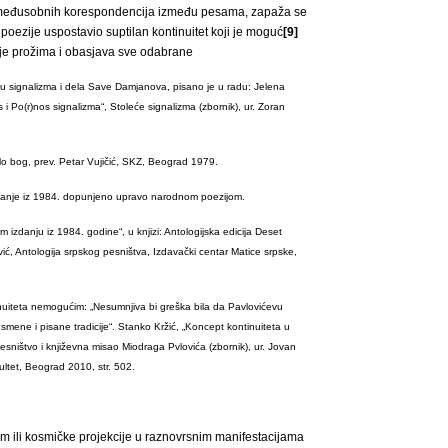
u međusobnih korespondencija između pesama, zapaža se
ezije uspostavio suptilan kontinuitet koji je moguć
[9]
oje prožima i obasjava sve odabrane
ru signalizma i dela Save Damjanova, pisano je u radu: Jelena
 i Po(r)nos signalizma“, Stoleće signalizma (zbornik), ur. Zoran
lo bog, prev. Petar Vujičić, SKZ, Beograd 1979.
izdanje iz 1984. dopunjeno upravo narodnom poezijom.
danju iz 1984. godine“, u knjizi: Antologijska edicija Deset
vić, Antologija srpskog pesništva, Izdavački centar Matice srpske,
nuiteta nemogućim: „Nesumnjiva bi greška bila da Pavlovićevu
ene i pisane tradicije“. Stanko Kržić, „Koncept kontinuiteta u
Pesništvo i književna misao Miodraga Pvlovića (zbornik), ur. Jovan
akultet, Beograd 2010, str. 502.
m ili kosmičke projekcije u raznovrsnim manifestacijama