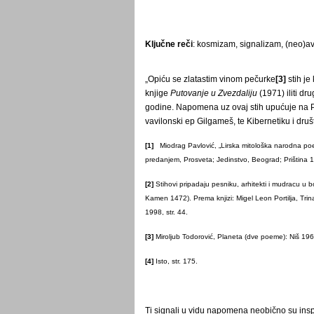
Ključne reči
: kosmizam, signalizam, (neo)ava
„Opiću se zlatastim vinom pečurke
[3]
stih je
knjige
Putovanje u Zvezdaliju
(1971) iliti d
godine. Napomena uz ovaj stih upućuje na P
vavilonski ep Gilgameš, te Kibernetiku i dru
[1]
Miodrag Pavlović, „Lirska mitološka narodna poezi
predanjem, Prosveta; Jedinstvo, Beograd; Priština 19
[2]
Stihovi pripadaju pesniku, arhitekti i mudracu u 
Kamen 1472). Prema knjizi: Migel Leon Portilja, Tri
1998, str. 44.
[3]
Miroljub Todorović, Planeta (dve poeme): Niš 196
[4]
Isto, str. 175.
Ti signali u vidu napomena neobično su inspi