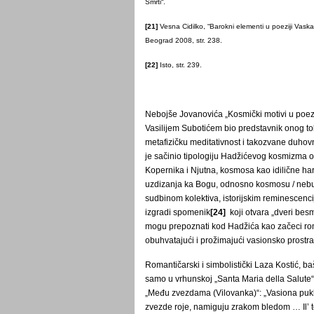
Smrti“.
[21]
Vesna Cidilko, “Barokni elementi u poeziji Vaska 
Beograd 2008, str. 238.
[22]
Isto, str. 239.
Nebojše Jovanovića „Kosmički motivi u poez
Vasilijem Subotićem bio predstavnik onog tok
metafizičku meditativnost i takozvane duho
je sačinio tipologiju Hadžićevog kosmizma o
Kopernika i Njutna, kosmosa kao idilične ha
uzdizanja ka Bogu, odnosno kosmosu / nebu 
sudbinom kolektiva, istorijskim reminescenc
izgradi spomenik
[24]
koji otvara „dveri besm
mogu prepoznati kod Hadžića kao začeci rom
obuhvatajući i prožimajući vasionsko prostranstv
Romantičarski i simbolistički Laza Kostić, ba
samo u vrhunskoj „Santa Maria della Salute“
„Među zvezdama (Vilovanka)“: „Vasiona puk
zvezde roje, namiguju zrakom bledom … Il’ 