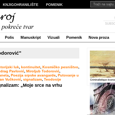
KNJIGOHRANILIŠTE
POMENIK
ALI
NOVA PROZA
SAKRALI
Č
KONTAKT
SUBSC
Polis
Manuskript
Vizuali
Pomenik
Nova proza
odorović"
torijski luk
,
kontinuitet
,
Kosmičko pesništvo
,
drag Pavlović
,
Miroljub Todorović
,
aneta
,
Poezija srpske avangarde
,
Putovanje u
an Vučković
,
signalizam
,
Teodosije
gnalizam: „Moje srce na vrhu