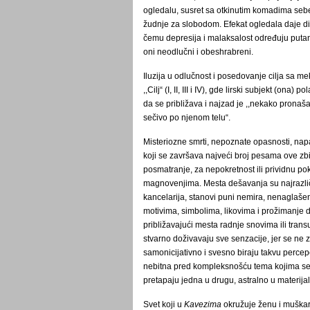
ogledalu, susret sa otkinutim komadima sebe
žudnje za slobodom. Efekat ogledala daje di
čemu depresija i malaksalost određuju putan
oni neodlučni i obeshrabreni.
Iluzija u odlučnost i posedovanje cilja sa m
,,Cilj“ (I, II, III i IV), gde lirski subjekt (ona
da se približava i najzad je ,,nekako pronašao
sečivo po njenom telu“.
Misteriozne smrti, nepoznate opasnosti, napad
koji se završava najveći broj pesama ove zbir
posmatranje, za nepokretnost ili prividnu pok
magnovenjima. Mesta dešavanja su najrazličit
kancelarija, stanovi puni nemira, nenaglaše
motivima, simbolima, likovima i prožimanje d
približavajući mesta radnje snovima ili transu.
stvarno doživavaju sve senzacije, jer se ne zn
samonicijativno i svesno biraju takvu percepci
nebitna pred kompleksnošću tema kojima se
pretapaju jedna u drugu, astralno u materijaln
Svet koji u
Kavezima
okružuje ženu i muškarc