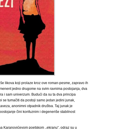
iše likova koji prolaze kroz ove roman-pesme, zapravo ih
omenent jedno drugome na svim ravnima postojanja, dva
ira i sam univerzum. Budući da su ta dva principa
 se tumačiti da postoji samo jedan jedini junak,
 kaveza, anonimni otpadnik društva. Taj junak je
postojanje čini konfuznim i degeneriše stabilnost
u na Karanovićevom poetskom ,,ekranu“, odraz su u