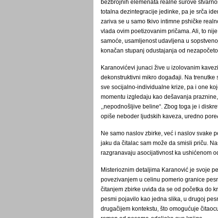
bezbrojnih elemenata realne surove stvarnos
totalna dezintegracije jedinke, pa je srča ide
zariva se u samo tkivo intimne pshičke real
vlada ovim poetizovanim pričama. Ali, to ni
samoće, usamljenost udavljena u sopstvenoj 
konačan stupanj odustajanja od nezapočeto
Karanovićevi junaci žive u izolovanim kavezi
dekonstruktivni mikro događaji. Na trenutke 
sve socijalno-individualne krize, pa i one 
momentu izgledaju kao dešavanja praznine,
,,nepodnošljive beline“. Zbog toga je i diskr
opiše neboder ljudskih kaveza, uredno por
Ne samo naslov zbirke, već i naslov svake p
jaku da čitalac sam može da smisli priču. Na
razgranavaju asocijativnost ka ushićenom o
Misterioznim detaljima Karanović je svoje p
povezivanjem u celinu pomerio granice pes
čitanjem zbirke uviđa da se od početka do kr
pesmi pojavilo kao jedna slika, u drugoj pes
drugačijem kontekstu, što omogućuje čitaocu 