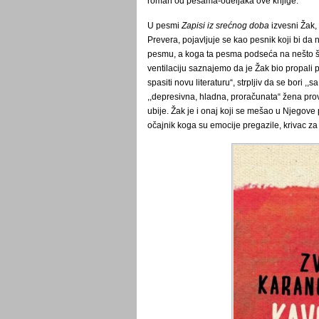
roman od pesama-odeljaka ove knjige.
U pesmi
Zapisi iz srećnog doba
izvesni Žak,
Prevera, pojavljuje se kao pesnik koji bi da 
pesmu, a koga ta pesma podseća na nešto št
ventilaciju saznajemo da je Žak bio propali 
spasiti novu literaturu“, strpljiv da se bori ,
,,depresivna, hladna, proračunata“ žena prov
ubije. Žak je i onaj koji se mešao u Njegove 
očajnik koga su emocije pregazile, krivac za 