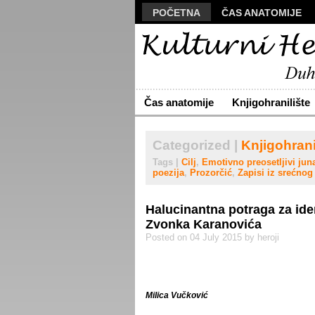
POČETNA
ČAS ANATOMIJE
MANUSKRIPT
POLIS
VIZU
ARHIVA
O NAMA
ŽIVA RE
Čas anatomije
Knjigohranilište
Categorized |
Knjigohrani
Tags |
Cilj
,
Emotivno preosetljivi jun
poezija
,
Prozorčić
,
Zapisi iz srećnog
Halucinantna potraga za iden
Zvonka Karanovića
Posted on 04 July 2015 by heroji
Milica Vučković