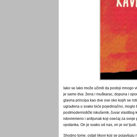
Iako se lako može učiniti da postoji mnogo v
je samo dva: žena i muškarac, dopuna i op
glavna principa kao dve ose oko kojih se rot
ugrađena u svako biće pojedinačno, moglo bi
postmodernistički iskušenik, čuvar vlastitog
istovremeno i antijunak koji osećaj za svoje 
opstanka. On je svako od nas, on je svi ljudi.
Shodno tome, ostali likovi koji se pojavljuj