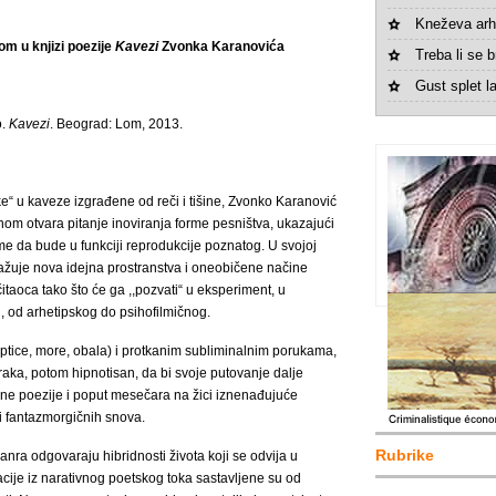
Kneževa arh
om u knjizi poezije
Kavezi
Zvonka Karanovića
Treba li se br
Gust splet la
o.
Kavezi
. Beograd: Lom, 2013.
ke“ u kaveze izgrađene od reči i tišine, Zvonko Karanović
m otvara pitanje inoviranja forme pesništva, ukazajući
sme da bude u funkciji reprodukcije poznatog. U svojoj
ažuje nova idejna prostranstva i oneobičene načine
čitaoca tako što će ga ,,pozvati“ u eksperiment, u
 od arhetipskog do psihofilmičnog.
ptice, more, obala) i protkanim subliminalnim porukama,
raka, potom hipnotisan, da bi svoje putovanje dalje
ne poezije i poput mesečara na žici iznenađujuće
i fantazmorgičnih snova.
Rubrike
ra odgovaraju hibridnosti života koji se odvija u
cije iz narativnog poetskog toka sastavljene su od