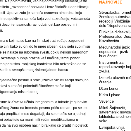
ti. Na prvom mestu, kao najdominantniji element, jeste
NAJNOVIJE
ntiteta ,,razbacana“ posvuda i kroz čitalačku identifikaciju
Stvaralačka formu
nosti. Upravo zato je samoća osnovna atmosfera koja
ženskog autorstva
je introspektivna samoća koja vodi razrešenju, već samoća
recepciji Virdžinije
dezorijentisanosti, ravnodušnost kao poslednji i
delu “Sopstvena s
g.
Funkcija didaskalij
Profesionalcu Duš
ma u kojima se kao na filmskoj traci ređaju zagonetni
Kovačevića
se čini kako su oni do te mere složeni da u sebi sublimišu
Međunarodni jezik
esperanto – jezik
koje se nalaze na rubovima svesti, dok u nekom narednom
budućnosti
 okretanje bubnja prazne veš mašine, tamni ponor
Instrumenti za
etno prisustvo ironijskog konteksta bilo neizbežno da se
reprodukovanje boj
eđanih u sveopštem egzistencijalnom haosu.
zvuka
Između olovnih reči
ojedinačne pesme u prozi, izaziva vizuelizaciju dovoljno
ćutanja
slovi su moćni pokretači čitaočeve mašte koji
Džon Lenon
dgonetanju misterioznog.
Kirka i pisac
Veverice
esme iz
Kaveza
učinio intrigantnim, a takođe je njihovim
Miloš Šajinović,
ničkog žanra na tromeđu pesma-priča-roman , pa se tek
savremenik novos
aja prepliću i mrse događaji, da se ono što se u jednoj
biblioteka sredino
mi pojavljuje sa manjim ili većim modifikacijama u
veka
da na svoj osoben način bira kako će graditi hipotetički
Evropska unija,