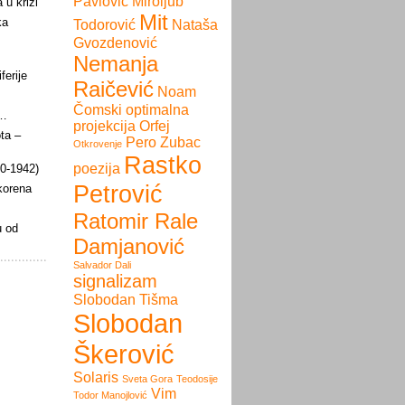
Pavlović
Miroljub
 u krizi
Mit
ka
Todorović
Nataša
Gvozdenović
Nemanja
ferije
Raičević
Noam
Čomski
optimalna
i…
projekcija
Orfej
ota –
Pero Zubac
Otkrovenje
Rastko
poezija
60-1942)
Petrović
 korena
Ratomir Rale
u od
Damjanović
Salvador Dali
signalizam
Slobodan Tišma
Slobodan
Škerović
Solaris
Sveta Gora
Teodosije
Vim
Todor Manojlović