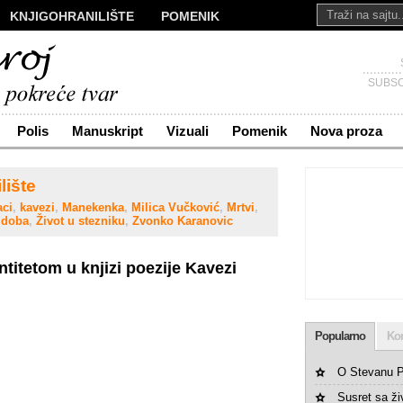
KNJIGOHRANILIŠTE
POMENIK
ALI
NOVA PROZA
SAKRALI
Č
KONTAKT
SUBSC
Polis
Manuskript
Vizuali
Pomenik
Nova proza
lište
aci
,
kavezi
,
Manekenka
,
Milica Vučković
,
Mrtvi
,
 doba
,
Život u stezniku
,
Zvonko Karanovic
titetom u knjizi poezije Kavezi
Popularno
Ko
O Stevanu P
Susret sa ž