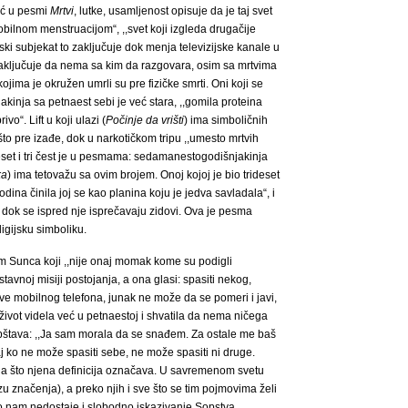
ić u pesmi
Mrtvi
, lutke, usamljenost opisuje da je taj svet
bilnom menstruacijom“, ,,svet koji izgleda drugačije
rski subjekat to zaključuje dok menja televizijske kanale u
Zaključuje da nema sa kim da razgovara, osim sa mrtvima
 kojima je okružen umrli su pre fizičke smrti. Oni koji se
kinja sa petnaest sebi je već stara, ,,gomila proteina
o“. Lift u koji ulazi (
Počinje da vrišti
) ima simboličnih
 što pre izađe, dok u narkotičkom tripu ,,umesto mrtvih
deset i tri čest je u pesmama: sedamanestogodišnjakinja
ka
) ima tetovažu sa ovim brojem. Onoj kojoj je bio trideset
odina činila joj se kao planina koju je jedva savladala“, i
dok se ispred nje isprečavaju zidovi. Ova je pesma
igijsku simboliku.
 Sunca koji ,,nije onaj momak kome su podigli
tavnoj misiji postojanja, a ona glasi: spasiti nekog,
ve mobilnog telefona, junak ne može da se pomeri i javi,
o život videla već u petnaestoj i shvatila da nema ničega
opštava: ,,Ja sam morala da se snađem. Za ostale me baš
naj ko ne može spasiti sebe, ne može spasiti ni druge.
ga što njena definicija označava. U savremenom svetu
izu značenja), a preko njih i sve što se tim pojmovima želi
to nam nedostaje i slobodno iskazivanje Sopstva.