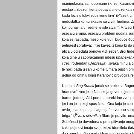
manipulacija, samoobmane i krize. Karanov
postao ,,izbezumljena pegava tinejdžerka s o
kada ležiš u lokvi sopstvene krvi“ (
Plaže)
. Li
nedostatku komunikacije sa živim ljudima. 
koji ponavljaju ,,jedne te iste stvari“. Mrtvaci
osećaju živima, osećaju problem godina: juna
koja se raspada, meso koje truli, buduće đubriv
petnaest spratova: lift je kavez iz koga bi da
ptica u ogledalu ponovo vidi sebe“. Broj tri
koja gine u saobraćajnom udesu (
Maneken
i treći rođendan (
Depresija
) ,,svaka minula g
te noći pada u san u kome tumara pustinjom 
jedna od onih u kojoj Karanović provocira rel
U pesmi
Bog Sunca
junak se sreće sa Bogom
hramove“, već je to žaba koja govori o jednos
barem jednog. Ali i pored neprekidne zvonja
jer i on je taj koji spas čeka. Ona koja je ce
ovde, ,,samo patnja i agonija“, otvoreno sa
briga.“ (
Život u stezniku
) Staro je pravilo: o
Sebičnost je dovedena u preispitivanje ono
čak i pojmovi imaju svoju krizu identiteta (kr
da saopšti, u šta spada i traganje za onim š