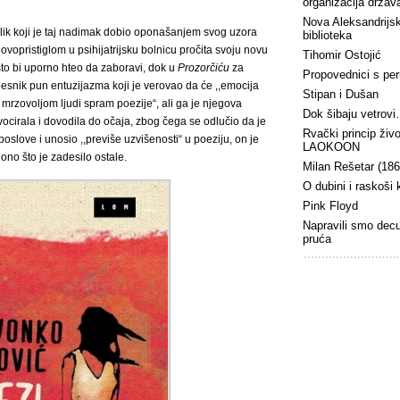
organizacija država
Nova Aleksandrijs
 lik koji je taj nadimak dobio oponašanjem svog uzora
biblioteka
novopristiglom u psihijatrijsku bolnicu pročita svoju novu
Tihomir Ostojić
o bi uporno hteo da zaboravi, dok u
Prozorčiću
za
Propovednici s peri
pesnik pun entuzijazma koji je verovao da će ,,emocija
Stipan i Dušan
,sa mrzovoljom ljudi spram poezije“, ali ga je njegova
Dok šibaju vetrov
ocirala i dovodila do očaja, zbog čega se odlučio da je
Rvački princip živ
poslove i unosio ,,previše uzvišenosti“ u poeziju, on je
LAOKOON
ono što je zadesilo ostale.
Milan Rešetar (18
O dubini i raskoši
Pink Floyd
Napravili smo dec
pruća