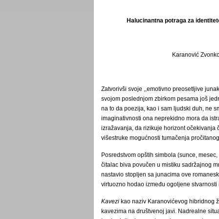
Halucinantna potraga za identitet
Karanović Zvonk
Zatvorivši svoje ,,emotivno preosetljive juna
svojom poslednjom zbirkom pesama još jedno
na to da poezija, kao i sam ljudski duh, ne 
imaginativnosti ona neprekidno mora da istr
izražavanja, da rizikuje horizont očekivanja 
višestruke mogućnosti tumačenja pročitanog,
Posredstvom opštih simbola (sunce, mesec, 
čitalac biva povučen u mistiku sadržajnog m
nastavio stopljen sa junacima ove romanesk
virtuozno hodao između ogoljene stvarnosti 
Kavezi
kao naziv Karanovićevog hibridnog žan
kavezima na društvenoj javi. Nadrealne situa