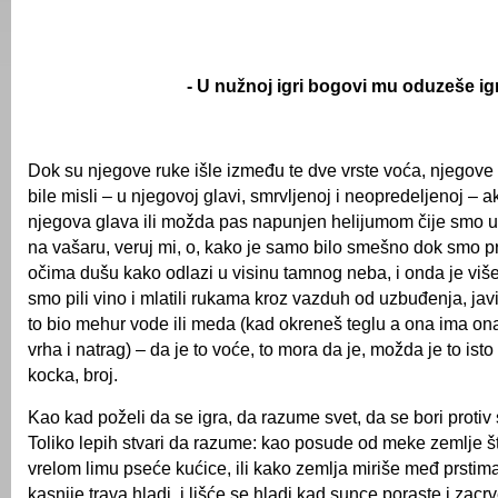
- U nužnoj igri bogovi mu oduzeše igr
Dok su njegove ruke išle između te dve vrste voća, njegove m
bile misli – u njegovoj glavi, smrvljenoj i neopredeljenoj – ako
njegova glava ili možda pas napunjen helijumom čije smo u
na vašaru, veruj mi, o, kako je samo bilo smešno dok smo pr
očima dušu kako odlazi u visinu tamnog neba, i onda je više 
smo pili vino i mlatili rukama kroz vazduh od uzbuđenja, javi 
to bio mehur vode ili meda (kad okreneš teglu a ona ima ona
vrha i natrag) – da je to voće, to mora da je, možda je to isto
kocka, broj.
Kao kad poželi da se igra, da razume svet, da se bori protiv
Toliko lepih stvari da razume: kao posude od meke zemlje š
vrelom limu pseće kućice, ili kako zemlja miriše međ prstima
kasnije trava hladi, i lišće se hladi kad sunce poraste i zacrv