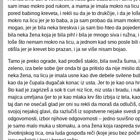
sam imao mokro pod rukom, a mama je imala mokro na licu je
pored babinog kreveta, i rekli su da je to drukčije, i da je l
mokro na licu jer je to baba, a ja sam probao da imam mokro
mogao, jer je bila neka breskva i ja sam bio hteo da pojedem
bila neka žena koja je bila pih! i bila je mnogo siva i ružna, i
loše što nemam mokro na licu, a jednom kad smo posle bili
otišla jer je krevet bio prazan, i ja se više nisam bojao.
Tamo je preko ograde, kad prođeš staklo, bila sveža šuma, i 
zeleno, iza bele sobe (jer onda bi ga pritislo da nije mislio da
neka žena, na licu je imala usne kao dve debele svilene bube
kao da je čupala dugačak konac iz usta. Jer to je kao ona hr
što kad je zagrizeš a sok ti curi niz lice, niz usta i bradu, i ru
majica umrljana (jer to je kao mlaka krv što izbija iz tela, kao 
taj dan ne osećaš glad jer oni su rekli da moraš da odlučiš,
svojoj nejakoj glavi, da razlučiš iz sopstvene nejake svesti 
odgovornosti, izbor njihove odgovornosti – jedno suvišno opr
je samo malo muka u stomaku, a ona žena koja raspreda sv
životinjskog lica, ona luda gospođa reči (koje jesu bez počet