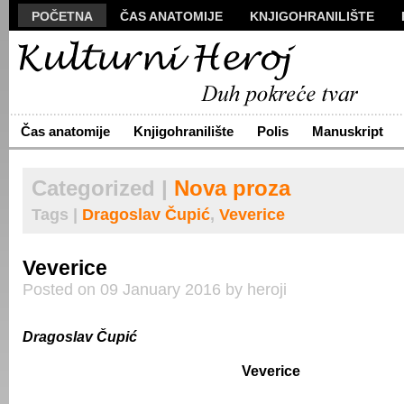
POČETNA
ČAS ANATOMIJE
KNJIGOHRANILIŠTE
MANUSKRIPT
POLIS
VIZUALI
NOVA PROZA
S
ARHIVA
O NAMA
ŽIVA REČ
KONTAKT
Čas anatomije
Knjigohranilište
Polis
Manuskript
Categorized |
Nova proza
Tags |
Dragoslav Čupić
,
Veverice
Veverice
Posted on 09 January 2016 by heroji
Dragoslav Čupić
Veverice