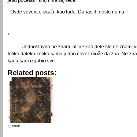
jesu početak i kraj i hrana) reče:
” Ovde veverice skaču kao lude. Danas ih nešto nema. ”
*
Jednostavno ne znam, al’ ne kao dete što ne znam, v
toliko daleko koliko samo jedan čovek može da zna. Ne zna
kada sam izgubio sve.
Related posts:
Iguman