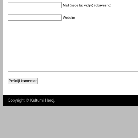
Mail (neće biti vidljiv) (obavezno)
Website
Copyright ©
Kulturni Heroj
.