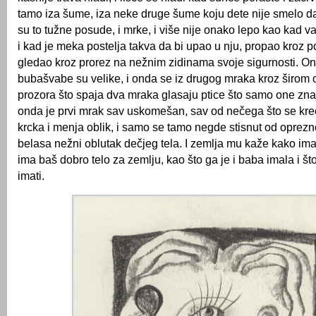
tamo iza šume, iza neke druge šume koju dete nije smelo da
su to tužne posude, i mrke, i više nije onako lepo kao kad v
i kad je meka postelja takva da bi upao u nju, propao kroz po
gledao kroz prorez na nežnim zidinama svoje sigurnosti. Ond
bubašvabe su velike, i onda se iz drugog mraka kroz širom 
prozora što spaja dva mraka glasaju ptice što samo one znaj
onda je prvi mrak sav uskomešan, sav od nečega što se kreć
krcka i menja oblik, i samo se tamo negde stisnut od oprez
belasa nežni oblutak dečjeg tela. I zemlja mu kaže kako ima
ima baš dobro telo za zemlju, kao što ga je i baba imala i š
imati.