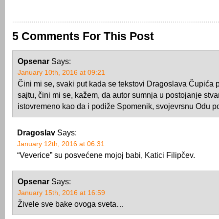
5 Comments For This Post
Opsenar
Says:
January 10th, 2016 at 09:21
Čini mi se, svaki put kada se tekstovi Dragoslava Čupića
sajtu, čini mi se, kažem, da autor sumnja u postojanje stvar
istovremeno kao da i podiže Spomenik, svojevrsnu Odu p
Dragoslav
Says:
January 12th, 2016 at 06:31
“Veverice” su posvećene mojoj babi, Katici Filipčev.
Opsenar
Says:
January 15th, 2016 at 16:59
Živele sve bake ovoga sveta…