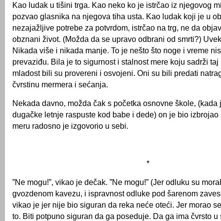
Kao ludak u tišini trga. Kao neko ko je istrčao iz njegovog m
pozvao glasnika na njegova tiha usta. Kao ludak koji je u o
nezajažljive potrebe za potvrdom, istrčao na trg, ne da objav
obznani život. (Možda da se upravo odbrani od smrti?) Uvek
Nikada više i nikada manje. To je nešto što noge i vreme ni
prevaziđu. Bila je to sigurnost i stalnost mere koju sadrži ta
mladost bili su provereni i osvojeni. Oni su bili predati natr
čvrstinu mermera i sećanja.
Nekada davno, možda čak s početka osnovne škole, (kada j
dugačke letnje raspuste kod babe i dede) on je bio izbrojao 
meru radosno je izgovorio u sebi.
*
”Ne mogu!”, vikao je dečak. ”Ne mogu!” (Jer odluku su moral
gvozdenom kavezu, i ispravnost odluke pod šarenom zaves
vikao je jer nije bio siguran da reka neće oteći. Jer morao se v
to. Biti potpuno siguran da ga poseduje. Da ga ima čvrsto 