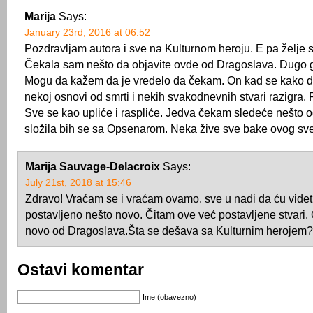
Marija
Says:
January 23rd, 2016 at 06:52
Pozdravljam autora i sve na Kulturnom heroju. E pa želje s
Čekala sam nešto da objavite ovde od Dragoslava. Dugo ga
Mogu da kažem da je vredelo da čekam. On kad se kako 
nekoj osnovi od smrti i nekih svakodnevnih stvari razigra. 
Sve se kao upliće i raspliće. Jedva čekam sledeće nešto o
složila bih se sa Opsenarom. Neka žive sve bake ovog sve
Marija Sauvage-Delacroix
Says:
July 21st, 2018 at 15:46
Zdravo! Vraćam se i vraćam ovamo. sve u nadi da ću videti
postavljeno nešto novo. Čitam ove već postavljene stvari
novo od Dragoslava.Šta se dešava sa Kulturnim herojem?
Ostavi komentar
Ime (obavezno)