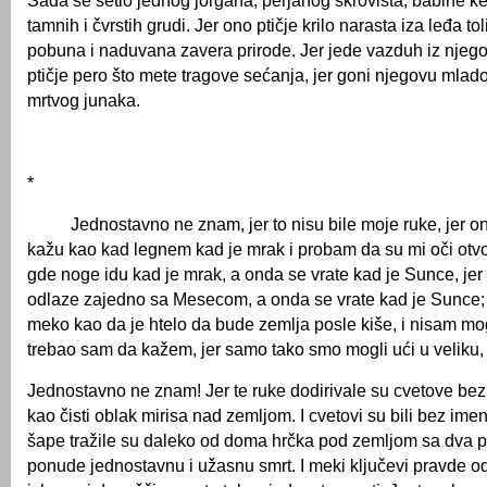
Sada se setio jednog jorgana, perjanog skrovišta, babine ke
tamnih i čvrstih grudi. Jer ono ptičje krilo narasta iza leđa to
pobuna i naduvana zavera prirode. Jer jede vazduh iz njegov
ptičje pero što mete tragove sećanja, jer goni njegovu mlad
mrtvog junaka.
*
Jednostavno ne znam, jer to nisu bile moje ruke, jer on
kažu kao kad legnem kad je mrak i probam da su mi oči otv
gde noge idu kad je mrak, a onda se vrate kad je Sunce, jer 
odlaze zajedno sa Mesecom, a onda se vrate kad je Sunce; j
meko kao da je htelo da bude zemlja posle kiše, i nisam m
trebao sam da kažem, jer samo tako smo mogli ući u veliku,
Jednostavno ne znam! Jer te ruke dodirivale su cvetove bez
kao čisti oblak mirisa nad zemljom. I cvetovi su bili bez imen
šape tražile su daleko od doma hrčka pod zemljom sa dva p
ponude jednostavnu i užasnu smrt. I meki ključevi pravde od 