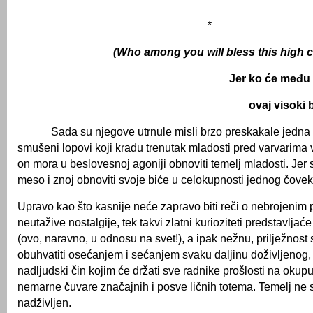
*
(Who among you will bless this high c
Jer ko će među 
ovaj visoki 
Sada su njegove utrnule misli brzo preskakale jedna 
smušeni lopovi koji kradu trenutak mladosti pred varvarima ve
on mora u beslovesnoj agoniji obnoviti temelj mladosti. Jer 
meso i znoj obnoviti svoje biće u celokupnosti jednog čovek
Upravo kao što kasnije neće zapravo biti reči o nebrojenim
neutažive nostalgije, tek takvi zlatni kurioziteti predstavlja
(ovo, naravno, u odnosu na svet!), a ipak nežnu, prilježnost
obuhvatiti osećanjem i sećanjem svaku daljinu doživljenog,
nadljudski čin kojim će držati sve radnike prošlosti na okupu, 
nemarne čuvare značajnih i posve ličnih totema. Temelj ne s
nadživljen.