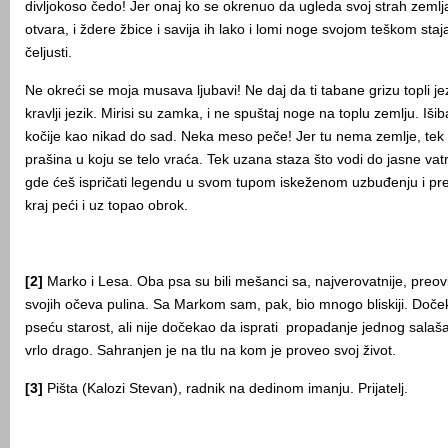
divljokoso čedo! Jer onaj ko se okrenuo da ugleda svoj strah zemlj
otvara, i ždere žbice i savija ih lako i lomi noge svojom teškom s
čeljusti.
Ne okreći se moja musava ljubavi! Ne daj da ti tabane grizu topli jez
kravlji jezik. Mirisi su zamka, i ne spuštaj noge na toplu zemlju. Išib
kočije kao nikad do sad. Neka meso peče! Jer tu nema zemlje, tek
prašina u koju se telo vraća. Tek uzana staza što vodi do jasne va
gde ćeš ispričati legendu u svom tupom iskeženom uzbuđenju i pre
kraj peći i uz topao obrok.
[2]
Marko i Lesa. Oba psa su bili mešanci sa, najverovatnije, preo
svojih očeva pulina. Sa Markom sam, pak, bio mnogo bliskiji. Doče
pseću starost, ali nije dočekao da isprati propadanje jednog salaš
vrlo drago. Sahranjen je na tlu na kom je proveo svoj život.
[3]
Pišta (Kalozi Stevan), radnik na dedinom imanju. Prijatelj.