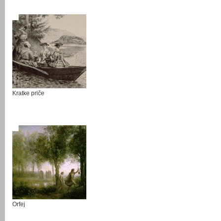
Kratke priče
Orfej