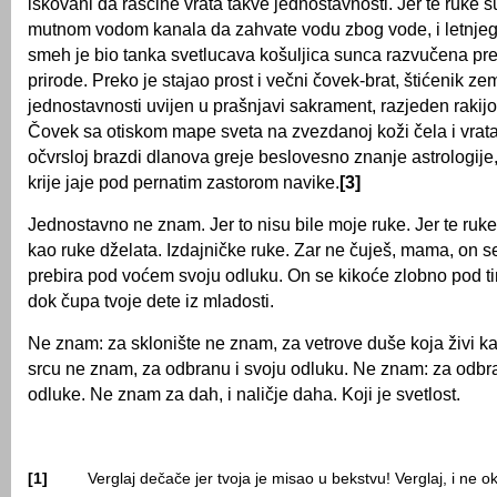
iskovani da raščine vrata takve jednostavnosti. Jer te ruke 
mutnom vodom kanala da zahvate vodu zbog vode, i letnjeg 
smeh je bio tanka svetlucava košuljica sunca razvučena p
prirode. Preko je stajao prost i večni čovek-brat, štićenik zem
jednostavnosti uvijen u prašnjavi sakrament, razjeden raki
Čovek sa otiskom mape sveta na zvezdanoj koži čela i vrata
očvrsloj brazdi dlanova greje beslovesno znanje astrologije
krije jaje pod pernatim zastorom navike.
[3]
Jednostavno ne znam. Jer to nisu bile moje ruke. Jer te ruke
kao ruke dželata. Izdajničke ruke. Zar ne čuješ, mama, on s
prebira pod voćem svoju odluku. On se kikoće zlobno pod 
dok čupa tvoje dete iz mladosti.
Ne znam: za sklonište ne znam, za vetrove duše koja živi k
srcu ne znam, za odbranu i svoju odluku. Ne znam: za odbr
odluke. Ne znam za dah, i naličje daha. Koji je svetlost.
[1]
Verglaj dečače jer tvoja je misao u bekstvu! Verglaj, i ne ok