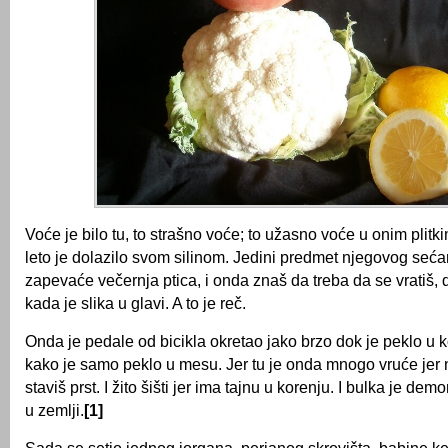
Voće je bilo tu, to strašno voće; to užasno voće u onim plitki
leto je dolazilo svom silinom. Jedini predmet njegovog sećan
zapevaće večernja ptica, i onda znaš da treba da se vratiš, 
kada je slika u glavi. A to je reč.
Onda je pedale od bicikla okretao jako brzo dok je peklo u 
kako je samo peklo u mesu. Jer tu je onda mnogo vruće jer
staviš prst. I žito šišti jer ima tajnu u korenju. I bulka je dem
u zemlji.
[1]