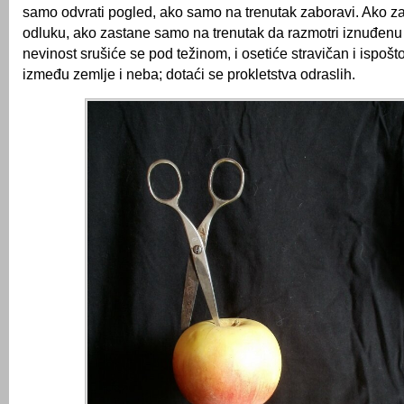
samo odvrati pogled, ako samo na trenutak zaboravi. Ako 
odluku, ako zastane samo na trenutak da razmotri iznuđenu
nevinost srušiće se pod težinom, i osetiće stravičan i ispo
između zemlje i neba; dotaći se prokletstva odraslih.