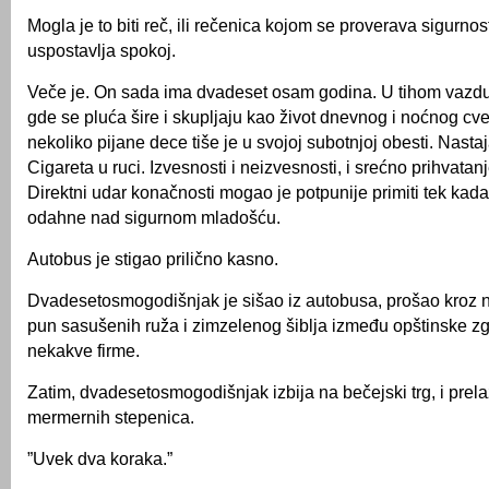
Mogla je to biti reč, ili rečenica kojom se proverava sigurno
uspostavlja spokoj.
Veče je. On sada ima dvadeset osam godina. U tihom vazdu
gde se pluća šire i skupljaju kao život dnevnog i noćnog cve
nekoliko pijane dece tiše je u svojoj subotnjoj obesti. Nastaj
Cigareta u ruci. Izvesnosti i neizvesnosti, i srećno prihvatan
Direktni udar konačnosti mogao je potpunije primiti tek kad
odahne nad sigurnom mladošću.
Autobus je stigao prilično kasno.
Dvadesetosmogodišnjak je sišao iz autobusa, prošao kroz n
pun sasušenih ruža i zimzelenog šiblja između opštinske zg
nekakve firme.
Zatim, dvadesetosmogodišnjak izbija na bečejski trg, i prel
mermernih stepenica.
”Uvek dva koraka.”