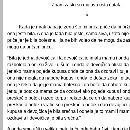
Znam zašto su mutava usta ćutala.
*
Kada je mrak baba je žena što mi priča priče da bi brže
ona jeste bila. A ona je tada bila jeste, samo siva, i zato nij
priče jer je bila bolesna, i ja ne bih voleo da ne mogu da za
mogu da pričam priču.
“Bila je jedna devojčica i ta devojčica je imala mamu i on
razbolela a oni su živeli u šumi i onda je devojčica otišla 
jer ako mama pojede kupusa onda će ona da ozdravi i tu je 
ona nije mogla da nabere kupus i onda je došao zeka i pitao
ona je rekla da joj je mama bolesna i da hoće da nabere ku
jer tu je potok a mama će da ozdravi ako pojede kupus i on
preskočio potok i uzeo korpu i rekao da će on da nabere ku
preskočio potok i vratio se i preskočio potok i dao devojčici
kupusa a devojčica je bila srećna i odnela je to mami i mama
ozdravila i devojčica je bila srećna.”
A onda smo ušli u veliku, belu kuću gde baba živi, i tamo je bi