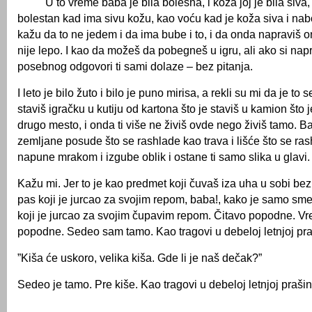
U to vreme baba je bila bolesna, i koža joj je bila siva, 
bolestan kad ima sivu kožu, kao voću kad je koža siva i nab
kažu da to ne jedem i da ima bube i to, i da onda napraviš o
nije lepo. I kao da možeš da pobegneš u igru, ali ako si na
posebnog odgovori ti sami dolaze – bez pitanja.
I leto je bilo žuto i bilo je puno mirisa, a rekli su mi da je to
staviš igračku u kutiju od kartona što je staviš u kamion što
drugo mesto, i onda ti više ne živiš ovde nego živiš tamo. 
zemljane posude što se rashlade kao trava i lišće što se rash
napune mrakom i izgube oblik i ostane ti samo slika u glavi.
Kažu mi. Jer to je kao predmet koji čuvaš iza uha u sobi be
pas koji je jurcao za svojim repom, baba!, kako je samo sme
koji je jurcao za svojim čupavim repom. Čitavo popodne. Vrel
popodne. Sedeo sam tamo. Kao tragovi u debeloj letnjoj pra
”Kiša će uskoro, velika kiša. Gde li je naš dečak?”
Sedeo je tamo. Pre kiše. Kao tragovi u debeloj letnjoj prašin