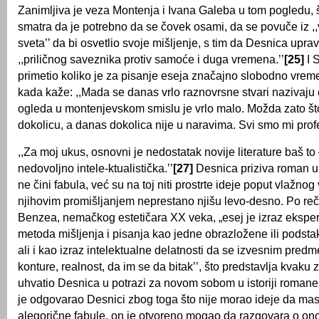
Zanimljiva je veza Montenja i Ivana Galeba u tom pogledu, 
smatra da je potrebno da se čovek osami, da se povuče iz ,,
sveta’’ da bi osvetlio svoje mišljenje, s tim da Desnica upra
,,priličnog saveznika protiv samoće i duga vremena.’’
[25]
I S
primetio koliko je za pisanje eseja značajno slobodno vrem
kada kaže: ,,Mada se danas vrlo raznovrsne stvari nazivaju
ogleda u montenjevskom smislu je vrlo malo. Možda zato št
dokolicu, a danas dokolica nije u naravima. Svi smo mi profe
,,Za moj ukus, osnovni je nedostatak novije literature baš to 
nedovoljno intele-ktualistička.’’
[27]
Desnica priziva roman u
ne čini fabula, već su na toj niti prostrte ideje poput vlažnog
njihovim promišljanjem neprestano njišu levo-desno. Po r
Benzea, nemačkog estetičara XX veka, „esej je izraz ekspe
metoda mišljenja i pisanja kao jedne obrazložene ili podsta
ali i kao izraz intelektualne delatnosti da se izvesnim pre
konture, realnost, da im se da bitak’’, što predstavlja kvaku 
uhvatio Desnica u potrazi za novom sobom u istoriji roman
je odgovarao Desnici zbog toga što nije morao ideje da mas
alegorične fabule, on je otvoreno mogao da razgovara o on