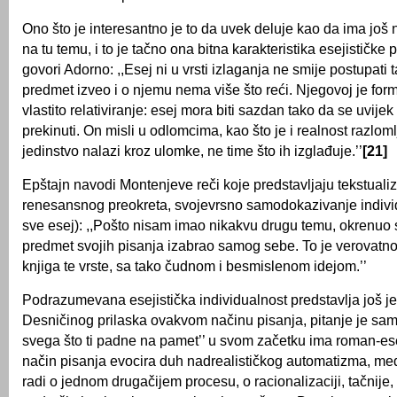
Ono što je interesantno je to da uvek deluje kao da ima još
na tu temu, i to je tačno ona bitna karakteristika esejističke 
govori Adorno: ,,Esej ni u vrsti izlaganja ne smije postupati 
predmet izveo i o njemu nema više što reći. Njegovoj je for
vlastito relativiranje: esej mora biti sazdan tako da se uvije
prekinuti. On misli u odlomcima, kao što je i realnost razlom
jedinstvo nalazi kroz ulomke, ne time što ih izglađuje.’’
[21]
Epštajn navodi Montenjeve reči koje predstavljaju tekstualiz
renesansnog preokreta, svojevrsno samodokazivanje individu
sve esej): ,,Pošto nisam imao nikakvu drugu temu, okrenuo 
predmet svojih pisanja izabrao samog sebe. To je verovatno
knjiga te vrste, sa tako čudnom i besmislenom idejom.’’
Podrazumevana esejistička individualnost predstavlja još j
Desničinog prilaska ovakvom načinu pisanja, pitanje je samo
svega što ti padne na pamet’’ u svom začetku ima roman-ese
način pisanja evocira duh nadrealističkog automatizma, me
radi o jednom drugačijem procesu, o racionalizaciji, tačnije,