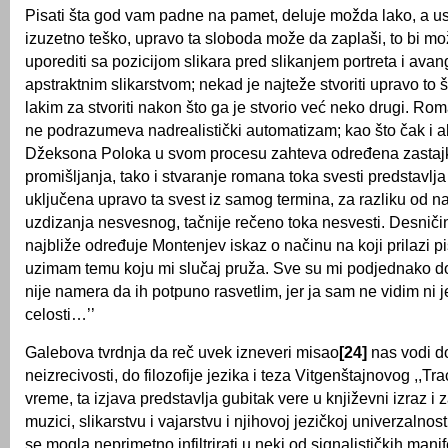
Pisati šta god vam padne na pamet, deluje možda lako, a ust
izuzetno teško, upravo ta sloboda može da zaplaši, to bi m
uporediti sa pozicijom slikara pred slikanjem portreta i ava
apstraktnim slikarstvom; nekad je najteže stvoriti upravo to 
lakim za stvoriti nakon što ga je stvorio već neko drugi. Ro
ne podrazumeva nadrealistički automatizam; kao što čak i a
Džeksona Poloka u svom procesu zahteva određena zastajk
promišljanja, tako i stvaranje romana toka svesti predstavlja 
uključena upravo ta svest iz samog termina, za razliku od n
uzdizanja nesvesnog, tačnije rečeno toka nesvesti. Desnič
najbliže određuje Montenjev iskaz o načinu na koji prilazi p
uzimam temu koju mi slučaj pruža. Sve su mi podjednako do
nije namera da ih potpuno rasvetlim, jer ja sam ne vidim ni j
celosti…’’
Galebova tvrdnja da reč uvek izneveri misao
[24]
nas vodi do
neizrecivosti, do filozofije jezika i teza Vitgenštajnovog ,,Tra
vreme, ta izjava predstavlja gubitak vere u književni izraz i
muzici, slikarstvu i vajarstvu i njihovoj jezičkoj univerzalnost
se mogla neprimetno infiltrirati u neki od signalističkih mani