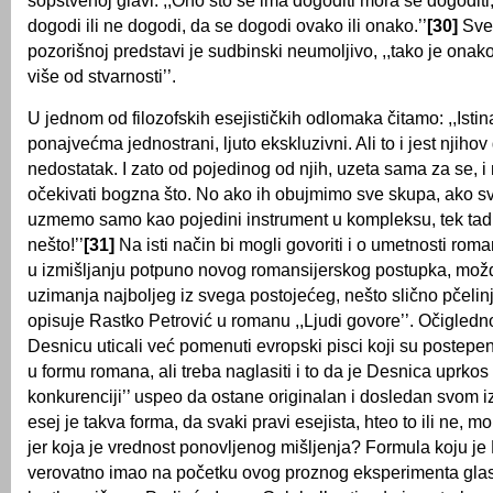
sopstvenoj glavi. ,,Ono što se ima dogoditi mora se dogodit
dogodi ili ne dogodi, da se dogodi ovako ili onako.’’
[30]
Sve 
pozorišnoj predstavi je sudbinski neumoljivo, ,,tako je onak
više od stvarnosti’’.
U jednom od filozofskih esejističkih odlomaka čitamo: ,,Istina
ponajvećma jednostrani, ljuto ekskluzivni. Ali to i jest njihov
nedostatak. I zato od pojedinog od njih, uzeta sama za se,
očekivati bogzna što. No ako ih obujmimo sve skupa, ako s
uzmemo samo kao pojedini instrument u kompleksu, tek tad f
nešto!’’
[31]
Na isti način bi mogli govoriti i o umetnosti roma
u izmišljanju potpuno novog romansijerskog postupka, možda
uzimanja najboljeg iz svega postojećeg, nešto slično pčelin
opisuje Rastko Petrović u romanu ,,Ljudi govore’’. Očigledn
Desnicu uticali već pomenuti evropski pisci koji su postepen
u formu romana, ali treba naglasiti i to da je Desnica uprkos 
konkurenciji’’ uspeo da ostane originalan i dosledan svom i
esej je takva forma, da svaki pravi esejista, hteo to ili ne, mor
jer koja je vrednost ponovljenog mišljenja? Formula koju je
verovatno imao na početku ovog proznog eksperimenta glasi