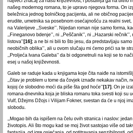
najveći značaj za našu književnost, i postavlja ga na bitno 
našeg modernog romana, to je upravo njegova forma. On iz
beležnica jednog bolničkog pacijenta, ali ne običnog pacije
erudite, umetnika sa posebnom osećajnošću za realni svet,
na Valerijeve ,,Sveske’’. Nijedan roman nije samo forma, kao 
,,Fineganovo bdenje’’, ni ,,Peščanik’’, ni ,,Hazarski rečnik’’, 
listova’’
[16]
; a ne bi ni bili to što jesu, da predstavljaju sam
neobičnih oblika’’, ali u ovom slučaju mi ćemo prići sa te s
,,Proljeća Ivana Galeba’’ da bi odgonetnuli na koji se to nač
esej u našoj književnosti.
Galeb se raduje kada u knjigama koje čita naiđe na istomišl
,,čitav je problem u tome da čovjek iznađe nekakav način, 
kojoj će slobodno moći da piše šta god hoće’’
[17]
. On je iz
romana-dnevnika koja je bliska romanu toka svesti koji su učv
Vulf, Džejms Džojs i Vilijam Fokner, svestan da će u njoj im
slobodu.
,,Mogao bih da ispišem na čelu ovih stranica i naslov: jeda
životopis. Ali što mogu kad se moj život sastojao više od tak
fantazija, od igre osjećanja, od potitravanja senzibilnosti, 