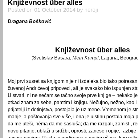
Književnost über alles
Posted on 01 October 2014 by heroji
Dragana Bošković
Književnost über alles
(Svetislav Basara,
Mein Kampf
, Laguna, Beograd
Moj prvi susret sa knjigom nije ni izdaleka bio tako potresan
čuvenoj Andrićevoj pripoveci, ali je svakako bio ispunjen s
U stvari, ni ne sećam se tačno svoje prve knjige – nekako je
otkad znam za sebe, pamtim i knjigu. Nečujno, nežno, kao i 
prijatelji iz detinjstva, postojala je uz mene. Vremenom je st
manje, a poštovanja sve više, i ona je uistinu postala moja p
da me uteši, néma da me sasluša; da me razgali, zamisli, reši
novo pitanje, ublaži u srdžbi, oprosti, zanese i opije, razbije i
zavara novima. Rasla je godinama u mojim očima, kao retko