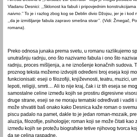
Vladanu Desnici: ,,Sklonost ka fabuli i pripovjednim konstrukcijama
naivno
.’’ To je i razlog zbog kog se Deblin divio Džojsu, jer je i kod 
,,da je izmišljanje fabula zapravo smešna stvar’’. (Vidi: Žmegač, P
romana).
Preko odnosa junaka prema svetu, u romanu razlikujemo spo
unutrašnju radnju, ono što nazivamo fabula i ono što naziv
radnju, proces mišljenja, a ne iznošenje konačnih sudova. 
proznog teksta možemo izdvojiti određeni broj eseja koji 
funkcionisati: eseji o filozofiji, književnosti, teatru, muzici, 
lepoti, religiji, smrti… Ali to nije kraj, čak i iz tih eseja se mog
samostalne celine između kojih se prostiru digresivne visor
druge strane, eseji se ne moraju tematski određivati i vaditi i
može shvatiti baš onako kako Desnica kaže roman o svemu 
piscu padalo na pamet, dakle to je jedan roman-mozaik, pre
aluzija, filozofije, psihologije; roman koji se može čitati kao
između kojih se protežu biografske tetive njihovog tvorca k
da se celina raspadne.