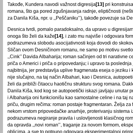
Takođe, Kundera navodi važnost digresija
[13]
pri konstruis
romana, što ga pored zgušnjavanja radnje, eliptičnosti (nešt
za Danila Kiša, npr. u ,,Peščaniku’’), takođe povezuje sa D
Desnica tvrdi, pomalo paradoksalno, da upravo u digresijam
onoga što želi da kaže
[14]
, i zato mu najviše i odgovara fo
podrazumeva slobodu asocijativnosti koja dovodi do skokovitos
Sličan ovom Desničinom romanu, ne samo po motivu svetlost
,,Cink’’ Davida Albaharija; roman sačinjen od tri narativne ce
priča o Americi i priča o pripovedanju; i upravo ta poslednja
najbitnija, jer predstavlja uplive fragmenata eseja o jeziku i 
nije slučajno, na taj način Albahari, kao i Desnica, autopoe
želi da približi čitaocu haotičnu strukturu svog romana. Dakl
Danila Kiša, kod kog se autopoetički iskazi javljaju unutar 
i Albaharija oni funkcionišu kao samostalne celine i na taj na
priču, drugim rečima: roman postaje fragmentaran. Želja za
nekom vrstom pripovedačke anarhije, proterivanju sistema 
podrazumeva negiranje pravila i uslovljenosti klasičnog ro
da opravda ,,novi roman’’, traganje za novom formom, eksp
oblicima, a sve to potpuno odgovara eksperimentalnoj priro