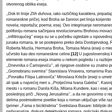
otvorenog oblika eseja.
,,Dok tri linije
Zlih duhova
, iako različitog karaktera, pripadaj
romaneskne priče), kod Broha se žanrovi pet linija korjenito 
novela; reportaža; poema; esej. Ovo integrisanje neromane
polifoniju romana sačinjava revolucionarnu Brohovu inovacij
,,infiltrirajućeg’’ eseja su se u početku ogledale u ispovedno
junaka romana, te se postepeno preko dela Dostojevskog, R
Roberta Muzila, Hermana Broha, Tomasa Mana (eseji o medic
učvrstio kao deo romaneskne celine.
[12]
U jugoslovenskoj k
elemente romana-eseja imamo u nekom pogledu i u razbijen
,,Dnevnika o Čarnojeviću’’, ali njegove osobine su znatno p
,,Gromobranu svemira’’ Stanislava Vinavera, romanima Rast
,,Povratku Filipa Latinoviča’’ Miroslava Krleže (eseji o umetno
ali ipak u najvećoj meri u ,,Proljećima Ivana Galeba’’. Kasni
mesto i u romanu Danila Kiša, Milana Kundere, kao i esej a
poslednjoj priči ,,Novog Jerusalima’’, a da ne govorimo o r
delima postmoderne poetike koja u roman uključuje više razl
(primer ,,Fama o biciklistima’’ Svetislava Basare: biblijski di
psihoanalize, diskurs detektivskog romana, policijski disku