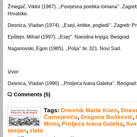
Žmegač, Viktor (1987). ,,Povijesna poetika romana’’. Zagreb
Hrvatske.
Desnica, Vladan (1974). ,,Eseji, kritike, pogledi’’. Zagreb: P
Epštejn, Mihail (1997). ,,Esej’’. Narodna knjiga: Beograd.
Naganovski, Egon (1985). ,,Polja’’ br. 321. Novi Sad.
Izvor:
Desnica, Vladan (1990). ,,Proljeća Ivana Galeba’’. Beograd
Comments (5)
Tags:
Dnevnik Marte Koen
,
Dnevn
Čarnojeviću
,
Dragana Bošković
,
Mirisi
,
Proljeća Ivana Galeba
,
Sve
tamjan
,
zlato