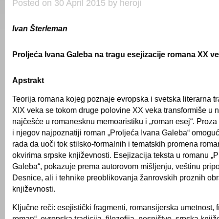
Posted on 30 April 2015 by heroji
Ivan Šterleman
P
roljeća Ivana Galeba na tragu esejizacije romana XX v
Apstrakt
Teorija romana kojeg poznaje evropska i svetska literarna tr
XIX veka se tokom druge polovine XX veka transformiše u ni
najčešće u romanesknu memoaristiku i „roman esej“. Proz
i njegov najpoznatiji roman „Proljeća Ivana Galeba“ omoguć
rada da uoči tok stilsko-formalnih i tematskih promena rom
okvirima srpske književnosti. Esejizacija teksta u romanu „P
Galeba“, pokazuje prema autorovom mišljenju, veštinu pri
Desnice, ali i tehnike preoblikovanja žanrovskih proznih ob
književnosti.
Ključne reči: esejistički fragmenti, romansijerska umetnost, 
roman“, evropska tradicija, filozofija, pesništvo, srpska knji