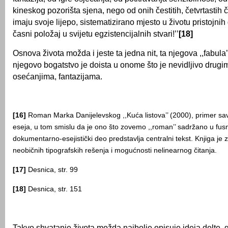
kineskog pozorišta sjena, nego od onih čestitih, četvrtastih 
imaju svoje lijepo, sistematizirano mjesto u životu pristojnih
časni položaj u svijetu egzistencijalnih stvari!’’
[18]
Osnova života možda i jeste ta jedna nit, ta njegova ,,fabula
njegovo bogatstvo je doista u onome što je nevidljivo drugi
osećanjima, fantazijama.
[16]
Roman Marka Danijelevskog ,,Kuća listova’’ (2000), primer 
eseja, u tom smislu da je ono što zovemo ,,roman’’ sadržano u fu
dokumentarno-esejistički deo predstavlja centralni tekst. Knjiga je z
neobičnih tipografskih rešenja i mogućnosti nelinearnog čitanja.
[17]
Desnica, str. 99
[18]
Desnica, str. 151
Takvo shvatanje života možda najbolje opisuje ideja delte, 