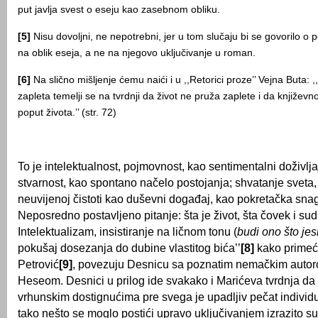
put javlja svest o eseju kao zasebnom obliku.
[5]
Nisu dovoljni, ne nepotrebni, jer u tom slučaju bi se govorilo o
na oblik eseja, a ne na njegovo uključivanje u roman.
[6]
Na slično mišljenje ćemu naići i u ,,Retorici proze’’ Vejna Buta:
zapleta temelji se na tvrdnji da život ne pruža zaplete i da književ
poput života.’’ (str. 72)
To je intelektualnost, pojmovnost, kao sentimentalni doživl
stvarnost, kao spontano načelo postojanja; shvatanje sveta,
neuvijenoj čistoti kao duševni događaj, kao pokretačka snag
Neposredno postavljeno pitanje: šta je život, šta čovek i sud
Intelektualizam, insistiranje na ličnom tonu (
budi ono što jes
pokušaj dosezanja do dubine vlastitog bića’’
[8]
kako primeć
Petrović
[9]
, povezuju Desnicu sa poznatim nemačkim aut
Heseom. Desnici u prilog ide svakako i Marićeva tvrdnja da ,
vrhunskim dostignućima pre svega je upadljiv pečat individu
tako nešto se moglo postići upravo uključivanjem izrazito su