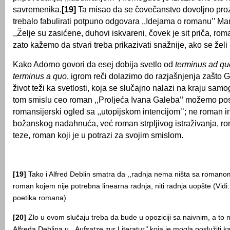
savremenika.
[19]
Ta misao da se čovečanstvo dovoljno proz
trebalo fabulirati potpuno odgovara ,,Idejama o romanu’’ Ma
,,Želje su zasićene, duhovi iskvareni, čovek je sit priča, rom
zato kažemo da stvari treba prikazivati snažnije, ako se želi
Kako Adorno govori da esej dobija svetlo od
terminus ad q
terminus a quo
, igrom reči dolazimo do razjašnjenja zašto 
život teži ka svetlosti, koja se slučajno nalazi na kraju sa
tom smislu ceo roman ,,Proljeća Ivana Galeba’’ možemo pos
romansijerski ogled sa ,,utopijskom intencijom’’; ne roman in
božanskog nadahnuća, već roman strpljivog istraživanja, r
teze, roman koji je u potrazi za svojim smislom.
[19]
Tako i Alfred Deblin smatra da ,,radnja nema ništa sa romanom’
roman kojem nije potrebna linearna radnja, niti radnja uopšte (Vid
poetika romana).
[20]
Zlo u ovom slučaju treba da bude u opoziciji sa naivnim, a to 
Alfreda Deblina u ,,Aufsatze zur Literatur’’ koja je mogla poslužiti ka