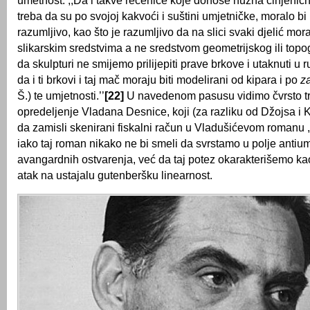
umetnost: ,,Da i takve rečenice koje donose nužna činjenič
treba da su po svojoj kakvoći i suštini umjetničke, moralo bi 
razumljivo, kao što je razumljivo da na slici svaki djelić mora
slikarskim sredstvima a ne sredstvom geometrijskog ili topog
da skulpturi ne smijemo prilijepiti prave brkove i utaknuti u 
da i ti brkovi i taj mač moraju biti modelirani od kipara i po
z
Š.) te umjetnosti.’’
[22]
U navedenom pasusu vidimo čvrsto tr
opredeljenje Vladana Desnice, koji (za razliku od Džojsa i 
da zamisli skenirani fiskalni račun u Vladušićevom romanu ,,M
iako taj roman nikako ne bi smeli da svrstamo u polje antiu
avangardnih ostvarenja, već da taj potez okarakterišemo ka
atak na ustajalu gutenberšku linearnost.