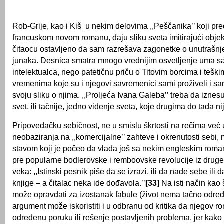
Rob-Grije, kao i Kiš u nekim delovima ,,Peščanika’’ koji pr
francuskom novom romanu, daju sliku sveta imitirajući objek
čitaocu ostavljeno da sam razrešava zagonetke o unutrašnj
junaka. Desnica smatra mnogo vrednijim osvetljenje uma 
intelektualca, nego patetičnu priču o Titovim borcima i teški
vremenima koje su i njegovi savremenici sami proživeli i s
svoju sliku o njima. ,,Proljeća Ivana Galeba’’ treba da iznes
svet, ili tačnije, jedno viđenje sveta, koje drugima do tada ni
Pripovedačku sebičnost, ne u smislu škrtosti na rečima već
neobaziranja na ,,komercijalne’’ zahteve i okrenutosti sebi,
stavom koji je počeo da vlada još sa nekim engleskim roman
pre popularne bodlerovske i remboovske revolucije iz drug
veka: ,,Istinski pesnik piše da se izrazi, ili da nađe sebe ili 
knjige – a čitalac neka ide dođavola.’’
[33]
Na isti način kao
može opravdati za izostanak fabule (život nema tačno određe
argument može iskoristiti i u odbranu od kritika da njegov r
određenu poruku ili rešenje postavljenih problema, jer kako 