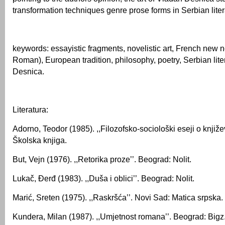
transformation techniques genre prose forms in Serbian liter
keywords: essayistic fragments, novelistic art, French new
Roman), European tradition, philosophy, poetry, Serbian lite
Desnica.
Literatura:
Adorno, Teodor (1985). ,,Filozofsko-sociološki eseji o knjiže
Školska knjiga.
But, Vejn (1976). ,,Retorika proze’’. Beograd: Nolit.
Lukač, Đerđ (1983). ,,Duša i oblici’’. Beograd: Nolit.
Marić, Sreten (1975). ,,Raskršća’’. Novi Sad: Matica srpska.
Kundera, Milan (1987). ,,Umjetnost romana’’. Beograd: Bigz