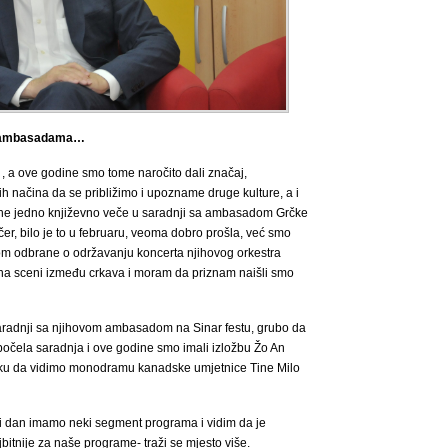
sa ambasadama…
a ove godine smo tome naročito dali značaj,
ljih načina da se približimo i upozname druge kulture, a i
ine jedno književno veče u saradnji sa ambasadom Grčke
čer, bilo je to u februaru, veoma dobro prošla, već smo
om odbrane o održavanju koncerta njihovog orkestra
i na sceni između crkava i moram da priznam naišli smo
saradnji sa njihovom ambasadom na Sinar festu, grubo da
je počela saradnja i ove godine smo imali izložbu Žo An
iliku da vidimo monodramu kanadske umjetnice Tine Milo
i dan imamo neki segment programa i vidim da je
jbitnije za naše programe- traži se mjesto više.