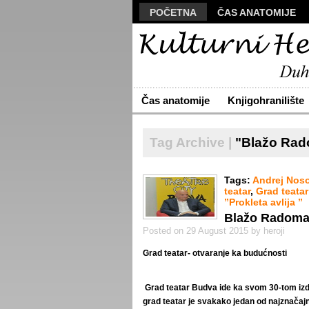
POČETNA
ČAS ANATOMIJE
MANUSKRIPT
POLIS
VIZU
ARHIVA
O NAMA
ŽIVA RE
Čas anatomije
Knjigohranilište
Tag Archive |
"Blažo Ra
Tags:
Andrej Nos
teatar
,
Grad teata
’’Prokleta avlija ’’
Blažo Radom
Posted on 29 August 2015 by heroji
Grad teatar- otvaranje ka budućnosti
Grad teatar Budva ide ka svom 30-tom izdanj
grad teatar je svakako jedan od najznačajn