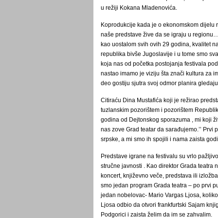
u režiji Kokana Mladenovića.
Koprodukcije kada je o ekonomskom dijelu reč
naše predstave žive da se igraju u regionu… 
kao uostalom svih ovih 29 godina, kvalitet n
republika bivše Jugoslavije i u tome smo s
koja nas od početka postojanja festivala pod
nastao imamo je viziju šta znači kultura za i
deo gostiju sjutra svoj odmor planira gledaj
Citiraću Dina Mustafića koji je režirao preds
tuzlanskim pozorištem i pozorištem Republike
godina od Dejtonskog sporazuma , mi koji živ
nas zove Grad teatar da sarađujemo.’’ Prvi p
srpske, a mi smo ih spojili i nama zaista godi
Predstave igrane na festivalu su vrlo pažljivo
stručne javnosti . Kao direktor Grada teatra
koncert, književno veče, predstava ili izlo
smo jedan program Grada teatra – po prvi put u
jedan nobelovac- Mario Vargas Ljosa, koliko 
Ljosa odbio da otvori frankfurtski Sajam knji
Podgorici i zaista želim da im se zahvalim.