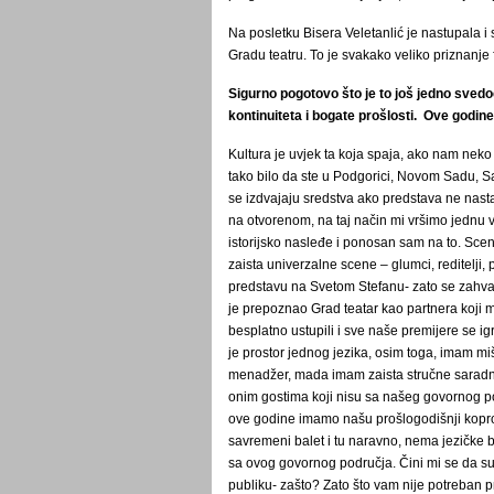
Na posletku Bisera Veletanlić je nastupala i 
Gradu teatru. To je svakako veliko priznanje f
Sigurno pogotovo što je to još jedno svedo
kontinuiteta i bogate prošlosti. Ove godine
Kultura je uvjek ta koja spaja, ako nam neko n
tako bilo da ste u Podgorici, Novom Sadu, S
se izdvajaju sredstva ako predstava ne nastav
na otvorenom, na taj način mi vršimo jednu v
istorijsko nasleđe i ponosan sam na to. Sce
zaista univerzalne scene – glumci, reditelji, 
predstavu na Svetom Stefanu- zato se zahval
je prepoznao Grad teatar kao partnera koji mo
besplatno ustupili i sve naše premijere se ig
je prostor jednog jezika, osim toga, imam mi
menadžer, mada imam zaista stručne saradn
onim gostima koji nisu sa našeg govornog po
ove godine imamo našu prošlogodišnji koproduk
savremeni balet i tu naravno, nema jezičke b
sa ovog govornog područja. Čini mi se da su
publiku- zašto? Zato što vam nije potreban p