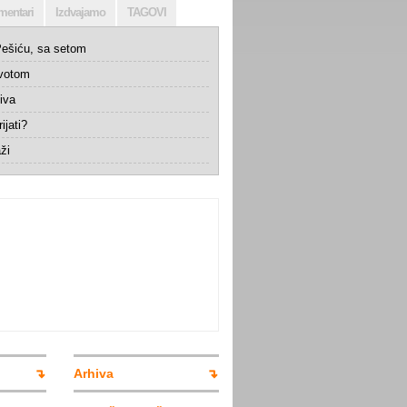
mentari
Izdvajamo
TAGOVI
ešiću, sa setom
ivotom
iva
ijati?
ži
Arhiva