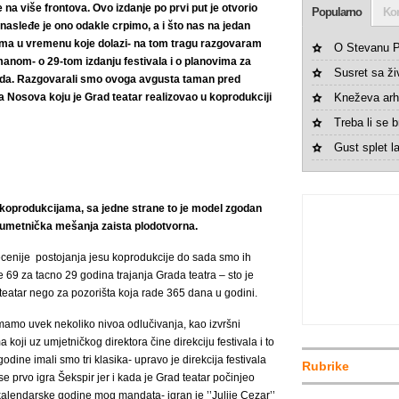
je na više frontova. Ovo izdanje po prvi put je otvorio
Popularno
Ko
nasleđe je ono odakle crpimo, a i što nas na jedan
edrima u vremenu koje dolazi- na tom tragu razgovaram
O Stevanu P
nom- o 29-tom izdanju festivala i o planovima za
Susret sa ž
ada. Razgovarali smo ovoga avgusta taman pred
ja Nosova koju je Grad teatar realizovao u koprodukciji
Kneževa arh
Treba li se br
Gust splet la
koprodukcijama, sa jedne strane to je model zgodan
 umetnička mešanja zaista plodotvorna.
decenije postojanja jesu koprodukcije do sada smo ih
e 69 za tacno 29 godina trajanja Grada teatra – sto je
eatar nego za pozorišta koja rade 365 dana u godini.
 imamo uvek nekoliko nivoa odlučivanja, kao izvršni
koji uz umjetničkog direktora čine direkciju festivala i to
godine imali smo tri klasika- upravo je direkcija festivala
Rubrike
se prvo igra Šekspir jer i kada je Grad teatar počinjeo
kalendarske godine mog mandata- igran je ’’Julije Cezar’’