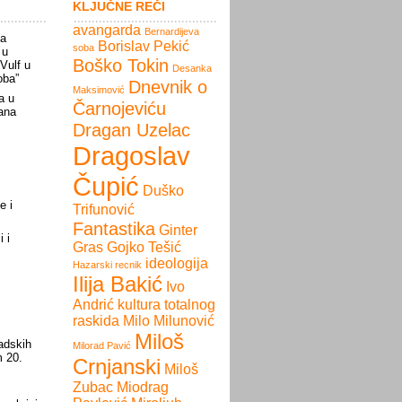
KLJUČNE REČI
avangarda
Bernardijeva
la
Borislav Pekić
soba
 u
Boško Tokin
 Vulf u
Desanka
oba”
Dnevnik o
Maksimović
a u
Čarnojeviću
ana
Dragan Uzelac
Dragoslav
Čupić
Duško
e i
Trifunović
Fantastika
Ginter
 i
Gras
Gojko Tešić
ideologija
Hazarski recnik
Ilija Bakić
Ivo
Andrić
kultura totalnog
raskida
Milo Milunović
Miloš
adskih
Milorad Pavić
m 20.
Crnjanski
Miloš
Zubac
Miodrag