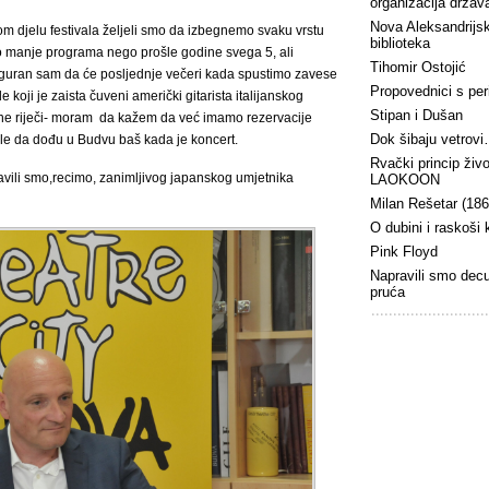
organizacija država
Nova Aleksandrijs
m djelu festivala željeli smo da izbegnemo svaku vrstu
biblioteka
 manje programa nego prošle godine svega 5, ali
Tihomir Ostojić
iguran sam da će posljednje večeri kada spustimo zavese
Propovednici s peri
 koji je zaista čuveni američki gitarista italijanskog
Stipan i Dušan
odne riječi- moram da kažem da već imamo rezervacije
Dok šibaju vetrov
ele da dođu u Budvu baš kada je koncert.
Rvački princip živ
stavili smo,recimo, zanimljivog japanskog umjetnika
LAOKOON
Milan Rešetar (18
O dubini i raskoši
Pink Floyd
Napravili smo dec
pruća