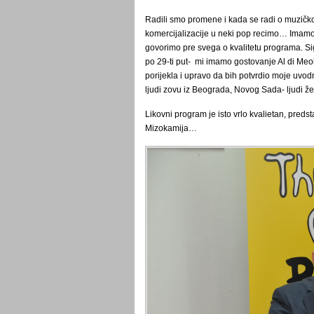
Radili smo promene i kada se radi o muzičko
komercijalizacije u neki pop recimo… Imamo
govorimo pre svega o kvalitetu programa. S
po 29-ti put- mi imamo gostovanje Al di Meole
porijekla i upravo da bih potvrdio moje uv
ljudi zovu iz Beograda, Novog Sada- ljudi ž
Likovni program je isto vrlo kvalietan, pred
Mizokamija…