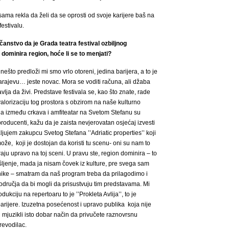
sama rekla da želi da se oprosti od svoje karijere baš na
estivalu.
čanstvo da je Grada teatra festival ozbiljnog
 dominira region, hoće li se to menjati?
ešto predloži mi smo vrlo otoreni, jedina barijera, a to je
arajevu… jeste novac. Mora se voditi računa, ali džaba
lja da živi. Predstave festivala se, kao što znate, rade
alorizaciju tog prostora s obzirom na naše kulturno
na između crkava i amfiteatar na Svetom Stefanu su
producenti, kažu da je zaista nevjerovatan osjećaj izvesti
jujem zakupcu Svetog Stefana ’’Adriatic properties’’
koji
že, koji je dostojan da koristi tu scenu- oni su nam to
raju upravo na toj sceni. U pravu ste, region dominira – to
šljenje, mada ja nisam čovek iz kulture, pre svega sam
ike – smatram da naš program treba da prilagodimo i
dručja da bi mogli da prisustvuju tim predstavama. Mi
ciju na repertoaru to je ’’Prokleta Avlija’’, to je
arijere. Izuzetna posećenost i upravo publika koja nije
 mjuzikli isto dobar način da privučete raznovrsnu
revodilac.