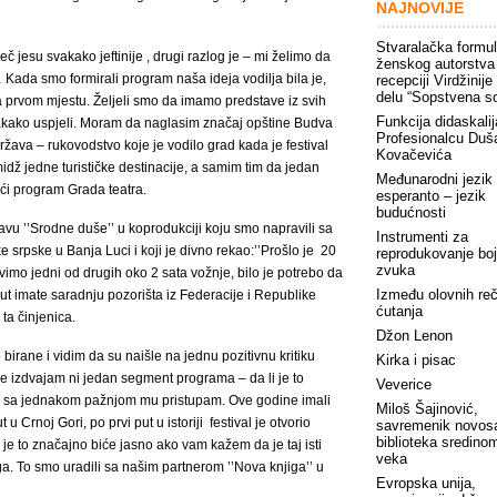
NAJNOVIJE
Stvaralačka formu
 jesu svakako jeftinije , drugi razlog je – mi želimo da
ženskog autorstva
Kada smo formirali program naša ideja vodilja bila je,
recepciji Virdžinije
delu “Sopstvena s
a prvom mjestu. Željeli smo da imamo predstave iz svih
Funkcija didaskalij
vakako uspjeli. Moram da naglasim značaj opštine Budva
Profesionalcu Duš
ržava – rukovodstvo koje je vodilo grad kada je festival
Kovačevića
midž jedne turističke destinacije, a samim tim da jedan
Međunarodni jezik
ući program Grada teatra.
esperanto – jezik
budućnosti
tavu ’’Srodne duše’’ u koprodukciji koju smo napravili sa
Instrumenti za
 srpske u Banja Luci i koji je divno rekao:’’Prošlo je 20
reprodukovanje boj
zvuka
imo jedni od drugih oko 2 sata vožnje, bilo je potrebo da
Između olovnih reči
ut imate saradnju pozorišta iz Federacije i Republike
ćutanja
 ta činjenica.
Džon Lenon
 birane i vidim da su naišle na jednu pozitivnu kritiku
Kirka i pisac
 ne izdvajam ni jedan segment programa – da li je to
Veverice
žba sa jednakom pažnjom mu pristupam. Ove godine imali
Miloš Šajinović,
 Crnoj Gori, po prvi put u istoriji festival je otvorio
savremenik novos
biblioteka sredino
je to značajno biće jasno ako vam kažem da je taj isti
veka
ga. To smo uradili sa našim partnerom ’’Nova knjiga’’ u
Evropska unija,