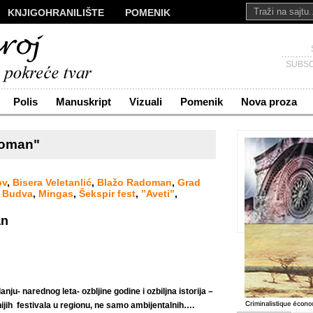
KNJIGOHRANILIŠTE
POMENIK
ALI
NOVA PROZA
SAKRALI
Č
KONTAKT
SUBSC
Polis
Manuskript
Vizuali
Pomenik
Nova proza
doman"
ov
,
Bisera Veletanlić
,
Blažo Radoman
,
Grad
r Budva
,
Mingas
,
Šekspir fest
,
’’Aveti’’
,
an
u- narednog leta- ozbljine godine i ozbiljna istorija –
ijih festivala u regionu, ne samo ambijentalnih….