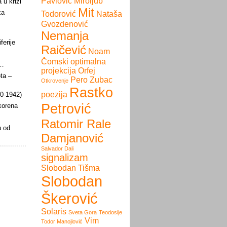
Pavlović
Miroljub
 u krizi
Mit
ka
Todorović
Nataša
Gvozdenović
Nemanja
ferije
Raičević
Noam
Čomski
optimalna
i…
projekcija
Orfej
ota –
Pero Zubac
Otkrovenje
Rastko
poezija
60-1942)
Petrović
 korena
Ratomir Rale
u od
Damjanović
Salvador Dali
signalizam
Slobodan Tišma
Slobodan
Škerović
Solaris
Sveta Gora
Teodosije
Vim
Todor Manojlović