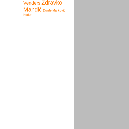
Zdravko
Venders
Mandić
Đorđe Marković
Koder