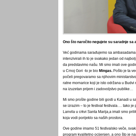
Ono što naročito negujete su saradnje 
Već godinama sarađujemo sa ambasadama , 
intenzivirali ih to je svakako jedan od najbo
da predstavimo našu. Mi smo imali ove god
u Crnoj Gori -to je bio
Mingas.
Pošto je ta ve
počeli pregovaramo sa njihovim ministarstv
ratne mornarice koji je isto održana u Budv
na izuzetan prijem i zadovoljstvo publike…
Mi smo prošle godine bili gosti u Kanadi u 
se izrazim – to je festival festivala…. tako 
Lanvila u crkvi Santa Marija,a imali smo pr
koja vodi porijeklo sa naših prostora.
Ove godine imamo 51 festivalsko veče, svak
program kvalitetno ocijenjen, a ono što je na