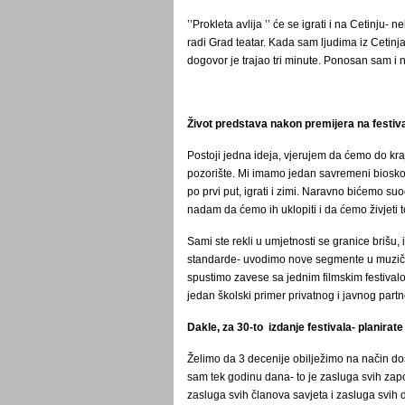
’’Prokleta avlija ’’ će se igrati i na Cetinju- 
radi Grad teatar. Kada sam ljudima iz Cetinj
dogovor je trajao tri minute. Ponosan sam i 
Život predstava nakon premijera na fest
Postoji jedna ideja, vjerujem da ćemo do k
pozorište. Mi imamo jedan savremeni bioskop
po prvi put, igrati i zimi. Naravno bićemo s
nadam da ćemo ih uklopiti i da ćemo živjeti 
Sami ste rekli u umjetnosti se granice brišu,
standarde- uvodimo nove segmente u muzič
spustimo zavese sa jednim filmskim festivalo
jedan školski primer privatnog i javnog partn
Dakle, za 30-to izdanje festivala- planirat
Želimo da 3 decenije obilježimo na način do
sam tek godinu dana- to je zasluga svih zapo
zasluga svih članova savjeta i zasluga svih