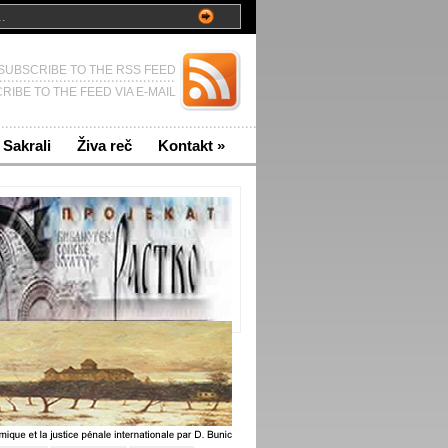
SUBSCRIBE TO THE RSS FEED
RIBE TO THE FEED VIA E-MAIL
Sakrali
Živa reč
Kontakt
»