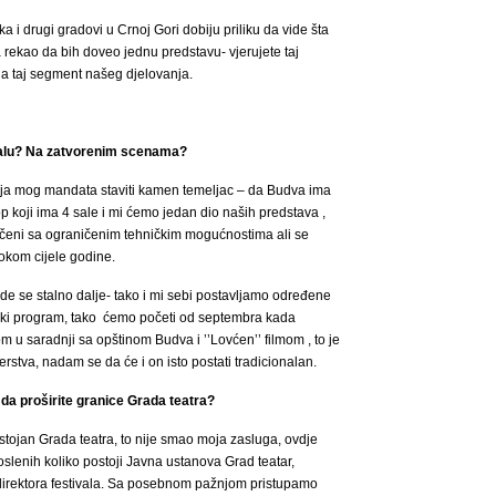
neka i drugi gradovi u Crnoj Gori dobiju priliku da vide šta
a rekao da bih doveo jednu predstavu- vjerujete taj
na taj segment našeg djelovanja.
ivalu? Na zatvorenim scenama?
raja mog mandata staviti kamen temeljac – da Budva ima
 koji ima 4 sale i mi ćemo jedan dio naših predstava ,
uočeni sa ograničenim tehničkim mogućnostima ali se
tokom cijele godine.
 ide se stalno dalje- tako i mi sebi postavljamo određene
ki program, tako ćemo početi od septembra kada
m u saradnji sa opštinom Budva i ’’Lovćen’’ filmom , to je
erstva, nadam se da će i on isto postati tradicionalan.
e da proširite granice Grada teatra?
stojan Grada teatra, to nije smao moja zasluga, ovdje
slenih koliko postoji Javna ustanova Grad teatar,
 direktora festivala. Sa posebnom pažnjom pristupamo