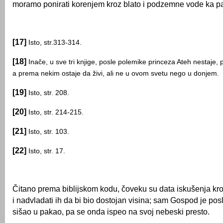
moramo ponirati korenjem kroz blato i podzemne vode ka p
[17]
Isto, str.313-314.
[18]
Inače, u sve tri knjige, posle polemike princeza Ateh nestaje
a prema nekim ostaje da živi, ali ne u ovom svetu nego u donjem.
[19]
Isto, str. 208.
[20]
Isto, str. 214-215.
[21]
Isto, str. 103.
[22]
Isto, str. 17.
Čitano prema biblijskom kodu, čoveku su data iskušenja kro
i nadvladati ih da bi bio dostojan visina; sam Gospod je pos
sišao u pakao, pa se onda ispeo na svoj nebeski presto.