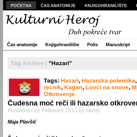
POČETNA
ČAS ANATOMIJE
KNJIGOHRANILIŠTE
MANUSKRIPT
POLIS
VIZUALI
NOVA PROZA
S
ARHIVA
O NAMA
ŽIVA REČ
KONTAKT
Čas anatomije
Knjigohranilište
Polis
Manuskript
Tag Archive |
"Hazari"
Tags:
Hazari
,
Hazarska polemika
recnik
,
Kagan
,
Lovci na snove
,
M
Otkrovenje
Čudesna moć reči ili hazarsko otkrove
Posted on 22 February 2013 by heroji
Maja Plavšić