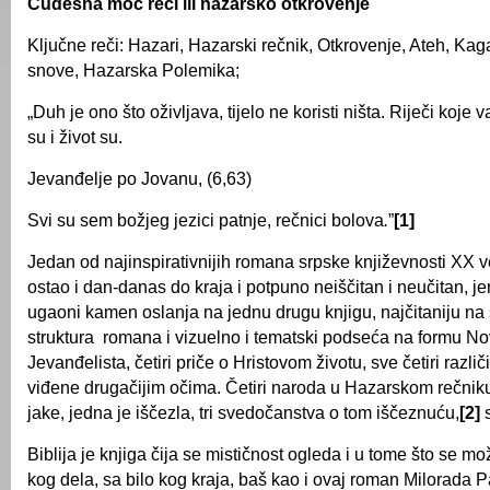
Čudesna moć reči ili hazarsko otkrovenje
Ključne reči: Hazari, Hazarski rečnik, Otkrovenje, Ateh, Kag
snove, Hazarska Polemika;
„Duh je ono što oživljava, tijelo ne koristi ništa. Riječi koje
su i život su.
Jevanđelje po Jovanu, (6,63)
Svi su sem božjeg jezici patnje, rečnici bolova
.
”
[1]
Jedan od najinspirativnijih romana srpske književnosti XX v
ostao i dan-danas do kraja i potpuno neiščitan i neučitan, je
ugaoni kamen oslanja na jednu drugu knjigu, najčitaniju na
struktura romana i vizuelno i tematski podseća na formu Nov
Jevanđelista, četiri priče o Hristovom životu, sve četiri različi
viđene drugačijim očima. Četiri naroda u Hazarskom rečniku, č
jake, jedna je iščezla, tri svedočanstva o tom iščeznuću,
[2]
s
Biblija je knjiga čija se mističnost ogleda i u tome što se mož
kog dela, sa bilo kog kraja, baš kao i ovaj roman Milorada Pa