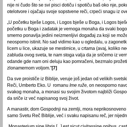
nije ni čudo što se svi pisci dotiču i spotiču baš oko nje, po
otelotvore i ojačaju svoje sopstvene reči, crpeći snagu iz ov
„U početku bješe Logos, i Logos bješe u Boga, i Logos bje
početku u Boga i zadatak je vernoga monaha da svaki bogov
smerno ponavlja jedini neizmenljivi događaj za koji se može 
neosporno istinit. No sad vidimo kao u ogledalu, u zagonetki,
licem u lice, ukazuje se mestimice, u crtama (avaj, koliko ne
zabluda ovog sveta, te nam stoga valja da je sričemo iz ver
odande gde nam oni deluju kao pomračeni, bezmalo prožet
zlonamernom voljom
.
”
[7]
Da sve proističe iz Biblije, veruje još jedan od velikih svets
Reči, Umberto Eko. U romanu
Ime ruže,
on neosporno navod
svakog monaha, a monasi su svojim životom najbliži Gospodu
da sriče iz već napisanog svoj život.
A manastir, dom Gospodnji na zemlji, mora neprikosnoveno 
samo Svetu Reč Biblije, već i svaku napisanu reč, jer nijed
„Monasterium sine libris [...] est sicut civitassine opibus, ca