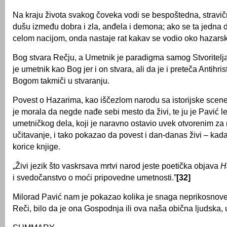
Na kraju života svakog čoveka vodi se bespoštedna, stravi
dušu između dobra i zla, anđela i demona; ako se ta jedna 
celom nacijom, onda nastaje rat kakav se vodio oko hazarsk
Bog stvara Rečju, a Umetnik je paradigma samog Stvoritelja
je umetnik kao Bog jer i on stvara, ali da je i preteča Antihris
Bogom takmiči u stvaranju.
Povest o Hazarima, kao iščezlom narodu sa istorijske scene, 
je morala da negde nađe sebi mesto da živi, te ju je Pavić l
umetničkog dela, koji je naravno ostavio uvek otvorenim za 
učitavanje, i tako pokazao da povest i dan-danas živi – kad
korice knjige.
„Živi jezik što vaskrsava mrtvi narod jeste poetička objava
H
i svedočanstvo o moći pripovedne umetnosti.”
[32]
Milorad Pavić nam je pokazao kolika je snaga neprikosnov
Reči, bilo da je ona Gospodnja ili ova naša obična ljudska,