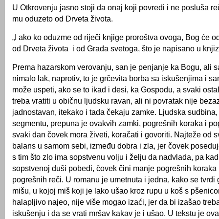
U Otkrovenju jasno stoji da onaj koji povredi i ne posluša r
mu oduzeto od Drveta života.
„I ako ko oduzme od riječi knjige proroštva ovoga, Bog će o
od Drveta života i od Grada svetoga, što je napisano u knjizi
Prema hazarskom verovanju, san je penjanje ka Bogu, ali 
nimalo lak, naprotiv, to je grčevita borba sa iskušenjima i 
može uspeti, ako se to ikad i desi, ka Gospodu, a svaki ostal
treba vratiti u običnu ljudsku ravan, ali ni povratak nije bezaz
jadnostavan, itekako i tada čekaju zamke. Ljudska sudbina
segmentu, prepuna je ovakvih zamki, pogrešnih koraka i pog
svaki dan čovek mora živeti, koračati i govoriti. Najteže od 
balans u samom sebi, između dobra i zla, jer čovek poseduje
s tim što zlo ima sopstvenu volju i želju da nadvlada, pa ka
sopstvenoj duši pobedi, čovek čini manje pogrešnih koraka 
pogrešnih reči. U romanu je umetnuta i jedna, kako se tvrdi 
mišu, u kojoj miš koji je lako ušao kroz rupu u koš s pšenic
halapljivo najeo, nije više mogao izaći, jer da bi izašao treba
iskušenju i da se vrati mršav kakav je i ušao. U tekstu je ov