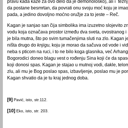
pravu kada kaže za ovo delo da je demonološko), ali i tež
da postane besmrtan, da povrati onu svoju moć koju je im
pada, a jedino dovoljno moćno oružje za to jeste – Reč.
Kagan je sanjao san čija simbolika ima izuzetno slojevito z
vodu koja označava prostor između dva sveta, ovostranog i
je bila mutna, što po svim tumačenjima sluti na zlo. Kagan je
ništa drugo do
knjigu,
koju je morao da sačuva od vode i vid
neba s pticom na ruci, i to ne bilo koga glasnika, već Arhang
Bogorodici doneo blagu vest o rođenju Sina koji će da spas
koji donosi spas. Kagan je stajao u mutnoj vodi, dakle, telom
zlu, ali mu je Bog poslao spas, izbavljenje, poslao mu je po
Kagan shvatio da je tu kraj jednog doba.
[9]
Pavić, isto, str.112.
[10]
Eko, isto, str. 203.