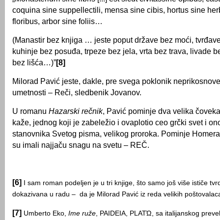
coquina sine suppellectili, mensa sine cibis, hortus sine her
floribus, arbor sine foliis…
(Manastir bez knjiga … jeste poput države bez moći, tvrđave
kuhinje bez posuđa, trpeze bez jela, vrta bez trava, livade b
bez lišća…)”
[8]
Milorad Pavić jeste, dakle, pre svega poklonik neprikosnov
umetnosti – Reči, sledbenik Jovanov.
U romanu
Hazarski rečnik
, Pavić pominje dva velika čoveka
kaže, jednog koji je zabeležio i ovaplotio ceo grčki svet i o
stanovnika Svetog pisma, velikog proroka. Pominje Homera i 
su imali najjaču snagu na svetu – REČ.
[6]
I sam roman podeljen
je
u tri knjige, što samo još više ističe tvr
dokazivana u radu – da je Milorad Pavić iz reda velikih poštovalac
[7]
Umberto Eko,
Ime ruže
, PAIDEIA, PLATΏ, sa italijanskog
preve