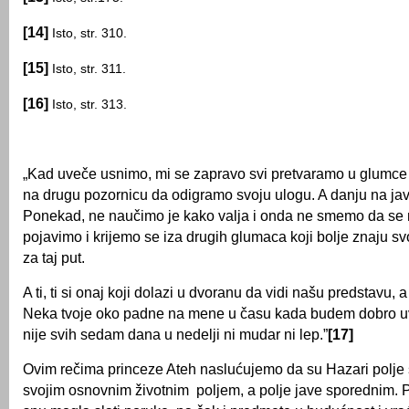
[14]
Isto, str. 310.
[15]
Isto, str. 311.
[16]
Isto, str. 313.
„Kad uveče usnimo, mi se zapravo svi pretvaramo u glumce
na drugu pozornicu da odigramo svoju ulogu. A danju na jav
Ponekad, ne naučimo je kako valja i onda ne smemo da se 
pojavimo i krijemo se iza drugih glumaca koji bolje znaju svo
za taj put.
A ti, ti si onaj koji dolazi u dvoranu da vidi našu predstavu, 
Neka tvoje oko padne na mene u času kada budem dobro uv
nije svih sedam dana u nedelji ni mudar ni lep.”
[17]
Ovim rečima princeze Ateh naslućujemo da su Hazari polje 
svojim osnovnim životnim poljem, a polje jave sporednim. P