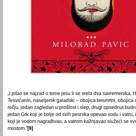
„I pitao se najzad o tome jesu li se srela dva savremenika, Ho
Tesvićanin, naseljenik galadski – obojica besmrtni, obojic
rečju, jedan zagledan u prošlost i slep, drugi opsednut budno
jedan Grk koji je bolje od svih pesnika opevao vodu i vatru, i
koji je vodom nagrađivao, a vatrom kažnjavao služeći se sv
mostom.”
[9]