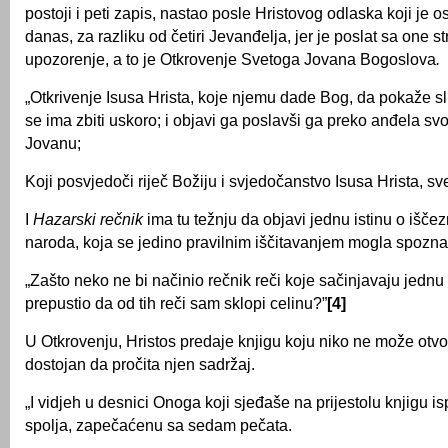
postoji i peti zapis, nastao posle Hristovog odlaska koji je o
danas, za razliku od četiri Jevanđelja, jer je poslat sa one s
upozorenje, a to je Otkrovenje Svetoga Jovana Bogoslova
.
„Otkrivenje Isusa Hrista, koje njemu dade Bog, da pokaže s
se ima zbiti uskoro; i objavi ga poslavši ga preko anđela s
Jovanu;
Koji posvjedoči riječ Božiju i svjedočanstvo Isusa Hrista, sve
I
Hazarski rečnik
ima tu težnju da objavi jednu istinu o išč
naroda, koja se jedino pravilnim iščitavanjem mogla spoznat
„Zašto neko ne bi načinio rečnik reči koje sačinjavaju jednu 
prepustio da od tih reči sam sklopi celinu?”
[4]
U Otkrovenju, Hristos predaje knjigu koju niko ne može otvorit
dostojan da pročita njen sadržaj.
„I vidjeh u desnici Onoga koji sjeđaše na prijestolu knjigu is
spolja, zapečaćenu sa sedam pečata.