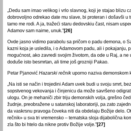
„Dedu sam imao velikog i vrlo slavnog, koji je stajao blizu c
dobrovoljno odrekao date mu slave, bi proteran i došavši u t
tamo me rodi. A ja, tražeći staru dedovskiu čast, nisam usp
Adamov sam naime, unuk.”
[26]
Ovde jasno vidimo parabolu sa pričom o padu demona, o Sa
kazni koja je usledila, i o Adamovom padu, ali i pokajanju, 
mogućnost, ako zavredi svojim životom, da ode u Raj, a ne u
doduše isto besmrtan, ali time još grozniji Pakao.
Petar Pjanović
Hazarski rečnik
uporno naziva demonskom k
„Na isti se način i trojedini Adam uvek budi u svoju smrt, be
sopstvenog vekovanja i činjenicu da može savršeno odigrat
ulogu. On je mehaniči zbir triju demonskih volja, grešno čedo
žudnje, preobražene u satanskoj laboratoriji, pa zato zaje
da vaskrsnu pravoga čoveka niti da obdelaju Božije delo. O
rečnik» u sva tri vremensko – tematska sloja dijabolična ko
zla što bi htelo da nikne protiv Božije volje.”
[27]