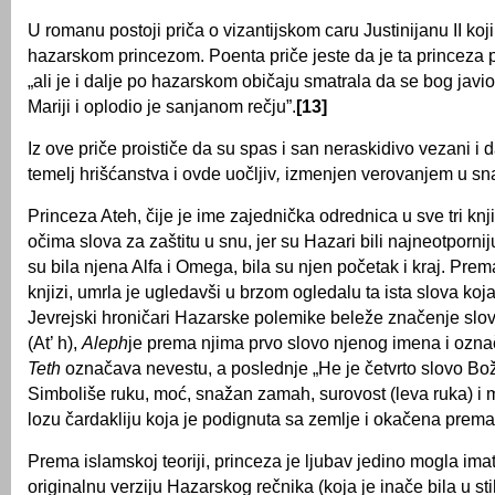
U romanu postoji priča o vizantijskom caru Justinijanu II koj
hazarskom princezom. Poenta priče jeste da je ta princeza p
„ali je i dalje po hazarskom običaju smatrala da se bog javio
Mariji i oplodio je sanjanom rečju”.
[13]
Iz ove priče proističe da su spas i san neraskidivo vezani i 
temelj hrišćanstva i ovde uočljiv
,
izmenjen verovanjem u sn
Princeza Ateh, čije je ime zajednička odrednica u sve tri knj
očima slova za zaštitu u snu, jer su Hazari bili najneotpornij
su bila njena Alfa i Omega, bila su njen početak i kraj. Pre
knjizi, umrla je ugledavši u brzom ogledalu ta ista slova koja
Jevrejski hroničari Hazarske polemike beleže značenje slo
(At’ h),
A
leph
je prema njima prvo slovo njenog imena i ozn
Teth
označava nevestu, a poslednje „He je četvrto slovo Bo
Simboliše ruku, moć, snažan zamah, surovost (leva ruka) i 
lozu čardakliju koja je podignuta sa zemlje i okačena prema
Prema islamskoj teoriji, princeza je ljubav jedino mogla imati
originalnu verziju Hazarskog rečnika (koja je inače bila u st