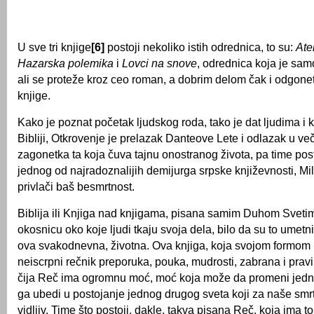
U sve tri knjige
[6]
postoji nekoliko istih odrednica, to su:
Ate
Hazarska polemika
i
Lovci na snove
, odrednica koja je sa
ali se proteže kroz ceo roman, a dobrim delom čak i odgone
knjige.
Kako je poznat početak ljudskog roda, tako je dat ljudima i kr
Bibliji, Otkrovenje je prelazak Danteove Lete i odlazak u večni
zagonetka ta koja čuva tajnu onostranog života, pa time pos
jednog od najradoznalijih demijurga srpske književnosti, Mi
privlači baš besmrtnost.
Biblija ili Knjiga nad knjigama, pisana samim Duhom Svetim
okosnicu oko koje ljudi tkaju svoja dela, bilo da su to umetnič
ova svakodnevna, životna. Ova knjiga, koja svojom formom
neiscrpni rečnik preporuka, pouka, mudrosti, zabrana i pravil
čija Reč ima ogromnu moć, moć koja može da promeni jedno
ga ubedi u postojanje jednog drugog sveta koji za naše smrt
vidljiv. Time što postoji, dakle, takva pisana Reč, koja ima t