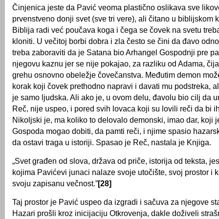
Činjenica jeste da Pavić veoma plastično oslikava sve likov
prvenstveno donji svet (sve tri vere), ali čitano u biblijskom 
Biblija radi već poučava koga i čega se čovek na svetu treba 
kloniti. U večitoj borbi dobra i zla često se čini da đavo odn
treba zaboraviti da je Satana bio Arhangel Gospodnji pre pa
njegovu kaznu jer se nije pokajao, za razliku od Adama, čija
grehu osnovno obeležje čovečanstva. Međutim demon može
korak koji čovek prethodno napravi i davati mu podstreka, a
je samo ljudska. Ali ako je, u ovom delu, đavolu bio cilj da uni
Reč, nije uspeo, i pored svih lovaca koji su lovili reči da bi ih
Nikoljski je, ma koliko to delovalo demonski, imao dar, koji
Gospoda mogao dobiti, da pamti reči, i njime spasio hazarsk
da ostavi traga u istoriji. Spasao je Reč, nastala je Knjiga.
„Svet građen od slova, država od priče, istorija od teksta, je
kojima Pavićevi junaci nalaze svoje utočište, svoj prostor i
svoju zapisanu večnost.”
[28]
Taj prostor je Pavić uspeo da izgradi i sačuva za njegove s
Hazari prošli kroz inicijaciju Otkrovenja, dakle doživeli stra