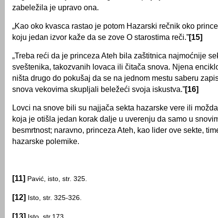
zabeležila je upravo ona.
„Kao oko kvasca rastao je potom Hazarski rečnik oko prince
koju jedan izvor kaže da se zove O starostima reči.”
[15]
„Treba reći da je princeza Ateh bila zaštitnica najmoćnije s
sveštenika, takozvanih lovaca ili čitača snova. Njena enciklo
ništa drugo do pokušaj da se na jednom mestu saberu zapisi
snova vekovima skupljali beležeći svoja iskustva.”
[16]
Lovci na snove bili su najjača sekta hazarske vere ili možda
koja je otišla jedan korak dalje u uverenju da samo u snovim
besmrtnost; naravno, princeza Ateh, kao lider ove sekte, time 
hazarske polemike.
[11]
Pavić, isto, str. 325.
[12]
Isto, str. 325-326.
[13]
Isto, str.173.