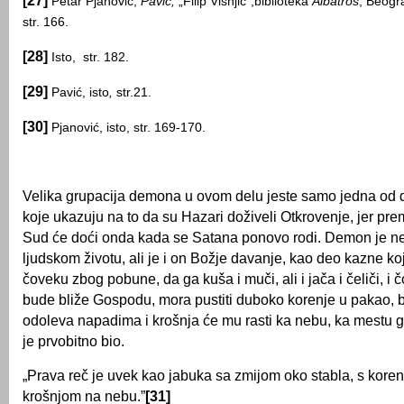
[27]
Petar Pjanović,
Pavić,
„Filip Višnjić”,biblioteka
Albatros
, Beogr
str. 166.
[28]
Isto, str. 182.
[29]
Pavić, isto
,
str.21.
[30]
Pjanović, isto, str. 169-170.
Velika grupacija demona u ovom delu jeste samo jedna od d
koje ukazuju na to da su Hazari doživeli Otkrovenje, jer prem
Sud će doći onda kada se Satana ponovo rodi. Demon je n
ljudskom životu, ali je i on Božje davanje, kao deo kazne k
čoveku zbog pobune, da ga kuša i muči, ali i jača i čeliči, i
bude bliže Gospodu, mora pustiti duboko korenje u pakao, bi
odoleva napadima i krošnja će mu rasti ka nebu, ka mestu g
je prvobitno bio.
„Prava reč je uvek kao jabuka sa zmijom oko stabla, s koren
krošnjom na nebu.”
[31]