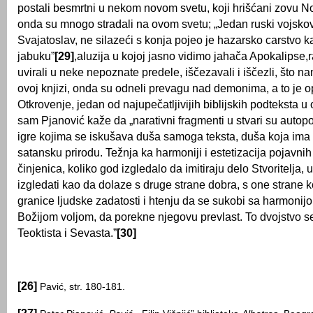
postali besmrtni u nekom novom svetu, koji hrišćani zovu No
onda su mnogo stradali na ovom svetu; „Jedan ruski vojsko
Svajatoslav, ne silazeći s konja pojeo je hazarsko carstvo k
jabuku”
[29]
,aluzija u kojoj jasno vidimo jahača Apokalipse,ra
uvirali u neke nepoznate predele, iščezavali i iščezli, što n
ovoj knjizi, onda su odneli prevagu nad demonima, a to je op
Otkrovenje, jedan od najupečatljivijih biblijskih podteksta 
sam Pjanović kaže da „narativni fragmenti u stvari su autop
igre kojima se iskušava duša samoga teksta, duša koja ima
satansku prirodu. Težnja ka harmoniji i estetizacija pojavnih
činjenica, koliko god izgledalo da imitiraju delo Stvoritelja,
izgledati kao da dolaze s druge strane dobra, s one strane k
granice ljudske zadatosti i htenju da se sukobi sa harmonij
Božijom voljom, da porekne njegovu prevlast. To dvojstvo se
Teoktista i Sevasta.”
[30]
[26]
Pavić, str. 180-181.