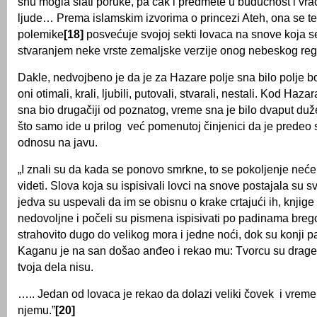
snu mogla slati poruke, pa čak i predmete u budućnost i vraća
ljude… Prema islamskim izvorima o princezi Ateh, ona se t
polemike
[18]
posvećuje svojoj sekti lovaca na snove koja s
stvaranjem neke vrste zemaljske verzije onog nebeskog regi
Dakle, nedvojbeno je da je za Hazare polje sna bilo polje 
oni otimali, krali, ljubili, putovali, stvarali, nestali. Kod Haza
sna bio drugačiji od poznatog, vreme sna je bilo dvaput duže
što samo ide u prilog već pomenutoj činjenici da je predeo 
odnosu na javu.
„I znali su da kada se ponovo smrkne, to se pokoljenje neće
videti. Slova koja su ispisivali lovci na snove postajala su s
jedva su uspevali da im se obisnu o krake crtajući ih, knjige
nedovoljne i počeli su pismena ispisivati po padinama brego
strahovito dugo do velikog mora i jedne noći, dok su konji p
Kaganu je na san došao anđeo i rekao mu: Tvorcu su drage 
tvoja dela nisu.
….. Jedan od lovaca je rekao da dolazi veliki čovek i vrem
njemu.”
[20]