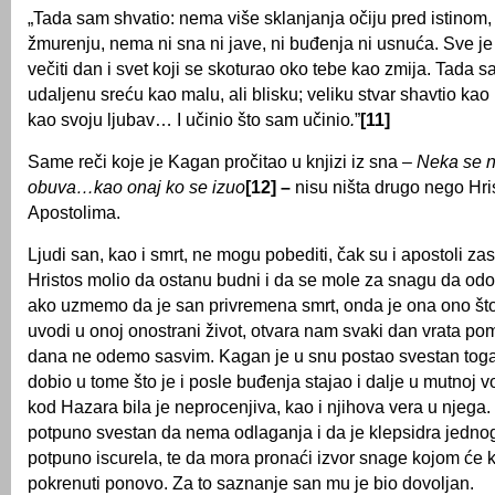
„Tada sam shvatio: nema više sklanjanja očiju pred istinom
žmurenju, nema ni sna ni jave, ni buđenja ni usnuća. Sve je 
večiti dan i svet koji se skoturao oko tebe kao zmija. Tada s
udaljenu sreću kao malu, ali blisku; veliku stvar shavtio kao
kao svoju ljubav… I učinio što sam učinio
.
”
[11]
Same reči koje je Kagan pročitao u knjizi iz sna –
Neka se n
obuva…kao onaj ko se izuo
[12] –
nisu ništa drugo nego Hr
Apostolima.
Ljudi san, kao i smrt, ne mogu pobediti, čak su i apostoli zas
Hristos molio da ostanu budni i da se mole za snagu da odo
ako uzmemo da je san privremena smrt, onda je ona ono št
uvodi u onoj onostrani život, otvara nam svaki dan vrata po
dana ne odemo sasvim. Kagan je u snu postao svestan toga,
dobio u tome što je i posle buđenja stajao i dalje u mutnoj 
kod Hazara bila je neprocenjiva, kao i njihova vera u njega.
potpuno svestan da nema odlaganja i da je klepsidra jedn
potpuno iscurela, te da mora pronaći izvor snage kojom će k
pokrenuti ponovo. Za to saznanje san mu je bio dovoljan.