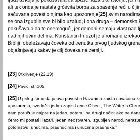
ali tek onda je nastala grčevita borba za spasenje reči u čij
sačuvana povest o njima kao upozorenje
[25]
svim narodima 
se ona izgubila sve bi bilo uzalud, i ona druga – demonska 
pokušavala da to onemogući, jer demoni nemaju vlast nad 
nad njihovim delima. Konstantin Filozof je u romanu izrekao
Bibliji, obeležavaju čoveka od trenutka prvog ljudskog greha
objašnjavaju kakav je cilj čoveka na zemlji.
[23]
Otkrivenje (22,19)
[24]
Pavić, str.105.
[25]
U prilog tome da je ova povest o Hazarima zaista shvaćena ka
upozorenju, svedoči i jedan zapis Lance Olsen , The Writer’s Chron
nam poručuje najpre na jedan, potom i na drugi način: ako ne dana
ćemo mi postati Hazari, jedan neostvaren, izgubljen narod, nerazu
potomstvu, unucima, praunucima i unucima praunuka.”