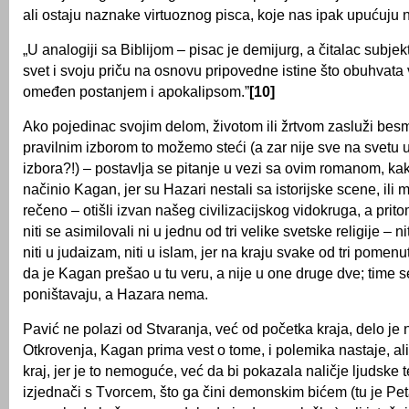
ali ostaju naznake virtuoznog pisca, koje nas ipak upućuju 
„U analogiji sa Biblijom – pisac je demijurg, a čitalac subjekt
svet i svoju priču na osnovu pripovedne istine što obuhvata
omeđen postanjem i apokalipsom.”
[10]
Ako pojedinac svojim delom, životom ili žrtvom zasluži besm
pravilnim izborom to možemo steći (a zar nije sve na svetu 
izbora?!) – postavlja se pitanje u vezi sa ovim romanom, kak
načinio Kagan, jer su Hazari nestali sa istorijske scene, ili
rečeno – otišli izvan našeg civilizacijskog vidokruga, a pritom
niti se asimilovali ni u jednu od tri velike svetske religije – ni
niti u judaizam, niti u islam, jer na kraju svake od tri pomen
da je Kagan prešao u tu veru, a nije u one druge dve; time s
poništavaju, a Hazara nema.
Pavić ne polazi od Stvaranja, već od početka kraja, delo je
Otkrovenja, Kagan prima vest o tome, i polemika nastaje, ali
kraj, jer je to nemoguće, već da bi pokazala naličje ljudske
izjednači s Tvorcem, što ga čini demonskim bićem (tu je Pet