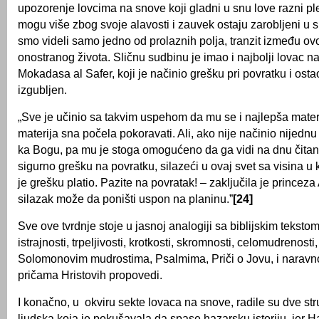
upozorenje lovcima na snove koji gladni u snu love razni pl
mogu više zbog svoje alavosti i zauvek ostaju zarobljeni u s
smo videli samo jedno od prolaznih polja, tranzit između ov
onostranog života. Sličnu sudbinu je imao i najbolji lovac n
Mokadasa al Safer, koji je načinio grešku pri povratku i ost
izgubljen.
„Sve je učinio sa takvim uspehom da mu se i najlepša materi
materija sna počela pokoravati. Ali, ako nije načinio nijedn
ka Bogu, pa mu je stoga omogućeno da ga vidi na dnu čitan
sigurno grešku na povratku, silazeći u ovaj svet sa visina u k
je grešku platio. Pazite na povratak! – zaključila je princez
silazak može da poništi uspon na planinu.”
[24]
Sve ove tvrdnje stoje u jasnoj analogiji sa biblijskim tekstom
istrajnosti, trpeljivosti, krotkosti, skromnosti, celomudrenost
Solomonovim mudrostima, Psalmima, Priči o Jovu, i naravno
pričama Hristovih propovedi.
I konačno, u okviru sekte lovaca na snove, radile su dve str
ljudska koja je pokušavala da spase hazarsku istoriju, jer Ha