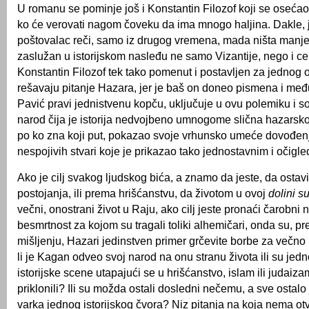
U romanu se pominje još i Konstantin Filozof koji se osećao
ko će verovati nagom čoveku da ima mnogo haljina. Dakle, j
poštovalac reči, samo iz drugog vremena, mada ništa manje
zaslužan u istorijskom nasleđu ne samo Vizantije, nego i ce
Konstantin Filozof tek tako pomenut i postavljen za jednog o
rešavaju pitanje Hazara, jer je baš on doneo pismena i međ
Pavić pravi jednistvenu kopču, uključuje u ovu polemiku i s
narod čija je istorija nedvojbeno umnogome slična hazarsko
po ko zna koji put, pokazao svoje vrhunsko umeće dovođen
nespojivih stvari koje je prikazao tako jednostavnim i očigl
Ako je cilj svakog ljudskog bića, a znamo da jeste, da ostavi
postojanja, ili prema hrišćanstvu, da životom u ovoj
dolini s
večni, onostrani život u Raju, ako cilj jeste pronaći čarobni 
besmrtnost za kojom su tragali toliki alhemičari, onda su,
mišljenju, Hazari jedinstven primer grčevite borbe za večno
li je Kagan odveo svoj narod na onu stranu života ili su jedno
istorijske scene utapajući se u hrišćanstvo, islam ili judai
priklonili? Ili su možda ostali dosledni nečemu, a sve ostalo 
varka jednog istorijskog čvora? Niz pitanja na koja nema o