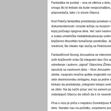
Fantastika ne postoji – ona se otkriva u del
onoga što bi trebalo da bude nespoznatljivo,
pripovedača, tako i iz vizure čitaoca.
Kod Pekića fantastika predstavlja poseban 
dokumentarnosti i izrazite težnje za iluzijom
kojoj počivaju njegova dela. Već sam naslo
a svaka umetnička metatekstualizacija uisti
književno-filozofsko tumačenje predloška. Je
vrednost, što nikako nije slučaj sa Pekićev
Fantastičnost Novog Jerusalima se intenzivi
onih književnih vrsta čiji integralni deo čin
određenje i autorov „signal“ čitaocima (Živk
opoziciji sa naslovom dela –
Novi Jerusalim
zbirke, naspram mračne gotike engleskih ro
sebi oksimoronsku sintagmu, koja sa jedne s
trebalo da predstavlja „integralni letopis s
se zbilo. Na taj način pisac već na samom p
ostavljajući čitaocu da odluči da li će nases
Prva u nizu je priča o majstoru Dumetrijusu 
delo. Narator nas na početku, svojstveno 