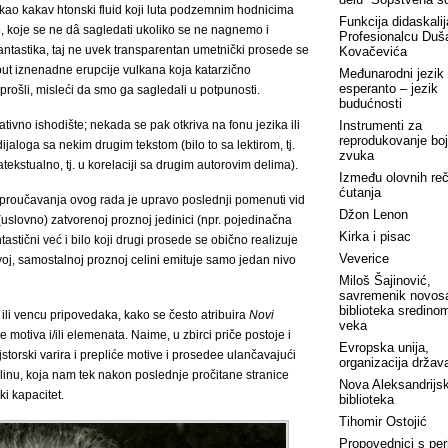
 kao kakav htonski fluid koji luta podzemnim hodnicima
Funkcija didaskalij
ke, koje se ne dâ sagledati ukoliko se ne nagnemo i
Profesionalcu Duš
ntastika, taj ne uvek transparentan umetnički prosede se
Kovačevića
put iznenadne erupcije vulkana koja katarzično
Međunarodni jezik
esperanto – jezik
prošli, misleći da smo ga sagledali u potpunosti.
budućnosti
ativno ishodište; nekada se pak otkriva na fonu jezika ili
Instrumenti za
reprodukovanje boj
jaloga sa nekim drugim tekstom (bilo to sa lektirom, tj.
zvuka
tekstualno, tj. u korelaciji sa drugim autorovim delima).
Između olovnih reči
ćutanja
roučavanja ovog rada je upravo poslednji pomenuti vid
Džon Lenon
 (uslovno) zatvorenoj proznoj jedinici (npr. pojedinačna
Kirka i pisac
tastični već i bilo koji drugi prosede se obično realizuje
Veverice
ovoj, samostalnoj proznoj celini emituje samo jedan nivo
Miloš Šajinović,
savremenik novos
biblioteka sredino
i ili vencu pripovedaka, kako se često atribuira
Novi
veka
 motiva i/ili elemenata. Naime, u zbirci priče postoje i
Evropska unija,
storski varira i prepliće motive i prosedee ulančavajući
organizacija država
linu, koja nam tek nakon poslednje pročitane stranice
Nova Aleksandrijs
ki kapacitet.
biblioteka
Tihomir Ostojić
Propovednici s peri