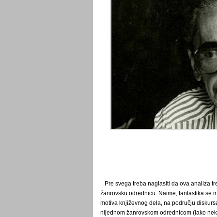
Pre svega treba naglasiti da ova analiza tre
žanrovsku odrednicu. Naime, fantastika se m
motiva književnog dela, na području diskursa 
nijednom žanrovskom odrednicom (iako neki