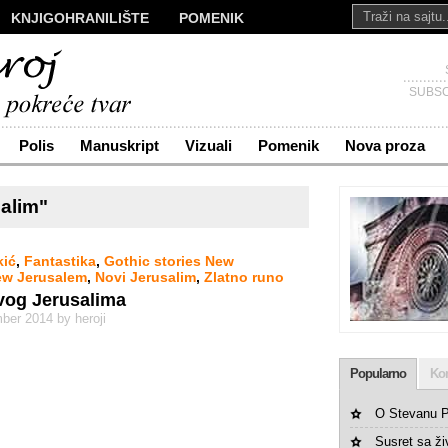
KNJIGOHRANILIŠTE
POMENIK
ALI
NOVA PROZA
SAKRALI
Č
KONTAKT
SUBSC
Polis
Manuskript
Vizuali
Pomenik
Nova proza
alim"
kić
,
Fantastika
,
Gothic stories New
w Jerusalem
,
Novi Jerusalim
,
Zlatno runo
vog Jerusalima
ber 2014 by heroji
Popularno
Ko
O Stevanu P
Susret sa ž