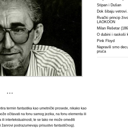
Stipan i Dušan
Dok šibaju vetrov
Rvački princip živ
LAOKOON
Milan Rešetar (18
O dubini i raskoši
Pink Floyd
Napravili smo dec
pruća
* * *
tira termin fantastika kao umetnički prosede, nikako kao
ože očitavati na fonu samog jezika, na fonu elementa ili
ili intertekstualnosti, te se tako ne može omeđiti
 žanrovi podrazumevaju prisustvo fantastičnog).