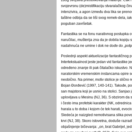
zbog svojstva preoblikovanja materije. Čak i 
svojevrsnu (de)mistifikaciju stvaralačkog či
intenzivira, a agon između dva lika se preno
taštine odbija da se liši svog remek-dela, i
poguban završetak.
Fantastika se na fonu narativnog postupka ot
naručilac, mušterija zna da je dobila kopiju 
nadahnuća ne umine i dok ne dođe do „potp
Poslednji aspekt aktuelizacije fantastičnog 
Intertekstualnost jeste jedan vid fantastike
određeno znanje ili pak čitalačko iskustvo. N
naratorskim vremenskim instancama opire se 
neobično. Na primer, motiv stolice je slično 
Bojan Đorđević (1997, 140-141). Takođe, posto
san majstora koji je usnio na stolici. Sanjao j
uplovljava u Mesinu (NJ, 36). S obzirom da 
i često ima profetski karakter (NK, odrednica
harala u to doba i kojom će tek harati, evoc
Sledeća je naizgled nemotivisana slika povo
krvi (NJ, 38). Skoro istovetna, doduše razra
objašnjenje bičevanja: „on, brat Gabrijel, j