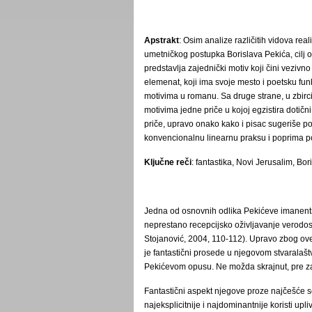
Apstrakt
: Osim analize različitih vidova rea
umetničkog postupka Borislava Pekića, cilj 
predstavlja zajednički motiv koji čini vezivn
elemenat, koji ima svoje mesto i poetsku fu
motivima u romanu. Sa druge strane, u zbirci 
motivima jedne priče u kojoj egzistira dotični
priče, upravo onako kako i pisac sugeriše p
konvencionalnu linearnu praksu i poprima po
Ključne reči
: fantastika, Novi Jerusalim, Bori
Jedna od osnovnih odlika Pekićeve imanentn
neprestano recepcijsko oživljavanje verodost
Stojanović, 2004, 110-112). Upravo zbog ove
je fantastični prosede u njegovom stvaralašt
Pekićevom opusu. Ne možda skrajnut, pre za
Fantastični aspekt njegove proze najčešće se
najeksplicitnije i najdominantnije koristi upl