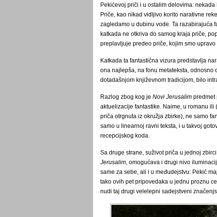
Pekićevoj priči i u ostalim delovima: nekada
Priče, kao nikad vidljivo korito narativne re
zagledamo u dubinu vode. Ta razabirajuća fa
katkada ne otkriva do samog kraja priče, po
preplavljuje predeo priče, kojim smo upravo 
Katkada ta fantastična vizura predstavlja nar
ona najlepša, na fonu metateksta, odnosno di
dotadašnjom književnom tradicijom, bilo intra
Razlog zbog kog je
Novi Jerusalim
predmet p
aktuelizacije fantastike. Naime, u romanu ili
priča otrgnuta iz okružja zbirke), ne samo fan
samo u linearnoj ravni teksta, i u takvoj got
recepcijskog koda.
Sa druge strane, suživot priča u jednoj zbirc
Jerusalim
, omogućava i drugi nivo iluminacije
same za sebe, ali i u međudejstvu: Pekić maj
tako ovih pet pripovedaka u jednu proznu ce
nudi taj drugi velelepni sadejstveni značenjs