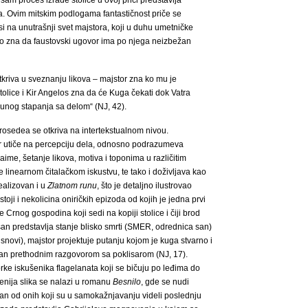
sam proces izrade stolice u ovoj priči predstavlja
na. Ovim mitskim podlogama fantastičnost priče se
si na unutrašnji svet majstora, koji u duhu umetničke
ako zna da faustovski ugovor ima po njega neizbežan
kriva u sveznanju likova – majstor zna ko mu je
stolice i Kir Angelos zna da će Kuga čekati dok Vatra
unog stapanja sa delom“ (NJ, 42).
prosedea se otkriva na intertekstualnom nivou.
 jer utiče na percepciju dela, odnosno podrazumeva
aime, šetanje likova, motiva i toponima u različitim
linearnom čitalačkom iskustvu, te tako i doživljava kao
realizovan i u
Zlatnom runu
, što je detaljno ilustrovao
ji i nekolicina oniričkih epizoda od kojih je jedna prvi
e Crnog gospodina koji sedi na kopiji stolice i čiji brod
san predstavlja stanje blisko smrti (SMER, odrednica san)
 snovi), majstor projektuje putanju kojom je kuga stvarno i
iran prethodnim razgovorom sa poklisarom (NJ, 17).
rke iskušenika flagelanata koji se bičuju po leđima do
đenija slika se nalazi u romanu
Besnilo
, gde se nudi
edan od onih koji su u samokažnjavanju videli poslednju