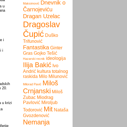
Dnevnik o
Maksimović
a u
Čarnojeviću
ana
Dragan Uzelac
Dragoslav
Čupić
Duško
e i
Trifunović
Fantastika
Ginter
 i
Gras
Gojko Tešić
ideologija
Hazarski recnik
Ilija Bakić
Ivo
Andrić
kultura totalnog
raskida
Milo Milunović
Miloš
adskih
Milorad Pavić
m 20.
Crnjanski
Miloš
Zubac
Miodrag
Pavlović
Miroljub
 u krizi
Mit
ka
Todorović
Nataša
Gvozdenović
Nemanja
ferije