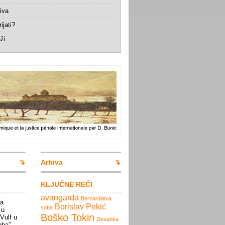
iva
ijati?
ži
Arhiva
KLJUČNE REČI
avangarda
Bernardijeva
la
Borislav Pekić
soba
 u
Boško Tokin
 Vulf u
Desanka
oba”