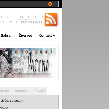
SUBSCRIBE TO THE RSS FEED
RIBE TO THE FEED VIA E-MAIL
Sakrali
Živa reč
Kontakt
»
mentari
Izdvajamo
TAGOVI
ešiću, sa setom
ivotom