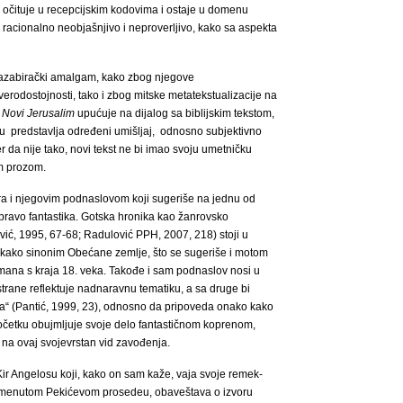
u, očituje u recepcijskim kodovima i ostaje u domenu
 racionalno neobjašnjivo i neproverljivo, kako sa aspekta
razabirački amalgam, kako zbog njegove
 verodostojnosti, tako i zbog mitske metatekstualizacije na
v
Novi Jerusalim
upućuje na dijalog sa biblijskim tekstom,
nu predstavlja određeni umišljaj, odnosno subjektivno
r da nije tako, novi tekst ne bi imao svoju umetničku
om prozom.
ra i njegovim podnaslovom koji sugeriše na jednu od
i upravo fantastika. Gotska hronika kao žanrovsko
ović, 1995, 67-68; Radulović PPH, 2007, 218) stoji u
kako sinonim Obećane zemlje, što se sugeriše i motom
mana s kraja 18. veka. Takođe i sam podnaslov nosi u
trane reflektuje nadnaravnu tematiku, a sa druge bi
veta“ (Pantić, 1999, 23), odnosno da pripoveda onako kako
očetku obujmljuje svoje delo fantastičnom koprenom,
ti na ovaj svojevrstan vid zavođenja.
Kir Angelosu koji, kako on sam kaže, vaja svoje remek-
pomenutom Pekićevom prosedeu, obaveštava o izvoru