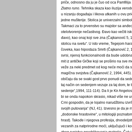
priče, odnosno da ju je čuo od oca Pamfilija
Zlatno runo
. Tehnika skaza kao iluzija verodo
u nizanju događaja i likova utkanih u ovu pri
jedne mušterije. Stolica je univerzalni simb
Takmaci za to prvenstvo su majstor sa anđe
otelotvorenje nečastivog. Đavo kao večiti isk
đavo), kao onaj koji sve zna (Čajkanović 5, 
stolicu na svetu“. U isto vreme, Tegejom ha
čoveka, kao hipostaza Smrti (Čajkanović 2, 1
svrsi, njenoj funkcionalnosti da bude udobna
mit iz antičke Grčke koji se proširio na sve
veže za neki predmet od kog neće moći da se 
magična svojstva (Čajkanović 2, 1994, 445).
običaju da se svaki gost prvo ponudi da sed
taj način on sedenjem vezuje za taj dom, te
sedenje“,1994, 111-114). Da li je Kir Angelos
bi se onda napokon skrasio, nikad više ne ust
Crni gospodin, da je lojalno narudžbinu izvr
svojih putovanja“ (NJ, 41). Izvesno je da je 
„dodonske hrastovine“, u mitologiji poznato
hrast). Takođe i njegova profesija, drvodelj
vezanih za natprirodne moći, uključujući i 