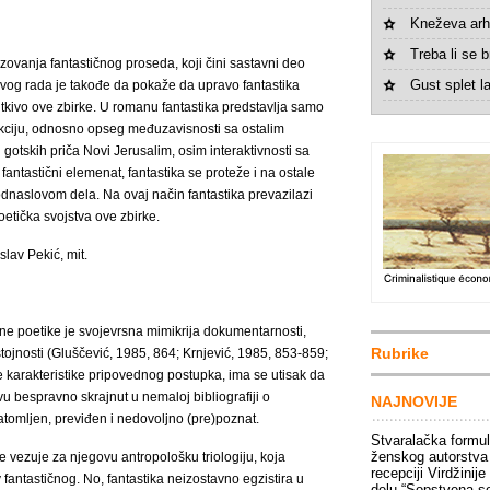
Kneževa arh
Treba li se br
lizovanja fantastičnog proseda, koji čini sastavni deo
Gust splet la
ovog rada je takođe da pokaže da upravo fantastika
o tkivo ove zbirke. U romanu fantastika predstavlja samo
nkciju, odnosno opseg međuzavisnosti sa ostalim
gotskih priča Novi Jerusalim, osim interaktivnosti sa
 fantastični elemenat, fantastika se proteže i na ostale
odnaslovom dela. Na ovaj način fantastika prevazilazi
etička svojstva ove zbirke.
slav Pekić, mit.
e poetike je svojevrsna mimikrija dokumentarnosti,
Rubrike
ojnosti (Gluščević, 1985, 864; Krnjević, 1985, 853-859;
 karakteristike pripovednog postupka, ima se utisak da
vu bespravno skrajnut u nemaloj bibliografiji o
NAJNOVIJE
tomljen, previđen i nedovoljno (pre)poznat.
Stvaralačka formu
ženskog autorstva
 vezuje za njegovu antropološku triologiju, koja
recepciji Virdžinije
iv fantastičnog. No, fantastika neizostavno egzistira u
delu “Sopstvena s