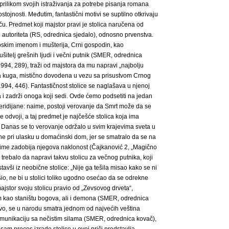
 prilikom svojih istraživanja za potrebe pisanja romana
stojnosti. Međutim, fantastični motivi se suptilno otkrivaju
ču. Predmet koji majstor pravi je stolica naručena od
ol autoriteta (RS, odrednica sjedalo), odnosno prvenstva.
oskim imenom i mušterija, Crni gospodin, kao
ušitelj grešnih ljudi i večni putnik (SMER, odrednica
1994, 289), traži od majstora da mu napravi „najbolju
ra kuga, mistično dovodena u vezu sa prisustvom Crnog
994, 446). Fantastičnost stolice se naglašava u njenoj
 i zadrži onoga koji sedi. Ovde ćemo podsetiti na jedan
 meridijane: naime, postoji verovanje da Smrt može da se
odvoji, a taj predmet je najčešće stolica koja ima
 Danas se to verovanje održalo u svim krajevima sveta u
ne pri ulasku u domaćinski dom, jer se smatralo da se na
 time zadobija njegova naklonost (Čajkanović 2, „Magično
 trebalo da napravi takvu stolicu za večnog putnika, koji
avši iz neobične stolice: „Nije ga tešila misao kako se ni
šio, ne bi u stolici toliko ugodno osećao da se odrekne
majstor svoju stolicu pravio od „Zevsovog drveta“,
m kao staništu bogova, ali i demona (SMER, odrednica
stvo, se u narodu smatra jednom od najvećih veština
komunikaciju sa nečistim silama (SMER, odrednica kovač),