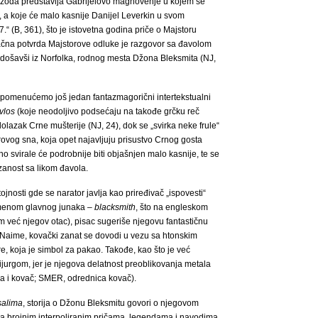
pizoda predstavlja Gabrijelovo magnovenje u kojem se
, a koje će malo kasnije Danijel Leverkin u svom
“ (B, 361), što je istovetna godina priče o Majstoru
načna potvrda Majstorove odluke je razgovor sa đavolom
, došavši iz Norfolka, rodnog mesta Džona Bleksmita (NJ,
apomenućemo još jedan fantazmagorični intertekstualni
vlos
(koje neodoljivo podsećaju na takođe grčku reč
dolazak Crne mušterije (NJ, 24), dok se „svirka neke frule“
ovog sna, koja opet najavljuju prisustvo Crnog gosta
no svirale će podrobnije biti objašnjen malo kasnije, te se
anost sa likom đavola.
jnosti gde se narator javlja kao priređivač „ispovesti“
imenom glavnog junaka –
blacksmith
, što na engleskom
m već njegov otac), pisac sugeriše njegovu fantastičnu
 Naime, kovački zanat se dovodi u vezu sa htonskim
 koja je simbol za pakao. Takođe, kao što je već
ijurgom, jer je njegova delatnost preoblikovanja metala
na i kovač; SMER, odrednica kovač).
salima
, storija o Džonu Bleksmitu govori o njegovom
a brojnim interpoliranim pričama, legendama i navodima