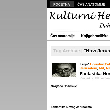
POČETNA
ČAS ANATOMIJE
MANUSKRIPT
POLIS
VIZU
ARHIVA
O NAMA
ŽIVA RE
Čas anatomije
Knjigohranilište
Tag Archive |
"Novi Jerus
Tags:
Borislav Pe
Jerusalem
,
Mit
,
Ne
Fantastika No
Posted on 09 Septem
Dragana Bošković
Fantastika Novog Jerusalima