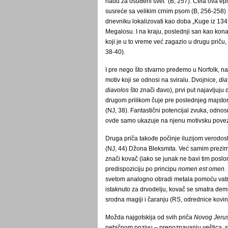
nadu za osuđeni svet“ (B, 257). Cela ova e
susreće sa velikim crnim psom (B, 256-258) 
dnevniku lokalizovati kao doba „Kuge iz 1347.
Megalosu. I na kraju, poslednji san kao ko
koji je u to vreme već zagazio u drugu priču
38-40).
I pre nego što stvarno pređemo u Norfolk, n
motiv koji se odnosi na sviralu. Dvojnice,
dia
diavolos
što znači đavo), prvi put najavljuju 
drugom prilikom čuje pre poslednjeg majstor
(NJ, 38). Fantastični potencijal zvuka, odnos
ovde samo ukazuje na njenu motivsku povez
Druga priča takođe počinje iluzijom verodosto
(NJ, 44) Džona Bleksmita. Već samim prez
znači kovač (iako se junak ne bavi tim poslo
predispoziciju po principu
nomen est omen
.
svetom analogno obradi metala pomoću vatre,
istaknuto za drvodelju, kovač se smatra dem
srodna magiji i čaranju (RS, odrednice kovi
Možda najgotskija od svih priča
Novog Jeru
nebičnom pozivu – prepoznavanju veštica, s