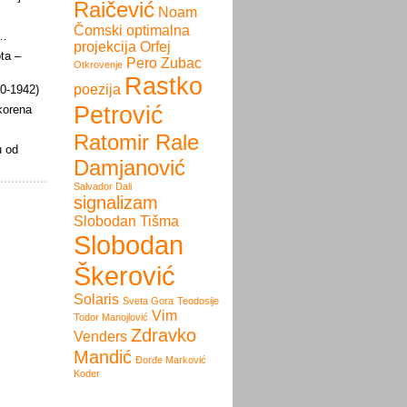
Raičević
Noam
Čomski
optimalna
i…
projekcija
Orfej
ota –
Pero Zubac
Otkrovenje
Rastko
poezija
60-1942)
Petrović
 korena
Ratomir Rale
u od
Damjanović
Salvador Dali
signalizam
Slobodan Tišma
Slobodan
Škerović
Solaris
Sveta Gora
Teodosije
Vim
Todor Manojlović
Zdravko
Venders
Mandić
Đorđe Marković
Koder