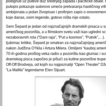
podignuti uz puteve duž srednjeg zapada i pacifičke obale.
putopis pokazuje autorovo umeće pretvaranja haotičnog vrtlog
ambijenata u jedan živopisan i profinjen zapis o onovremen
koje danas, osim legende, gotovo ništa nije ostalo.
Sem Šepard je jedan od najznačajnijih dramskih pisaca u sa
američkog pozorišta, a u filmskom svetu važi kao ugledni sce
nezaboravnih rola (“Dani raja”, “Put u kosmos”, “Putnik”,…). 
ljubimac kritike, Šepard je smatran za najznačajnijeg amer
nakon Judžina O’Nila i Artura Milera. Omiljeni “kauboj američ
70-ih godina prošlog veka radio u pozorištu kao glumac i sce
dramskog pisca započeo je pišući za kultne pozorišne trupe 
Off-Off Brodveja, od kojih su najpoznatiji “Open Theater” Dž
“La MaMa” legendarne Elen Stjuart.