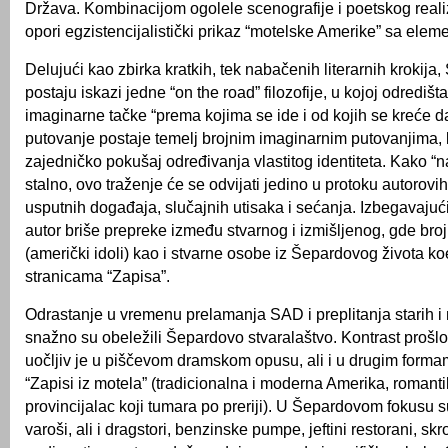
Država. Kombinacijom ogolele scenografije i poetskog reali
opori egzistencijalistički prikaz “motelske Amerike” sa ele
Delujući kao zbirka kratkih, tek nabačenih literarnih krokija
postaju iskazi jedne “on the road” filozofije, u kojoj odredišt
imaginarne tačke “prema kojima se ide i od kojih se kreće d
putovanje postaje temelj brojnim imaginarnim putovanjima, 
zajedničko pokušaj određivanja vlastitog identiteta. Kako “na
stalno, ovo traženje će se odvijati jedino u protoku autorovi
usputnih događaja, slučajnih utisaka i sećanja. Izbegavajuć
autor briše prepreke između stvarnog i izmišljenog, gde brojn
(američki idoli) kao i stvarne osobe iz Šepardovog života ko
stranicama “Zapisa”.
Odrastanje u vremenu prelamanja SAD i preplitanja starih i 
snažno su obeležili Šepardovo stvaralaštvo. Kontrast prošlos
uočljiv je u piščevom dramskom opusu, ali i u drugim form
“Zapisi iz motela” (tradicionalna i moderna Amerika, romantik
provincijalac koji tumara po preriji). U Šepardovom fokusu s
varoši, ali i dragstori, benzinske pumpe, jeftini restorani, sk