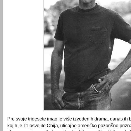
Pre svoje tridesete imao je više izvedenih drama, danas ih b
kojih je 11 osvojilo Obija, uticajno američko pozorišno priz