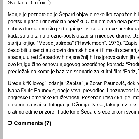
Svetlana Dimčović).
Manje je poznato da je Šepard objavio nekoliko zapaženih
poetskih priča i dnevničkih beleški. Čitanjem ovih dela post
njihova forma ono što je drugačije, jer su autorove preokupa
kada su u pitanju prozno-poetski zapisi i njegove drame. U
stariju knjigu “Mesec jastreba” (“Hawk moon”, 1973), “Zapisi
često bili u senci autorovih dramskih dela i filmskih scenari
spadaju u red Šepardovih najsnažnijih i najprovokativnijih t
ove knjige čine osnovu njegovog pozorišnog komada “Predr
predložak na kome je baziran scenario za kultni film “Pariz,
Urednik “Kliovog” izdanja “Zapisa” je Zoran Paunović, dok r
Ivana Đurić Paunović, oboje vrsni prevodioci i poznavaoci
engleske i američke književnosti. Poseban utisak knjige im
dokumentarističke fotografije Džonija Darka, tako je uz tekst č
prati pojedine prizore i ljude koje Šepard sreće tokom svoji
Comments (7)