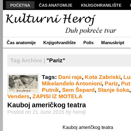
POČETNA
ČAS ANATOMIJE
KNJIGOHRANILIŠTE
MANUSKRIPT
POLIS
VIZUALI
NOVA PROZA
S
ARHIVA
O NAMA
ŽIVA REČ
KONTAKT
Čas anatomije
Knjigohranilište
Polis
Manuskript
Tag Archive |
"Pariz"
Tags:
Dani raja
,
Kota Zabriski
,
Lu
Mikelanđelo Antonioni
,
Pariz
,
Put
Putnik
,
Sem Šepard
,
Stanje šoka
Venders
,
ZAPISI IZ MOTELA
Kauboj američkog teatra
Posted on 21 June 2015 by heroji
Kauboj američkog teatra