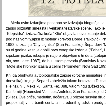
Među ovim izdanjima posebno se izdvajaju biografije i au
zapisi poznatih sineasta i velikana teatarske scene. Tako je u
“Klepsidra”, izdavačka kuća “Klio” objavila novo izdanje d
pod nazivom “Zapisi iz motela” (prevod Đorđe Trajković). Prv
1982. u izdanju “City Lightsa” (San Francisko), Šepardovi “M
su tri godine kasnije dobili prvo evropsko izdanje (“Faber”,
srpskom jeziku, rukopis je najpre objavljen u tri dela (Letop
okt, nov. i dec. 1987), da bi u istom prevodu (Branislav Kova
“Motelske hronike” izašla u celini (“Prometej”, Novi Sad 199
Knjiga obuhvata autobiografske zapise (prozne minijature, 
dnevnika), koje je Šepard zabeležio tokom boravka u Teksa
Plejnz), Nju Meksiku (Santa Fe), Juti, Vajomingu (Džekson, 
Kaliforniji (Houmsted Veli, Los Anđeles, San Francisko) i d
(Sijetl). Ove priče, međutim, dočaravaju prizore sasvim drug
prepoznatljivih urbanih centara ili uređenih gradskih predg