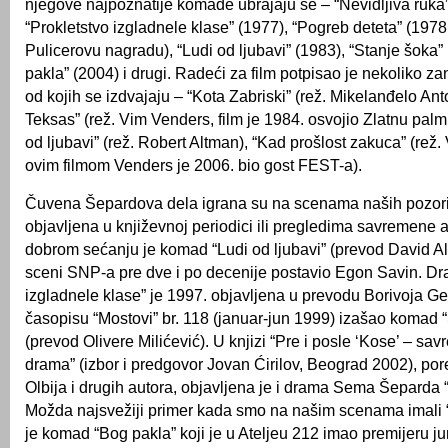
njegove najpoznatije komade ubrajaju se – “Nevidljiva ruka”
“Prokletstvo izgladnele klase” (1977), “Pogreb deteta” (1978,
Pulicerovu nagradu), “Ludi od ljubavi” (1983), “Stanje šoka”
pakla” (2004) i drugi. Radeći za film potpisao je nekoliko zan
od kojih se izdvajaju – “Kota Zabriski” (rež. Mikelanđelo Anto
Teksas” (rež. Vim Venders, film je 1984. osvojio Zlatnu palm
od ljubavi” (rež. Robert Altman), “Kad prošlost zakuca” (rež
ovim filmom Venders je 2006. bio gost FEST-a).
Čuvena Šepardova dela igrana su na scenama naših pozoriš
objavljena u književnoj periodici ili pregledima savremene
dobrom sećanju je komad “Ludi od ljubavi” (prevod David Alb
sceni SNP-a pre dve i po decenije postavio Egon Savin. Dr
izgladnele klase” je 1997. objavljena u prevodu Borivoja Ger
časopisu “Mostovi” br. 118 (januar-jun 1999) izašao komad 
(prevod Olivere Milićević). U knjizi “Pre i posle ‘Kose’ – s
drama” (izbor i predgovor Jovan Ćirilov, Beograd 2002), por
Olbija i drugih autora, objavljena je i drama Sema Šeparda “
Možda najsvežiji primer kada smo na našim scenama imali 
je komad “Bog pakla” koji je u Ateljeu 212 imao premijeru ju