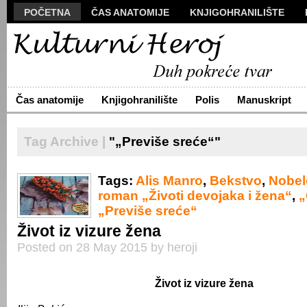
POČETNA
ČAS ANATOMIJE
KNJIGOHRANILIŠTE
MANUSKRIPT
POLIS
VIZUALI
NOVA PROZA
S
ARHIVA
O NAMA
ŽIVA REČ
KONTAKT
Čas anatomije
Knjigohranilište
Polis
Manuskript
Tag Archive |
"„Previše sreće“"
Tags:
Alis Manro
,
Bekstvo
,
Nobel
roman „Životi devojaka i žena“
,
„
„Previše sreće“
Život iz vizure žena
Posted on 28 May 2015 by heroji
Život iz vizure žena