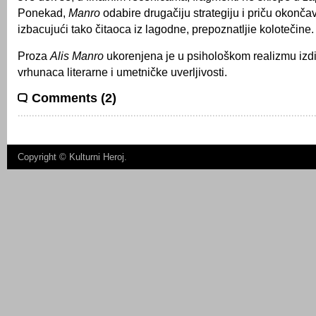
Ponekad,
Manro
odabire drugačiju strategiju i priču okonč
izbacujući tako čitaoca iz lagodne, prepoznatljie kolotečine.
Proza
Alis Manro
ukorenjena je u psihološkom realizmu iz
vrhunaca literarne i umetničke uverljivosti.
Comments (2)
Copyright ©
Kulturni Heroj
.