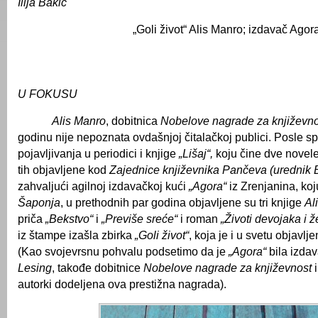
Ilija Bakić
„Goli život“ Alis Manro; izdavač Agor
U FOKUSU
Alis Manro
, dobitnica
Nobelove nagrade za književno
godinu nije nepoznata ovdašnjoj čitalačkoj publici. Posle s
pojavljivanja u periodici i knjige
„Lišaj“,
koju čine dve novel
tih objavljene kod
Zajednice književnika Pančeva (urednik
zahvaljući agilnoj izdavačkoj kući
„Agora“
iz Zrenjanina, ko
Šaponja
, u prethodnih par godina objavljene su tri knjige
Al
priča
„Bekstvo“
i
„Previše sreće“
i roman
„Životi devojaka i ž
iz štampe izašla zbirka
„Goli život“
, koja je i u svetu objavl
(Kao svojevrsnu pohvalu podsetimo da je
„Agora“
bila izda
Lesing
, takođe dobitnice
Nobelove nagrade za književnost
i
autorki dodeljena ova prestižna nagrada).