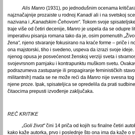
Alis Manro
(1931), po jednodušnim ocenama kritičar
najznačajnije prozaiste u rodnoj
Kanadi
ali i na svetskoj sce
nazivana i
„Kanadskim Čehovom“.
Tokom svoje spisateljske 
traje više od četiri decenije,
Manro
je uspela da se odupre li
imperativu pisanja romana tako da je, osim pomenutih
„Živo
žena“,
njeno stvaranje fokusirano na kraće forme – priče i n
ona majstorski, tiho i svedeno, uspeva da izrazi svoje ideje
njenog opusa je posvećenost ženskoj verziji sveta i stvarnos
svojevrsnom parnjaku i kontrapunktu muškom svetu. Ovakav
podrazumeva zastupanje ili propagiranje feminističkih stavov
militantnih) mada se ne može reći da
Manro
nije svesna tog
njene proze. Ipak, spisateljica se opredelila da prati sudbin
čitaocima prepusti izvođenje zaključaka.
REČ KRITIKE
„Goli život“
čini 14 priča od kojih su finalne četiri autob
kako kaže autorka, prvo i poslednje što ona ima da kaže o s