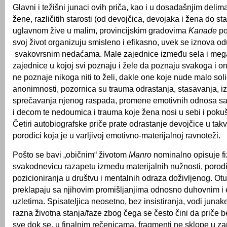
Glavni i težišni junaci ovih priča, kao i u dosadašnjim deli
žene, različitih starosti (od devojčica, devojaka i žena do sta
uglavnom žive u malim, provincijskim gradovima
Kanade
po
svoj život organizuju smisleno i efikasno, uvek se iznova od
svakovrsnim nedaćama. Male zajednice između sela i meg
zajednice u kojoj svi poznaju i žele da poznaju svakoga i on
ne poznaje nikoga niti to želi, dakle one koje nude malo soli
anonimnosti, pozornica su trauma odrastanja, stasavanja, i
sprečavanja njenog raspada, promene emotivnih odnosa s
i decom te nedoumica i trauma koje žena nosi u sebi i poku
Četiri autobiografske priče prate odrastanje devojčice u takvo
porodici koja je u varljivoj emotivno-materijalnoj ravnoteži.
Pošto se bavi „običnim“ životom
Manro
nominalno opisuje fi
svakodnevicu razapetu između materijalnih nužnosti, porodič
pozicioniranja u društvu i mentalnih odraza doživljenog. Otuda
preklapaju sa njihovim promišljanjima odnosno duhovnim i
uzletima. Spisateljica neosetno, bez insistiranja, vodi junake
razna životna stanja/faze zbog čega se često čini da priče be
sve dok se, u finalnim rečenicama, fragmenti ne sklope u za