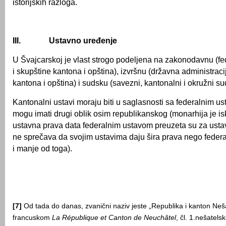
istorijskih razloga.
III.
Ustavno uređenje
U Švajcarskoj je vlast strogo podeljena na zakonodavnu (fe
i skupštine kantona i opština), izvršnu (državna administraci
kantona i opština) i sudsku (savezni, kantonalni i okružni su
Kantonalni ustavi moraju biti u saglasnosti sa federalnim u
mogu imati drugi oblik osim republikanskog (monarhija je is
ustavna prava data federalnim ustavom preuzeta su za ustav
ne sprečava da svojim ustavima daju šira prava nego federa
i manje od toga).
[7]
Od tada do danas, zvanični naziv jeste „Republika i kanton Neša
francuskom
La République et Canton de Neuchâtel
, čl. 1.nešatels