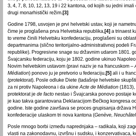
3, 4, 7, 8, 10, 12, 13, 19 i 22 kantona, od kojih su jedni imal
drugi monarhistički režim.
[3]
Godine 1798, usvojen je prvi helvetski ustav, koji je namet
čime je proglašena prva Helvetska republika,
[4]
a trinaest k
to vreme činili Helvetsku konfederaciju, proglašeni su oblast
departmanima (slično teritorijalno-administrativnoj podeli 
republike). Progresivne snage su državnim udarom 1801. g
Švajcarsku federaciju, koju je 1802. godine ukinuo Napole
Novim helvetskim ustavom (pravi naziv je na francuskom –
Médiation
) ponovo ju je pretvorio u federaciju,
[5]
ali i u fran
(protektorat). Posle odluke Diete (tadašnje helvetske skupšt
za ni protiv Napoleona i da ukine
Acte de Médiation
(1813), 
protektorat je
de facto
nestao i Švajcarska ponovo postaje ko
je kao takva garantovana Deklaracijom Bečkog kongresa od
godine. Iste godine završava se proces grupisanja država 
konfederacije ulaskom tri nova kantona (
Genève, Neuchâtel 
Posle mnogo borbi između naprednjaka – radikala, koji zag
vlasti na zakonodavnu, izvršnu i sudsku, i konzervativaca, k