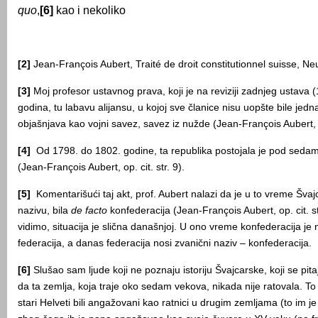
quo
,
[6]
kao i nekoliko
[2]
Jean-François Aubert, Traité de droit constitutionnel suisse, Neu
[3]
Moj profesor ustavnog prava, koji je na reviziji zadnjeg ustava (
godina, tu labavu alijansu, u kojoj sve članice nisu uopšte bile jed
objašnjava kao vojni savez, savez iz nužde (Jean-François Aubert, op
[4]
Od 1798. do 1802. godine, ta republika postojala je pod sedam 
(Jean-François Aubert, op. cit. str. 9).
[5]
Komentarišući taj akt, prof. Aubert nalazi da je u to vreme Šva
nazivu, bila
de facto
konfederacija (Jean-François Aubert, op. cit. st
vidimo, situacija je slična današnjoj. U ono vreme konfederacija je 
federacija, a danas federacija nosi zvanični naziv – konfederacija.
[6]
Slušao sam ljude koji ne poznaju istoriju Švajcarske, koji se pi
da ta zemlja, koja traje oko sedam vekova, nikada nije ratovala. To
stari Helveti bili angažovani kao ratnici u drugim zemljama (to im je