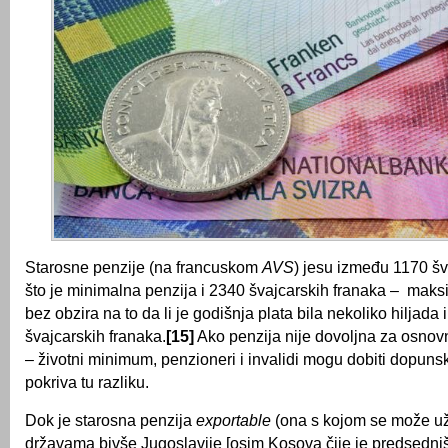
Starosne penzije (na francuskom
AVS
) jesu između 1170 šv
što je minimalna penzija i 2340 švajcarskih franaka – maks
bez obzira na to da li je godišnja plata bila nekoliko hiljada 
švajcarskih franaka.
[15]
Ako penzija nije dovoljna za osnov
– životni minimum, penzioneri i invalidi mogu dobiti dopuns
pokriva tu razliku.
Dok je starosna penzija
exportable
(ona s kojom se može už
državama bivše Jugoslavije [osim Kosova čije je predsedni