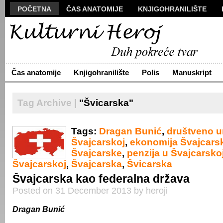
POČETNA
ČAS ANATOMIJE
KNJIGOHRANILIŠTE
MANUSKRIPT
POLIS
VIZUALI
NOVA PROZA
S
ARHIVA
O NAMA
ŽIVA REČ
KONTAKT
Čas anatomije
Knjigohranilište
Polis
Manuskript
Tag Archive |
"Švicarska"
Tags:
Dragan Bunić
,
društveno u
Švajcarskoj
,
ekonomija Švajcars
Švajcarske
,
penzija u Švajcarsko
Švajcarskoj
,
Švajcarska
,
Švicarska
Švajcarska kao federalna država
Posted on 31 December 2013 by heroji
Dragan Bunić