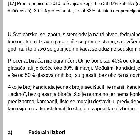
[17]
Prema popisu iz 2010, u Švajcarskoj je bilo 38.82% katolika (r
hrišćanskih), 30.9% protestanata, te 24.33% ateista i neopredeljeni
U Švajcarskoj se izborni sistem odvija na tri nivoa: federal
komunalnom. Pravo glasa stiče se punoletstvom, s navrše
godina, i to pravo se gubi jedino kada se oduzme sudskom
Procenat birača nije ograničen. On je ponekad 40% od uku
glasača, ali je češće oko 30% ili manji. Međutim, kandidat j
više od 50% glasova onih koji su glasali, bez obzira na odzi
Ako je broj kandidata jednak broju sedišta ili je manji, kandi
„tacitno”, bez glasanja birača, što je normalno jer nema konk
predizbornoj kampanji, liste se moraju dostaviti u predviđen
komisija mora konstatovati to stanje u zapisniku o izborima.
a)
Federalni izbori