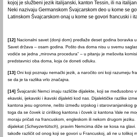
kojoj je službeni jezik italijanski, kanton Tessin, ili na italij
Neki nazivaju Germanskom Švajcarskom deo u kome se gov
Latinskom Švajcarskom onaj u kome se govori francuski i ital
[12]
Nacionalni savet (donji dom) predlaže deset godina boravka u 
Savet država – osam godina. Pošto dva doma nisu u svemu saglas
vodiće se jedna „mirovna procedura” – u pitanju je mešovita komisi
predstavnici oba doma, koja će doneti odluku.
[13]
Oni koji poznaju nemački jezik, a naročito oni koji razumeju fra
se da je ta razlika vrlo značajna.
[14]
Švajcarski Nemci imaju različite dijalekte, koji se međusobno v
ekavski, ijekavski i ikavski dijalekti kod nas. Dijalektičke razlike iz
kantona jesu ogromne, nešto između srpskog i starovranjanskog g
toga da se čovek iz ciriškog kantona i čovek iz kantona Vale ne m
moraju pričati na francuskom, engleskom ili nekom drugom jeziku. 
dijalekat (
Schwyzertütsch
), pravim Nemcima diže se kosa na glavi. 
takođe različit od onog koji se govori u Francuskoj, ali ne u tolikoj 