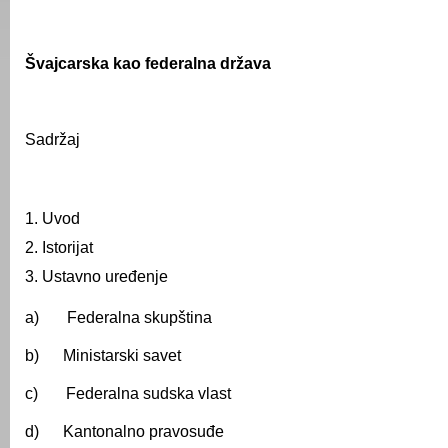
Švajcarska kao federalna država
Sadržaj
Uvod
Istorijat
Ustavno uređenje
a) Federalna skupština
b) Ministarski savet
c) Federalna sudska vlast
d) Kantonalno pravosuđe