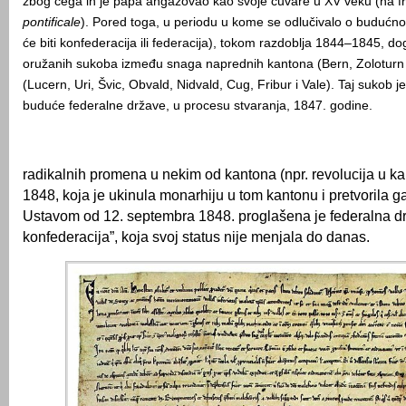
zbog čega ih je papa angažovao kao svoje čuvare u XV veku (na 
pontificale
). Pored toga, u periodu u kome se odlučivalo o budućnos
će biti konfederacija ili federacija), tokom razdoblja 1844–1845, do
oružanih sukoba između snaga naprednih kantona (Bern, Zoloturn 
(Lucern, Uri, Švic, Obvald, Nidvald, Cug, Fribur i Vale). Taj sukob je
buduće federalne države, u procesu stvaranja, 1847. godine.
radikalnih promena u nekim od kantona (npr. revolucija u k
1848, koja je ukinula monarhiju u tom kantonu i pretvorila g
Ustavom od 12. septembra 1848. proglašena je federalna d
konfederacija”, koja svoj status nije menjala do danas.