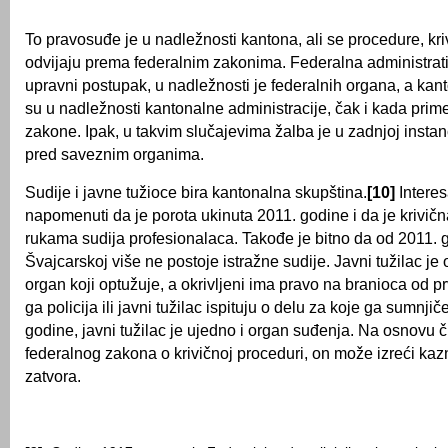
To pravosuđe je u nadležnosti kantona, ali se procedure, kri
odvijaju prema federalnim zakonima. Federalna administrat
upravni postupak, u nadležnosti je federalnih organa, a ka
su u nadležnosti kantonalne administracije, čak i kada prim
zakone. Ipak, u takvim slučajevima žalba je u zadnjoj insta
pred saveznim organima.
Sudije i javne tužioce bira kantonalna skupština.
[10]
Interes
napomenuti da je porota ukinuta 2011. godine i da je krivič
rukama sudija profesionalaca. Takođe je bitno da od 2011. 
Švajcarskoj više ne postoje istražne sudije. Javni tužilac je 
organ koji optužuje, a okrivljeni ima pravo na branioca od p
ga policija ili javni tužilac ispituju o delu za koje ga sumnji
godine, javni tužilac je ujedno i organ suđenja. Na osnovu 
federalnog zakona o krivičnoj proceduri, on može izreći ka
zatvora.