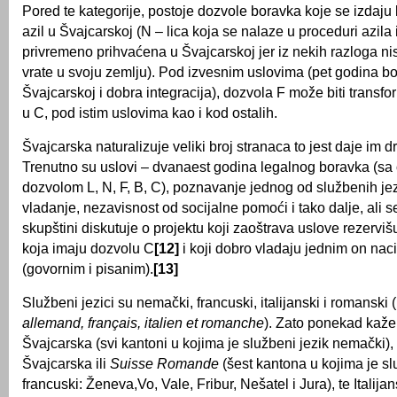
Pored te kategorije, postoje dozvole boravka koje se izdaju 
azil u Švajcarskoj (N – lica koja se nalaze u proceduri azila i
privremeno prihvaćena u Švajcarskoj jer iz nekih razloga n
vrate u svoju zemlju). Pod izvesnim uslovima (pet godina b
Švajcarskoj i dobra integracija), dozvola F može biti transf
u C, pod istim uslovima kao i kod ostalih.
Švajcarska naturalizuje veliki broj stranaca to jest daje im d
Trenutno su uslovi – dvanaest godina legalnog boravka (s
dozvolom L, N, F, B, C), poznavanje jednog od službenih je
vladanje, nezavisnost od socijalne pomoći i tako dalje, ali s
skupštini diskutuje o projektu koji zaoštrava uslove rezerviš
koja imaju dozvolu C
[12]
i koji dobro vladaju jednim on nac
(govornim i pisanim).
[13]
Službeni jezici su nemački, francuski, italijanski i romanski
allemand, français, italien et romanche
). Zato ponekad ka
Švajcarska (svi kantoni u kojima je službeni jezik nemački)
Švajcarska ili
Suisse Romande
(šest kantona u kojima je sl
francuski: Ženeva,Vo, Vale, Fribur, Nešatel i Jura), te Italij