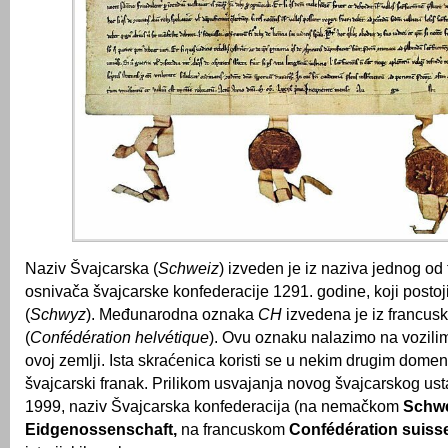
Naziv Švajcarska (
Schweiz
) izveden je iz naziva jednog od 
osnivača švajcarske konfederacije 1291. godine, koji postoj
(
Schwyz
). Međunarodna oznaka
CH
izvedena je iz francus
(
Confédération helvétique
). Ovu oznaku nalazimo na vozili
ovoj zemlji. Ista skraćenica koristi se u nekim drugim domen
švajcarski franak. Prilikom usvajanja novog švajcarskog ust
1999, naziv Švajcarska konfederacija (na nemačkom
Schwe
Eidgenossenschaft,
na francuskom
Confédération suiss