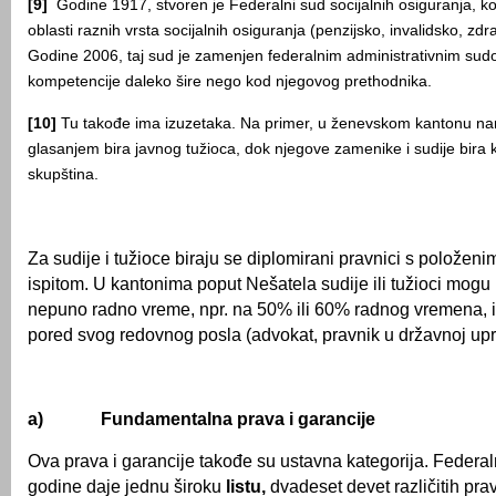
[9]
Godine 1917, stvoren je Federalni sud socijalnih osiguranja, ko
oblasti raznih vrsta socijalnih osiguranja (penzijsko, invalidsko, zdr
Godine 2006, taj sud je zamenjen federalnim administrativnim sudo
kompetencije daleko šire nego kod njegovog prethodnika.
[10]
Tu takođe ima izuzetaka. Na primer, u ženevskom kantonu na
glasanjem bira javnog tužioca, dok njegove zamenike i sudije bira
skupština.
Za sudije i tužioce biraju se diplomirani pravnici s polože
ispitom. U kantonima poput Nešatela sudije ili tužioci mogu b
nepuno radno vreme, npr. na 50% ili 60% radnog vremena, il
pored svog redovnog posla (advokat, pravnik u državnoj uprav
a)
Fundamentalna prava i garancije
Ova prava i garancije takođe su ustavna kategorija. Federal
godine daje jednu široku
listu,
dvadeset devet različitih prav