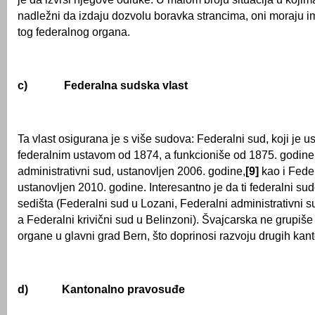
nadležni da izdaju dozvolu boravka strancima, oni moraju i
tog federalnog organa.
c)
Federalna sudska vlast
Ta vlast osigurana je s više sudova: Federalni sud, koji je u
federalnim ustavom od 1874, a funkcioniše od 1875. godine
administrativni sud, ustanovljen 2006. godine,
[9]
kao i Feder
ustanovljen 2010. godine. Interesantno je da ti federalni sudo
sedišta (Federalni sud u Lozani, Federalni administrativni 
a Federalni krivični sud u Belinzoni). Švajcarska ne grupiše
organe u glavni grad Bern, što doprinosi razvoju drugih kant
d)
Kantonalno pravosuđe