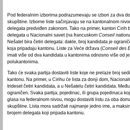
Pod federalnim izborima podrazumevaju se izbori za dva d
skupštine. Izborne liste sačinjavaju se na kantonalnom nivou
delegata predviđen zakonom. Tako na primer, kanton Cirih bir
delegata u Nacionalni savet (na francuskom
Conseil nation
Nešatel bira četiri delegata: dakle, broj kandidata je ograni
koja pripadaju kantonu. Liste za Veće država (
Conseil des E
imati više od dva kandidata u kantonima odnosno više od j
polukantonima.
Tako će svaka partija dostaviti liste koje ne prelaze broj sed
kantonu. Na primer, u Cirihu će lista za donji dom, Nacionaln
trideset četiri kandidata, a u Nešatelu četiri kandidata. Međuti
ograničen. Svaka partija, pojedinac, ili grupa pojedinaca ko
glasa na federalnom nivou, mogu dostaviti listu za oba dom
skupštine. Lista mora sadržati najmanje jedno ime, a maks
brojem delegata koji pripada kantonu.