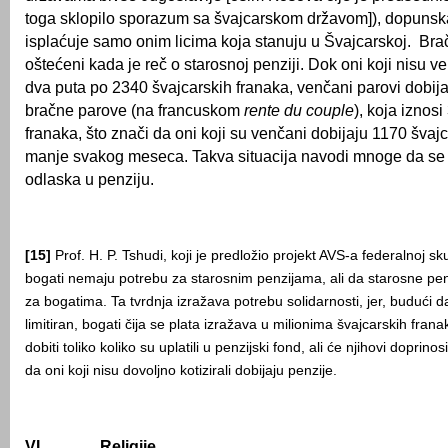
toga sklopilo sporazum sa švajcarskom državom]), dopunsk
isplaćuje samo onim licima koja stanuju u Švajcarskoj. Brač
oštećeni kada je reč o starosnoj penziji. Dok oni koji nisu v
dva puta po 2340 švajcarskih franaka, venčani parovi dobija
bračne parove (na francuskom
rente du couple
), koja iznos
franaka, što znači da oni koji su venčani dobijaju 1170 švaj
manje svakog meseca. Takva situacija navodi mnoge da se
odlaska u penziju.
[15]
Prof. H. P. Tshudi, koji je predložio projekt AVS-a federalnoj sk
bogati nemaju potrebu za starosnim penzijama, ali da starosne pen
za bogatima. Ta tvrdnja izražava potrebu solidarnosti, jer, budući d
limitiran, bogati čija se plata izražava u milionima švajcarskih fra
dobiti toliko koliko su uplatili u penzijski fond, ali će njihovi doprino
da oni koji nisu dovoljno kotizirali dobijaju penzije.
VI.
Religije