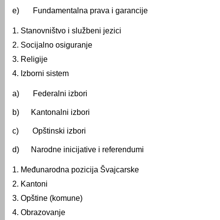
e) Fundamentalna prava i garancije
Stanovništvo i službeni jezici
Socijalno osiguranje
Religije
Izborni sistem
a) Federalni izbori
b) Kantonalni izbori
c) Opštinski izbori
d) Narodne inicijative i referendumi
Međunarodna pozicija Švajcarske
Kantoni
Opštine (komune)
Obrazovanje