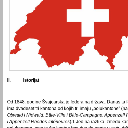
II.
Istorijat
Od 1848. godine Švajcarska je federalna država. Danas ta 
ima dvadeset tri kantona od kojih tri imaju „polukantone” (n
Obwald i Nidwald
,
Bâle-Ville i Bâle-Campagne, Appenzell 
i Appenzell Rhodes-Intérieures
).1 Jedina razlika između kan