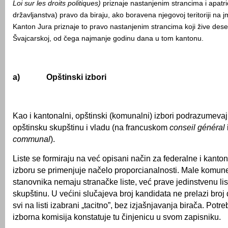
Loi sur les droits politiques)
priznaje nastanjenim strancima i apatri
državljanstva) pravo da biraju, ako boravena njegovoj teritoriji na 
Kanton Jura priznaje to pravo nastanjenim strancima koji žive dese
Švajcarskoj, od čega najmanje godinu dana u tom kantonu.
a)
Opštinski izbori
Kao i kantonalni, opštinski (komunalni) izbori podrazumevaj
opštinsku skupštinu i vladu (na francuskom
conseil général
communal
).
Liste se formiraju na već opisani način za federalne i kanton
izboru se primenjuje načelo proporcianalnosti. Male komun
stanovnika nemaju stranačke liste, već prave jedinstvenu li
skupštinu. U većini slučajeva broj kandidata ne prelazi broj
svi na listi izabrani „tacitno”, bez izjašnjavanja birača. Pot
izborna komisija konstatuje tu činjenicu u svom zapisniku.