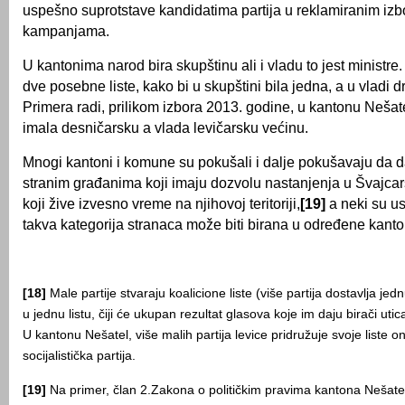
uspešno suprotstave kandidatima partija u reklamiranim iz
kampanjama.
U kantonima narod bira skupštinu ali i vladu to jest ministr
dve posebne liste, kako bi u skupštini bila jedna, a u vladi 
Primera radi, prilikom izbora 2013. godine, u kantonu Nešate
imala desničarsku a vlada levičarsku većinu.
Mnogi kantoni i komune su pokušali i dalje pokušavaju da d
stranim građanima koji imaju dozvolu nastanjenja u Švajcar
koji žive izvesno vreme na njihovoj teritoriji,
[19]
a neki su us
takva kategorija stranaca može biti birana u određene kant
[18]
Male partije stvaraju koalicione liste (više partija dostavlja jednu
u jednu listu, čiji će ukupan rezultat glasova koje im daju birači utica
U kantonu Nešatel, više malih partija levice pridružuje svoje liste on
socijalistička partija.
[19]
Na primer, član 2.Zakona o političkim pravima kantona Nešat