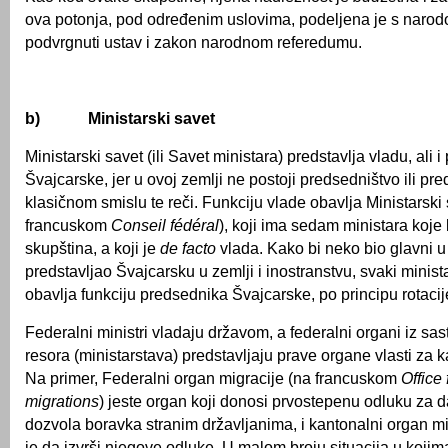
ova potonja, pod određenim uslovima, podeljena je s narod
podvrgnuti ustav i zakon narodnom referedumu.
b)
Ministarski savet
Ministarski savet (ili Savet ministara) predstavlja vladu, ali 
Švajcarske, jer u ovoj zemlji ne postoji predsedništvo ili pr
klasičnom smislu te reči. Funkciju vlade obavlja Ministarski
francuskom
Conseil fédéral
), koji ima sedam ministara koje 
skupština, a koji je
de facto
vlada. Kako bi neko bio glavni u 
predstavljao Švajcarsku u zemlji i inostranstvu, svaki minis
obavlja funkciju predsednika Švajcarske, po principu rotacij
Federalni ministri vladaju državom, a federalni organi iz sas
resora (ministarstava) predstavljaju prave organe vlasti za 
Na primer, Federalni organ migracije (na francuskom
Office
migrations
) jeste organ koji donosi prvostepenu odluku za da
dozvola boravka stranim državljanima, i kantonalni organ m
je da izvrši njegove odluke. U malom broju situacija u kojim