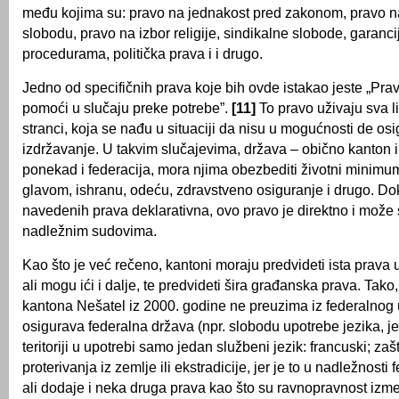
među kojima su: pravo na jednakost pred zakonom, pravo na 
slobodu, pravo na izbor religije, sindikalne slobode, garanc
procedurama, politička prava i i drugo.
Jedno od specifičnih prava koje bih ovde istakao jeste „Pra
pomoći u slučaju preke potrebe”.
[11]
To pravo uživaju sva li
stranci, koja se nađu u situaciji da nisu u mogućnosti de osi
izdržavanje. U takvim slučajevima, država – obično kanton i
ponekad i federacija, mora njima obezbediti životni minimu
glavom, ishranu, odeću, zdravstveno osiguranje i drugo. Do
navedenih prava deklarativna, ovo pravo je direktno i može s
nadležnim sudovima.
Kao što je već rečeno, kantoni moraju predvideti ista prava 
ali mogu ići i dalje, te predvideti šira građanska prava. Tako
kantona Nešatel iz 2000. godine ne preuzima iz federalnog 
osigurava federalna država (npr. slobodu upotrebe jezika, je
teritoriji u upotrebi samo jedan službeni jezik: francuski; zaš
proterivanja iz zemlje ili ekstradicije, jer je to u nadležnosti
ali dodaje i neka druga prava kao što su ravnopravnost izm