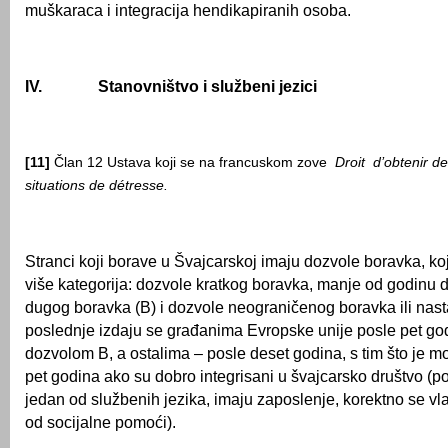
muškaraca i integracija hendikapiranih osoba.
IV.
Stanovništvo i službeni jezici
[11]
Član 12 Ustava koji se na francuskom zove
Droit d’obtenir de
situations de détresse.
Stranci koji borave u Švajcarskoj imaju dozvole boravka, ko
više kategorija: dozvole kratkog boravka, manje od godinu 
dugog boravka (B) i dozvole neograničenog boravka ili nast
poslednje izdaju se građanima Evropske unije posle pet go
dozvolom B, a ostalima – posle deset godina, s tim što je m
pet godina ako su dobro integrisani u švajcarsko društvo (p
jedan od službenih jezika, imaju zaposlenje, korektno se vl
od socijalne pomoći).