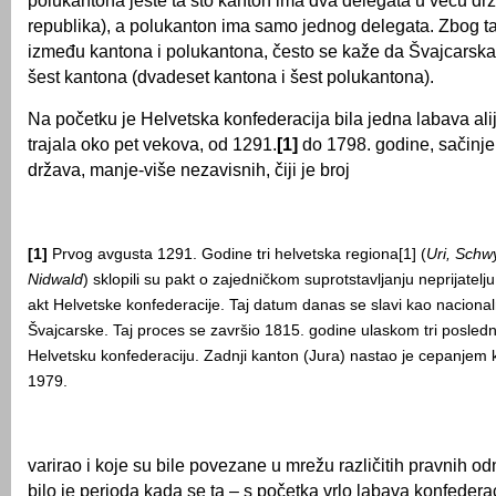
polukantona jeste ta što kanton ima dva delegata u veću drž
republika), a polukanton ima samo jednog delegata. Zbog ta
između kantona i polukantona, često se kaže da Švajcarsk
šest kantona (dvadeset kantona i šest polukantona).
Na početku je Helvetska konfederacija bila jedna labava alij
trajala oko pet vekova, od 1291.
[1]
do 1798. godine, sačinj
država, manje-više nezavisnih, čiji je broj
[1]
Prvog avgusta 1291. Godine tri helvetska regiona[1] (
Uri, Schw
Nidwald
) sklopili su pakt o zajedničkom suprotstavljanju neprijatelju
akt Helvetske konfederacije. Taj datum danas se slavi kao nacional
Švajcarske. Taj proces se završio 1815. godine ulaskom tri posled
Helvetsku konfederaciju. Zadnji kanton (Jura) nastao je cepanjem
1979.
varirao i koje su bile povezane u mrežu različitih pravnih o
bilo je perioda kada se ta – s početka vrlo labava konfedera