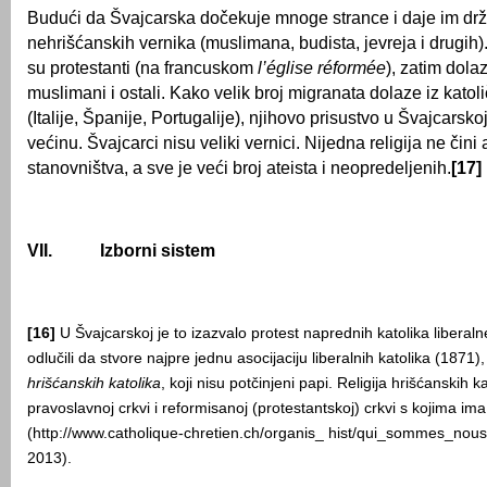
Budući da Švajcarska dočekuje mnoge strance i daje im drža
nehrišćanskih vernika (muslimana, budista, jevreja i drugih)
su protestanti (na francuskom
l’église réformée
), zatim dolaz
muslimani i ostali. Kako velik broj migranata dolaze iz katol
(Italije, Španije, Portugalije), njihovo prisustvo u Švajcars
većinu. Švajcarci nisu veliki vernici. Nijedna religija ne čin
stanovništva, a sve je veći broj ateista i neopredeljenih.
[17]
VII.
Izborni sistem
[16]
U Švajcarskoj je to izazvalo protest naprednih katolika liberalne
odlučili da stvore najpre jednu asocijaciju liberalnih katolika (1871), 
hrišćanskih katolika
, koji nisu potčinjeni papi. Religija hrišćanskih ka
pravoslavnoj crkvi i reformisanoj (protestantskoj) crkvi s kojima im
(http://www.catholique-chretien.ch/organis_ hist/qui_sommes_nous
2013).