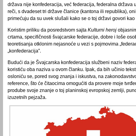
država nije konfederacija, već federacija, federalna država 
reči, s dvadeset tri države članice (kantona ili republika), on
primećuju da su uvek slušali kako se o toj državi govori kao 
Koristim priliku da posredstvom sajta
Kulturni heroj
objasnim
crtama, specifičnosti švajcarske federacije, dobre i loše oso
teoretisanja otklonim nejasnoće u vezi s pojmovima „federaci
„konfederacija”.
Budući da je Švajcarska konfederacija službeni naziv feder
koristiću oba naziva u ovom članku. Ipak, da bih učinio tekst 
osloniću se, pored svog znanja i iskustva, na zakonodavstv
reference, što će čitaocima omogućiti da provere moje tvrđen
prodube svoje znanje o toj planinskoj evropskoj zemlji, puno
izuzetnih pejzaža.