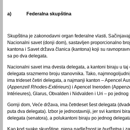
a)
Federalna skupština
Skupština je zakonodavni organ federalne vlasti
.
Sačinjavaj
Nacionalni savet (donji dom), sastavljen proporcionalno bro
kantona i Savet država članica (kantona) koji su ravnopravno
sa po dva delegata.
Nacionalni savet ima dvesta delegata, a kantoni biraju u taj
delegata srazmerno broju stanovnika. Tako, najmnogoljudnij
ima trideset četiri delegata, a najmanji kanton – Apencel A
(
Appenzell Rhodes-Extérieurs
) i Apencel Ineroden (Appenz
Intérieures), Glarus, Obvalden i Nidvalden i Uri – po jednog
Gornji dom, Veće država, ima četrdeset šest delegata (dvade
puta dva delegata). Izbor je jednostavniji, jer svi kantoni bir
delegata (senatora), a polukantoni biraju po jednog delegata
Kao kod svake skupštine, njena nadležnost je
bud
ž
etna
i
z