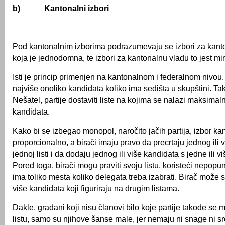
b)
Kantonalni izbori
Pod kantonalnim izborima podrazumevaju se izbori za kant
koja je jednodomna, te izbori za kantonalnu vladu to jest min
Isti je princip primenjen na kantonalnom i federalnom nivou
najviše onoliko kandidata koliko ima sedišta u skupštini. T
Nešatel, partije dostaviti liste na kojima se nalazi maksimal
kandidata.
Kako bi se izbegao monopol, naročito jačih partija, izbor ka
proporcionalno, a birači imaju pravo da precrtaju jednog ili 
jednoj listi i da dodaju jednog ili više kandidata s jedne ili vi
Pored toga, birači mogu praviti svoju listu, koristeći nepopun
ima toliko mesta koliko delegata treba izabrati. Birač može st
više kandidata koji figuriraju na drugim listama.
Dakle, građani koji nisu članovi bilo koje partije takođe se m
listu, samo su njihove šanse male, jer nemaju ni snage ni s