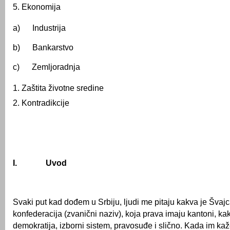
Ekonomija
a) Industrija
b) Bankarstvo
c) Zemljoradnja
Zaštita životne sredine
Kontradikcije
I.
Uvod
Svaki put kad dođem u Srbiju, ljudi me pitaju kakva je Švaj
konfederacija (zvanični naziv), koja prava imaju kantoni, ka
demokratija, izborni sistem, pravosuđe i slično. Kada im k