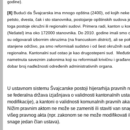
godine).
[8]
Budući da Švajcarska ima mnogo opština (2400), od kojih neke
petsto, dvesta, čak i sto stanovnika, postojanje opštinskih sudova
toga postoje okružni ili regionalni sudovi. Primera radi, kanton u ko
(Nešatel) ima oko 172000 stanovnika. Do 2010. godine imali smo 
su odgovarali izbornim okruzima (na francuskom
district
), ali se p
stanjene održivo, pa smo reformisali sudstvo i od šest okružnih sud
regionalna. Kantonalni sud ostao je kao drugostepeni sud. Međutim
nametnuta saveznim zakonima koji su reformisali krivičnu i građan
dobar broj nadležnosti određenih administrativnih organa.
U ustavnom sistemu Švajcarske postoji hijerarhija pravnih n
se federalna država izjašnjava o validnosti kantonalnih ustav
modifikacije), a kantoni o validnosti komunalnih pravnih akat
Nižim pravnim aktom ne može se zameniti ili staviti van sn
višeg pravnog akta (npr. zakonom se ne može modifikovati ili
snage jedan član ustava).