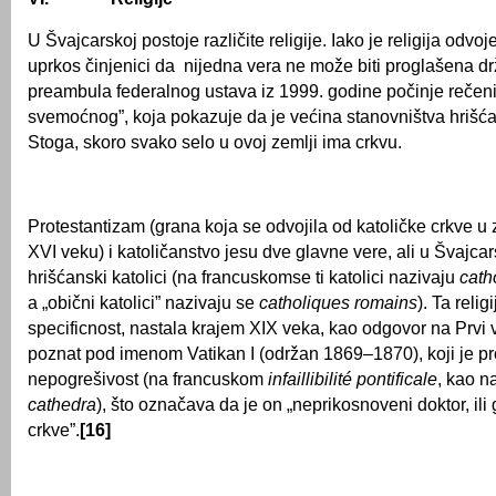
U Švajcarskoj postoje različite religije. Iako je religija odvo
uprkos činjenici da nijedna vera ne može biti proglašena d
preambula federalnog ustava iz 1999. godine počinje reče
svemoćnog”, koja pokazuje da je većina stanovništva hrišć
Stoga, skoro svako selo u ovoj zemlji ima crkvu.
Protestantizam (grana koja se odvojila od katoličke crkve u
XVI veku) i katoličanstvo jesu dve glavne vere, ali u Švajcar
hrišćanski katolici (na francuskomse ti katolici nazivaju
cath
a „obični katolici” nazivaju se
catholiques romains
). Ta reli
specificnost, nastala krajem XIX veka, kao odgovor na Prvi 
poznat pod imenom Vatikan I (održan 1869–1870), koji je p
nepogrešivost (na francuskom
infaillibilité pontificale
, kao n
cathedra
), što označava da je on „neprikosnoveni doktor, ili
crkve”.
[16]