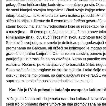
prilagođene hrišćanskim kodovima – poučava ga sin. Otac 
do smrti klanjati ssvojim bogovima i čitati svoje knjige mim
interpretacije…. iako zna da će nova matrica pobediti! Mi sm
sličnu istorijsku dilemu: da li ćemo (metaforično govoreći) pal
starim bogovima, starim vrednostima koje su respektabilne i 
u muzejima – ili ćemo pokušati da se uključimo u nove tok
Rimljanina-sina) , čuvajući i kroz njih svoju autohtonu trad
Sokolović svoj odgovor smelo je definisao prilagođavajući 
promenama na Balkanu, ali držeči se kolikogod je mogao s
gradeći briljantnu karijeru u Otomanskom carstvu, ponovo je
patrijaršiju i niz zadužbina po zavičaju. Nema tu patetike 
realizma. Recimo, pokoravajući vojno banatske Srbe, negda
Sokolović piše im proglase na srpskom jeziku i tako šalje m
poruku: sledite moj primer, pa ćemo sačuvati neke NAŠE vre
suprotnom, turska će nas sila zbrisati sa lica zemlje!
Kao što je i Vuk prihvatio tadašnje evropske kulturol
Više je no štetan mit da je naša narodna kultura bila veli
sebi! Ko bi primetio njene vrhove da nije promovisana na ta