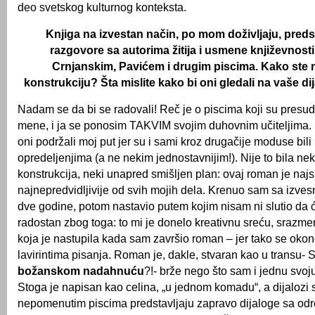
deo svetskog kulturnog konteksta.
Knjiga na izvestan način, po mom doživljaju, predst
razgovore sa autorima žitija i usmene književnost
Crnjanskim, Pavićem i drugim piscima. Kako ste n
konstrukciju? Šta mislite kako bi oni gledali na vaše di
Nadam se da bi se radovali! Reč je o piscima koji su presud
mene, i ja se ponosim TAKVIM svojim duhovnim učiteljima.
oni podržali moj put jer su i sami kroz drugačije moduse bili 
opredeljenjima (a ne nekim jednostavnijim!). Nije to bila n
konstrukcija, neki unapred smišljen plan: ovaj roman je najs
najnepredvidljivije od svih mojih dela. Krenuo sam sa izv
dve godine, potom nastavio putem kojim nisam ni slutio da ć
radostan zbog toga: to mi je donelo kreativnu sreću, srazme
koja je nastupila kada sam završio roman – jer tako se okon
lavirintima pisanja. Roman je, dakle, stvaran kao u transu- Sta
božanskom nadahnuću
?!- brže nego što sam i jednu svoj
Stoga je napisan kao celina, „u jednom komadu“, a dijalozi
nepomenutim piscima predstavljaju zapravo dijaloge sa odr