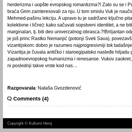
herderizma i uopšte evropskog romantizma?! Zato su se i Pu
braća Grim zainteresovali za nju. U tom smislu Vuk je nauči
Mehmed-pašinu lekciju. A upravo tu je sadržano ključno pitan
kolektivne i lične): kako sačuvati sopstveni identitet, a ne biti
marginalan, tj. biti deo univerzalnog obrasca.?!Briljantan o
je još princ Rastko Nemanjić (potonji Sveti Sava), povezavš
vizantijskom: dobro je razumeo najprogresivniji tok tadašnje 
Vizantija je čuvala antičko i staroegipatsko nasleđe hiljadu
zapadnoevropskog humanizma i renesanse. Vukov zaokret, da
ni poslednji takve vrste kod nas…
Razgovarala
:
Nataša Gvozdenović
Comments (4)
Copyright ©
Kulturni Heroj
.