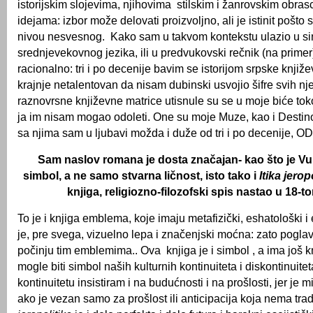
istorijskim slojevima, njihovima stilskim i žanrovskim obras
idejama: izbor može delovati proizvoljno, ali je istinit pošt
nivou nesvesnog. Kako sam u takvom kontekstu ulazio u si
srednjevekovnog jezika, ili u predvukovski rečnik (na prime
racionalno: tri i po decenije bavim se istorijom srpske književ
krajnje netalentovan da nisam dubinski usvojio šifre svih nj
raznovrsne književne matrice utisnule su se u moje biće tok
ja im nisam mogao odoleti. One su moje Muze, kao i Desti
sa njima sam u ljubavi možda i duže od tri i po decenije
Sam naslov romana je dosta značajan- kao što je V
simbol, a ne samo stvarna ličnost, isto tako i
Itika jerop
knjiga, religiozno-filozofski spis nastao u 18-t
To je i knjiga emblema, koje imaju metafizički, eshatološki i
je, pre svega, vizuelno lepa i značenjski moćna: zato pogla
počinju tim emblemima.. Ova knjiga je i simbol , a ima još kn
mogle biti simbol naših kulturnih kontinuiteta i diskontinuit
kontinuitetu insistiram i na budućnosti i na prošlosti, jer je 
ako je vezan samo za prošlost ili anticipacija koja nema trad