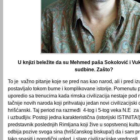
U knjizi beležite da su Mehmed paša Sokolović i Vuk 
sudbine. Zašto?
To je važno pitanje koje se pred nas kao narod, ali i pred i
postavljalo tokom burne i komplikovane istorije. Pomenutu 
uporedio sa trenucima kada rimska civilizacija nestaje pod
tačnije novih naroda koji prihvataju jedan novi civilizacijski
hrišćanski. Taj period na razmeđi 4-tog i 5-tog veka N.E z
i uzbudljiv. Postoji jedna karakteristična (istorijski ISTINITA
predstavnik poslednjih Rimljana koji žive u sopstvenoj kultu
odbija pozive svoga sina (hrišćanskog biskupa!) da i sam pr
tako spasiti i porodični ugled i stare civilizacijske vrednosti