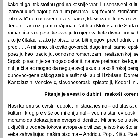
kako bi ga tek stotinu godina kasnije vratili u sopstveni kult
zahvaljujući najoriginalnijim piscima i književnim istoričarim
„otkrivali“ domaći srednji vek, barok, klasicizam ili nevukov
Jedan Francuz pamti i Vijona i Rablea i Molijera i de Sada i
romantičarske pesnike -sve je to njegova kolektivna i individ
ako je čitalac, a ako je pisac to su biti njegovi predhodnici, n
preci… . A mi smo, slikovito govoreći, dugo imali samo epsk
poeziju kao tradiciju, odnosno romantizam i realizam koji se
Srpski pisac nije se mogao osloniti na
sve
prethodnike koje 
niti je čitalac mogao da neguje svoj ukus u tako širokoj persp
duhovno-genaloškog stabla suštinski su bili izbrisani Doment
Kantakuzin, Venclović, slavenoserbski spisatelji, Koder i ini.
Pitanje je svesti o dubini i raskoši koren
Naši korenu su čvrsti i duboki, mi stoga jesmo – od ulaska u 
kulturni krug pre više od milenijuma! – veoma stari evropski
moramo da dokazujemo evropski identitet. Mi smo se ulasko
uključili u vodeće tokove evropske civilizacije isto kao što 
veka zahvaljujući našim piscima – Andriću, Popi, Kišu, Pavić