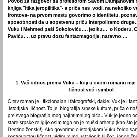
Povod za razgovor sa profesorom Savom Damjanovim bi
knjiga ’’Itika jeropilitika’’- a priča nas vodi, na nekoliko
frontova- na prvom mestu govorimo o identitetu, pozna
sposobnosti da u sopstvenu priču interpoliramo dru
Vuku i Mehmed paši Sokoloviću…. jeziku… o Koderu, 
Paviću…. uz pravu dozu fantazmagorije, naravno….
1. Vaš odnos prema Vuku – koji u ovom romanu nije
ličnost već i simbol.
Čitav roman je i fikcionalan i faktografski, dakle: Vuk je i fa
istorijska ličnost. To je biografija srpske kulture, priča o na
pre svega biografija mog najintimnijeg bića.. Vuk je jedno 
stare srpske religije osim toga on je muški arhetip (kao što
Destino ženski!). Ako govorimo o istorijskom Vuku želeo sa
kontroverznu ličnost vidim mimo ustaljenih klišea, jer obič