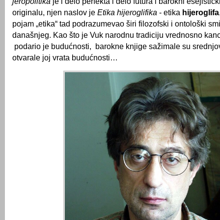
jeropolitika
je i delo perfekta i delo futura i barokni esejisti
originalu, njen naslov je
Etika hijeroglifika
- etika
hijeroglifa
pojam „etika“ tad podrazumevao širi filozofski i ontološki s
današnjeg. Kao što je Vuk narodnu tradiciju vrednosno kan
podario je budućnosti, barokne knjige sažimale su srednjov
otvarale joj vrata budućnosti…