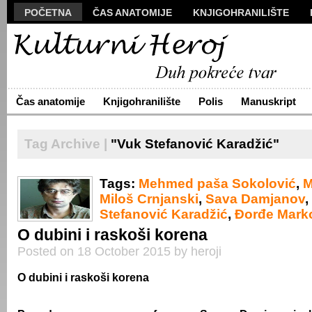
POČETNA
ČAS ANATOMIJE
KNJIGOHRANILIŠTE
MANUSKRIPT
POLIS
VIZUALI
NOVA PROZA
S
ARHIVA
O NAMA
ŽIVA REČ
KONTAKT
Čas anatomije
Knjigohranilište
Polis
Manuskript
Tag Archive |
"Vuk Stefanović Karadžić"
Tags:
Mehmed paša Sokolović
,
M
Miloš Crnjanski
,
Sava Damjanov
,
Stefanović Karadžić
,
Đorđe Mark
O dubini i raskoši korena
Posted on 18 October 2015 by heroji
O dubini i raskoši korena