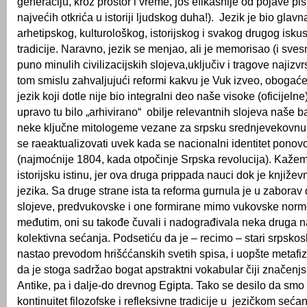
generaciju, kroz prostor i vreme, još efikasnije od pojave p
najvećih otkrića u istoriji ljudskog duha!). Jezik je bio glavn
arhetipskog, kulturološkog, istorijskog i svakog drugog iskus
tradicije. Naravno, jezik se menjao, ali je memorisao (i sves
puno minulih civilizacijskih slojeva,uključiv i tragove najizvr
tom smislu zahvaljujući reformi kakvu je Vuk izveo, obogać
jezik koji dotle nije bio integralni deo naše visoke (oficijelne
upravo tu bilo „arhivirano“ obilje relevantnih slojeva naše b
neke ključne mitologeme vezane za srpsku srednjevekovnu is
se raeaktualizovati uvek kada se nacionalni identitet ponov
(najmoćnije 1804, kada otpočinje Srpska revolucija). Kaže
istorijsku istinu, jer ova druga prippada nauci dok je knjiže
jezika. Sa druge strane ista ta reforma gurnula je u zaborav
slojeve, predvukovske i one formirane mimo vukovske norme
međutim, oni su takođe čuvali i nadograđivala neka druga n
kolektivna sećanja. Podsetiću da je – recimo – stari srpskos
nastao prevodom hrišććanskih svetih spisa, i uopšte metafizič
da je stoga sadržao bogat apstraktni vokabular čiji značenjs
Antike, pa i dalje-do drevnog Egipta. Tako se desilo da smo
kontinuitet filozofske i refleksivne tradicije u jezičkom seća