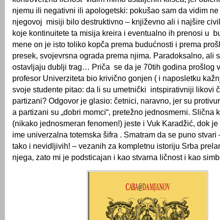
njemu ili negativni ili apologetski: pokušao sam da vidim ne
njegovoj misiji bilo destruktivno – književno ali i najšire civil
koje kontinuitete ta misija kreira i eventualno ih prenosi u 
mene on je isto toliko kopča prema budućnosti i prema prošlos
presek, svojevrsna ograda prema njima. Paradoksalno, ali s
ostavljaju dublji trag… Priča se da je 70tih godina prošlog
profesor Univerziteta bio krivično gonjen ( i naposletku kažnj
svoje studente pitao: da li su umetnički intspirativniji likovi če
partizani? Odgovor je glasio: četnici, naravno, jer su protivur
a partizani su „dobri momci“, pretežno jednosmerni. Slična 
(nikako jednosmeran fenomen!) jeste i Vuk Karadžić, dok je
ime univerzalna totemska šifra . Smatram da se puno stvari –
tako i nevidljivih! – vezanih za kompletnu istoriju Srba pre
njega, zato mi je podsticajan i kao stvarna ličnost i kao simb