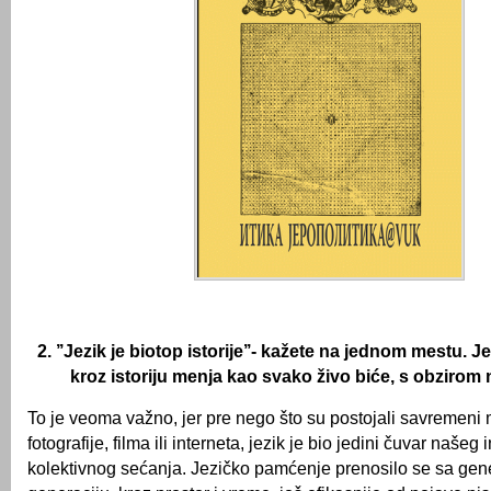
2. ’’Jezik je biotop istorije’’- kažete na jednom mestu. J
kroz istoriju menja kao svako živo biće, s obzirom 
To je veoma važno, jer pre nego što su postojali savremeni m
fotografije, filma ili interneta, jezik je bio jedini čuvar našeg
kolektivnog sećanja. Jezičko pamćenje prenosilo se sa gen