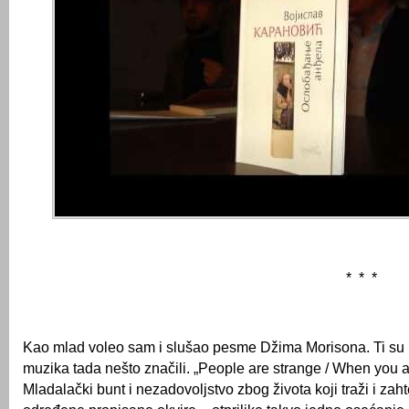
* * *
Kao mlad voleo sam i slušao pesme Džima Morisona. Ti su mi
muzika tada nešto značili. „People are strange / When you 
Mladalački bunt i nezadovoljstvo zbog života koji traži i za