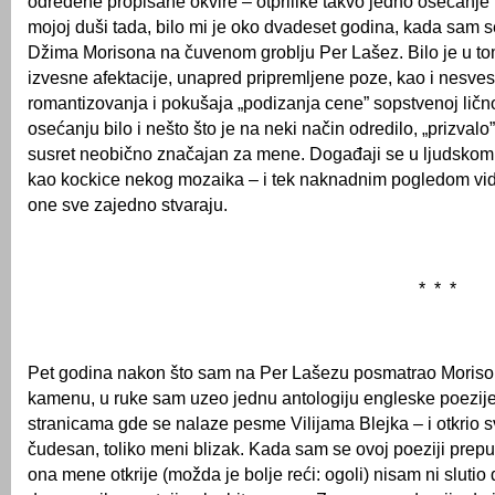
određene propisane okvire – otprilike takvo jedno osećanje 
mojoj duši tada, bilo mi je oko dvadeset godina, kada sam 
Džima Morisona na čuvenom groblju Per Lašez. Bilo je u t
izvesne afektacije, unapred pripremljene poze, kao i nesve
romantizovanja i pokušaja „podizanja cene” sopstvenoj ličnos
osećanju bilo i nešto što je na neki način odredilo, „prizvalo
susret neobično značajan za mene. Događaji se u ljudskom 
kao kockice nekog mozaika – i tek naknadnim pogledom vid
one sve zajedno stvaraju.
* * *
Pet godina nakon što sam na Per Lašezu posmatrao Morison
kamenu, u ruke sam uzeo jednu antologiju engleske poezije,
stranicama gde se nalaze pesme Vilijama Blejka – i otkrio s
čudesan, toliko meni blizak. Kada sam se ovoj poeziji prepus
ona mene otkrije (možda je bolje reći: ogoli) nisam ni sluti