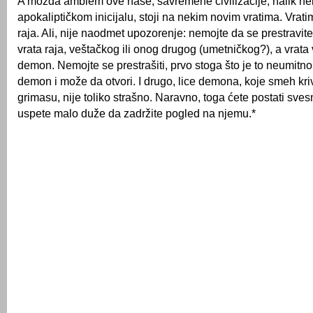
A možda amblem ove naše, savremene civilizacije, nalik 
apokaliptičkom inicijalu, stoji na nekim novim vratima. Vra
raja. Ali, nije naodmet upozorenje: nemojte da se prestravi
vrata raja, veštačkog ili onog drugog (umetničkog?), a vrata
demon. Nemojte se prestrašiti, prvo stoga što je to neumitno
demon i može da otvori. I drugo, lice demona, koje smeh kriv
grimasu, nije toliko strašno. Naravno, toga ćete postati sve
uspete malo duže da zadržite pogled na njemu.*