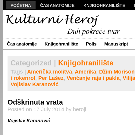
POČETNA
ČAS ANATOMIJE
KNJIGOHRANILIŠTE
MANUSKRIPT
POLIS
VIZUALI
NOVA PROZA
S
ARHIVA
O NAMA
ŽIVA REČ
KONTAKT
Čas anatomije
Knjigohranilište
Polis
Manuskript
Categorized |
Knjigohranilište
Tags |
Američka molitva
,
Amerika
,
Džim Morison
i rokenrol
,
Per Lašez
,
Venčanje raja i pakla
,
Vilij
Vojislav Karanović
Odškrinuta vrata
Posted on 17 July 2014 by heroji
Vojislav Karanović