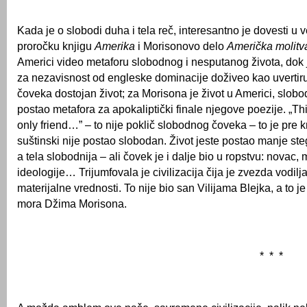
Kada je o slobodi duha i tela reč, interesantno je dovesti u 
proročku knjigu
Amerika
i Morisonovo delo
Američka molitv
Americi video metaforu slobodnog i nesputanog života, dok
za nezavisnost od engleske dominacije doživeo kao uvertiru
čoveka dostojan život; za Morisona je život u Americi, slobo
postao metafora za apokaliptički finale njegove poezije. „Th
only friend…” – to nije poklič slobodnog čoveka – to je pre k
suštinski nije postao slobodan. Život jeste postao manje steg
a tela slobodnija – ali čovek je i dalje bio u ropstvu: novac, m
ideologije… Trijumfovala je civilizacija čija je zvezda vodilj
materijalne vrednosti. To nije bio san Vilijama Blejka, a to j
mora Džima Morisona.
* * *