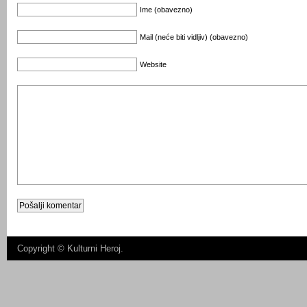
Ime (obavezno)
Mail (neće biti vidljiv) (obavezno)
Website
Copyright ©
Kulturni Heroj
.