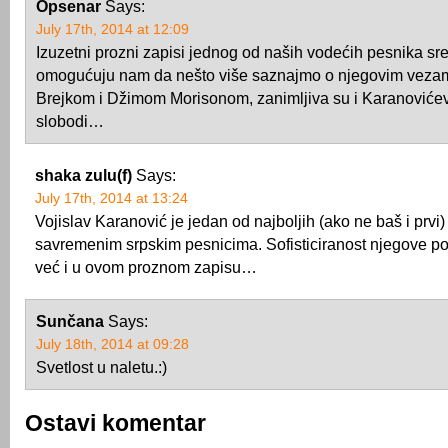
Opsenar
Says:
July 17th, 2014 at 12:09
Izuzetni prozni zapisi jednog od naših vodećih pesnika sr
omogućuju nam da nešto više saznajmo o njegovim veza
Brejkom i Džimom Morisonom, zanimljiva su i Karanoviće
slobodi…
shaka zulu(f)
Says:
July 17th, 2014 at 13:24
Vojislav Karanović je jedan od najboljih (ako ne baš i prvi
savremenim srpskim pesnicima. Sofisticiranost njegove po
već i u ovom proznom zapisu…
Sunčana
Says:
July 18th, 2014 at 09:28
Svetlost u naletu.:)
Ostavi komentar