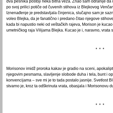
dva pesnika postoji neka bitna veza. Znao sam odranije da
po svoj prilici potiče od čuvenih stihova iz Blejkovog
Venčanj
Iznenađenje je predstavljala činjenica, slučajno sam je saz
voleo Blejka, da je fanatično i predano čitao njegove stihov
kada bi napustio neki od veštačkih rajeva, Morison je kucao
umetničkog raja Vilijama Blejka. Kucao je i, naravno, vrata s
* * *
Morisonov imidž proroka kakav je gradio na sceni, apokalipti
njegovim pesmama, slavljenje slobode duha i tela, bunt i op
konvencijama – sve mi je to tada postalo jasnije. Svetlost B
stvarno je, kroz ta odškrinuta vrata, obasjala i Morisonovu d
* * *