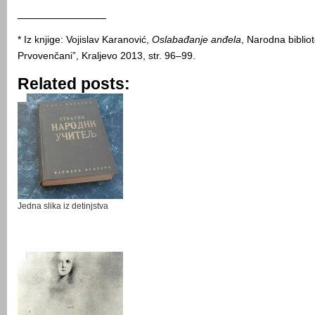
______________
* Iz knjige: Vojislav Karanović,
Oslabađanje anđela
, Narodna biblio
Prvovenčani”, Kraljevo 2013, str. 96–99.
Related posts:
Jedna slika iz detinjstva