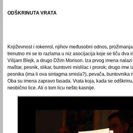
ODŠKRINUTA VRATA
Književnost i rokenrol, njihov međusobni odnos, prožimanja i
trenutno mi se to razlama u niz asocijacija koje se tiču dva 
Vilijam Blejk, a drugo Džim Morison. Iza prvog imena nalaz
maštar, pesnik, slikar, buntovni mislilac i prorok; drugo ime i
pesnika (ima li ova sintagma smisla?), pevača, buntovnika na
Oba su imena zapravo fasada. Vrata koja, kada se odškrinu,
neobično lice. Ali o tom licu nešto kasnije.