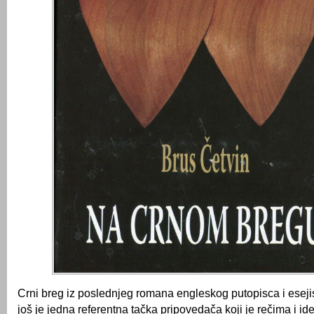
Crni breg iz poslednjeg romana engleskog putopisca i eseji
još je jedna referentna tačka pripovedača koji je rečima i id