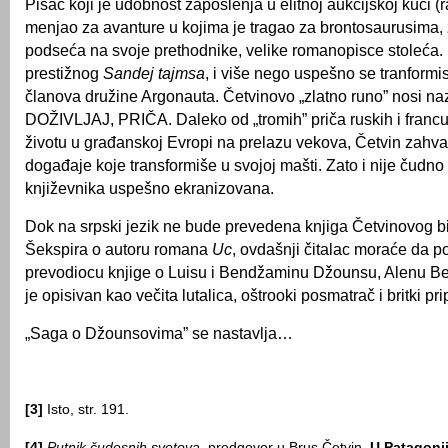
Pisac koji je udobnost zaposlenja u elitnoj aukcijskoj kući (ra
menjao za avanture u kojima je tragao za brontosaurusima,
podseća na svoje prethodnike, velike romanopisce stoleća.
prestižnog
Sandej tajmsa
, i više nego uspešno se tranform
članova družine Argonauta. Četvinovo „zlatno runo” nosi 
DOŽIVLJAJ, PRIČA. Daleko od „tromih” priča ruskih i francus
životu u građanskoj Evropi na prelazu vekova, Četvin zahvat
događaje koje transformiše u svojoj mašti. Zato i nije čudn
književnika uspešno ekranizovana.
Dok na srpski jezik ne bude prevedena knjiga Četvinovog b
Šekspira o autoru romana
Uc
, ovdašnji čitalac moraće da p
prevodiocu knjige o Luisu i Bendžaminu Džounsu, Alenu Be
je opisivan kao večita lutalica, oštrooki posmatrač i britki pr
„Saga o Džounsovima” se nastavlja…
[3]
Isto, str. 191.
[4]
Putnik čudesnih svetova
, predgovor u Brus Četvin,
U Patagonij