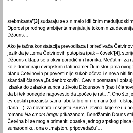
srebrnkasta”
[3]
sudaraju se s nimalo idiličnim međuljudski
Oporost prirodnog ambijenta menjala je tokom niza decenij
Džouns…
Ako je tačna konstatacija prevodilaca i priređivača Četvinov
jezik da je „tema Četvinovih putopisa ipak – čovek”
[4]
, stori
Džouns uklapa se u okvir porodičnih hronika. Međutim, za r
koje dominiraju evropskim i latinoameričkim storijama ovoga
planu Četvinovih pripovesti nije sukob očeva i sinova niti fin
skandali članova „Budenbrokovih”. Četvin posmatra i opisu
izlaska do zalaska sunca u životu Džounsovih (kao i člano
da bi tek ponegde nagovestio da „počeo je rat…”. Ono što je 
evropskih prozaista sama fabula brojnih romana (od Tolsto
dana…), za novinara i esejistu Brusa Četvina, krije se i u po
romanu
Na crnom bregu
prikazanom, Bendžamin Douns striž
Četvina bi se mogla primeniti opaska jednog srpskog pisca
sunarodniku, ona o „majstoru pripovedaču”…