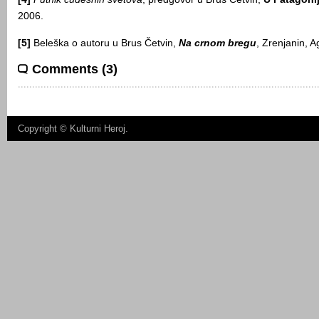
2006.
[5]
Beleška o autoru u Brus Četvin,
Na crnom bregu
, Zrenjanin, A
Comments (3)
Copyright ©
Kulturni Heroj
.