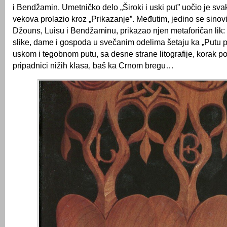
i Bendžamin. Umetničko delo „Široki i uski put” uočio je sva
vekova prolazio kroz „Prikazanje”. Međutim, jedino se sino
Džouns, Luisu i Bendžaminu, prikazao njen metaforičan lik: 
slike, dame i gospoda u svečanim odelima šetaju ka „Putu pr
uskom i tegobnom putu, sa desne strane litografije, korak po
pripadnici nižih klasa, baš ka Crnom bregu…