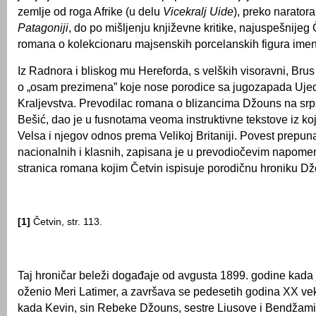
zemlje od roga Afrike (u delu
Vicekralj Uide
), preko narator
Patagoniji
, do po mišljenju književne kritike, najuspešnijeg
romana o kolekcionaru majsenskih porcelanskih figura i
Iz Radnora i bliskog mu Hereforda, s velških visoravni, Bru
o „osam prezimena” koje nose porodice sa jugozapada Uje
Kraljevstva. Prevodilac romana o blizancima Džouns na srps
Bešić, dao je u fusnotama veoma instruktivne tekstove iz koje
Velsa i njegov odnos prema Velikoj Britaniji. Povest prepun
nacionalnih i klasnih, zapisana je u prevodiočevim napome
stranica romana kojim Četvin ispisuje porodičnu hroniku D
[1]
Četvin, str. 113.
Taj hroničar beleži događaje od avgusta 1899. godine kad
oženio Meri Latimer, a završava se pedesetih godina XX vek
kada Kevin, sin Rebeke Džouns, sestre Liusove i Bendžami