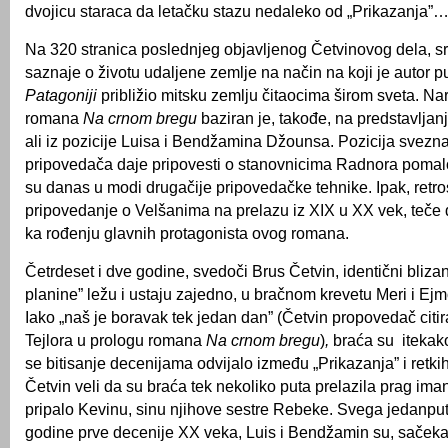
dvojicu staraca da letačku stazu nedaleko od „Prikazanja”
Na 320 stranica poslednjeg objavljenog Četvinovog dela, sr
saznaje o životu udaljene zemlje na način na koji je autor 
Patagoniji
približio mitsku zemlju čitaocima širom sveta. Nar
romana
Na crnom bregu
baziran je, takođe, na predstavljan
ali iz pozicije Luisa i Bendžamina Džounsa. Pozicija svezn
pripovedača daje pripovesti o stanovnicima Radnora pomalo
su danas u modi drugačije pripovedačke tehnike. Ipak, retr
pripovedanje o Velšanima na prelazu iz XIX u XX vek, teče 
ka rođenju glavnih protagonista ovog romana.
Četrdeset i dve godine, svedoči Brus Četvin, identični bliza
planine” ležu i ustaju zajedno, u bračnom krevetu Meri i E
Iako „naš je boravak tek jedan dan” (Četvin propovedač citi
Tejlora u prologu romana
Na crnom bregu
)
,
braća su itekako
se bitisanje decenijama odvijalo između „Prikazanja” i retki
Četvin veli da su braća tek nekoliko puta prelazila prag ima
pripalo Kevinu, sinu njihove sestre Rebeke. Svega jedanput
godine prve decenije XX veka, Luis i Bendžamin su, sačeka