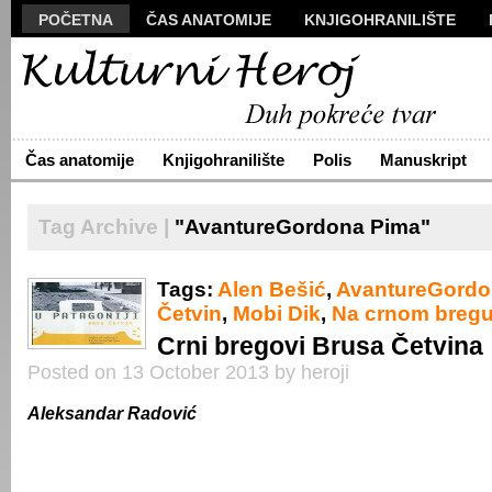
POČETNA
ČAS ANATOMIJE
KNJIGOHRANILIŠTE
MANUSKRIPT
POLIS
VIZUALI
NOVA PROZA
S
ARHIVA
O NAMA
ŽIVA REČ
KONTAKT
Čas anatomije
Knjigohranilište
Polis
Manuskript
Tag Archive |
"AvantureGordona Pima"
Tags:
Alen Bešić
,
AvantureGordo
Četvin
,
Mobi Dik
,
Na crnom breg
Crni bregovi Brusa Četvina
Posted on 13 October 2013 by heroji
Aleksandar Radović