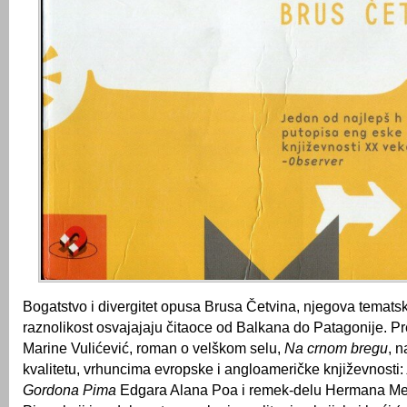
Bogatstvo i divergitet opusa Brusa Četvina, njegova tematsk
raznolikost osvajajaju čitaoce od Balkana do Patagonije. P
Marine Vulićević, roman o velškom selu,
Na crnom bregu
, n
kvalitetu, vrhuncima evropske i angloameričke književnosti:
Gordona Pima
Edgara Alana Poa i remek-delu Hermana Me