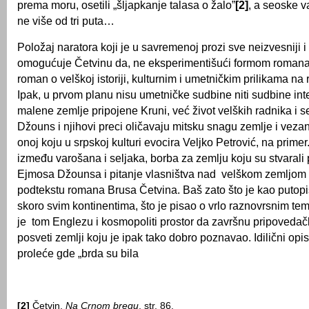
prema moru, osetili „šljapkanje talasa o žalo”
[2]
, a seoske v
ne više od tri puta…
Položaj naratora koji je u savremenoj prozi sve neizvesniji i f
omogućuje Četvinu da, ne eksperimentišući formom romana,
roman o velškoj istoriji, kulturnim i umetničkim prilikama n
Ipak, u prvom planu nisu umetničke sudbine niti sudbine inte
malene zemlje pripojene Kruni, već život velških radnika i s
Džouns i njihovi preci oličavaju mitsku snagu zemlje i vezan
onoj koju u srpskoj kulturi evocira Veljko Petrović, na primer
između varošana i seljaka, borba za zemlju koju su stvarali 
Ejmosa Džounsa i pitanje vlasništva nad velškom zemljom 
podtekstu romana Brusa Četvina. Baš zato što je kao putop
skoro svim kontinentima, što je pisao o vrlo raznovrsnim t
je tom Englezu i kosmopoliti prostor da završnu pripovedačk
posveti zemlji koju je ipak tako dobro poznavao. Idilični opi
proleće gde „brda su bila
[2]
Četvin,
Na Crnom bregu
, str. 86.