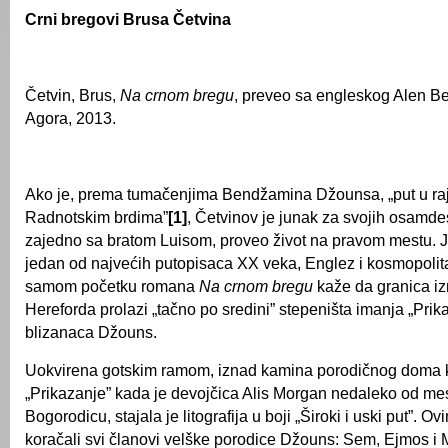
Crni bregovi Brusa Četvina
Četvin, Brus,
Na crnom bregu
, preveo sa engleskog Alen Be
Agora, 2013.
Ako je, prema tumačenjima Bendžamina Džounsa, „put u raj
Radnotskim brdima”
[1]
, Četvinov je junak za svojih osamde
zajedno sa bratom Luisom, proveo život na pravom mestu. J
jedan od najvećih putopisaca XX veka, Englez i kosmopolit
samom početku romana
Na crnom bregu
kaže da granica i
Hereforda prolazi „tačno po sredini” stepeništa imanja „Pri
blizanaca Džouns.
Uokvirena gotskim ramom, iznad kamina porodičnog doma ko
„Prikazanje” kada je devojčica Alis Morgan nedaleko od me
Bogorodicu, stajala je litografija u boji „Široki i uski put”. 
koračali svi članovi velške porodice Džouns: Sem, Ejmos i M