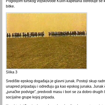
Pogibijom turskog vojskovođe Kulin-kapetana određuje se 
bitke.
Slika 3
Središte epskog događaja je glavni junak. Postoji skup radn
unapred pripadaju i određuju ga kao epskog junaka. Junak č
„junačke podvige”, predvodi masu i bori se za dobro drugih lj
socijalne grupe kojoj pripada.