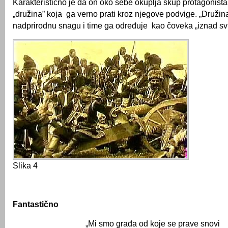
Karakteristično je da on oko sebe okuplja skup protagonista
„družina” koja ga verno prati kroz njegove podvige. „Družin
nadprirodnu snagu i time ga određuje kao čoveka „iznad svih
Slika 4
Fantastično
„Mi smo građa od koje se prave snovi