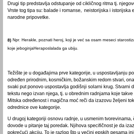
Drugi tip predstavlja odstupanje od cikličnog ritma tj. njego
Vrste tog tipa su: balade i romanse, neistorijska i istorijska 
narodne pripovetke.
N
pr. Herakle, poznati heroj, koji je već sa osam meseci starosti
z
8)
koje
je
boginj
a
Her
a
posla
la
da ga ubiju.
Težište je u događajima prve kategorije, u uspostavljanju por
određen prirodnim, kosmičkim, božanskim redom stvari, on
svaki put ponovo uspostavlja godišnji solarni krug. Stvarni 
tekstu nego izvan njega, tj. u obrednim radnjama koje takve
Mitska određenost i magična moć reči da izazovu željeni tok
odrednice ove kategorije.
U drugoj kategoriji osnovu radnje, u usmenim tvorevinama, 
dovode u pitanje taj poredak. Njihova specifičnost je da iza
pokrećući akciju. To je razlog što u većini epskih pesama inic