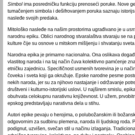
Simbol
ima posredničku funkciju prenoseći poruke. Nove ge
tumačenjem simbola i dešifrovanjem poruka saznaju istorij
nasleđe svojih predaka.
Mitološko nasleđe na našim prostorima ugrađivano je u
usm
narodnu epiku. Oblici narodnog stvaralaštva stvaraju se na p
kulture čije su osnove u mitskom mišljenju i shvatanju sveta
Narodna epika je primarno nacionalna. Ona oslikava događaj
vlastitog naroda i na taj način čuva kolektivno pamćenje zn
etničku zajednicu. Specifičnost usmenih tvorevina je u nači
čoveka i sveta koji ga okružuje. Epske narodne pesme pos
nekih naroda, jer su za njihovo nastajanje i održavanje pot
društveni i kulturno-istorijski uslovi. U najširem smislu, epik
obuhvata celokupnu narativnu književnost. U užem, prvobi
epskog predstavljaju narativna dela u stihu.
Autori epike pevaju o herojima, o polubožanskim ili božans
odgovornim za sudbinu plemena, naroda ili ljudskog roda. 
podignut, uzvišen, svečan stil u načinu izlaganja. Tradicion