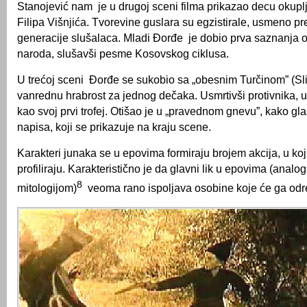
Stanojević nam je u drugoj sceni filma prikazao decu okupl
Filipa Višnjića. Tvorevine guslara su egzistirale, usmeno pr
generacije slušalaca. Mladi Đorđe je dobio prva saznanja o 
naroda, slušavši pesme Kosovskog ciklusa.
U trećoj sceni Đorđe se sukobio sa „obesnim Turčinom” (Sl
vanrednu hrabrost za jednog dečaka. Usmrtivši protivnika, 
kao svoj prvi trofej. Otišao je u „pravednom gnevu”, kako gla
napisa, koji se prikazuje na kraju scene.
Karakteri junaka se u epovima formiraju brojem akcija, u koj
profiliraju. Karakteristično je da glavni lik u epovima (anal
8
mitologijom)
veoma rano ispoljava osobine koje će ga odre