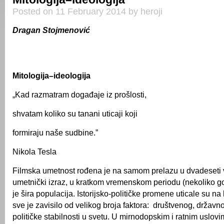
Posted on 11 February 2014 by heroji
Dragan Stojmenović
Mitologija–ideologija
„Kad razmatram događaje iz prošlosti,
shvatam koliko su tanani uticaji koji
formiraju naše sudbine.”
Nikola Tesla
Filmska umetnost rođena je na samom prelazu u dvadeseti 
umetnički izraz, u kratkom vremenskom periodu (nekoliko god
je šira populacija. Istorijsko-političke promene uticale su na 
sve je zavisilo od velikog broja faktora: društvenog, državn
političke stabilnosti u svetu. U mirnodopskim i ratnim uslov