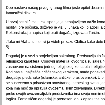
Deo naslova našeg prvog igranog filma jeste epitet „besmrtni
fantastični diskurs.
U prvoj sceni filma turski spahija je nenajavljeno tražio kona
molitvi, pre počinka, doživeo je viziju junaka koji blagosilja 
Rekonstrukciju napisa koji prati događaj izgovara Turčin:
„Tako mi Alaha, u molitvi ja videh prikazu Obilića kako dete 
5).
Događaj je u vezi s projekcijom sakralnog. Predstavlja tip fan
religijskog karaktera. Osnovni materijal ovog tipa su sakralne 
zasnovane na sistemu jednog religijskog koncepta i religijs
Kod nas su najčešće hrišćanskog karaktera, mada ponekad 
drugačije predznake (islamske, antičke, praslovenske). U pr
se susrećemo s prisustvom onostranog, nebeskog sveta, jed
koja ima moć da upravlja ovozemaljskim zbivanjima. Direktno,
preko svojih ovozemaljskih predstavnika ima svoju nemime
logiku. Fantastičan događaj je preneseni oblik apsolutne b