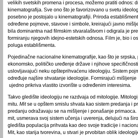
velikih svetskih promena i procesa, možemo pratiti odnos: d
kinematografija. Sve ono što je favorizovano u svetu ideologi
posebno je postojalo u kinematografiji. Priroda establišmenta
određene pojmove, stavove i simbole, kreirajući javno mišljen
bila dominantna nad filmskim stvaralaštvom i odigrala je p
formiranju njegovih idejno-estetskih odnosa. Film je, bio i 
poluga establišmenta.
Pojedinačne nacionalne kinematografije, kao što je srpska, pr
ekonomsko, političko uređenje države i njihove specifičnosti
uslovljavajući neku opšteprihvaćenu ideologiju. Sistem poj
određuje najšire shvatanje ideologije. Formirajući mišljenje
ujedno prikriva vlastito izvorište u određenim interesima.
Takvo gledište ideologiju ne razdvaja od mitologije. Mitologi
mitu.
Mit
se u opštem smislu shvata kao sistem predanja i pr
predanju odražavaju se na mišljenje i ponašanje primaoca. I
mit, usmerava svoj sistem učenja i uverenja, delujući na ši
gledišta populacija prihvata kao deo svoje tradicije i naciona
Mit, kao starija tvorevina, u stvari je prvobitan oblik ideologij