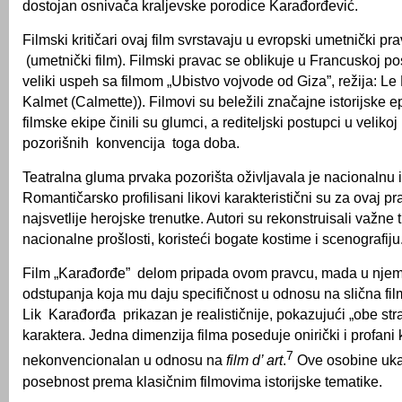
dostojan osnivača kraljevske porodice Karađorđević.
Filmski kritičari ovaj film svrstavaju u evropski umetnički prava
(umetnički film). Filmski pravac se oblikuje u Francuskoj po
veliki uspeh sa filmom „Ubistvo vojvode od Giza”, režija: Le 
Kalmet (Calmette)). Filmovi su beležili značajne istorijske
filmske ekipe činili su glumci, a rediteljski postupci u velikoj
pozorišnih konvencija toga doba.
Teatralna gluma prvaka pozorišta oživljavala je nacionalnu is
Romantičarsko profilisani likovi karakteristični su za ovaj p
najsvetlije herojske trenutke. Autori su rekonstruisali važne 
nacionalne prošlosti, koristeći bogate kostime i scenografiju
Film „Karađorđe” delom pripada ovom pravcu, mada u njem
odstupanja koja mu daju specifičnost u odnosu na slična fil
Lik Karađorđa prikazan je realističnije, pokazujući „obe st
karaktera. Jedna dimenzija filma poseduje onirički i profani 
7
nekonvencionalan u odnosu na
film d’ art
.
Ove osobine uk
posebnost prema klasičnim filmovima istorijske tematike.