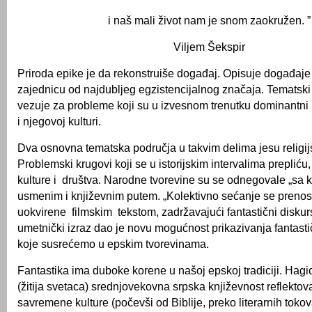
i naš mali život nam je snom zaokružen. ”
Viljem Šekspir
Priroda epike je da rekonstruiše događaj. Opisuje događaje 
zajednicu od najdubljeg egzistencijalnog značaja. Tematsk
vezuje za probleme koji su u izvesnom trenutku dominantni
i njegovoj kulturi.
Dva osnovna tematska područja u takvim delima jesu religij
Problemski krugovi koji se u istorijskim intervalima prepliću,
kulture i društva. Narodne tvorevine su se odnegovale „sa 
usmenim i književnim putem. „Kolektivno sećanje se prenosi
uokvirene filmskim tekstom, zadržavajući fantastični diskur
umetnički izraz dao je novu mogućnost prikazivanja fantast
koje susrećemo u epskim tvorevinama.
Fantastika ima duboke korene u našoj epskoj tradiciji. Hagio
(žitija svetaca) srednjovekovna srpska književnost reflektova
savremene kulture (počevši od Biblije, preko literarnih tokov