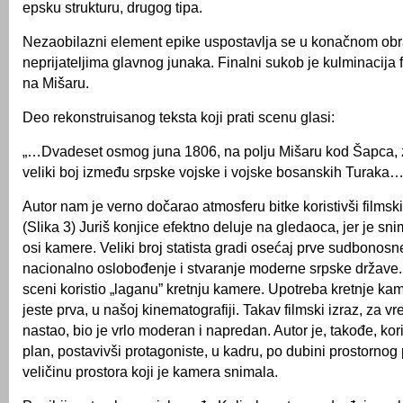
epsku strukturu, drugog tipa.
Nezaobilazni element epike uspostavlja se u konačnom ob
neprijateljima glavnog junaka. Finalni sukob je kulminacija 
na Mišaru.
Deo rekonstruisanog teksta koji prati scenu glasi:
„…Dvadeset osmog juna 1806, na polju Mišaru kod Šapca,
veliki boj između srpske vojske i vojske bosanskih Turaka…
Autor nam je verno dočarao atmosferu bitke koristivši filmski 
(Slika 3) Juriš konjice efektno deluje na gledaoca, jer je sn
osi kamere. Veliki broj statista gradi osećaj prve sudbonosn
nacionalno oslobođenje i stvaranje moderne srpske države. 
sceni koristio „laganu” kretnju kamere. Upotreba kretnje ka
jeste prva, u našoj kinematografiji. Takav filmski izraz, za v
nastao, bio je vrlo moderan i napredan. Autor je, takođe, kor
plan, postavivši protagoniste, u kadru, po dubini prostornog 
veličinu prostora koji je kamera snimala.