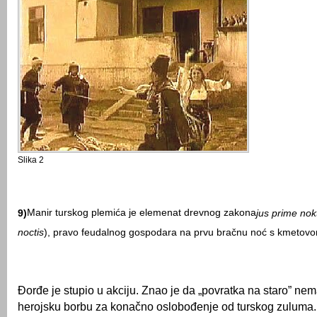
Slika 2
Manir turskog plemića je elemenat drevnog zakona
9)
jus prime nok
noctis
),
pravo feudalnog gospodara na prvu bračnu noć s kmetov
o
Đorđe je stupio u akciju. Znao je da „povratka na staro” ne
herojsku borbu za konačno oslobođenje od turskog zuluma.