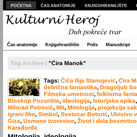
POČETNA
ČAS ANATOMIJE
KNJIGOHRANILIŠTE
MANUSKRIPT
POLIS
VIZUALI
NOVA PROZA
S
ARHIVA
O NAMA
ŽIVA REČ
KONTAKT
Čas anatomije
Knjigohranilište
Polis
Manuskript
Tag Archive |
"Ćira Manok"
Tags:
Čiča Ilija Stanojević
,
Ćira 
delirična fantastika
,
Dragoljub So
Filmska umetnost
,
folklorna fant
Bioskop Pozorište
,
ideologija
,
Istorijska epika
Milorad Petrović
,
Mit
,
Mitologija
,
projekcija sa
igrani film
,
Simbol
,
Svetozar Botorić
,
Ubistvo 
Giza
,
Usmene tvorevine
,
Život i dela besmrtn
Karađorđa
Mitologija–ideologija