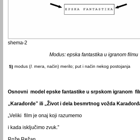
shema-2
Modus: epska fantastika u igranom filmu
modus (
l
. mera, način) merilo; put i način nekog postojanja
5)
Osnovni model epske fantastike u srpskom igranom fi
„Karađorđe” ili „Život i dela besmrtnog vožda Karađorđ
„Veliki film je onaj koji razumemo
i kada isključimo zvuk.”
Rože Režan