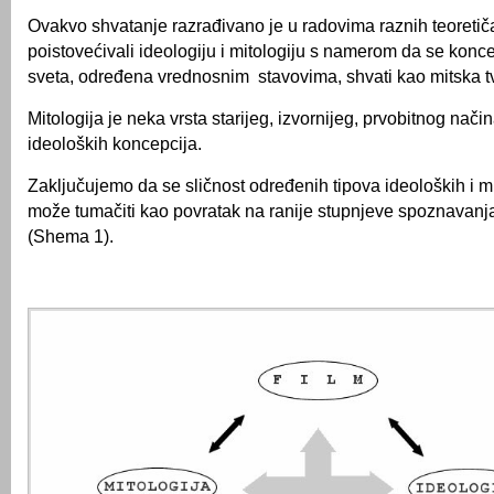
Ovakvo shvatanje razrađivano je u radovima raznih teoretič
poistovećivali ideologiju i mitologiju s namerom da se koncep
sveta, određena vrednosnim stavovima, shvati kao mitska t
Mitologija je neka vrsta starijeg, izvornijeg, prvobitnog nači
ideoloških koncepcija.
Zaključujemo da se sličnost određenih tipova ideoloških i m
može tumačiti kao povratak na ranije stupnjeve spoznavanj
(Shema 1).