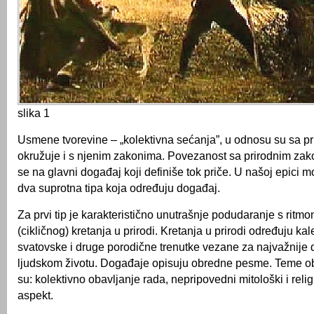
slika 1
Usmene tvorevine – „kolektivna sećanja”, u odnosu su sa p
okružuje i s njenim zakonima. Povezanost sa prirodnim zako
se na glavni događaj koji definiše tok priče. U našoj epici mo
dva suprotna tipa koja određuju događaj.
Za prvi tip je karakteristično unutrašnje podudaranje s ritm
(cikličnog) kretanja u prirodi. Kretanja u prirodi određuju ka
svatovske i druge porodične trenutke vezane za najvažnije
ljudskom životu. Događaje opisuju obredne pesme. Teme 
su: kolektivno obavljanje rada, nepripovedni mitološki i reli
aspekt.