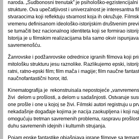
naroda. „Sudbonosni trenutak” je psihološko-egzistencijalni
strukture.
Ova upečatljivost i univerzalnost je interesantna f
stvaraocima koji reflektuju stvarnost koja ih okružuje. Filmsk
vremenu definisanom ideološko-istorijskim društvenim prev
se tumačiti bez nacionalnog identiteta koji se formirao istor
Istorija je u filmskim realizacijama bila samo okvir ispunjav
savremenošću.
Žanrovske i podžanrovske odrednice igranih filmova koji p
mitološku strukturu jesu raznolike. Razlikujemo epski, istorijs
ratni, ratno-epski film; film mača i magije; film naučne fantast
naučnofantastični horor, itd.
Kinematografija je rekonstruisala nepostojeće „vanvremen
živi delom u prošlosti, a delom u sadašnjosti. Ostvaruje su
one prošle i one u kojoj se živi. Filmski autori registruju u 
nekadašnje događaje kojima je nacija zaokupljena i koji na
omogućuju tretman savremenih problema, raspravu prošlost
duhu savremenih idejnih i kulturnih strujanja.
Pojam epske fantastike objašnjava igrane filmove sa temam