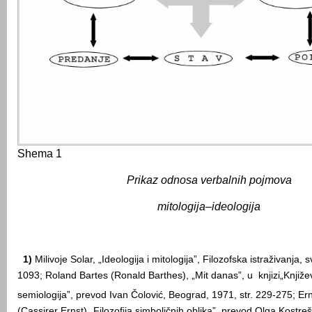
Shema 1
Prikaz odnosa verbalnih pojmova
mitologija–ideologija
1)
Milivoje Solar, „Ideologija i mitologija”, Filozo
f
ska istraživanja, s
1093; Roland Bartes (
Ronald Barthes)
, „Mit danas”,
u
knjizi
„Knjiže
semiologija”, prevod Ivan Čolović, Beograd, 1971, str. 229-275; Er
(Cassirer Ernst),
„
Filozofij
a
simboličnih oblika
”,
prevod Olga Kostreš