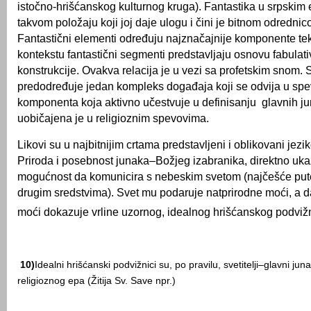
istočno-hrišćanskog kulturnog kruga). Fantastika u srpskim
takvom položaju koji joj daje ulogu i čini je bitnom odrednic
Fantastični elementi određuju najznačajnije komponente te
kontekstu fantastični segmenti predstavljaju osnovu fabulat
konstrukcije. Ovakva relacija je u vezi sa profetskim snom.
predodređuje jedan kompleks događaja koji se odvija u spe
komponenta koja aktivno učestvuje u definisanju glavnih ju
uobičajena je u religioznim spevovima.
Likovi su u najbitnijim crtama predstavljeni i oblikovani jezi
Priroda i posebnost junaka–Božjeg izabranika, direktno uka
mogućnost da komunicira s nebeskim svetom (najčešće pute
drugim sredstvima). Svet mu podaruje natprirodne moći, a da
moći dokazuje vrline uzornog, idealnog hrišćanskog podviž
10)
Idealni hrišćanski podvižnici su, po pravilu, svetitelji–glavni jun
religioznog epa (Žitija Sv. Save npr.)