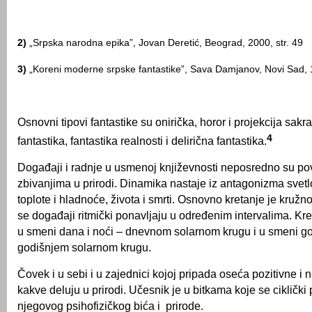
2)
„Srpska narodna epika”, Jovan Deretić, Beograd, 2000, str. 49
3)
„Koreni moderne srpske fantastike”, Sava Damjanov, Novi Sad, 1
Osnovni tipovi fantastike su onirička, horor i projekcija sakra
4
fantastika, fantastika realnosti i delirična fantastika.
Događaji i radnje u usmenoj književnosti neposredno su po
zbivanjima u prirodi. Dinamika nastaje iz antagonizma svetlo
toplote i hladnoće, života i smrti. Osnovno kretanje je kružn
se događaji ritmički ponavljaju u određenim intervalima. Kre
u smeni dana i noći – dnevnom solarnom krugu i u smeni go
godišnjem solarnom krugu.
Čovek i u sebi i u zajednici kojoj pripada oseća pozitivne i 
kakve deluju u prirodi. Učesnik je u bitkama koje se ciklički
njegovog psihofizičkog bića i prirode.