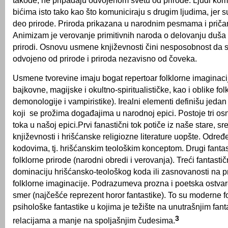
bićima isto tako kao što komuniciraju s drugim ljudima, jer su 
deo prirode. Priroda prikazana u narodnim pesmama i priča
Animizam je verovanje primitivnih naroda o delovanju duša 
prirodi. Osnovu usmene književnosti čini nesposobnost da s
odvojeno od prirode i priroda nezavisno od čoveka.
Usmene tvorevine imaju bogat repertoar folklorne imaginacij
bajkovne, magijske i okultno-spiritualističke, kao i oblike fol
demonologije i vampiristike). Irealni elementi definišu jedan 
koji se prožima događajima u narodnoj epici. Postoje tri o
toka u našoj epici.Prvi fanastični tok potiče iz naše stare, 
književnosti i hrišćanske religiozne literature uopšte. Određe
kodovima, tj. hrišćanskim teološkim konceptom.
Drugi fantas
folklorne prirode (narodni obredi i verovanja). Treći fantasti
dominaciju hrišćansko-teološkog koda ili zasnovanosti na
folklorne imaginacije. Podrazumeva prozna i poetska ostvar
smer (najčešće reprezent horor fantastike). To su moderne f
psihološke fantastike u kojima je težište na unutrašnjim fant
3
relacijama a manje na spoljašnjim čudesima.