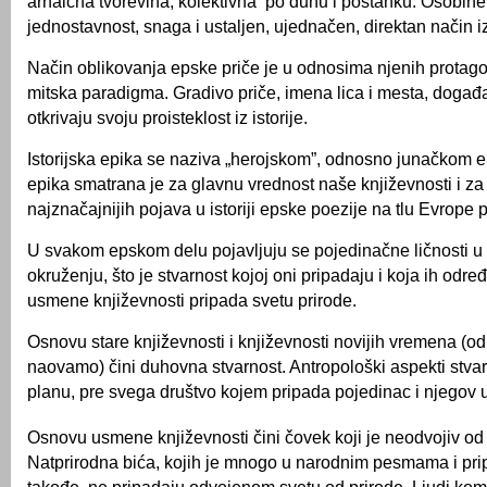
arhaična tvorevina, kolektivna po duhu i postanku. Osobin
jednostavnost, snaga i ustaljen, ujednačen, direktan način i
Način oblikovanja epske priče je u odnosima njenih protagon
mitska paradigma. Gradivo priče, imena lica i mesta, događaji
otkrivaju svoju proisteklost iz istorije.
Istorijska epika se naziva „herojskom”, odnosno junačkom 
epika smatrana je za glavnu vrednost naše književnosti i za
najznačajnijih pojava u istoriji epske poezije na tlu Evrope
U svakom epskom delu pojavljuju se pojedinačne ličnosti 
okruženju, što je stvarnost kojoj oni pripadaju i koja ih odr
usmene književnosti pripada svetu prirode.
Osnovu stare književnosti i književnosti novijih vremena (od
naovamo) čini duhovna stvarnost. Antropološki aspekti stva
planu, pre svega društvo kojem pripada pojedinac i njegov u
Osnovu usmene književnosti čini čovek koji je neodvojiv od 
Natprirodna bića, kojih je mnogo u narodnim pesmama i pr
takođe, ne pripadaju odvojenom svetu od prirode. Ljudi kom