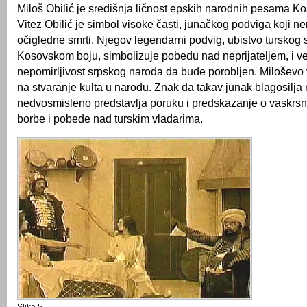
Miloš Obilić je središnja ličnost epskih narodnih pesama K
Vitez Obilić je simbol visoke časti, junačkog podviga koji n
očigledne smrti. Njegov legendarni podvig, ubistvo turskog 
Kosovskom boju, simbolizuje pobedu nad neprijateljem, i v
nepomirljivost srpskog naroda da bude porobljen. Miloševo v
na stvaranje kulta u narodu. Znak da takav junak blagosilj
nedvosmisleno predstavlja poruku i predskazanje o vaskrs
borbe i pobede nad turskim vladarima.