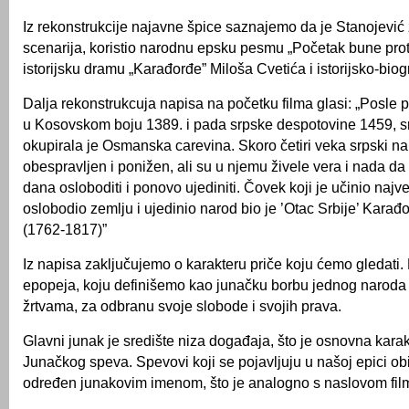
Iz rekonstrukcije najavne špice saznajemo da je Stanojević
scenarija, koristio narodnu epsku pesmu „Početak bune proti
istorijsku dramu „Karađorđe” Miloša Cvetića i istorijsko-bio
Dalja rekonstrukcuja napisa na početku filma glasi: „Posle
u Kosovskom boju 1389. i pada srpske despotovine 1459, s
okupirala je Osmanska carevina. Skoro četiri veka srpski na
obespravljen i ponižen, ali su u njemu živele vera i nada d
dana osloboditi i ponovo ujediniti. Čovek koji je učinio najv
oslobodio zemlju i ujedinio narod bio je ’Otac Srbije’ Karađ
(1762-1817)”
Iz napisa zaključujemo o karakteru priče koju ćemo gledati.
epopeja, koju definišemo kao junačku borbu jednog naroda 
žrtvama, za odbranu svoje slobode i svojih prava.
Glavni junak je središte niza događaja, što je osnovna karak
Junačkog speva. Spevovi koji se pojavljuju u našoj epici o
određen junakovim imenom, što je analogno s naslovom fil