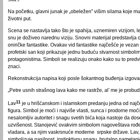
Slika 5
Na početku, glavni junak je „obeležen” višim silama koje m
životni put.
Scena se nastavlja tako što je spahija, uznemiren vizijom, 
snu je doživeo narednu viziju. Snovni materijal predstavlja 
oniričke fantastike. Ovakav vid fantastike najčešće je vezan
profetski san koji prikazuje jednu buduću stvarnost simbolima
protagonistima. Simboli se realizuju onako kako su to predvi
znaci.
Rekonstrukcija napisa koji posle šokantnog buđenja izgovara
„Petre usnih strašnog lava kako me rastrže, al’ me je probud
11
Lav
je u hrišćanskom i islamskom predanju jedna od najče
figura. Simbol je moći i najviše vlasti, sunca i prodorne moć
nesalomljiv autoritet i snagu svetih bića koja nastoje da d
uzvišenost. Stanojević ovakvim simbolom nagoveštava rođ
vladara, a sa njim vaskrsnuće moderne srpske države. Lav,
simbolizuje nasilnost, instinktivnu snagu, brutalno nametanje