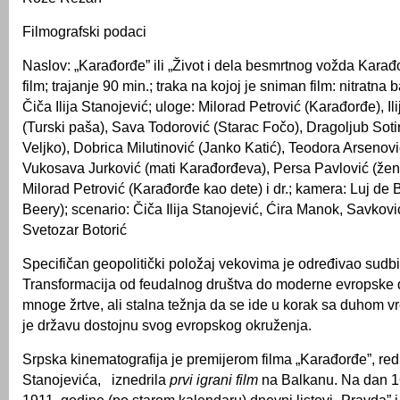
Filmografski podaci
Naslov: „Karađorđe” ili „Život i dela besmrtnog vožda Karađ
film; trajanje 90 min.; traka na kojoj je sniman film: nitratna
Čiča Ilija Stanojević; uloge: Milorad Petrović (Karađorđe), Il
(Turski paša), Sava Todorović (Starac Fočo), Dragoljub Soti
Veljko), Dobrica Milutinović (Janko Katić), Teodora Arsenovi
Vukosava Jurković (mati Karađorđeva), Persa Pavlović (žen
Milorad Petrović (Karađorđe kao dete) i dr.; kamera: Luj de 
Beery); scenario: Čiča Ilija Stanojević, Ćira Manok, Savkovi
Svetozar Botorić
Specifičan geopolitički položaj vekovima je određivao sudbi
Transformacija od feudalnog društva do moderne evropske 
mnoge žrtve, ali stalna težnja da se ide u korak sa duhom v
je državu dostojnu svog evropskog okruženja.
Srpska kinematografija je premijerom filma „Karađorđe”, redit
Stanojevića, iznedrila
prvi igrani film
na Balkanu. Na dan 1