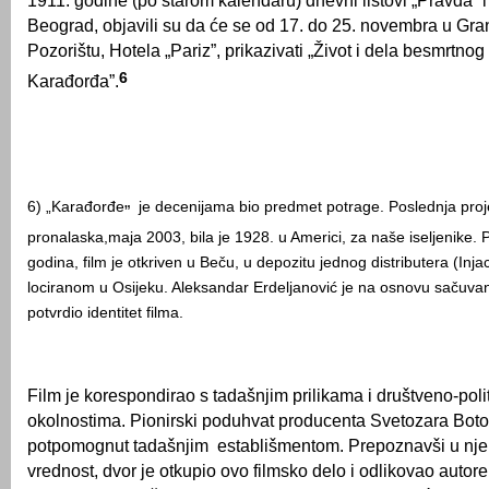
1911. godine (po starom kalendaru) dnevni listovi „Pravda” 
Beograd, objavili su da će se od 17. do 25. novembra u Gr
Pozorištu, Hotela „Pariz”, prikazivati „Život i dela besmrtno
6
Karađorđa”.
6) „Karađorđe
je decenijama bio predmet potrage. Poslednja proje
”
pronalaska
,
maja 2003, bila je 1928. u Americi, za naše iseljenike
godina, film je otkriven u Beču, u depozitu jednog distributera (Injac
lociranom u Osijeku. Aleksandar Erdeljanović je na osnovu sačuvani
potvrdio identitet filma.
Film je korespondirao s tadašnjim prilikama i društveno-poli
okolnostima. Pionirski poduhvat producenta Svetozara Botor
potpomognut tadašnjim establišmentom. Prepoznavši u nj
vrednost, dvor je otkupio ovo filmsko delo i odlikovao autore.