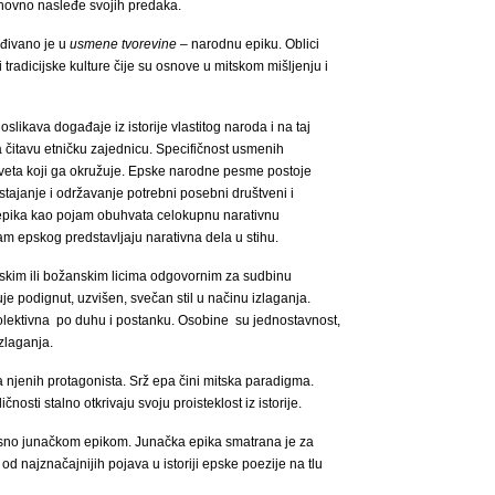
uhovno nasleđe svojih predaka.
đivano je u
usmene tvorevine
– narodnu epiku. Oblici
tradicijske kulture čije su osnove u mitskom mišljenju i
likava događaje iz istorije vlastitog naroda i na taj
čitavu etničku zajednicu. Specifičnost usmenih
 sveta koji ga okružuje. Epske narodne pesme postoje
tajanje i održavanje potrebni posebni društveni i
 epika
kao pojam obuhvata celokupnu narativnu
am epskog predstavljaju narativna dela u stihu.
nskim ili božanskim licima odgovornim za sudbinu
je podignut, uzvišen, svečan stil u načinu izlaganja.
kolektivna po duhu i postanku. Osobine su jednostavnost,
zlaganja.
 njenih protagonista. Srž epa čini mitska paradigma.
čnosti stalno otkrivaju svoju proisteklost iz istorije.
nosno junačkom epikom. Junačka epika smatrana je za
od najznačajnijih pojava u istoriji epske poezije na tlu