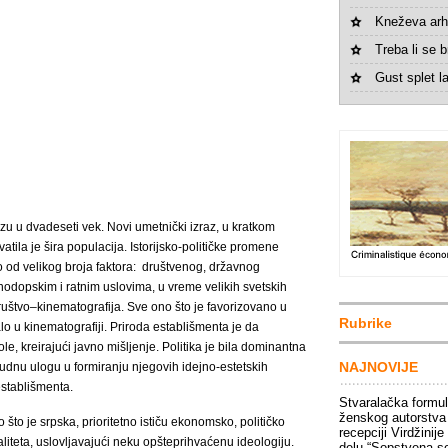
Kneževa arh
Treba li se br
Gust splet la
u u dvadeseti vek. Novi umetnički izraz, u kratkom
tila je šira populacija. Istorijsko-političke promene
ilo od velikog broja faktora: društvenog, državnog
irnodopskim i ratnim uslovima, u vreme velikih svetskih
uštvo–kinematografija. Sve ono što je favorizovano u
Rubrike
alo u kinematografiji. Priroda establišmenta je da
e, kreirajući javno mišljenje. Politika je bila dominantna
NAJNOVIJE
sudnu ulogu u formiranju njegovih idejno-estetskih
establišmenta.
Stvaralačka formu
ženskog autorstva
što je srpska, prioritetno ističu ekonomsko, političko
recepciji Virdžinije
liteta, uslovljavajući neku opšteprihvaćenu ideologiju.
delu “Sopstvena s