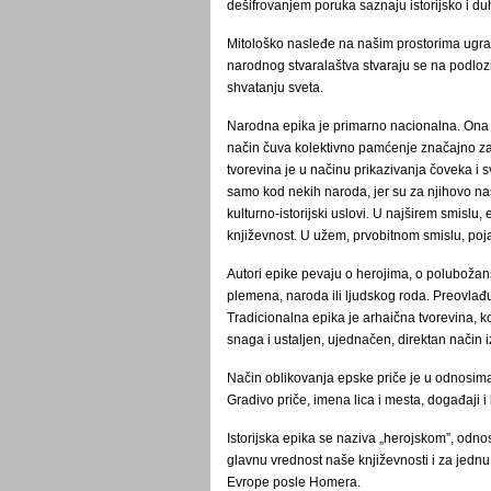
dešifrovanjem poruka saznaju istorijsko i d
Mitološko nasleđe na našim prostorima ugra
narodnog stvaralaštva stvaraju se na podlozi 
shvatanju sveta.
Narodna epika je primarno nacionalna. Ona os
način čuva kolektivno pamćenje značajno za 
tvorevina je u načinu prikazivanja čoveka i
samo kod nekih naroda, jer su za njihovo nas
kulturno-istorijski uslovi. U najširem smislu,
književnost. U užem, prvobitnom smislu, poj
Autori epike pevaju o herojima, o poluboža
plemena, naroda ili ljudskog roda. Preovlađu
Tradicionalna epika je arhaična tvorevina, 
snaga i ustaljen, ujednačen, direktan način i
Način oblikovanja epske priče je u odnosima
Gradivo priče, imena lica i mesta, događaji i li
Istorijska epika se naziva „herojskom”, od
glavnu vrednost naše književnosti i za jednu 
Evrope posle Homera.