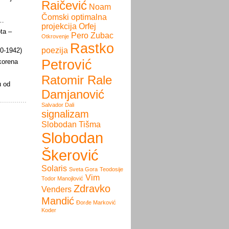
Raičević
Noam
Čomski
optimalna
i…
projekcija
Orfej
ota –
Pero Zubac
Otkrovenje
Rastko
poezija
60-1942)
Petrović
 korena
Ratomir Rale
u od
Damjanović
Salvador Dali
signalizam
Slobodan Tišma
Slobodan
Škerović
Solaris
Sveta Gora
Teodosije
Vim
Todor Manojlović
Zdravko
Venders
Mandić
Đorđe Marković
Koder