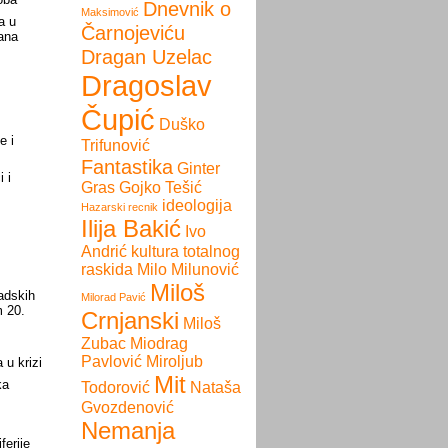
Dnevnik o
Maksimović
a u
Čarnojeviću
ana
Dragan Uzelac
Dragoslav
Čupić
Duško
e i
Trifunović
Fantastika
Ginter
 i
Gras
Gojko Tešić
ideologija
Hazarski recnik
Ilija Bakić
Ivo
Andrić
kultura totalnog
raskida
Milo Milunović
Miloš
adskih
Milorad Pavić
m 20.
Crnjanski
Miloš
Zubac
Miodrag
Pavlović
Miroljub
 u krizi
Mit
ka
Todorović
Nataša
Gvozdenović
Nemanja
ferije