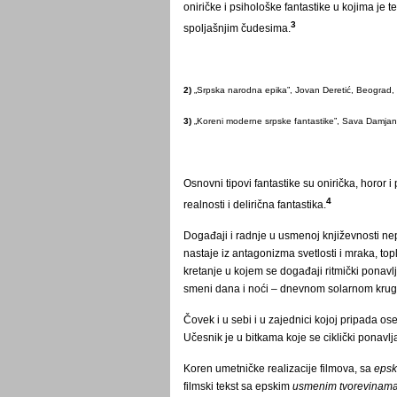
oniričke i psihološke fantastike u kojima je 
3
spoljašnjim čudesima.
2)
„Srpska narodna epika”, Jovan Deretić, Beograd, 
3)
„Koreni moderne srpske fantastike”, Sava Damjano
Osnovni tipovi fantastike su onirička, horor i 
4
realnosti i delirična fantastika.
Događaji i radnje u usmenoj književnosti ne
nastaje iz antagonizma svetlosti i mraka, top
kretanje u kojem se događaji ritmički ponavl
smeni dana i noći – dnevnom solarnom krugu
Čovek i u sebi i u zajednici kojoj pripada os
Učesnik je u bitkama koje se ciklički ponavlj
Koren umetničke realizacije filmova, sa
epsk
filmski tekst sa epskim
usmenim tvorevinam