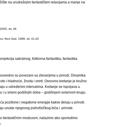
težište na unutrašnjim fantastičkim relacijama a manje na
2000, str. 49
v, Novi Sad, 1988, str. 41-42
projekcija sakralnog, folklorna fantastika, fantastika
posredno su povezani sa zbivanjima u prirodi. Dinamika
lote i hladnoće, života i smrti. Osnovno kretanje je kružno
jaju u određenim intervalima. Kretanje se ispoljava u
 i u smeni godišnjih doba – godišnjem solarnom krugu.
eća pozitivne i negativne energije kakve deluju u prirodi.
aju unutar njegovog psihofizičkog bića i prirode.
o-fantastičnim modusom
, nalazimo ako uporedimo
a
.