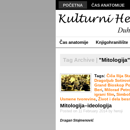
POČETNA
ČAS ANATOMIJE
MANUSKRIPT
POLIS
VIZU
ARHIVA
O NAMA
ŽIVA RE
Čas anatomije
Knjigohranilište
Tag Archive |
"Mitologija"
Tags:
Čiča Ilija S
Dragoljub Sotirov
Grand Bioskop Po
Beri
,
Milorad Petr
igrani film
,
Simbol
Usmene tvorevine
,
Život i dela be
Mitologija–ideologija
Posted on 11 February 2014 by heroji
Dragan Stojmenović