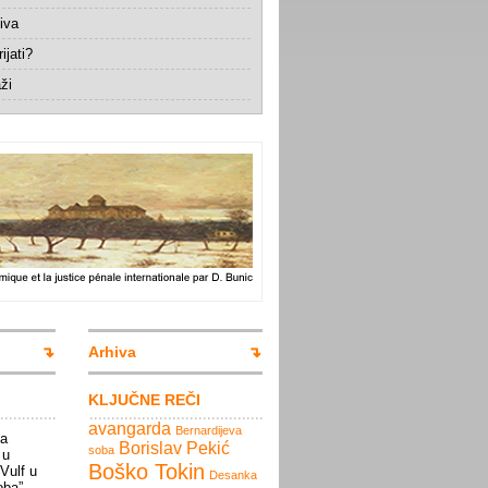
iva
ijati?
ži
Arhiva
KLJUČNE REČI
avangarda
Bernardijeva
la
Borislav Pekić
soba
 u
Boško Tokin
 Vulf u
Desanka
oba”