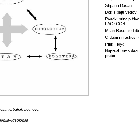
Stipan i Dušan
Dok šibaju vetrov
Rvački princip živ
LAOKOON
Milan Rešetar (18
O dubini i raskoši
Pink Floyd
Napravili smo dec
pruća
nosa verbalnih pojmova
logija–ideologija