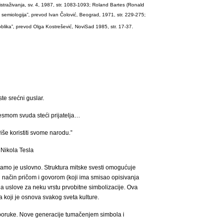
istraživanja, sv. 4, 1987, str. 1083-1093; Roland Bartes (
Ronald
, semiologija”, prevod Ivan Čolović, Beograd, 1971, str. 229-275;
oblika
”,
prevod Olga Kostrešević
,
Novi
Sad 1985, str. 17-37.
ste srećni guslar.
esmom svuda steći prijatelja…
iše koristiti svome narodu.”
Nikola Tesla
amo je uslovno. Struktura mitske svesti omogućuje
j način pričom i govorom (koji ima smisao opisivanja
ja uslove za neku vrstu prvobitne simbolizacije. Ova
a koji je osnova svakog sveta kulture.
poruke. Nove generacije tumačenjem simbola i