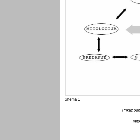
Shema 1
Prikaz od
mito