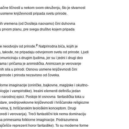
čne ličnosti u nekom svom okruženju, što je stvarnost
k usmene književnosti pripada svetu prirode.
vijih vremena (od Dositeja naovamo) čini duhovna
u u prvom planu, pre svega društvo kojem pripada
2
e neodvojiv od prirode.
Natprirodna bića, kojih je
takođe, ne pripadaju odvojenom svetu od prirode. Ljudi
municiraju s drugim ljudima, jer su i jedni i drugi deo
ama i pričama je animistička. Animizam je verovanje
ih sila u prirodi. Osnovu usmene književnosti čini
prirode i priroda nezavisno od čoveka.
orne imaginacije (oniričke, bajkovne, magijske i okultno-
logije i vampiristike). Irealni elementi definišu jedan
 narodnoj epici. Postoje tri osnovna fantastička toka u
 stare, srednjovekovne književnosti i hrišćanske religiozne
vima, tj. hrišćanskim teološkim konceptom.
Drugi
obredi i verovanja). Treći fantastični tok nema dominaciju
 na primesama folklorne imaginacije. Podrazumeva
najčešće reprezent horor fantastike). To su moderne forme