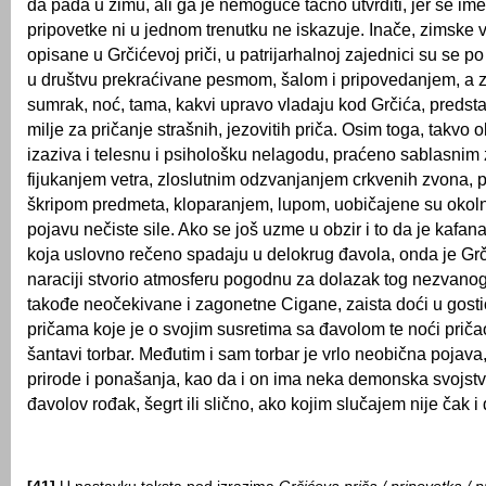
da pada u zimu, ali ga je nemoguće tačno utvrditi, jer se i
pripovetke ni u jednom trenutku ne iskazuje. Inače, zimske 
opisane u Grčićevoj priči, u patrijarhalnoj zajednici su se po 
u društvu prekraćivane pesmom, šalom i pripovedanjem, a 
sumrak, noć, tama, kakvi upravo vladaju kod Grčića, predst
milje za pričanje strašnih, jezovitih priča. Osim toga, takvo 
izaziva i telesnu i psihološku nelagodu, praćeno sablasnim
fijukanjem vetra, zloslutnim odzvanjanjem crkvenih zvona, 
škripom predmeta, kloparanjem, lupom, uobičajene su okolno
pojavu nečiste sile. Ako se još uzme u obzir i to da je kafa
koja uslovno rečeno spadaju u delokrug đavola, onda je Grč
naraciji stvorio atmosferu pogodnu za dolazak tog nezvanog 
takođe neočekivane i zagonetne Cigane, zaista doći u gosti
pričama koje je o svojim susretima sa đavolom te noći pričao
šantavi torbar. Međutim i sam torbar je vrlo neobična pojav
prirode i ponašanja, kao da i on ima neka demonska svojstv
đavolov rođak, šegrt ili slično, ako kojim slučajem nije čak i