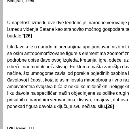
Beograd, 1999.
U napetosti između ove dve tendencije, narodno verovanje je
između viđenja Satane kao strahovito moćnog gospodara t
budale.”
[26]
Lik đavola je u narodnim predanjima upotpunjavan nizom trivi
se osim antropomorfizovane figure s elementima zoomorfizm
podrobne opise đavolovog izgleda, kretanja, igre, odeće, u
izbeći i nadmudriti nečastivog. Folklorna mašta zamišlja đav
načine, što umnogome zavisi od porekla pojedinih osobina k
đavolovoj ličnosti, koja je asimilovala mnogobrojna i vrlo raz
ambivalentna svojstva bića iz nekoliko mitoloških i religijski
liku đavola na specifičan način objedinjene su odlike drugih
prisutnih u narodnim verovanjima: divova, zmajeva, duhova, z
ponekad figura đavola uključuje svu nečistu silu.
[28]
[26]
Rasel, 111.