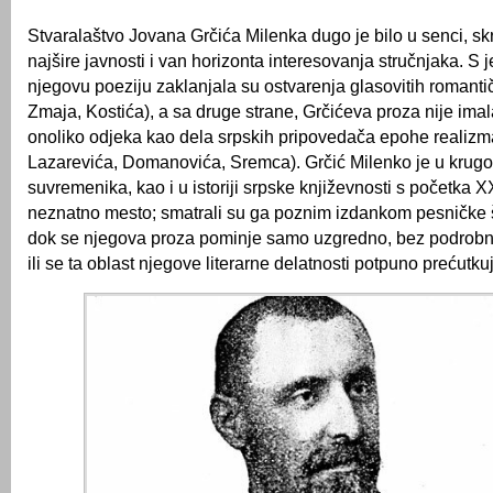
Stvaralaštvo Jovana Grčića Milenka dugo je bilo u senci, sk
najšire javnosti i van horizonta interesovanja stručnjaka. S 
njegovu poeziju zaklanjala su ostvarenja glasovitih romanti
Zmaja, Kostića), a sa druge strane, Grčićeva proza nije imala
onoliko odjeka kao dela srpskih pripovedača epohe realizma
Lazarevića, Domanovića, Sremca). Grčić Milenko je u krugo
suvremenika, kao i u istoriji srpske književnosti s početka 
neznatno mesto; smatrali su ga poznim izdankom pesničke 
dok se njegova proza pominje samo uzgredno, bez podrobn
ili se ta oblast njegove literarne delatnosti potpuno prećutk