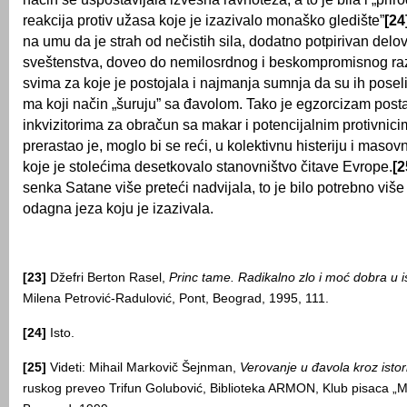
reakcija protiv užasa koje je izazivalo monaško gledište”
[24
na umu da je strah od nečistih sila, dodatno potpirivan del
sveštenstva, doveo do nemilosrdnog i beskompromisnog ra
svima za koje je postojala i najmanja sumnja da su ih poseli
ma koji način „šuruju” sa đavolom. Tako je egzorcizam post
inkvizitorima za obračun sa makar i potencijalnim protivnic
prerastao je, moglo bi se reći, u kolektivnu histeriju i maso
koje je stolećima desetkovalo stanovništvo čitave Evrope.
[2
senka Satane više preteći nadvijala, to je bilo potrebno viš
odagna jeza koju je izazivala.
[23]
Džefri Berton Rasel,
Princ tame. Radikalno zlo i moć dobra u ist
Milena Petrović-Radulović, Pont, Beograd, 1995, 111.
[24]
Isto.
[25]
Videti: Mihail Markovič Šejnman,
Verovanje u đavola kroz istorij
ruskog preveo Trifun Golubović, Biblioteka ARMON, Klub pisaca „Mi