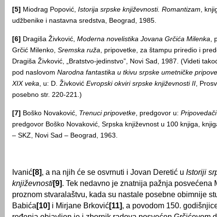
[5]
Miodrag Popović,
Istorija srpske književnosti. Romantizam
, knj
udžbenike i nastavna sredstva, Beograd, 1985.
[6]
Dragiša Živković,
Moderna novelistika Jovana Grčića Milenka
, 
Grčić Milenko,
Sremska ruža
, pripovetke, za štampu priredio i pr
Dragiša Živković, „Bratstvo-jedinstvo”, Novi Sad, 1987. (Videti tako
pod naslovom
Narodna fantastika u tkivu srpske umetničke pripov
XIX
veka
, u: D. Živković
Evropski okviri srpske književnosti
II
, Pros
posebno str. 220-221.)
[7]
Boško Novaković,
Trenuci pripovetke
, predgovor u:
Pripovedači
predgovor Boško Novaković, Srpska književnost u 100 knjiga, knjig
– SKZ, Novi Sad – Beograd, 1963.
Ivanić
[8]
, a na njih će se osvrnuti i Jovan Deretić u
Istoriji s
književnosti
[9]
. Tek nedavno je znatnija pažnja posvećena
proznom stvaralaštvu, kada su nastale posebne obimnije st
Babića
[10]
i Mirjane Brković
[11]
, a povodom 150. godišnjic
rođenja objavljen je i zbornik radova posvećen Grčićevom 