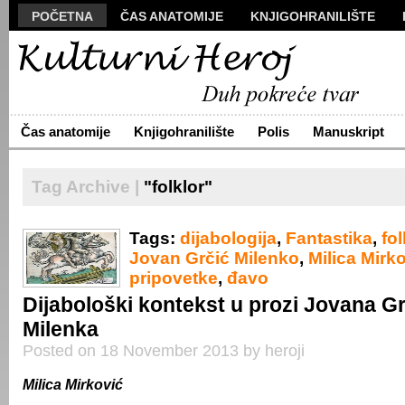
POČETNA
ČAS ANATOMIJE
KNJIGOHRANILIŠTE
MANUSKRIPT
POLIS
VIZUALI
NOVA PROZA
S
ARHIVA
O NAMA
ŽIVA REČ
KONTAKT
Čas anatomije
Knjigohranilište
Polis
Manuskript
Tag Archive |
"folklor"
Tags:
dijabologija
,
Fantastika
,
fol
Jovan Grčić Milenko
,
Milica Mirk
pripovetke
,
đavo
Dijabološki kontekst u prozi Jovana G
Milenka
Posted on 18 November 2013 by heroji
Milica
M
irković