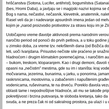
hrišćanstva (Sotona, Lucifer, antihrist), bogumilstva (Satanai
(bes, Hromi Daba), a javljaju se i magijski nazivi kojima se 
Bog s nama, nečastivi, nečasnik, klevetnik, anatemnik, naletn
Rasel veli da je i nadevanje apsurdnih imena jedan od me
kojim je „narod proizvodio protivotrov za stravu koju im je Zli
Uobičajeno vreme đavolje aktivnosti prema narodnim verova
naročito period od ponoći do prvih petlova, a u toku godine 
u zimsko doba, za vreme tzv. nekrštenih dana (od Božića do 
leti, uoči Ivanjdana. Prisustvo nečiste sile praćeno je snažn
hladnoćom i drugim klimatskm poremećajima, i naročitim au
– bukom, treskom, kloparanjem. Kao i drugi demoni, đavoli
opasni na „nečistim” mestima, gde su im i staništa: kraj vode
močvarama, jezerima, bunarima, u jarku, u ponorima, jama
raskrsnicama, mostovima, u zabačenim i napuštenim građ
vodenicama, ruševinama, te na drveću. Poreklo đavola vez
oblasti tame i nepodnošljive hladnoće, ali mu se takođe pripi
pokretljivost i brzina putovanja, te sloboda kretanja, tako d
svuda, a ne preza čak ni od sakralnog prostora, pa ulazi i u 