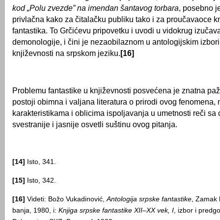
kod „Polu zvezde” na imendan šantavog torbara
, posebno je
privlačna kako za čitalačku publiku tako i za proučavaoce knj
fantastika. To Grčićevu pripovetku i uvodi u vidokrug izučav
demonologije, i čini je nezaobilaznom u antologijskim izbor
književnosti na srpskom jeziku.
[16]
Problemu fantastike u književnosti posvećena je znatna paž
postoji obimna i valjana literatura o prirodi ovog fenomena,
karakteristikama i oblicima ispoljavanja u umetnosti reči sa 
svestranije i jasnije osvetli suštinu ovog pitanja.
[14]
Isto, 341.
[15]
Isto, 342.
[16]
Videti: Božo Vukadinović,
Antologija srpske fantastike
, Zamak k
banja, 1980, i:
Knjiga srpske fantastike
XII
–
XX
vek,
I
, izbor i pred