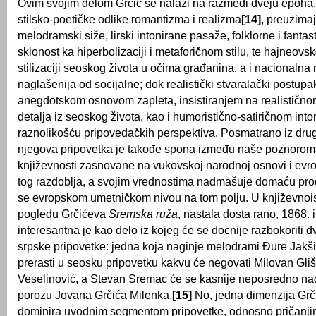
Ovim svojim delom Grčić se nalazi na razmeđi dveju epoha
stilsko-poetičke odlike romantizma i realizma
[14]
, preuzima
melodramski siže, lirski intonirane pasaže, folklorne i fanta
sklonost ka hiperbolizaciji i metaforičnom stilu, te hajneovskoj
stilizaciji seoskog života u očima građanina, a i nacionalna 
naglašenija od socijalne; dok realistički stvaralački postupa
anegdotskom osnovom zapleta, insistiranjem na realistično
detalja iz seoskog života, kao i humoristično-satiričnom into
raznolikošću pripovedačkih perspektiva. Posmatrano iz dru
njegova pripovetka je takođe spona između naše poznorom
književnosti zasnovane na vukovskoj narodnoj osnovi i evro
tog razdoblja, a svojim vrednostima nadmašuje domaću prod
se evropskom umetničkom nivou na tom polju. U književnoi
pogledu Grčićeva
Sremska ruža
, nastala dosta rano, 1868. 
interesantna je kao delo iz kojeg će se docnije razbokoriti d
srpske pripovetke: jedna koja naginje melodrami Đure Jakš
prerasti u seosku pripovetku kakvu će negovati Milovan Gliš
Veselinović, a Stevan Sremac će se kasnije neposredno na
porozu Jovana Grčića Milenka.
[15]
No, jedna dimenzija Grč
dominira uvodnim segmentom pripovetke, odnosno pričanj