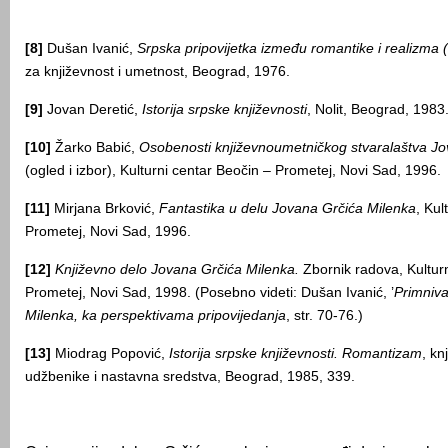
[8]
Dušan Ivanić,
Srpska pripovijetka između romantike i realizma
za književnost i umetnost, Beograd, 1976.
[9]
Jovan Deretić,
Istorija srpske književnosti
, Nolit, Beograd, 1983
[10]
Žarko Babić,
Osobenosti književnoumetničkog stvaralaštva Jo
(ogled i izbor), Kulturni centar Beočin – Prometej, Novi Sad, 1996.
[11]
Mirjana Brković,
Fantastika u delu
Jovana Grčića Milenka
, Kul
Prometej, Novi Sad, 1996.
[12]
Književno delo Jovana Grčića Milenka.
Zbornik radova, Kulturn
Prometej, Novi Sad, 1998. (Posebno videti: Dušan Ivanić, ’
Primniv
Milenka, ka perspektivama pripovijedanja
, str. 70-76.)
[13]
Miodrag Popović,
Istorija srpske književnosti. Romantizam
, kn
udžbenike i nastavna sredstva, Beograd, 1985, 339.