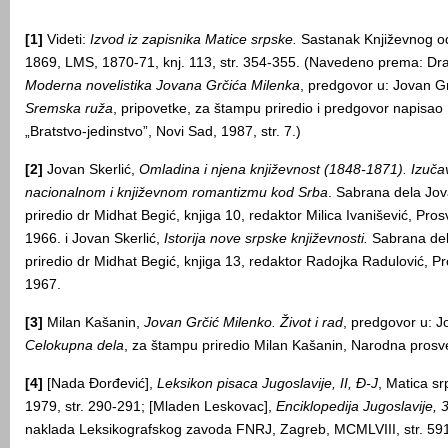
[1]
Videti:
Izvod iz zapisnika Matice srpske.
Sastanak Književnog od
1869, LMS, 1870-71, knj. 113, str. 354-355. (Navedeno prema: Dra
Moderna novelistika Jovana Grčića Milenka
, predgovor u: Jovan Gr
Sremska ruža
, pripovetke, za štampu priredio i predgovor napisao 
„Bratstvo-jedinstvo”, Novi Sad, 1987, str. 7.)
[2]
Jovan Skerlić,
Omladina
i
njena
književnost
(1848-1871).
Izuča
nacionalnom i knjiž
e
vnom romantizmu kod Srba
. Sabrana dela Jov
priredio dr Midhat Begić, knjiga 10, redaktor Milica Ivanišević, Pro
1966. i Jovan Skerlić,
Istorija
nove
srpske
književnosti
.
Sabrana del
priredio dr Midhat Begić, knjiga 13, redaktor Radojka Radulović, P
1967.
[3]
Milan Kašanin,
Jovan Grčić Milenko. Život i rad
, predgovor u: J
Celokupna dela
, za štampu priredio Milan Kašanin, Narodna prosv
[4]
[Nada Đorđević],
Leksikon pisaca Jugoslavije, II, Đ-J
, Matica sr
1979, str. 290-291; [Mladen Leskovac],
Enciklopedija Jugoslavije, 
naklada Leksikografskog zavoda FNRJ, Zagreb, MCMLVIII, str. 59