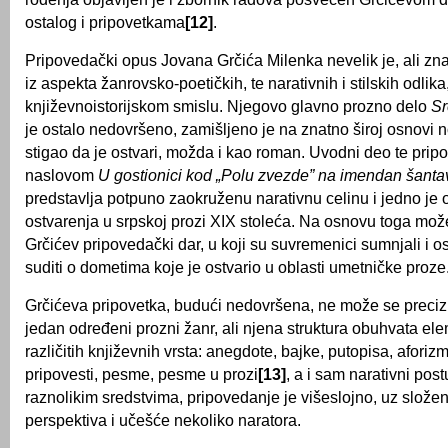
ostalog i pripovetkama
[12]
.
Pripovedački opus Jovana Grčića Milenka nevelik je, ali zna
iz aspekta žanrovsko-poetičkih, te narativnih i stilskih odlika
književnoistorijskom smislu. Njegovo glavno prozno delo
Sr
je ostalo nedovršeno, zamišljeno je na znatno široj osnovi no
stigao da je ostvari, možda i kao roman. Uvodni deo te prip
naslovom
U gostionici kod „Polu zvezde” na imendan šanta
predstavlja potpuno zaokruženu narativnu celinu i jedno je o
ostvarenja u srpskoj prozi XIX stoleća. Na osnovu toga može
Grčićev pripovedački dar, u koji su suvremenici sumnjali i os
suditi o dometima koje je ostvario u oblasti umetničke proze
Grčićeva pripovetka, budući nedovršena, ne može se precizn
jedan određeni prozni žanr, ali njena struktura obuhvata el
različitih književnih vrsta: anegdote, bajke, putopisa, aforiz
pripovesti, pesme, pesme u prozi
[13]
, a i sam narativni pos
raznolikim sredstvima, pripovedanje je višeslojno, uz složen
perspektiva i učešće nekoliko naratora.