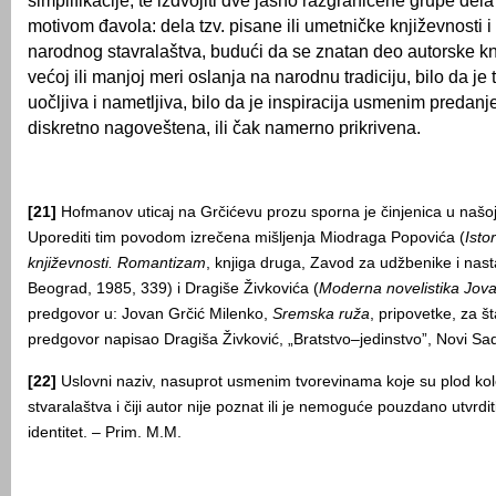
simplifikacije, te izdvojiti dve jasno razgraničene grupe del
motivom đavola: dela tzv. pisane ili umetničke književnosti
narodnog stavralaštva, budući da se znatan deo autorske kn
većoj ili manjoj meri oslanja na narodnu tradiciju, bilo da je
uočljiva i nametljiva, bilo da je inspiracija usmenim preda
diskretno nagoveštena, ili čak namerno prikrivena.
[21]
Hofmanov uticaj na Grčićevu prozu sporna je činjenica u našoj is
Uporediti tim povodom izrečena mišljenja Miodraga Popovića (
Isto
književnosti. Romantizam
, knjiga druga, Zavod za udžbenike i nas
Beograd, 1985, 339) i Dragiše Živkovića (
Moderna novelistika Jov
predgovor u: Jovan Grčić Milenko,
Sremska ruža
, pripovetke, za š
predgovor napisao Dragiša Živković, „Bratstvo–jedinstvo”, Novi Sa
[22]
Uslovni naziv, nasuprot usmenim tvorevinama koje su plod kol
stvaralaštva i čiji autor nije poznat ili je nemoguće pouzdano utvrdit
identitet. – Prim. M.M.