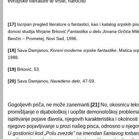
evropske literature te vrste, naročito
[17]
Iscrpan pregled literature o fantastici, kao i katalog srpskih pi
donosi studija Mirjane Brković
Fantastika u delu
Jovana Grčića Mil
Beočin – Prometej, Novi Sad, 1996.
[18]
Sava Damjanov,
Koreni moderne srpske fantastike
, Matica sr
1988.
[19]
Brković, 53.
[20]
Sava Damjanov,
Navedeno delo
, 47-59.
Gogoljevih priča, ne može zanemariti.
[21]
No, okosnicu teks
promišljanje o dijabološkoj i uopšte demonološkoj problemat
ispitivanje pojave đavola, njegovih karakteristika i okolnosti
njegovo pojavljivanje u prozi našeg pisca, odnosno u njegovo
U gostionici kod „Polu zvezde” na imendan šantavog torbar