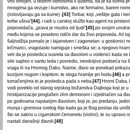
vrlo omiljen, u dobrim odnosima s ljudima, da je sa svima pri
mnogima ga vezuje i kumstvo, ako ne formalno, barem nom
(oslovljavaju ga sa
kume
) .
[43]
Torbar, koji „veštije gata i b
torbe ušiva”
[44]
, i radi u carskoj službi kao agent na prista
pripovedača, „prava je mustra od ljudi”
[45]
po svojim unutra
među kojima se posebno ističe dar da živo pripoveda. Ali taj 
šaljivdžija pomalo je i tajanstven i zagonetan: u gostionici 
krčmarici, vragolasto namiguje i smeška se; a njegovo hram
veli da je posledica susreta sa đavolom u vodenici kada se 
sile sapleo o santu leda i povredio, neodoljivo podseća n
vraga ili na Hromog Dabu. Naime, đavo se ponekad prikazu
kozijom nogom i kopitom, te stoga hramlje pri hodu,
[46]
a p
tumačenjima to je posledica pada s neba.
[47]
Hromi Daba, k
vodi poreklo od starog srpskog božanstva Dajboga koji je u
hristijanizacije proglašen zlim demonom i izjednačen sa đa
po godinama najstarijim đavolom, koji je, po predanju, jedin
munja i gromova svetog Ilije kada ga je Bog poslao da uništi 
što se sakrio u ciganskom ćemanetu (violini), te su uprav
nastali današnji đavoli.
[48]