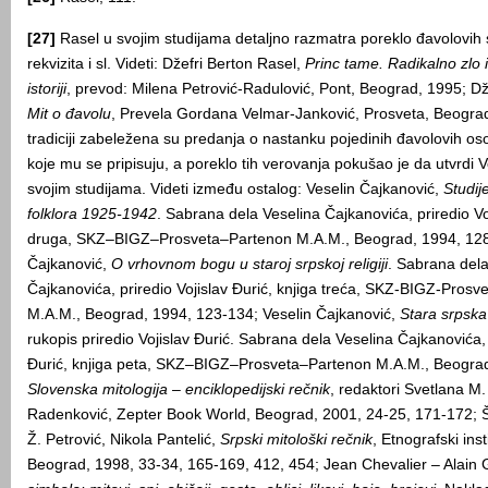
[27]
Rasel u svojim studijama detaljno razmatra poreklo đavolovih s
rekvizita i sl. Videti: Džefri Berton Rasel,
Princ tame. Radikalno zlo 
istoriji
, prevod: Milena Petrović-Radulović, Pont, Beograd, 1995; Dž
Mit o đavolu
, Prevela Gordana Velmar-Janković, Prosveta, Beograd,
tradiciji zabeležena su predanja o nastanku pojedinih đavolovih osob
koje mu se pripisuju, a poreklo tih verovanja pokušao je da utvrdi 
svojim studijama. Videti između ostalog: Veselin Čajkanović,
Studije
folklora 1925-1942
. Sabrana dela Veselina Čajkanovića, priredio Voj
druga, SKZ–BIGZ–Prosveta–Partenon M.A.M., Beograd, 1994, 128
Čajkanović,
O vrhovnom bogu u staroj srpskoj religiji
. Sabrana dela
Čajkanovića, priredio Vojislav Đurić, knjiga treća, SKZ-BIGZ-Prosv
M.A.M., Beograd, 1994, 123-134; Veselin Čajkanović,
Stara srpska r
rukopis priredio Vojislav Đurić. Sabrana dela Veselina Čajkanovića, 
Đurić, knjiga peta, SKZ–BIGZ–Prosveta–Partenon M.A.M., Beograd
Slovenska mitologija – enciklopedijski rečnik
, redaktori Svetlana M.
Radenković, Zepter Book World, Beograd, 2001, 24-25, 171-172; Šp
Ž. Petrović, Nikola Pantelić,
Srpski mitološki rečnik
, Etnografski ins
Beograd, 1998, 33-34, 165-169, 412, 454; Jean Chevalier – Alain