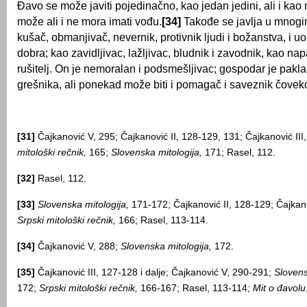
Đavo se može javiti pojedinačno, kao jedan jedini, ali i kao
može ali i ne mora imati vođu.
[34]
Takođe se javlja u mnog
kušač, obmanjivač, nevernik, protivnik ljudi i božanstva, i u
dobra; kao zavidljivac, lažljivac, bludnik i zavodnik, kao na
rušitelj. On je nemoralan i podsmešljivac; gospodar je pakla 
grešnika, ali ponekad može biti i pomagač i saveznik čovek
[31]
Čajkanović V, 295; Čajkanović II, 128-129, 131; Čajkanović III
mitološki rečnik,
165;
Slovenska mitologija,
171; Rasel, 112.
[32]
Rasel, 112.
[33]
Slovenska mitologija,
171-172; Čajkanović II, 128-129; Čajkano
Srpski mitološki rečnik,
166; Rasel, 113-114.
[34]
Čajkanović V, 288;
Slovenska mitologija,
172.
[35]
Čajkanović III, 127-128 i dalje; Čajkanović V, 290-291;
Slovens
172;
Srpski mitološki rečnik,
166-167; Rasel, 113-114;
Mit o đavolu