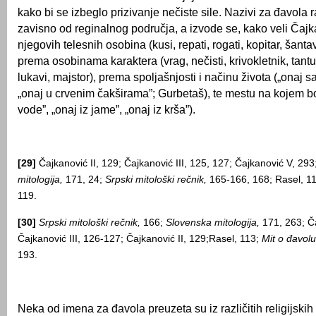
kako bi se izbeglo prizivanje nečiste sile. Nazivi za đavola r
zavisno od reginalnog područja, a izvode se, kako veli Čaj
njegovih telesnih osobina (kusi, repati, rogati, kopitar, šantav
prema osobinama karaktera (vrag, nečisti, krivokletnik, tantu
lukavi, majstor), prema spoljašnjosti i načinu života („onaj
„onaj u crvenim čakširama”; Gurbetaš), te mestu na kojem bo
vode”, „onaj iz jame”, „onaj iz krša”).
[29]
Čajkanović II, 129; Čajkanović III, 125, 127; Čajkanović V, 293
mitologija,
171, 24;
Srpski mitološki rečnik,
165-166, 168; Rasel, 1
119.
[30]
Srpski mitološki rečnik,
166;
Slovenska mitologija,
171, 263; Ča
Čajkanović III, 126-127; Čajkanović II, 129;Rasel, 113;
Mit o đavolu
193.
Neka od imena za đavola preuzeta su iz različitih religijskih