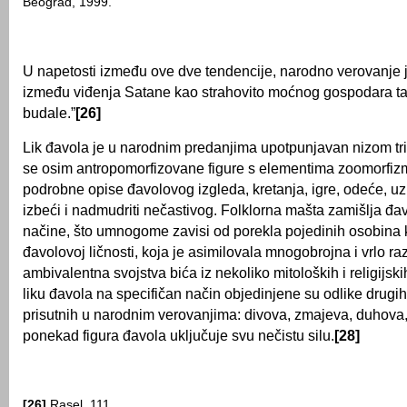
Beograd, 1999.
U napetosti između ove dve tendencije, narodno verovanje je
između viđenja Satane kao strahovito moćnog gospodara t
budale.”
[26]
Lik đavola je u narodnim predanjima upotpunjavan nizom trivi
se osim antropomorfizovane figure s elementima zoomorfizm
podrobne opise đavolovog izgleda, kretanja, igre, odeće, u
izbeći i nadmudriti nečastivog. Folklorna mašta zamišlja đav
načine, što umnogome zavisi od porekla pojedinih osobina k
đavolovoj ličnosti, koja je asimilovala mnogobrojna i vrlo raz
ambivalentna svojstva bića iz nekoliko mitoloških i religijski
liku đavola na specifičan način objedinjene su odlike drugih
prisutnih u narodnim verovanjima: divova, zmajeva, duhova, z
ponekad figura đavola uključuje svu nečistu silu.
[28]
[26]
Rasel, 111.