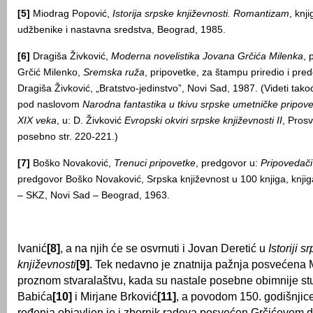
[5]
Miodrag Popović,
Istorija srpske književnosti. Romantizam
, knj
udžbenike i nastavna sredstva, Beograd, 1985.
[6]
Dragiša Živković,
Moderna novelistika Jovana Grčića Milenka
, 
Grčić Milenko,
Sremska ruža
, pripovetke, za štampu priredio i pr
Dragiša Živković, „Bratstvo-jedinstvo”, Novi Sad, 1987. (Videti tako
pod naslovom
Narodna fantastika u tkivu srpske umetničke pripov
XIX
veka
, u: D. Živković
Evropski okviri srpske književnosti
II
, Pros
posebno str. 220-221.)
[7]
Boško Novaković,
Trenuci pripovetke
, predgovor u:
Pripovedači
predgovor Boško Novaković, Srpska književnost u 100 knjiga, knjig
– SKZ, Novi Sad – Beograd, 1963.
Ivanić
[8]
, a na njih će se osvrnuti i Jovan Deretić u
Istoriji s
književnosti
[9]
. Tek nedavno je znatnija pažnja posvećena
proznom stvaralaštvu, kada su nastale posebne obimnije st
Babića
[10]
i Mirjane Brković
[11]
, a povodom 150. godišnjic
rođenja objavljen je i zbornik radova posvećen Grčićevom 