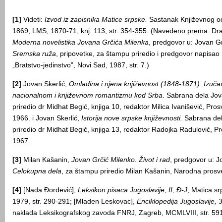
[1]
Videti:
Izvod iz zapisnika Matice srpske.
Sastanak Književnog od
1869, LMS, 1870-71, knj. 113, str. 354-355. (Navedeno prema: Dra
Moderna novelistika Jovana Grčića Milenka
, predgovor u: Jovan Gr
Sremska ruža
, pripovetke, za štampu priredio i predgovor napisao 
„Bratstvo-jedinstvo”, Novi Sad, 1987, str. 7.)
[2]
Jovan Skerlić,
Omladina
i
njena
književnost
(1848-1871).
Izuča
nacionalnom i knjiž
e
vnom romantizmu kod Srba
. Sabrana dela Jov
priredio dr Midhat Begić, knjiga 10, redaktor Milica Ivanišević, Pro
1966. i Jovan Skerlić,
Istorija
nove
srpske
književnosti
.
Sabrana del
priredio dr Midhat Begić, knjiga 13, redaktor Radojka Radulović, P
1967.
[3]
Milan Kašanin,
Jovan Grčić Milenko. Život i rad
, predgovor u: J
Celokupna dela
, za štampu priredio Milan Kašanin, Narodna prosv
[4]
[Nada Đorđević],
Leksikon pisaca Jugoslavije, II, Đ-J
, Matica sr
1979, str. 290-291; [Mladen Leskovac],
Enciklopedija Jugoslavije, 
naklada Leksikografskog zavoda FNRJ, Zagreb, MCMLVIII, str. 59