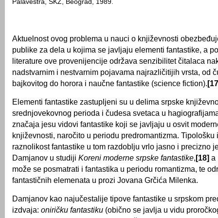
Palavestra, SKZ, Beograd, 1989.
Aktuelnost ovog problema u nauci o književnosti obezbeđuj
publike za dela u kojima se javljaju elementi fantastike, a p
literature ove provenijencije održava senzibilitet čitalaca na
nadstvarnim i nestvarnim pojavama najrazličitijih vrsta, od 
bajkovitog do horora i naučne fantastike (science fiction).
[17
Elementi fantastike zastupljeni su u delima srpske književno
srednjovekovnog perioda i čudesa svetaca u hagiografijama
značaja jesu vidovi fantastike koji se javljaju u osvit moder
književnosti, naročito u periodu predromantizma. Tipološku 
raznolikost fantastike u tom razdoblju vrlo jasno i precizno 
Damjanov u studiji
Koreni moderne srpske fantastike
,
[18]
a 
može se posmatrati i fantastika u periodu romantizma, te odr
fantastičnih elemenata u prozi Jovana Grčića Milenka.
Damjanov kao najučestalije tipove fantastike u srpskom pr
izdvaja:
oniričku fantastiku
(obično se javlja u vidu proročko