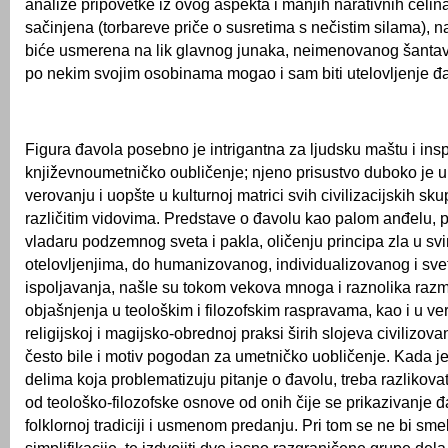
analize pripovetke iz ovog aspekta i manjih narativnih celina
sačinjena (torbareve priče o susretima s nečistim silama), n
biće usmerena na lik glavnog junaka, neimenovanog šantavo
po nekim svojim osobinama mogao i sam biti utelovljenje đ
Figura đavola posebno je intrigantna za ljudsku maštu i insp
književnoumetničko oubličenje; njeno prisustvo duboko je 
verovanju i uopšte u kulturnoj matrici svih civilizacijskih skup
različitim vidovima. Predstave o đavolu kao palom anđelu, 
vladaru podzemnog sveta i pakla, oličenju principa zla u s
otelovljenjima, do humanizovanog, individualizovanog i svet
ispoljavanja, našle su tokom vekova mnoga i raznolika razm
objašnjenja u teološkim i filozofskim raspravama, kao i u ve
religijskoj i magijsko-obrednoj praksi širih slojeva civilizova
često bile i motiv pogodan za umetničko uobličenje. Kada je
delima koja problematizuju pitanje o đavolu, treba razlikova
od teološko-filozofske osnove od onih čije se prikazivanje 
folklornoj tradiciji i usmenom predanju. Pri tom se ne bi sm