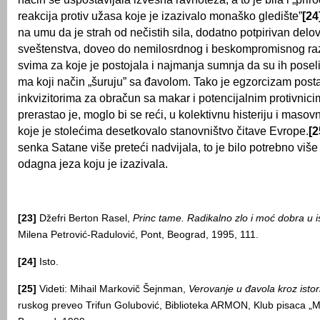
reakcija protiv užasa koje je izazivalo monaško gledište”
[24
na umu da je strah od nečistih sila, dodatno potpirivan del
sveštenstva, doveo do nemilosrdnog i beskompromisnog ra
svima za koje je postojala i najmanja sumnja da su ih poseli
ma koji način „šuruju” sa đavolom. Tako je egzorcizam post
inkvizitorima za obračun sa makar i potencijalnim protivnic
prerastao je, moglo bi se reći, u kolektivnu histeriju i maso
koje je stolećima desetkovalo stanovništvo čitave Evrope.
[2
senka Satane više preteći nadvijala, to je bilo potrebno viš
odagna jeza koju je izazivala.
[23]
Džefri Berton Rasel,
Princ tame. Radikalno zlo i moć dobra u ist
Milena Petrović-Radulović, Pont, Beograd, 1995, 111.
[24]
Isto.
[25]
Videti: Mihail Markovič Šejnman,
Verovanje u đavola kroz istorij
ruskog preveo Trifun Golubović, Biblioteka ARMON, Klub pisaca „Mi