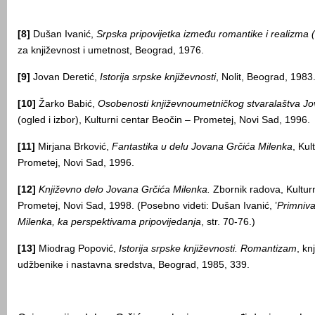
[8]
Dušan Ivanić,
Srpska pripovijetka između romantike i realizma
za književnost i umetnost, Beograd, 1976.
[9]
Jovan Deretić,
Istorija srpske književnosti
, Nolit, Beograd, 1983
[10]
Žarko Babić,
Osobenosti književnoumetničkog stvaralaštva Jo
(ogled i izbor), Kulturni centar Beočin – Prometej, Novi Sad, 1996.
[11]
Mirjana Brković,
Fantastika u delu
Jovana Grčića Milenka
, Kul
Prometej, Novi Sad, 1996.
[12]
Književno delo Jovana Grčića Milenka.
Zbornik radova, Kulturn
Prometej, Novi Sad, 1998. (Posebno videti: Dušan Ivanić, ’
Primniv
Milenka, ka perspektivama pripovijedanja
, str. 70-76.)
[13]
Miodrag Popović,
Istorija srpske književnosti. Romantizam
, kn
udžbenike i nastavna sredstva, Beograd, 1985, 339.