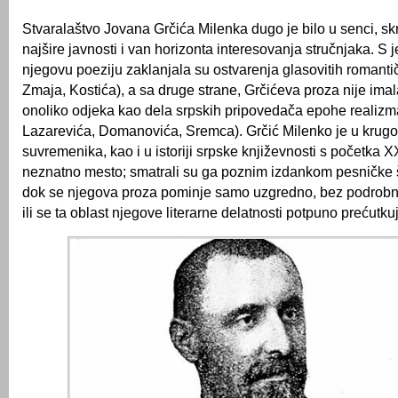
Stvaralaštvo Jovana Grčića Milenka dugo je bilo u senci, sk
najšire javnosti i van horizonta interesovanja stručnjaka. S 
njegovu poeziju zaklanjala su ostvarenja glasovitih romanti
Zmaja, Kostića), a sa druge strane, Grčićeva proza nije imala
onoliko odjeka kao dela srpskih pripovedača epohe realizma
Lazarevića, Domanovića, Sremca). Grčić Milenko je u krugo
suvremenika, kao i u istoriji srpske književnosti s početka 
neznatno mesto; smatrali su ga poznim izdankom pesničke 
dok se njegova proza pominje samo uzgredno, bez podrobn
ili se ta oblast njegove literarne delatnosti potpuno prećutk