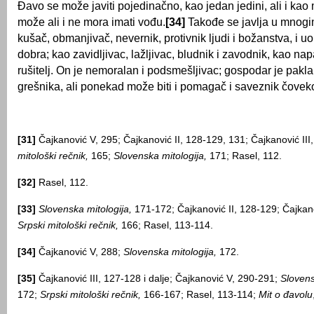
Đavo se može javiti pojedinačno, kao jedan jedini, ali i kao
može ali i ne mora imati vođu.
[34]
Takođe se javlja u mnog
kušač, obmanjivač, nevernik, protivnik ljudi i božanstva, i u
dobra; kao zavidljivac, lažljivac, bludnik i zavodnik, kao na
rušitelj. On je nemoralan i podsmešljivac; gospodar je pakla 
grešnika, ali ponekad može biti i pomagač i saveznik čovek
[31]
Čajkanović V, 295; Čajkanović II, 128-129, 131; Čajkanović III
mitološki rečnik,
165;
Slovenska mitologija,
171; Rasel, 112.
[32]
Rasel, 112.
[33]
Slovenska mitologija,
171-172; Čajkanović II, 128-129; Čajkano
Srpski mitološki rečnik,
166; Rasel, 113-114.
[34]
Čajkanović V, 288;
Slovenska mitologija,
172.
[35]
Čajkanović III, 127-128 i dalje; Čajkanović V, 290-291;
Slovens
172;
Srpski mitološki rečnik,
166-167; Rasel, 113-114;
Mit o đavolu