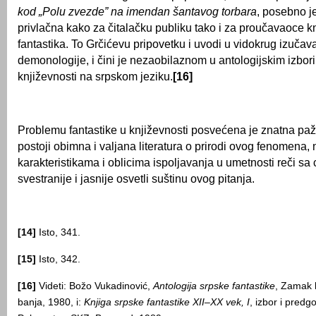
kod „Polu zvezde” na imendan šantavog torbara
, posebno je
privlačna kako za čitalačku publiku tako i za proučavaoce knj
fantastika. To Grčićevu pripovetku i uvodi u vidokrug izučav
demonologije, i čini je nezaobilaznom u antologijskim izbor
književnosti na srpskom jeziku.
[16]
Problemu fantastike u književnosti posvećena je znatna paž
postoji obimna i valjana literatura o prirodi ovog fenomena,
karakteristikama i oblicima ispoljavanja u umetnosti reči sa 
svestranije i jasnije osvetli suštinu ovog pitanja.
[14]
Isto, 341.
[15]
Isto, 342.
[16]
Videti: Božo Vukadinović,
Antologija srpske fantastike
, Zamak k
banja, 1980, i:
Knjiga srpske fantastike
XII
–
XX
vek,
I
, izbor i pred