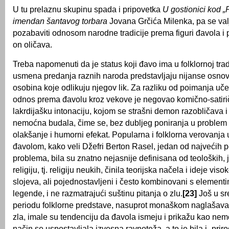
U tu prelaznu skupinu spada i pripovetka
U gostionici kod „
imendan šantavog torbara
Jovana Grčića Milenka, pa se val
pozabaviti odnosom narodne tradicije prema figuri đavola i 
on oličava.
Treba napomenuti da je status koji đavo ima u folklornoj tradi
usmena predanja raznih naroda predstavljaju nijanse osno
osobina koje odlikuju njegov lik. Za razliku od poimanja uče
odnos prema đavolu kroz vekove je negovao komično-satiri
lakrdijašku intonaciju, kojom se strašni demon razobličava i
nemoćna budala, čime se, bez dubljeg poniranja u problem z
olakšanje i humorni efekat. Popularna i folklorna verovanja 
đavolom, kako veli Džefri Berton Rasel, jedan od najvećih
problema, bila su znatno nejasnije definisana od teoloških, 
religiju, tj. religiju neukih, činila teorijska načela i ideje vi
slojeva, ali pojednostavljeni i često kombinovani s elementim
legende, i ne razmatrajući suštinu pitanja o zlu.
[23]
Još u s
periodu folklorne predstave, nasuprot monaškom naglašav
zla, imale su tendenciju da đavola ismeju i prikažu kao nem
način se uspostavljala izvesna ravnoteža, a to je bila i „pri