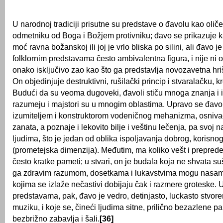
U narodnoj tradiciji prisutne su predstave o đavolu kao oličen
odmetniku od Boga i Božjem protivniku; đavo se prikazuje k
moć ravna božanskoj ili joj je vrlo bliska po silini, ali đavo j
folklornim predstavama često ambivalentna figura, i nije ni 
onako isključivo zao kao što ga predstavlja novozavetna h
On objedinjuje destruktivni, rušilački princip i stvaralačku, k
Budući da su veoma dugoveki, đavoli stiču mnoga znanja i i
razumeju i majstori su u mnogim oblastima. Upravo se đavo
izumiteljem i konstruktorom vodeničnog mehanizma, osni
zanata, a poznaje i lekovito bilje i veštinu lečenja, pa svoj n
ljudima, što je jedan od oblika ispoljavanja dobrog, korisno
(prometejska dimenzija). Međutim, ma koliko vešt i prepreden
često kratke pameti; u stvari, on je budala koja ne shvata sušt
ga zdravim razumom, dosetkama i lukavstvima mogu nasamar
kojima se izlaže nečastivi dobijaju čak i razmere groteske.
predstavama, pak, đavo je vedro, detinjasto, luckasto stvorenj
muziku, i koje se, čineći ljudima sitne, prilično bezazlene p
bezbrižno zabavlja i šali.
[36]