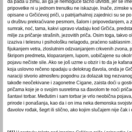
da pada u zimu, ali ga je nemoguće tačno utvrditi, jer se i
pripovetke ni u jednom trenutku ne iskazuje. Inače, zimske 
opisane u Grčićevoj priči, u patrijarhalnoj zajednici su se po 
u društvu prekraćivane pesmom, šalom i pripovedanjem, a 
sumrak, noć, tama, kakvi upravo vladaju kod Grčića, predst
milje za pričanje strašnih, jezovitih priča. Osim toga, takvo 
izaziva i telesnu i psihološku nelagodu, praćeno sablasnim
fijukanjem vetra, zloslutnim odzvanjanjem crkvenih zvona, 
škripom predmeta, kloparanjem, lupom, uobičajene su okolno
pojavu nečiste sile. Ako se još uzme u obzir i to da je kafa
koja uslovno rečeno spadaju u delokrug đavola, onda je Grč
naraciji stvorio atmosferu pogodnu za dolazak tog nezvanog 
takođe neočekivane i zagonetne Cigane, zaista doći u gosti
pričama koje je o svojim susretima sa đavolom te noći pričao
šantavi torbar. Međutim i sam torbar je vrlo neobična pojav
prirode i ponašanja, kao da i on ima neka demonska svojstv
đavolov rođak, šegrt ili slično, ako kojim slučajem nije čak i