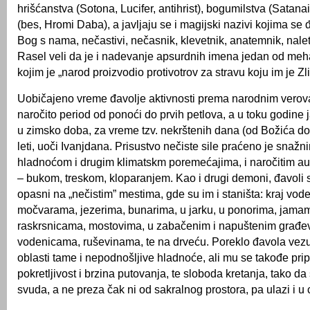
hrišćanstva (Sotona, Lucifer, antihrist), bogumilstva (Satanai
(bes, Hromi Daba), a javljaju se i magijski nazivi kojima se 
Bog s nama, nečastivi, nečasnik, klevetnik, anatemnik, naletn
Rasel veli da je i nadevanje apsurdnih imena jedan od me
kojim je „narod proizvodio protivotrov za stravu koju im je Zli
Uobičajeno vreme đavolje aktivnosti prema narodnim verova
naročito period od ponoći do prvih petlova, a u toku godine 
u zimsko doba, za vreme tzv. nekrštenih dana (od Božića do 
leti, uoči Ivanjdana. Prisustvo nečiste sile praćeno je snažn
hladnoćom i drugim klimatskm poremećajima, i naročitim au
– bukom, treskom, kloparanjem. Kao i drugi demoni, đavoli
opasni na „nečistim” mestima, gde su im i staništa: kraj vode
močvarama, jezerima, bunarima, u jarku, u ponorima, jama
raskrsnicama, mostovima, u zabačenim i napuštenim građ
vodenicama, ruševinama, te na drveću. Poreklo đavola vez
oblasti tame i nepodnošljive hladnoće, ali mu se takođe pripi
pokretljivost i brzina putovanja, te sloboda kretanja, tako d
svuda, a ne preza čak ni od sakralnog prostora, pa ulazi i u 