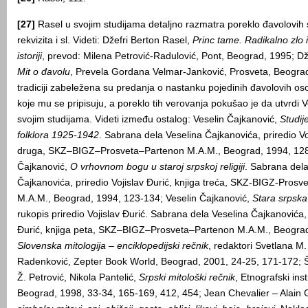
[27]
Rasel u svojim studijama detaljno razmatra poreklo đavolovih s
rekvizita i sl. Videti: Džefri Berton Rasel,
Princ tame. Radikalno zlo 
istoriji
, prevod: Milena Petrović-Radulović, Pont, Beograd, 1995; Dž
Mit o đavolu
, Prevela Gordana Velmar-Janković, Prosveta, Beograd,
tradiciji zabeležena su predanja o nastanku pojedinih đavolovih osob
koje mu se pripisuju, a poreklo tih verovanja pokušao je da utvrdi 
svojim studijama. Videti između ostalog: Veselin Čajkanović,
Studije
folklora 1925-1942
. Sabrana dela Veselina Čajkanovića, priredio Voj
druga, SKZ–BIGZ–Prosveta–Partenon M.A.M., Beograd, 1994, 128
Čajkanović,
O vrhovnom bogu u staroj srpskoj religiji
. Sabrana dela
Čajkanovića, priredio Vojislav Đurić, knjiga treća, SKZ-BIGZ-Prosv
M.A.M., Beograd, 1994, 123-134; Veselin Čajkanović,
Stara srpska r
rukopis priredio Vojislav Đurić. Sabrana dela Veselina Čajkanovića, 
Đurić, knjiga peta, SKZ–BIGZ–Prosveta–Partenon M.A.M., Beograd
Slovenska mitologija – enciklopedijski rečnik
, redaktori Svetlana M.
Radenković, Zepter Book World, Beograd, 2001, 24-25, 171-172; Šp
Ž. Petrović, Nikola Pantelić,
Srpski mitološki rečnik
, Etnografski ins
Beograd, 1998, 33-34, 165-169, 412, 454; Jean Chevalier – Alain