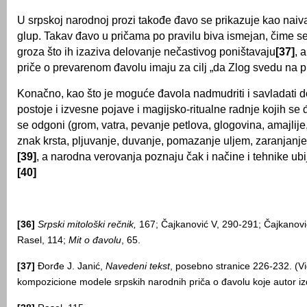
U srpskoj narodnoj prozi takođe đavo se prikazuje kao naiva
glup. Takav đavo u pričama po pravilu biva ismejan, čime se
groza što ih izaziva delovanje nečastivog poništavaju
[37]
, 
priče o prevarenom đavolu imaju za cilj „da Zlog svedu na 
Konačno, kao što je moguće đavola nadmudriti i savladati do
postoje i izvesne pojave i magijsko-ritualne radnje kojih se 
se odgoni (grom, vatra, pevanje petlova, glogovina, amajlije
znak krsta, pljuvanje, duvanje, pomazanje uljem, zaranjanje i
[39]
, a narodna verovanja poznaju čak i načine i tehnike ubi
[40]
[36]
Srpski mitološki rečnik,
167; Čajkanović V, 290-291; Čajkanović
Rasel, 114;
Mit o đavolu
, 65.
[37]
Đorđe J. Janić,
Navedeni tekst
, posebno stranice 226-232. (Vid
kompozicione modele srpskih narodnih priča o đavolu koje autor iz