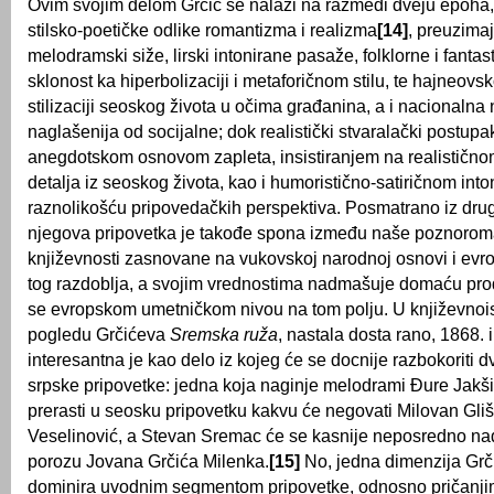
Ovim svojim delom Grčić se nalazi na razmeđi dveju epoha
stilsko-poetičke odlike romantizma i realizma
[14]
, preuzima
melodramski siže, lirski intonirane pasaže, folklorne i fanta
sklonost ka hiperbolizaciji i metaforičnom stilu, te hajneovskoj
stilizaciji seoskog života u očima građanina, a i nacionalna 
naglašenija od socijalne; dok realistički stvaralački postupa
anegdotskom osnovom zapleta, insistiranjem na realistično
detalja iz seoskog života, kao i humoristično-satiričnom into
raznolikošću pripovedačkih perspektiva. Posmatrano iz dru
njegova pripovetka je takođe spona između naše poznorom
književnosti zasnovane na vukovskoj narodnoj osnovi i evro
tog razdoblja, a svojim vrednostima nadmašuje domaću prod
se evropskom umetničkom nivou na tom polju. U književnoi
pogledu Grčićeva
Sremska ruža
, nastala dosta rano, 1868. 
interesantna je kao delo iz kojeg će se docnije razbokoriti d
srpske pripovetke: jedna koja naginje melodrami Đure Jakš
prerasti u seosku pripovetku kakvu će negovati Milovan Gliš
Veselinović, a Stevan Sremac će se kasnije neposredno na
porozu Jovana Grčića Milenka.
[15]
No, jedna dimenzija Grč
dominira uvodnim segmentom pripovetke, odnosno pričanj