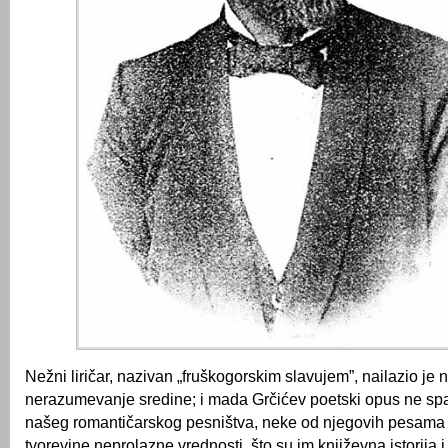
Nežni liričar, nazivan „fruškogorskim slavujem”, nailazio je n
nerazumevanje sredine; i mada Grčićev poetski opus ne sp
našeg romantičarskog pesništva, neke od njegovih pesama
tvorevine neprolazne vrednosti, što su im književna istorija i 