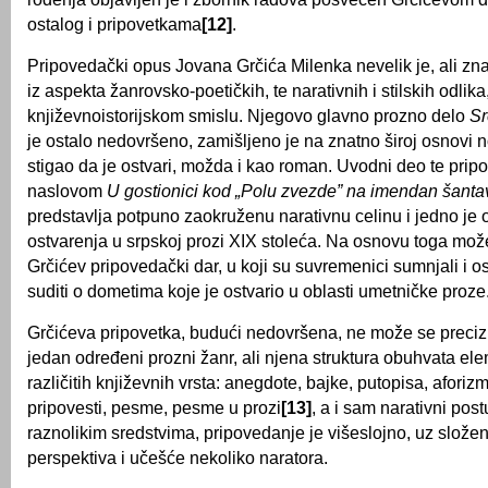
ostalog i pripovetkama
[12]
.
Pripovedački opus Jovana Grčića Milenka nevelik je, ali zna
iz aspekta žanrovsko-poetičkih, te narativnih i stilskih odlika
književnoistorijskom smislu. Njegovo glavno prozno delo
Sr
je ostalo nedovršeno, zamišljeno je na znatno široj osnovi no
stigao da je ostvari, možda i kao roman. Uvodni deo te prip
naslovom
U gostionici kod „Polu zvezde” na imendan šanta
predstavlja potpuno zaokruženu narativnu celinu i jedno je o
ostvarenja u srpskoj prozi XIX stoleća. Na osnovu toga može
Grčićev pripovedački dar, u koji su suvremenici sumnjali i os
suditi o dometima koje je ostvario u oblasti umetničke proze
Grčićeva pripovetka, budući nedovršena, ne može se precizn
jedan određeni prozni žanr, ali njena struktura obuhvata el
različitih književnih vrsta: anegdote, bajke, putopisa, aforiz
pripovesti, pesme, pesme u prozi
[13]
, a i sam narativni pos
raznolikim sredstvima, pripovedanje je višeslojno, uz složen
perspektiva i učešće nekoliko naratora.