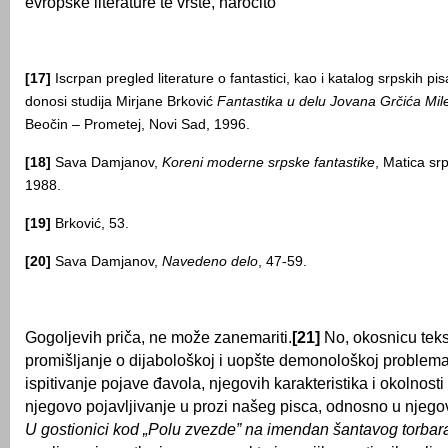
evropske literature te vrste, naročito
[17]
Iscrpan pregled literature o fantastici, kao i katalog srpskih pi
donosi studija Mirjane Brković
Fantastika u delu
Jovana Grčića Mil
Beočin – Prometej, Novi Sad, 1996.
[18]
Sava Damjanov,
Koreni moderne srpske fantastike
, Matica sr
1988.
[19]
Brković, 53.
[20]
Sava Damjanov,
Navedeno delo
, 47-59.
Gogoljevih priča, ne može zanemariti.
[21]
No, okosnicu teks
promišljanje o dijabološkoj i uopšte demonološkoj problemat
ispitivanje pojave đavola, njegovih karakteristika i okolnosti
njegovo pojavljivanje u prozi našeg pisca, odnosno u njegovo
U gostionici kod „Polu zvezde” na imendan šantavog torbar