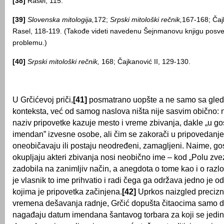
[38]
Rasel, 115.
[39]
Slovenska mitologija,
172;
Srpski mitološki rečnik,
167-168; Čaj
Rasel, 118-119. (Takođe videti navedenu Šejnmanovu knjigu pos
problemu.)
[40]
Srpski mitološki rečnik,
168; Čajkanović II, 129-130.
U Grčićevoj priči,
[41]
posmatrano uopšte a ne samo sa gledi
konteksta, već od samog naslova ništa nije sasvim obično: 
naziv pripovetke kazuje mesto i vreme zbivanja, dakle „u gost
imendan” izvesne osobe, ali čim se zakorači u pripovedanje,
oneobičavaju ili postaju neodređeni, zamagljeni. Naime, gos
okupljaju akteri zbivanja nosi neobično ime – kod „Polu zvez
zadobila na zanimljiv način, a anegdota o tome kao i o razl
je vlasnik to ime prihvatio i radi čega ga održava jedno je 
kojima je pripovetka začinjena.
[42]
Uprkos naizgled preciz
vremena dešavanja radnje, Grčić dopušta čitaocima samo da 
nagađaju datum imendana šantavog torbara za koji se jed