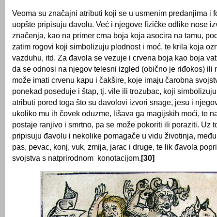
Veoma su značajni atributi koji se u usmenim predanjima i 
uopšte pripisuju đavolu. Već i njegove fizičke odlike nose 
značenja, kao na primer crna boja koja asocira na tamu, pod
zatim rogovi koji simbolizuju plodnost i moć, te krila koja 
vazduhu, itd. Za đavola se vezuje i crvena boja kao boja vatre 
da se odnosi na njegov telesni izgled (obično je riđokos) il
može imati crvenu kapu i čakšire, koje imaju čarobna svojstv
ponekad poseduje i štap, tj. vile ili trozubac, koji simbolizuj
atributi pored toga što su đavolovi izvori snage, jesu i njego
ukoliko mu ih čovek oduzme, lišava ga magijskih moći, te na
postaje ranjivo i smrtno, pa se može pokoriti ili poraziti. Uz 
pripisuju đavolu i nekolike pomagače u vidu životinja, međ
pas, pevac, konj, vuk, zmija, jarac i druge, te lik đavola popr
svojstva s natprirodnom konotacijom.
[30]