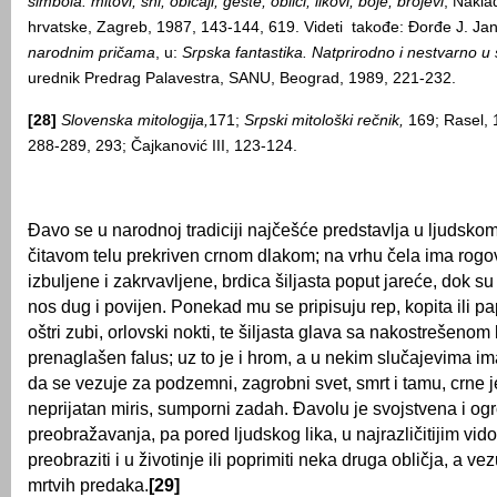
simbola: mitovi, sni, običaji, geste, oblici,
likovi, boje, brojevi
, Nakla
hrvatske, Zagreb, 1987, 143-144, 619. Videti takođe: Đorđe J. Jan
narodnim pričama
, u:
Srpska fantastika. Natprirodno i nestvarno u 
urednik Predrag Palavestra, SANU, Beograd, 1989, 221-232.
[28]
Slovenska mitologija,
171;
Srpski mitološki rečnik,
169; Rasel, 
288-289, 293; Čajkanović III, 123-124.
Đavo se u narodnoj tradiciji najčešće predstavlja u ljudskom 
čitavom telu prekriven crnom dlakom; na vrhu čela ima rogo
izbuljene i zakrvavljene, brdica šiljasta poput jareće, dok su
nos dug i povijen. Ponekad mu se pripisuju rep, kopita ili pap
oštri zubi, orlovski nokti, te šiljasta glava sa nakostrešeno
prenaglašen falus; uz to je i hrom, a u nekim slučajevima ima
da se vezuje za podzemni, zagrobni svet, smrt i tamu, crne je
neprijatan miris, sumporni zadah. Đavolu je svojstvena i 
preobražavanja, pa pored ljudskog lika, u najrazličitijim vi
preobraziti i u životinje ili poprimiti neka druga obličja, a vez
mrtvih predaka.
[29]