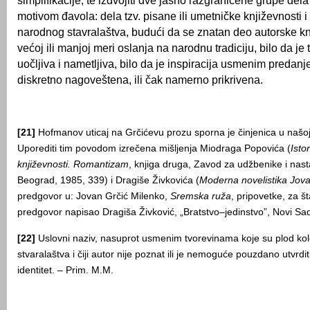
simplifikacije, te izdvojiti dve jasno razgraničene grupe del
motivom đavola: dela tzv. pisane ili umetničke književnosti
narodnog stavralaštva, budući da se znatan deo autorske kn
većoj ili manjoj meri oslanja na narodnu tradiciju, bilo da je
uočljiva i nametljiva, bilo da je inspiracija usmenim preda
diskretno nagoveštena, ili čak namerno prikrivena.
[21]
Hofmanov uticaj na Grčićevu prozu sporna je činjenica u našoj is
Uporediti tim povodom izrečena mišljenja Miodraga Popovića (
Isto
književnosti. Romantizam
, knjiga druga, Zavod za udžbenike i nas
Beograd, 1985, 339) i Dragiše Živkovića (
Moderna novelistika Jov
predgovor u: Jovan Grčić Milenko,
Sremska ruža
, pripovetke, za š
predgovor napisao Dragiša Živković, „Bratstvo–jedinstvo”, Novi Sa
[22]
Uslovni naziv, nasuprot usmenim tvorevinama koje su plod kol
stvaralaštva i čiji autor nije poznat ili je nemoguće pouzdano utvrdit
identitet. – Prim. M.M.