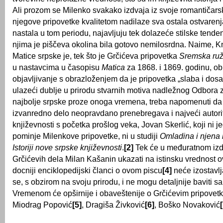
Ali prozom se Milenko svakako izdvaja iz svoje romantičar
njegove pripovetke kvalitetom nadilaze sva ostala ostvaren
nastala u tom periodu, najavljuju tek dolazeće stilske tende
njima je piščeva okolina bila gotovo nemilosrdna. Naime, K
Matice srpske je, tek što je Grčićeva pripovetka
Sremska ru
u nastavcima u časopisu
Matica
za 1868. i 1869. godinu, ob
objavljivanje s obrazloženjem da je pripovetka „slaba i dos
ulazeći dublje u prirodu stvarnih motiva nadležnog Odbora 
najbolje srpske proze onoga vremena, treba napomenuti da
izvanredno delo neopravdano prenebregava i najveći autorite
književnosti s početka prošlog veka, Jovan Skerlić, koji ni 
pominje Milenkove pripovetke, ni u studiji
Omladina i njena 
Istoriji nove srpske književnosti
.
[2]
Tek će u međuratnom izd
Grčićevih dela Milan Kašanin ukazati na istinsku vrednost 
docniji enciklopedijski članci o ovom piscu
[4]
neće izostavlja
se, s obzirom na svoju prirodu, i ne mogu detaljnije baviti 
Vremenom će opširnije i obaveštenije o Grčićevim pripovet
Miodrag Popović
[5]
, Dragiša Živković
[6]
, Boško Novaković