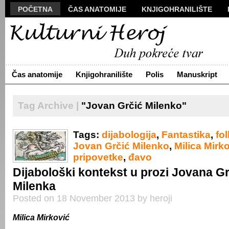
POČETNA
ČAS ANATOMIJE
KNJIGOHRANILIŠTE
MANUSKRIPT
POLIS
VIZUALI
NOVA PROZA
S
ARHIVA
O NAMA
ŽIVA REČ
KONTAKT
Čas anatomije
Knjigohranilište
Polis
Manuskript
Tag Archive |
"Jovan Grčić Milenko"
Tags:
dijabologija
,
Fantastika
,
fol
Jovan Grčić Milenko
,
Milica Mirk
pripovetke
,
đavo
Dijabološki kontekst u prozi Jovana G
Milenka
Posted on 18 November 2013 by heroji
Milica
M
irković