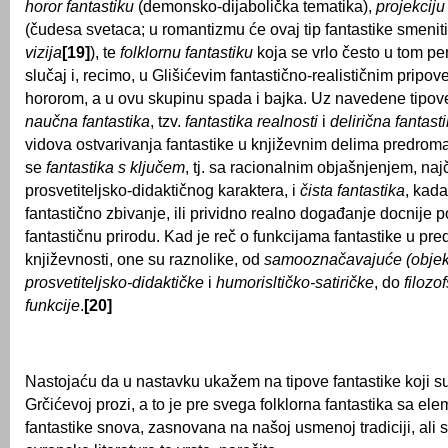
horor fantastiku
(demonsko-dijabolička tematika),
projekciju
(čudesa svetaca; u romantizmu će ovaj tip fantastike smenit
vizija
[19]
), te
folklornu fantastiku
koja se vrlo često u tom per
slučaj i, recimo, u Glišićevim fantastično-realističnim pripo
hororom, a u ovu skupinu spada i bajka. Uz navedene tipove
naučna fantastika
, tzv.
fantastika realnosti
i
delirična fantast
vidova ostvarivanja fantastike u književnim delima predroma
se
fantastika s ključem
, tj. sa racionalnim objašnjenjem, na
prosvetiteljsko-didaktičnog karaktera, i
čista fantastika
, kad
fantastično zbivanje, ili prividno realno događanje docnije 
fantastičnu prirodu. Kad je reč o funkcijama fantastike u pr
književnosti, one su raznolike, od
samooznačavajuće (objekt
prosvetiteljsko-didaktičke
i
humorisltičko-satiričke
, do
filozo
funkcije
.
[20]
Nastojaću da u nastavku ukažem na tipove fantastike koji su
Grčićevoj prozi, a to je pre svega folklorna fantastika sa el
fantastike snova, zasnovana na našoj usmenoj tradiciji, ali se