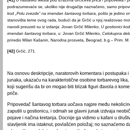
[41]
U nastavku teksta pod izrazima
Grčićeva priča / pripovetka / 
podrazumevaće se, ukoliko nije drugačije naznačeno, samo pripo
kod „Polu zvezde” na imendan šantavog torbara
, pošto je jedino 
stanovišta teme ovog rada, budući da je Grčić u njoj realizovao mot
navodi preuzeti su iz izdanja: Jovan Grčić Milenko,
U gostionici ko
imendan šantavog torbara
, u: Jovan Grčić Milenko,
Celokupna del
priredio Milan Kašanin, Narodna prosveta, Beograd, b.g.– Prim. M
[42]
Grčić, 271.
Na osnovu deskripcije, naratorovih komentara i postupaka 
junaka, ukazaću na karakteristične osobine torbarevog lika, 
koji sugerišu da bi on mogao biti blizak figuri đavola o kome
priče.
Pripovedač šantavog torbara uočava najpre među nekolicino
zaputili u gostionicu, i odmah se glavni junak izdvaja neob
pojave i načina kretanja. Docnije ga vidimo u kafani u društ
slavljenik ima istaknut, povlašćen položaj; no saznaćemo da 