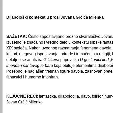
Dijabološki kontekst u prozi Jovana Grčića Milenka
SAŽETAK
:
Često zapostavljano prozno stvaralaštvo Jovan
izuzetno je značajno i vredno delo u kontekstu srpske fantas
XIX stoleća. Nakon uvodnog razmatranja fenomena đavola 
kulturi, njegovog ispoljavanja, prirode i tumačenja u religiji, fo
detaljno se analizira Grčićeva pripovetka
U gostionici kod „
imendan šantavog torbara
koja obiluje elementima dijabološ
Posebno je naglašen tretman figure đavola, zasnovan pretež
fantastici i humorno intoniran.
KLJUČNE REČI
: fantastika, dijabologija, đavo, folklor, hum
Jovan Grčić Milenko