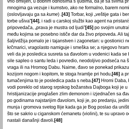
vrlo omiljen, u dobrim odnosima s ljudima, da je sa svima pri
mnogima ga vezuje i kumstvo, ako ne formalno, barem nom
(oslovljavaju ga sa
kume
) .
[43]
Torbar, koji „veštije gata i b
torbe ušiva”
[44]
, i radi u carskoj službi kao agent na prista
pripovedača, „prava je mustra od ljudi”
[45]
po svojim unutra
među kojima se posebno ističe dar da živo pripoveda. Ali taj 
šaljivdžija pomalo je i tajanstven i zagonetan: u gostionici 
krčmarici, vragolasto namiguje i smeška se; a njegovo hram
veli da je posledica susreta sa đavolom u vodenici kada se 
sile sapleo o santu leda i povredio, neodoljivo podseća n
vraga ili na Hromog Dabu. Naime, đavo se ponekad prikazu
kozijom nogom i kopitom, te stoga hramlje pri hodu,
[46]
a p
tumačenjima to je posledica pada s neba.
[47]
Hromi Daba, k
vodi poreklo od starog srpskog božanstva Dajboga koji je u
hristijanizacije proglašen zlim demonom i izjednačen sa đa
po godinama najstarijim đavolom, koji je, po predanju, jedin
munja i gromova svetog Ilije kada ga je Bog poslao da uništi 
što se sakrio u ciganskom ćemanetu (violini), te su uprav
nastali današnji đavoli.
[48]