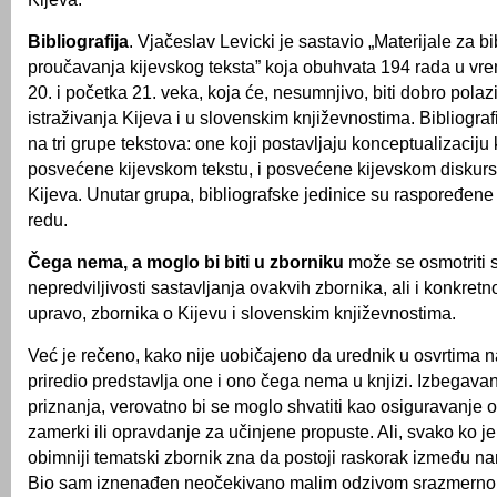
Bibliografija
. Vjačeslav Levicki je sastavio „Materijale za bi
proučavanja kijevskog teksta” koja obuhvata 194 rada u vr
20. i početka 21. veka, koja će, nesumnjivo, biti dobro polazi
istraživanja Kijeva i u slovenskim književnostima. Bibliograf
na tri grupe tekstova: one koji postavljaju konceptualizaciju 
posvećene kijevskom tekstu, i posvećene kijevskom diskur
Kijeva. Unutar grupa, bibliografske jedinice su raspoređe
redu.
Čega nema, a moglo bi biti u zborniku
može se osmotriti s
nepredviljivosti sastavljanja ovakvih zbornika, ali i konkretn
upravo, zbornika o Kijevu i slovenskim književnostima.
Već je rečeno, kako nije uobičajeno da urednik u osvrtima na
priredio predstavlja one i ono čega nema u knjizi. Izbegavan
priznanja, verovatno bi se moglo shvatiti kao osiguravanje
zamerki ili opravdanje za učinjene propuste. Ali, svako ko je
obimniji tematski zbornik zna da postoji raskorak između na
Bio sam iznenađen neočekivano malim odzivom srazmerno 