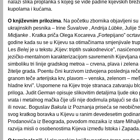
nalazi slika proplanka s kojeg se vide padine kijevskih brežu
kupolama i kućama.
O književnim prilozima
. Na početku zbornika objavljeni su 
ukrajinskih pesnika – Irine
Šuvalove
, Andrija
Lübke
, Julije
Midjanke
. Kratka priča Olega Kocareva „Fortepijano” ocrta
godine kada su se u Kijevu sa otimačinama smjenjivale trupe
Les
Belej
je u tekstu „Kijev: triptih svakodnevice”, nasićeno
jezičko-mentalnom karakterizacijom savremenih Kijevljana u
simboliku tri linije gradskog metroa – crvena, plava i zelen
žitelje grada. Poentu čini kurzivom izdvojena poslednja re
granom teče arterijska krv, plavom – venska, zelenom – meš
hladne krvi”. Uspomene na Kijev troje stranaca zatvaraju bl
priloga. Judit
German
opisuje slikovitim detaljima ljude oko
vrata i metalnog mačka čije uši nije dodirnula pitajući se da 
ili novac. Boguslav
Bakula
iz Poznanja priseća se neobičn
svog kratkog boravka u Kijevu u ranim devedesetim godinam
Prodanovića iz Beograda, povodom mozaika iz stare Mihajl
razvija misli o osobenostima Kijeva između Istoka i Zapada.