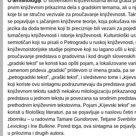
O terminologiji
. U slovenskim književnostima tema grada po
prvim književnim prikazima dela s gradskim temama, ali u n
koje bi se stručno vezivale za proučavanje književnosti. Tak
se pojavljuje s jačanjem književne teorije, koja pokušava 
jezika da doda termine koji bi preciznije bili vezani za poje
tumačenju književnosti i istorije književnosti. Kulturološki 
semiotičari koji su pisali o Petrogradu u ruskoj književnosti, 
književnoistorijske studije pojmove koji su lagano ušli u knj
proučavanje predstava o gradovima i kod drugih slovenski
„gradski tekst” se koristi kao opšti pojam, a lokalizovane var
zamenom prideva „gradski” pridevom iz imena grada, pa se 
„petrogradski tekst”, „praški tekst”, i sledstveno tome i „kijevs
koji koriste ovu sintagmu podrazumevaju da predstava grad
književnom tekstu sadrži nekakvu mitologizaciju prikazanog 
predstava u jednom tekstu je povezana sa srodnim predsta
prethodnim književnim tekstovima. Pojam „Kijevski tekst” s
koristi u filološkoj literaturi, pa se pojavljuje u naslovu četir
zborniku – u radovima Tamare
Gundorove
, Tetjane
Sverbilo
Levickog
i Ine
Bulkine
. Pored toga, ova sintagma se pojavlj
u prilozima i drugih autora.