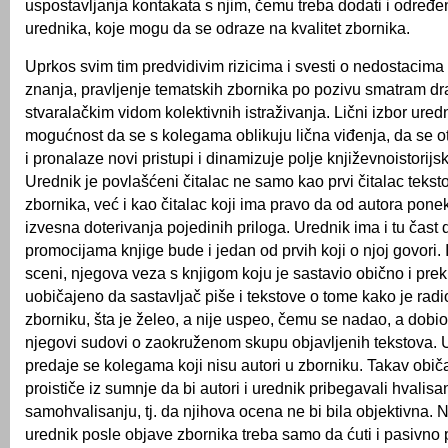
uspostavljanja kontakata s njim, čemu treba dodati i određe
urednika, koje mogu da se odraze na kvalitet zbornika.
Uprkos svim tim predvidivim rizicima i svesti o nedostacima
znanja, pravljenje tematskih zbornika po pozivu smatram d
stvaralačkim vidom kolektivnih istraživanja. Lični izbor ured
mogućnost da se s kolegama oblikuju lična viđenja, da se 
i pronalaze novi pristupi i dinamizuje polje književnoistorijsk
Urednik je povlašćeni čitalac ne samo kao prvi čitalac teks
zbornika, već i kao čitalac koji ima pravo da od autora pone
izvesna doterivanja pojedinih priloga. Urednik ima i tu čast 
promocijama knjige bude i jedan od prvih koji o njoj govori. I
sceni, njegova veza s knjigom koju je sastavio obično i prek
uobičajeno da sastavljač piše i tekstove o tome kako je ra
zborniku, šta je želeo, a nije uspeo, čemu se nadao, a dobio 
njegovi sudovi o zaokruženom skupu objavljenih tekstova. 
predaje se kolegama koji nisu autori u zborniku. Takav obič
proističe iz sumnje da bi autori i urednik pribegavali hvalisan
samohvalisanju, tj. da njihova ocena ne bi bila objektivna.
urednik posle objave zbornika treba samo da ćuti i pasivno p