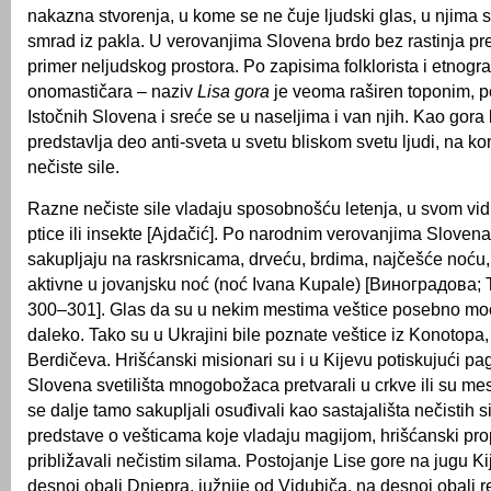
nakazna stvorenja, u kome se ne čuje ljudski glas, u njima s
smrad iz pakla. U verovanjima Slovena brdo bez rastinja pred
primer neljudskog prostora. Po zapisima folklorista i etnograf
onomastičara – naziv
Lisa gora
je veoma raširen toponim, 
Istočnih Slovena i sreće se u naseljima i van njih. Kao gora
predstavlja deo anti-sveta u svetu bliskom svetu ljudi, na k
nečiste sile.
Razne nečiste sile vladaju sposobnošću letenja, u svom vidu
ptice ili insekte [Ajdačić]. Po narodnim verovanjima Slovena
sakupljaju na raskrsnicama, drveću, brdima, najčešće noću
aktivne u jovanjsku noć (noć Ivana Kupale) [Виноградова; 
300–301]. Glas da su u nekim mestima veštice posebno moć
daleko. Tako su u Ukrajini bile poznate veštice iz Konotopa, 
Berdičeva. Hrišćanski misionari su i u Kijevu potiskujući pa
Slovena svetilišta mnogobožaca pretvarali u crkve ili su mest
se dalje tamo sakupljali osuđivali kao sastajališta nečistih si
predstave o vešticama koje vladaju magijom, hrišćanski pr
približavali nečistim silama. Postojanje Lise gore na jugu Ki
desnoj obali Dnjepra, južnije od Vidubiča, na desnoj obali r