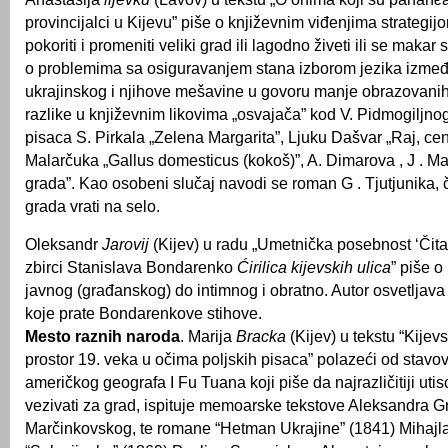
provincijalci u Kijevu” piše o književnim viđenjima strategij
pokoriti i promeniti veliki grad ili lagodno živeti ili se makar
o problemima sa osiguravanjem stana izborom jezika izmeđ
ukrajinskog i njihove mešavine u govoru manje obrazovanih lj
razlike u književnim likovima „osvajača” kod V. Pidmogiljno
pisaca S. Pirkala „Zelena Margarita”, Ljuku Dašvar „Raj, cent
Malarčuka „Gallus domesticus (kokoš)”, A. Dimarova , J . M
grada”. Kao osobeni slučaj navodi se roman G . Tjutjunika, či
grada vrati na selo.
Oleksandr
Jarovij
(Kijev) u radu „Umetnička posebnost ‘Čita
zbirci Stanislava Bondarenko
Ćirilica kijevskih ulica
” piše o
javnog (građanskog) do intimnog i obratno. Autor osvetlja
koje prate Bondarenkove stihove.
Mesto raznih naroda
. Marija
Bracka
(Kijev) u tekstu “Kijevs
prostor 19. veka u očima poljskih pisaca” polazeći od stavo
američkog geografa I Fu Tuana koji piše da najrazličitiji uti
vezivati ​​za grad, ispituje memoarske tekstove Aleksandra G
Marčinkovskog, te romane “Hetman Ukrajine” (1841) Mihajl