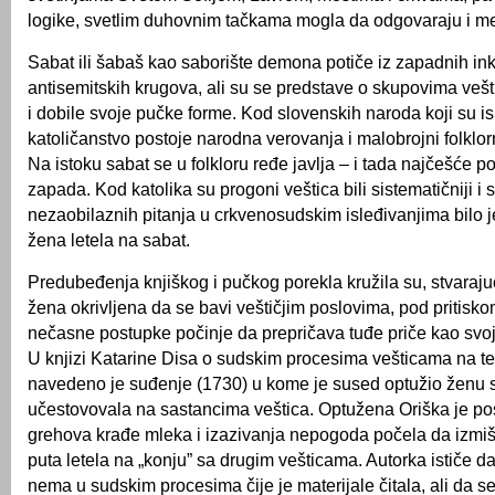
logike, svetlim duhovnim tačkama mogla da odgovaraju i me
Sabat ili šabaš kao saborište demona potiče iz zapadnih inkv
antisemitskih krugova, ali su se predstave o skupovima vešti
i dobile svoje pučke forme. Kod slovenskih naroda koji su i
katoličanstvo postoje narodna verovanja i malobrojni folklor
Na istoku sabat se u folkloru ređe javlja – i tada najčešće p
zapada. Kod katolika su progoni veštica bili sistematičniji i s
nezaobilaznih pitanja u crkvenosudskim isleđivanjima bilo j
žena letela na sabat.
Predubeđenja knjiškog i pučkog porekla kružila su, stvaraj
žena okrivljena da se bavi veštičjim poslovima, pod pritisk
nečasne postupke počinje da prepričava tuđe priče kao svoje
U knjizi Katarine Disa o sudskim procesima vešticama na teri
navedeno je suđenje (1730) u kome je sused optužio ženu 
učestovovala na sastancima veštica. Optužena Oriška je po
grehova krađe mleka i izazivanja nepogoda počela da izmišl
puta letela na „konju” sa drugim vešticama. Autorka ističe da
nema u sudskim procesima čije je materijale čitala, ali da se