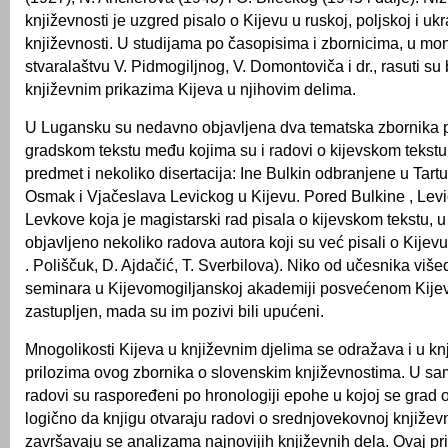
književnosti je uzgred pisalo o Kijevu u ruskoj, poljskoj i ukr
književnosti. U studijama po časopisima i zbornicima, u mo
stvaralaštvu V. Pidmogiljnog, V. Domontoviča i dr., rasuti su
književnim prikazima Kijeva u njihovim delima.
U Lugansku su nedavno objavljena dva tematska zbornika
gradskom tekstu među kojima su i radovi o kijevskom tekstu. 
predmet i nekoliko disertacija: Ine Bulkin odbranjene u Tart
Osmak i Vjačeslava Levickog u Kijevu. Pored Bulkine , Levi
Levkove koja je magistarski rad pisala o kijevskom tekstu, 
objavljeno nekoliko radova autora koji su već pisali o Kijevu
. Poliščuk, D. Ajdačić, T. Sverbilova). Niko od učesnika više
seminara u Kijevomogiljanskoj akademiji posvećenom Kijevu
zastupljen, mada su im pozivi bili upućeni.
Mnogolikosti Kijeva u književnim djelima se odražava i u kn
prilozima ovog zbornika o slovenskim književnostima. U s
radovi su raspoređeni po hronologiji epohe u kojoj se grad o
logično da knjigu otvaraju radovi o srednjovekovnoj književno
završavaju se analizama najnovijih književnih dela. Ovaj pr