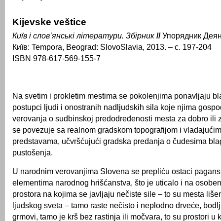
Kijevske veštice
Київ і слов’янські літератури. Збірник
//
Упорядник Деян
Київ: Tempora, Beograd: SlovoSlavia, 2013. – с. 197-204
ISBN 978-617-569-155-7
Na svetim i prokletim mestima se pokolenjima ponavljaju bla
postupci ljudi i onostranih nadljudskih sila koje njima gospo
verovanja o sudbinskoj predodređenosti mesta za dobro ili 
se povezuje sa realnom gradskom topografijom i vladajućim
predstavama, učvršćujući gradska predanja o čudesima blag
pustošenja.
U narodnim verovanjima Slovena se prepliću ostaci pagans
elementima narodnog hrišćanstva, što je uticalo i na osobe
prostora na kojima se javljaju nečiste sile – to su mesta liš
ljudskog sveta – tamo raste nečisto i neplodno drveće, bodlji
grmovi, tamo je krš bez rastinja ili močvara, to su prostori u 