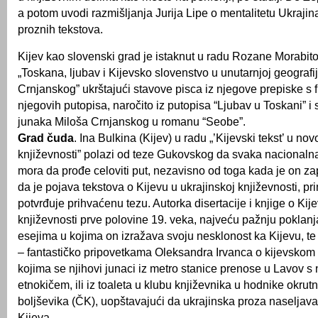
a potom uvodi razmišljanja Jurija Lipe o mentalitetu Ukraji
proznih tekstova.
Kijev kao slovenski grad je istaknut u radu Rozane Morabito
„Toskana, ljubav i Kijevsko slovenstvo u unutarnjoj geografi
Crnjanskog” ukrštajući stavove pisca iz njegove prepiske s 
njegovih putopisa, naročito iz putopisa “Ljubav u Toskani” i
junaka Miloša Crnjanskog u romanu “Seobe”.
Grad čuda
. Ina Bulkina (Kijev) u radu „’Kijevski tekst’ u nov
književnosti” polazi od teze Gukovskog da svaka nacionaln
mora da prođe celoviti put, nezavisno od toga kada je on z
da je pojava tekstova o Kijevu u ukrajinskoj književnosti, pr
potvrđuje prihvaćenu tezu. Autorka disertacije i knjige o Kij
književnosti prve polovine 19. veka, najveću pažnju pokla
esejima u kojima on izražava svoju nesklonost ka Kijevu, te
– fantastičko pripovetkama Oleksandra Irvanca o kijevskom
kojima se njihovi junaci iz metro stanice prenose u Lavov s
etnokičem, ili iz toaleta u klubu književnika u hodnike okrutn
boljševika (ČK), uopštavajući da ukrajinska proza ​​naselja
Kijeva.