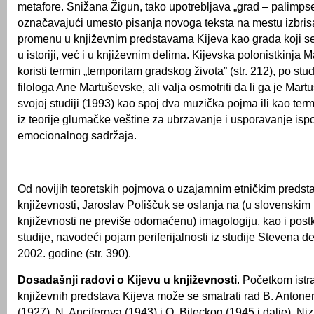
metafore. Snižana Žigun, tako upotrebljava „grad – palimpses
označavajući umesto pisanja novoga teksta na mestu izbris
promenu u književnim predstavama Kijeva kao grada koji 
u istoriji, već i u književnim delima. Kijevska polonistkinja 
koristi termin „temporitam gradskog života” (str. 212), po stu
filologa Ane Martuševske, ali valja osmotriti da li ga je Mart
svojoj studiji (1993) kao spoj dva muzička pojma ili kao ter
iz teorije glumačke veštine za ubrzavanje i usporavanje isp
emocionalnog sadržaja.
Od novijih teoretskih pojmova o uzajamnim etničkim preds
književnosti, Jaroslav Poliščuk se oslanja na (u slovenskim 
književnosti ne previše odomaćenu) imagologiju, kao i post
studije, navodeći pojam periferijalnosti iz studije Stevena d
2002. godine (str. 390).
Dosadašnji radovi o Kijevu u književnosti
. Početkom istr
književnih predstava Kijeva može se smatrati rad B. Anton
(1927), N. Anciferova (1943) i O. Bileckog (1945 i dalje). N