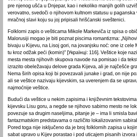
pre njenog ušća u Dnjepar, kao i nekoliko manjih golih uzvi
verovatno, svedoči o njihovom kultnom statusu u paganska
mračnoj slavi koju su joj pripisali hrišćanski sveštenici.
Folklorni zapis o vešticama Mikole Markeviča iz spisa o obi
Malorusiji mogao je biti poznat piscima romantizma: „Njihov
bivaju u Kijevu, na Lisoj gori, na jovanjsku noć: one iz cele
tu kroz odžak peći (komin)” [Українці: 116]. Veštice koje nazi
mesta mesta njihovih skupova navode na pomisao i da tekst
izrazito obeležavaju delove grada Kijeva, ali je najčešće gr
Nema širih opisa koji bi povezavali junake i grad, on nije p
ali se veštice nazivaju kijevskim, sa uverenjem da se upravu
najmoćnije veštice.
Budući da veštice u nekim zapisima i književnim tekstovim
kijevsku Lisu goru, a negde se njihovo sabirno mesto ne loka
povezuje sa drugim naseljima, pitanje je – ima li smisla bavi
fantazmatskim predstavama o različito lokalizovanim sabiral
Pored toga nije isključeno da je broj folklornih zapisa u koji
sabat upravo u Kijev porastao i pod uticajem pisanih izvora 