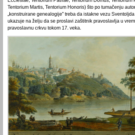
Ecclesiae, Tentorium Patriae, Tentorium Domus, Tentorium P
Tentorium Martis, Tentorium Honoris) što po tumačenju autor
„konstruirane genealogije” treba da istakne vezu Sventoljda i
ukazuje na želju da se proslavi zaštitnik pravoslavlja u vrem
pravoslavnu crkvu tokom 17. veka.