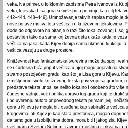
veka. Na primer, u folklornim zapisima Petra Ivanova iz Ku
veka, kijevska Lisa gora se više puta pominje kao cilj leta ve
442–444, 448–449]. Umnožavanje takvih zapisa moglo je do
nove pojave motiva leta veštica i u književnim tekstovima. 
dođe do odgovora na pitanje o različito lokalizovanoj Lisoj g
postavljen tako da sama književna dela ukažu kada je veza
vešticama jaka, kada Kijev dobija samo ukrasnu funkciju, a
veštica vezuju za druge prostore.
Književnost kao fantazmatska tvorevina može da spoji realno
se i čudesna bića poput veštica u njoj mogu pojaviti na stv
stvarno postojećem gradu, kao što je Lisa gora u Kijevu. Ka
izmišljenom svetu književnog teksta povezuju sa gradom, u 
predstave teksta unosi se nešto lokalno i osobeno što više 
čudesne radnje, već i odlika upravo tog grada koji je drukčij
i po uverenju autora pripovednog teksta primamljiviji nečist
gora u Kijevu je mogla biti osuđena kao sabiralište veštica 
krugovima, ali Kijev je kao stara prestonica, mogao doprinet
da tamo gde u izobilju ima dobra, mora biti i jakog zla. Kijev 
svetinjama Svetom Sofijom, Lavrom, moštima i crkvama, pa 