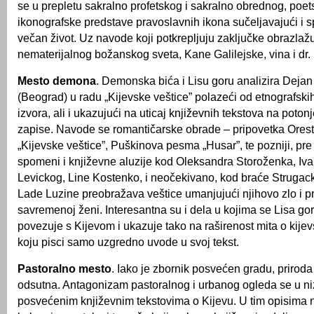
se u prepletu sakralno profetskog i sakralno obrednog, poet
ikonografske predstave pravoslavnih ikona sučeljavajući i s
večan život. Uz navode koji potkrepljuju zaključke obrazlaž
nematerijalnog božanskog sveta, Kane Galilejske, vina i dr.
Mesto demona
. Demonska bića i Lisu goru analizira Dejan
(Beograd) u radu „Kijevske veštice” polazeći od etnografskih 
izvora, ali i ukazujući na uticaj književnih tekstova na poton
zapise. Navode se romantičarske obrade – pripovetka Ore
„Kijevske veštice”, Puškinova pesma „Husar”, te pozniji, pre
spomeni i književne aluzije kod Oleksandra Storoženka, I
Levickog, Line Kostenko, i neočekivano, kod braće Strugac
Lade Luzine preobražava veštice umanjujući njihovo zlo i pri
savremenoj ženi. Interesantna su i dela u kojima se Lisa go
povezuje s Kijevom i ukazuje tako na raširenost mita o kije
koju pisci samo uzgredno uvode u svoj ​​tekst.
Pastoralno mesto
. Iako je zbornik posvećen gradu, priroda
odsutna. Antagonizam pastoralnog i urbanog ogleda se u ni
posvećenim književnim tekstovima o Kijevu. U tim opisima 