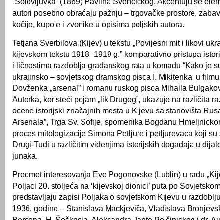
“Solovijuvka” (1869) Pavlina Svencickog. Akcentuju se elem
autori posebno obraćaju pažnju – trgovačke prostore, zabavu,
kočije, kupole i zvonike u opisima poljskih autora.
Tetjana Sverbilova (Kijev) u tekstu „Povijesni mit i likovi ukra
kijevskom tekstu 1918–1919 g.” komparativno pristupa istor
i ličnostima razdoblja građanskog rata u komadu “Kako je s
ukrajinsko – sovjetskog dramskog pisca I. Mikitenka, u film
Dovženka „arsenal” i romanu ruskog pisca Mihaila Bulgakov
Autorka, koristeći pojam „lik Drugog”, ukazuje na različita r
ocene istorijski značajnih mesta u Kijevu sa stanovišta Rusa
Arsenala”, Trga Sv. Sofije, spomenika Bogdanu Hmeljnicko
proces mitologizacije Simona Petljure i petljurevaca koji s
Drugi-Tuđi u različitim viđenjima istorijskih događaja u dija
junaka.
Predmet interesovanja Eve Pogonovske (Lublin) u radu „Kij
Poljaci 20. stoljeća na ‘kijevskoj dionici’ puta po Sovjetsko
predstavljaju zapisi Poljaka o sovjetskom Kijevu u razdoblj
1936. godine – Stanislava Mackjeviča, Vladislava Bronjevs
Bersona, H. Šoškesja, Aleksandra Jante Polčinjskog i dr. Au