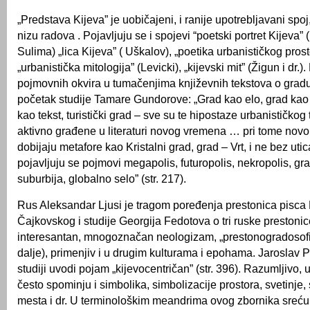
„Predstava Kijeva” je uobičajeni, i ranije upotrebljavani spoj
nizu radova . Pojavljuju se i spojevi “poetski portret Kijeva” 
Sulima) „lica Kijeva” ( Uškalov), „poetika urbanističkog prost
„urbanistička mitologija” (Levicki), „kijevski mit” (Žigun i dr.)
pojmovnih okvira u tumačenjima književnih tekstova o gradu,
početak studije Tamare Gundorove: „Grad kao elo, grad kao 
kao tekst, turistički grad – sve su te hipostaze urbanističk
aktivno građene u literaturi novog vremena … pri tome nov
dobijaju metafore kao Kristalni grad, grad – Vrt, i ne bez utic
pojavljuju se pojmovi megapolis, futuropolis, nekropolis, gra
suburbija, globalno selo” (str. 217).
Rus Aleksandar Ljusi je tragom poređenja prestonica pisca 
Čajkovskog i studije Georgija Fedotova o tri ruske prestonic
interesantan, mnogoznačan neologizam, „prestonogradosofija
dalje), primenjiv i u drugim kulturama i epohama. Jaroslav P
studiji uvodi pojam „kijevocentričan” (str. 396). Razumljivo, 
često spominju i simbolika, simbolizacije prostora, svetinje, 
mesta i dr. U terminološkim meandrima ovog zbornika sreću