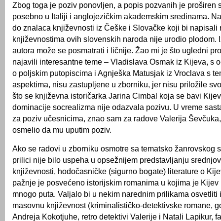
Zbog toga je poziv ponovljen, a popis pozvanih je proširen s
posebno u Italiji i anglojezičkim akademskim sredinama. N
do znalaca književnosti iz Češke i Slovačke koji bi napisali 
književnostima ovih slovenskih naroda nije urodio plodom. 
autora može se posmatrati i ličnije. Žao mi je što ugledni pr
najavili interesantne teme – Vladislava Osmak iz Kijeva, s
o poljskim putopiscima i Agnješka Matusjak iz Vroclava s t
aspektima, nisu zastupljene u zborniku, jer nisu priložile svo
što se književna istoričarka Jarina Cimbal koja se bavi Kije
dominacije socrealizma nije odazvala pozivu. U vreme sast
za poziv učesnicima, znao sam za radove Valerija Ševčuka,
osmelio da mu uputim poziv.
Ako se radovi u zborniku osmotre sa tematsko žanrovskog sta
prilici nije bilo uspeha u opsežnijem predstavljanju srednj
književnosti, hodočasničke (sigurno bogate) literature o Kije
pažnje je posvećeno istorijskim romanima u kojima je Kijev 
mnogo puta. Valjalo bi u nekim narednim prilikama osvetliti
masovnu književnost (kriminalističko-detektivske romane, g
Andreja Kokotjuhe, retro detektivi Valerije i Natali Lapikur, f