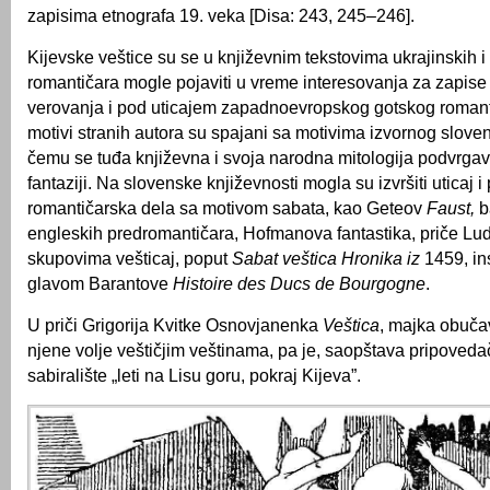
zapisima etnografa 19. veka [Disa: 243, 245–246].
Kijevske veštice su se u književnim tekstovima ukrajinskih i
romantičara mogle pojaviti u vreme interesovanja za zapise
verovanja i pod uticajem zapadnoevropskog gotskog romant
motivi stranih autora su spajani sa motivima izvornog sloven
čemu se tuđa književna i svoja narodna mitologija podvrgav
fantaziji. Na slovenske književnosti mogla su izvršiti uticaj 
romantičarska dela sa motivom sabata, kao Geteov
Faust,
b
engleskih predromantičara, Hofmanova fantastika, priče Lud
skupovima vešticaj, poput
Sabat veštica Hronika iz
1459, in
glavom Barantove
Histoire des Ducs de Bourgogne
.
U priči Grigorija Kvitke Osnovjanenka
Veštica
, majka obučav
njene volje veštičjim veštinama, pa je, saopštava pripovedač
sabiralište „leti na Lisu goru, pokraj Kijeva”.