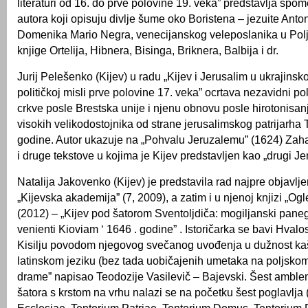
literaturi od 16. do prve polovine 19. veka” predstavlja spo
autora koji opisuju divlje šume oko Boristena – jezuite Anton
Domenika Mario Negra, venecijanskog veleposlanika u Polj
knjige Ortelija, Hibnera, Bisinga, Briknera, Balbija i dr.
Jurij Pelešenko (Kijev) u radu „Kijev i Jerusalim u ukrajinsk
političkoj misli prve polovine 17. veka” ocrtava nezavidni p
crkve posle Brestska unije i njenu obnovu posle hirotonisan
visokih velikodostojnika od strane jerusalimskog patrijarha
godine. Autor ukazuje na „Pohvalu Jeruzalemu” (1624) Zah
i druge tekstove u kojima je Kijev predstavljen kao „drugi Je
Natalija Jakovenko (Kijev) je predstavila rad najpre objavlj
„Kijevska akademija” (7, 2009), a zatim i u njenoj knjizi „Ogl
(2012) – „Kijev pod šatorom Sventoljdiča: mogiljanski panegi
venienti Kioviam ‘ 1646 . godine” . Istoričarka se bavi Hv
Kisilju povodom njegovog svečanog uvođenja u dužnost kašt
latinskom jeziku (bez tada uobičajenih umetaka na poljskom
drame” napisao Teodozije Vasilevič – Bajevski. Šest ambl
šatora s krstom na vrhu nalazi se na početku šest poglavlja