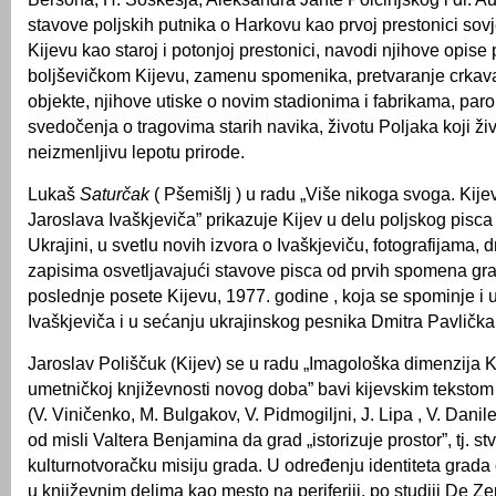
stavove poljskih putnika o Harkovu kao prvoj prestonici sovj
Kijevu kao staroj i potonjoj prestonici, navodi njihove opis
boljševičkom Kijevu, zamenu spomenika, pretvaranje crkav
objekte, njihove utiske o novim stadionima i fabrikama, parol
svedočenja o tragovima starih navika, životu Poljaka koji živ
neizmenljivu lepotu prirode.
Lukaš
Saturčak
( Pšemišlj ) u radu „Više nikoga svoga. Ki
Jaroslava Ivaškjeviča” prikazuje Kijev u delu poljskog pisc
Ukrajini, u svetlu novih izvora o Ivaškjeviču, fotografijama, 
zapisima osvetljavajući stavove pisca od prvih spomena gr
poslednje posete Kijevu, 1977. godine , koja se spominje i
Ivaškjeviča i u sećanju ukrajinskog pesnika Dmitra Pavlička
Jaroslav Poliščuk (Kijev) se u radu „Imagološka dimenzija K
umetničkoj književnosti novog doba” bavi kijevskim tekstom 2
(V. Viničenko, M. Bulgakov, V. Pidmogiljni, J. Lipa , V. Danil
od misli Valtera Benjamina da grad „istorizuje prostor”, tj. stv
kulturnotvoračku misiju grada. U određenju identiteta grada
u književnim delima kao mesto na periferiji, po studiji De Ze