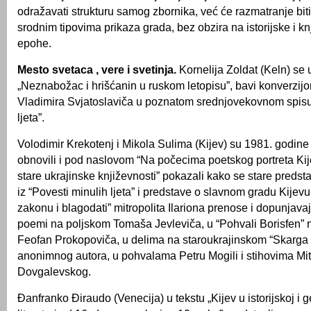
odražavati strukturu samog zbornika, već će razmatranje bi
srodnim tipovima prikaza grada, bez obzira na istorijske i kn
epohe.
Mesto svetaca , vere i svetinja.
Kornelija Zoldat (Keln) se
„Neznabožac i hrišćanin u ruskom letopisu”, bavi konverzij
Vladimira Svjatoslaviča u poznatom srednjovekovnom spisu
ljeta”.
Volodimir Krekotenj i Mikola Sulima (Kijev) su 1981. godine
obnovili i pod naslovom “Na počecima poetskog portreta Kij
stare ukrajinske književnosti” pokazali kako se stare predst
iz “Povesti minulih ljeta” i predstave o slavnom gradu Kijevu
zakonu i blagodati” mitropolita Ilariona prenose i dopunjava
poemi na poljskom Tomaša Jevleviča, u “Pohvali Borisfen” 
Feofan Prokopoviča, u delima na staroukrajinskom “Skarga 
anonimnog autora, u pohvalama Petru Mogili i stihovima Mi
Dovgalevskog.
Đanfranko Điraudo (Venecija) u tekstu „Kijev u istorijskoj i 