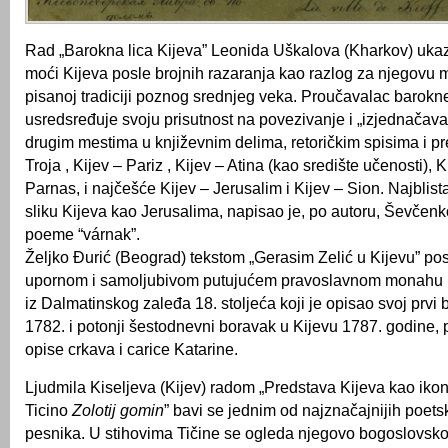
Rad „Barokna lica Kijeva” Leonida Uškalova (Kharkov) uka
moći Kijeva posle brojnih razaranja kao razlog za njegovu m
pisanoj tradiciji poznog srednjeg veka. Proučavalac barokne
usredsređuje svoju prisutnost na povezivanje i „izjednačava
drugim mestima u književnim delima, retoričkim spisima i pre
Troja , Kijev – Pariz , Kijev – Atina (kao središte učenosti), 
Parnas, i najčešće Kijev – Jerusalim i Kijev – Sion. Najblist
sliku Kijeva kao Jerusalima, napisao je, po autoru, Ševčen
poeme “várnak”.
Željko Đurić (Beograd) tekstom „Gerasim Zelić u Kijevu” pos
upornom i samoljubivom putujućem pravoslavnom monahu i 
iz Dalmatinskog zaleđa 18. stoljeća koji je opisao svoj ​​prvi
1782. i potonji šestodnevni boravak u Kijevu 1787. godine, 
opise crkava i carice Katarine.
Ljudmila Kiseljeva (Kijev) radom „Predstava Kijeva kao ikon
Ticino
Zolotij gomin
” bavi se jednim od najznačajnijih poets
pesnika. U stihovima Tičine se ogleda njegovo bogoslovsko