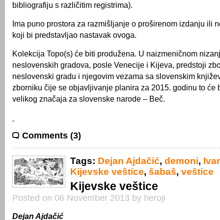
bibliografiju s različitim registrima).
Ima puno prostora za razmišljanje o proširenom izdanju ili
koji bi predstavljao nastavak ovoga.
Kolekcija Topo(s) će biti produžena. U naizmeničnom nizanj
neslovenskih gradova, posle Venecije i Kijeva, predstoji zb
neslovenski gradu i njegovim vezama sa slovenskim knjiže
zborniku čije se objavljivanje planira za 2015. godinu to će b
velikog značaja za slovenske narode – Beč.
Comments (3)
Tags:
Dejan Ajdačić
,
demoni
,
Iva
Kijevske veštice
,
šabaš
,
veštice
Kijevske veštice
Posted on 06 November 2013 by heroji
Dejan Ajdačić