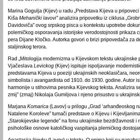
Marina Gogulja (Kijev) u radu „Predstava Kijeva u pripoveci
Kiša
Mehanički lavovi”
analizira pripovetku iz ciklusa „Grob
Davidoviča” ovog srpskog pisca u kontekstu upotrebe doku
polemičkog osporavanja istorijske verodostojnosti prikaza cr
pera Dijane Kločko. Autorka govori o brizi pripovedača za de
staljinskog terora.
Rad „Mitologija modernizma u Kijevskom tekstu ukrajinske 
Vjačeslava
Levickog
(Kijev) ispituje ispoljavanje modernist
predstavama Kijeva u poeziji ukrajinskih neoklasičara, neo
simbolista i avangardista od 1910. do 1930. godine. Autor is
harmonije u stihovima pesnika Kijevskog teksta. Analizira se
zmij” (zmaj) Nikolaja Gumiljova i njeno prisustvo u ukrajinsko
Marjana
Komarica
(Lavov) u prilogu „Grad ‘arhanđeoskog na
Natalene Koroleve” tumači predstave o Kijevu i Kijevljanima
„Starokijevske legende” na fonu ukrajinske bezdržavnosti i r
psihološke osnove katoličkog vaspitanja plemićkog dostojan
Anastasija
lijevku
(Lavov) u tekstu „O onima koji su panah
є
a