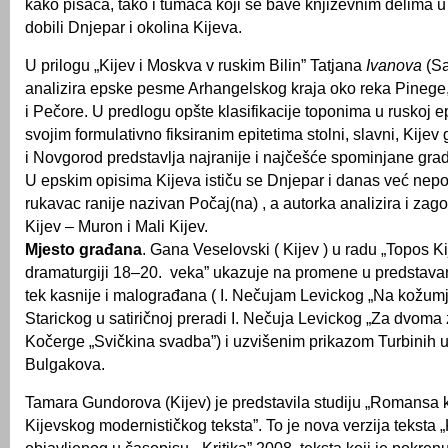
kako pisaca, tako i tumača koji se bave književnim delima 
dobili Dnjepar i okolina Kijeva.
U prilogu „Kijev i Moskva v ruskim Bilin” Tatjana
Ivanova
(Sa
analizira epske pesme Arhangelskog kraja oko reka Pinege
i Pečore. U predlogu opšte klasifikacije toponima u ruskoj ep
svojim formulativno fiksiranim epitetima stolni, slavni, Kijev
i Novgorod predstavlja najranije i najčešće spominjane gra
U epskim opisima Kijeva ističu se Dnjepar i danas već nepo
rukavac ranije nazivan Počaj(na) , a autorka analizira i zag
Kijev – Muron i Mali Kijev.
Mjesto građana
. Gana Veselovski ( Kijev ) u radu „Topos K
dramaturgiji 18–20. veka” ukazuje na promene u predstav
tek kasnije i malograđana ( I. Nečujam Levickog „Na kožumj
Starickog u satiričnoj preradi I. Nečuja Levickog „Za dvoma 
Kočerge „Svičkina svadba”) i uzvišenim prikazom Turbinih 
Bulgakova.
Tamara Gundorova (Kijev) je predstavila studiju „Romansa 
Kijevskog modernističkog teksta”. To je nova verzija teksta 