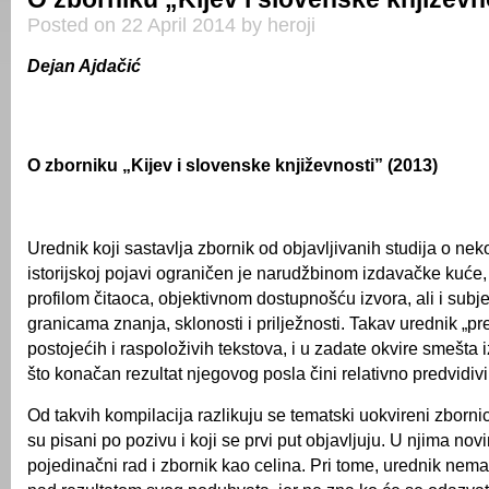
Posted on 22 April 2014 by heroji
Dejan Ajdačić
O zborniku „Kijev i slovenske književnosti” (2013)
Urednik koji sastavlja zbornik od objavljivanih studija o nek
istorijskoj pojavi ograničen je narudžbinom izdavačke kuće
profilom čitaoca, objektivnom dostupnošću izvora, ali i subj
granicama znanja, sklonosti i prilježnosti. Takav urednik „pr
postojećih i raspoloživih tekstova, i u zadate okvire smešta
što konačan rezultat njegovog posla čini relativno predvidiv
Od takvih kompilacija razlikuju se tematski uokvireni zbornic
su pisani po pozivu i koji se prvi put objavljuju. U njima nov
pojedinačni rad i zbornik kao celina. Pri tome, urednik nem