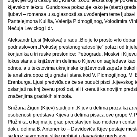
objavljenog u časopisu „ Kritika” 2008, teksta koji je pokrenu
kijevskom tekstu. Gundorova pokazuje kako je (staro) grad
ljubavi – romansa u suglasnosti sa uvođenjem teme ljubavi 
Pantelejmona Kuliša, Valerija Pidmogiljnog, Volodimira Vin
Nečuja Levickog i dr.
Aleksandr Ljusi (Moskva) u radu „Bio je to prosto vrlo dobar 
podnaslovom „Pokušaj prestonogradosofije” polazi od trijel
konjanika u tri ruske prestonice: Petrogradu, Moskvi i Kijevu
lokus stana u književnim delima o Kijevu on sagledava kao
odnos, a u tekstovima ukrajinske književnosti zapaža bukol
te analizira opoziciju grada i stana kod V. Pidmogiljnog, M.
Erenburga. Ljusi predviđa da će se budući pisci „kijevskog 
oslanjati na književnu prošlost, ali i krenuti ka novijim pred
značenjima gradskih simbola.
Snižana Žigun (Kijev) studijom „Kijev u delima prozaika
La
osobenosti predstava Kijeva u delima pisaca ove grupe V. P
Plužnika, u kojima je grad predstavljen kao moderan centar 
dok u delima B. Antonenko – Davidoviča Kijev postaje mesto
se kroz savremene slike probijaju davnašnje predstave.