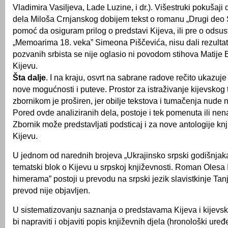
Vladimira Vasiljeva, Lade Luzine, i dr.). Višestruki pokušaji
dela Miloša Crnjanskog dobijem tekst o romanu „Drugi deo 
pomoć da osiguram prilog o predstavi Kijeva, ili pre o odsus
„Memoarima 18. veka” Simeona Piščevića, nisu dali rezultat
pozvanih srbista se nije oglasio ni povodom stihova Matije
Kijevu.
Šta dalje
. I na kraju, osvrt na sabrane radove rečito ukazuje
nove mogućnosti i puteve. Prostor za istraživanje kijevskog
zbornikom je proširen, jer obilje tekstova i tumačenja nude 
Pored ovde analiziranih dela, postoje i tek pomenuta ili ne
Zbornik može predstavljati podsticaj i za nove antologije kn
Kijevu.
U jednom od narednih brojeva „Ukrajinsko srpski godišnja
tematski blok o Kijevu u srpskoj književnosti. Roman Olesa 
himerama” postoji u prevodu na srpski jezik slavistkinje Tanj
prevod nije objavljen.
U sistematizovanju saznanja o predstavama Kijeva i kijevsk
bi napraviti i objaviti popis književnih djela (hronološki ure