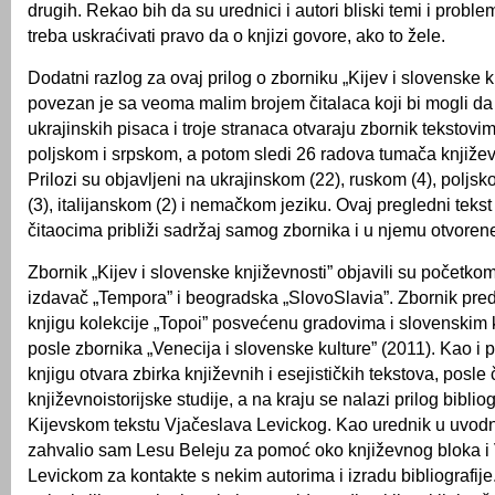
drugih. Rekao bih da su urednici i autori bliski temi i probl
treba uskraćivati pravo da o knjizi govore, ako to žele.
Dodatni razlog za ovaj prilog o zborniku „Kijev i slovenske k
povezan je sa veoma malim brojem čitalaca koji bi mogli da 
ukrajinskih pisaca i troje stranaca otvaraju zbornik tekstov
poljskom i srpskom, a potom sledi 26 radova tumača književ
Prilozi su objavljeni na ukrajinskom (22), ruskom (4), poljs
(3), italijanskom (2) i nemačkom jeziku. Ovaj pregledni teks
čitaocima približi sadržaj samog zbornika i u njemu otvoren
Zbornik „Kijev i slovenske književnosti” objavili su početkom
izdavač „Tempora” i beogradska „SlovoSlavia”. Zbornik pred
knjigu kolekcije „Topoi” posvećenu gradovima i slovenskim 
posle zbornika „Venecija i slovenske kulture” (2011). Kao i 
knjigu otvara zbirka književnih i esejističkih tekstova, posle
književnoistorijske studije, a na kraju se nalazi prilog bibliog
Kijevskom tekstu Vjačeslava Levickog. Kao urednik u uvo
zahvalio sam Lesu Beleju za pomoć oko književnog bloka i
Levickom za kontakte s nekim autorima i izradu bibliografij