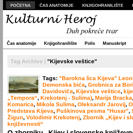
POČETNA
ČAS ANATOMIJE
KNJIGOHRANILIŠTE
MANUSKRIPT
POLIS
VIZUALI
NOVA PROZA
S
ARHIVA
O NAMA
ŽIVA REČ
KONTAKT
Čas anatomije
Knjigohranilište
Polis
Manuskript
Tag Archive |
"Kijevske veštice"
Tags:
"Barokna lica Kijeva" Leo
Demonska bića
,
Grobnica za Bor
Davidoviča
,
Kijevske veštice
,
kij
„Tempora“
,
Krekotenj - Sulima)
,
Marija Bracka
Komarica
,
Mikola Sulima
,
Oleksandr Jarovij
,
O
Predstava Kijeva
,
Puškinova pesma "Husar"
,
Žigun
,
Volodimir Krekotenj
,
Zbornik „Kijev i s
književnosti“
O zborniku „Kijev i slovenske književn