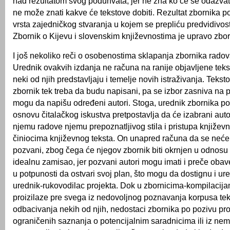
nad rezultatom svog poduhvata, jer ne zna ko će se odazvat
ne može znati kakve će tekstove dobiti. Rezultat zbornika p
vrsta zajedničkog stvaranja u kojem se prepliću predvidivost
Zbornik o Kijevu i slovenskim književnostima je upravo zborn
I još nekoliko reči o osobenostima sklapanja zbornika rad
Urednik ovakvih izdanja ne računa na ranije objavljene teks
neki od njih predstavljaju i temelje novih istraživanja. Tekst
zbornik tek treba da budu napisani, pa se izbor zasniva na 
mogu da napišu određeni autori. Stoga, urednik zbornika po
osnovu čitalačkog iskustva pretpostavlja da će izabrani aut
njemu radove njemu prepoznatljivog stila i pristupa književ
činiocima književnog teksta. On unapred računa da se neće 
pozvani, zbog čega će njegov zbornik biti okrnjen u odnosu
idealnu zamisao, jer pozvani autori mogu imati i preče ob
u potpunosti da ostvari svoj plan, što mogu da dostignu i ure
urednik-rukovodilac projekta. Dok u zbornicima-kompilacij
proizilaze pre svega iz nedovoljnog poznavanja korpusa teks
odbacivanja nekih od njih, nedostaci zbornika po pozivu proi
ograničenih saznanja o potencijalnim saradnicima ili iz ne