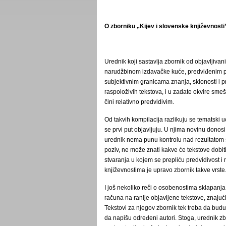
O zborniku „Kijev i slovenske književnosti
Urednik koji sastavlja zbornik od objavljivani
narudžbinom izdavačke kuće, predviđenim pro
subjektivnim granicama znanja, sklonosti i pr
raspoloživih tekstova, i u zadate okvire sme
čini relativno predvidivim.
Od takvih kompilacija razlikuju se tematski uo
se prvi put objavljuju. U njima novinu donosi
urednik nema punu kontrolu nad rezultatom 
poziv, ne može znati kakve će tekstove dobit
stvaranja u kojem se prepliću predvidivost i 
književnostima je upravo zbornik takve vrste
I još nekoliko reči o osobenostima sklapan
računa na ranije objavljene tekstove, znajući 
Tekstovi za njegov zbornik tek treba da bud
da napišu određeni autori. Stoga, urednik z