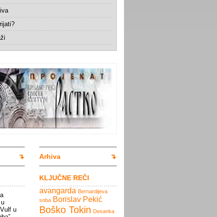
iva
ijati?
ži
Arhiva
KLJUČNE REČI
avangarda
Bernardijeva
la
Borislav Pekić
soba
 u
Boško Tokin
 Vulf u
Desanka
oba”