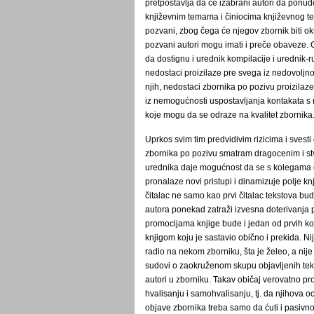
pretpostavlja da će izabrani autori da ponud
književnim temama i činiocima književnog t
pozvani, zbog čega će njegov zbornik biti o
pozvani autori mogu imati i preče obaveze. 
da dostignu i urednik kompilacije i urednik
nedostaci proizilaze pre svega iz nedovoljn
njih, nedostaci zbornika po pozivu proizilaz
iz nemogućnosti uspostavljanja kontakata s 
koje mogu da se odraze na kvalitet zbornika
Uprkos svim tim predvidivim rizicima i svest
zbornika po pozivu smatram dragocenim i stva
urednika daje mogućnost da se s kolegama ob
pronalaze novi pristupi i dinamizuje polje knj
čitalac ne samo kao prvi čitalac tekstova bud
autora ponekad zatraži izvesna doterivanja p
promocijama knjige bude i jedan od prvih koji
knjigom koju je sastavio obično i prekida. Ni
radio na nekom zborniku, šta je želeo, a nij
sudovi o zaokruženom skupu objavljenih tek
autori u zborniku. Takav običaj verovatno pro
hvalisanju i samohvalisanju, tj. da njihova 
objave zbornika treba samo da ćuti i pasivno 