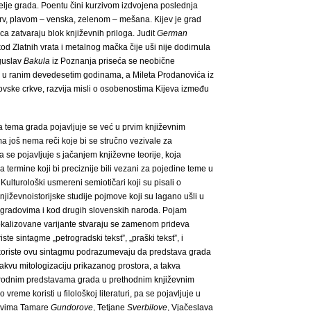
telje grada. Poentu čini kurzivom izdvojena poslednja
rv, plavom – venska, zelenom – mešana. Kijev je grad
ca zatvaraju blok književnih priloga. Judit
German
kod Zlatnih vrata i metalnog mačka čije uši nije dodirnula
oguslav
Bakula
iz Poznanja priseća se neobične
 u ranim devedesetim godinama, a Mileta Prodanovića iz
vske crkve, razvija misli o osobenostima Kijeva između
a tema grada pojavljuje se već u prvim književnim
a još nema reči koje bi se stručno vezivale za
 se pojavljuje s jačanjem književne teorije, koja
termine koji bi preciznije bili vezani za pojedine teme u
 Kulturološki usmereni semiotičari koji su pisali o
književnoistorijske studije pojmove koji su lagano ušli u
 gradovima i kod drugih slovenskih naroda. Pojam
 lokalizovane varijante stvaraju se zamenom prideva
te sintagme „petrogradski tekst”, „praški tekst”, i
oji koriste ovu sintagmu podrazumevaju da predstava grada
akvu mitologizaciju prikazanog prostora, a takva
srodnim predstavama grada u prethodnim književnim
vreme koristi u filološkoj literaturi, pa se pojavljuje u
dovima Tamare
Gundorove
, Tetjane
Sverbilove
, Vjačeslava