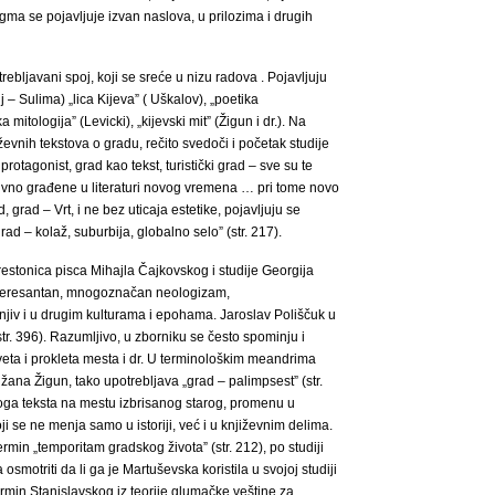
agma se pojavljuje izvan naslova, u prilozima i drugih
trebljavani spoj, koji se sreće u nizu radova . Pojavljuju
j – Sulima) „lica Kijeva” ( Uškalov), „poetika
 mitologija” (Levicki), „kijevski mit” (Žigun i dr.). Na
evnih tekstova o gradu, rečito svedoči i početak studije
tagonist, grad kao tekst, turistički grad – sve su te
ivno građene u literaturi novog vremena … pri tome novo
 grad – Vrt, i ne bez uticaja estetike, pojavljuju se
ad – kolaž, suburbija, globalno selo” (str. 217).
estonica pisca Mihajla Čajkovskog i studije Georgija
 interesantan, mnogoznačan neologizam,
menjiv i u drugim kulturama i epohama. Jaroslav Poliščuk u
str. 396). Razumljivo, u zborniku se često spominju i
sveta i prokleta mesta i dr. U terminološkim meandrima
žana Žigun, tako upotrebljava „grad – palimpsest” (str.
ga teksta na mestu izbrisanog starog, promenu u
 se ne menja samo u istoriji, već i u književnim delima.
ermin „temporitam gradskog života” (str. 212), po studiji
osmotriti da li ga je Martuševska koristila u svojoj studiji
rmin Stanislavskog iz teorije glumačke veštine za