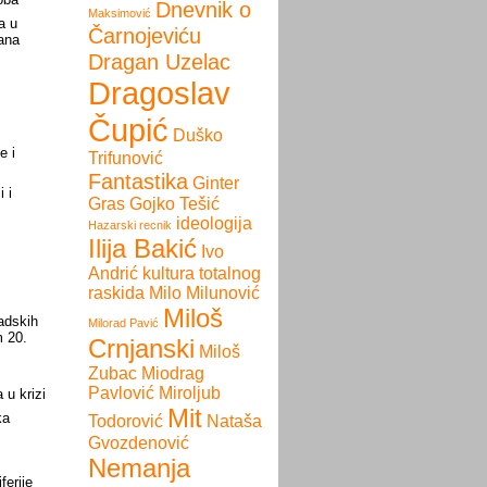
Dnevnik o
Maksimović
a u
Čarnojeviću
ana
Dragan Uzelac
Dragoslav
Čupić
Duško
e i
Trifunović
Fantastika
Ginter
 i
Gras
Gojko Tešić
ideologija
Hazarski recnik
Ilija Bakić
Ivo
Andrić
kultura totalnog
raskida
Milo Milunović
Miloš
adskih
Milorad Pavić
m 20.
Crnjanski
Miloš
Zubac
Miodrag
Pavlović
Miroljub
 u krizi
Mit
ka
Todorović
Nataša
Gvozdenović
Nemanja
ferije