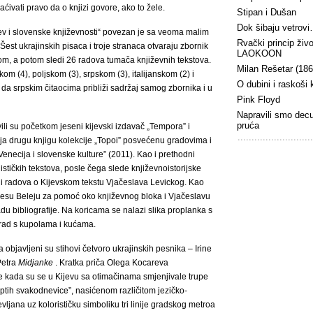
aćivati pravo da o knjizi govore, ako to žele.
Stipan i Dušan
Dok šibaju vetrov
jev i slovenske književnosti“ povezan je sa veoma malim
Rvački princip živ
 Šest ukrajinskih pisaca i troje stranaca otvaraju zbornik
LAOKOON
om, a potom sledi 26 radova tumača književnih tekstova.
Milan Rešetar (18
kom (4), poljskom (3), srpskom (3), italijanskom (2) i
O dubini i raskoši
da srpskim čitaocima približi sadržaj samog zbornika i u
Pink Floyd
Napravili smo dec
pruća
vili su početkom jeseni kijevski izdavač „Tempora” i
ja drugu knjigu kolekcije „Topoi” posvećenu gradovima i
enecija i slovenske kulture” (2011). Kao i prethodni
jističkih tekstova, posle čega slede književnoistorijske
afiji radova o Kijevskom tekstu Vjačeslava Levickog. Kao
esu Beleju za pomoć oko književnog bloka i Vjačeslavu
du bibliografije. Na koricama se nalazi slika proplanka s
 grad s kupolama i kućama.
 objavljeni su stihovi četvoro ukrajinskih pesnika – Irine
Petra
Midjanke
. Kratka priča Olega Kocareva
e kada su se u Kijevu sa otimačinama smjenjivale trupe
triptih svakodnevice”, nasićenom različitom jezičko-
jana uz kolorističku simboliku tri linije gradskog metroa