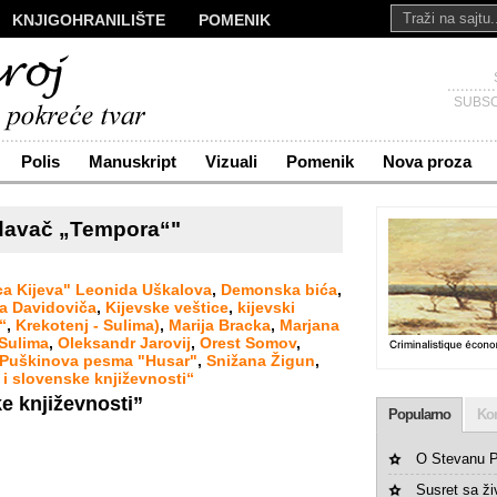
KNJIGOHRANILIŠTE
POMENIK
ALI
NOVA PROZA
SAKRALI
Č
KONTAKT
SUBSC
Polis
Manuskript
Vizuali
Pomenik
Nova proza
zdavač „Tempora“"
ca Kijeva" Leonida Uškalova
,
Demonska bića
,
sa Davidoviča
,
Kijevske veštice
,
kijevski
“
,
Krekotenj - Sulima)
,
Marija Bracka
,
Marjana
 Sulima
,
Oleksandr Jarovij
,
Orest Somov
,
Puškinova pesma "Husar"
,
Snižana Žigun
,
 i slovenske književnosti“
e književnosti”
Popularno
Ko
O Stevanu P
Susret sa ž