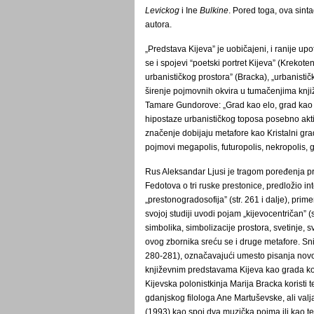
Levickog
i Ine
Bulkine
. Pored toga, ova sint
autora.
„Predstava Kijeva” je uobičajeni, i ranije upo
se i spojevi “poetski portret Kijeva” (Krekoten
urbanističkog prostora” (Bracka), „urbanistička
širenje pojmovnih okvira u tumačenjima knjiž
Tamare Gundorove: „Grad kao elo, grad kao pro
hipostaze urbanističkog toposa posebno akt
značenje dobijaju metafore kao Kristalni grad,
pojmovi megapolis, futuropolis, nekropolis, gr
Rus Aleksandar Ljusi je tragom poređenja pr
Fedotova o tri ruske prestonice, predložio
„prestonogradosofija” (str. 261 i dalje), pri
svojoj studiji uvodi pojam „kijevocentričan” (
simbolika, simbolizacije prostora, svetinje, 
ovog zbornika sreću se i druge metafore. Sni
280-281), označavajući umesto pisanja novo
književnim predstavama Kijeva kao grada koji
Kijevska polonistkinja Marija Bracka koristi t
gdanjskog filologa Ane Martuševske, ali valja 
(1993) kao spoj dva muzička pojma ili kao te