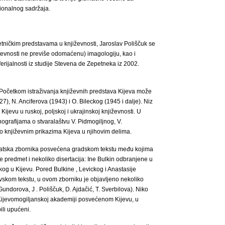
ionalnog sadržaja.
tničkim predstavama u književnosti, Jaroslav Poliščuk se
iževnosti ne previše odomaćenu) imagologiju, kao i
erijalnosti iz studije Stevena de Zepetneka iz 2002.
 Početkom istraživanja književnih predstava Kijeva može
), N. Anciferova (1943) i O. Bileckog (1945 i dalje). Niz
ijevu u ruskoj, poljskoj i ukrajinskoj književnosti. U
ografijama o stvaralaštvu V. Pidmogiljnog, V.
 o književnim prikazima Kijeva u njihovim delima.
atska zbornika posvećena gradskom tekstu među kojima
 je predmet i nekoliko disertacija: Ine Bulkin odbranjene u
og u Kijevu. Pored Bulkine , Levickog i Anastasije
evskom tekstu, u ovom zborniku je objavljeno nekoliko
 Gundorova, J . Poliščuk, D. Ajdačić, T. Sverbilova). Niko
Kijevomogiljanskoj akademiji posvećenom Kijevu, u
ili upućeni.