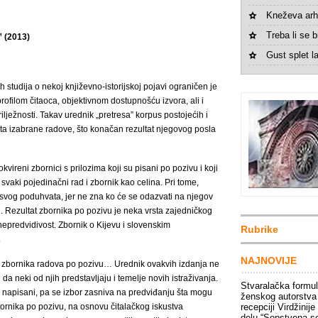
Kneževa arh
Treba li se br
” (2013)
Gust splet la
h studija o nekoj književno-istorijskoj pojavi ograničen je
filom čitaoca, objektivnom dostupnošću izvora, ali i
ilježnosti. Takav urednik „pretresa” korpus postojećih i
šta izabrane radove, što konačan rezultat njegovog posla
kvireni zbornici s prilozima koji su pisani po pozivu i koji
 svaki pojedinačni rad i zbornik kao celina. Pri tome,
svog poduhvata, jer ne zna ko će se odazvati na njegov
i. Rezultat zbornika po pozivu je neka vrsta zajedničkog
nepredvidivost. Zbornik o Kijevu i slovenskim
Rubrike
.
NAJNOVIJE
ja zbornika radova po pozivu… Urednik ovakvih izdanja ne
da neki od njih predstavljaju i temelje novih istraživanja.
Stvaralačka formu
u napisani, pa se izbor zasniva na predviđanju šta mogu
ženskog autorstva
bornika po pozivu, na osnovu čitalačkog iskustva
recepciji Virdžinije
delu “Sopstvena s