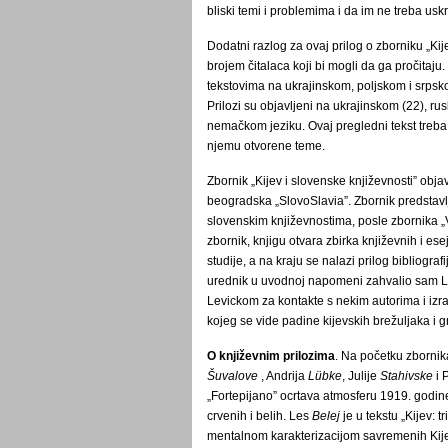
bliski temi i problemima i da im ne treba uskr
Dodatni razlog za ovaj prilog o zborniku „Ki
brojem čitalaca koji bi mogli da ga pročitaju.
tekstovima na ukrajinskom, poljskom i srpsk
Prilozi su objavljeni na ukrajinskom (22), rus
nemačkom jeziku. Ovaj pregledni tekst treba 
njemu otvorene teme.
Zbornik „Kijev i slovenske književnosti” obja
beogradska „SlovoSlavia”. Zbornik predstavl
slovenskim književnostima, posle zbornika „V
zbornik, knjigu otvara zbirka književnih i ese
studije, a na kraju se nalazi prilog bibliogr
urednik u uvodnoj napomeni zahvalio sam L
Levickom za kontakte s nekim autorima i izra
kojeg se vide padine kijevskih brežuljaka i
O književnim prilozima
. Na početku zbornika
Šuvalove
, Andrija
Lübke
, Julije
Stahivske
i 
„Fortepijano” ocrtava atmosferu 1919. godin
crvenih i belih. Les
Belej
je u tekstu „Kijev: 
mentalnom karakterizacijom savremenih Kijevl