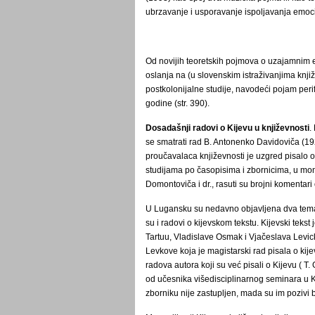
ubrzavanje i usporavanje ispoljavanja emoc
Od novijih teoretskih pojmova o uzajamnim e
oslanja na (u slovenskim istraživanjima knj
postkolonijalne studije, navodeći pojam perif
godine (str. 390).
Dosadašnji radovi o Kijevu u književnosti
.
se smatrati rad B. Antonenko Davidoviča (1927
proučavalaca književnosti je uzgred pisalo o K
studijama po časopisima i zbornicima, u mon
Domontoviča i dr., rasuti su brojni komentari
U Lugansku su nedavno objavljena dva tem
su i radovi o kijevskom tekstu. Kijevski tekst
Tartuu, Vladislave Osmak i Vjačeslava Levick
Levkove koja je magistarski rad pisala o kij
radova autora koji su već pisali o Kijevu ( T.
od učesnika višedisciplinarnog seminara u 
zborniku nije zastupljen, mada su im pozivi b