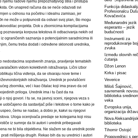
e njemu radove njemu prepoznatljivog stila i pristupa
Funkcija didaskalij
eksta. On unapred računa da se neće odazvati svi
Profesionalcu Duš
krnjen u odnosu na početnu i idealnu zamisao, jer
Kovačevića
On ne može u potpunosti da ostvari svoj plan, što mogu
Međunarodni jezik
-rukovodilac projekta. Dok u zbornicima-kompilacijama
esperanto – jezik
budućnosti
og poznavanja korpusa tekstova ili odbacivanja nekih od
e iz ograničenih saznanja o potencijalnim saradnicima ili
Instrumenti za
reprodukovanje boj
njim, čemu treba dodati i određene sklonosti urednika,
zvuka
.
Između olovnih reči
ćutanja
i o nedostacima sopstvenih znanja, pravljenje tematskih
Džon Lenon
ralačkim vidom kolektivnih istraživanja. Lični izbor
Kirka i pisac
likuju lična viđenja, da se otvaraju nove teme i
Veverice
iževnoistorijskih istraživanja. Urednik je povlašćeni
ućeg zbornika, već i kao čitalac koji ima pravo da od
Miloš Šajinović,
savremenik novos
ojedinih priloga. Urednik ima i tu čast da na
biblioteka sredino
 o njoj govori. I tu se, na javnoj sceni, njegova veza s
veka
je uobičajeno da sastavljač piše i tekstove o tome kako je
Evropska unija,
e uspeo, čemu se nadao, a dobio je, kakvi su njegovi
organizacija država
stova. Uloga ocenjivača predaje se kolegama koji nisu
Nova Aleksandrijs
ističe iz sumnje da bi autori i urednik pribegavali
biblioteka
ocena ne bi bila objektivna. Ne slažem se da urednik posle
Tihomir Ostojić
prati mišljenja drugih. Rekao bih da su urednici i autori
Propovednici s peri