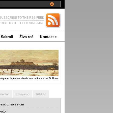
SUBSCRIBE TO THE RSS FEED
RIBE TO THE FEED VIA E-MAIL
Sakrali
Živa reč
Kontakt
»
mentari
Izdvajamo
TAGOVI
ešiću, sa setom
ivotom