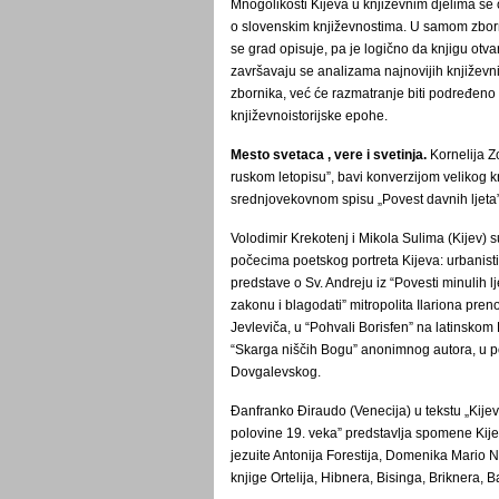
Mnogolikosti Kijeva u književnim djelima se 
o slovenskim književnostima. U samom zborn
se grad opisuje, pa je logično da knjigu otvar
završavaju se analizama najnovijih književn
zbornika, već će razmatranje biti podređeno 
književnoistorijske epohe.
Mesto svetaca , vere i svetinja.
Kornelija Z
ruskom letopisu”, bavi konverzijom velikog 
srednjovekovnom spisu „Povest davnih ljeta”
Volodimir Krekotenj i Mikola Sulima (Kijev) 
počecima poetskog portreta Kijeva: urbanisti
predstave o Sv. Andreju iz “Povesti minulih l
zakonu i blagodati” mitropolita Ilariona pr
Jevleviča, u “Pohvali Borisfen” na latinsko
“Skarga niščih Bogu” anonimnog autora, u p
Dovgalevskog.
Đanfranko Điraudo (Venecija) u tekstu „Kijev u
polovine 19. veka” predstavlja spomene Kijev
jezuite Antonija Forestija, Domenika Mario 
knjige Ortelija, Hibnera, Bisinga, Briknera, Bal