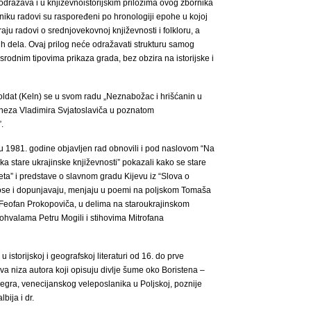
odražava i u književnoistorijskim prilozima ovog zbornika
iku radovi su raspoređeni po hronologiji epohe u kojoj
aju radovi o srednjovekovnoj književnosti i folkloru, a
ih dela. Ovaj prilog neće odražavati strukturu samog
srodnim tipovima prikaza grada, bez obzira na istorijske i
oldat (Keln) se u svom radu „Neznabožac i hrišćanin u
kneza Vladimira Svjatoslaviča u poznatom
.
su 1981. godine objavljen rad obnovili i pod naslovom “Na
ka stare ukrajinske književnosti” pokazali kako se stare
jeta” i predstave o slavnom gradu Kijevu iz “Slova o
enose i dopunjavaju, menjaju u poemi na poljskom Tomaša
m Feofan Prokopoviča, u delima na staroukrajinskom
ohvalama Petru Mogili i stihovima Mitrofana
 istorijskoj i geografskoj literaturi od 16. do prve
a niza autora koji opisuju divlje šume oko Boristena –
Negra, venecijanskog veleposlanika u Poljskoj, poznije
bija i dr.