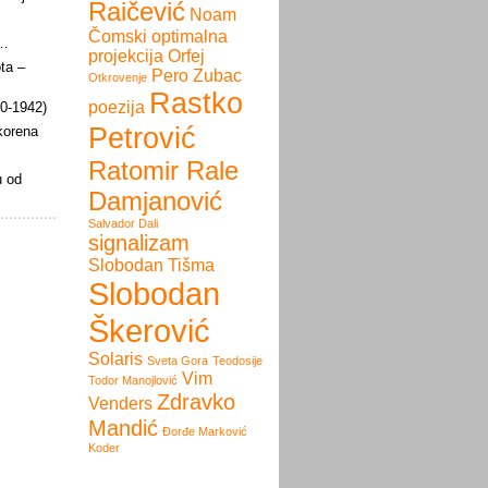
Raičević
Noam
Čomski
optimalna
i…
projekcija
Orfej
ota –
Pero Zubac
Otkrovenje
Rastko
poezija
60-1942)
Petrović
 korena
Ratomir Rale
u od
Damjanović
Salvador Dali
signalizam
Slobodan Tišma
Slobodan
Škerović
Solaris
Sveta Gora
Teodosije
Vim
Todor Manojlović
Zdravko
Venders
Mandić
Đorđe Marković
Koder