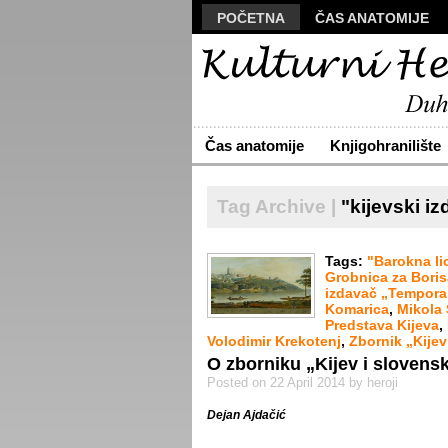
POČETNA
ČAS ANATOMIJE
MANUSKRIPT
POLIS
VIZU
ARHIVA
O NAMA
ŽIVA RE
Čas anatomije
Knjigohranilište
Tag Archive |
"kijevski i
Tags:
"Barokna li
Grobnica za Bori
izdavač „Tempora
Komarica
,
Mikola
Predstava Kijeva
,
Volodimir Krekotenj
,
Zbornik „Kijev
O zborniku „Kijev i slovensk
Posted on 22 April 2014 by heroji
Dejan Ajdačić