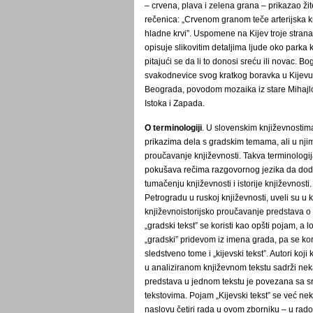
– crvena, plava i zelena grana – prikazao ži
rečenica: „Crvenom granom teče arterijska k
hladne krvi”. Uspomene na Kijev troje strana
opisuje slikovitim detaljima ljude oko parka 
pitajući se da li to donosi sreću ili novac. B
svakodnevice svog kratkog boravka u Kijevu
Beograda, povodom mozaika iz stare Mihajlo
Istoka i Zapada.
O terminologiji
. U slovenskim književnostim
prikazima dela s gradskim temama, ali u njim
proučavanje književnosti. Takva terminologija
pokušava rečima razgovornog jezika da doda 
tumačenju književnosti i istorije književnosti.
Petrogradu u ruskoj književnosti, uveli su u 
književnoistorijsko proučavanje predstava o
„gradski tekst” se koristi kao opšti pojam, a
„gradski” pridevom iz imena grada, pa se koris
sledstveno tome i „kijevski tekst”. Autori k
u analiziranom književnom tekstu sadrži nek
predstava u jednom tekstu je povezana sa 
tekstovima. Pojam „Kijevski tekst” se već neko 
naslovu četiri rada u ovom zborniku – u ra