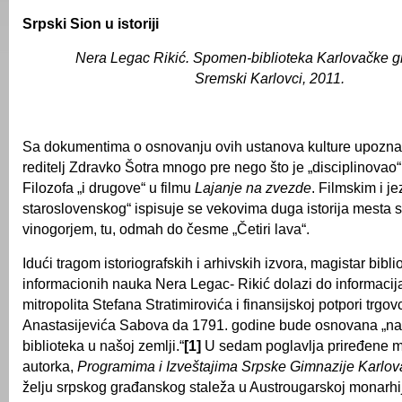
Srpski Sion u istoriji
Nera Legac Rikić. Spomen-biblioteka Karlovačke gi
Sremski Karlovci, 2011.
Sa dokumentima o osnovanju ovih ustanova kulture upoznao 
reditelj Zdravko Šotra mnogo pre nego što je „disciplinovao
Filozofa „i drugove“ u filmu
Lajanje na zvezde
. Filmskim i j
staroslovenskog“ ispisuje se vekovima duga istorija mesta 
vinogorjem, tu, odmah do česme „Četiri lava“.
Idući tragom istoriografskih i arhivskih izvora, magistar bibli
informacionih nauka Nera Legac- Rikić dolazi do informacij
mitropolita Stefana Stratimirovića i finansijskoj potpori trgov
Anastasijevića Sabova da 1791. godine bude osnovana „nas
biblioteka u našoj zemlji.“
[1]
U sedam poglavlja priređene m
autorka,
Programima i Izveštajima Srpske Gimnazije Karlo
želju srpskog građanskog staleža u Austrougarskoj monarhij