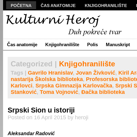
POČETNA
ČAS ANATOMIJE
KNJIGOHRANILIŠTE
MANUSKRIPT
POLIS
VIZUALI
NOVA PROZA
S
ARHIVA
O NAMA
ŽIVA REČ
KONTAKT
Čas anatomije
Knjigohranilište
Polis
Manuskript
Categorized |
Knjigohranilište
Tags |
Gavrilo Hranislav
,
Jovan Živković
,
Kiril A
nastarija Školska biblioteka
,
Profesorska bibliot
Karlovci
,
Srpska Gimnazija Karlovačka
,
Srpski 
Stanković
,
Toma Vojnović
,
Đačka biblioteka
Srpski Sion u istoriji
Posted on 16 April 2015 by heroji
Aleksandar Radović