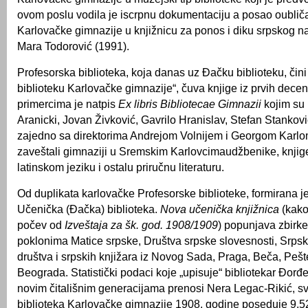
ovom poslu vodila je iscrpnu dokumentaciju a posao oubliča
Karlovačke gimnazije u knjižnicu za ponos i diku srpskog na
Mara Todorović (1991).
Profesorska biblioteka, koja danas uz Đačku biblioteku, či
biblioteku Karlovačke gimnazije“, čuva knjige iz prvih dece
primercima je natpis
Ex libris Bibliotecae Gimnazii
kojim su p
Aranicki, Jovan Živković, Gavrilo Hranislav, Stefan Stankov
zajedno sa direktorima Andrejom Volnijem i Georgom Kar
zaveštali gimnaziji u Sremskim Karlovcimaudžbenike, knji
latinskom jeziku i ostalu priručnu literaturu.
Od duplikata karlovačke Profesorske biblioteke, formirana j
Učenička (Đačka) biblioteka.
Nova učenička knjižnica
(kako
počev od
Izveštaja za šk. god. 1908/1909
) popunjava zbirk
poklonima Matice srpske, Društva srpske slovesnosti, Srps
društva i srpskih knjižara iz Novog Sada, Praga, Beča, Pešt
Beograda. Statistički podaci koje „upisuje“ bibliotekar Đor
novim čitališnim generacijama prenosi Nera Legac-Rikić, 
biblioteka Karlovačke gimnazije 1908. godine poseduje 9.5