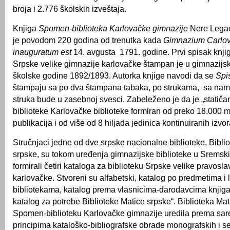
broja i 2.776 školskih izveštaja.
Knjiga
Spomen-biblioteka Karlovačke gimnazije
Nere Legac
je povodom 220 godina od trenutka kada
Gimnazium Carlov
inauguratum est
14. avgusta 1791. godine. Prvi spisak knjig
Srpske velike gimnazije karlovačke štampan je u gimnazij
školske godine 1892/1893. Autorka knjige navodi da se
Spi
štampaju sa po dva štampana tabaka, po strukama, sa na
struka bude u zasebnoj svesci. Zabeleženo je da je „statič
biblioteke Karlovačke biblioteke formiran od preko 18.000 
publikacija i od više od 8 hiljada jedinica kontinuiranih izvo
Stručnjaci jedne od dve srpske nacionalne biblioteke, Bibli
srpske, su tokom uređenja gimnazijske biblioteke u Sremsk
formirali četiri kataloga za biblioteku Srpske velike pravosl
karlovačke. Stvoreni su alfabetski, katalog po predmetima i 
bibliotekama, katalog prema vlasnicima-darodavcima knjiga i
katalog za potrebe Biblioteke Matice srpske“. Biblioteka Mat
Spomen-biblioteku Karlovačke gimnazije uredila prema sa
principima kataloško-bibliografske obrade monografskih i ser