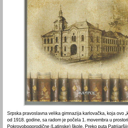
Srpska pravoslavna velika gimnazija karlovačka, koja ovo „
od 1918. godine, sa radom je počela 1. movembra u prostor
Pokrovobogorodične (Latinske) škole. Preko puta Patrijaršij