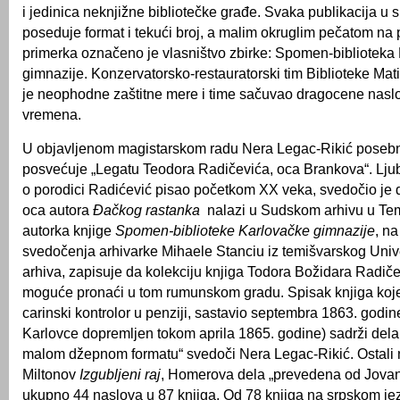
i jedinica neknjižne bibliotečke građe. Svaka publikacija u
poseduje format i tekući broj, a malim okruglim pečatom na p
primerka označeno je vlasništvo zbirke: Spomen-biblioteka
gimnazije. Konzervatorsko-restauratorski tim Biblioteke Mati
je neophodne zaštitne mere i time sačuvao dragocene nasl
vremena.
U objavljenom magistarskom radu Nera Legac-Rikić poseb
posvećuje „Legatu Teodora Radičevića, oca Brankova“. Ljubo
o porodici Radićević pisao početkom XX veka, svedočio je 
oca autora
Đačkog rastanka
nalazi u Sudskom arhivu u Tem
autorka knjige
Spomen-biblioteke Karlovačke gimnazije
, n
svedočenja arhivarke Mihaele Stanciu iz temišvarskog Univ
arhiva, zapisuje da kolekciju knjiga Todora Božidara Radičev
moguće pronaći u tom rumunskom gradu. Spisak knjiga koje je
carinski kontrolor u penziji, sastavio septembra 1863. godi
Karlovce dopremljen tokom aprila 1865. godine) sadrži dela
malom džepnom formatu“ svedoči Nera Legac-Rikić. Ostali 
Miltonov
Izgubljeni raj
, Homerova dela „prevedena od Jovan
ukupno 44 naslova u 87 knjiga. Od 78 knjiga na srpskom je