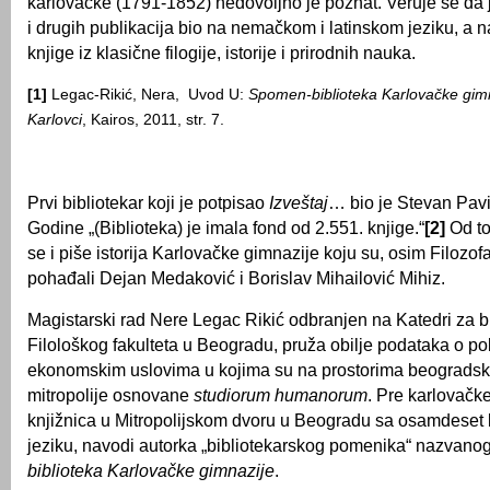
karlovačke (1791-1852) nedovoljno je poznat. Veruje se da 
i drugih publikacija bio na nemačkom i latinskom jeziku, a 
knjige iz klasične filogije, istorije i prirodnih nauka.
[1]
Legac-Rikić, Nera, Uvod U:
Spomen-biblioteka Karlovačke gim
Karlovci
, Kairos, 2011, str. 7.
Prvi bibliotekar koji je potpisao
Izveštaj
… bio je Stevan Pavi
Godine „(Biblioteka) je imala fond od 2.551. knjige.“
[2]
Od to
se i piše istorija Karlovačke gimnazije koju su, osim Filozofa
pohađali Dejan Medaković i Borislav Mihailović Mihiz.
Magistarski rad Nere Legac Rikić odbranjen na Katedri za bi
Filološkog fakulteta u Beogradu, pruža obilje podataka o poli
ekonomskim uslovima u kojima su na prostorima beogradsk
mitropolije osnovane
studiorum humanorum
. Pre karlovačke
knjižnica u Mitropolijskom dvoru u Beogradu sa osamdeset
jeziku, navodi autorka „bibliotekarskog pomenika“ nazvano
biblioteka Karlovačke gimnazije
.