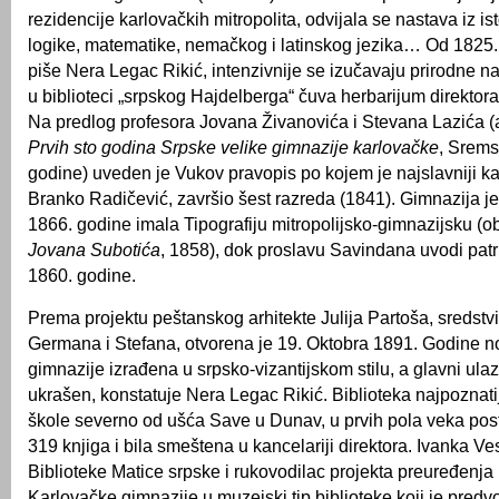
rezidencije karlovačkih mitropolita, odvijala se nastava iz isto
logike, matematike, nemačkog i latinskog jezika… Od 1825.
piše Nera Legac Rikić, intenzivnije se izučavaju prirodne n
u biblioteci „srpskog Hajdelberga“ čuva herbarijum direktora
Na predlog profesora Jovana Živanovića i Stevana Lazića (
Prvih sto godina Srpske velike gimnazije karlovačke
, Srems
godine) uveden je Vukov pravopis po kojem je najslavniji ka
Branko Radičević, završio šest razreda (1841). Gimnazija je
1866. godine imala Tipografiju mitropolijsko-gimnazijsku (o
Jovana Subotića
, 1858), dok proslavu Savindana uvodi patri
1860. godine.
Prema projektu peštanskog arhitekte Julija Partoša, sredstv
Germana i Stefana, otvorena je 19. Oktobra 1891. Godine 
gimnazije izrađena u srpsko-vizantijskom stilu, a glavni ulaz
ukrašen, konstatuje Nera Legac Rikić. Biblioteka najpoznati
škole severno od ušća Save u Dunav, u prvih pola veka post
319 knjiga i bila smeštena u kancelariji direktora. Ivanka Ve
Biblioteke Matice srpske i rukovodilac projekta preuređenja 
Karlovačke gimnazije u muzejski tip biblioteke koji je pred