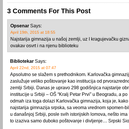
3 Comments For This Post
Opsenar
Says:
April 19th, 2015 at 18:55
Najstarija gimnazija u našoj zemlji, uz I kragujevačku gizn
ovakav osvrt i na njenu biblioteku
Bibliotekar
Says:
April 22nd, 2015 at 07:47
Apsolutno se slažem s prethodnikom. Karlovačka gimnazi
zaslužuje veliko poštovanje kao institucija od prvorazred
zemlji Srbiji. Danas je upravo 298 godišnjica najstarije o
institucije u Srbiji – OŠ “Kralj Petar Prvi” u Beogradu, a 
odmah iza toga dolazi Karlovačka gimnazija, koja je, kako
najstarija gimnazija srpska, sa veoma vrednom spomen-
u današnjoj Srbiji, posle svih istorijskih lomova, nešto ima
to izaziva samo duboko poštovanje i divljenje… Srpski Sio