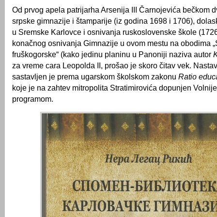
Od prvog apela patrijarha Arsenija III Čarnojevića bečkom 
srpske gimnazije i štamparije (iz godina 1698 i 1706), dola
u Sremske Karlovce i osnivanja ruskoslovenske škole (172
konačnog osnivanja Gimnazije u ovom mestu na obodima „
fruškogorske“ (kako jedinu planinu u Panoniji naziva autor
K
za vreme cara Leopolda II, prošao je skoro čitav vek. Nasta
sastavljen je prema ugarskom školskom zakonu
Ratio educ
koje je na zahtev mitropolita Stratimirovića dopunjen Volni
programom.