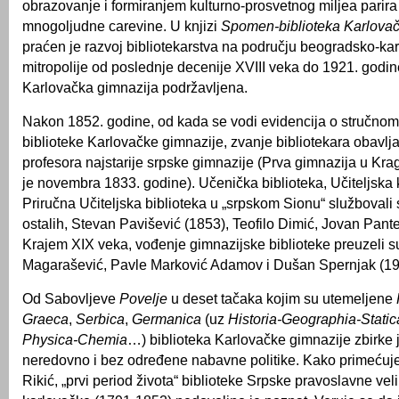
obrazovanje i formiranjem kulturno-prosvetnog miljea parir
mnogoljudne carevine. U knjizi
Spomen-biblioteka Karlovač
praćen je razvoj bibliotekarstva na području beogradsko-ka
mitropolije od poslednje decenije XVIII veka do 1921. godin
Karlovačka gimnazija podržavljena.
Nakon 1852. godine, od kada se vodi evidencija o stručno
biblioteke Karlovačke gimnazije, zvanje bibliotekara obavlja
profesora najstarije srpske gimnazije (Prva gimnazija u K
je novembra 1833. godine). Učenička biblioteka, Učiteljska k
Priručna Učiteljska biblioteka u „srpskom Sionu“ službovali
ostalih, Stevan Pavišević (1853), Teofilo Dimić, Jovan Pante
Krajem XIX veka, vođenje gimnazijske biblioteke preuzeli 
Magarašević, Pavle Marković Adamov i Dušan Spernjak (19
Od Sabovljeve
Povelje
u deset tačaka kojim su utemeljene
Graeca
,
Serbica
,
Germanica
(uz
Historia-Geographia-Static
Physica-Chemia
…) biblioteka Karlovačke gimnazije zbirke
neredovno i bez određene nabavne politike. Kako primećuj
Rikić, „prvi period života“ biblioteke Srpske pravoslavne vel