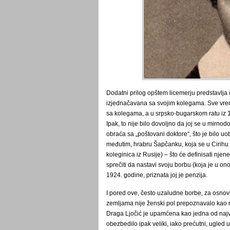
Dodatni prilog opštem licemerju predstavlja 
izjednačavana sa svojim kolegama. Sve vreme
sa kolegama, a u srpsko-bugarskom ratu iz 188
Ipak, to nije bilo dovoljno da joj se u mirn
obraća sa „poštovani doktore“, što je bilo u
međutim, hrabru Šapčanku, koja se u Cirihu u
koleginica iz Rusije) – što će definisati nj
sprečiti da nastavi svoju borbu (koja je u 
1924. godine, priznata joj je penzija.
I pored ove, često uzaludne borbe, za osno
zemljama nije ženski pol prepoznavalo kao r
Draga Ljočić je upamćena kao jedna od najveć
obezbedilo ipak veliki, iako prećutni, ugled u