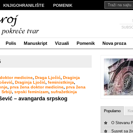
KNJIGOHRANILIŠTE
POMENIK
ALI
NOVA PROZA
SAKRALI
Č
KONTAKT
SUBSC
Polis
Manuskript
Vizuali
Pomenik
Nova proza
6
doktor medicine
,
Draga Ljočić
,
Draginja
lošević
,
Draginja Ljočić
,
feministkinja
,
enje
,
prva žena doktor medicine
,
prva žena
Srbiji
,
srpski feminizam
,
sufražetkinja
ošević – avangarda srpskog
Popularno
Ko
O Stevanu P
Susret sa ž