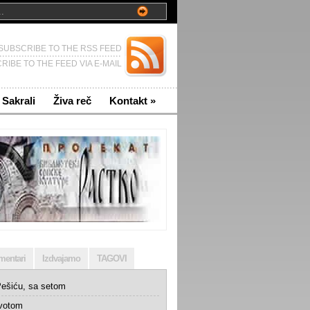
SUBSCRIBE TO THE RSS FEED
RIBE TO THE FEED VIA E-MAIL
Sakrali
Živa reč
Kontakt
»
mentari
Izdvajamo
TAGOVI
ešiću, sa setom
ivotom