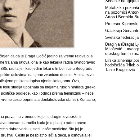
Sećanje na Ignjat
Metafizika pozorišn
na pozornici Anto
Artoa i Bertolda B
Profesor Kiprovski
Galaksija Servant
Svetska federacija
Draginja (Draga) Lj
Milošević – avang
srpskog feminizm
činjenica da je Draga Ljočić jedino za vreme ratova bila
Lirska alhemija po
 trajanja ratova, ona je kao lekarka radila ravnopravno
hodočašća “Hleb o
5. radila je i kao jedini lekar u tri bolnice u Beogradu.
Tanje Kragujević
odopskim uslovima, na njene zvanične dopise, Ministarstvo
običajeno prilikom dopisa njenim kolegama. Ovo,
 toku studija upoznala sa idejama ruskih nihilista (preko
ene političke poglede, kao i odnos prema feminizmu – neće
ono vreme često poprimala donkihotovske obrise). Konačno,
vna prava – u vremenu koje i u drugim evropskim
avnopravan, naročito kada je u pitanju radno pravo –
ih dobrotvorki u istoriji naše medicine, što joj je
 društvu. Često je besplatno lečila decu, a osnovala je i