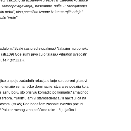
h reči” (str.167) sa uzdanjem u sebe i u “zajedničko sunce”
a, samoopovrgavanja), naseobine duše, u zaoblјavanju
lu neba”, nisu patetično iznane iz “unutarnjih odaja”
uće “vrele”.
padalom./ Svaki čas pred stopalima./ Nalazim mu poneki/
(str.109) Gde šumi prvo čulo talasa./ Vibrafon svetlosti”
še)” (str.121)).
ice u spoju začudnih relacija u koje su upereni glasovi
no tenzije semantičke dominacije, stvara se poezija koja
i jasnu boju/ što prišiva/ komadić po komadić/ arhaičnog
srebra. /Nakit/ u arhivi starosedelaca./Ili nacrt ulica na
iprstom. (str.45) Pod bodežom zaspale zvezde/ pocuri
./ Polutar ravnog zrna peščane reke…/Ljulјaška i