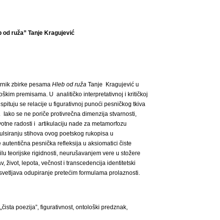
 od ruža” Tanje Kragujević
rarnik zbirke pesama
Hleb od ruža
Tanje Kragujević u
im premisama. U analitičko interpretativnoj i kritičkoj
ispituju se relacije u figurativnoj punoći pesničkog tkiva
Iako se ne poriče protivrečna dimenzija stvarnosti,
votne radosti i artikulaciju nade za metamorfozu
pulsiranju stihova ovog poetskog rukopisa u
 autentična pesnička refleksija u aksiomatici čiste
vilu teorijske rigidnosti, neurušavanjem vere u stožere
, život, lepota, večnost i transcedencija identitetski
osvetlјava odupiranje pretećim formulama prolaznosti.
„čista poezija”, figurativnost, ontološki predznak,