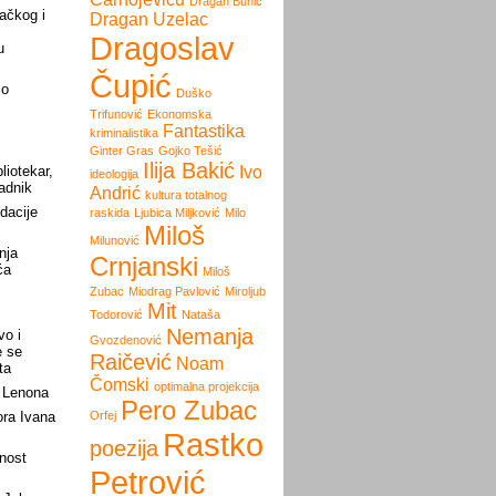
Dragan Bunić
ačkog i
Dragan Uzelac
Dragoslav
u
Čupić
 o
Duško
Trifunović
Ekonomska
Fantastika
kriminalistika
Ginter Gras
Gojko Tešić
Ilija Bakić
liotekar,
Ivo
ideologija
radnik
Andrić
kultura totalnog
dacije
raskida
Ljubica Miljković
Milo
Miloš
Milunović
nja
Crnjanski
ća
Miloš
Zubac
Miodrag Pavlović
Miroljub
Mit
Todorović
Nataša
Nemanja
vo i
Gvozdenović
e se
Raičević
Noam
ta
Čomski
optimalna projekcija
 Lenona
Pero Zubac
ora Ivana
Orfej
Rastko
poezija
nost
Petrović