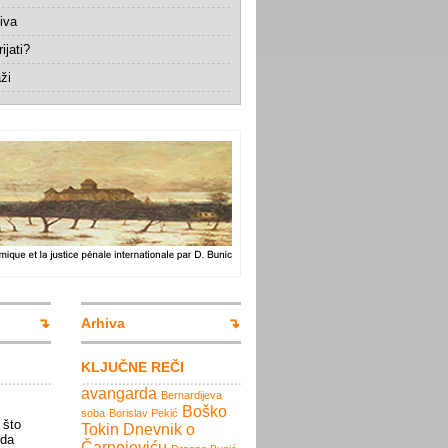
iva
ijati?
ži
Arhiva
KLJUČNE REČI
avangarda
Bernardijeva
Boško
soba
Borislav Pekić
 što
Tokin
Dnevnik o
rda
Čarnojeviću