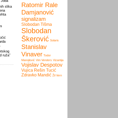
a Joba
Ratomir Rale
ih slika
nena
Damjanović
rehta
signalizam
Slobodan Tišma
es
Slobodan
Škerović
očić
Solaris
arda
Stanislav
a
etskog
Vinaver
d ruža”
Todor
Manojlović
Vim Venders
Vizantija
Vojislav Despotov
Vujica Rešin Tucić
Zdravko Mandić
Žil Vern