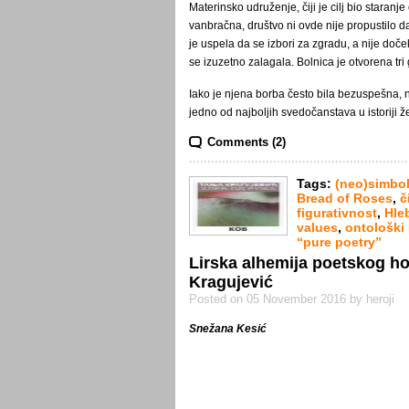
Materinsko udruženje, čiji je cilj bio staran
vanbračna, društvo ni ovde nije propustilo da
je uspela da se izbori za zgradu, a nije doče
se izuzetno zalagala. Bolnica je otvorena tri
Iako je njena borba često bila bezuspešna, nj
jedno od najboljih svedočanstava u istoriji ž
Comments (2)
Tags:
(neo)simbol
Bread of Roses
,
č
figurativnost
,
Hle
values
,
ontološki
“pure poetry”
Lirska alhemija poetskog h
Kragujević
Posted on 05 November 2016 by heroji
Snežana Kesić