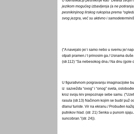
U identifikaciji pesnikinje kao “Deteta svoji
jezikom mogućeg izbavlјenja (a ne potiranj
pesnikinjinog lirskog rukopisa prema “ogleda
svog jezgra, već su aktivno i samodeterminiš
(“A navejalo je/ i samo nebo u svemu je/ na
otpali pramen./ I prinosim ga./ Usnama duše. 
(str.112) “Sa nebesokog dna./ Na dnu (gole du
U figurativnom poigravanju imaginacijske buj
iz sazvežđa “ovog” i “onog” sveta, oslobođe
kroz svoju krv prepoznaje sebe samu. (“Uzet
rasula (str.13) Načinom kojim se budi/ puž od 
dlanu/ turiste. Vir na ekranu./ Probuđen kaž
putnikov hlad. (str. 21) Senka u punom sjaju
suncobran.”(str. 24)).