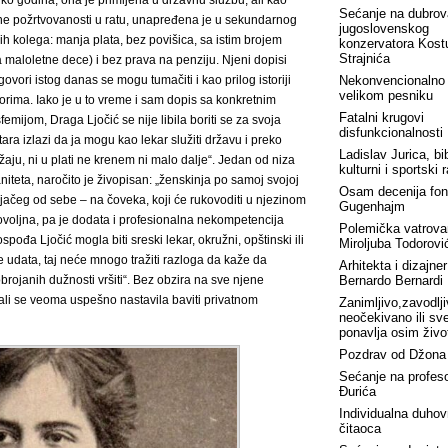
ko godina, ona je primljena u državnu službu, ali kao
Sećanje na dubrov
e požrtvovanosti u ratu, unapređena je u sekundarnog
jugoslovenskog
ih kolega: manja plata, bez povišica, sa istim brojem
konzervatora Kost
Strajnića
a maloletne dece) i bez prava na penziju. Njeni dopisi
ovori istog danas se mogu tumačiti i kao prilog istoriji
Nekonvencionalno
velikom pesniku
rima. Iako je u to vreme i sam dopis sa konkretnim
Fatalni krugovi
mijom, Draga Ljočić se nije libila boriti se za svoja
disfunkcionalnosti
ra izlazi da ja mogu kao lekar služiti državu i preko
Ladislav Jurica, bib
žaju, ni u plati ne krenem ni malo dalje“. Jedan od niza
kulturni i sportski 
teta, naročito je živopisan: „ženskinja po samoj svojoj
Osam decenija fon
a jačeg od sebe – na čoveka, koji će rukovoditi u njezinom
Gugenhajm
 dovoljna, pa je dodata i profesionalna nekompetencija
Polemička vatrova
spođa Ljočić mogla biti sreski lekar, okružni, opštinski ili
Miroljuba Todorovi
e udata, taj neće mnogo tražiti razloga da kaže da
Arhitekta i dizajner
rojanih dužnosti vršiti“. Bez obzira na sve njene
Bernardo Bernardi
, ali se veoma uspešno nastavila baviti privatnom
Zanimljivo,zavodlji
neočekivano ili sv
ponavlja osim živo
Pozdrav od Džona
Sećanje na profes
Đurića
Individualna duhov
čitaoca