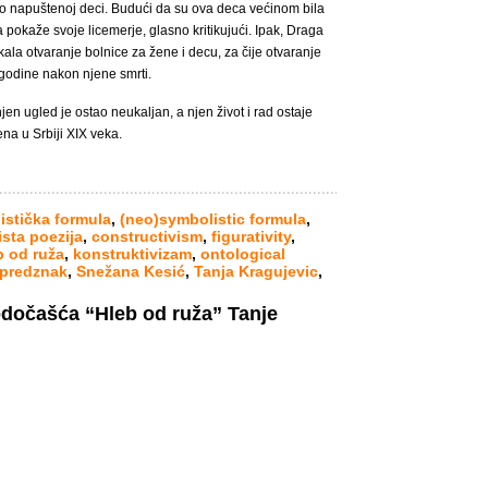
je o napuštenoj deci. Budući da su ova deca većinom bila
 pokaže svoje licemerje, glasno kritikujući. Ipak, Draga
kala otvaranje bolnice za žene i decu, za čije otvaranje
 godine nakon njene smrti.
en ugled je ostao neukaljan, a njen život i rad ostaje
ena u Srbiji XIX veka.
istička formula
,
(neo)symbolistic formula
,
ista poezija
,
constructivism
,
figurativity
,
b od ruža
,
konstruktivizam
,
ontological
 predznak
,
Snežana Kesić
,
Tanja Kragujevic
,
odočašća “Hleb od ruža” Tanje