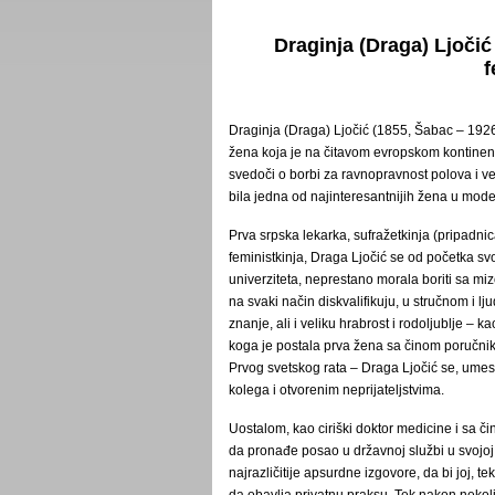
Draginja (Draga) Ljoči
f
Draginja (Draga) Ljočić (1855, Šabac – 1926,
žena koja je na čitavom evropskom kontinentu 
svedoči o borbi za ravnopravnost polova i ve
bila jedna od najinteresantnijih žena u modern
Prva srpska lekarka, sufražetkinja (pripadni
feministkinja, Draga Ljočić se od početka sv
univerziteta, neprestano morala boriti sa mi
na svaki način diskvalifikuju, u stručnom i 
znanje, ali i veliku hrabrost i rodoljublje –
koga je postala prva žena sa činom poručnika
Prvog svetskog rata – Draga Ljočić se, umes
kolega i otvorenim neprijateljstvima.
Uostalom, kao ciriški doktor medicine i sa č
da pronađe posao u državnoj službi u svojoj s
najrazličitije apsurdne izgovore, da bi joj, te