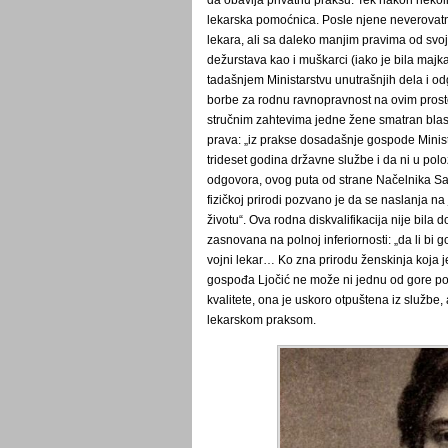
da obavlja privatnu praksu. Tek nakon nekoli
lekarska pomoćnica. Posle njene neverovatn
lekara, ali sa daleko manjim pravima od svoj
dežurstava kao i muškarci (iako je bila majk
tadašnjem Ministarstvu unutrašnjih dela i odg
borbe za rodnu ravnopravnost na ovim prosto
stručnim zahtevima jedne žene smatran blasfe
prava: „iz prakse dosadašnje gospode Minista
trideset godina državne službe i da ni u polo
odgovora, ovog puta od strane Načelnika Sani
fizičkoj prirodi pozvano je da se naslanja n
životu“. Ova rodna diskvalifikacija nije bila
zasnovana na polnoj inferiornosti: „da li bi go
vojni lekar… Ko zna prirodu ženskinja koja j
gospođa Ljočić ne može ni jednu od gore pob
kvalitete, ona je uskoro otpuštena iz službe
lekarskom praksom.