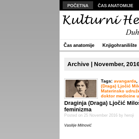
POČETNA
ČAS ANATOMIJE
MANUSKRIPT
POLIS
VIZU
ARHIVA
O NAMA
ŽIVA RE
Čas anatomije
Knjigohranilište
Archive | November, 201
Tags:
avangarda
,
(Draga) Ljočić Mi
Materinsko udruž
doktor medicine u 
Draginja (Draga) Ljočić Mil
feminizma
Posted on 25 November 2016 by heroji
Vasilije Milnović