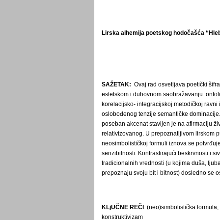
Lirska alhemija poetskog hodočašća “Hleb
SAŽETAK:
Ovaj rad osvetlјava poetički šif
estetskom i duhovnom saobražavanju ontološk
korelacijsko- integracijskoj metodičkoj ravni 
oslobođenog tenzije semantičke dominacije. 
poseban akcenat stavlјen je na afirmaciju ži
relativizovanog. U prepoznatlјivom lirskom 
neosimbolističkoj formuli iznova se potvrđuje
senzibilnosti.
Kontrastirajući beskrvnosti i si
tradicionalnih vrednosti (u kojima duša, lјubav
prepoznaju svoju bit i bitnost) dosledno se 
KLjUČNE REČI
: (neo)simbolistička formula, 
konstruktivizam