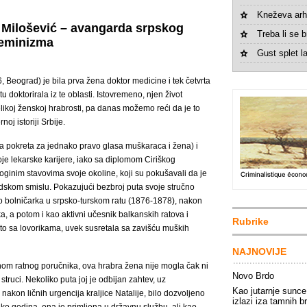
Kneževa arh
ć Milošević – avangarda srpskog
Treba li se br
eminizma
Gust splet la
 Beograd) je bila prva žena doktor medicine i tek četvrta
doktorirala iz te oblasti. Istovremeno, njen život
likoj ženskoj hrabrosti, pa danas možemo reći da je to
oj istoriji Srbije.
ca pokreta za jednako pravo glasa muškaraca i žena) i
oje lekarske karijere, iako sa diplomom Ciriškog
zoginim stavovima svoje okoline, koji su pokušavali da je
ljudskom smislu. Pokazujući bezbroj puta svoje stručno
 kao bolničarka u srpsko-turskom ratu (1876-1878), nakon
, a potom i kao aktivni učesnik balkanskih ratova i
Rubrike
to sa lovorikama, uvek susretala sa zavišću muških
NAJNOVIJE
inom ratnog poručnika, ova hrabra žena nije mogla čak ni
Novo Brdo
truci. Nekoliko puta joj je odbijan zahtev, uz
Kao jutarnje sunce
k nakon ličnih urgencija kraljice Natalije, bilo dozvoljeno
izlazi iza tamnih b