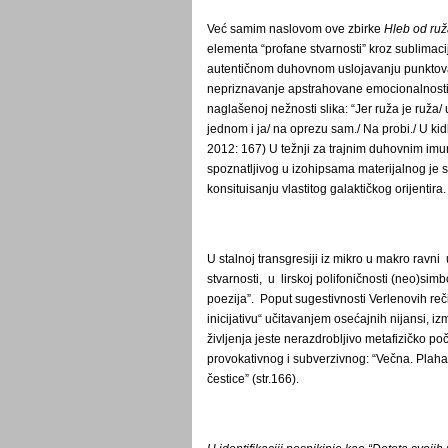
Već samim naslovom ove zbirke
Hleb od ru
elementa “profane stvarnosti” kroz sublimaci
autentičnom duhovnom uslojavanju punktova
nepriznavanje apstrahovane emocionalnos
naglašenoj nežnosti slika: “Jer ruža je ruža/ 
jednom i ja/ na oprezu sam./ Na probi./ U kidl
2012: 167) U težnji za trajnim duhovnim imun
spoznatlјivog u izohipsama materijalnog je 
konsituisanju vlastitog galaktičkog orijentira.
U stalnoj transgresiji iz mikro u makro rav
stvarnosti, u lirskoj polifoničnosti (neo)simbo
poezija”. Poput sugestivnosti Verlenovih reč
inicijativu“ učitavanjem osećajnih nijansi, 
živlјenja jeste nerazdroblјivo metafizičko p
provokativnog i subverzivnog: “Večna. Plaha 
čestice” (str.166).