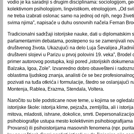
vodio je ka saradnji s drugim disciplinama: sociologijom, ge
kolektivnom psihologijom, lingvistikom, etnologijom. „Od s
ne treba izabrati oslonac samo na jednoj od njih, nego živet
svima njima”, napisaće u duhu osnovnih načela Fernan Bro
Tradicionalni sadržaji istorijske nauke, dati u diplomatskim s
parlamentarnim debatama, postepeno su se zamenjivali no
društvenog života. Ukazujući na delo Luja Ševalijea „Radničk
društveni slojevi u Parizu u prvoj polovini 19. veka”, Brodel 
primer autorovog postupka, koji pored „istorijskih dokumenata
Balzaka, Igoa, Zole”. Izvanredno dobro obavešteni i radozna
oblastima ljudskog znanja, analisti će se bez profesionaln
pozivati na tuđa otkrića i formulacije, štedro se oslanjajući 
Montenja, Rablea, Erazma, Stendala, Voltera.
Naročito su bile podsticane nove teme, u kojima se ogledal
istorijske škole: istorija klime, pejzaža, zemljišta, ali i istorij
mitova, mladosti, ishrane, dokolice, smrti. Depersonalizacij
psihobiografije ustupa mesto kolektivnim psihobiografijama (
Provansi) ili psihoistorijama masovnih fenomena (npr. purita