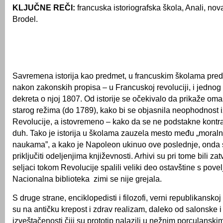
KLJUČNE REČI:
francuska istoriografska škola, Anali, nova
Brodel.
Savremena istorija kao predmet, u francuskim školama pred
nakon zakonskih propisa – u Francuskoj revoluciji, i jedn
dekreta o njoj 1807. Od istorije se očekivalo da prikaže oma
starog režima (do 1789), kako bi se objasnila neophodnost i
Revolucije, a istovremeno – kako da se ne podstakne kontr
duh. Tako je istorija u školama zauzela mesto među „moralni
naukama”, a kako je Napoleon ukinuo ove poslednje, onda
priključiti odeljenjima književnosti. Arhivi su pri tome bili zat
seljaci tokom Revolucije spalili veliki deo ostavštine s pove
Nacionalna biblioteka zimi se nije grejala.
S druge strane, enciklopedisti i filozofi, verni republikanskoj t
su na antičku krepost i zdrav realizam, daleko od salonske 
izveštačenosti čiji su prototip nalazili u nežnim porculanski