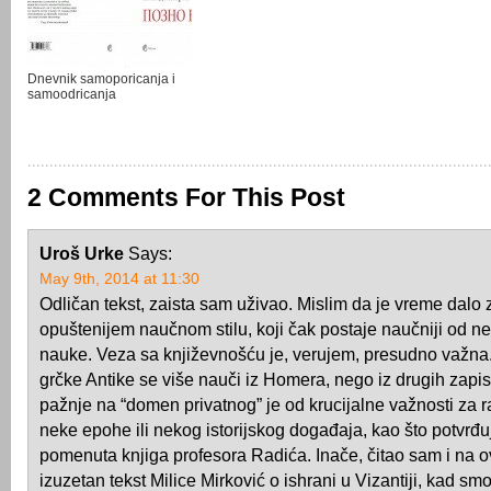
Dnevnik samoporicanja i
samoodricanja
2 Comments For This Post
Uroš Urke
Says:
May 9th, 2014 at 11:30
Odličan tekst, zaista sam uživao. Mislim da je vreme dalo
opuštenijem naučnom stilu, koji čak postaje naučniji od n
nauke. Veza sa književnošću je, verujem, presudno važna. P
grčke Antike se više nauči iz Homera, nego iz drugih zapis
pažnje na “domen privatnog” je od krucijalne važnosti za
neke epohe ili nekog istorijskog događaja, kao što potvrđ
pomenuta knjiga profesora Radića. Inače, čitao sam i na 
izuzetan tekst Milice Mirković o ishrani u Vizantiji, kad sm