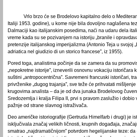
Vrlo brzo će se Brodelovo kapitalno delo o Meditera
Italiji 1953. godine), u kome nije bila dovoljno naglašena te
Dalmaciji kao italijanskim posedima, naći na udaru dela itali
vreme kada su se pozivanjem na istoriju „branile i opravdaval
pretenzije italijanskog imperijalizma (Antonio Teja u svojoj
adriatica nel giudizio di un storico francese”, iz 1955).
Pored toga, analistima počinje da se zamera da su promov
„nepokretne istorije”, izneverili osnovnu vokaciju istoričara k
suštini „antropocentrična”. Savremeni francuski istoričari, tr
privrženike „dugog trajanja”, sve teže će prihvatati mišljenje
krugovima analista – da je od dva junaka Brodelovog čuven
Sredozemlja i kralja Filipa II, prvi s pravom zaslužio i dobio v
pažnje od strane slavnog istraživača.
Deo američke istoriografije (Gertruda Himelfarb i drugi) je ist
isključivala značaj velikih ličnosti, krupnih događaja, značaj
smatrao „najdramatičnijom” potvrdom hegelijanske teze: da