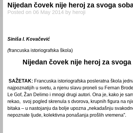
Nijedan čovek nije heroj za svoga sob
Posted on 06 May 2014 by heroji
Siniša I. Kovačević
(
francuska istoriografska škola)
Nijedan čovek nije heroj za svoga
SAŽETAK:
Francuska istoriografska posleratna škola jedn
najpoznatijih u svetu, a njenu slavu proneli su Fernan Brode
Le Gof, Žan Delimo i mnogi drugi autori. Ona je, kako je sa
rekao, svoj pogled skrenula s dvorova, krupnih figura na nj
bitaka – u nastojanju da bolje upozna „nekadašnju svakodn
nepoznate ljude, kolektivna ponašanja prošlih vremena”.