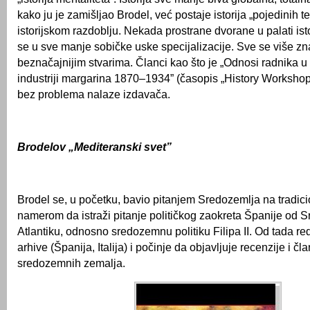
kako ju je zamišljao Brodel, već postaje istorija „pojedinih 
istorijskom razdoblju. Nekada prostrane dvorane u palati ist
se u sve manje sobičke uske specijalizacije. Sve se više zn
beznačajnijim stvarima. Članci kao što je „Odnosi radnika u
industriji margarina 1870–1934” (časopis „History Workshop
bez problema nalaze izdavača.
Brodelov „Mediteranski svet”
Brodel se, u početku, bavio pitanjem Sredozemlja na tradici
namerom da istraži pitanje političkog zaokreta Španije od
Atlantiku, odnosno sredozemnu politiku Filipa II. Od tada r
arhive (Španija, Italija) i počinje da objavljuje recenzije i čla
sredozemnih zemalja.