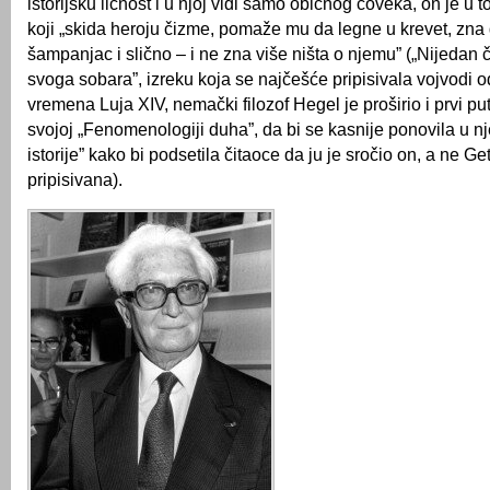
istorijsku ličnost i u njoj vidi samo običnog čoveka, on je u
koji „skida heroju čizme, pomaže mu da legne u krevet, zna 
šampanjac i slično – i ne zna više ništa o njemu” („Nijedan 
svoga sobara”, izreku koja se najčešće pripisivala vojvodi 
vremena Luja XIV, nemački filozof Hegel je proširio i prvi pu
svojoj „Fenomenologiji duha”, da bi se kasnije ponovila u nje
istorije” kako bi podsetila čitaoce da ju je sročio on, a ne G
pripisivana).