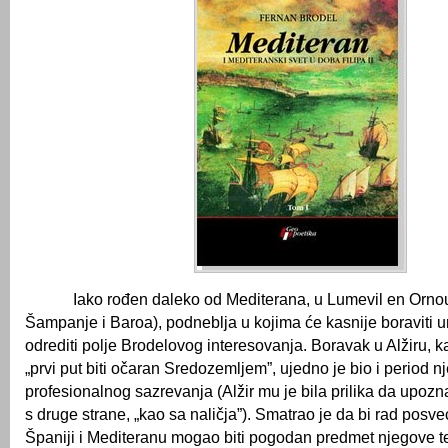
Iako rođen daleko od Mediterana, u Lumevil en Ornou
Šampanje i Baroa), podneblja u kojima će kasnije boravit
odrediti polje Brodelovog interesovanja. Boravak u Alžiru, 
„prvi put biti očaran Sredozemljem”, ujedno je bio i period 
profesionalnog sazrevanja (Alžir mu je bila prilika da upoz
s druge strane, „kao sa naličja”). Smatrao je da bi rad posveć
Španiji i Mediteranu mogao biti pogodan predmet njegove t