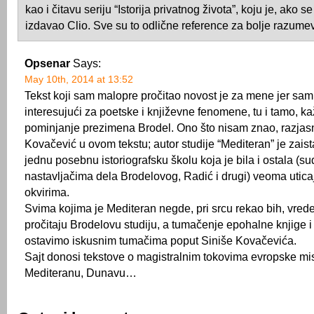
kao i čitavu seriju “Istorija privatnog života”, koju je, ako 
izdavao Clio. Sve su to odlične reference za bolje razume
Opsenar
Says:
May 10th, 2014 at 13:52
Tekst koji sam malopre pročitao novost je za mene jer sam
interesujući za poetske i književne fenomene, tu i tamo, k
pominjanje prezimena Brodel. Ono što nisam znao, razjas
Kovačević u ovom tekstu; autor studije “Mediteran” je zaist
jednu posebnu istoriografsku školu koja je bila i ostala (s
nastavljačima dela Brodelovog, Radić i drugi) veoma utic
okvirima.
Svima kojima je Mediteran negde, pri srcu rekao bih, vrede
pročitaju Brodelovu studiju, a tumačenje epohalne knjige i
ostavimo iskusnim tumačima poput Siniše Kovačevića.
Sajt donosi tekstove o magistralnim tokovima evropske misli
Mediteranu, Dunavu…