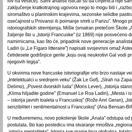
lov na veštice). Sami analisti isticali su da činjenica nije sa
zaključenje kratkotrajnog ugovora nego to mogu biti i „razboj
siromaštvo u planinskim krajevima, sezonske selidbe pastira
osećajnost u Provansi ili poimanje smrti u Parizu”. Mnogo 
istoriografskih stremljenja, Mišle (smatran pretečom Škole „A
žaljenje što u „Istoriji Francuske” (iz 1869) nije posvećeno 
namirnicama, kao što će, pripadnik nove generacije analis
Ladiri (u „Le Figaro litteraire”) napisati svojevrsni omaž As
četrdesete godišnjice gerile „koju ovaj neukrotivi Gal vodi pr
njegovih legija”.
U okvirima nove francuske istoriografije vrlo brzo nastaje veli
„Intelektualci u srednjem veku” (Žak Le Gof), „Strah na Zapad
Delimo), „Povest dvorskih luda” (Moris Lever), „Istorija staros
„Klima hiljadite godine” (Emanuel Le Roa Ladiri), „Mesta i is
– istorija javnih toaleta u Francuskoj” (Rože Anri Geran), „Ist
senzibilitet i sentimentalnost u Francuskoj” (Ana Bensan-Bif
U međuvremenu, novo pokolenje škole „Anala” odstupa od p
postulata, što kao posledicu ima stvaranje mnoštva „regionaln
„istorija mentaliteta”. Istorija sve manje biva globalna, tota