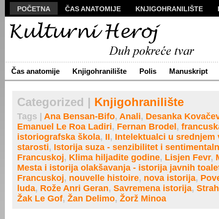
POČETNA
ČAS ANATOMIJE
KNJIGOHRANILIŠTE
MANUSKRIPT
POLIS
VIZUALI
NOVA PROZA
S
ARHIVA
O NAMA
ŽIVA REČ
KONTAKT
Čas anatomije
Knjigohranilište
Polis
Manuskript
Categorized |
Knjigohranilište
Tags |
Ana Bensan-Bifo
,
Anali
,
Desanka Kovačev
Emanuel Le Roa Ladiri
,
Fernan Brodel
,
francusk
istoriografska škola
,
II
,
Intelektualci u srednjem
starosti
,
Istorija suza - senzibilitet i sentimental
Francuskoj
,
Klima hiljadite godine
,
Lisjen Fevr
,
Mesta i istorija olakšavanja - istorija javnih toale
Francuskoj
,
nouvelle histoire
,
nova istorija
,
Pove
luda
,
Rože Anri Geran
,
Savremena istorija
,
Strah
Žak Le Gof
,
Žan Delimo
,
Žorž Minoa