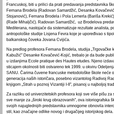
Francuskoj, biti u prilici da prati predavanja predstavnika šk
Fernana Brodela (Radovan Samardžić, Desanka Kovačević-
Stojanović), Fernana Brodela i Pola Lemerla (Bariša Krekić)
(Rade Mihaljčić). Radovan Samardžić, uz Brodelova predava
Mediterana, nastojaće da sistematizuje rezultate analista, 
antropološke studije Lisjena Fevra koje je upoređivao s tip
balkanskog čoveka Jovana Cvijića.
Na predlog profesora Fernana Brodela, studija „Trgovačke k
Kabužić” Desanke Kovačević-Kojić, trebalo je da bude publ
u izdanjima Ecole pratique des Hautes etudes. Njeno izdav
sticajem okolnosti biti ostvareno tek 1999. u okviru Odeljenj
SANU. Čarima čuvene francuske metodološke škole neće od
generacija naših istoričara, posebno vizantolog Radivoj Ra
knjigom „Strah u poznoj Vizantiji I-II”, pisanoj u najboljoj trad
Za razliku od univerzitetskih profesora koji sve više pišu za
sve manje za „široki krug obrazovanih”, ova istoriografska š
svojih najuglednijih predstavnika umnogome obnovila interdi
stil, kao značajne odlike novog i drugačijeg istorijskog dela