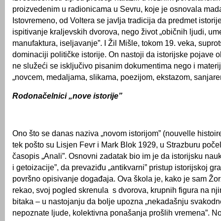
proizvedenim u radionicama u Sevru, koje je osnovala ma
Istovremeno, od Voltera se javlja tradicija da predmet istori
ispitivanje kraljevskih dvorova, nego život „običnih ljudi, um
manufaktura, iseljavanje”. I Žil Mišle, tokom 19. veka, suprot
dominaciji političke istorije. On nastoji da istorijske pojave o
ne služeći se isključivo pisanim dokumentima nego i materi
„novcem, medaljama, slikama, poezijom, ekstazom, sanjare
Rodonačelnici „nove istorije”
Ono što se danas naziva „novom istorijom” (nouvelle histoir
tek pošto su Lisjen Fevr i Mark Blok 1929, u Strazburu počel
časopis „Anali”. Osnovni zadatak bio im je da istorijsku nauk
i getoizacije”, da prevaziđu „antikvarni” pristup istorijskoj građ
površno opisivanje događaja. Ova škola je, kako je sam Žo
rekao, svoj pogled skrenula s dvorova, krupnih figura na nj
bitaka – u nastojanju da bolje upozna „nekadašnju svakodn
nepoznate ljude, kolektivna ponašanja prošlih vremena”. Novi