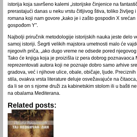
istorija koja savršeno kalemi „istorijske činjenice na fantasti
prerastajući danas u neku vrstu čitljivog štiva, toliko življeg 
romana koji nam govore „kako je i zašto gospodin X srećan 
gospođom Y”.
Najbolji priručnik metodologije istorijskih nauka jeste delo v
samoj istoriji. Šegrti velikih majstora umetnosti malo će vajd
njegovih priča, „ako dugo vreme ne odsede pored njegovog
Tako će knjiga koja je proizišla iz pera dobrog poznavaoca
reprezentovati autora koji ne poznaje dobro samo arhive s
gradova, već i njihove ulice, obale, običaje, ljude. Preciznih 
stila, ovakva vrsta literature deluje osvežavajuće na čitaoca
da li se on s njome druži za kabinetskim stolom ili u bašti 
na obalama Mediterana.
Related posts: