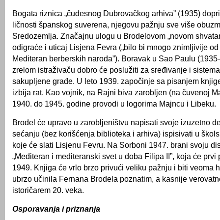
Bogata riznica „čudesnog Dubrovačkog arhiva” (1935) dopr
ličnosti španskog suverena, njegovu pažnju sve više obuzm
Sredozemlja. Značajnu ulogu u Brodelovom „novom shvata
odigraće i uticaj Lisjena Fevra („bilo bi mnogo znimljivije od 
Mediteran berberskih naroda”). Boravak u Sao Paulu (1935–
zrelom istraživaču dobro će poslužiti za sređivanje i sistem
sakupljene građe. U leto 1939. započinje sa pisanjem knjige,
izbija rat. Kao vojnik, na Rajni biva zarobljen (na čuvenoj Maž
1940. do 1945. godine provodi u logorima Majncu i Libeku.
Brodel će upravo u zarobljeništvu napisati svoje izuzetno del
sećanju (bez korišćenja biblioteka i arhiva) ispisivati u šk
koje će slati Lisjenu Fevru. Na Sorboni 1947. brani svoju dis
„Mediteran i mediteranski svet u doba Filipa II”, koja će prvi 
1949. Knjiga će vrlo brzo privući veliku pažnju i biti veoma 
ubrzo učinila Fernana Brodela poznatim, a kasnije verovatno
istoričarem 20. veka.
Osporavanja i priznanja