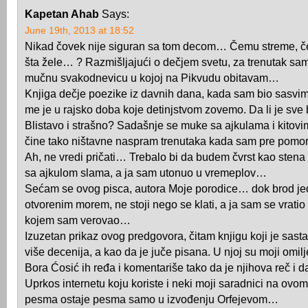
Kapetan Ahab
Says:
June 19th, 2013 at 18:52
Nikad čovek nije siguran sa tom decom… Čemu streme, č
šta žele… ? Razmišljajući o dečjem svetu, za trenutak sa
mučnu svakodnevicu u kojoj na Pikvudu obitavam…
Knjiga dečje poezike iz davnih dana, kada sam bio sasvim 
me je u rajsko doba koje detinjstvom zovemo. Da li je sve 
Blistavo i strašno? Sadašnje se muke sa ajkulama i kitovi
čine tako ništavne naspram trenutaka kada sam pre pom
Ah, ne vredi pričati… Trebalo bi da budem čvrst kao sten
sa ajkulom slama, a ja sam utonuo u vremeplov…
Sećam se ovog pisca, autora Moje porodice… dok brod jed
otvorenim morem, ne stoji nego se klati, a ja sam se vrati
kojem sam verovao…
Izuzetan prikaz ovog predgovora, čitam knjigu koji je sast
više decenija, a kao da je juče pisana. U njoj su moji omilje
Bora Ćosić ih ređa i komentariše tako da je njihova reč i 
Uprkos internetu koju koriste i neki moji saradnici na ovo
pesma ostaje pesma samo u izvođenju Orfejevom…