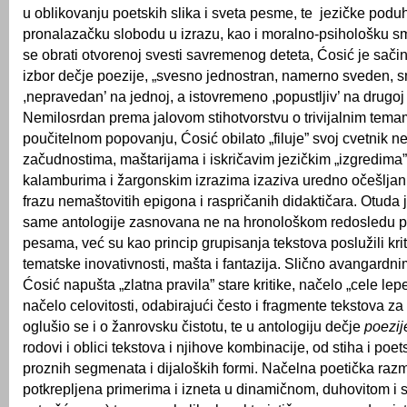
u oblikovanju poetskih slika i sveta pesme, te jezičke poduh
pronalazačku slobodu u izrazu, kao i moralno-psihološku 
se obrati otvorenoj svesti savremenog deteta, Ćosić je sači
izbor dečje poezije, „svesno jednostran, namerno sveden, s
,nepravedan’ na jednoj, a istovremeno ,popustljiv’ na drugoj 
Nemilosrdan prema jalovom stihotvorstvu o trivijalnim tem
poučitelnom popovanju, Ćosić obilato „filuje” svoj cvetnik n
začudnostima, maštarijama i iskričavim jezičkim „izgredima
kalamburima i žargonskim izrazima izaziva uredno očešljanu
frazu nemaštovitih epigona i raspričanih didaktičara. Otuda 
same antologije zasnovana ne na hronološkom redosledu pe
pesama, već su kao princip grupisanja tekstova poslužili krit
tematske inovativnosti, mašta i fantazija. Slično avangardn
Ćosić napušta „zlatna pravila” stare kritike, načelo „cele le
načelo celovitosti, odabirajući često i fragmente tekstova za 
oglušio se i o žanrovsku čistotu, te u antologiju dečje
poezij
rodovi i oblici tekstova i njihove kombinacije, od stiha i poe
proznih segmenata i dijaloških formi. Načelna poetička raz
potkrepljena primerima i izneta u dinamičnom, duhovitom i s