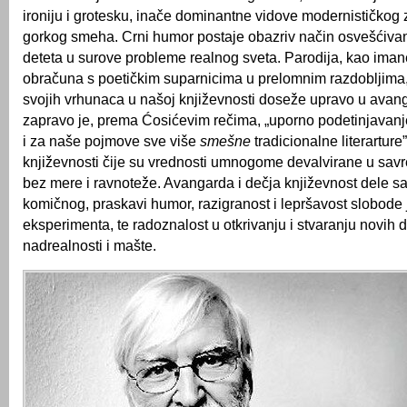
ironiju i grotesku, inače dominantne vidove modernističkog z
gorkog smeha. Crni humor postaje obazriv način osvešćivan
deteta u surove probleme realnog sveta. Parodija, kao imanen
obračuna s poetičkim suparnicima u prelomnim razdobljima,
svojih vrhunaca u našoj književnosti doseže upravo u avan
zapravo je, prema Ćosićevim rečima, „uporno podetinjavanj
i za naše pojmove sve više
smešne
tradicionalne literarture”
književnosti čije su vrednosti umnogome devalvirane u sa
bez mere i ravnoteže. Avangarda i dečja književnost dele s
komičnog, praskavi humor, razigranost i lepršavost slobode
eksperimenta, te radoznalost u otkrivanju i stvaranju novih 
nadrealnosti i mašte.