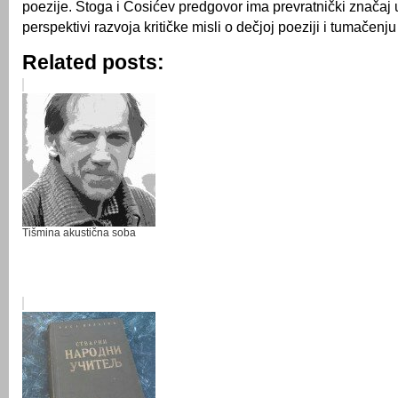
poezije. Stoga i Ćosićev predgovor ima prevratnički značaj u
perspektivi razvoja kritičke misli o dečjoj poeziji i tumačenju
Related posts:
Tišmina akustična soba