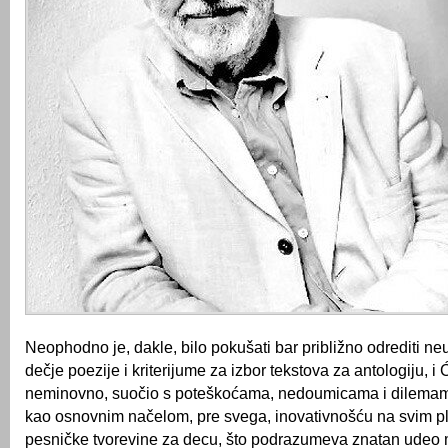
Neophodno je, dakle, bilo pokušati bar približno odrediti ne
dečje poezije i kriterijume za izbor tekstova za antologiju, i 
neminovno, suočio s poteškoćama, nedoumicama i dilema
kao osnovnim načelom, pre svega, inovativnošću na svim 
pesničke tvorevine za decu, što podrazumeva znatan udeo m