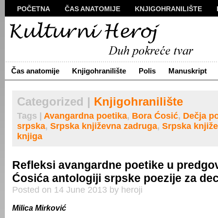
POČETNA
ČAS ANATOMIJE
KNJIGOHRANILIŠTE
MANUSKRIPT
POLIS
VIZUALI
NOVA PROZA
S
ARHIVA
O NAMA
ŽIVA REČ
KONTAKT
Čas anatomije
Knjigohranilište
Polis
Manuskript
Categorized |
Knjigohranilište
Tags |
Avangardna poetika
,
Bora Ćosić
,
Dečja po
srpska
,
Srpska književna zadruga
,
Srpska knjiže
knjiga
Refleksi avangardne poetike u predgo
Ćosića antologiji srpske poezije za de
Posted on 14 June 2013 by heroji
Milica Mirković