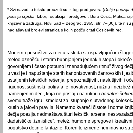
*
Svi navodi u tekstu preuzeti su iz tog predgovora (
Dečja poezija 
poezija srpska
. Izbor, redakcija i predgovor: Bora Ćosić, Matica sr
književna zadruga, Novi Sad – Beograd, 1965, str. 7–[30]), te nis
naglašavani brojevi stranica s kojih potiču citati Ćosićevih reči.
Moderno pesništvo za decu raskida s „uspavljujućom šlage
melodioznošću i starim bubnjanjem jednakih stopa i okreće 
govornijem i često potpuno iznenađujućem ritmu” živog deč
u vezi je i napuštanje starih kanonizovanih žanrovskih i jez
ustaljenih leksičkih rešenja, prepoznatljivih, naslutljivih i o
rigidnost suštinski potirala је inovativnost, nužnu i neizbež
namenjenim deci, koja ne pristaju na rutinu i
banalne četver
svemu traže igru i smelost za istupanje s utvrđenog kolosek
krutih a jalovih pravila. Namerno kvareći čistote i norme knj
dečja poezija nadmaštava šturi leksički arsenal nestvaralač
dadaističke „izmislice”, metež, humorne spregove i kreativn
bogatstvo detinje fantazije. Korenite izmene neminovno su z