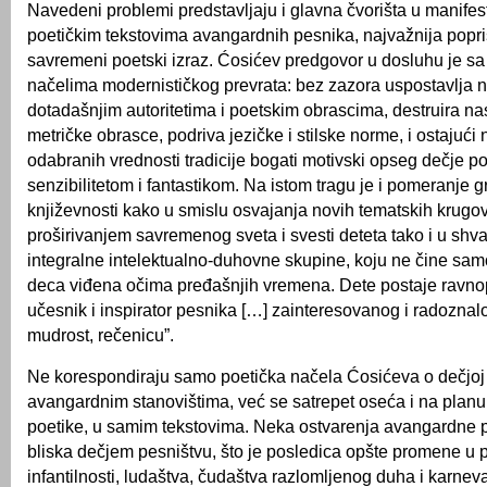
Navedeni problemi predstavljaju i glavna čvorišta u manifesti
poetičkim tekstovima avangardnih pesnika, najvažnija popri
savremeni poetski izraz. Ćosićev predgovor u dosluhu je s
načelima modernističkog prevrata: bez zazora uspostavlja 
dotadašnjim autoritetima i poetskim obrascima, destruira na
metričke obrasce, podriva jezičke i stilske norme, i ostajući 
odabranih vrednosti tradicije bogati motivski opseg dečje 
senzibilitetom i fantastikom. Na istom tragu je i pomeranje 
književnosti kako u smislu osvajanja novih tematskih krugov
proširivanjem savremenog sveta i svesti deteta tako i u shv
integralne intelektualno-duhovne skupine, koju ne čine sam
deca viđena očima pređašnjih vremena. Dete postaje ravnop
učesnik i inspirator pesnika […] zainteresovanog i radoznal
mudrost, rečenicu”.
Ne korespondiraju samo poetička načela Ćosićeva o dečjoj 
avangardnim stanovištima, već se satrepet oseća i na planu 
poetike, u samim tekstovima. Neka ostvarenja avangardne 
bliska dečjem pesništvu, što je posledica opšte promene u 
infantilnosti, ludaštva, čudaštva razlomljenog duha i karnev