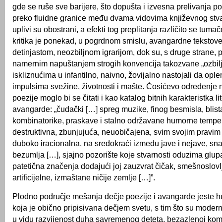
gde se ruše sve barijere, što dopušta i izvesna prelivanja p
preko fluidne granice među dvama vidovima književnog stv
uplivi su obostrani, a efekti tog preplitanja različito se tum
kritika je ponekad, u pogrdnom smislu, avangardne tekstov
detinjastom, neozbiljnom igrarijom, dok su, s druge strane, 
namernim napuštanjem strogih konvencija takozvane „ozbilj
iskliznućima u infantilno, naivno, žovijalno nastojali da op
impulsima svežine, životnosti i mašte. Ćosićevo određenje
poezije moglo bi se čitati i kao katalog bitnih karakteristka li
avangarde: „čudački […] spreg muzike, finog besmisla, blis
kombinatorike, praskave i stalno održavane humorne temper
destruktivna, zbunjujuća, neuobičajena, svim svojim pravim
duboko iracionalna, na sredokraći između jave i nejave, sna 
bezumlja […], sjajno pozorište koje stvarnosti oduzima glup
patetična značenja dodajući joj zauzvrat čičak, smešnoslovl
artificijelne, izmaštane ničije zemlje […]”.
Plodno područje mešanja dečje poezije i avangarde jeste 
koja je obično pripisivana dečjem svetu, s tim što su modern
u vidu razvijenost duha savremenog deteta, bezazlenoj komic