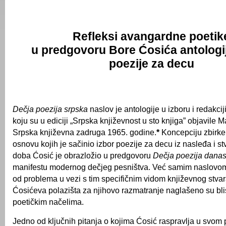
Refleksi avangardne poetik
u predgovoru
B
ore
Ć
osića antologi
poezije za decu
Dečja poezija srpska
naslov je antologije u izboru i redakci
koju su u ediciji „Srpska književnost u sto knjiga” objavile M
Srpska književna zadruga 1965. godine.
*
Koncepciju zbirke 
osnovu kojih je sačinio izbor poezije za decu iz nasleđa i s
doba Ćosić je obrazložio u predgovoru
Dečja poezija dana
manifestu modernog dečjeg pesništva. Već samim naslovom
od problema u vezi s tim specifičnim vidom književnog stvar
Ćosićeva polazišta za njihovo razmatranje naglašeno su b
poetičkim načelima.
Jedno od ključnih pitanja o kojima Ćosić raspravlja u svom