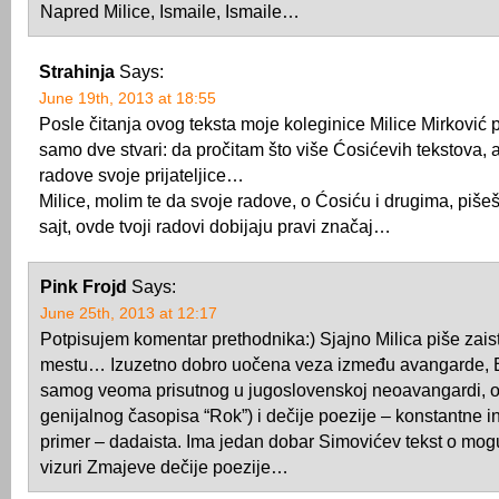
Napred Milice, Ismaile, Ismaile…
Strahinja
Says:
June 19th, 2013 at 18:55
Posle čitanja ovog teksta moje koleginice Milice Mirković
samo dve stvari: da pročitam što više Ćosićevih tekstova, al
radove svoje prijateljice…
Milice, molim te da svoje radove, o Ćosiću i drugima, piše
sajt, ovde tvoji radovi dobijaju pravi značaj…
Pink Frojd
Says:
June 25th, 2013 at 12:17
Potpisujem komentar prethodnika:) Sjajno Milica piše zais
mestu… Izuzetno dobro uočena veza između avangarde, B
samog veoma prisutnog u jugoslovenskoj neoavangardi, 
genijalnog časopisa “Rok”) i dečije poezije – konstantne in
primer – dadaista. Ima jedan dobar Simovićev tekst o mog
vizuri Zmajeve dečije poezije…