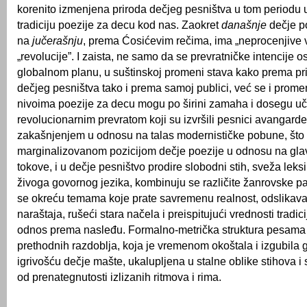
korenito izmenjena priroda dečjeg pesništva u tom periodu
tradiciju poezije za decu kod nas. Zaokret
današnje
dečje
p
na
jučerašnju
, prema Ćosićevim rečima, ima „neprocenjive v
„revolucije”. I zaista, ne samo da se prevratničke intencije 
globalnom planu, u suštinskoj promeni stava kako prema priro
dečjeg pesništva tako i prema samoj publici, već se i prom
nivoima poezije za decu mogu po širini zamaha i dosegu uči
revolucionarnim prevratom koji su izvršili pesnici avangard
zakašnjenjem u odnosu na talas modernističke pobune, što 
marginalizovanom pozicijom dečje poezije u odnosu na glav
tokove, i u dečje pesništvo prodire slobodni stih, sveža leksi
živoga govornog jezika, kombinuju se različite žanrovske p
se okreću temama koje prate savremenu realnost, odslikava
naraštaja, rušeći stara načela i preispitujući vrednosti tradic
odnos prema nasleđu. Formalno-metrička struktura pesama
prethodnih razdoblja, koja je vremenom okoštala i izgubila g
igrivošću dečje mašte, ukalupljena u stalne oblike stihova i 
od prenategnutosti izlizanih ritmova i rima.