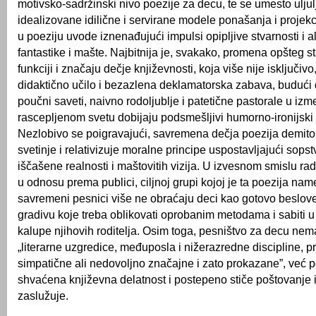
motivsko-sadržinski nivo poezije za decu, te se umesto uljul
idealizovane idilične i servirane modele ponašanja i projekc
u poeziju uvode iznenađujući impulsi opipljive stvarnosti i al
fantastike i mašte. Najbitnija je, svakako, promena opšteg st
funkciji i značaju dečje književnosti, koja više nije isključivo
didaktično učilo i bezazlena deklamatorska zabava, budući 
poučni saveti, naivno rodoljublje i patetične pastorale u iz
rascepljenom svetu dobijaju podsmešljivi humorno-ironijski 
Nezlobivo se poigravajući, savremena dečja poezija demitol
svetinje i relativizuje moralne principe uspostavljajući sops
iščašene realnosti i maštovitih vizija. U izvesnom smislu rad
u odnosu prema publici, ciljnoj grupi kojoj je ta poezija nam
savremeni pesnici više ne obraćaju deci kao gotovo beslov
gradivu koje treba oblikovati oprobanim metodama i sabiti u 
kalupe njihovih roditelja. Osim toga, pesništvo za decu nem
„literarne uzgredice, međuposla i nižerazredne discipline, p
simpatične ali nedovoljno značajne i zato prokazane”, već p
shvaćena književna delatnost i postepeno stiče poštovanje i 
zaslužuje.