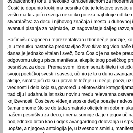
ostrašćenom) tonu, unekoliko karakterističnom za modernist
Ćosić je dopunio krokijima pesnika čije je tekstove uvrstio u
vešto markirajući u svega nekoliko poteza najbitnije odlike 
stvaralaštva za decu i njihovog značaja i mesta u duhovnoj 
avanturi pisanja za najmlađe, uz nagoveštaje daljeg razvoja
Sačinivši dragocen i reprezentativan izbor dečje poezije, ko
je u trenutku nastanka predstavljao živo tkivo tog vida naše k
danas je jednako vitalan i svež, Bora Ćosić je na sebe preu
odgovornu ulogu pisca manifesta, eksplicitnog poetičkog 
pesništva za decu. Prema svom ličnom senzibilitetu i kritič
svojoj poetičkoj svesti i savesti, učinio je to u duhu avanga
akcije, smatrajući da su upravo te težnje i u dečjoj poeziji i
vrednosti i dela koja su, govoreći u eliotovskim kategorijama
tradiciju i udahnula istinsku novinu među relevantna ostvar
književnosti. Ćosićevo viđenje srpske dečje poezije nedvos
šamar onome što se do tada smatralo oficijelnim dobrim uk
našem pesništvu za decu, i nema sumnje da je njegov učin
podjednako bitan kao i odjek avangardnog delovanja u srp
uopšte, a njegova antologija je, u izvesnom smislu, manifes