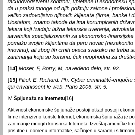
računovodstvenu kontrolu, upletene u ekonomsku š
da u praksi mnoge od njih poštuju zakone i profesion
veliko zadovoljstvo njihovih klijenata (firme, banke i 
Uostalom, znamo takođe da ima korumpiranih državn
lekara koji izadaju lažna lekarska uverenja, advokata 
savetnika specijalizovanih za ekonomsko-finansijske s
pomažu svojim klijentima da peru novac (nezakonito
imovinu), ali zbog tih crnih ovaca svakako ne treba su
zanimanja koja su korisna, čak neophodna za društvo
[14]
Moser, F, Borry, M, navedeno delo, str. 92.
[15]
Filiol, E, Richard, Ph, Cyber criminalité-enquête 
qui envahissent le web, Paris 2006, str. 5.
IV.
Špijunaža na Internetu
[16]
Aktivnost ekonomske špijunaže postoji otkad postoji ekonom
firme intenzivno koriste Internet, ekonomska špijunaža je p
zanimanje mnogih korisnika Interneta. Izveštaj američke fir
prisutne u domenu informatike, sačinjen u saradnji s firmom