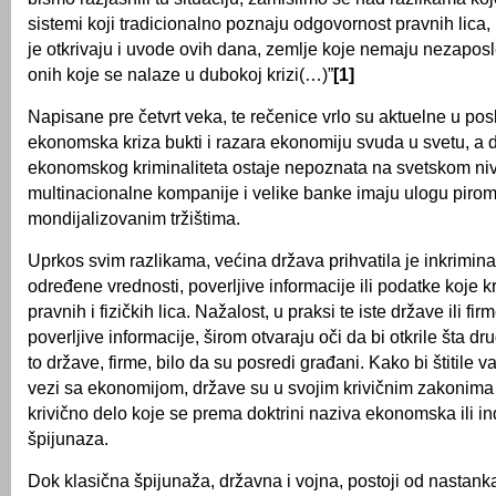
sistemi koji tradicionalno poznaju odgovornost pravnih lica,
je otkrivaju i uvode ovih dana, zemlje koje nemaju nezapos
onih koje se nalaze u dubokoj krizi(…)”
[1]
Napisane pre četvrt veka, te rečenice vrlo su aktuelne u pos
ekonomska kriza bukti i razara ekonomiju svuda u svetu, a d
ekonomskog kriminaliteta ostaje nepoznata na svetskom ni
multinacionalne kompanije i velike banke imaju ulogu piro
mondijalizovanim tržištima.
Uprkos svim razlikama, većina država prihvatila je inkriminac
određene vrednosti, poverljive informacije ili podatke koje kr
pravnih i fizičkih lica. Nažalost, u praksi te iste države ili fir
poverljive informacije, širom otvaraju oči da bi otkrile šta drug
to države, firme, bilo da su posredi građani. Kako bi štitile 
vezi sa ekonomijom, države su u svojim krivičnim zakonima 
krivično delo koje se prema doktrini naziva ekonomska ili in
špijunaza.
Dok klasična špijunaža, državna i vojna, postoji od nastank