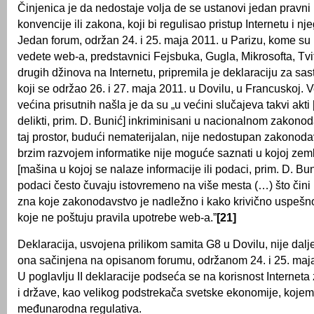
Činjenica je da nedostaje volja de se ustanovi jedan pravn
konvencije ili zakona, koji bi regulisao pristup Internetu i n
Jedan forum, održan 24. i 25. maja 2011. u Parizu, kome su
vedete web-a, predstavnici Fejsbuka, Gugla, Mikrosofta, Tvit
drugih džinova na Internetu, pripremila je deklaraciju za sa
koji se održao 26. i 27. maja 2011. u Dovilu, u Francuskoj. 
većina prisutnih našla je da su „u većini slučajeva takvi akti 
delikti, prim. D. Bunić] inkriminisani u nacionalnom zakono
taj prostor, budući nematerijalan, nije nedostupan zakonoda
brzim razvojem informatike nije moguće saznati u kojoj zemlj
[mašina u kojoj se nalaze informacije ili podaci, prim. D. Bun
podaci često čuvaju istovremeno na više mesta (…) što čin
zna koje zakonodavstvo je nadležno i kako krivično uspešn
koje ne poštuju pravila upotrebe web-a.”
[21]
Deklaracija, usvojena prilikom samita G8 u Dovilu, nije da
ona sačinjena na opisanom forumu, održanom 24. i 25. maja
U poglavlju II deklaracije podseća se na korisnost Interneta
i države, kao velikog podstrekača svetske ekonomije, koje
međunarodna regulativa.