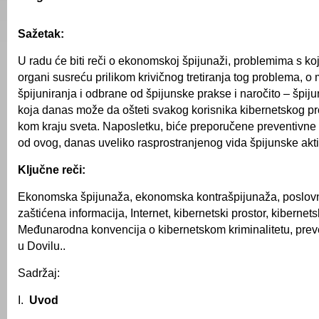
Sažetak:
U radu će biti reči o ekonomskoj špijunaži, problemima s ko
organi susreću prilikom krivičnog tretiranja tog problema, 
špijuniranja i odbrane od špijunske prakse i naročito – špiju
koja danas može da ošteti svakog korisnika kibernetskog pro
kom kraju sveta. Naposletku, biće preporučene preventivne 
od ovog, danas uveliko rasprostranjenog vida špijunske akti
Ključne reči:
Ekonomska špijunaža, ekonomska kontrašpijunaža, poslovn
zaštićena informacija, Internet, kibernetski prostor, kibernetsk
Međunarodna konvencija o kibernetskom kriminalitetu, prev
u Dovilu..
Sadržaj:
I.
Uvod