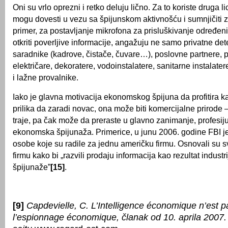
Oni su vrlo oprezni i retko deluju lično. Za to koriste druga l
mogu dovesti u vezu sa špijunskom aktivnošću i sumnjičiti z
primer, za postavljanje mikrofona za prisluškivanje određen
otkriti poverljive informacije, angažuju ne samo privatne dete
saradnike (kadrove, čistače, čuvare…), poslovne partnere, p
električare, dekoratere, vodoinstalatere, sanitarne instalater
i lažne provalnike.
Iako je glavna motivacija ekonomskog špijuna da profitira 
prilika da zaradi novac, ona može biti komercijalne prirode –
traje, pa čak može da preraste u glavno zanimanje, profesij
ekonomska špijunaža. Primerice, u junu 2006. godine FBI j
osobe koje su radile za jednu američku firmu. Osnovali su 
firmu kako bi „razvili prodaju informacija kao rezultat industr
špijunaže”
[15]
.
[9]
Capdevielle, C. L’Intelligence économique n’est p
l’espionnage économique, članak od 10. aprila 2007.