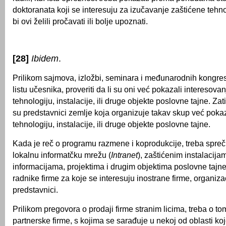
doktoranata koji se interesuju za izučavanje zaštićene tehno
bi ovi želili pročavati ili bolje upoznati.
[28]
Ibidem
.
Prilikom sajmova, izložbi, seminara i međunarodnih kongresa
listu učesnika, proveriti da li su oni već pokazali interesova
tehnologiju, instalacije, ili druge objekte poslovne tajne. Zati
su predstavnici zemlje koja organizuje takav skup već pokaz
tehnologiju, instalacije, ili druge objekte poslovne tajne.
Kada je reč o programu razmene i koprodukcije, treba sprečit
lokalnu informatčku mrežu (
Intranet
), zaštićenim instalacija
informacijama, projektima i drugim objektima poslovne tajne 
radnike firme za koje se interesuju inostrane firme, organizaci
predstavnici.
Prilikom pregovora o prodaji firme stranim licima, treba o to
partnerske firme, s kojima se sarađuje u nekoj od oblasti ko