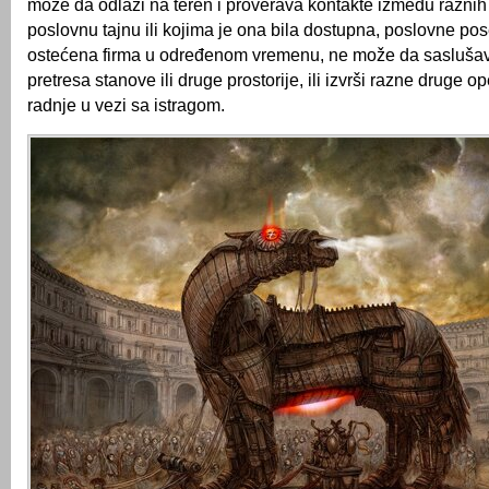
može da odlazi na teren i proverava kontakte između raznih
poslovnu tajnu ili kojima je ona bila dostupna, poslovne pos
ostećena firma u određenom vremenu, ne može da sasluša
pretresa stanove ili druge prostorije, ili izvrši razne druge op
radnje u vezi sa istragom.