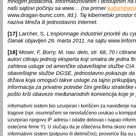
mnogim podacima, informatizovanim i dostupnim na t
naši sajtovi počinju sa www… (na primer
kulturniher
www.dragan-bunic.com,
itd.). Taj kibernetski prostor
naziva Mreža ili jednostavno Internet.
[17]
Larcher, S,
L’espionnage industriel priorité du c
članak objavljen 29. marta 2011. na sajtu
www.linform
[18]
Moser, F, Borry, M. nav. delo, str. 68, 70 i citiran
autori citiraju jednog eksperta koji smatra de jedna fi
zahteva usluge od američke obaveštajne službe CIA i
obaveštajne službe DGSE, jednostavno pokazuje da je
država koja omogući takve usluge za tajno prikupljanj
informacija za privatne potrebe čini grešku strateške o
pošto krši obaveze međunarodnih konvencija koje je 
informativni sistem bio uzurpiran i korišćen za navođenje n
tragove (npr. osumnjičeni se neovlašćeno uvukao u kompjut
uzurpirao njegovu IP adresu i odatle delovao i napao inform
ostećene firme Y). U slučaju da je oštećena firma skoro men
informativni sistem (potpuno ili delimično), proveriće šta su u