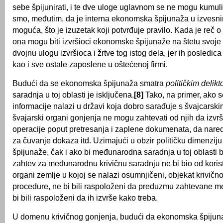
sebe špijunirati, i te dve uloge uglavnom se ne mogu kumulir
smo, međutim, da je interna ekonomska špijunaža u izvesn
moguća, što je izuzetak koji potvrđuje pravilo. Kada je reč o 
ona mogu biti izvršioci ekonomske špijunaže na štetu svoje 
dvojnu ulogu izvršioca i žrtve tog istog dela, jer ih posledi
kao i sve ostale zaposlene u oštećenoj firmi.
Budući da se ekonomska špijunaža smatra
političkim delik
saradnja u toj oblasti je isključena.
[8]
Tako, na primer, ako 
informacije nalazi u državi koja dobro sarađuje s švajcarski
švajarski organi gonjenja ne mogu zahtevati od njih da izv
operacije poput pretresanja i zaplene dokumenata, da nare
za čuvanje dokaza itd. Uzimajući u obzir političku dimenzi
špijunaže, čak i ako bi međunarodna saradnja u toj oblasti 
zahtev za međunarodnu krivičnu saradnju ne bi bio od koristi 
organi zemlje u kojoj se nalazi osumnjičeni, objekat krivič
procedure, ne bi bili raspoloženi da preduzmu zahtevane mere
bi bili raspoloženi da ih izvrše kako treba.
U domenu krivičnog gonjenja, budući da ekonomska špijun