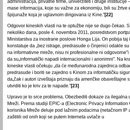
administracija, privatne firme, univerziteti i druge institucij
mase informacija, koje su važne za ekonomiju, bili su žrtv
špijunaže koja je uglavnom dirigovana iz Kine.”
[22]
Odgovor kineskih vlasti na te optužbe nije se dugo čekao. S
nekoliko dana, posle 4. novembra 2011, posredstvom portp
Ministarstva za inostrane poslove Honga Lija. On pobija taj i
konstatuje da „bez istrage, predrasude o činjenici odakle su
na informativne mreže, nisu ni profesionalne ni odgovorne”i 
da su„informatički napadi internacionalni i anonimni”
.
Na kra
kineske vlasti očekuju „da će međunarodna zajednica odbac
predrasude i boriti se zajedno s Kinom za informatičku sigu
da„čak i autori izveštaja priznaju da američke obaveštajne
utvrditi ko je kriv za te napade.”
[23]
Upravo je to srce problema. Obezbediti dokaze za ilegalna 
Mreži. Prema studiji EPIC-a (Electronic Privacy Information
korisnika Mreže deluje pod lažnim podacima (netačnom IP 
zaštitili od onih koji se putem Interneta uvlače u