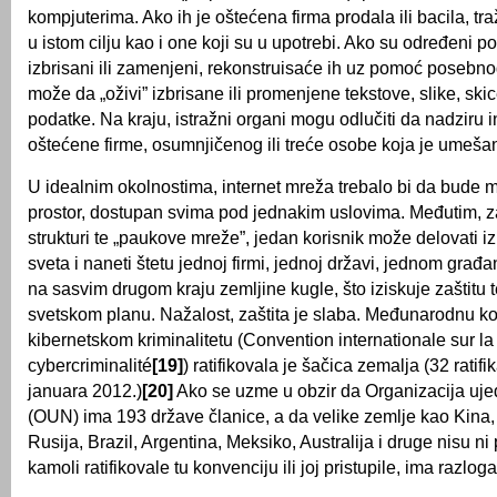
kompjuterima. Ako ih je oštećena firma prodala ili bacila, traži
u istom cilju kao i one koji su u upotrebi. Ako su određeni 
izbrisani ili zamenjeni, rekonstruisaće ih uz pomoć posebn
može da „oživi” izbrisane ili promenjene tekstove, slike, ski
podatke. Na kraju, istražni organi mogu odlučiti da nadziru
oštećene firme, osumnjičenog ili treće osobe koja je umešan
U idealnim okolnostima, internet mreža trebalo bi da bude
prostor, dostupan svima pod jednakim uslovima. Međutim, z
strukturi te „paukove mreže”, jedan korisnik može delovati iz
sveta i naneti štetu jednoj firmi, jednoj državi, jednom građa
na sasvim drugom kraju zemljine kugle, što iziskuje zaštitu 
svetskom planu. Nažalost, zaštita je slaba. Međunarodnu k
kibernetskom kriminalitetu (Convention internationale sur la
cybercriminalité
[19]
) ratifikovala je šačica zemalja (32 ratifik
januara 2012.)
[20]
Ako se uzme u obzir da Organizacija ujed
(OUN) ima 193 države članice, a da velike zemlje kao Kina, 
Rusija, Brazil, Argentina, Meksiko, Australija i druge nisu ni 
kamoli ratifikovale tu konvenciju ili joj pristupile, ima razlog