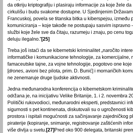
da otkriju kriptografiju i plasiraju informacije za koje žele d
cirkulišu i budu svakome dostupne. U Sjedinjenim Državama
Francuskoj, povela se titanska bitka u kiberspejsu, između p
komuniciranja – koje takođe ne postupaju sasvim ispravno –
službi koje žele sve da čitaju, razumeju i znaju, po cenu t
deluju ilegalno.”
[25]
Treba još istaći da se kibernetski kriminalitet „naročito inter
informatičke i komunikacione tehnologije, za komercijalne, 
famaceutske tajne, za vojne tehnologije, pogotovo one koje
[
drones
, avioni bez pilota, prim. D. Bunić] i mornaričkih kom
ne zenemaruje druge ljudske aktivnosti.
Jedna međunarodna konferencija o kibernetskom kriminalitet
održana je, na inicijativu Velike Britanije, 1. i 2. novembra 
Politički rukovodioci, međunarodni eksperti, predstavnici in
sigurnosti s pet kontinenata, diskutovali su o ugroženosti k
prostora i ispitali mogućnosti za sačinjavanje zajedničkog 
piraterije (kopiranje, snimanje, registrovanje zaštićenih info
više divlja u svetu.
[27]
Pred oko 900 delegata, britanski prem