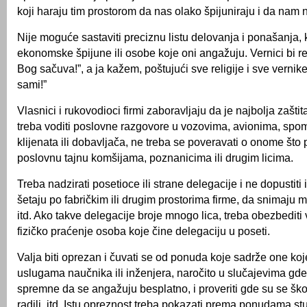
koji haraju tim prostorom da nas olako špijuniraju i da nam
Nije moguće sastaviti preciznu listu delovanja i ponašanja, k
ekonomske špijune ili osobe koje oni angažuju. Vernici bi re
Bog sačuva!”, a ja kažem, poštujući sve religije i sve verni
sami!”
Vlasnici i rukovodioci firmi zaboravljaju da je najbolja zaštit
treba voditi poslovne razgovore u vozovima, avionima, spom
klijenata ili dobavljača, ne treba se poveravati o onome što 
poslovnu tajnu komšijama, poznanicima ili drugim licima.
Treba nadzirati posetioce ili strane delegacije i ne dopustit
šetaju po fabričkim ili drugim prostorima firme, da snimaju ma
itd. Ako takve delegacije broje mnogo lica, treba obezbediti v
fizičko praćenje osoba koje čine delegaciju u poseti.
Valja biti oprezan i čuvati se od ponuda koje sadrže one koj
uslugama naučnika ili inženjera, naročito u slučajevima gd
spremne da se angažuju besplatno, i proveriti gde su se ško
radili, itd. Istu opreznost treba pokazati prema ponudama stu