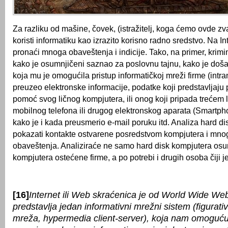
Za razliku od mašine, čovek, (istražitelj, koga ćemo ovde zv
koristi informatiku kao izrazito korisno radno sredstvo. Na I
pronaći mnoga obaveštenja i indicije. Tako, na primer, krimin
kako je osumnjičeni saznao za poslovnu tajnu, kako je doša
koja mu je omogućila pristup informatičkoj mreži firme (intra
preuzeo elektronske informacije, podatke koji predstavljaju 
pomoć svog ličnog kompjutera, ili onog koji pripada trećem 
mobilnog telefona ili drugog elektronskog aparata (Smartp
kako je i kada preusmerio e-mail poruku itd. Analiza hard d
pokazati kontakte ostvarene posredstvom kompjutera i mno
obaveštenja. Analiziraće ne samo hard disk kompjutera osu
kompjutera ostećene firme, a po potrebi i drugih osoba čiji j
[16]
Internet ili Web skraćenica je od World Wide Web
predstavlja jedan informativni mrežni sistem (figurat
mreža, hypermedia client-server), koja nam omoguću