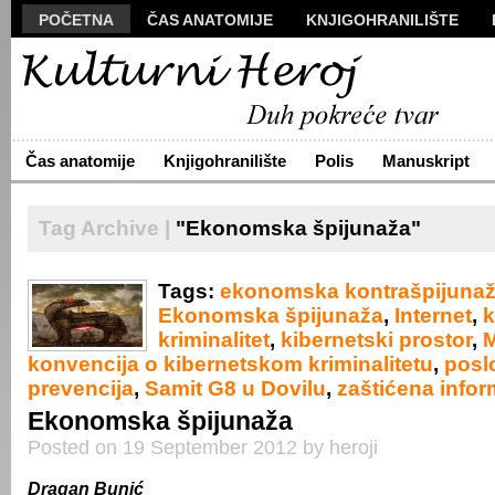
POČETNA
ČAS ANATOMIJE
KNJIGOHRANILIŠTE
MANUSKRIPT
POLIS
VIZUALI
NOVA PROZA
S
ARHIVA
O NAMA
ŽIVA REČ
KONTAKT
Čas anatomije
Knjigohranilište
Polis
Manuskript
Tag Archive |
"Ekonomska špijunaža"
Tags:
ekonomska kontrašpijuna
Ekonomska špijunaža
,
Internet
,
k
kriminalitet
,
kibernetski prostor
,
konvencija o kibernetskom kriminalitetu
,
posl
prevencija
,
Samit G8 u Dovilu
,
zaštićena infor
Ekonomska špijunaža
Posted on 19 September 2012 by heroji
Dragan Bunić