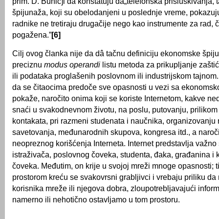
prim. D. Bunić]i da konstatuju da„telefonska prisluškivanja, 
špijunaža, koji su obelodanjeni u poslednje vreme, pokazuj
radnike ne tretiraju drugačije nego kao instrumente za rad, či
pogažena.”
[6]
Cilj ovog članka nije da dâ tačnu definiciju ekonomske špiju
preciznu
modus
operandi
listu metoda za prikupljanje zašti
ili podataka proglašenih poslovnom ili industrijskom tajnom. 
da se čitaocima predoče sve opasnosti u vezi sa ekonomsk
pokaže, naročito onima koji se koriste Internetom, kakve n
snaći u svakodnevnom životu, na poslu, putovanju, prilikom
kontakata, pri razmeni studenata i naučnika, organizovanju
savetovanja, međunarodnih skupova, kongresa itd., a naroč
neopreznog korišćenja Interneta. Internet predstavlja važno
istraživača, poslovnog čoveka, studenta, đaka, građanina i k
čoveka. Međutim, on krije u svojoj mreži mnoge opasnosti; 
prostorom kreću se svakovrsni grabljivci i vrebaju priliku d
korisnika mreže ili njegova dobra, zloupotrebljavajući inform
namerno ili nehotično ostavljamo u tom prostoru.