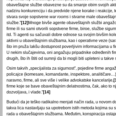
obaveštajne službe obavezne su da smanje obim svojih aktivn
nadziru konkurenciju i da predvide njene korake i reakcije, te
stvara svoje sopstvene
war rooms
i stvarne male obaveštaj
službe.”
[12]
Mnoge bivše agente obaveštajnih službi angažov
firme ili su sami otvorili sopstvene firme, biroe, službe sigur
itd. Ti agenti su sačuvali dobre odnose sa svojim bivšim kol
aktivni u obaveštajnim službama, kao i operativne veze (sara
što im pruža lakšu dostupnost poverljivim informacijama u f
U nekim slučajevima, oni angažuju pripadnike određenih fir
drugih, što ih štiti od sumnji da bi mogli biti upleteni u takve 
Osim takvih „specijalista za sigurnost”, pojedine firme anga
policajce (komesare, komandante, inspektore, analitičare…) „
naravno, firme, ali sve više i velike advokatske kancelarije,
[
firme koje se bave obaveštajnim delatnostima, čak, ako to n
dozvoljava, i vlade.”
[14]
Budući da je teško radikalno menjati način rada, u novom 
takva lica nastavljaju sa upotrebom istih metoda kojima su se
rada u obaveštajnim službama. Međutim, konspiracija ostaj