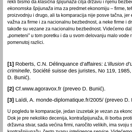
rekli bismo da
klasična špijunaža
cilja državu i njenu bezbe
ekonomska špijunaža
ima za predmet ekonomiju – firme, te
proizvodnju i drugo, ali ta komparacija nije posve tačna, jer
važna za firme i za nacionalnu bezbednost, a neke firme i dr
takođe su vezane za nacionalnu bezbednost. Videćemo dalje
„pometeni” u tom poretku i da u svom delovanju malo vode 
pomenutoj razlici.
[1]
Roberts, C.N. Délinquance d’affaires:
L’illusion d
criminelle
, Société suisse des juristes, No 119, 1985,
D. Bunić).
[2]
Cf.www.agoravox.fr (preveo D. Bunić).
[3]
Laïdi, A. monde-diplomatique.fr/2005/ (preveo D. 
U pogledu te komparacije, jedan izuzetak je vezan za ekon
Dok je pre nekoliko decenija, kontrašpijunaža, ili borba proti
državna stvar, sada većina firmi, naročito velikih, ima svoju
kontrašpijunažu, često zvanu
inteligence service
. Videćemo 