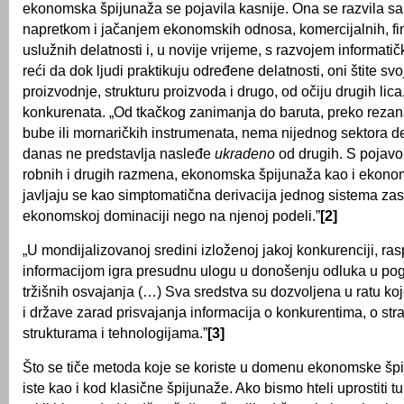
ekonomska špijunaža se pojavila kasnije. Ona se razvila sa 
napretkom i jačanjem ekonomskih odnosa, komercijalnih, fin
uslužnih delatnosti i, u novije vrijeme, s razvojem informati
reći da dok ljudi praktikuju određene delatnosti, oni štite sv
proizvodnje, strukturu proizvoda i drugo, od očiju drugih lica
konkurenata. „Od tkačkog zanimanja do baruta, preko rezan
bube ili mornaričkih instrumenata, nema nijednog sektora del
danas ne predstavlja nasleđe
ukradeno
od drugih. S pojavo
robnih i drugih razmena, ekonomska špijunaža kao i ekonom
javljaju se kao simptomatična derivacija jednog sistema z
ekonomskoj dominaciji nego na njenoj podeli.”
[2]
„U mondijalizovanoj sredini izloženoj jakoj konkurenciji, ra
informacijom igra presudnu ulogu u donošenju odluka u po
tržišnih osvajanja (…) Sva sredstva su dozvoljena u ratu ko
i države zarad prisvajanja informacija o konkurentima, o str
strukturama i tehnologijama.”
[3]
Što se tiče metoda koje se koriste u domenu ekonomske šp
iste kao i kod klasične špijunaže. Ako bismo hteli uprostiti t