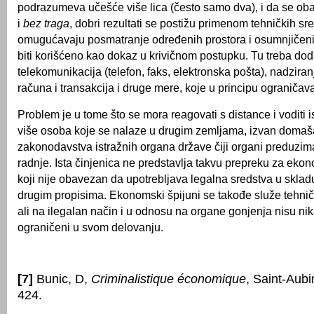
podrazumeva učešće više lica (često samo dva), i da se ob
i
bez traga
, dobri rezultati se postižu primenom tehničkih sr
omugućavaju posmatranje određenih prostora i osumnjičenih
biti korišćeno kao dokaz u krivičnom postupku. Tu treba dod
telekomunikacija (telefon, faks, elektronska pošta), nadzira
računa i transakcija i druge mere, koje u principu ograničav
Problem je u tome što se mora reagovati s distance i voditi is
više osoba koje se nalaze u drugim zemljama, izvan domaš
zakonodavstva istražnih organa države čiji organi preduzim
radnje. Ista činjenica ne predstavlja takvu prepreku za eko
koji nije obavezan da upotrebljava legalna sredstva u sklad
drugim propisima. Ekonomski špijuni se takođe služe tehni
ali na ilegalan način i u odnosu na organe gonjenja nisu n
ograničeni u svom delovanju.
[7]
Bunic, D,
Criminalistique économique
, Saint-Aubi
424.