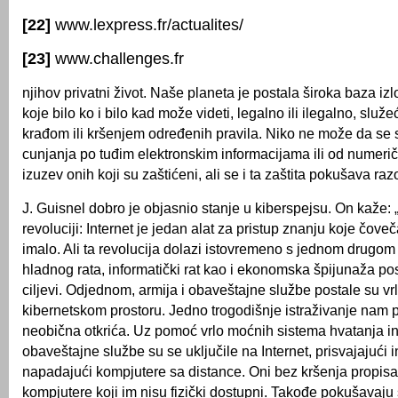
[22]
www.lexpress.fr/actualites/
[23]
www.challenges.fr
njihov privatni život. Naše planeta je postala široka baza iz
koje bilo ko i bilo kad može videti, legalno ili ilegalno, služ
krađom ili kršenjem određenih pravila. Niko ne može da se
cunjanja po tuđim elektronskim informacijama ili od numeri
izuzev onih koji su zaštićeni, ali se i ta zaštita pokušava razor
J. Guisnel dobro je objasnio stanje u kiberspejsu. On kaže: 
revoluciji: Internet je jedan alat za pristup znanju koje čoveč
imalo. Ali ta revolucija dolazi istovremeno s jednom drugo
hladnog rata, informatički rat kao i ekonomska špijunaža post
ciljevi. Odjednom, armija i obaveštajne službe postale su vrl
kibernetskom prostoru. Jedno trogodišnje istraživanje nam 
neobična otkrića. Uz pomoć vrlo moćnih sistema hvatanja in
obaveštajne službe su se uključile na Internet, prisvajajući i
napadajući kompjutere sa distance. Oni bez kršenja propisa
kompjutere koji im nisu fizički dostupni. Takođe pokušavaju