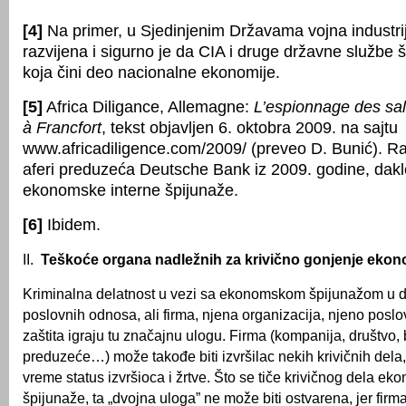
[4]
Na primer, u Sjedinjenim Državama vojna industrij
razvijena i sigurno je da CIA i druge državne službe št
koja čini deo nacionalne ekonomije.
[5]
Africa Diligance, Allemagne:
L’espionnage des sal
à Francfort
, tekst objavljen 6. oktobra 2009. na sajtu
www.africadiligence.com/2009/ (preveo D. Bunić). Ra
aferi preduzeća Deutsche Bank iz 2009. godine, dakle
ekonomske interne špijunaže.
[6]
Ibidem.
II.
Teškoće organa nadležnih za krivično gonjenje eko
Kriminalna delatnost u vezi sa ekonomskom špijunažom u 
poslovnih odnosa, ali firma, njena organizacija, njeno poslo
zaštita igraju tu značajnu ulogu. Firma (kompanija, društvo,
preduzeće…) može takođe biti izvršilac nekih krivičnih dela, 
vreme status izvršioca i žrtve. Što se tiče krivičnog dela e
špijunaže, ta „dvojna uloga” ne može biti ostvarena, jer fi