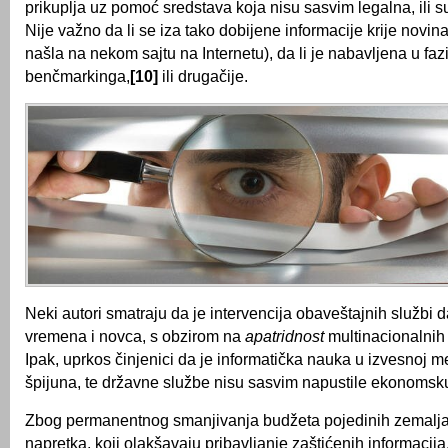
prikuplja uz pomoć sredstava koja nisu sasvim legalna, ili s
Nije važno da li se iza tako dobijene informacije krije novina
našla na nekom sajtu na Internetu), da li je nabavljena u fa
benčmarkinga,
[10]
ili drugačije.
Neki autori smatraju da je intervencija obaveštajnih službi 
vremena i novca, s obzirom na
apatridnost
multinacionalnih
Ipak, uprkos činjenici da je informatička nauka u izvesnoj m
špijuna, te državne službe nisu sasvim napustile ekonomsku
Zbog permanentnog smanjivanja budžeta pojedinih zemalja
napretka, koji olakšavaju pribavljanje zaštićenih informacij