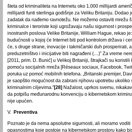
šteta od kriminaliteta na Internetu oko 1.000 millijardi ameri
millijardi funti sterlinga godišnje za Veliku Britaniju. Dodao 
zadatak da nađemo ravnotežu. Ne možemo ostaviti mrežu š
kriminalce i teroriste koji ugrožavaju našu sigurnost i prospe
inostranih poslova Velike Britanije, William Hague, rekao je
budućnosti u kojoj će Internet biti pod kontrolom država i cen
će, s druge strane, inovacije i takmičarski duh prosperirati, a 
preduzetništvo i inicijative biti nagrađeni (…)” Za vreme ner
[2011, prim. D. Bunić] u Velikoj Britaniji, štrajkači su koristil
pomoću socijalnih mreža [Réseaux sociaux, Facebook, Twite
poruka uz pomoć mobilnih telefona. „Britanski premijer, Da
je saopštio mogućnost da zabrani njihovu upotrebu ukoliko s
kriminalnim ciljevima.”
[28]
Nažalost, uprkos svemu, nikaka
da potpišu međunarodnu konvenciju o kibernetskom kriminal
nije upućen.
V.
Preventiva
Poznato je da nema apsolutne sigurnosti, ali moramo voditi
opasnostima koje postoje na kibernetskom prostoru kako bi