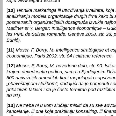
sajtu
www.regard-est.com
[10]
Tehnika marketinga ili utvrđivanja kvaliteta, koja 
analiziranju modela organizacije drugih firmi kako bi
posmatranih organizacijskih dostignuća izvukla najbol
Madiner et Y. Berger: Intelligence économique – Gui
les PME de Suisse romande, Genève 2008, str. 28, 
Bunić).
[11]
Moser, F, Borry, M, Intelligence stratégique et e
économique, Paris 2002, str. 84 i citirane reference.
[12]
Moser, F, Borry, M, navedeno delo, str. 90. Isti au
krajem devedesetih godina, samo u Sjedinjenim Drž
500 najvažnijih američkih firmi raspolagalo sopstve
„obaveštajnom službom”, dodajući da je pomenuti ser
prikazivan takvim i da je često formiran pod različitim
90-91).
[13]
Ne treba ni u kom slučaju misliti da su sve advo
kancelarije, ili one koje praktikuju konsalting, ili finans