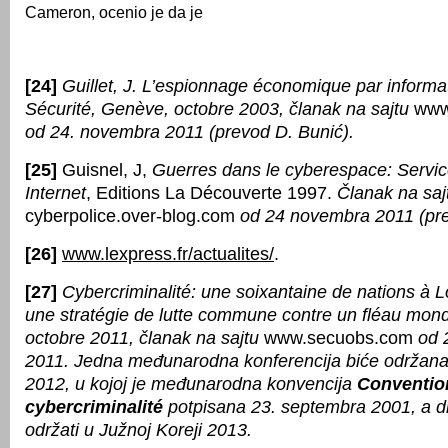
Cameron, ocenio je da je
[24]
Guillet, J. L’espionnage économique par informa
Sécurité, Genève, octobre 2003, članak na sajtu
www.
od 24. novembra 2011 (prevod D. Bunić).
[25]
Guisnel, J,
Guerres dans le cyberespace: Servic
Internet
, Editions La Découverte 1997.
Članak na saj
cyberpolice.over-blog.com
od 24 novembra 2011 (pre
[26]
www.lexpress.fr/actualites/
.
[27]
Cybercriminalité: une soixantaine de nations à 
une stratégie de lutte commune contre un fléau mond
octobre 2011, članak na sajtu
www.secuobs.com
od 
2011. Jedna međunarodna konferencija biće održan
2012, u kojoj je međunarodna konvencija
Convention
cybercriminalité
potpisana 23. septembra 2001, a d
održati u Južnoj Koreji 2013.