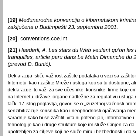
[19]
Međunarodna konvencija o kibernetskom kriminal
zaključena u Budimpešti 23. septembra 2001.
[20]
conventions.coe.int
[21]
Haederli, A. Les stars du Web veulent qu’on les 
tranquilles, article paru dans Le Matin Dimanche du
(prevod D. Bunić).
Deklaracija ističe važnost zaštite podataka u vezi sa zaštito
Internetu, kao i zaštite Mreže i usluga koji su tu dostupne, 
deklaracije, to važi za sve učesnike: korisnike, firme koje 
na Internetu, države, organe nadležne za regulativu usluga 
tački 17 istog poglavlja, govori se o „izuzetnoj važnosti pro
senzibilizacije korisnika kao i neophodnosti ojačavanja m
saradnje kako bi se zaštitili vitalni potencijali, informativne
tehnologije kao i druge strukture koje im služe.Činjenica da 
upotrebljen za ciljeve koji ne služe miru i bezbednosti i da 