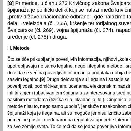
[8]
Primerice, u članu 273 Krivičnog zakona Švajca
špijunaža je politički delikt koji se nalazi među krivič
„protiv države i nacionalne odbrane”, gde nalazimo t
dela – veleizdaja (čl. 265), kršenje teritorijalnog suve
Švajcarske (čl. 269), vojna špijunaža (čl. 274), napa
uređenje (čl. 275) i druga.
III.
Metode
Što se tiče prikupljanja poverljivih informacija, njihovi „kolek
upotrebljavaju ne samo legalne, nego i ilegalne metode i sr
drže da se većina poverljivih informacija podataka dobija b
sasvim legalno.
[9]
Druga delovanja su ilegalna i sastoje se 
poverljivosti, podmićivanjem, ucenama, elektronskim nadzi
infiltriranjem (ubacivanjem špijuna u zainteresovanu sredinu
nasilnim metodama (fizička sila, likvidacija itd.). Činjenica j
metode nisu to, nego samo „upola”, jer služe nezakonitom c
špijunaži koja je ilegalna, ali su moguće jer nisu izričito za
primer, ne postoji međunarodna regulativa upotrebe Internet
za sve zemlje sveta. To će reći da se jedna poverljiva informa