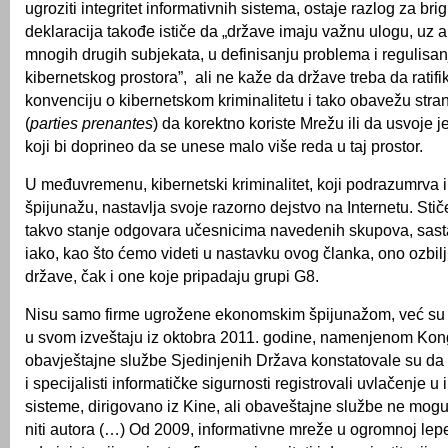
ugroziti integritet informativnih sistema, ostaje razlog za br
deklaracija takođe ističe da „države imaju važnu ulogu, uz 
mnogih drugih subjekata, u definisanju problema i regulisa
kibernetskog prostora”, ali ne kaže da države treba da rati
konvenciju o kibernetskom kriminalitetu i tako obavežu stra
(
parties prenantes
) da korektno koriste Mrežu ili da usvoje j
koji bi doprineo da se unese malo više reda u taj prostor.
U međuvremenu, kibernetski kriminalitet, koji podrazumrva
špijunažu, nastavlja svoje razorno dejstvo na Internetu. Stič
takvo stanje odgovara učesnicima navedenih skupova, sast
iako, kao što ćemo videti u nastavku ovog članka, ono ozbi
države, čak i one koje pripadaju grupi G8.
Nisu samo firme ugrožene ekonomskim špijunažom, već su t
u svom izveštaju iz oktobra 2011. godine, namenjenom Kon
obavještajne službe Sjedinjenih Država konstatovale su da 
i specijalisti informatičke sigurnosti registrovali uvlačenje u
sisteme, dirigovano iz Kine, ali obaveštajne službe ne mogu u
niti autora (…) Od 2009, informativne mreže u ogromnoj lep