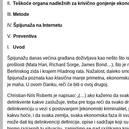
II.
Teškoće organa nadležnih za krivično gonjenje eko
III.
Metode
IV.
Špijunaža na Internetu
V.
Preventiva
I.
Uvod
Špijunažu danas većina građana doživljava kao nešto što is
prošlosti (Mata Hari, Richard Sorge, James Bond…), što je
Berlinskog zida i krajem Hladnog rata. Nažalost, daleko smo
špijunaža poznata kao
klasična
manje primetna, ekonomska
je maha. U ovom članku, reči će biti o ovoj drugoj.
Christian-Nils Roberts je napisao: „(…) ako kažemo da sva
delinkvente kakve zaslužuje, treba pre toga reći da svako d
delinkvenciju u vezi s poslovanjem [ekonomski kriminalitet, 
kakvu hoće, i da svaka zemlja, svaka ekonomska faza ili svak
može dati toj delinkvenciji definicije, opise i sadržaje koji s
bismo razjasnili tu situaciju, zamislimo se nad razlikama koj