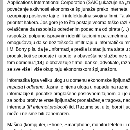
Applications International Corporation (SAIC),ukazuje na „
povećanje aktivnosti ekonomske špijunaže preko Interneta, 
uzurpiraju poslovne tajne ili intelektualna svojina firmi. Ta a
prioritet hakera. Jos gore je to što postaje veoma teško razl
ovlašćene da raspolažu određenim podacima od pirata (…) P
raspolažu potpuno ispravnim identifikacionim parametrima, 
omogućavaju da se bez teškoća infiltriraju u informatičku m
i M. Borry pišu da je „informacija prešla iz stadijuma alata u
produkt koji se prodaje i kupuje, a obaveštajne službe ne s
tom domenu.”
[18]
To obavezuje firme, banke, advokate, razn
se sve više i više okupiraju ekonomskom špijunažom.
Informatika igra veliku ulogu u domenu ekonomske špijunaž
napada
i
odbrane
. Jasna je njena uloga u napadu na razne
informacije ili podatke proglašene poslovnom tajnom, ali j
za borbu protiv te vrste špijunaže: pronalaženje tragova, na
interneta (
IP internet protocol
) itd. Razume se, u toj borbi lju
može i ne sme biti zanemaren.
Mašina (kompjuter, iPhone, Smartphone, mobilni telefon ili d