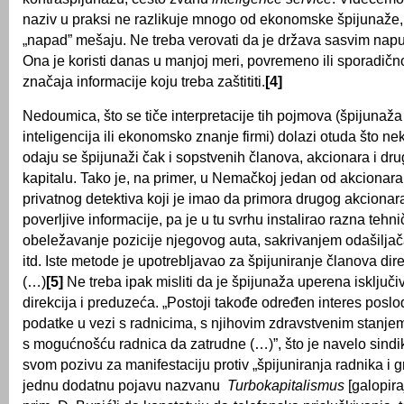
naziv u praksi ne razlikuje mnogo od ekonomske špijunaže, 
„napad” mešaju. Ne treba verovati da je država sasvim napus
Ona je koristi danas u manjoj meri, povremeno ili sporadično
značaja informacije koju treba zaštititi.
[4]
Nedoumica, što se tiče interpretacije tih pojmova (špijunaž
inteligencija ili ekonomsko znanje firmi) dolazi otuda što nek
odaju se špijunaži čak i sopstvenih članova, akcionara i dr
kapitalu. Tako je, na primer, u Nemačkoj jedan od akciona
privatnog detektiva koji je imao da primora drugog akcionar
poverljive informacije, pa je u tu svrhu instalirao razna tehn
obeležavanje pozicije njegovog auta, sakrivanjem odašiljač
itd. Iste metode je upotrebljavao za špijuniranje članova dire
(…)
[5]
Ne treba ipak misliti da je špijunaža uperena isključi
direkcija i preduzeća. „Postoji takođe određen interes posl
podatke u vezi s radnicima, s njihovim zdravstvenim stanjem
s mogućnošću radnica da zatrudne (…)”, što je navelo sind
svom pozivu za manifestaciju protiv „špijuniranja radnika i 
jednu dodatnu pojavu nazvanu
Turbokapitalismus
[galopira