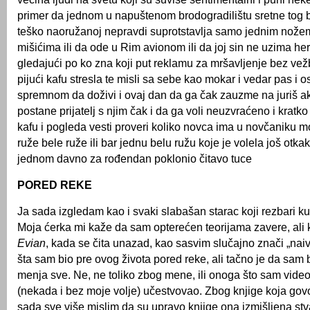
primer da jednom u napuštenom brodogradilištu sretne tog b
teško naoružanoj nepravdi suprotstavlja samo jednim nožem
mišićima ili da ode u Rim avionom ili da joj sin ne uzima he
gledajući po ko zna koji put reklamu za mršavljenje bez vež
pijući kafu stresla te misli sa sebe kao mokar i vedar pas i o
spremnom da doživi i ovaj dan da ga čak zauzme na juriš a
postane prijatelj s njim čak i da ga voli neuzvraćeno i kratko
kafu i pogleda vesti proveri koliko novca ima u novčaniku m
ruže bele ruže ili bar jednu belu ružu koje je volela još otkak
jednom davno za rođendan poklonio čitavo tuce
PORED REKE
Ja sada izgledam kao i svaki slabašan starac koji rezbari ku
Moja ćerka mi kaže da sam opterećen teorijama zavere, ali k
Evian
, kada se čita unazad, kao sasvim slučajno znači „nai
šta sam bio pre ovog života pored reke, ali tačno je da sam 
menja sve. Ne, ne toliko zbog mene, ili onoga što sam vide
(nekada i bez moje volje) učestvovao. Zbog knjige koja govor
sada sve više mislim da su upravo knjige ona izmišljena stv