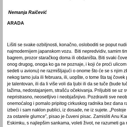
Nemanja Raičević
ARADA
Lišiti se svake ozbiljnosti, konačno, osloboditi se poput nudi
najmodernijem japanskom vozu. Biti nepredvidiv, samim tim i
bagrem, prozor staračkog doma ili obdaništa. Biti svaki čo
onog drugog, onoga ko ga ne poznaje, i koji će proći ulicom 
sedeti u avionu) ne razmišljajući o onome što će se s njim zbi
nekog tamo jula ili februara, ili, uopšte, o tome šta taj čovek 
je talentovan, ili da li više voli da ljubi ili da se tuče (bude t
lažima, nedostajanjem, strašću očekivanja. Priljubiti se uz s
nepristrasno, neosetljivo i neobjašnjivo. Pozdraviti sve ne
onemoćalog i pomalo pripitog cirkuskog radnika bez dana r
izbeći i sam naklon publici, iz dosade, ne iz sujete. „Postoj
za ostarele glumce”, pisao je čuveni pisac. Zamisliti Anu Ka
Eskimku, s najlepšim sankama, voleti život, ne razumeti ga ni