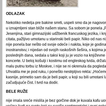
ODLAZAK
Nekoliko nedelja pre bakine smrti, uspeli smo da je nagovor
u iznajmljeni stan bliže našem stanu. Sa sobom je ponela 
Jesenjina, stari gimnazijski udžbenik francuskog jezika, i knj
citata, pažljivo umotanu u starinski beli papir. Niko od nas ni
nije ponela bar nešto od svoje odeće i nakita, koje je godi
inostranstvu; i nijedan od svojih raskošnih šešira, s kojima 
poslednjih dana, sedala u taksi koji ju je vozio na književne 
koncerte. U beloj košulji i kostimu od engleskog tvida, držala
malu putnu torbu iz Moskve, i nije se ni okrenula da pogleda
Uhvatila me je pod ruku, i ponešto nestrpljivo rekla: „Hoće
kasnije, primetio sam da je beli papir, u koji su bili umotani la
začudjujuće čist. I tvrd na dodir.
BELE RUŽE
nije imala sreće mislila je bez gorčine dok je kuvala kafu u
većina ljudi na svetu koji su suviše sentimentalni i puni ne