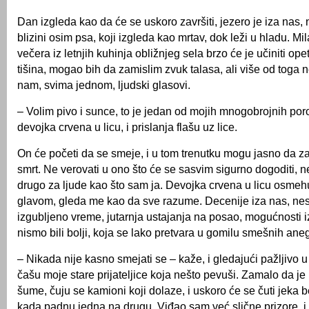
Dan izgleda kao da će se uskoro završiti, jezero je iza nas,
blizini osim psa, koji izgleda kao mrtav, dok leži u hladu. Mila
večera iz letnjih kuhinja obližnjeg sela brzo će je učiniti ope
tišina, mogao bih da zamislim zvuk talasa, ali više od toga
nam, svima jednom, ljudski glasovi.
– Volim pivo i sunce, to je jedan od mojih mnogobrojnih po
devojka crvena u licu, i prislanja flašu uz lice.
On će početi da se smeje, i u tom trenutku mogu jasno da z
smrt. Ne verovati u ono što će se sasvim sigurno dogoditi, n
drugo za ljude kao što sam ja. Devojka crvena u licu osmehu
glavom, gleda me kao da sve razume. Decenije iza nas, nest
izgubljeno vreme, jutarnja ustajanja na posao, mogućnosti iz
nismo bili bolji, koja se lako pretvara u gomilu smešnih ane
– Nikada nije kasno smejati se – kaže, i gledajući pažljivo 
čašu moje stare prijateljice koja nešto pevuši. Zamalo da je 
šume, čuju se kamioni koji dolaze, i uskoro će se čuti jeka 
kada padnu jedna na drugu. Viđao sam već slične prizore, 