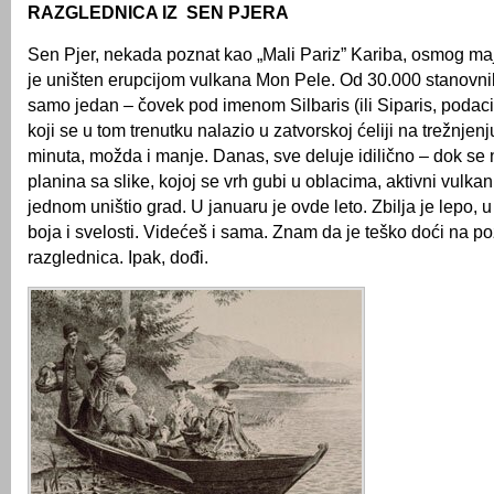
RAZGLEDNICA IZ SEN PJERA
Sen Pjer, nekada poznat kao „Mali Pariz” Kariba, osmog ma
je uništen erupcijom vulkana Mon Pele. Od 30.000 stanovnik
samo jedan – čovek pod imenom Silbaris (ili Siparis, podac
koji se u tom trenutku nalazio u zatvorskoj ćeliji na trežnjenju.
minuta, možda i manje. Danas, sve deluje idilično – dok se 
planina sa slike, kojoj se vrh gubi u oblacima, aktivni vulkan
jednom uništio grad. U januaru je ovde leto. Zbilja je lepo, u 
boja i svelosti. Videćeš i sama. Znam da je teško doći na po
razglednica. Ipak, dođi.