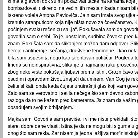
klimala glavom dok su mi pokazivali tačke na kartama koje j
bombardovati (iskreno, na većini tih mesta nikada nisam bila
iskreno volela Antona Pavloviča. Ja nisam imala svog ujka -
krenulo stranputicom koja nije ništa novo za čovečanstvo. Kao
počinjem svaku rečenicu sa „ja“. Pokušavala sam da govori
govorila sam o sebi. To je, uostalom, sudbina čoveka pred
znam. Pokušala sam da slikanjem možda dam odgovor. Sli
heroje i antiheroje, sećanja, društvene fenomene. I kao neta
bila sam uspešnija nego kao talentovan političar. Pogledajte
Imena su neinspirativna, slikanje u najmanju ruku prosečno. 
zbog neke vrste pokušaja ljubavi prema istini. Grozničavo
osudim i opravdam život, znajući da umirem. Van Gog je re
želite slikati, onda kada čujete unutrašnji glas koji vam govor
Zato sam se verovatno i setila nečega što sam davno zabor
razloga da to ne kažem pred kamerama. Ja znam da vašim
dosađujem svojim brbljanjem.
Majka sam. Govorila sam previše, i vi me niste prekidali, št
stare, dobre dane vlasti. Istina je da ne mogu biti sigurna u 
onog što sam rekla. Zar nisam ja jedna lažljiva morfinistkin