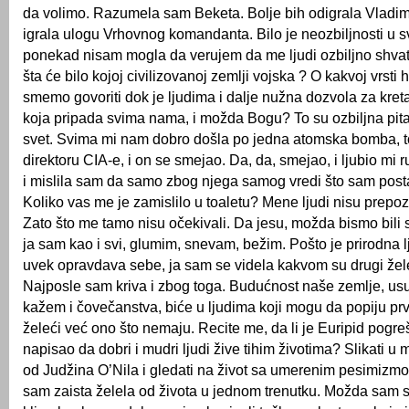
da volimo. Razumela sam Beketa. Bolje bih odigrala Vladi
igrala ulogu Vrhovnog komandanta. Bilo je neozbiljnosti u s
ponekad nisam mogla da verujem da me ljudi ozbiljno shvat
šta će bilo kojoj civilizovanoj zemlji vojska ? O kakvoj vrst
smemo govoriti dok je ljudima i dalje nužna dozvola za kret
koja pripada svima nama, i možda Bogu? To su ozbiljna pita
svet. Svima mi nam dobro došla po jedna atomska bomba, t
direktoru CIA-e, i on se smejao. Da, da, smejao, i ljubio mi r
i mislila sam da samo zbog njega samog vredi što sam post
Koliko vas me je zamislilo u toaletu? Mene ljudi nisu prepozn
Zato što me tamo nisu očekivali. Da jesu, možda bismo bili svi
ja sam kao i svi, glumim, snevam, bežim. Pošto je prirodna 
uvek opravdava sebe, ja sam se videla kakvom su drugi žel
Najposle sam kriva i zbog toga. Budućnost naše zemlje, u
kažem i čovečanstva, biće u ljudima koji mogu da popiju prv
želeći već ono što nemaju. Recite me, da li je Euripid pogre
napisao da dobri i mudri ljudi žive tihim životima? Slikati u m
od Judžina O’Nila i gledati na život sa umerenim pesimizmom
sam zaista želela od života u jednom trenutku. Možda sam 