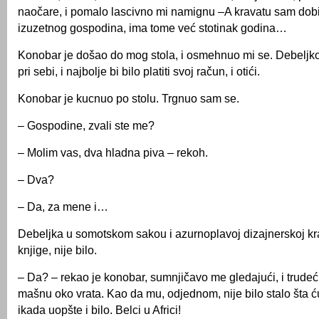
naočare, i pomalo lascivno mi namignu –A kravatu sam dob
izuzetnog gospodina, ima tome već stotinak godina…
Konobar je došao do mog stola, i osmehnuo mi se. Debeljko
pri sebi, i najbolje bi bilo platiti svoj račun, i otići.
Konobar je kucnuo po stolu. Trgnuo sam se.
– Gospodine, zvali ste me?
– Molim vas, dva hladna piva – rekoh.
– Dva?
– Da, za mene i…
Debeljka u somotskom sakou i azurnoplavoj dizajnerskoj kra
knjige, nije bilo.
– Da? – rekao je konobar, sumnjičavo me gledajući, i trudeć
mašnu oko vrata. Kao da mu, odjednom, nije bilo stalo šta ću 
ikada uopšte i bilo. Belci u Africi!