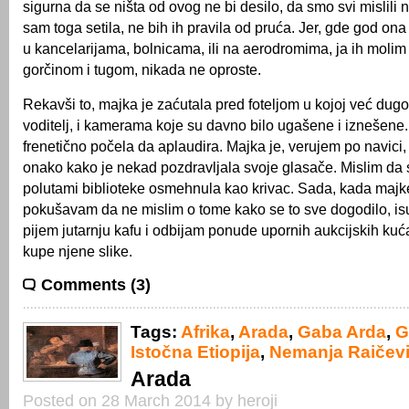
sigurna da se ništa od ovog ne bi desilo, da smo svi mislili
sam toga setila, ne bih ih pravila od pruća. Jer, gde god ona 
u kancelarijama, bolnicama, ili na aerodromima, ja ih molim
gorčinom i tugom, nikada ne oproste.
Rekavši to, majka je zaćutala pred foteljom u kojoj već dug
voditelj, i kamerama koje su davno bilo ugašene i iznešene.
frenetično počela da aplaudira. Majka je, verujem po navici,
onako kako je nekad pozdravljala svoje glasače. Mislim da 
polutami biblioteke osmehnula kao krivac. Sada, kada majk
pokušavam da ne mislim o tome kako se to sve dogodilo, is
pijem jutarnju kafu i odbijam ponude upornih aukcijskih kuć
kupe njene slike.
Comments (3)
Tags:
Afrika
,
Arada
,
Gaba Arda
,
G
Istočna Etiopija
,
Nemanja Raičev
Arada
Posted on 28 March 2014 by heroji