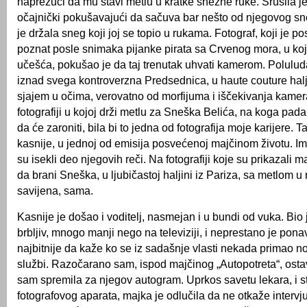
naprežući da mu stavi metlu u kratke snežne ruke. Srušila j
očajnički pokušavajući da sačuva bar nešto od njegovog sne
je držala sneg koji joj se topio u rukama. Fotograf, koji je po
poznat posle snimaka pijanke pirata sa Crvenog mora, u koj
učešća, pokušao je da taj trenutak uhvati kamerom. Poluluda 
iznad svega kontroverzna Predsednica, u haute couture halji
sjajem u očima, verovatno od morfijuma i iščekivanja kamera
fotografiji u kojoj drži metlu za Sneška Belića, na koga pad
da će zaroniti, bila bi to jedna od fotografija moje karijere. T
kasnije, u jednoj od emisija posvećenoj majčinom životu. I
su isekli deo njegovih reči. Na fotografiji koje su prikazali 
da brani Sneška, u ljubičastoj haljini iz Pariza, sa metlom u 
savijena, sama.
Kasnije je došao i voditelj, nasmejan i u bundi od vuka. Bio j
brbljiv, mnogo manji nego na televiziji, i neprestano je pona
najbitnije da kaže ko se iz sadašnje vlasti nekada primao n
službi. Razočarano sam, ispod majčinog „Autopotreta“, ostavi
sam spremila za njegov autogram. Uprkos savetu lekara, i s
fotografovog aparata, majka je odlučila da ne otkaže intervju