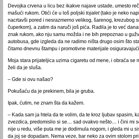
Devojka crvena u licu bez ikakve najave ustade, umesto reč
mašući rukom. Otići će u loš poljski
tojalet
(tako je neko nap
nacrtavši pored i nesrazmerno velikog, šarenog, krezubog s
čuperkom), a zatim da naruči još pića. Radila je to već dan
znak rukom, ako nju samu možda i ne bih prepoznao u guž
autobusa, gde izgleda da ne radimo ništa drugo osim što st
čitamo dnevnu štampu i promotivne materijale osiguravajuć
Moja stara prijateljica uzima cigaretu od mene, i obraća se
želi da je sluša.
– Gde si ovu našao?
Pokušaću da je prekinem, bila je gruba.
Ipak, ćutim, ne znam šta da kažem.
– Kada sam ja htela da te volim, da te kroz ljubav spasim, 
zvezdica, predomislio si se… sad ovakvo nešto… i čini mi s
nije u redu, više puta me je dodirnula nogom, i gleda mi u s
da joj se dopadam. Nema veze, bar neko za ovim stolom p