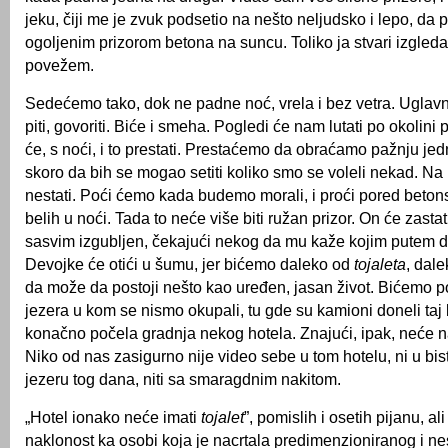
jeku, čiji me je zvuk podsetio na nešto neljudsko i lepo, da
ogoljenim prizorom betona na suncu. Toliko ja stvari izgle
povežem.
Sedećemo tako, dok ne padne noć, vrela i bez vetra. Uglav
piti, govoriti. Biće i smeha. Pogledi će nam lutati po okolin
će, s noći, i to prestati. Prestaćemo da obraćamo pažnju jedn
skoro da bih se mogao setiti koliko smo se voleli nekad. N
nestati. Poći ćemo kada budemo morali, i proći pored beton
belih u noći. Tada to neće više biti ružan prizor. On će zastati
sasvim izgubljen, čekajući nekog da mu kaže kojim putem da
Devojke će otići u šumu, jer bićemo daleko od
tojaleta
, dal
da može da postoji nešto kao uređen, jasan život. Bićemo p
jezera u kom se nismo okupali, tu gde su kamioni doneli taj 
konačno počela gradnja nekog hotela. Znajući, ipak, neće na
Niko od nas zasigurno nije video sebe u tom hotelu, ni u b
jezeru tog dana, niti sa smaragdnim nakitom.
„Hotel ionako neće imati
tojalet
”, pomislih i osetih pijanu, al
naklonost ka osobi koja je nacrtala predimenzioniranog i 