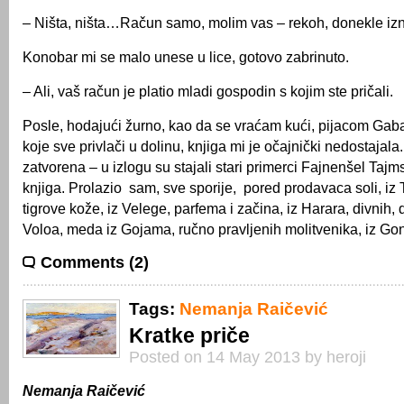
– Ništa, ništa…Račun samo, molim vas – rekoh, donekle iz
Konobar mi se malo unese u lice, gotovo zabrinuto.
– Ali, vaš račun je platio mladi gospodin s kojim ste pričali.
Posle, hodajući žurno, kao da se vraćam kući, pijacom Ga
koje sve privlači u dolinu, knjiga mi je očajnički nedostajala.
zatvorena – u izlogu su stajali stari primerci Fajnenšel Tajm
knjiga. Prolazio sam, sve sporije, pored prodavaca soli, iz Ti
tigrove kože, iz Velege, parfema i začina, iz Harara, divnih, di
Voloa, meda iz Gojama, ručno pravljenih molitvenika, iz Go
Comments (2)
Tags:
Nemanja Raičević
Kratke priče
Posted on 14 May 2013 by heroji
Nemanja Raičević