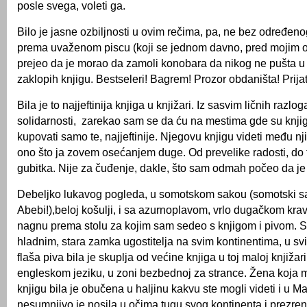
posle svega, voleti ga.
Bilo je jasne ozbiljnosti u ovim rečima, pa, ne bez određe
prema uvaženom piscu (koji se jednom davno, pred mojim o
prejeo da je morao da zamoli konobara da nikog ne pušta u 
zaklopih knjigu. Bestseleri! Bagrem! Prozor obdaništa! Prijatel
Bila je to najjeftinija knjiga u knjižari. Iz sasvim ličnih razlog
solidarnosti, zarekao sam se da ću na mestima gde su knji
kupovati samo te, najjeftinije. Njegovu knjigu videti među nj
ono što ja zovem osećanjem duge. Od prevelike radosti, do
gubitka. Nije za čuđenje, dakle, što sam odmah počeo da je
Debeljko lukavog pogleda, u somotskom sakou (somotski s
Abebi!),beloj košulji, i sa azurnoplavom, vrlo dugačkom kr
nagnu prema stolu za kojim sam sedeo s knjigom i pivom. St
hladnim, stara zamka ugostitelja na svim kontinentima, u s
flaša piva bila je skuplja od većine knjiga u toj maloj knjiža
engleskom jeziku, u zoni bezbednoj za strance. Žena koja m
knjigu bila je obučena u haljinu kakvu ste mogli videti i u M
nesumnjivo je nosila u očima tugu svog kontinenta i prezre