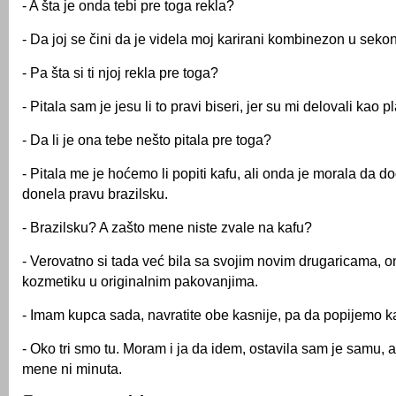
- A šta je onda tebi pre toga rekla?
- Da joj se čini da je videla moj karirani kombinezon u sek
- Pa šta si ti njoj rekla pre toga?
- Pitala sam je jesu li to pravi biseri, jer su mi delovali kao pl
- Da li je ona tebe nešto pitala pre toga?
- Pitala me je hoćemo li popiti kafu, ali onda je morala da d
donela pravu brazilsku.
- Brazilsku? A zašto mene niste zvale na kafu?
- Verovatno si tada već bila sa svojim novim drugaricama, 
kozmetiku u originalnim pakovanjima.
- Imam kupca sada, navratite obe kasnije, pa da popijemo k
- Oko tri smo tu. Moram i ja da idem, ostavila sam je samu,
mene ni minuta.