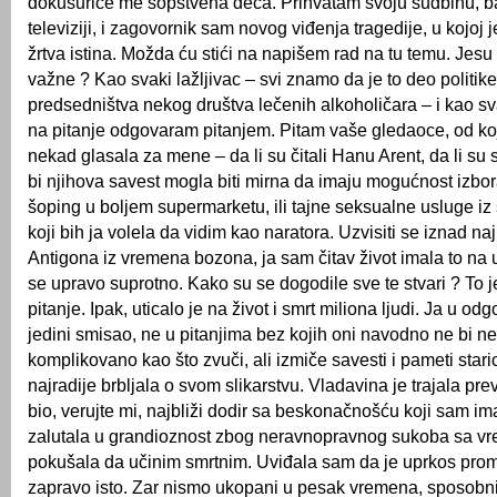
dokusuriće me sopstvena deca. Prihvatam svoju sudbinu, b
televiziji, i zagovornik sam novog viđenja tragedije, u kojoj 
žrtva istina. Možda ću stići na napišem rad na tu temu. Jesu l
važne ? Kao svaki lažljivac – svi znamo da je to deo politike
predsedništva nekog društva lečenih alkoholičara – i kao sva
na pitanje odgovaram pitanjem. Pitam vaše gledaoce, od koj
nekad glasala za mene – da li su čitali Hanu Arent, da li su
bi njihova savest mogla biti mirna da imaju mogućnost izbo
šoping u boljem supermarketu, ili tajne seksualne usluge iz
koji bih ja volela da vidim kao naratora. Uzvisiti se iznad naj
Antigona iz vremena bozona, ja sam čitav život imala to na
se upravo suprotno. Kako su se dogodile sve te stvari ? To 
pitanje. Ipak, uticalo je na život i smrt miliona ljudi. Ja u o
jedini smisao, ne u pitanjima bez kojih oni navodno ne bi ne 
komplikovano kao što zvuči, ali izmiče savesti i pameti stari
najradije brbljala o svom slikarstvu. Vladavina je trajala pre
bio, verujte mi, najbliži dodir sa beskonačnošću koji sam im
zalutala u grandioznost zbog neravnopravnog sukoba sa 
pokušala da učinim smrtnim. Uviđala sam da je uprkos pr
zapravo isto. Zar nismo ukopani u pesak vremena, sposobni