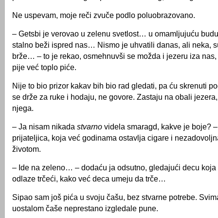
Ne uspevam, moje reči zvuče podlo poluobrazovano.
– Getsbi je verovao u zelenu svetlost… u omamljujuću bud
stalno beži ispred nas… Nismo je uhvatili danas, ali neka, s
brže… – to je rekao, osmehnuvši se možda i jezeru iza nas,
pije već toplo piće.
Nije to bio prizor kakav bih bio rad gledati, pa ću skrenuti p
se drže za ruke i hodaju, ne govore. Zastaju na obali jezera,
njega.
– Ja nisam nikada
stvarno
videla smaragd, kakve je boje? – 
prijateljica, koja već godinama ostavlja cigare i nezadovoljn
životom.
– Ide na zeleno… – dodaću ja odsutno, gledajući decu koja s
odlaze trčeći, kako već deca umeju da trče…
Sipao sam još pića u svoju čašu, bez stvarne potrebe. Svi
uostalom čaše neprestano izgledale pune.