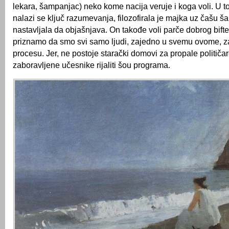
lekara, šampanjac) neko kome nacija veruje i koga voli. U toj 
nalazi se ključ razumevanja, filozofirala je majka uz čašu š
nastavljala da objašnjava. On takođe voli parče dobrog bifte
priznamo da smo svi samo ljudi, zajedno u svemu ovome, 
procesu. Jer, ne postoje starački domovi za propale političar
zaboravljene učesnike rijaliti šou programa.