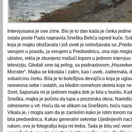
Intervjuisana je ove zime. Bio je to dan kada je ćerka jedine
ostala posle Pada napravila Sneška Belića ispred kuće. Sob
koja je majku obožavala i još uvek je oslovljavala sa „Preds
verujem u pravdu, ja verujem u Predsednicu, ona nije mogla 
ubistvo, rekla je zbunjeno mašući krpom u jednom intervjuu
televiziju. Gledali smo taj prilog, sa podnaslovom „Housek
Monster“. Majka se kikotala i zatim, kao i uvek, zadremala, d
sobaricinu ćerku. Bila je to bolešljiva devojčica koja je ugl
nesvesna sebe i ostalih, sa bledim osmehom deteta koje ne
Smrt, šapunula mi je jednom majka dok je bila u bunilu. Kad
Sneška, majka je počela da lupa u prozorska okna. Naredil
odnesemo u vrt. Hoću da se slikam sa Sneškom, hoću nazad
Vikala je, i mogla sam da je zamislim kako je istim tonom na
bila predsednica. Kakav generalni sekretar Ujedinjenih naci
rukom, ovo je fotografija koja mi treba. Tada je bila već veom