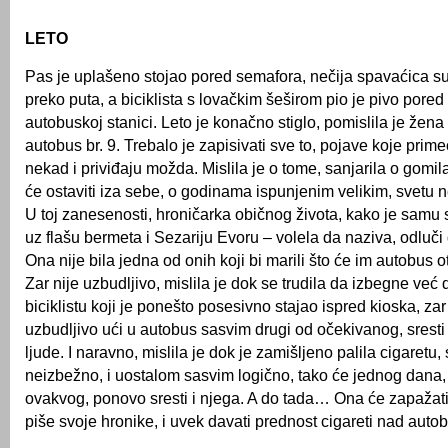
LETO
Pas je uplašeno stojao pored semafora, nečija spavaćica su
preko puta, a biciklista s lovačkim šeširom pio je pivo pored
autobuskoj stanici. Leto je konačno stiglo, pomislila je žena
autobus br. 9. Trebalo je zapisivati sve to, pojave koje prime
nekad i priviđaju možda. Mislila je o tome, sanjarila o gom
će ostaviti iza sebe, o godinama ispunjenim velikim, svetu
U toj zanesenosti, hroničarka običnog života, kako je sam
uz flašu bermeta i Sezariju Evoru – volela da naziva, odluči 
Ona nije bila jedna od onih koji bi marili što će im autobus o
Zar nije uzbudljivo, mislila je dok se trudila da izbegne već
biciklistu koji je ponešto posesivno stajao ispred kioska, za
uzbudljivo ući u autobus sasvim drugi od očekivanog, sresti
ljude. I naravno, mislila je dok je zamišljeno palila cigaretu,
neizbežno, i uostalom sasvim logično, tako će jednog dana
ovakvog, ponovo sresti i njega. A do tada… Ona će zapažati 
piše svoje hronike, i uvek davati prednost cigareti nad aut