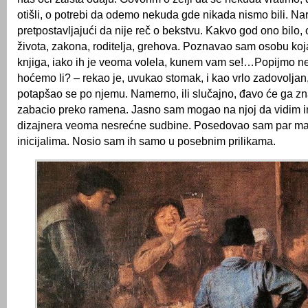
otišli, o potrebi da odemo nekuda gde nikada nismo bili. Na
pretpostavljajući da nije reč o bekstvu. Kakvo god ono bilo
života, zakona, roditelja, grehova. Poznavao sam osobu koj
knjiga, iako ih je veoma volela, kunem vam se!…Popijmo ne
hoćemo li? – rekao je, uvukao stomak, i kao vrlo zadovoljan,
potapšao se po njemu. Namerno, ili slučajno, đavo će ga zna
zabacio preko ramena. Jasno sam mogao na njoj da vidim i
dizajnera veoma nesrećne sudbine. Posedovao sam par maj
inicijalima. Nosio sam ih samo u posebnim prilikama.