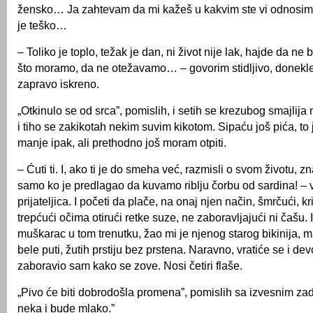
žensko… Ja zahtevam da mi kažeš u kakvim ste vi odnosima
je teško…
– Toliko je toplo, težak je dan, ni život nije lak, hajde da n
što moramo, da ne otežavamo… – govorim stidljivo, donekle
zapravo iskreno.
„Otkinulo se od srca”, pomislih, i setih se krezubog smajlija
i tiho se zakikotah nekim suvim kikotom. Sipaću još pića, to 
manje ipak, ali prethodno još moram otpiti.
– Ćuti ti. I, ako ti je do smeha već, razmisli o svom životu, 
samo ko je predlagao da kuvamo riblju čorbu od sardina! –
prijateljica. I početi da plače, na onaj njen način, šmrčući, kr
trepćući očima otirući retke suze, ne zaboravljajući ni čašu.
muškarac u tom trenutku, žao mi je njenog starog bikinija, m
bele puti, žutih prstiju bez prstena. Naravno, vratiće se i dev
zaboravio sam kako se zove. Nosi četiri flaše.
„Pivo će biti dobrodošla promena”, pomislih sa izvesnim za
neka i bude mlako.”