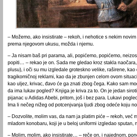
– Možemo, ako insistirate – rekoh, i nehotice s nekim novi
prema njegovom ukusu, možda i njemu.
– Ja nisam baš pri parama, ali, popićemo, popićemo, neiz
popiti… – rekao je on. Sada me gledao kroz stakla naočara, v
plusu), i oči su mu izgledale groteskno velike, raširene, kao
tragikomičnoj reklami, kao da je zbunjen celom ovom situac
kao uljez, krivac, đavo će ga znati zbog čega. Kako sam m
da ima lukav pogled? Knjiga je kriva za to. On je jedan siroti
pijanac u Adidas Abebi, pritom, još i bez para. Lukavi pogle
Ima li nečeg nižeg od potcenjvanja ljudi zbog odeće koju no
– Dozvolite, molim vas, da nam ja platim piće – rekoh, već
mladom konobaru, koji je u beloj uniformi izgledao sputan, 
– Molim, molim, ako insistirate… – reče on, i najednom, pon