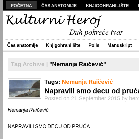
POČETNA
ČAS ANATOMIJE
KNJIGOHRANILIŠTE
MANUSKRIPT
POLIS
VIZUALI
NOVA PROZA
S
ARHIVA
O NAMA
ŽIVA REČ
KONTAKT
Čas anatomije
Knjigohranilište
Polis
Manuskript
Tag Archive |
"Nemanja Raičević"
Tags:
Nemanja Raičević
Napravili smo decu od pruć
Posted on 21 September 2015 by hero
Nemanja Raičević
NAPRAVILI SMO DECU OD PRUĆA