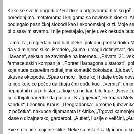
Kako se sve to dogodilo? Razlike u odgovorima bile su još
poređenjima, metaforama i knjigama sa novinskih kioska. Al
podlegalo pesničkoj slobodi kao i ekonomskoj krizi. Moje s
bilo sasvim stvarno. I nije prestajalo, jer je uvek nekuda put
Tamo iza, u ogledalu kod biblioteke, poklonu predsednika
da vidim njene slike. Predele, „Šuma u magli detinjstva“, dec
Havane“, seksualne zavisnike na internetu, „Privatni 21. ve
farmaceutskih kompanija, „Portret Harpagona u starosti“, p
koja nude ostarelim roditeljima komadić čokolade, „Ljubav“, 
ukusne oktopode, „Spas u moru“, ljude koji i dalje troše nov
knjige koje će početi da čitaju čim dođu kući, „Vernici“, umo
neprijatnih i tužnih starica koje su ne kad bile lepe, „Nove će
su odbijali naredbe da pucaju, „Kragujevac“, Hermana Melv
sanduk“, Leontinu Kraus, „Beograđanka“, umorne ljubavnike
iz početka“, nakupce dijamanata iz Afrike, „Trgovci kamenj
klase o dizajnerskoj garderobi, „Autlet“, iluzije o veličini, „Au
Sve su to bile majčine slike. Neke su ostale zaključane u kuć