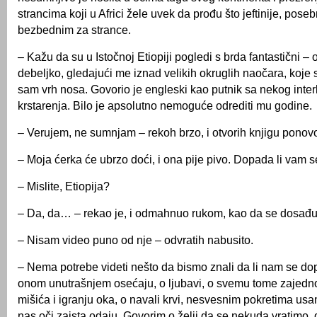
strancima koji u Africi žele uvek da prođu što jeftinije, pos
bezbednim za strance.
– Kažu da su u Istočnoj Etiopiji pogledi s brda fantastični – 
debeljko, gledajući me iznad velikih okruglih naočara, koje
sam vrh nosa. Govorio je engleski kao putnik sa nekog inte
krstarenja. Bilo je apsolutno nemoguće odrediti mu godine.
– Verujem, ne sumnjam – rekoh brzo, i otvorih knjigu ponov
– Moja ćerka će ubrzo doći, i ona pije pivo. Dopada li vam s
– Mislite, Etiopija?
– Da, da… – rekao je, i odmahnuo rukom, kao da se dosađu
– Nisam video puno od nje – odvratih nabusito.
– Nema potrebe videti nešto da bismo znali da li nam se d
onom unutrašnjem osećaju, o ljubavi, o svemu tome zajedn
mišića i igranju oka, o navali krvi, nesvesnim pokretima us
nas oči zaista odaju. Govorim o želji da se nekuda vratimo, 