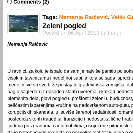
Comments (2)
Tags:
Nemanja Raičević
,
Veliki G
Zeleni pogled
Posted on 06 April 2013 by heroji
Nemanja Raičević
U ravnici, za koju je ispalo da sam je najviše pamtio po sok
visokim tavanicama i nedeljnoj supi, a koja se sada isprečil
mene, njive su sve brže postajale građevinska zemljišta, dok
naglo sagledan iz dosade i starih uverenja, i katkad nedosto
plemenita dela, plavi pogled u prošlost i zeleni u budućnost,
beličastim isparenjima vrućine na nedovršenom auto-putu, 
korupcijskih skandala, u isuviše šarenoj sadašnjosti, omaml
posledica skorih tragedija, tranzicije i nedostatka lične hrab
ljudima po zgradama i automobilima, osujećene pitomosti, i 
da je potrebno vrlo malo da se posvetim realizaciji ideje o 