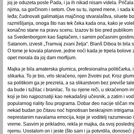
joj je oduzeta posle Pada, i ja ih nikad nisam videla. Pričal
njima, sa gorčinom i setom. Ove su tu, ispred mene, i sada
leđa; čudnovati galimatijas majčinog stvaralaštva, siluete b
razmišljanja, onoga što nas tek čeka kada ona, kako je vole
konačno stane na pravu scenu. Izazov bi bio pred publikom
sa Svedenborgom kao šaptačem, i samim počasnim gostim
Satanom, izvesti „Tramvaj zvani želja“. Blanš Diboa bi bila 
O tome je kovala planove, jedne noći kada je trpela bolove
opet morala da joj dam morfijum.
Majka je bila amaterska glumica, profesionalna političarka, i
slikarka. To je bio, vrlo skraćeno, njen životni put. Kroz glumu
sa politikom ga je prezrela, a sa slikarstvom bez previše tal
da bude i tužilac i branilac. To su njene reči, u skraćenom i
koji je bio najpoznatiji kao nekadašnji učesnik, a zatim i vo
popularnog riality šou programa. Dobar deo nacije sličan me
nekad budan po čitavu noć hipnotisan beskrajnim intrigama
neprestanim navalama emocija, koje je voditelj razumevao i 
vreme. Sasvim je prikladno, rekla je majka, da svoj poslednj
njemu. Uostalom on i jeste (što sam i ja potvrdila, donoseći 