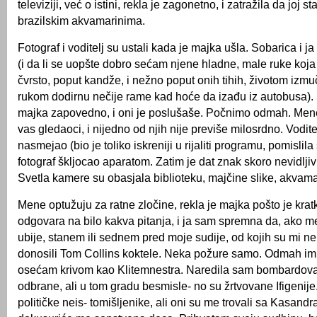
televiziji, već o istini, rekla je zagonetno, i zatražila da joj s
brazilskim akvamarinima.
Fotograf i voditelj su ustali kada je majka ušla. Sobarica i ja
(i da li se uopšte dobro sećam njene hladne, male ruke koja
čvrsto, poput kandže, i nežno poput onih tihih, životom izm
rukom dodirnu nečije rame kad hoće da izađu iz autobusa). S
majka zapovedno, i oni je poslušaše. Počnimo odmah. Men
vas gledaoci, i nijedno od njih nije previše milosrdno. Vodit
nasmejao (bio je toliko iskreniji u rijaliti programu, pomislil
fotograf škljocao aparatom. Zatim je dat znak skoro nevidl
Svetla kamere su obasjala biblioteku, majčine slike, akvama
Mene optužuju za ratne zločine, rekla je majka pošto je krat
odgovara na bilo kakva pitanja, i ja sam spremna da, ako m
ubije, stanem ili sednem pred moje sudije, od kojih su mi 
donosili Tom Collins koktele. Neka požure samo. Odmah im
osećam krivom kao Klitemnestra. Naredila sam bombardov
odbrane, ali u tom gradu besmisle- no su žrtvovane Ifigenij
političke neis- tomišljenike, ali oni su me trovali sa Kasandr