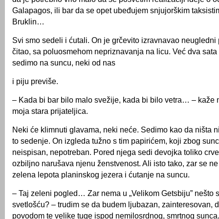
Galapagos, ili bar da se opet ubeđujem snjujorškim taksisti
Bruklin…
Svi smo sedeli i ćutali. On je grčevito izravnavao neugledni 
čitao, sa poluosmehom nepriznavanja na licu. Već dva sata
sedimo na suncu, neki od nas
i piju previše.
– Kada bi bar bilo malo svežije, kada bi bilo vetra… – kaže
moja stara prijateljica.
Neki će klimnuti glavama, neki neće. Sedimo kao da ništa ni
to sedenje. On izgleda tužno s tim papirićem, koji zbog sun
neispisan, nepotreban. Pored njega sedi devojka toliko crven
ozbiljno narušava njenu ženstvenost. Ali isto tako, zar se 
zelena lepota planinskog jezera i ćutanje na suncu.
– Taj zeleni pogled… Zar nema u „Velikom Getsbiju” nešto
svetlošću? – trudim se da budem ljubazan, zainteresovan, 
povodom te velike tuge ispod nemilosrdnog, smrtnog sunca