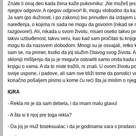
Znate li onaj deo kada žena kaže pukovniku: „Ne možeš jes
njegov odgovor. A njegov
odgovor
! Ili, mogu slobodno da k
Ja sam (po dužnosti, i po zakonu) bio prinuđen da izdajem 
naređenja, o kojima ni sada ne mogu da govorim (nikad se 
razgovore!). Ali, nikada u svom životu, nisam osetio takvo 
takvu uzbuđenost, takvu veru, kao kad sam pročitao tu knjig
mogu to da nazovem slobodom. Mnogi su je osvajali, retko ko
sam se, na primer, trudio da joj služim čitavog svog života. A
skloniji mišljenju da ju je moguće ostvariti samo onda kada
knjigu o vama. A da to niste tražili, ni znali. U ovom životu
svoje uspone, i padove, ali sam sve bliži tome da porodici v
konačno pošaljem pismo u kome ću reći šta
ja
mislim o njeg
IGRA
- Rekla mi je da sam debela, i da imam malu glavu!
- A šta si ti njoj pre toga rekla?
- Da joj je muž biseksualac i da je godinama vara s prodavc