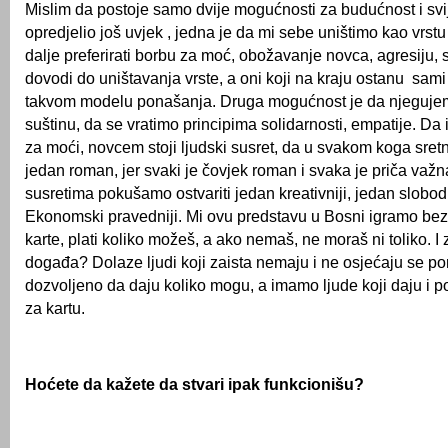
Mislim da postoje samo dvije mogućnosti za budućnost i svij
opredjelio još uvjek , jedna je da mi sebe uništimo kao vrstu
dalje preferirati borbu za moć, obožavanje novca, agresiju, s
dovodi do uništavanja vrste, a oni koji na kraju ostanu sami 
takvom modelu ponašanja. Druga mogućnost je da njeguje
suštinu, da se vratimo principima solidarnosti, empatije. Da
za moći, novcem stoji ljudski susret, da u svakom koga sre
jedan roman, jer svaki je čovjek roman i svaka je priča važna
susretima pokušamo ostvariti jedan kreativniji, jedan slobodni
Ekonomski pravedniji. Mi ovu predstavu u Bosni igramo bez
karte, plati koliko možeš, a ako nemaš, ne moraš ni toliko. I 
događa? Dolaze ljudi koji zaista nemaju i ne osjećaju se po
dozvoljeno da daju koliko mogu, a imamo ljude koji daju i 
za kartu.
Hoćete da kažete da stvari ipak funkcionišu?