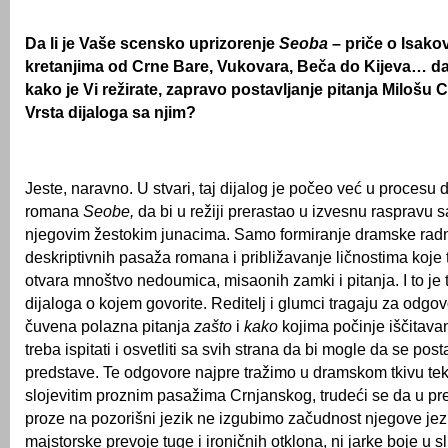
Da li je Vaše scensko uprizorenje
Seoba
– priče o Isakov
kretanjima od Crne Bare, Vukovara, Beča do Kijeva… da l
kako je Vi režirate, zapravo postavljanje pitanja Miloš
Vrsta dijaloga sa njim?
Jeste, naravno. U stvari, taj dijalog je počeo već u procesu 
romana
Seobe,
da bi u režiji prerastao u izvesnu raspravu s
njegovim žestokim junacima. Samo formiranje dramske rad
deskriptivnih pasaža romana i približavanje ličnostima koje 
otvara mnoštvo nedoumica, misaonih zamki i pitanja. I to je t
dijaloga o kojem govorite. Reditelj i glumci tragaju za odg
čuvena polazna pitanja
zašto
i
kako
kojima počinje iščitavan
treba ispitati i osvetliti sa svih strana da bi mogle da se po
predstave. Te odgovore najpre tražimo u dramskom tkivu tek
slojevitim proznim pasažima Crnjanskog, trudeći se da u p
proze na pozorišni jezik ne izgubimo začudnost njegove jezi
majstorske prevoje tuge i ironičnih otklona, ni jarke boje u s