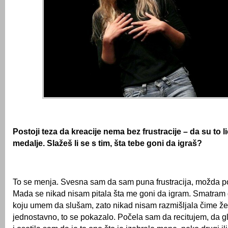
Postoji teza da kreacije nema bez frustracije – da su to lic
medalje. Slažeš li se s tim, šta tebe goni da igraš?
To se menja. Svesna sam da sam puna frustracija, možda po
Mada se nikad nisam pitala šta me goni da igram. Smatram 
koju umem da slušam, zato nikad nisam razmišljala čime že
jednostavno, to se pokazalo. Počela sam da recitujem, da g