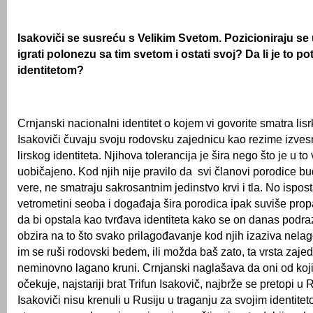
Isakoviči se susreću s Velikim Svetom. Pozicioniraju se
igrati polonezu sa tim svetom i ostati svoj? Da li je to po
identitetom?
Crnjanski nacionalni identitet o kojem vi govorite smatra li
Isakoviči čuvaju svoju rodovsku zajednicu kao rezime izves
lirskog identiteta. Njihova tolerancija je šira nego što je u t
uobičajeno. Kod njih nije pravilo da svi članovi porodice bu
vere, ne smatraju sakrosantnim jedinstvo krvi i tla. No ispos
vetrometini seoba i događaja šira porodica ipak suviše prop
da bi opstala kao tvrđava identiteta kako se on danas pod
obzira na to što svako prilagođavanje kod njih izaziva nela
im se ruši rodovski bedem, ili možda baš zato, ta vrsta zaje
neminovno lagano kruni. Crnjanski naglašava da oni od koj
očekuje, najstariji brat Trifun Isakovič, najbrže se pretopi u
Isakoviči nisu krenuli u Rusiju u traganju za svojim identitet