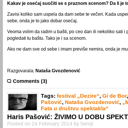
Kakav je osećaj suočiti se s praznom scenom? Da li je to
Zavisi koliko sam uspela da dam sebe te večeri. Kada usp
sebe, onda je to jako dobar osećaj.
Veoma volim da radim u bašti, po ceo dan ili nekoliko sati i 
pogledati tu baštu. Tako je i sa scenom.
Ako ne dam sve od sebe i imam previše nemira, onda je muč
Razgovarala:
Nataša Gvozdenović
Comments (3)
Tags:
festival „Dezire“
,
Gi de Bor
Pašović
,
Nataša Gvozdenović
,
„M
Fata u društvu spektakla“
Haris Pašović: ŽIVIMO U DOBU SPEK
Posted on 24 February 2014 by heroji