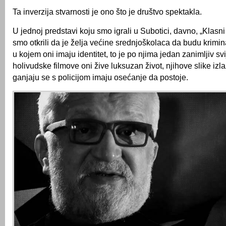
Ta inverzija stvarnosti je ono što je društvo spektakla.
U jednoj predstavi koju smo igrali u Subotici, davno, „Klasni 
smo otkrili da je želja većine srednjoškolaca da budu kriminalc
u kojem oni imaju identitet, to je po njima jedan zanimljiv svij
holivudske filmove oni žive luksuzan život, njihove slike iz
ganjaju se s policijom imaju osećanje da postoje.