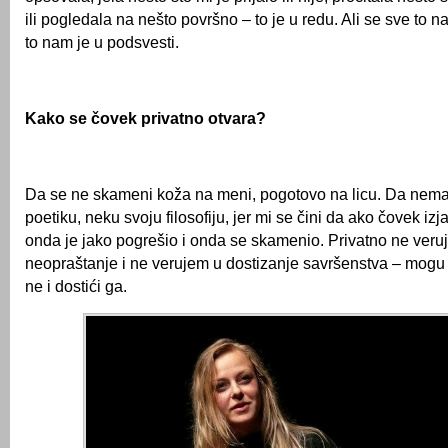
ili pogledala na nešto površno – to je u redu. Ali se sve to na
to nam je u podsvesti.
Kako se čovek privatno otvara?
Da se ne skameni koža na meni, pogotovo na licu. Da nema
poetiku, neku svoju filosofiju, jer mi se čini da ako čovek izj
onda je jako pogrešio i onda se skamenio. Privatno ne veru
neopraštanje i ne verujem u dostizanje savršenstva – mogu te
ne i dostići ga.