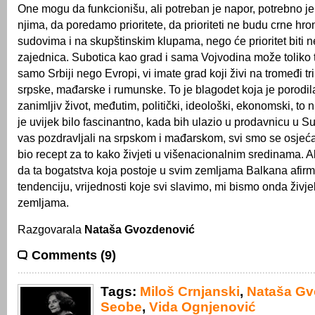
One mogu da funkcionišu, ali potreban je napor, potrebno j
njima, da poredamo prioritete, da prioriteti ne budu crne hron
sudovima i na skupštinskim klupama, nego će prioritet biti
zajednica. Subotica kao grad i sama Vojvodina može toliko 
samo Srbiji nego Evropi, vi imate grad koji živi na tromeđi tri
srpske, mađarske i rumunske. To je blagodet koja je porodil
zanimljiv život, međutim, politički, ideološki, ekonomski, to
je uvijek bilo fascinantno, kada bih ulazio u prodavnicu u Su
vas pozdravljali na srpskom i mađarskom, svi smo se osjećali
bio recept za to kako živjeti u višenacionalnim sredinama. 
da ta bogatstva koja postoje u svim zemljama Balkana afir
tendenciju, vrijednosti koje svi slavimo, mi bismo onda živjel
zemljama.
Razgovarala
Nataša Gvozdenović
Comments (9)
Tags:
Miloš Crnjanski
,
Nataša Gv
Seobe
,
Vida Ognjenović