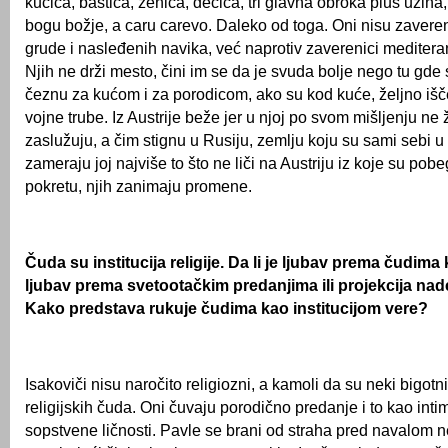
kućica, baštica, ženica, dečica, tri glavna obroka plus užina, 
bogu božje, a caru carevo. Daleko od toga. Oni nisu zaverenic
grude i nasleđenih navika, već naprotiv zaverenici mediter
Njih ne drži mesto, čini im se da je svuda bolje nego tu gde
čeznu za kućom i za porodicom, ako su kod kuće, željno išče
vojne trube. Iz Austrije beže jer u njoj po svom mišljenju ne
zaslužuju, a čim stignu u Rusiju, zemlju koju su sami sebi u
zameraju joj najviše to što ne liči na Austriju iz koje su pobeg
pokretu, njih zanimaju promene.
Čuda su institucija religije. Da li je ljubav prema čudima
ljubav prema svetootačkim predanjima ili projekcija na
Kako predstava rukuje čudima kao institucijom vere?
Isakoviči nisu naročito religiozni, a kamoli da su neki bigotn
religijskih čuda. Oni čuvaju porodično predanje i to kao inti
sopstvene ličnosti. Pavle se brani od straha pred navalom