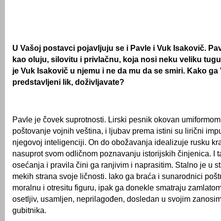
U Vašoj postavci pojavljuju se i Pavle i Vuk Isakovič. P
kao oluju, silovitu i privlačnu, koja nosi neku veliku tu
je Vuk Isakovič u njemu i ne da mu da se smiri. Kako ga 
predstavljeni lik, doživljavate?
Pavle je čovek suprotnosti. Lirski pesnik okovan umiformom
poštovanje vojnih veština, i ljubav prema istini su lirični imp
njegovoj inteligenciji. On do obožavanja idealizuje rusku kra
nasuprot svom odličnom poznavanju istorijskih činjenica. I 
osećanja i pravila čini ga ranjivim i naprasitim. Stalno je u
mekih strana svoje ličnosti. Iako ga braća i sunarodnici pošt
moralnu i otresitu figuru, ipak ga donekle smatraju zamlatom.
osetljiv, usamljen, neprilagođen, dosledan u svojim zanosim
gubitnika.