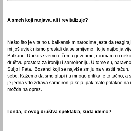
A smeh koji ranjava, ali i revitalizuje?
Nešto što je vitalno u balkanskim narodima jeste da reagiraj
mi još uvjek nismo prestali da se smijemo i to je najbolja vi
Balkanu. Uprkos svemu o čemu govorimo, mi imamo u nek
društvu prostora za ironiju i samoironiju. U tome su, naravn
Suljo i Fata, Bosanci koji se najviše smiju na vlastiti račun,
sebe. Kažemo da smo glupi i u mnogo prilika je to tačno, a s
je jedna vrlo zdrava samoironija koja ipak malo potakne na ra
možda na oprez.
I onda, iz ovog društva spektakla, kuda idemo?