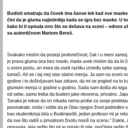
Budisti smatraju da čovek ima šanse tek kad sve maske
čini da je gluma najistinitija kada se igra bez maske. U 
kako bi ti opisala ono što se dešava na sceni – odnos u
sa autentičnom Martom Bereš.
Svakako mislim da postoji protivrečnost, čak i u meni samoj
je prava gluma ona bez maski, mada uvek mislim da da bi č
u ovom poslu, on mora da oseti razliku između sebe samog 
tumači. Ali se i taj moj stav stalno menja. Ja sam na sceni 
godine i to doživljavam kao zdravo, da mi se pogled na to 
glumom menja iz godine u godinu. Sada sam došla do toga 
od sebe, samo treba da budem jako otvorena, privatno. Jap
Tanaka je rekao da on nikada nema probe za svoje predstav
posmatrate, onda i vidite da je čitav njegov život podređen
kao studentkinja bila u Budimpešti, jedan profesor mi je re
da sve što radiš u privatnom životu nosiš na scenu.” Dakle,
opsovala, jela nešto što mi je prijalo ili nije, pročitala nešto 