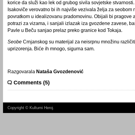
korice da služi kao lek od grubog sivila sovjetske stvarnosti
Isakoviče verovatno bi ih najviše vezivala želja za seobom n
povratkom u idealizovanu pradomovinu. Obijali bi pragove
potrazi za vizama, i sanjali izlazak iza gvozdene zavese, ba
Pavle u Beču sanjao prelaz preko granice kod Tokaja.
Seobe
Crnjanskog su materijal za neisrpnu množinu različit
uprizorenja. Biće ih mnogo, sigurna sam.
Razgovarala
Nataša Gvozdenović
Comments (5)
Copyright ©
Kulturni Heroj
.