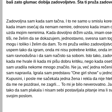
baš zato glumac dobija zadovoljstvo. Šta ti pruža zadovo
Zadovoljna sam kada sam tačna. I to ne samo u smislu kore
kada imam osećaj da nemam nemire, odnosno kada imam o
uzda mojim nemirima. Kada dovoljno držim uzda, imam oseć
tiši, ne želim da se dokazujem, jednostavno, svesna sam to
mogu i toliko i želim da dam. To mi pruža veliko zadovoljstv
uspem tako da igram, onda mi nisu potrebne kritike, onda 
sam ravnodušna i da sam načisto sa sobom. Isto tako, zadov
kada me hvale ili kada mi pišu dobru kritiku, nego kada oseti
sam uradila nekome mnogo značilo. Ne ja, već jedna rečenica
sam napravila. Igrala sam predstavu ”One girl show” u jed
Kupusini, i posle me sačekala jedna žena i rekla da nije hte
da me ne pozdravi, ne zagrli… To mi je bilo neverovatno. Ja
tako da sam plakala i nisam sebi postavljala pitanje ima li 
svojim poslom.