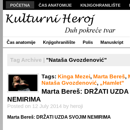
POČETNA
ČAS ANATOMIJE
KNJIGOHRANILIŠTE
MANUSKRIPT
POLIS
VIZUALI
NOVA PROZA
S
ARHIVA
O NAMA
ŽIVA REČ
KONTAKT
Čas anatomije
Knjigohranilište
Polis
Manuskript
Tag Archive |
"Nataša Gvozdenović"
Tags:
Kinga Mezei
,
Marta Bereš
,
Nataša Gvozdenović
,
„Hamlet”
Marta Bereš: DRŽATI UZDA
NEMIRIMA
Posted on 12 July 2014 by heroji
Marta Bereš: DRŽATI UZDA SVOJIM NEMIRIMA