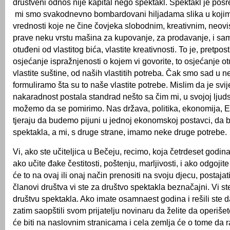
društveni odnos nije kapital nego spektakl. Spektakl je po
mi smo svakodnevno bombardovani hiljadama slika u kojim
vrednosti koje ne čine čovjeka slobodnim, kreativnim, neov
prave neku vrstu mašina za kupovanje, za prodavanje, i sa
otuđeni od vlastitog bića, vlastite kreativnosti. To je, pretpos
osjećanje ispražnjenosti o kojem vi govorite, to osjećanje o
vlastite suštine, od naših vlastitih potreba. Čak smo sad u
formuliramo šta su to naše vlastite potrebe. Mislim da je svij
nakaradnost postala standrad nešto sa čim mi, u svojoj ljuds
možemo da se pomirimo. Nas država, politika, ekonomija, E
tjeraju da budemo pijuni u jednoj ekonomskoj postavci, da 
spektakla, a mi, s druge strane, imamo neke druge potrebe.
Vi, ako ste učiteljica u Bečeju, recimo, koja četrdeset godina 
ako učite đake čestitosti, poštenju, marljivosti, i ako odgojit
će to na ovaj ili onaj način prenositi na svoju djecu, postajat
članovi društva vi ste za društvo spektakla beznačajni. Vi st
društvu spektakla. Ako imate osamnaest godina i rešili ste 
zatim saopštili svom prijatelju novinaru da želite da operišete
će biti na naslovnim stranicama i cela zemlja će o tome da 