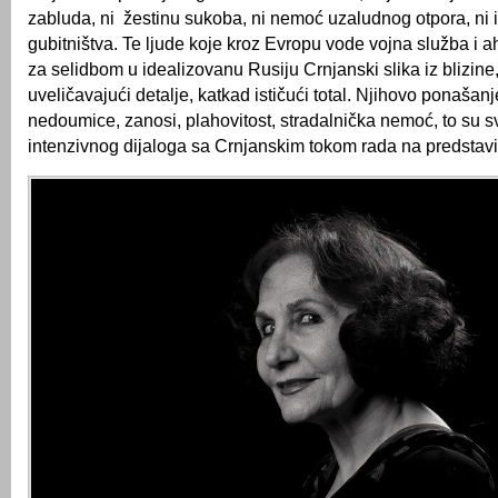
zabluda, ni žestinu sukoba, ni nemoć uzaludnog otpora, ni 
gubitništva. Te ljude koje kroz Evropu vode vojna služba i 
za selidbom u idealizovanu Rusiju Crnjanski slika iz blizine
uveličavajući detalje, katkad ističući total. Njihovo ponašanj
nedoumice, zanosi, plahovitost, stradalnička nemoć, to su
intenzivnog dijaloga sa Crnjanskim tokom rada na predstavi