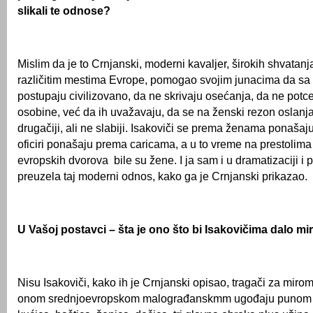
slikali te odnose?
Mislim da je to Crnjanski, moderni kavaljer, širokih shvatanj
različitim mestima Evrope, pomogao svojim junacima da s
postupaju civilizovano, da ne skrivaju osećanja, da ne potc
osobine, već da ih uvažavaju, da se na ženski rezon oslanj
drugačiji, ali ne slabiji. Isakoviči se prema ženama ponašaju
oficiri ponašaju prema caricama, a u to vreme na prestolima
evropskih dvorova bile su žene. I ja sam i u dramatizaciji i
preuzela taj moderni odnos, kako ga je Crnjanski prikazao.
U Vašoj postavci – šta je ono što bi Isakovičima dalo mi
Nisu Isakoviči, kako ih je Crnjanski opisao, tragači za mirom
onom srednjoevropskom malograđanskmm ugođaju punom d