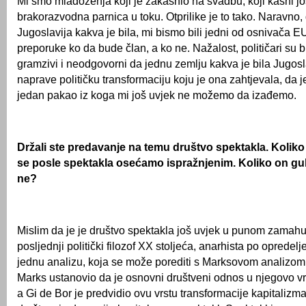
Mi smo mladoženja koji je zakasnio na svadbu, koji kasni još
brakorazvodna parnica u toku. Otprilike je to tako. Naravno, 
Jugoslavija kakva je bila, mi bismo bili jedni od osnivača E
preporuke ko da bude član, a ko ne. Nažalost, političari su b
gramzivi i neodgovorni da jednu zemlju kakva je bila Jugos
naprave političku transformaciju koju je ona zahtjevala, da j
jedan pakao iz koga mi još uvjek ne možemo da izađemo.
Držali ste predavanje na temu društvo spektakla. Koliko
se posle spektakla osećamo ispražnjenim. Koliko on gub
ne?
Mislim da je je društvo spektakla još uvjek u punom zamahu
posljednji politički filozof XX stoljeća, anarhista po opredelj
jednu analizu, koja se može porediti s Marksovom analizom, 
Marks ustanovio da je osnovni društveni odnos u njegovo vri
a Gi de Bor je predvidio ovu vrstu transformacije kapitalizm