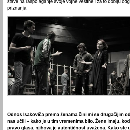
stave na raspolaganje svoje vojne veštine i za to dobiju od
priznanja.
Odnos Isakoviča prema ženama čini mi se drugačijim o
nas učili – kako je u tim vremenima bilo. Žene imaju, kod
pravo glasa, njihova je autentičnost uvažena. Kako ste u