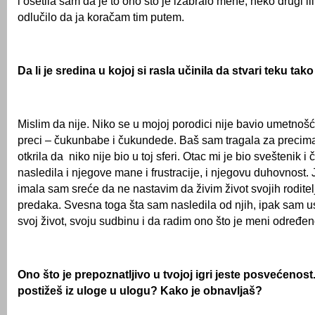
i osetila sam da je to ono što je izabralo mene, neko drugi il
odlučilo da ja koračam tim putem.
Da li je sredina u kojoj si rasla učinila da stvari teku ta
Mislim da nije. Niko se u mojoj porodici nije bavio umetnošć
preci – čukunbabe i čukundede. Baš sam tragala za precima 
otkrila da niko nije bio u toj sferi. Otac mi je bio sveštenik i
nasledila i njegove mane i frustracije, i njegovu duhovnost.
imala sam sreće da ne nastavim da živim život svojih roditelj
predaka. Svesna toga šta sam nasledila od njih, ipak sam u
svoj život, svoju sudbinu i da radim ono što je meni određen
Ono što je prepoznatljivo u tvojoj igri jeste posvećenost
postižeš iz uloge u ulogu? Kako je obnavljaš?