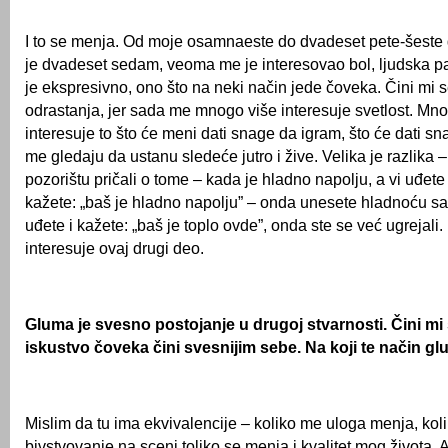
I to se menja. Od moje osamnaeste do dvadeset pete-šeste 
je dvadeset sedam, veoma me je interesovao bol, ljudska pa
je ekspresivno, ono što na neki način jede čoveka. Čini mi se
odrastanja, jer sada me mnogo više interesuje svetlost. Mn
interesuje to što će meni dati snage da igram, što će dati sn
me gledaju da ustanu sledeće jutro i žive. Velika je razlika
pozorištu pričali o tome – kada je hladno napolju, a vi uđete u
kažete: „baš je hladno napolju” – onda unesete hladnoću s
uđete i kažete: „baš je toplo ovde”, onda ste se već ugrejali.
interesuje ovaj drugi deo.
Gluma je svesno postojanje u drugoj stvarnosti. Čini mi 
iskustvo čoveka čini svesnijim sebe. Na koji te način g
Mislim da tu ima ekvivalencije – koliko me uloga menja, ko
bivstvovanje na sceni toliko se menja i kvalitet mog života. 