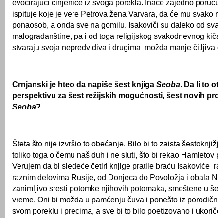
evocirajući činjenice iz svoga porekla. Inače zajedno poruču
ispituje koje je vere Petrova žena Varvara, da će mu svako r
ponaosob, a onda sve na gomilu. Isakoviči su daleko od sv
malograđanštine, pa i od toga religijskog svakodnevnog kič
stvaraju svoja nepredvidiva i drugima možda manje čitljiva
Crnjanski je hteo da napiše šest knjiga
Seoba
. Da li to 
perspektivu za šest režijskih mogućnosti, šest novih pr
Seoba
?
Šteta što nije izvršio to obećanje. Bilo bi to zaista šestoknjiž
toliko toga o čemu naš duh i ne sluti, što bi rekao Hamletov pr
Verujem da bi sledeće četiri knjige pratile braću Isakoviće 
raznim delovima Rusije, od Donjeca do Povoložja i obala Ne
zanimljivo sresti potomke njihovih potomaka, smeštene u še
vreme. Oni bi možda u pamćenju čuvali ponešto iz porodič
svom poreklu i precima, a sve bi to bilo poetizovano i ukori