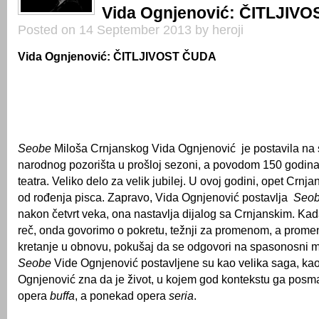
Vida Ognjenović: ČITLJIV
Posted on 14 September 2013 by heroji
Vida Ognjenović: ČITLJIVOST ČUDA
Seobe
Miloša Crnjanskog Vida Ognjenović je postavila na
narodnog pozorišta u prošloj sezoni, a povodom 150 godina
teatra. Veliko delo za velik jubilej. U ovoj godini, opet Crnj
od rođenja pisca. Zapravo, Vida Ognjenović postavlja
Seo
nakon četvrt veka, ona nastavlja dijalog sa Crnjanskim. Kad
reč, onda govorimo o pokretu, težnji za promenom, a prome
kretanje u obnovu, pokušaj da se odgovori na spasonosni m
Seobe
Vide Ognjenović postavljene su kao velika saga, kao
Ognjenović zna da je život, u kojem god kontekstu ga posma
opera
buffa
, a ponekad opera
seria
.