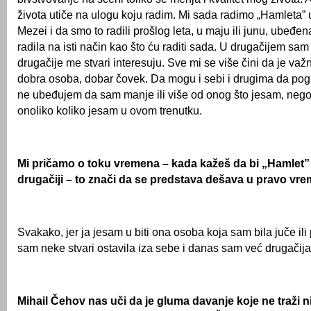
života utiče na ulogu koju radim. Mi sada radimo „Hamleta” u
Mezei i da smo to radili prošlog leta, u maju ili junu, ubeđe
radila na isti način kao što ću raditi sada. U drugačijem s
drugačije me stvari interesuju. Sve mi se više čini da je v
dobra osoba, dobar čovek. Da mogu i sebi i drugima da pog
ne ubeđujem da sam manje ili više od onog što jesam, neg
onoliko koliko jesam u ovom trenutku.
Mi pričamo o toku vremena – kada kažeš da bi „Hamlet”
drugačiji – to znači da se predstava dešava u pravo vr
Svakako, jer ja jesam u biti ona osoba koja sam bila juče ili p
sam neke stvari ostavila iza sebe i danas sam već drugačija
Mihail Čehov nas uči da je gluma davanje koje ne traži ni