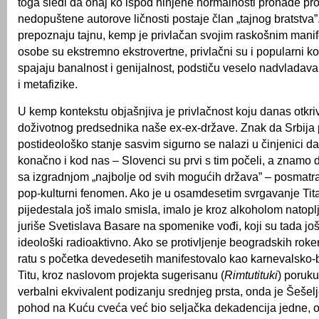
toga sledi da onaj ko ispod hinjene normalnosti pronađe pro
nedopuštene autorove ličnosti postaje član „tajnog bratstva”
prepoznaju tajnu, kemp je privlačan svojim raskošnim mani
osobe su ekstremno ekstrovertne, privlačni su i popularni k
spajaju banalnost i genijalnost, podstiču veselo nadvladav
i metafizike.
U kemp kontekstu objašnjiva je privlačnost koju danas otkri
doživotnog predsednika naše ex-ex-države. Znak da Srbija 
postideološko stanje sasvim sigurno se nalazi u činjenici d
konačno i kod nas – Slovenci su prvi s tim počeli, a znamo do
sa izgradnjom „najbolje od svih mogućih država” – posmatr
pop-kulturni fenomen. Ako je u osamdesetim svrgavanje Tit
pijedestala još imalo smisla, imalo je kroz alkoholom natopl
juriše Svetislava Basare na spomenike vođi, koji su tada još
ideološki radioaktivno. Ako se protivljenje beogradskih ro
ratu s početka devedesetih manifestovalo kao karnevalsko
Titu, kroz naslovom projekta sugerisanu (
Rimtutituki
) poruku
verbalni ekvivalent podizanju srednjeg prsta, onda je Šešelj
pohod na Kuću cveća već bio seljačka dekadencija jedne, o