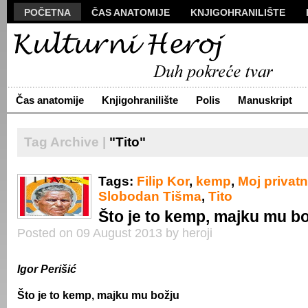
POČETNA
ČAS ANATOMIJE
KNJIGOHRANILIŠTE
MANUSKRIPT
POLIS
VIZUALI
NOVA PROZA
S
ARHIVA
O NAMA
ŽIVA REČ
KONTAKT
Čas anatomije
Knjigohranilište
Polis
Manuskript
Tag Archive |
"Tito"
Tags:
Filip Kor
,
kemp
,
Moj privatn
Slobodan Tišma
,
Tito
Što je to kemp, majku mu b
Posted on 09 August 2013 by heroji
Igor Perišić
Što je to kemp, majku mu božju