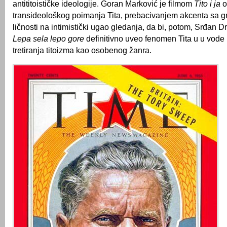
antititoističke ideologije. Goran Marković je filmom
Tito i ja
o
transideološkog poimanja Tita, prebacivanjem akcenta sa g
ličnosti na intimistički ugao gledanja, da bi, potom, Srđan 
Lepa sela lepo gore
definitivno uveo fenomen Tita u u vode
tretiranja titoizma kao osobenog žanra.