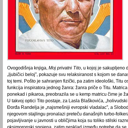
Ovogodišnja knjiga,
Moj privatni Tito
, u kojoj je sakupljeno 
„ljubičici beloj”, pokazuje svu relaksiranost s kojom se dana
toj temi. Pošto je sahranjen fizički, pa zatim ideološki, Titu 
funkcija inspiratora jednog žanra: žanra priče o Titu. Matrica
ponekad i pikaroa, preobrazila se u kemp matricu čime je ža
U takvoj optici Tito postaje, za Lasla Blaškovića, „holivudski t
Đorđa Randelja je „najsmešniji evropski vladalac”, a Slobo
njegovom stajlingu pronalazi preteču današnjih turbo-folker
pojavljivanje u javnosti u obličjima koja su toliko stilski razn
oksimoronski spojena, zatim nesklad između potrebe da se