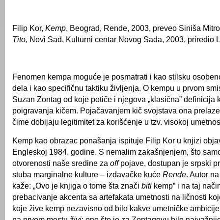
Filip Kor,
Kemp
, Beograd, Rende, 2003, preveo Siniša Mitro
Tito
, Novi Sad, Kulturni centar Novog Sada, 2003, priredio 
Fenomen kempa moguće je posmatrati i kao stilsku osoben
dela i kao specifičnu taktiku življenja. O kempu u prvom smis
Suzan Zontag od koje potiče i njegova „klasična” definicija
poigravanja kičem. Pojačavanjem kič svojstava ona prelaze
čime dobijaju legitimitet za korišćenje u tzv. visokoj umetnost
Kemp kao obrazac ponašanja ispituje Filip Kor u knjizi obja
Engleskoj 1984. godine. S nemalim zakašnjenjem, što samo
otvorenosti naše sredine za
off
pojave, dostupan je srpski p
stuba marginalne kulture – izdavačke kuće
Rende
. Autor n
kaže: „Ovo je knjiga o tome šta znači
biti
kemp” i na taj nači
prebacivanje akcenta sa artefakata umetnosti na ličnosti koje 
koje žive kemp nezavisno od bilo kakve umetničke ambicije
na prvom mestu
živi
; ono što je za Zontagovu bilo najvažni