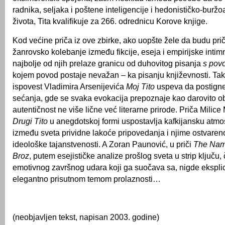
radnika, seljaka i poštene inteligencije i hedonističko-burž
života, Tita kvalifikuje za 266. odrednicu Korove knjige.
Kod većine priča iz ove zbirke, ako uopšte žele da budu pri
žanrovsko kolebanje između fikcije, eseja i empirijske intimn
najbolje od njih prelaze granicu od duhovitog pisanja
s pov
kojem povod postaje nevažan – ka pisanju književnosti. Tako
ispovest Vladimira Arsenijevića
Moj Tito
uspeva da postigne
sećanja, gde se svaka evokacija prepoznaje kao darovito o
autentičnost ne više lične već literarne prirode. Priča Milic
Drugi Tito
u anegdotskoj formi uspostavlja kafkijansku atmo
između sveta prividne lakoće pripovedanja i njime ostvaren
ideološke tajanstvenosti. A Zoran Paunović, u priči
The Name
Broz
, putem esejističke analize prošlog sveta u strip ključu,
emotivnog završnog udara koji ga suočava sa, nigde eksplici
elegantno prisutnom temom prolaznosti…
(neobjavljen tekst, napisan 2003. godine)