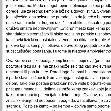
je sekundarno. Među mnogobrojnim definicijama koje predl
opredeljuje za jednu: kemp je laž koja govori istinu. Skrivana
je, najčešće, ona seksualne prirode, bilo da je reč o homose
da se radi o nekom drugom različitom obliku seksualnog po
društvo smatra neprihvatljivim. „Stidno” mesto koje kemp pok
skandalozno siromaštvo ili nisko socijalno poreklo u snob
kao i neki fizički nedostatak u vremenima diktature lepote. Al
prikriva tajnu, kemp je i otkriva, upravo zbog podjednake dev
supstituišućeg ponašanja, i u tome je njegova ambivalentno
Ova Korova enciklopedija kemp ličnosti i pojmova (prezime
potvrđuje tezu da je ime znak) može se čitati kao svojevrsna 
umetnosti ili pop-kulture. Pored toga što prati bizarne sklonost
ispade slavnih ličnosti, Korova knjiga nastoji da sve to pov
delom. Tako ona postaje praktikum nove vrste biografsko-ps
pristupa umetnosti: u delima se traže kemp znakovi koje je 
kako bi omogućio potencijalno dekodiranje. Ovakav „mason
znači skrivanje od neupućenih pogleda, a razotkrivanje za 
sadruga. Pošto se kemp – po kempu – otkriva samo onome k