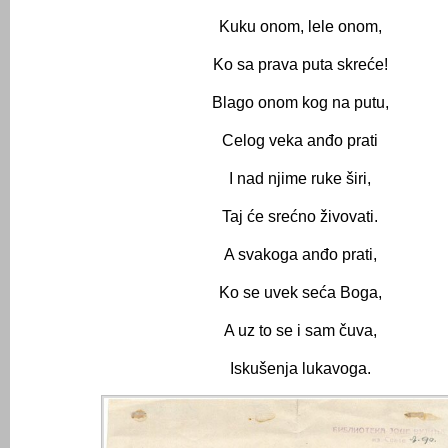
Kuku onom, lele onom,
Ko sa prava puta skreće!
Blago onom kog na putu,
Celog veka anđo prati
I nad njime ruke širi,
Taj će srećno živovati.
A svakoga anđo prati,
Ko se uvek seća Boga,
A uz to se i sam čuva,
Iskušenja lukavoga.