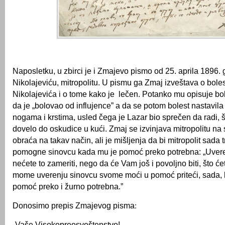
Naposletku, u zbirci je i Zmajevo pismo od 25. aprila 1896.
Nikolajeviću, mitropolitu. U pismu ga Zmaj izveštava o bole
Nikolajevića i o tome kako je lečen. Potanko mu opisuje bol
da je „bolovao od influjence” a da se potom bolest nastavil
nogama i krstima, usled čega je Lazar bio sprečen da radi, 
dovelo do oskudice u kući. Zmaj se izvinjava mitropolitu na
obraća na takav način, ali je mišljenja da bi mitropolit sada 
pomogne sinovcu kada mu je pomoć preko potrebna: „Uver
nećete to zameriti, nego da će Vam još i povoljno biti, što ć
mome uverenju sinovcu svome moći u pomoć priteći, sada,
pomoć preko i žurno potrebna.”
„Vaše Visokopreosveštenstvo!