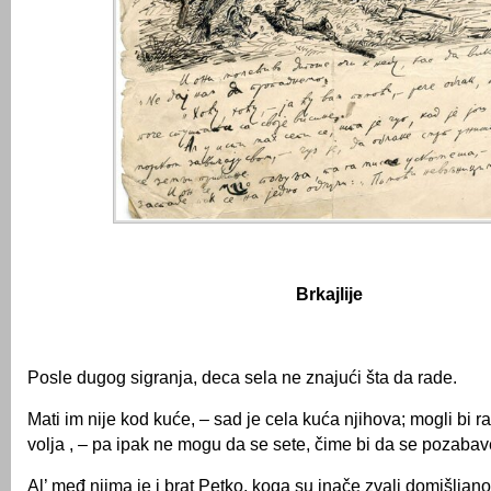
Brkajlije
Posle dugog sigranja, deca sela ne znajući šta da rade.
Mati im nije kod kuće, – sad je cela kuća njihova; mogli bi rad
volja , – pa ipak ne mogu da se sete, čime bi da se pozabav
Al’ međ njima je i brat Petko, koga su inače zvali domišljan