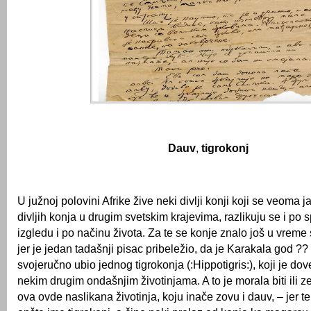
Dauv
,
tigrokonj
U južnoj polovini Afrike žive neki divlji konji koji se veoma j
divljih konja u drugim svetskim krajevima, razlikuju se i po 
izgledu i po načinu života. Za te se konje znalo još u vreme 
jer je jedan tadašnji pisac pribeležio, da je Karakala god ??
svojeručno ubio jednog tigrokonja (:Hippotigris:), koji je dov
nekim drugim ondašnjim životinjama. A to je morala biti ili zeb
ova ovde naslikana životinja, koju inače zovu i dauv, – jer te