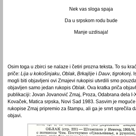
Nek vas sloga spaja
Da u srpskom rodu bude
Manje uzdisaja!
Osim toga u zbirci se nalaze i četiri prozna teksta. To su kra
priče:
Lija u kokošinjaku
,
Oblak
,
Brkajlije
i
Dauv
,
tigrokonj
. 
mogli biti objavljeni ovi Zmajevi rukopisi utvrdili smo pouzd
objavljen samo jedan rukopis
Oblak.
Ova kratka priča objavl
publikaciji: Jovan Jovanović Zmaj, Proza, Odabrana dela I-X, k
Kovaček, Matica srpska, Novi Sad 1983. Sasvim je moguće 
rukopise Zmaj pripremio za štampu, ali ga je smrt sprečila da
objavi.