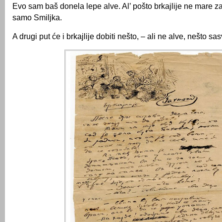
Evo sam baš donela lepe alve. Al’ pošto brkajlije ne mare za
samo Smiljka.
A drugi put će i brkajlije dobiti nešto, – ali ne alve, nešto s