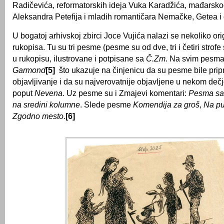
Radičevića, reformatorskih ideja Vuka Karadžića, mađarsk
Aleksandra Petefija i mladih romantičara Nemačke, Getea i 
U bogatoj arhivskoj zbirci Joce Vujića nalazi se nekoliko or
rukopisa. Tu su tri pesme (pesme su od dve, tri i četiri strofe 
u rukopisu, ilustrovane i potpisane sa
Č.
Zm
. Na svim pesm
Garmond
[5]
što ukazuje na činjenicu da su pesme bile pri
objavljivanje i da su najverovatnije objavljene u nekom de
poput
Nevena
. Uz pesme su i Zmajevi komentari:
Pesma
sa
na
sredini
kolumne
. Slede pesme
Komendija za groš
,
Na pu
Zgodno mesto
.
[6]