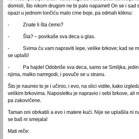
domisli, što nikom drugom ne bi palo napamet! On se i sad
opazi u jednom lončiću malo crne boje, pa odmah kliknu:
- Znate li šta ćemo?
- Šta? – povikaše sva deca u glas.
- Svima ću vam napraviti lepe, velike brkove; kad se mati
se uplaši!
- Pa hajde! Odobriše sva deca, samo se Smiljka, jedin
njima, malko namrgodi, i povuče se u stranu.
Što je naumio to je i učinio, i evo, na slici vidite, kako izgl
velikim brkovima. Naposletku je napravio i sebi brkove, ali 
pa zakovrčene.
Taman oni obrkatili a evo i matere kući. Nije se uplašila ni na
se baš ni smejala!
Mati reče: