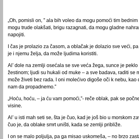
„Oh, pomisli on, ” ala bih voleo da mogu pomoći tim bednim 
mogu trude olakšati, brigu razagnati, da mogu gladne nahran
napojiti.
I čas je prolazio za časom, a oblačak je dolazio sve veći, pa 
je i njemu želja, da može ljudima koristiti.
Al’ dole na zemlji osećala se sve veća žega, sunce je pekl
žestinom; ljudi su hukali od muke – a sve badava, raditi se m
može živeti bez rada. I oni molećivo digoše oči k nebu, kao da vika
nam da propadnemo.”
„Hoću, hoću, – ja ću vam pomoći,”- reče oblak, pak se počne
visine.
Al’ u isti mah seti se, šta je čuo, kad je još bio u morskom z
čuo je, da oblake smrt uništi, kada se zemlji približe.
I on se malo poljulja, pa ga misao uskomeša, – no brzo zas