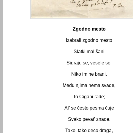
Zgodno mesto
Izabrali zgodno mesto
Slatki mališani
Sigraju se, vesele se,
Niko im ne brani.
Među njima nema svađe,
To Cigani rade;
Al’ se često pesma čuje
Svako pevat’ znade.
Tako, tako deco draga,