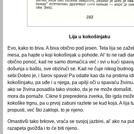
Lija u kokošinjaku
Evo, kako to biva. A biva obično pod jesen. Teta lija se zaže
mesa, pa hajde u koji kokošinjak u pohode. Al’ to ne radi da
obično ponoć, kad ne samo domaćica već i svi u kući spava
došunja u baštu, sve obzirući se. Kad ne čuje nikog budnog
sebi׃ Dobro je, i šarov spava! Pa odatle kao da na prstima ide, sve je bliže
kokošinjaku, pa uđe i u njega, pa upilji oči u spavaću živinu.
ako se živina posadila tako visoko, da je ne može domašiti.
mora da pomaže. Cikne ti prepredena zverka, što igda može
kokoške trgnu, pa u prvoj zabuni razlete se kud koja. A lija tu
propusti, već što zaklopi, to je njeno.
Omastivši tako brkove, vraća se svojoj jazbini, al’ ako na p
razapeta gvožđa i to će biti njeno.