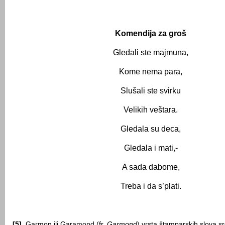
Komendija za groš
Gledali ste majmuna,
Kome nema para,
Slušali ste svirku
Velikih veštara.
Gledala su deca,
Gledala i mati,-
A sada dabome,
Treba i da s’plati.
[5]
Garmon ili Garamond (fr.
Garmond
) vrsta štamparskih slova sr