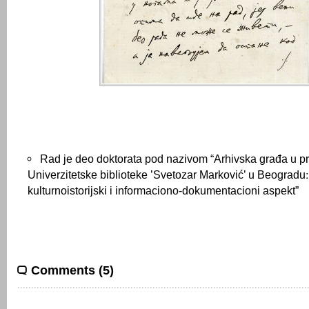
Rad je deo doktorata pod nazivom “Arhivska građa u p
Univerzitetske biblioteke ’Svetozar Marković’ u Beogradu׃ kulturološki,
kulturnoistorijski i informaciono-dokumentacioni aspekt”
Comments (5)