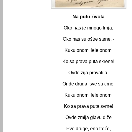
Na putu života
Oko nas je mnogo trnja,
Oko nas su oštre stene, -
Kuku onom, lele onom,
Ko sa prava puta skrene!
Ovde zija provalija,
Onde druga, sve su crne,
Kuku onom, lele onom,
Ko sa prava puta svrne!
Ovde zmija glavu diže
Evo druge, eno treće,