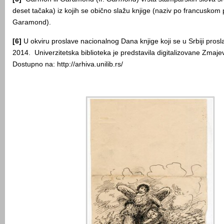
deset tačaka) iz kojih se obično slažu knjige (naziv po francusko
Garamond).
[6]
U okviru proslave nacionalnog Dana knjige koji se u Srbiji prosl
2014. Univerzitetska biblioteka je predstavila digitalizovane Zmaje
Dostupno na: http://arhiva.unilib.rs/