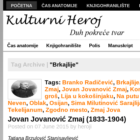
POČETNA
ČAS ANATOMIJE
KNJIGOHRANILIŠTE
MANUSKRIPT
POLIS
VIZUALI
NOVA PROZA
S
ARHIVA
O NAMA
ŽIVA REČ
KONTAKT
Čas anatomije
Knjigohranilište
Polis
Manuskript
Tag Archive |
"Brkajlije"
Tags:
Branko Radičević
,
Brkajlije
Zmaj
,
Jovan Jovanović Zmaj
,
Kom
groš
,
Lija u kokošinjaku
,
Na putu
Neven
,
Oblak
,
Osijan
,
Sima Milutinović Sarajlij
Tekelijanum
,
Zgodno mesto
,
Zmaj Jova
Jovan Jovanović Zmaj (1833-1904)
Posted on 07 June 2015 by heroji
Tatjana Br
zulović Stanisavljević