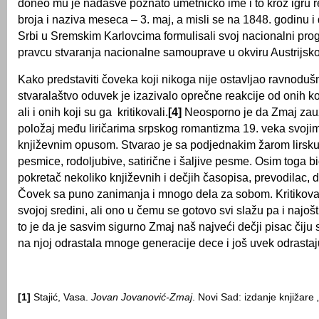
doneo mu je nadasve poznato umetničko ime i to kroz igru r
broja i naziva meseca – 3. maj, a misli se na 1848. godinu 
Srbi u Sremskim Karlovcima formulisali svoj nacionalni prog
pravcu stvaranja nacionalne samouprave u okviru Austrijsko
Kako predstaviti čoveka koji nikoga nije ostavljao ravnodu
stvaralaštvo oduvek je izazivalo oprečne reakcije od onih koj
ali i onih koji su ga kritikovali.
[4]
Neosporno je da Zmaj zau
položaj među liričarima srpskog romantizma 19. veka svoji
književnim opusom. Stvarao je sa podjednakim žarom lirsku
pesmice, rodoljubive, satirične i šaljive pesme. Osim toga bi
pokretač nekoliko književnih i dečjih časopisa, prevodilac, d
Čovek sa puno zanimanja i mnogo dela za sobom. Kritikova
svojoj sredini, ali ono u čemu se gotovo svi slažu pa i najoštri
to je da je sasvim sigurno Zmaj naš najveći dečji pisac čiju s
na njoj odrastala mnoge generacije dece i još uvek odrastaj
[1]
Stajić, Vasa.
Jovan Jovanović-Zmaj
. Novi Sad: izdanje knjižare „