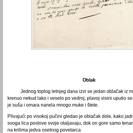
Oblak
Jednog toplog letnjeg dana izvi se jedan oblačak iz mo
krenuo nekud lako i veselo po vedroj, plavoj visini uputio s
je suša i omara nanela mnogo muke i štete.
Plivajući po visokoj pučini gledao je oblačak dole, kako jadn
svoga lica poslove svoje otaljavaju, dok on gore samo tenan
na krilima jedva osetnog povetarca