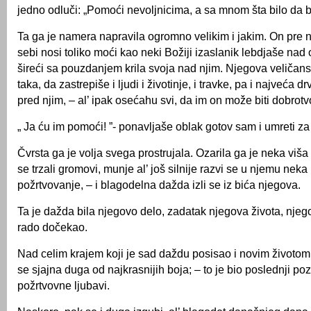
jedno odluči: „Pomoći nevoljnicima, a sa mnom šta bilo da bi
Ta ga je namera napravila ogromno velikim i jakim. On pre n
sebi nosi toliko moći kao neki Božiji izaslanik lebdjaše nad
šireći sa pouzdanjem krila svoja nad njim. Njegova veličanst
taka, da zastrepiše i ljudi i životinje, i travke, pa i najveća 
pred njim, – al’ ipak osećahu svi, da im on može biti dobrotv
„ Ja ću im pomoći! ”- ponavljaše oblak gotov sam i umreti za s
Čvrsta ga je volja svega prostrujala. Ozarila ga je neka viša
se trzali gromovi, munje al’ još silnije razvi se u njemu neka
požrtvovanje, – i blagodelna dažda izli se iz bića njegova.
Ta je dažda bila njegovo delo, zadatak njegova života, njego
rado dočekao.
Nad celim krajem koji je sad daždu posisao i novim životom
se sjajna duga od najkrasnijih boja; – to je bio poslednji p
požrtvovne ljubavi.