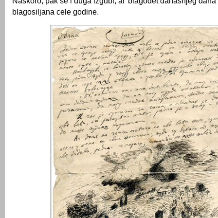
Naskoro, pak se i duga izgubi, al’ blagodet današnjeg dana
blagosiljana cele godine.