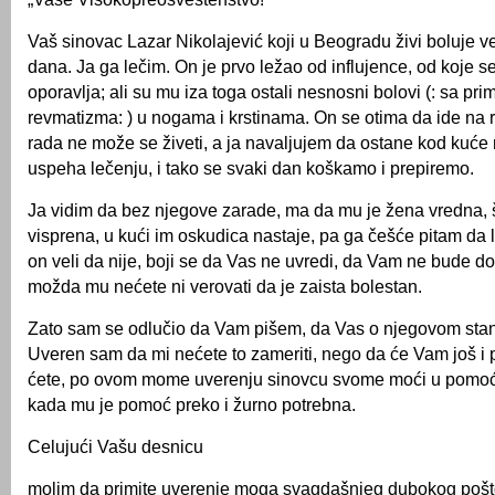
Vaš sinovac Lazar Nikolajević koji u Beogradu živi boluje v
dana. Ja ga lečim. On je prvo ležao od influjence, od koje se
oporavlja; ali su mu iza toga ostali nesnosni bolovi (: sa pr
revmatizma: ) u nogama i krstinama. On se otima da ide na ra
rada ne može se živeti, a ja navaljujem da ostane kod kuće 
uspeha lečenju, i tako se svaki dan koškamo i prepiremo.
Ja vidim da bez njegove zarade, ma da mu je žena vredna, š
visprena, u kući im oskudica nastaje, pa ga češće pitam da l
on veli da nije, boji se da Vas ne uvredi, da Vam ne bude do
možda mu nećete ni verovati da je zaista bolestan.
Zato sam se odlučio da Vam pišem, da Vas o njegovom stan
Uveren sam da mi nećete to zameriti, nego da će Vam još i po
ćete, po ovom mome uverenju sinovcu svome moći u pomoć p
kada mu je pomoć preko i žurno potrebna.
Celujući Vašu desnicu
molim da primite uverenje moga svagdašnjeg dubokog poš