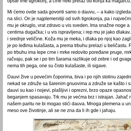
opšte ime tigrokonj, a čine neki prelaz od konja ka magarcu.
Mi ćemo ovde sada govoriti samo o dauvu, – a kako izgleda t
na slici. On je najplemenitiji od svih tigrokonja, pa i najvećm
mu je okruglo, vrat zdravo u vis sveden. Ima snažne noge a 
centima dugačka; i u vis ispravljena; i rep mu je jako dlaka
i srednje veličine. Koža mu je meka, i dlaka po njoj kao za
je po leđima kulašasta, a prema trbuhu prelazi u beličastu. P
po trbuhu ima lepe crne i mrke redovito poređane pruge, mr
račvaju, pak se i po tim šarama razlikuje od zebre i od gv
nema tih pega, one su čisto kulašaste, ili sigave.
Dauvi žive u povećim čoporima, biva i po njih stotinu zajedn
nekad se združe sa šarenim gnuovima a združe se kašto i sa
dauvi su kao i nojevi, plašljivi i oprezni, brzo opaze opasno
beganjem spasavaju. Trk mu je većma brz i istrajan. Jahač 
našem paritu ne bi mogao stići dauva. Mnoga plemena u unu
meso ove životinje, ali se ne zna da li ih gde i jahaju.