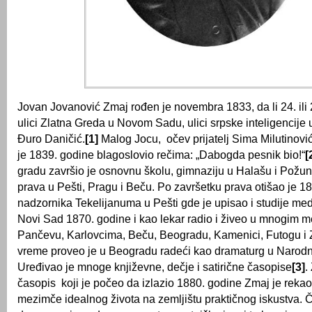
Jovan Jovanović Zmaj rođen je novembra 1833, da li 24. ili
ulici Zlatna Greda u Novom Sadu, ulici srpske inteligencije u
Đuro Daničić.
[1]
Malog Jocu, očev prijatelj Sima Milutinović
je 1839. godine blagoslovio rečima: „Dabogda pesnik bio!“
[
gradu završio je osnovnu školu, gimnaziju u Halašu i Požunu
prava u Pešti, Pragu i Beču. Po završetku prava otišao je 1
nadzornika Tekelijanuma u Pešti gde je upisao i studije medi
Novi Sad 1870. godine i kao lekar radio i živeo u mnogim m
Pančevu, Karlovcima, Beču, Beogradu, Kamenici, Futogu i
vreme proveo je u Beogradu radeći kao dramaturg u Narodn
Uređivao je mnoge književne, dečje i satirične časopise
[3]
.
časopis koji je počeo da izlazio 1880. godine Zmaj je reka
mezimče idealnog života na zemljištu praktičnog iskustva.