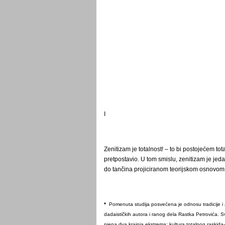
I
Zenitizam je totalnost! – to bi postojećem tot
pretpostavio. U tom smislu, zenitizam je jed
do tančina projiciranom teorijskom osnovom
*
Pomenuta studija posvećena je odnosu tradicije i a
dadaističkih autora i ranog dela Rastka Petrovića
njena dva krajnja ekstrema: kultura totalnog raskid