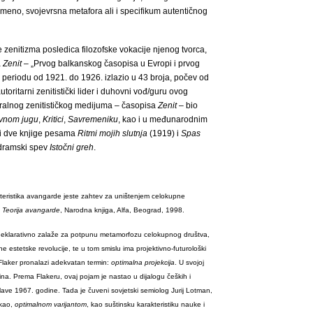
vremeno, svojevrsna metafora ali i specifikum autentičnog
e zenitizma posledica filozofske vokacije njenog tvorca,
a
Zenit
– „Prvog balkanskog časopisa u Evropi i prvog
 u periodu od 1921. do 1926. izlazio u 43 broja, počev od
toritarni zenitistički lider i duhovni vođ/guru ovog
entralnog zenitističkog medijuma – časopisa
Zenit
– bio
evnom jugu
,
Kritici
,
Savremeniku
, kao i u međunarodnim
e i dve knjige pesama
Ritmi mojih slutnja
(1919) i
Spas
 dramski spev
Istočni greh
.
eristika avangarde jeste zahtev za uništenjem celokupne
,
Teorija avangarde
, Narodna knjiga, Alfa, Beograd, 1998.
deklarativno zalaže za potpunu metamorfozu celokupnog društva,
 estetske revolucije, te u tom smislu ima projektivno-futurološki
 Flaker pronalazi adekvatan termin:
optimalna projekcija
. U svojoj
ermina. Prema Flakeru, ovaj pojam je nastao u dijalogu čeških i
slave 1967. godine. Tada je čuveni sovjetski semiolog Jurij Lotman,
ekao,
optimalnom varijantom
, kao suštinsku karakteristiku nauke i