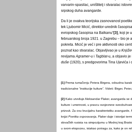
varvarin-spasilac, uništitelj i stvaralac isto
srpskog duha avangarde.
Da li je ovakva teorijska zasnovanost poetik
tek Ljubomir Micić, direktor-urednik časopis
evropskog časopisa na Balkanu“
[3]
, koji je
februarskog broja 1921. u Zagrebu – bio je au
pokreta. Micić je već i pre aktivnosti oko c
poznat kao stvaralac. Objavljivao je u
Knjiž
revijama
Agramer
-u i
Tagblat
-u, a objavio j
duše
(1920), s predgovorima Tina Ujevića i
[1]
Prema tumačenju Petera Birgera, odsudna karakt
tradicionalne “institucije kulture”. Videti: Birger, Peter
[2]
Kako utvrđuje Aleksandar Flaker, avangarda se 
kulture i umetnosti, u pravcu svojevrsne sveobuhvatne
prizvuk. Za ovu krucijalnu karakteristiku avangarde,
knjizi
Poetika osporavanja
, Flaker daje i istorijat t
slovačkih rusista na simpozijumu u Modroj kraj Brati
u svom ekspozeu, istakao potragu za, kako je on r