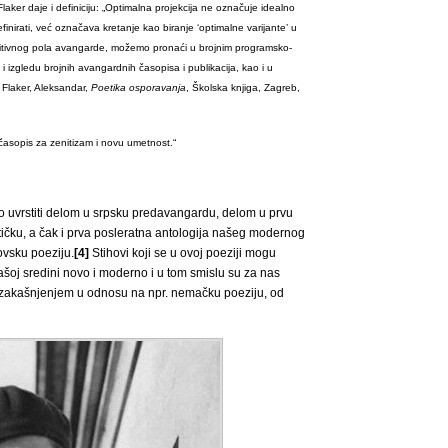
aker daje i definiciju: „Optimalna projekcija ne označuje idealno
finirati, već označava kretanje kao biranje ‘optimalne varijante’ u
zitivnog pola avangarde, možemo pronaći u brojnim programsko-
i izgledu brojnih avangardnih časopisa i publikacija, kao i u
 Flaker, Aleksandar,
Poetika osporavanja
, Školska knjiga, Zagreb,
asopis za zenitizam i novu umetnost.“
 uvrstiti delom u srpsku predavangardu, delom u prvu
tičku, a čak i prva posleratna antologija našeg modernog
ovsku poeziju.
[4]
Stihovi koji se u ovoj poeziji mogu
našoj sredini novo i moderno i u tom smislu su za nas
m zakašnjenjem u odnosu na npr. nemačku poeziju, od