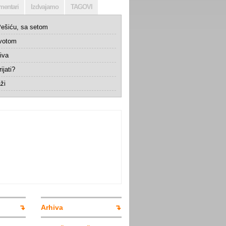
mentari
Izdvajamo
TAGOVI
ešiću, sa setom
ivotom
iva
ijati?
ži
Arhiva