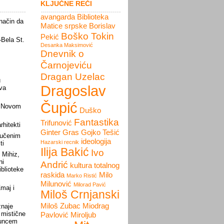
KLJUČNE REČI
avangarda
Biblioteka
 način da
Matice srpske
Borislav
Boško Tokin
Pekić
-Bela St.
Desanka Maksimović
Dnevnik o
Čarnojeviću
Dragan Uzelac
u
Dragoslav
va
Čupić
u Novom
Duško
Fantastika
Trifunović
rhitekti
Ginter Gras
Gojko Tešić
kučenim
ideologija
Hazarski recnik
ti
Ilija Bakić
Ivo
 Mihiz,
ni
Andrić
kultura totalnog
iblioteke
raskida
Milo
Marko Ristić
Milunović
Milorad Pavić
maj i
Miloš Crnjanski
Miloš Zubac
Miodrag
znaje
 mistične
Pavlović
Miroljub
suncem