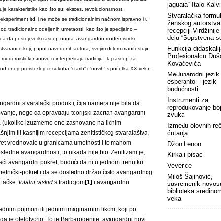
jaguara“ Italo Kalv
uje karakteristike kao što su: eksces, revolucionarnost,
Stvaralačka formu
a, eksperiment itd. i ne može se tradicionalnim načinom ispravno i u
ženskog autorstva
u od tradicionalno odeljenih umetnosti, kao što je specijalno –
recepciji Virdžinije
delu “Sopstvena s
ica da postoji veliki rascep unutar avangardno-modernističke
Funkcija didaskalij
stvaraoce koji, poput navedenih autora, svojim delom manifestuju
Profesionalcu Duš
 modernistički nanovo reinterpretiraju tradiciju. Taj rascep za
Kovačevića
 od onog proisteklog iz sukoba “starih” i “novih” s početka XX veka.
Međunarodni jezik
esperanto – jezik
budućnosti
Instrumenti za
ardni stvaralački produkti, čija namera nije bila da
reprodukovanje boj
vanje, nego da opravdaju teorijski zacrtan avangardni
zvuka
eta (ukoliko izuzmemo one zasnovane na ličnim
Između olovnih reči
šnjim ili kasnijim recepcijama zenitističkog stvaralaštva,
ćutanja
kret vrednovale u granicama umetnosti i to mahom
Džon Lenon
sledne avangardnosti, to nikada nije bio. Zenitizam je,
Kirka i pisac
omaći avangardni pokret, budući da ni u jednom trenutku
Veverice
metnički-pokret i da se dosledno držao čisto avangardnog
Miloš Šajinović,
e tačke:
totalni raskid
s tradicijom
[1]
i avangardnu
savremenik novos
biblioteka sredino
veka
 jednim pojmom ili jednim imaginarnim likom, koji po
i ga je otelotvorio. To je Barbarogenije, avangardni novi