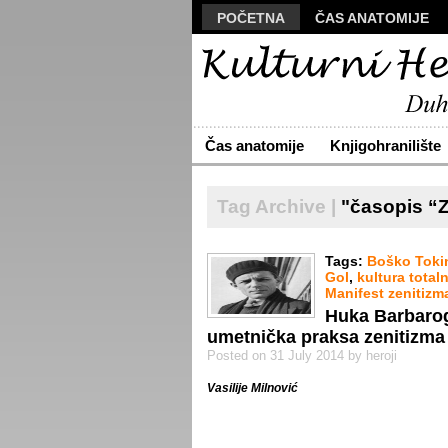
POČETNA
ČAS ANATOMIJE
MANUSKRIPT
POLIS
VIZU
ARHIVA
O NAMA
ŽIVA RE
Čas anatomije
Knjigohranilište
Tag Archive |
"časopis “Z
Tags:
Boško Toki
Gol
,
kultura total
Manifest zenitizm
Huka Barbaroge
umetnička praksa zenitizma
Posted on 31 July 2014 by heroji
Vasilije Milnović