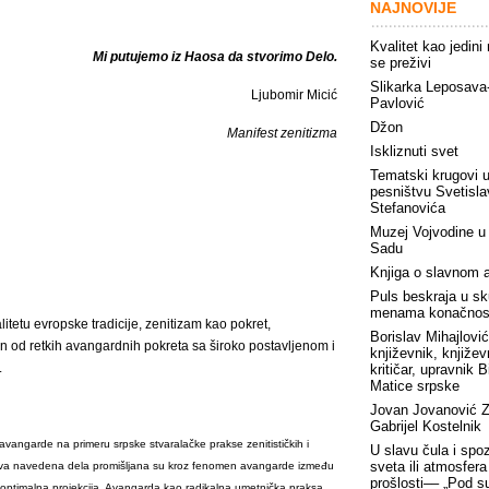
NAJNOVIJE
Kvalitet kao jedini
Mi putujemo iz Haosa da stvorimo Delo.
se preživi
Slikarka Leposava
Ljubomir Micić
Pavlović
Džon
Manifest zenitizma
Iskliznuti svet
Tematski krugovi 
pesništvu Svetisla
Stefanovića
Muzej Vojvodine 
Sadu
Knjiga o slavnom a
Puls beskraja u s
menama konačnos
alitetu evropske tradicije, zenitizam kao pokret,
Borislav Mihajlović
an od retkih avangardnih pokreta sa široko postavljenom i
književnik, književ
.
kritičar, upravnik B
Matice srpske
Jovan Jovanović Z
Gabrijel Kostelnik
vangarde na primeru srpske stvaralačke prakse zenitističkih i
U slavu čula i spo
sveta ili atmosfera
. Sva navedena dela promišljana su kroz fenomen avangarde između
prošlosti–– „Pod 
a-optimalna projekcija. Avangarda kao radikalna umetnička praksa,