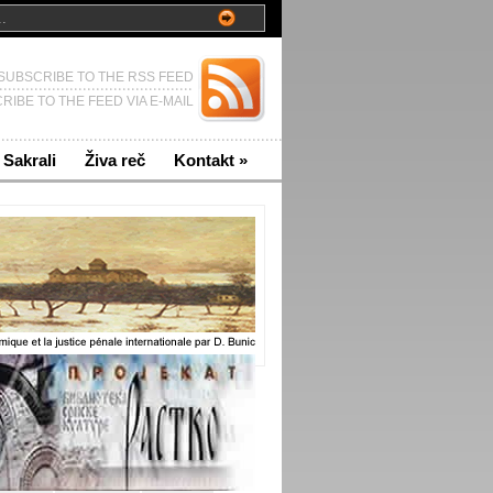
SUBSCRIBE TO THE RSS FEED
RIBE TO THE FEED VIA E-MAIL
Sakrali
Živa reč
Kontakt
»