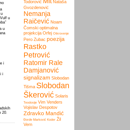
Mit
Todorović
Nataša
ino
Gvozdenović
la
Nemanja
 u
 Vulf u
Raičević
Noam
oba”
Čomski
optimalna
a u
projekcija
Orfej
ana
Otkrovenje
poezija
Pero Zubac
Rastko
Petrović
Ratomir Rale
e i
Damjanović
 i
signalizam
Slobodan
Slobodan
Tišma
Škerović
Solaris
Vim Venders
Teodosije
Vojislav Despotov
adskih
Zdravko Mandić
m 20.
Žil
Đorđe Marković Koder
Vern