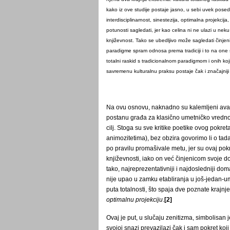
kako iz ove studije postaje jasno, u sebi uvek posed
interdisciplinarnost, sinestezija, optimalna projekcij
potunosti sagledati, jer kao celina ni ne ulazi u nek
književnost. Tako se ubedljivo može sagledati činjen
paradigme spram odnosa prema tradiciji i to na one 
totalni raskid s tradicionalnom paradigmom i onih koji
savremenu kulturalnu praksu postaje čak i značajniji
Na ovu osnovu, naknadno su kalemljeni avang
postanu građa za klasično umetničko vredno
cilj. Stoga su sve kritike poetike ovog pokr
animozitetima), bez obzira govorimo li o tada
po pravilu promašivale metu, jer su ovaj po
književnosti, iako on već činjenicom svoje do
tako, najreprezentativniji i najdosledniji d
nije upao u zamku etabliranja u još-jedan-u
puta totalnosti, što spaja dve poznate krajnj
optimalnu projekciju
.
[2]
Ovaj je put, u slučaju zenitizma, simbolisan
svojoj snazi prevazilazi čak i sam pokret koj