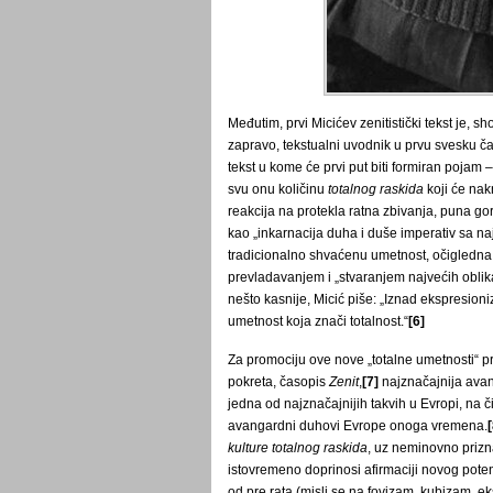
Međutim, prvi Micićev zenitistički tekst je, 
zapravo, tekstualni uvodnik u prvu svesku 
tekst u kome će prvi put biti formiran pojam
svu onu količinu
totalnog raskida
koji će nak
reakcija na protekla ratna zbivanja, puna gor
kao „inkarnacija duha i duše imperativ sa n
tradicionalno shvaćenu umetnost, očigledna j
prevladavanjem i „stvaranjem najvećih obli
nešto kasnije, Micić piše: „Iznad ekspresioni
umetnost koja znači totalnost.“
[6]
Za promociju ove nove „totalne umetnosti“ pr
pokreta, časopis
Zenit
,
[7]
najznačajnija avang
jedna od najznačajnijih takvih u Evropi, na č
avangardni duhovi Evrope onoga vremena.
[
kulture totalnog raskida
, uz neminovno prizn
istovremeno doprinosi afirmaciji novog pote
od pre rata (misli se na fovizam, kubizam, e