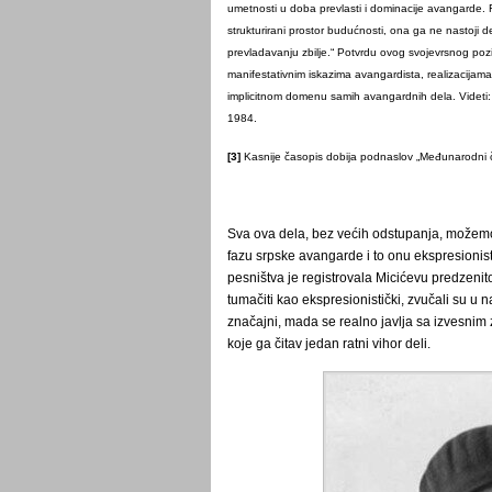
umetnosti u doba prevlasti i dominacije avangarde. Fl
strukturirani prostor budućnosti, ona ga ne nastoji de
prevladavanju zbilje.“ Potvrdu ovog svojevrsnog po
manifestativnim iskazima avangardista, realizacijama 
implicitnom domenu samih avangardnih dela. Videti:
1984.
[3]
Kasnije časopis dobija podnaslov „Međunarodni č
Sva ova dela, bez većih odstupanja, možemo
fazu srpske avangarde i to onu ekspresionis
pesništva je registrovala Micićevu predzenit
tumačiti kao ekspresionistički, zvučali su u 
značajni, mada se realno javlja sa izvesni
koje ga čitav jedan ratni vihor deli.