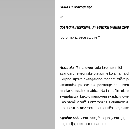
Huka Barbarogenija
ili:
dosledna radikalna umetnička praksa zeni
(odlomak iz veće studije)
*
Apstrakt
: Tema ovog rada jeste promišljanj
avangardne teorijske platforme koja na najub
ukupne srpske avangardno-modernističke par
stvaralačke prakse tako potvrđuje jedinstven
srpske kulturalne matrice. Na taj način, ukaz
stvaralaštva, kako u njegovom eksplicitno-teo
Ovo naročito važi s obzirom na aktuelnost 
umetnosti i s obzirom na autentični projektiv
Ključne reči
: Zenitizam, časopis „Zenit“, Lju
projekcija, interdisciplinarnost.