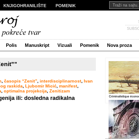
KNJIGOHRANILIŠTE
POMENIK
ALI
NOVA PROZA
SAKRALI
Č
KONTAKT
SUBSC
Polis
Manuskript
Vizuali
Pomenik
Nova proza
enit”"
n
,
časopis “Zenit”
,
interdisciplinarnost
,
Ivan
nog raskida
,
Ljubomir Micić
,
manifest
,
a
,
optimalna projekcija
,
Zenitizam
nija ili: dosledna radikalna