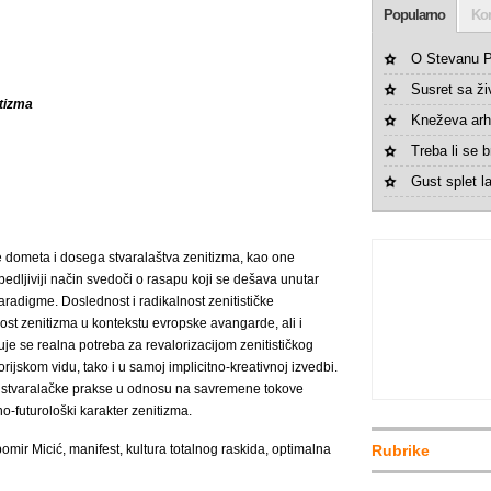
Popularno
Ko
O Stevanu P
Susret sa ž
tizma
Kneževa arh
Treba li se br
Gust splet la
e dometa i dosega stvaralaštva zenitizma, kao one
edljiviji način svedoči o rasapu koji se dešava unutar
adigme. Doslednost i radikalnost zenitističke
ost zenitizma u kontekstu evropske avangarde, ali i
uje se realna potreba za revalorizacijom zenitističkog
rijskom vidu, tako i u samoj implicitno-kreativnoj izvedbi.
te stvaralačke prakse u odnosu na savremene tokove
no-futurološki karakter zenitizma.
bomir Micić, manifest, kultura totalnog raskida, optimalna
Rubrike