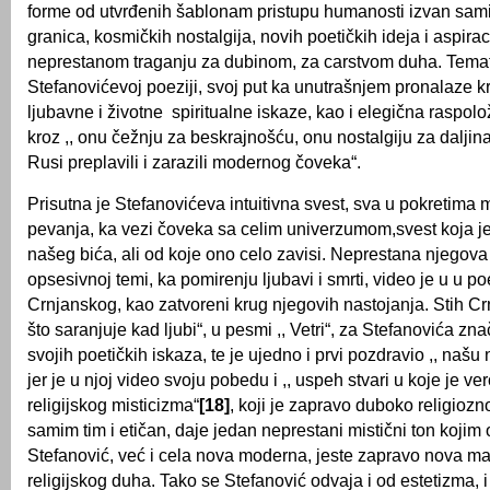
forme od utvrđenih šablonam pristupu humanosti izvan sam
granica, kosmičkih nostalgija, novih poetičkih ideja i aspirac
neprestanom traganju za dubinom, za carstvom duha. Temat
Stefanovićevoj poeziji, svoj put ka unutrašnjem pronalaze kr
lјubavne i životne spiritualne iskaze, kao i elegična raspol
kroz ,, onu čežnju za beskrajnošću, onu nostalgiju za dalјi
Rusi preplavili i zarazili modernog čoveka“.
Prisutna je Stefanovićeva intuitivna svest, sva u pokretima
pevanja, ka vezi čoveka sa celim univerzumom,svest koja j
našeg bića, ali od koje ono celo zavisi. Neprestana njegova
opsesivnoj temi, ka pomirenju lјubavi i smrti, video je u u po
Crnjanskog, kao zatvoreni krug njegovih nastojanja. Stih Cr
što saranjuje kad lјubi“, u pesmi ,, Vetri“, za Stefanovića zn
svojih poetičkih iskaza, te je ujedno i prvi pozdravio ,, našu
jer je u njoj video svoju pobedu i ,, uspeh stvari u koje je ve
religijskog misticizma“
[18]
, koji je zapravo duboko religiozn
samim tim i etičan, daje jedan neprestani mistični ton kojim
Stefanović, već i cela nova moderna, jeste zapravo nova ma
religijskog duha. Tako se Stefanović odvaja i od estetizma, i