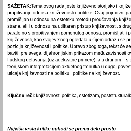
SAŽETAK
:Tema ovog rada jeste književnoistorijsko i knjiž
propitivanje odnosa književnosti i politike. Ovaj pojmovni par
promišljan u odnosu na estetsku metodu proučavanja knjiže
strane, ali i u odnosu na utilitaran pristup književnosti, s dr
paralelno s propitivanjem pomenutog odnosa, promišljati i p
književnosti, kao svojevrsnog ogledala u čijem odrazu se pr
pozicija književnosti i politike. Upravo zbog toga, tekst će 
baviti, pre svega, dijahronijskim prikazom međuzavisnosti o
ljudskog delovanja (uz adekvatne primere), a u drugom – 
teorijskom interpretacijom aktuelnog trenutka u dugoj pove
uticaja književnosti na politiku i politike na književnost.
Ključne reči
: književnost, politika, estetizam, poststruktural
Najviša vrsta kritike ophodi se prema delu prosto