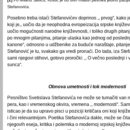
[2]
Po Milanu Saviću, Kostić je od svih mlađih pesnika jedino pažlji
Stefanovića.
Posebno treba istaći Stefanovićev doprinos ,, prvog“, kako je
koji je,, uočio da je neophodna evropeizacija srpske književ
uočio mogućnosti narodne književnosti, i toliko drugih pitanj
po mnogim pitanjima, pitanje ulaska kao jednog od poslednj
kanone“, odnosno u udžbenike za buduće naraštaje, pitanj
Stefanović je tu, svakako ga vredi pronaći. Do tada, iza Stef
sami njegovi stihovi, gotovo proročki: ,, O večno poslednji i v
sunca“.
Obnova umetnosti i tok modernosti
Pesništvo Svetislava Stefanovića ne može se tumačiti van n
pera, kao i vremenskog okvira, vremena ,, modernosti“. Sam
isticao je da su upravo pisci u poziciji kritičara oni koji knj
i čini relevantnijom. Poetika Stefanovića dakle, može se čitat
njegovih eseja, kritika i polemika o modernoj srpskoj knjiž