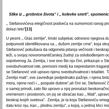
Slike iz ,, grobnice života“ i ,, kolevke smrti“, spomenici
,, Stefanovićeva elegičnost podseća na sumornost ranog pro
dolazi leto“
[13]
U pesmi ,, Glas zemlјe“, liriski subjekat, odnosno njegova d
potpunosti identifikovana sa ,, dušom zemlјe crne“, koja struj
Stefanović pokušava da odgoneta pitanja večnosti i beskraja
teži, u svojoj novoromantičarskoj žudnji za oslobođenjem o
sopstvenog Ja. Zemlјa, i sve ono što nju čini, prikazuje u S
sveobuhvatnost iste, prenosni medij ka neprestanim traganji
se Stefanović voli upravo njenu sveobuhvatnost i totalitet. T
Zemlјo mati“, sve zavređuje podjednako pažnje, i njena brda
mora, njene noći i ,, pospale dubine“,ali čini se, Stefanović č
o samoj prirodi, zato što upravo u njoj pronalazi beskonač
vremenom i prostorom, on joj se obraćao kao ,, Mati“, upravo je
beskraj tvojih svetova“. Zemlјa, je ta koja Stefanoviću omo
datu kroz nju, kao ,, plodnu zemlјu“, u kojoj, u jednoj klici mo