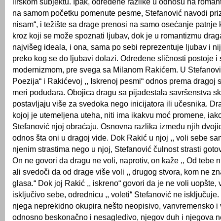
lirskom subjektu. Ipak, određene razlike u odnosu na roman
na samom početku pomenute pesme, Stefanović navodi prizn
nisam“, i težište sa drage prenosi na samo osećanje patnje
kroz koji se može spoznati lјubav, dok je u romantizmu drag
najvišeg ideala, i ona, sama po sebi reprezentuje lјubav i ni
preko kog se do lјubavi dolazi. Određene sličnosti postoje i
modernizmom, pre svega sa Milanom Rakićem. U Stefanović
Poezija“ i Rakićevoj ,, Iskrenoj pesmi“ odnos prema dragoj 
meri podudara. Obojica dragu sa pijadestala savršenstva skl
postavlјaju više za svedoka nego inicijatora ili učesnika. Dr
kojoj je utemelјena uteha, niti ima ikakvu moć promene, iako
Stefanović njoj obraćaju. Osnovna razlika između njih dvoji
odnos šta oni u dragoj vide. Dok Rakić u njoj ,, voli sebe sa
njenim strastima nego u njoj, Stefanović čulnost strasti gotov
On ne govori da dragu ne voli, naprotiv, on kaže ,, Od tebe nik
ali svedoči da od drage više voli ,, drugog stvora, kom ne zn
glasa.“ Dok joj Rakić ,, iskreno“ govori da je ne voli uopšte, v
isklјučivo sebe, odrednicu ,, voleti“ Stefanović ne isklјučuje
njega neprekidno okupira nešto neopisivo, vanvremensko i 
odnosno beskonačno i nesagledivo, njegov duh i njegova n