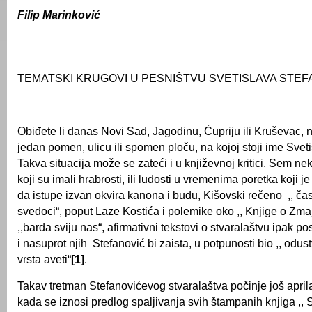
Filip Marinković
TEMATSKI KRUGOVI U PESNIŠTVU SVETISLAVA STEF
Obiđete li danas Novi Sad, Jagodinu, Ćupriju ili Kruševac, 
jedan pomen, ulicu ili spomen ploču, na kojoj stoji ime Svet
Takva situacija može se zateći i u književnoj kritici. Sem neko
koji su imali hrabrosti, ili ludosti u vremenima poretka koji je
da istupe izvan okvira kanona i budu, Kišovski rečeno ,, čas
svedoci“, poput Laze Kostića i polemike oko ,, Knjige o Zm
,,barda sviju nas“, afirmativni tekstovi o stvaralaštvu ipak po
i nasuprot njih Stefanović bi zaista, u potpunosti bio ,, odus
vrsta aveti“
[1]
.
Takav tretman Stefanovićevog stvaralaštva počinje još april
kada se iznosi predlog spalјivanja svih štampanih knjiga ,,