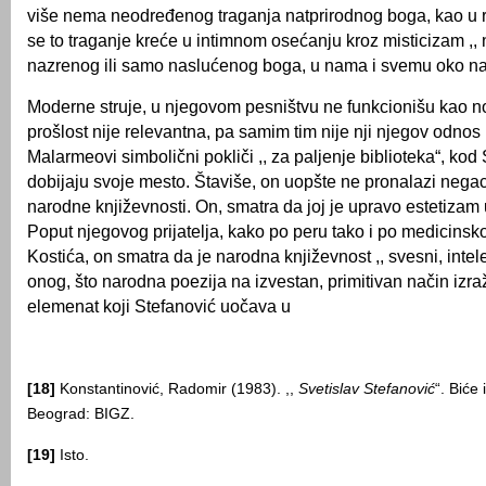
više nema neodređenog traganja natprirodnog boga, kao u 
se to traganje kreće u intimnom osećanju kroz misticizam ,,
nazrenog ili samo naslućenog boga, u nama i svemu oko na
Moderne struje, u njegovom pesništvu ne funkcionišu kao n
prošlost nije relevantna, pa samim tim nije nji njegov odnos 
Malarmeovi simbolični pokliči ,, za palјenje biblioteka“, kod
dobijaju svoje mesto. Štaviše, on uopšte ne pronalazi nega
narodne književnosti. On, smatra da joj je upravo estetizam 
Poput njegovog prijatelјa, kako po peru tako i po medicinsko
Kostića, on smatra da je narodna književnost ,, svesni, intele
onog, što narodna poezija na izvestan, primitivan način izra
elemenat koji Stefanović uočava u
[18]
Konstantinović, Radomir (1983). ,,
Svetislav Stefanović
“. Biće 
Beograd: BIGZ.
[19]
Isto.