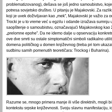
problematizovanog), dešava se još jedno samoubistvo, koj
potresa sovjetsko društvo. U pitanju je Majakovski. Za razli
koji je uvek doživljavan kao „mek”, Majakovski je važio za o
Trocki je u to vreme već u egzilu i odande izražava sumnju 
saopštenje o samoubistvu, označavajući Majakovskog kao ž
„prelomne epohe”. Da ne idemo dalje u opservaciju konkretne
ove dve smrti su ostale simptomatični simboli radikalno utili
domena političkog u domen književnog (treba pri tom ukazat
sudbinu samih pomenutih teoretičara: Trockog i Buharina).
Razume se, mnogo primera manje ili više direktnih, mogli bi
kontekstu srpske književnosti. Svoju slavnu manifestaciju, 