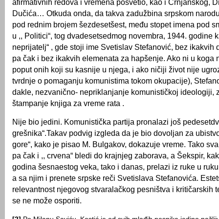
afirmativnih redova i vremena posvetio, kao i Crnjanskog, D
Dučića… Otkuda onda, da takva zadužbina srpskom narodu, 
pod rednim brojem šezdesetšest, među stopet imena pod 
u ,, Politici“, tog dvadesetsedmog novembra, 1944. godine k
neprijatelј“ , gde stoji ime Svetislav Stefanović, bez ikakvi
pa čak i bez ikakvih elemenata za hapšenje. Ako ni u koga n
poput onih koji su kasnije u njega, i ako ničiji život nije ugro
tvrdnje o pomaganju komunistima tokom okupacije), Stefan
dakle, nezvanično- nepriklanjanje komunističkoj ideologiji, 
štampanje knjiga za vreme rata .
Nije bio jedini. Komunistička partija pronalazi još pedesetdve
grešnika“.Takav podvig izgleda da je bio dovolјan za ubistvo
gore“, kako je pisao M. Bulgakov, dokazuje vreme. Tako svaka
pa čak i ,, crvena“ bledi do krajnjeg zaborava, a Šekspir, kako
godina šesnaestog veka, tako i danas, prelazi iz ruke u ruku
a sa njim i prenete srpske reči Svetislava Stefanovića. Estet
relevantnost njegovog stvaralačkog pesništva i kritičarskih 
se ne može osporiti.