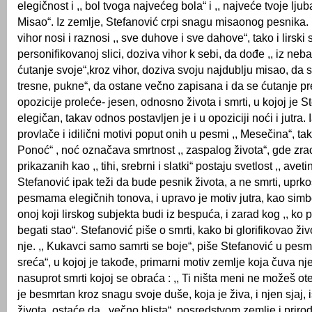
elegičnost i ,, bol tvoga najvećeg bola“ i ,, najveće tvoje lјub
Misao“. Iz zemlјe, Stefanović crpi snagu misaonog pesnika. 
vihor nosi i raznosi ,, sve duhove i sve dahove“, tako i lirski 
personifikovanoj slici, doziva vihor k sebi, da dođe ,, iz neb
ćutanje svoje“,kroz vihor, doziva svoju najdublјu misao, da se
tresne, pukne“, da ostane večno zapisana i da se ćutanje pr
opozicije proleće- jesen, odnosno života i smrti, u kojoj je St
elegičan, takav odnos postavlјen je i u opoziciji noći i jutra. 
provlače i idilični motivi poput onih u pesmi ,, Mesečina“, ta
Ponoć“ , noć označava smrtnost ,, zaspalog života“, gde zr
prikazanih kao ,, tihi, srebrni i slatki“ postaju svetlost ,, aveti
Stefanović ipak teži da bude pesnik života, a ne smrti, uprk
pesmama elegičnih tonova, i upravo je motiv jutra, kao simb
onoj koji lirskog subjekta budi iz bespuća, i zarad kog ,, ko
begati stao“. Stefanović piše o smrti, kako bi glorifikovao živ
nje. ,, Kukavci samo samrti se boje“, piše Stefanović u pesm
sreća“, u kojoj je takođe, primarni motiv zemlјe koja čuva nj
nasuprot smrti kojoj se obraća : ,, Ti ništa meni ne možeš ote
je besmrtan kroz snagu svoje duše, koja je živa, i njen sjaj,
života, ostaće da ,,večno blista“, posredstvom zemlјe i prirod