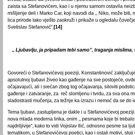
zaista sa Stefanovićem, kao i u njemu samom ostavila neizbr
mišlјenje deli i Marko Car, koji navodi da ,, Niko, može biti,
lica prirode tako vješto zaokruži i prikaže u ogledalu čoveč
Svetislav Stefanović“.
[14]
,, Ljubavlјu, ja pripadam tebi samo“, traganja mislima
Govoreći o Stefanovićevoj poeziji, Konstantinović zaklјučuje
apsolutnoj lјubavi živeo kao gađenje na sve postojeće, ovd
očajavajući, ali i srećan zbog tog očajavanja, siloviti podsti
gađenje i zatvaranje, za reč slomlјenu i tvrdu, za sva ona m
sladostrasti mučenja, za težnje ka izrazu i nemoć da se do 
Tema lјubavi, zastuplјena je dakle i u Stefanovićevoj poeziji
nova mlada moderna lirika, onim ,, pesmama koje bi trebal
najdrilјivije“, kako to vidi Vojislav Ilić, odnosno pesme sa l
tematikom, u Stefanovićevoj poetici, kao i ostali motivi, stoji