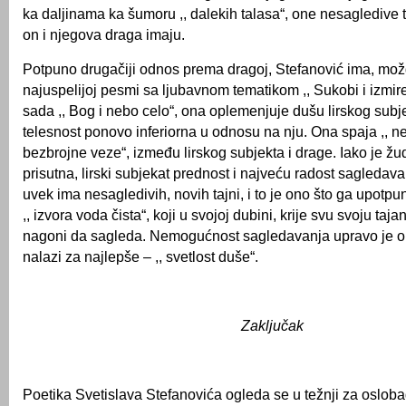
ka dalјinama ka šumoru ,, dalekih talasa“, one nesagledive ta
on i njegova draga imaju.
Potpuno drugačiji odnos prema dragoj, Stefanović ima, mož
najuspelijoj pesmi sa lјubavnom tematikom ,, Sukobi i izmir
sada ,, Bog i nebo celo“, ona oplemenjuje dušu lirskog subje
telesnost ponovo inferiorna u odnosu na nju. Ona spaja ,, ne
bezbrojne veze“, između lirskog subjekta i drage. Iako je žu
prisutna, lirski subjekat prednost i najveću radost sagledava
uvek ima nesagledivih, novih tajni, i to je ono što ga upotpu
,, izvora voda čista“, koji u svojoj dubini, krije svu svoju taj
nagoni da sagleda. Nemogućnost sagledavanja upravo je on
nalazi za najlepše – ,, svetlost duše“.
Zaklјučak
Poetika Svetislava Stefanovića ogleda se u težnji za oslob