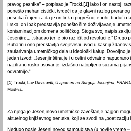
pravog pesnika” – potpisao je Trocki.
[1]
Iako i on nastoji raz
ponešto mehanicistički, tvrdeći da je glavni razlog preranog
pesnika činjenica da je on lirik u pogrešnoj epohi, budući d
lirska, on ipak predstavlja ponešto šire doživljavanje umetn
kontaminacijom domena političkog. Stoga svoj natpis zaklju
Jesenjin: „…stradao jer je bio različit od revolucije.” Drugo 
Buharin i ono predstavlja svojevrsni uvod u kasniji ždanovis
zaularivanja umetničkog dela u ideološki kalup. Dovoljno j
jedan izvod: „Jesenjinština je i u celini odvratno napudrano 
nacifrano rusko psovanje, izdašno natopljeno suzama pijanst
odvratnije.”
[1]
Trocki, Lav Davidovič,
U spomen na Sergeja Jesenjina
,
PRAVD
Moskva.
Za njega je Jesenjinovo umetničko zaveštanje najgori mogu
aktuelnog književnog trenutka, koji se svodi na „poetizaciju 
Nedugo posle Jesenjinovog samoubistva (u novije vreme –