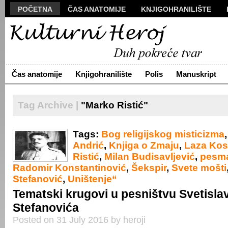
POČETNA
ČAS ANATOMIJE
KNJIGOHRANILIŠTE
MANUSKRIPT
POLIS
VIZUALI
NOVA PROZA
S
ARHIVA
O NAMA
ŽIVA REČ
KONTAKT
Čas anatomije
Knjigohranilište
Polis
Manuskript
Tag Archive |
"Marko Ristić"
Tags:
Bog religijskog misticizma
Andrić
,
Knjiga o Zmaju
,
Laza Kos
Ristić
,
Milan Budisavlјević
,
pesm
Radomir Konstantinović
,
Šekspir
,
Svete mošti
Stefanović
,
Uništenje“
Tematski krugovi u pesništvu Svetisla
Stefanovića
Posted on 31 July 2016 by heroji