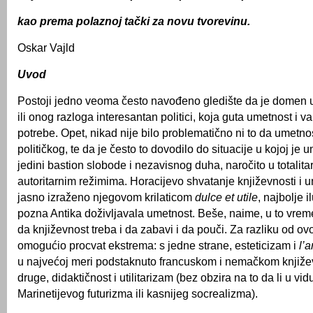
kao prema polaznoj tački za novu tvorevinu.
Oskar Vajld
Uvod
Postoji jedno veoma često navođeno gledište da je domen 
ili onog razloga interesantan politici, koja guta umetnost i va
potrebe. Opet, nikad nije bilo problematično ni to da umetn
političkog, te da je često to dovodilo do situacije u kojoj je 
jedini bastion slobode i nezavisnog duha, naročito u totalita
autoritarnim režimima. Horacijevo shvatanje književnosti i 
jasno izraženo njegovom krilaticom
dulce et utile
, najbolje i
pozna Antika doživljavala umetnost. Beše, naime, u to vrem
da književnost treba i da zabavi i da pouči. Za razliku od ov
omogućio procvat ekstrema: s jedne strane, esteticizam i
l’a
u najvećoj meri podstaknuto francuskom i nemačkom knjiže
druge, didaktičnost i utilitarizam (bez obzira na to da li u vid
Marinetijevog futurizma ili kasnijeg socrealizma).