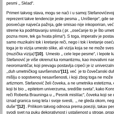
pesmi ,, Sklad“.
Primeri takvog stava, mogu se naći i u samoj Stefanovićevoj 
reprezent takve tendencije jeste pesma ,, Uništenje“, gde s
posvećuje najveća pažnja, gde smisao nije inkoporiran, već
streme ka podrhtavanju smisla ( pr. ,,osećanje to je što um
pozna more, tek ga hvata plima“). S toga, imperativ je postav
samo muzikalni tok i kretanje reči, nego i tok i kretanje os
toga je to vizija umesto slike, ali vizija koja se ne može svest
(muzička vizija)“
[10]
. Umesto ,, cele lepe pesme“, i lepote k
Stefanović je više okrenut ka romantizmu, kao inovativni nas
neoromantičar, koji prevagu postavlјa crpeći je iz univerzalno
,,duh umetničkog savršenstva“
[11]
, već je to čovečanski duh
mišlјu o sopstvenoj nesavršenosti, i koji zbog toga ne može
artizmom. Stefanović želi čoveka, a ne umetnika estetizma
koji bi bio ,, epitetom univerzuma, središte sveta“, kako Kon
reči Roberta Brauninga u ,, Pesnik mislilac“, čoveka koji se 
iznad granica svog tela i svoje svesti, ,, ne gleda okom, ne
duše’“
[12]
. Prilikom takvog odnosa prema poeziji, takav pe
svodi svet na puku dekorativnost i ustalјenost u stroge, pro