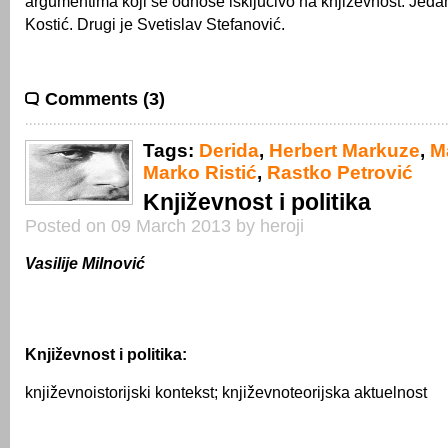
argumentima koji se odnose isklјučivo na književnost. Jeda
Kostić. Drugi je Svetislav Stefanović.
Comments (3)
Tags:
Derida
,
Herbert Markuze
,
M
Marko Ristić
,
Rastko Petrović
Književnost i politika
Posted on 09 March 2013 by heroji
Vasilije Milnović
Književnost i politika:
književnoistorijski kontekst; književnoteorijska aktuelnost