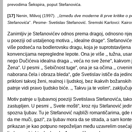
prevodima Šekspira, poput Stefanovića.
[17]
Nenin, Milivoj (1997). ,,
Između dve moderne ili prve kritike o po
Stefanovića
“.
Pesme
- Svetislav Stefanović. Sremski Karlovci: Kairo
Zanimlјiv je Stefanovićev odnos prema dragoj, odnosno nj
u poeziji od ustalјenog motiva ,, idealne drage“. Stefanovi
više podseća na bodlerovsku dragu, koja je suprotstavlјena
konvencijama nepregledne lepote. Ona je više ,, tužna, usa
nego Dučićeva idealna draga ,, veća no sve žene“, kakvom je
Žena“. U pesmi ,, Sebičnost tuge“, ona je sa očima ,, crveni
naborana čela i obraza bleda“, gde Svetislav ističe da jedi
prikloni takvoj ženi, realnoj i lјudskoj, bez ikakvih božanskih
patnje vidi pravo lјudsko biće. ,, Takvu ja te volim“, zaklјuču
Motiv patnje u lјubavnoj poeziji Svetislava Stefanovića, tak
zastuplјen. U pesmi ,, Svete mošti“, kroz nju Stefanović jed
spozna lјubav. Tu je Stefanović najbliži romantičarima, gde n
da me muči, gazi“, za lјubav mora da se strada, a sam kontek
prikazan je kao potpuno nepoželјan među uzavrelim osećajim