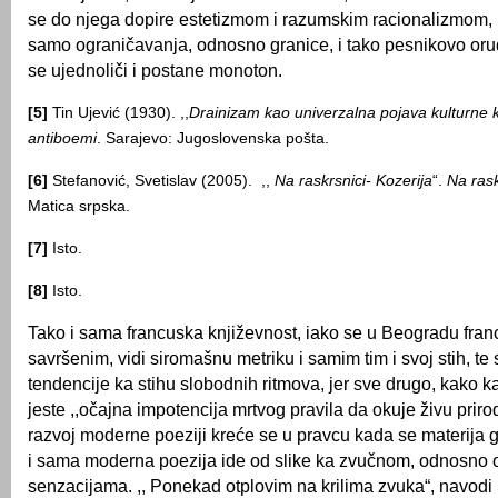
se do njega dopire estetizmom i razumskim racionalizmom, 
samo ograničavanja, odnosno granice, i tako pesnikovo oruđe
se ujednoliči i postane monoton.
[5]
Tin Ujević (1930). ,,
Drainizam kao univerzalna pojava kulturne k
antiboemi
. Sarajevo: Jugoslovenska pošta.
[6]
Stefanović, Svetislav (2005). ,,
Na raskrsnici- Kozerija
“.
Na rask
Matica srpska.
[7]
Isto.
[8]
Isto.
Tako i sama francuska književnost, iako se u Beogradu fra
savršenim, vidi siromašnu metriku i samim tim i svoj stih, te s
tendencije ka stihu slobodnih ritmova, jer sve drugo, kako 
jeste ,,očajna impotencija mrtvog pravila da okuje živu priro
razvoj moderne poeziji kreće se u pravcu kada se materija g
i sama moderna poezija ide od slike ka zvučnom, odnosno 
senzacijama. ,, Ponekad otplovim na krilima zvuka“, navodi