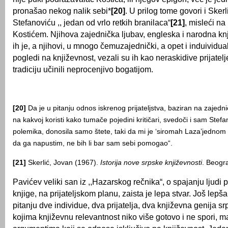
pronašao nekog nalik sebi*
[20]
. U prilog tome govori i Sker
Stefanoviću ,, jedan od vrlo retkih branilaca“
[21]
, misleći n
Kostićem. Nјihova zajednička lјubav, engleska i narodna knj
ih je, a njihovi, u mnogo čemuzajednički, a opet i induividua
pogledi na književnost, vezali su ih kao neraskidive prijatelј
tradiciju učinili neprocenjivo bogatijom.
[20]
Da je u pitanju odnos iskrenog prijateljstva, baziran na zajed
na kakvoj koristi kako tumače pojedini kritičari, svedoči i sam Stefan
polemika, donosila samo štete, taki da mi je ‘siromah Laza’jednom
da ga napustim, ne bih li bar sam sebi pomogao“.
[21]
Skerlić, Jovan (1967).
Istorija nove srpske književnosti
. Beogr
Pavićev veliki san iz ,,Hazarskog rečnika“, o spajanju lјudi
knjige, na prijatelјskom planu, zaista je lepa stvar. Još lepša
pitanju dve individue, dva prijatelјa, dva književna genija sr
kojima književnu relevantnost niko više gotovo i ne spori, m