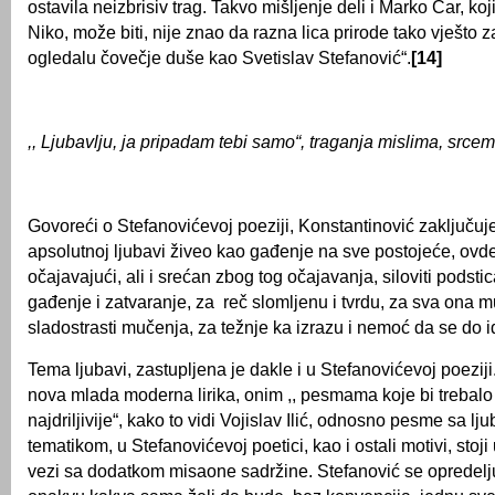
ostavila neizbrisiv trag. Takvo mišlјenje deli i Marko Car, koj
Niko, može biti, nije znao da razna lica prirode tako vješto z
ogledalu čovečje duše kao Svetislav Stefanović“.
[14]
,, Ljubavlјu, ja pripadam tebi samo“, traganja mislima, src
Govoreći o Stefanovićevoj poeziji, Konstantinović zaklјučuje
apsolutnoj lјubavi živeo kao gađenje na sve postojeće, ovd
očajavajući, ali i srećan zbog tog očajavanja, siloviti podsti
gađenje i zatvaranje, za reč slomlјenu i tvrdu, za sva ona m
sladostrasti mučenja, za težnje ka izrazu i nemoć da se do 
Tema lјubavi, zastuplјena je dakle i u Stefanovićevoj poeziji
nova mlada moderna lirika, onim ,, pesmama koje bi trebal
najdrilјivije“, kako to vidi Vojislav Ilić, odnosno pesme sa l
tematikom, u Stefanovićevoj poetici, kao i ostali motivi, stoji
vezi sa dodatkom misaone sadržine. Stefanović se opredelјu