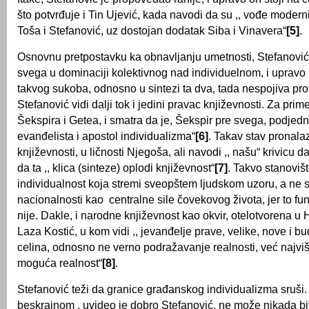
što potvrđuje i Tin Ujević, kada navodi da su ,, vođe moderni
Toša i Stefanović, uz dostojan dodatak Siba i Vinavera“
[5]
.
Osnovnu pretpostavku ka obnavlјanju umetnosti, Stefanović 
svega u dominaciji kolektivnog nad individuelnom, i upravo
takvog sukoba, odnosno u sintezi ta dva, tada nespojiva prot
Stefanović vidi dalјi tok i jedini pravac književnosti. Za prim
Šekspira i Getea, i smatra da je, Šekspir pre svega, podjedn
evanđelista i apostol individualizma“
[6]
. Takav stav pronalaz
književnosti, u ličnosti Nјegoša, ali navodi ,, našu“ krivicu d
da ta ,, klica (sinteze) oplodi književnost“
[7]
. Takvo stanovišt
individualnost koja stremi sveopštem lјudskom uzoru, a ne
nacionalnosti kao centralne sile čovekovog života, jer to fun
nije. Dakle, i narodne književnost kao okvir, otelotvorena u 
Laza Kostić, u kom vidi ,, jevanđelјe prave, velike, nove i b
celina, odnosno ne verno podražavanje realnosti, već najviš
moguća realnost“
[8]
.
Stefanović teži da granice građanskog individualizma sruši.
beskrajnom , uvideo je dobro Stefanović, ne može nikada bi