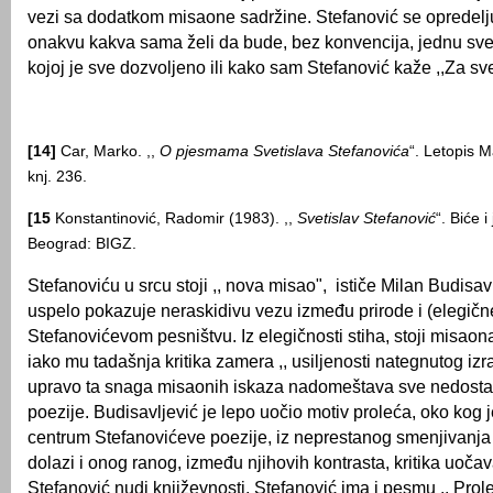
vezi sa dodatkom misaone sadržine. Stefanović se opredelјu
onakvu kakva sama želi da bude, bez konvencija, jednu sv
kojoj je sve dozvolјeno ili kako sam Stefanović kaže ,,Za sve
[14]
Car, Marko. ,,
O pjesmama Svetislava Stefanovića
“. Letopis M
knj. 236.
[15
Konstantinović, Radomir (1983). ,,
Svetislav Stefanović
“. Biće i
Beograd: BIGZ.
Stefanoviću u srcu stoji ,, nova misao", ističe Milan Budisavl
uspelo pokazuje neraskidivu vezu između prirode i (elegične
Stefanovićevom pesništvu. Iz elegičnosti stiha, stoji misaona
iako mu tadašnja kritika zamera ,, usilјenosti nategnutog izra
upravo ta snaga misaonih iskaza nadomeštava sve nedosta
poezije. Budisavlјević je lepo uočio motiv proleća, oko kog 
centrum Stefanovićeve poezije, iz neprestanog smenjivanja 
dolazi i onog ranog, između njihovih kontrasta, kritika uoča
Stefanović nudi književnosti. Stefanović ima i pesmu ,, Pro