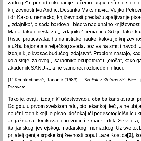
zadruge“ u periodu okupacije, u čemu, usput rečeno, stoje i
književnosti Ivo Andrić, Desanka Maksimović, Velјko Petrović
i dr. Kako u nemačkoj književnosti predlažu spalјivanje pis
,,izdajnika“, a sada bardova i bisera nacionalne književnos
Mana, tako i mesta za ,, izdajnike“ nema ni u Srbiji. Tako, k
Ristić, proučavalac humanističke nauke, kakva je književnost
službu bajoneta strelјačkog svoda, poziva na smrt i navodi ,
izdajnik je kvasac budućeg izdajstva“. Problem nastaje, ka
koja stoje iza ovog ,, saradnika okupatora“ i ,,ološa“, kako 
akademik SANU-a, a ne samo reči ozlojeđenih lјudi.
[1]
Konstantinović, Radomir (1983). ,,
Svetislav Stefanović
“. Biće i
Prosveta.
Tako je, ovaj ,, izdajnik“ učestvovao u oba balkanska rata, 
Golgotu u prvom svetskom ratu, bio lekar koji leči, a ne ubija
naučni radnik koji je pisao, dočekajući pedesetogidišnjicu 
angažmana, kritikovao i prevodio četrnaest dela Šekspira, 
italijanskog, jevrejskog, mađarskog i nemačkog. Uz sve to, bio
prijatelј genija srpske književnosti poput Laze Kostića
[2]
, k