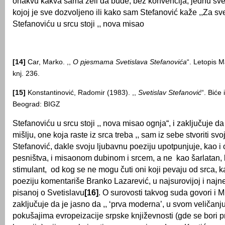
onakvu kakva sama želi da bude, bez konvencija, jednu sv
kojoj je sve dozvolјeno ili kako sam Stefanović kaže ,,Za sve
Stefanoviću u srcu stoji ,, nova misao
[14]
Car, Marko. ,,
O pjesmama Svetislava Stefanovića
“. Letopis M
knj. 236.
[15]
Konstantinović, Radomir (1983). ,,
Svetislav Stefanović
“. Biće 
Beograd: BIGZ
Stefanoviću u srcu stoji ,, nova misao ognja“, i zaklјučuje d
mišlјu, one koja raste iz srca treba ,, sam iz sebe stvoriti svo
Stefanović, dakle svoju lјubavnu poeziju upotpunjuje, kao i
pesništva, i misaonom dubinom i srcem, a ne kao šarlatan, kl
stimulant, od kog se ne mogu čuti oni koji pevaju od srca, 
poeziju komentariše Branko Lazarević, u najsurovijoj i najnep
pisanoj o Svetislavu
[16]
. O surovosti takvog suda govori i Mi
zaklјučuje da je jasno da ,, ‘prva moderna’, u svom veličanju
pokušajima evropeizacije srpske književnosti (gde se bori p