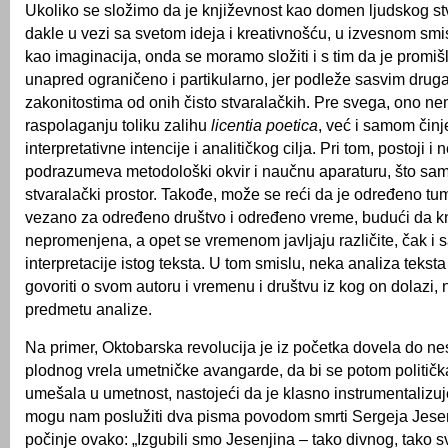
Ukoliko se složimo da je književnost kao domen ljudskog st
dakle u vezi sa svetom ideja i kreativnošću, u izvesnom sm
kao imaginacija, onda se moramo složiti i s tim da je promišl
unapred ograničeno i partikularno, jer podleže sasvim druga
zakonitostima od onih čisto stvaralačkih. Pre svega, ono n
raspolaganju toliku zalihu
licentia poetica
, već i samom čin
interpretativne intencije i analitičkog cilja. Pri tom, postoji i 
podrazumeva metodološki okvir i naučnu aparaturu, što sa
stvaralački prostor. Takođe, može se reći da je određeno t
vezano za određeno društvo i određeno vreme, budući da kn
nepromenjena, a opet se vremenom javljaju različite, čak i 
interpretacije istog teksta. U tom smislu, neka analiza tekst
govoriti o svom autoru i vremenu i društvu iz kog on dolazi
predmetu analize.
Na primer, Oktobarska revolucija je iz početka dovela do n
plodnog vrela umetničke avangarde, da bi se potom politič
umešala u umetnost, nastojeći da je klasno instrumentalizu
mogu nam poslužiti dva pisma povodom smrti Sergeja Jesen
počinje ovako: „Izgubili smo Jesenjina – tako divnog, tako s