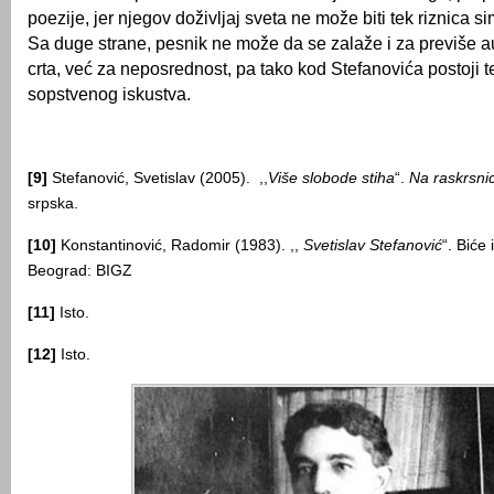
poezije, jer njegov doživlјaj sveta ne može biti tek riznica 
Sa duge strane, pesnik ne može da se zalaže i za previše a
crta, već za neposrednost, pa tako kod Stefanovića postoji te
sopstvenog iskustva.
[9]
Stefanović, Svetislav (2005). ,,
Više slobode stiha
“.
Na raskrsnic
srpska.
[10]
Konstantinović, Radomir (1983). ,,
Svetislav Stefanović
“. Biće 
Beograd: BIGZ
[11]
Isto.
[12]
Isto.