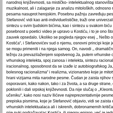
narodnoj književnosti, sa mističko- intelektualnog stanovišta
muzikalnost, ali i zalaganje za analizu mitoloških, odnosno 
pesama nasuprot herojskim. Posebnu pažnju zavređuju pe
Stefanović vidi kao anti-individuelističke, traži one univerza
sintezu u svim lјudskim bićima, kao i sintezu u svakom bić
posebnost u poetici video je upravo u Kostiću, i to je ono što 
zauvek opsedalo. Ukoliko se pogleda njegov esej ,, Nešto o 
Kostića“, i Stefanovićev sud o njemu, osnovni principi koje j
se mogu primeniti i na njega samog. On, navodi ,, dramatičnu
težnju za prevazilaženjem sopstvenog Ja, putem vrhunske o
vrhunskog intelekta, spoj zanosa i intelekta, sintezu raciona
iracionalnog, sposobnost da se izađe iz autobiografskog Ja, i
bolesnog racionalizma“ i realizma, vizionarstvo koje je mitot
hrani vizijama mita narodne pesme. Čudan je zaista njihov 
osporavani, kako nakon, tako i za života, a sa druge strane, 
poklonili i dali srpskoj književnosti. Da nije slučaj o ,,Kleon
učeniku“, kako nosi naziv Ilićeve najreprezentativnije pesme
prepiska pismima, koje je Stefanović objavio, vidi se zaista o
vrhunskih intelektualaca ali i iskrenih, dobronamernih kritič
nije puki podražavalac Kostića, ili njegov epigon, već je je