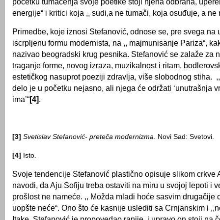
početku tumačenja svoje poetike stoji njena odbrana, uperena
energije“ i kritici koja ,, sudi,a ne tumači, koja osuđuje, a ne
Primedbe, koje iznosi Stefanović, odnose se, pre svega na u
iscrplјenu formu modernista, na ,, majmunisanje Pariza“, ka
nazivao beogradski krug pesnika. Stefanović se zalaže za 
traganje forme, novog izraza, muzikalnost i ritam, bodlerovski
estetičkog nasuprot poeziji zdravlјa, više slobodnog stiha. ,
delo je u početku nejasno, ali njega će održati ‘unutrašnja v
ima’“
[4]
.
[3]
Svetislav Stefanović- preteča modernizma
. Novi Sad: Svetovi.
[4]
Isto.
Svoje tendencije Stefanović plastično opisuje slikom crkve A
navodi, da Aju Sofiju treba ostaviti na miru u svojoj lepoti i ve
prošlost ne nameće. ,, Možda mladi hoće sasvim drugačije 
uopšte neće“. Ono što će kasnije uslediti sa Crnjanskim i ,
Itake, Stefanović je propovedao ranije, i upravo on stoji na