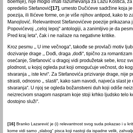
boemije), nije moglo imati razumevanja za Lazu Kostića, za
opredelio Stefanović
[17]
, umesto Dučićeve sadržine koja je 
poezija, ili Ilićeve forme, on je više njihov antipod, kako to 
Manojlović. Relevantnost Stefanovićeve poezije prikazana j
Popovićevoj ,,celoj lepoj“ antologiji, a zanimlјivo je da pesme 
Pred kraj leta“, čak i ne nailaze na negativne kritike.
Kroz pesmu ,, U ime večnoga“, takođe se provlači motiv lјubav
dozivanje drage ,, Dođi, draga ,dođi“, tipično za romantizam
osećanje, Stefanović u dragoj vidi produžetak sebe, kroz sv
plodnost, u kojoj ogleda put koji omogućuje večnost, do ko
stvaranja ,, iste krvi“. Za Stefanovića prizivanje drage, nije
strasti, odnosno ,, slasti“, kako sam navodi, najveća slast je 
stvaranja“. U njoj se ogleda božanstveni duh koji odiše nei
neizrecivom snagom naspram koje stoji krhko lјudsko telo ko
dostojno služi“.
[16]
Branko Lazarević je (i) relevantnost svog suda pokazao i u kriti
kome vidi samo „slabog“ pisca koji nastoji da ispadne velik, zahvalju