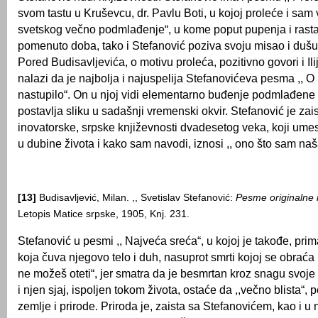
svom tastu u Kruševcu, dr. Pavlu Boti, u kojoj proleće i sam v
svetskog večno podmlađenje“, u kome poput pupenja i rast
pomenuto doba, tako i Stefanović poziva svoju misao i dušu d
Pored Budisavlјevića, o motivu proleća, pozitivno govori i Ili
nalazi da je najbolјa i najuspelija Stefanovićeva pesma ,, O 
nastupilo“. On u njoj vidi elementarno buđenje podmlađene p
postavlјa sliku u sadašnji vremenski okvir. Stefanović je zai
inovatorske, srpske književnosti dvadesetog veka, koji umest
u dubine života i kako sam navodi, iznosi ,, ono što sam naš
[13]
Budisavljević, Milan. ,, Svetislav Stefanović:
Pesme originalne 
Letopis Мatice srpske, 1905, Knj. 231.
Stefanović u pesmi ,, Najveća sreća“, u kojoj je takođe, pri
koja čuva njegovo telo i duh, nasuprot smrti kojoj se obraća :
ne možeš oteti“, jer smatra da je besmrtan kroz snagu svoje 
i njen sjaj, ispolјen tokom života, ostaće da ,,večno blista“,
zemlјe i prirode. Priroda je, zaista sa Stefanovićem, kao i