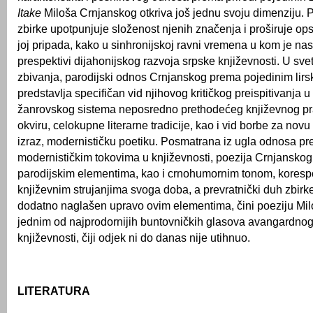
Itake
Miloša Crnjanskog otkriva još jednu svoju dimenziju. P
zbirke upotpunjuje složenost njenih značenja i proširuje op
joj pripada, kako u sinhronijskoj ravni vremena u kom je nast
prespektivi dijahonijskog razvoja srpske književnosti. U sv
zbivanja, parodijski odnos Crnjanskog prema pojedinim lir
predstavlja specifičan vid njihovog kritičkog preispitivanja u
žanrovskog sistema neposredno prethodećeg književnog prav
okviru, celokupne literarne tradicije, kao i vid borbe za novu
izraz, modernističku poetiku. Posmatrana iz ugla odnosa p
modernističkim tokovima u književnosti, poezija Crnjanskog 
parodijskim elementima, kao i crnohumornim tonom, korespo
književnim strujanjima svoga doba, a prevratnički duh zbirk
dodatno naglašen upravo ovim elementima, čini poeziju Mi
jednim od najprodornijih buntovničkih glasova avangardnog
književnosti, čiji odjek ni do danas nije utihnuo.
LITERATURA