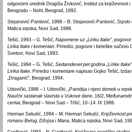
odgovorni urednik Dragiša Živković, Institut za književnost 
Beogradu – Nolit, Beograd, 1992.
Stojanović-Pantović, 1998 – B. Stojanović-Pantović,
Srpski
Matica srpska, Novi Sad, 1998.
Tešić, 1993 – G. Tešić,
Napomene uz „Liriku Itake”
, pogovor
Lirika Itake i komentari
. Priredio, pogovor i beleške sačinio 
Svetovi, Novi Sad, 1993.
Tešić, 1994 – G. Tešić,
Sedamdeset pet godina „Lirike Itake”
Lirika Itake
. Priredio i komentare napisao Gojko Tešić, Izda
„Draganić”, Beograd, 1994.
Udovički, 1986 – I. Udovički, „Parodija i njeni dometi u srpsk
Naučni sastanak slavista u Vukove dane
,
16/2, Međunarodni
centar, Beograd – Novi Sad – Tršić, 10–14. IX 1986.
Herman Sekulić, 1994 – M. Herman Sekulić,
Književnost pr
romanu Belog, Džojsa i Mana
, Matica srpska, Novi Sad, 19
Cvetković, 1993 – N. Cvetković,
Književno-poetičke studije
,