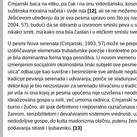
Crnjanski baca na etiku, pa čak i na onu vidovdansku, kosov
suštinska moralna načela i ovde ista
[12]
, ali se ne možemo p
Ješićevom ubeđenju da je ova pesma upravo ono što joj nas
2004, 57), budući da se ditiramb u izvornom smislu peva u 
nikako smrti, ma kako ona bila častan i u etičkom smislu sve
U pesmi
Nova serenata
(Crnjanski, 1993, 57) može se prep
izobličavanje elemenata trubadurske poezije i konkretne poe
je bila dominantna forma toga pesništva. U novom vremenu 
izmenjenim socijalnim okolnostima lirski subjekt ove pesme 
ulica” odbacuje kao suvišne i besmislene sve atribute negd
tradicije pevanja serenada i udvaranja; poriče se sladunjav
dekor koji je bio neizostavan za serenadu shvaćenu u tradi
jer više ni ona kojoj je pesma upućena nije uzvišena i neod
idealizovana gospa u svili, već umorna radnica. Crnjanski 
burno i žučno, ali ipak definitivno i nepovratno razračunava
žanrom, senzibilitetom i devalviranim sistemom vrednosti, u
nedodirljive gospe, do kulta madonizma običnu, putenu žen
podavanja strasti i ljubavniku.
[13]