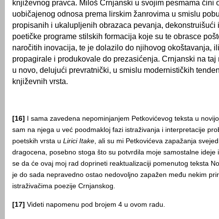
književnog pravca. Miloš Crnjanski u svojim pesmama čini 
uobičajenog odnosa prema lirskim žanrovima u smislu pobu
propisanih i ukalupljenih obrazaca pevanja, dekonstruišući i
poetičke programe stilskih formacija koje su te obrasce pošt
naročitih inovacija, te je dolazilo do njihovog okoštavanja, ili
propagirale i produkovale do prezasićenja. Crnjanski na taj 
u novo, delujući prevratnički, u smislu modernističkih tenden
književnih vrsta.
[16]
I sama zavedena nepominjanjem Petkovićevog teksta u novijoj l
sam na njega u već poodmakloj fazi istraživanja i interpretacije pr
poetskih vrsta u
Lirici Itake
, ali su mi Petkovićeva zapažanja sveje
dragocena, posebno stoga što su potvrdila moje samostalne ideje 
se da će ovaj moj rad doprineti reaktualizaciji pomenutog teksta No
je do sada nepravedno ostao nedovoljno zapažen među nekim prir
istraživačima poezije Crnjanskog.
[17]
Videti napomenu pod brojem 4 u ovom radu.