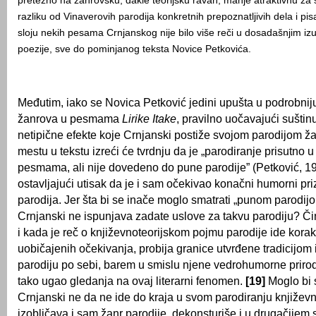
pretežno na žanrovsku, dakle teorijsku ravan, manje atraktivnu za š
razliku od Vinaverovih parodija konkretnih prepoznatljivih dela i pi
sloju nekih pesama Crnjanskog nije bilo više reči u dosadašnjim i
poezije, sve do pominjanog teksta Novice Petkovića.
Međutim, iako se Novica Petković jedini upušta u podrobnij
žanrova u pesmama
Lirike Itake
, pravilno uočavajući suštin
netipične efekte koje Crnjanski postiže svojom parodijom 
mestu u tekstu izreći će tvrdnju da je „parodiranje prisutno
pesmama, ali nije dovedeno do pune parodije” (Petković, 19
ostavljajući utisak da je i sam očekivao konačni humorni pri
parodija. Jer šta bi se inače moglo smatrati „punom parodijo
Crnjanski ne ispunjava zadate uslove za takvu parodiju? Či
i kada je reč o književnoteorijskom pojmu parodije ide korak
uobičajenih očekivanja, probija granice utvrđene tradicijom 
parodiju po sebi, barem u smislu njene vedrohumorne priro
tako ugao gledanja na ovaj literarni fenomen.
[19]
Moglo bi s
Crnjanski ne da ne ide do kraja u svom parodiranju književ
izobličava i sam žanr parodije, dekonsturiše i u drugačijem 