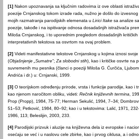
[1]
Nakon upoznavanja sa ključnim radovima iz ove oblasti istraživ
poezije Crnjanskog tokom izrade rada, nužno je došlo do izvesno
mojih razmatranja parodijskih elemenata u
Lirici Itake
sa analize s
poezije, takođe i na ispitivanje odnosa dosadašnjih istraživača pr
Miloša Crnjanskog, i to uporednim pregledom dosadašnjih kritičkih
interpretativnih tekstova sa osvrtom na ovaj problem.
[2]
Videti manifestativne tekstove Crnjanskog u kojima iznosi svoje
(
Objašnjenje „Sumatre”
;
Za slobodni stih
), kao i kritičke osvrte na 
suvremenih mu pesnika (članci o poeziji Miloša G. Ćurčića, Ljubomi
Andrića i dr.) u: Crnjanski, 1999.
[3]
O teorijskom određenju prirode, vrsta i funkcije parodije, kao i t
kao njenom naročitom obliku, videti:
Rečnik književnih termina
, 19
Prop (Propp), 1984, 75-77; Herman Sekulić, 1994, 7–34; Dombrovs
51–53; Petković, 1984, 80–92; kao i u tekstovima: Lalić, 1971, 232
1986, 113; Beleslijin, 2003, 233.
[4]
Parodijski prizvuk i aluzije na književna dela iz evropske i nacion
osećaju se već i u naslovu cele zbirke, kao i prvog ciklusa, a i o