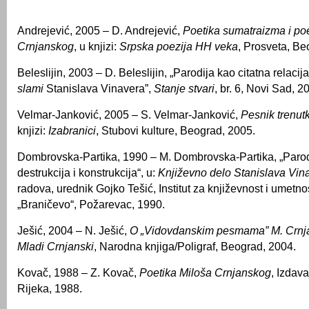
Andrejević, 2005 – D. Andrejević,
Poetika sumatraizma i po
Crnjanskog
, u knjizi:
Srpska poezija HH veka
,
Prosveta, Be
Beleslijin, 2003 – D. Beleslijin, „Parodija kao citatna relacij
slami
Stanislava Vinavera”,
Stanje stvari
, br. 6, Novi Sad, 2
Velmar-Janković, 2005 – S. Velmar-Janković,
Pesnik trenutk
knjizi:
Izabranici
, Stubovi kulture, Beograd, 2005.
Dombrovska-Partika, 1990 – M. Dombrovska-Partika, „Parod
destrukcija i konstrukcija“, u:
Književno delo Stanislava Vin
radova, urednik Gojko Tešić, Institut za književnost i umetn
„Braničevo“, Požarevac, 1990.
Ješić, 2004 – N. Ješić,
O „Vidovdanskim pesmama” M. Crnj
Mladi Crnjanski
, Narodna knjiga/Poligraf, Beograd, 2004.
Kovač, 1988 – Z. Kovač,
Poetika Miloša Crnjanskog
, Izdava
Rijeka, 1988.