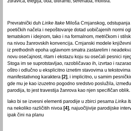
zdravica, elegija, oda, ditiramb, serenada, molitva.
Prevratnički duh
Lirike Itake
Miloša Crnjanskog, odstupanja 
poetičkih načela i nepoštovanje dotad uobičajenih normi o
tematskom i idejnom, tako i na formalnom, metričkom i stils
na nivou žanrovskih konvencija. Crnjanski modele književn
iz prethodnih epoha uglavnom smatra zastarelim i neadekva
novu osećajnost, ritam i ekstazu koju su osećali pesnici nje
Stoga im se suprotstavljao, razobličavao ih, izvrtao i razar
oštro i odlučno u eksplicitno iznetim stavovima u tekstovima 
manifestativnog karaktera
[2]
, i implicitno, u samim pesničk
gde mu je kao izuzetno pogodno sredstvo poslužila, između 
parodija, to jest travestija žanrova kao njen specifičan oblik
Iako bi se izvesni elementi parodije u zbirci pesama
Lirika I
na nekoliko različitih nivoa
[4]
, najuočljivije parodijske inte
ipak čini na planu