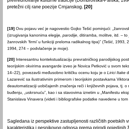
prevrednovanje kulturne tradicije (Dombrovska-Partika, 1990, 
pretežni cilj rane poezije Crnjanskog.
[20]
[19]
Ovu pojavu već je nagovestio Gojko Tešić pominjući: „žanrovsk
(izrugivanja kanonima elegije,
parodije
, ditiramba, molitve, itd. – t
žanrovskih ’firmi’ u funkciji preloma radikalnog tipa)” (Tešić, 1993, 27
1994, 274 – podvlačenje je moje).
[20]
Interesantnu kontekstualizaciju prevratničkog parodijskog po
teorijskim okvirima avangarde izveo je Novica Petković u svom teks
14–22), povezavši međusobno kritičku ocenu koju je o
Lirici Itake
d
Lazarević sa ilustrativnim primerom i teorijskim postavkama Viktor
deautomatizaciji uobičajenih značenja reči i književnih pojava, tj.
buđenju, „uskrsnuću”, kao i sa stavovima iznetim u „Manifestu eksp
Stanislava Vinavera (videti i bibliografske podatke navedene u tom 
Sagledana iz perspektive zastupljenosti različitih poetskih vr
karakteristika i pesnikovog odnosa prema prirodi pojedinih