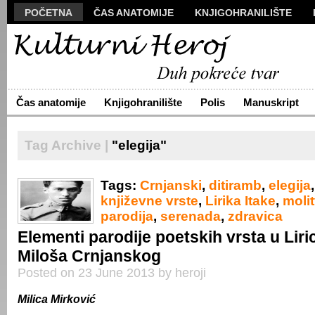
POČETNA
ČAS ANATOMIJE
KNJIGOHRANILIŠTE
MANUSKRIPT
POLIS
VIZUALI
NOVA PROZA
S
ARHIVA
O NAMA
ŽIVA REČ
KONTAKT
Čas anatomije
Knjigohranilište
Polis
Manuskript
Tag Archive |
"elegija"
Tags:
Crnjanski
,
ditiramb
,
elegija
književne vrste
,
Lirika Itake
,
moli
parodija
,
serenada
,
zdravica
Elementi parodije poetskih vrsta u Liric
Miloša Crnjanskog
Posted on 23 June 2013 by heroji
Milica
Mirković