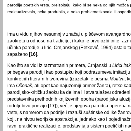
parodije poetskih vrsta, preispitaju, kako bi se neka od njih možda p
reaktualizovala, neka produbila, a neka problematizovala ili osporil
ima u vidu njihov nesumnjiv značaj u piščevom avangardn
zaokretu u odnosu na tradiciju, i kako je prvo ozbiljnije razm
učinka parodije u lirici Crnjanskog (Petković, 1994) ostalo 
zapaženo
[16]
.
Kao što se vidi iz razmatranih primera, Crnjanski u
Lirici Ita
pribegava parodiji kao postupku koji podrazumeva imitaciju
konkretnih literarnih tvorevina (izuzetak je pesma
Molitva
,
k
ima
Očenaš
, ali opet kao najuzorniji primer žanra), retko 
parodijsko-kritičku žaoku ka delima ili stvaralaštvu određeni
predstavnika prethodnih književnih epoha (parodijska aluzi
rodoljubivu poeziju
[17]
), već je njegova parodija uperena
vrste, s namerom da podrije i razruši suštinske odlike žanr
koji, na nivou teorijske apstrakcije, jednako kao i pojedinačn
ravni praktične realizacije, predstavljaju sistem poetičkih 