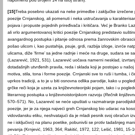
napomenu pod brojem 14 na istoj strani).
[15]
Treba posebno ukazati na neke primedbe i zaključke izrečen
poezije Crnjanskog, ali pomenuti i neka ustručavanja u karakterisa
pojava i propuste pojednih priređivača i kritičara. Već je Branko La
ali vrlo argumentovanoj kritici poezije Crnjanskog predstavio sušti
avangardnog postupka i pitanje odnosa prema žanrovskim obrasci
pošao ulicom i, kao pustahija, psuje, grdi, razbija izloge, izvrće na
ulicama, diže ’firme’ sa jedne radnje i meće na druge, sudara se sa 
(Lazarević, 1921, 531). Lazarević uočava namerni nesklad, izvrtanj
dotadašnjih utvrđenih pravila, reda i sklada koji je postojao u našoj l
motiva, stila, tona i forme poezije. Crnjanski sve to ruši i tumba, i č
uprkos tradiciji, a to je u biti osnovna odlika parodije, kako u pog
grčke reči koja je uzeta za književnoteorijski pojam, tako i u pogle
literarnog postupka u književnoistorijskom razvoju (
Rečnik književn
570–571). No, Lazarević se neće upuštati u razmatranje parodijsk
poezije, jer je za njega najveći greh Crnjanskog bio udarac na kosov
vidovdansku etiku, neshvatajući da je mladi pesnik svoj obračun i
ne i isključivo) na planu poetike, pobunivši se protiv tadašnjeg man
pevanja (Krnjević, 1963, 364; Rakitić, 1972, 122; Lešić, 1981, 15-