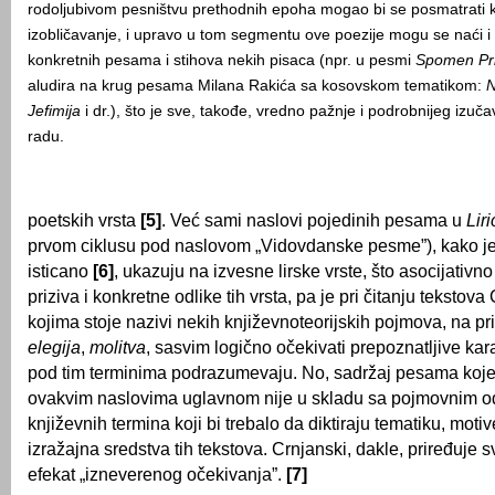
rodoljubivom pesništvu prethodnih epoha mogao bi se posmatrati 
izobličavanje, i upravo u tom segmentu ove poezije mogu se naći i 
konkretnih pesama i stihova nekih pisaca (npr. u pesmi
Spomen Pri
aludira na krug pesama Milana Rakića sa kosovskom tematikom:
N
Jefimija
i dr.), što je sve, takođe, vredno pažnje i podrobnijeg izu
radu.
poetskih vrsta
[5]
. Već sami naslovi pojedinih pesama u
Liri
prvom ciklusu pod naslovom „Vidovdanske pesme”), kako je 
isticano
[6]
, ukazuju na izvesne lirske vrste, što asocijativno
priziva i konkretne odlike tih vrsta, pa je pri čitanju teksto
kojima stoje nazivi nekih književnoteorijskih pojmova, na p
elegija
,
molitva
, sasvim logično očekivati prepoznatljive kara
pod tim terminima podrazumevaju. No, sadržaj pesama koje
ovakvim naslovima uglavnom nije u skladu sa pojmovnim 
književnih termina koji bi trebalo da diktiraju tematiku, motive
izražajna sredstva tih tekstova. Crnjanski, dakle, priređuje 
efekat „izneverenog očekivanja”.
[7]