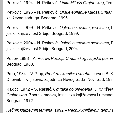
Petković, 1994 – N. Petković,
Lirika Miloša Crnjanskog
, Ter
Petković, 1996 – N. Petković,
Lirske epifanije Miloša Crnja
književna zadruga, Beograd, 1996.
Petković, 1999 – N. Petković,
Ogledi o srpskim pesnicima
, 
jezik i književnost Srbije, Beograd, 1999.
Petković, 2004 – N. Petković,
Ogledi o srpskim pesnicima
, 
jezik i književnost Srbije, Beograd, 2004.
Petrov, 1988 – A. Petrov,
Poezija Crnjanskog i srpsko pesni
Beograd, 1988.
Prop, 1984 – V. Prop,
Problemi komike i smeha
, preveo B. 
Dnevnik – Književna zajednica Novog Sada, Novi Sad, 198
Rakitić, 1972 – S. Rakitić,
Od Itake do priviđenja
, u:
Književ
Crnjanskog
. Zbornik radova, Institut za književnost i umetno
Beograd, 1972.
Rečnik književnih termina
, 1992 –
Rečnik književnih termin