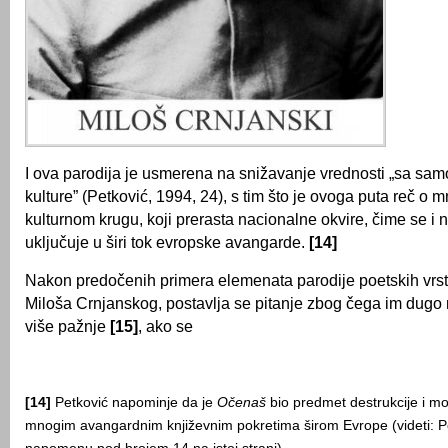
I ova parodija je usmerena na snižavanje vrednosti „sa samo
kulture” (Petković, 1994, 24), s tim što je ovoga puta reč o 
kulturnom krugu, koji prerasta nacionalne okvire, čime se i 
uključuje u širi tok evropske avangarde.
[14]
Nakon predočenih primera elemenata parodije poetskih vrs
Miloša Crnjanskog, postavlja se pitanje zbog čega im dugo
više pažnje
[15]
, ako se
[14]
Petković napominje da je
Očenaš
bio predmet destrukcije i mo
mnogim avangardnim književnim pokretima širom Evrope (videti: Pe