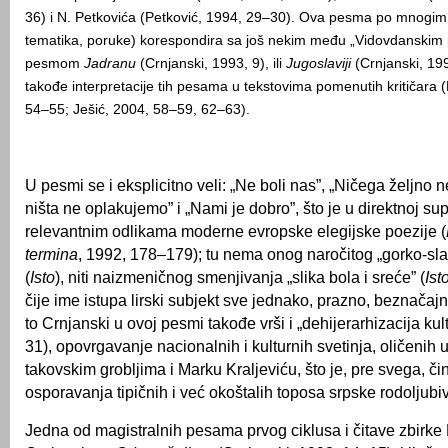
36) i N. Petkovića (Petković, 1994, 29–30). Ova pesma po mnogim
tematika, poruke) korespondira sa još nekim među „Vidovdanskim
pesmom
Jadranu
(Crnjanski, 1993, 9), ili
Jugoslaviji
(Crnjanski, 199
takođe interpretacije tih pesama u tekstovima pomenutih kritičara (
54–55; Ješić, 2004, 58–59, 62–63).
U pesmi se i eksplicitno veli: „Ne boli nas”, „Ničega željno 
ništa ne oplakujemo” i „Nami je dobro”, što je u direktnoj sup
relevantnim odlikama moderne evropske elegijske poezije (
termina
, 1992, 178–179); tu nema onog naročitog „gorko-sl
(
Isto
), niti naizmeničnog smenjivanja „slika bola i sreće” (
Ist
čije ime istupa lirski subjekt sve jednako, prazno, beznačaj
to Crnjanski u ovoj pesmi takođe vrši i „dehijerarhizacija kul
31), opovrgavanje nacionalnih i kulturnih svetinja, oličenih 
takovskim grobljima i Marku Kraljeviću, što je, pre svega, či
osporavanja tipičnih i već okoštalih toposa srpske rodoljubi
Jedna od magistralnih pesama prvog ciklusa i čitave zbirke