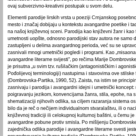
ovaj subverzivno-kreativni postupak u svom delu.
Elementi parodije lirskih vrsta u poeziji Crnjanskog posebn
mesto i značaj dobijaju u kontekstu avangardne poetike i ta
na našoj književnoj sceni. Parodija kao književni žanr i ka
umetnosti uopšte, odnosno parodijski stav autora ne samo da
zastupljeni u delima avangardnog perioda, već su se upravo
zasnivali mnogi umetnički pogledi i programi. Kao „misaona
avangardne literarne svijesti”, po rečima Marije Dombrovske
je prisutna „u svim tzv. rušilačkim (antagonističkim i agonis
Pođolijevoj terminologiji) nastupima i stavovima ove stilske 
(Dombrovska-Partika, 1990, 52). Zaista, na istim se princip
zasnivaju i parodija i avangardni idejni i umetnički koncept: n
poigravanju jezikom, konvencijama žanra, stila, epohe, na sim
shematizaciji njihovih odlika, sa ciljem razaranja sistema o
bilo da je reč o nečijem individualnom stvaralaštvu, ili o nac
književnoj tradiciji ili celokupnoj kulturnoj baštini, u čemu je 
avangardne pobune protiv smisla. Po mišljenju Dombrovske
zajednička odlika parodije i avangardne literarne svesti jest