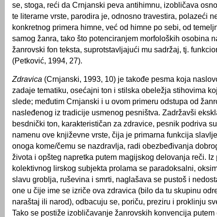
se, stoga, reći da Crnjanski peva antihimnu, izobličava os
te literarne vrste, parodira je, odnosno travestira, polazeći 
konkretnog primera himne, već od himne po sebi, od temeljni
samog žanra, tako što potenciranjem morfoloških osobina 
žanrovski fon teksta, suprotstavljajući mu sadržaj, tj. funkc
(Petković, 1994, 27).
Zdravica
(Crnjanski, 1993, 10) je takođe pesma koja naslo
zadaje tematiku, osećajni ton i stilska obeležja stihovima k
slede; međutim Crnjanski i u ovom primeru odstupa od žan
nasleđenog iz tradicije usmenog pesništva. Zadržavši ekskl
besdnički ton, karakterističan za zdravice, pesnik podriva s
namenu ove književne vrste, čija je primarna funkcija slavlje
onoga kome/čemu se nazdravlja, radi obezbeđivanja dobrog
života i opšteg napretka putem magijskog delovanja reči. Iz 
kolektivnog lirskog subjekta prolama se paradoksalni, oksim
slavu groblja, ruševina i smrti, naglašava se pustoš i nedost
one u čije ime se izriče ova zdravica (bilo da tu skupinu o
naraštaj ili narod), odbacuju se, poriču, preziru i proklinju sv
Tako se postiže izobličavanje žanrovskih konvencija putem 