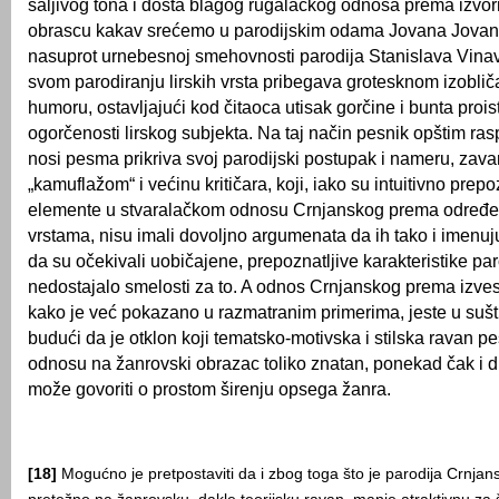
šaljivog tona i dosta blagog rugalačkog odnosa prema izv
obrascu kakav srećemo u parodijskim odama Jovana Jovano
nasuprot urnebesnoj smehovnosti parodija Stanislava Vinav
svom parodiranju lirskih vrsta pribegava grotesknom izoblič
humoru, ostavljajući kod čitaoca utisak gorčine i bunta proist
ogorčenosti lirskog subjekta. Na taj način pesnik opštim ra
nosi pesma prikriva svoj parodijski postupak i nameru, zava
„kamuflažom“ i većinu kritičara, koji, iako su intuitivno prep
elemente u stvaralačkom odnosu Crnjanskog prema određ
vrstama, nisu imali dovoljno argumenata da ih tako i imenuj
da su očekivali uobičajene, prepoznatljive karakteristike parod
nedostajalo smelosti za to. A odnos Crnjanskog prema izve
kako je već pokazano u razmatranim primerima, jeste u sušti
budući da je otklon koji tematsko-motivska i stilska ravan 
odnosu na žanrovski obrazac toliko znatan, ponekad čak i d
može govoriti o prostom širenju opsega žanra.
[18]
Mogućno je pretpostaviti da i zbog toga što je parodija Crnj