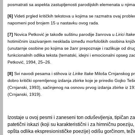
posmatrati sa aspekta zastupljenosti parodijskih elemenata u njima
[6]
Videti prgled kritičkih tekstova u kojima se razmatra ovaj proble
napomeni pod brojem 15 u nastavku ovog rada.
[7]
Novica Petković je takođe suštinu parodije žanrova u
Lirici Itake
hotimičnim izazivanjem nesklada između morfoloških osobina knjiž
(unutarnje osobine po kojima se žanr prepoznaje i razlikuje od drug
funkcionalnih odlika teksta (tematski, idejni i emocionalni opseg za
Petković, 1994, 25–26.
[8]
Svi navodi pesama i stihova iz
Lirike Itake
Miloša Crnjanskog pr
dobro kritički opremljenog izdanja zbirke koje je priredio Gojko Teš
(Crnjanski, 1993), sačinjenog na osnovu prvog izdanja zbirke iz 19
(Crnjanski, 1919).
Izostaje u ovoj pesmi i zaneseni ton
oduševljenja
, tipičan z
patetični iskazi (koji su karakteristični i za himničnu poeziju,
opšta odlika ekspresionističke poezije) odišu gorčinom, te