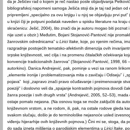
da je Ješićev rad o kojem je reč nastao posle objavljivanja Petković
bibliografskoj napomeni samoga Ješića stoji da je taj rad jedan od o
pripremljeni „specijalno za ovu knjigu i u njoj se objavljuju prvi put” 
u knjizi čiji je potpuni podatak naveden u spisku literature na kraju
skraćenicu: Ješić, 2004), što znači da je autoru mogao biti poznat i 
nije uzet u obzir.) Međutim, Bojani Stojanović-Pantović nije promak
žanrovskim odrednicama” u
Lirici Itake
, koje, po njenim rečima, im
razgradnje postojećih tematsko-afektivnih dimenzija ovih invarijant
srpske književnosti, već cilja i na promenu
čitalačkih očekivanja
koj
konvencije tradicionalnih žanrova“ (Stojanović-Pantović, 1998, 66 
autorkino). Danica Andrejević, pak, pominje u vezi sa ranom liriko
„elemente ironije i problematizovanja mita o zavičaju i Odiseju” i „s
pojava” koji „zapravo znači pravo očuđavanje i preimenovanje stva
poeziji“ i doslovno veli da „spajanje kontrastnih pojmova dovodi ča
žanra poezije i svih drugih vrsta” (Andrejević, 2005, 52–53), mada 
ostaje pomalo nejasna. (Na osnovu toga se može zaključiti da auto
književnom vrstom, a ne rodom, ili, pak, na ostale rodove gleda kao
svakom slučaju, došlo je do terminološke nejasnoće usled izvesn
viđenju hijerarhije ovih književnih pojmova.) Čini mi se, stoga, da p
do sada izneta mišljenja o parodijskim elementima u
Lirici Itake
, p