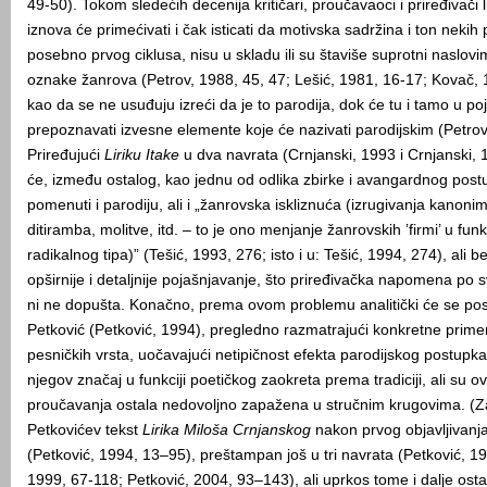
49-50). Tokom sledećih decenija kritičari, proučavaoci i priređivači 
iznova će primećivati i čak isticati da motivska sadržina i ton nek
posebno prvog ciklusa, nisu u skladu ili su štaviše suprotni naslovi
oznake žanrova (Petrov, 1988, 45, 47; Lešić, 1981, 16-17; Kovač, 
kao da se ne usuđuju izreći da je to parodija, dok će tu i tamo u p
prepoznavati izvesne elemente koje će nazivati parodijskim (Petrov
Priređujući
Liriku Itake
u dva navrata (Crnjanski, 1993 i Crnjanski, 
će, između ostalog, kao jednu od odlika zbirke i avangardnog pos
pomenuti i parodiju, ali i „žanrovska iskliznuća (izrugivanja kanonim
ditiramba, molitve, itd. – to je ono menjanje žanrovskih ’firmi’ u fun
radikalnog tipa)” (Tešić, 1993, 276; isto i u: Tešić, 1994, 274), ali 
opširnije i detaljnije pojašnjavanje, što priređivačka napomena po svo
ni ne dopušta. Konačno, prema ovom problemu analitički će se post
Petković (Petković, 1994), pregledno razmatrajući konkretne prime
pesničkih vrsta, uočavajući netipičnost efekta parodijskog postupk
njegov značaj u funkciji poetičkog zaokreta prema tradiciji, ali su 
proučavanja ostala nedovoljno zapažena u stručnim krugovima. (Zan
Petkovićev tekst
Lirika Miloša Crnjanskog
nakon prvog objavljivanja 
(Petković, 1994, 13–95), preštampan još u tri navrata (Petković, 19
1999, 67-118; Petković, 2004, 93–143), ali uprkos tome i dalje ost