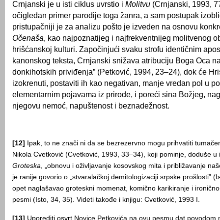
Crnjanski je u isti ciklus uvrstio i
Molitvu
(Crnjanski, 1993, 77
očigledan primer parodije toga žanra, a sam postupak izobl
pristupačniji je za analizu pošto je izveden na osnovu konkr
Očenaša
, kao najpoznatijeg i najfrekventnijeg molitvenog o
hrišćanskoj kulturi. Započinjući svaku strofu identičnim apos
kanonskog teksta, Crnjanski snižava atribuciju Boga Oca na „
donkihotskih priviđenja” (Petković, 1994, 23–24), dok će Hri
izokrenuti, postaviti ih kao negativan, manje vredan pol u 
elementarnim pojavama iz prirode, i poreći sina Božjeg, na
njegovu nemoć, napuštenost i beznadežnost.
[12]
Ipak, to ne znači ni da se bezrezervno mogu prihvatiti tumačen
Nikola Cvetković (Cvetković, 1993, 33–34), koji pominje, doduše u 
Groteska
, „obnovu i oživljavanje kosovskog mita i približavanje n
je ranije govorio o „stvaralačkoj demitologizaciji srpske prošlosti” (I
opet naglašavao groteskni momenat, komično karikiranje i ironično-k
pesmi (Isto, 34, 35). Videti takođe i knjigu: Cvetković, 1993 I.
[13]
Uporediti osvrt Novice Petkovića na ovu pesmu dat povodom n