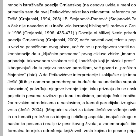
mnogih istraživača poezije Crnjanskog (na osnovu uvida u meni dos
primetila sam da ovaj Petkovićev tekst kao relevantnu referencu 
Tešić (Crnjanski, 1994, 263) i B. Stojanović-Pantović (Stojanović-P
a čak nije naveden ni u inače vrlo iscrpnoj bibliografiji radova o C
iz 1996 (Crnjanski, 1996, 435-471).) Docnije ni Milivoj Nenin prire
poeziju Crnjanskog (Crnjanski, 2002) neće navesti ovaj tekst u popis
u vezi sa pesništvom ovog pisca, već će se u predgovoru vratiti na
konstatacije da u „ključnim pesmama“ prvog ciklusa zbirke „imamo 
pripadaju takozvanom visokom stilu) i sadržaja koji je nizak i prost”
izbegavajući da tu pojavu nazove parodijom, već govori o „proširen
činjenice“ (Isto). A da Petkovićeve interpretacije i zaključke nije im
Ješić (ili ih je namerno prenebregao budući da su unekoliko suprot
stavovima) potvrđuju njegove tvrdnje koje, iako priznaju da se naslo
pojedinih pesama razilaze po tonu i motivima, pobijaju čak i ironi
žanrovskim odrednicama u naslovima, a kamoli parodijsko izrugivan
vrsta (Ješić, 2004). (Mogućni razlozi za takvo Ješićevo viđenje ovi
ih on tumači pretežno sa idejnog i etičkog aspekta, imajući strogo
nastanka pesama i realije iz pesnikovog života, a zanemarujući, či
formalna teorijska određenja književnih vrsta kojima te pesme pri