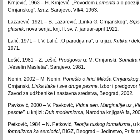
Krnjević, 1963 – H. Krnjević, „Povodom
Lamenta
a o poeziji
Crnjanskog”,
Izraz
, Sarajevo, VII/4, 1963.
Lazarević, 1921 – B. Lazarević, „Lirika G. Crnjanskog”,
Srps
glasnik
, nova serija, knj. II, sv. 7, januar-april 1921.
Lalić, 1971 – I. V. Lalić, „O parodijama”, u knjizi:
Kritika i del
1971.
Lešić, 1981 – Z. Lešić,
Predgovor
u: M. Crnjanski,
Sumatra 
„Veselin Masleša”, Sarajevo, 1981.
Nenin, 2002 – M. Nenin,
Ponešto o lirici Miloša Crnjanskog
Crnjanski,
Lirika Itake i sve druge pesme
. Izbor i predgovor 
Zavod za udžbenike i nastavna sredstva, Beograd, 2002.
Pavković, 2000 – V. Pavković,
Vidna sen. Marginalije uz „
pesme”
, u knjizi:
Duh modernizma
, Narodna knjiga/Alfa, 20
Petković, 1984 – N. Petković,
Teorija ruskog formalizma
, u k
formalizma ka semiotici
, BIGZ, Beograd – Jedinstvo, Prištin