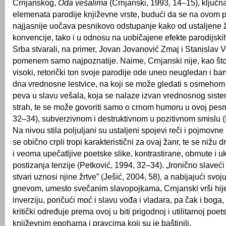
Crnjanskog,
Oda vešalima
(Crnjanski, 1993, 14–15), ključna
elemenata parodije književne vrste, budući da se na ovom
najjasnije uočava pesnikovo odstupanje kako od ustaljene
konvencije, tako i u odnosu na uobičajene efekte parodijski
Srba stvarali, na primer, Jovan Jovanović Zmaj i Stanislav V
pomenem samo najpoznatije. Naime, Crnjanski nije, kao što
visoki, retorički ton svoje parodije ode uneo neugledan i b
dna vrednosne lestvice, na koji se može gledati s osmehom
peva u slavu vešala, koja se nalaze izvan vrednosnog sistem
strah, te se može govoriti samo o crnom humoru u ovoj pesm
32–34), subverzivnom i destruktivnom u pozitivnom smislu (
Na nivou stila poljuljani su ustaljeni spojevi reči i pojmovne 
se obično crpli tropi karakteristični za ovaj žanr, te se nižu 
i veoma upečatljive poetske slike, kontrastirane, obrnute i u
postizanja tenzije (Petković, 1994, 32–34). „Ironično slaveći
stvari uznosi njine žrtve” (Ješić, 2004, 58), a nabijajući svo
gnevom, umesto svečanim slavopojkama, Crnjanski vrši hije
inverziju, poričući moć i slavu vođa i vladara, pa čak i boga
kritički određuje prema ovoj u biti prigodnoj i utilitarnoj poetsk
književnim epohama i pravcima koji su je baštinili.