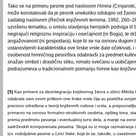
Tako se na primeru pesme pod naslovom
Himna
(Crnjanski,
može konstatovati da je pesnik unekoliko odstupio od žanr
zadatog naslovom (
Rečnik književnih termina
, 1992, 260–2
uzvišenu tematiku, u smislu slavljenja herojskih podviga ili
negirajući religioznu inspiraciju i osećajnost (ni Boga), te d
angažovanost (ni gospodara), koje bi se na osnovu dugom t
ustanovljenih karakteristika ove lirske vrste dale očekivati, i
osobenost himničnog pesništva odabravši za predmet kultnog
snažan simbol i drastičnu sliku, nimalo svečanu u uobičaje
podrazumeva u tradicionalnom poimanju himne kao književn
[5]
Kao primere za dezintegraciju književnog žanra u zbirci Miloša
odabrala sam ovom prilikom one lirske vrste čija su poetička svojstv
precizno određena u teoriji književnih rodova i vrsta, a prepoznatlji
primarno na osnovu formalno-strukturnih osobina, opšteg tona, sta
prema predmetu pevanja i eventualnoj svrsi dela, a manje na osn
sadržinskih komponenata pesama. Stoga su iz moga razmatranja o
tzv. rodoljubive pesme u
Lirici Itake
, koje bi se, takođe, u zasebno