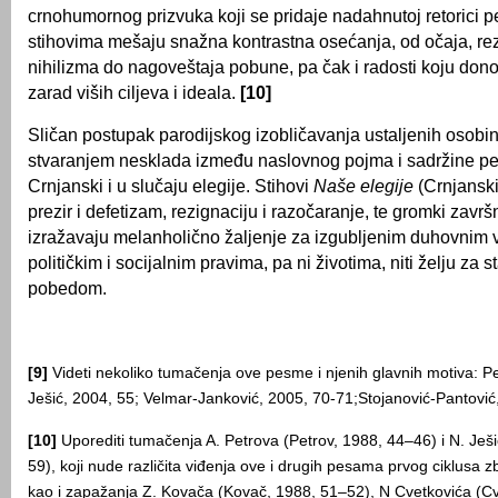
crnohumornog prizvuka koji se pridaje nadahnutoj retorici p
stihovima mešaju snažna kontrastna osećanja, od očaja, rez
nihilizma do nagoveštaja pobune, pa čak i radosti koju donos
zarad viših ciljeva i ideala.
[10]
Sličan postupak parodijskog izobličavanja ustaljenih osobin
stvaranjem nesklada između naslovnog pojma i sadržine p
Crnjanski i u slučaju elegije. Stihovi
Naše elegije
(Crnjanski
prezir i defetizam, rezignaciju i razočaranje, te gromki završn
izražavaju melanholično žaljenje za izgubljenim duhovnim 
političkim i socijalnim pravima, pa ni životima, niti želju za 
pobedom.
[9]
Videti nekoliko tumačenja ove pesme i njenih glavnih motiva: Pe
Ješić, 2004, 55; Velmar-Janković, 2005, 70-71;Stojanović-Pantović
[10]
Uporediti tumačenja A. Petrova (Petrov, 1988, 44–46) i N. Ješi
59), koji nude različita viđenja ove i drugih pesama prvog ciklusa 
kao i zapažanja Z. Kovača (Kovač, 1988, 51–52), N Cvetkovića (Cv