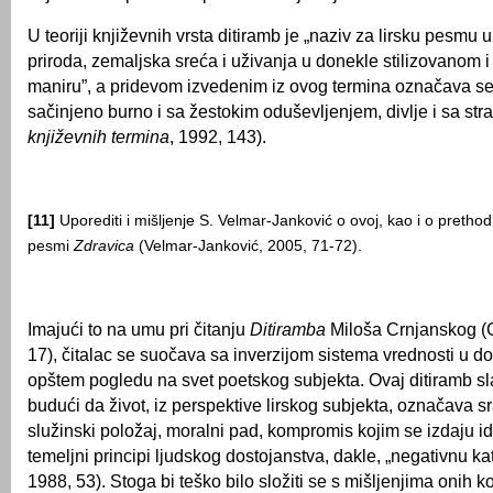
U teoriji književnih vrsta ditiramb je „naziv za lirsku pesmu u
priroda, zemaljska sreća i uživanja u donekle stilizovanom 
maniru”, a pridevom izvedenim iz ovog termina označava se 
sačinjeno burno i sa žestokim oduševljenjem, divlje i sa stra
književnih termina
, 1992, 143).
[11]
Uporediti i mišljenje S. Velmar-Janković o ovoj, kao i o preth
pesmi
Zdravica
(Velmar-Janković, 2005, 71-72).
Imajući to na umu pri čitanju
Ditiramba
Miloša Crnjanskog (C
17), čitalac se suočava sa inverzijom sistema vrednosti u dož
opštem pogledu na svet poetskog subjekta. Ovaj ditiramb sl
budući da život, iz perspektive lirskog subjekta, označava s
služinski položaj, moralni pad, kompromis kojim se izdaju id
temeljni principi ljudskog dostojanstva, dakle, „negativnu kat
1988, 53). Stoga bi teško bilo složiti se s mišljenjima onih koj