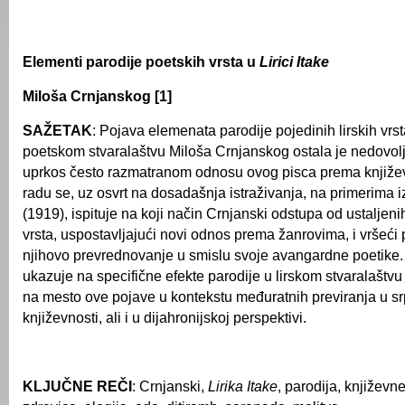
Elementi parodije poetskih vrsta u
Lirici
I
take
Miloša Crnjanskog
[1]
SAŽETAK
: Pojava elemenata parodije pojedinih lirskih vrs
poetskom stvaralaštvu Miloša Crnjanskog ostala je nedovol
uprkos često razmatranom odnosu ovog pisca prema književno
radu se, uz osvrt na dosadašnja istraživanja, na primerima 
(1919), ispituje na koji način Crnjanski odstupa od ustaljeni
vrsta, uspostavljajući novi odnos prema žanrovima, i vršeći
njihovo prevrednovanje u smislu svoje avangardne poetike
ukazuje na specifične efekte parodije u lirskom stvaralaštvu
na mesto ove pojave u kontekstu međuratnih previranja u sr
književnosti, ali i u dijahronijskoj perspektivi.
KLJUČNE REČI
: Crnjanski,
Lirika Itake
, parodija, književn