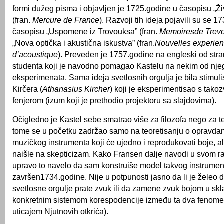
formi dužeg pisma i objavljen je 1725.godine u časopisu „Ž
(fran.
Mercure de France
). Razvoji tih ideja pojavili su se 
časopisu „Uspomene iz Trovouksa” (fran.
Memoiresde Trev
„Nova optička i akustična iskustva” (fran.
Nouvelles experien
d’acoustique
). Preveden je 1757.godine na engleski od st
studenta koji je navodno pomagao Kastelu na nekim od nje
eksperimenata. Sama ideja svetlosnih orgulja je bila stimul
Kirčera (
Athanasius Kircher
) koji je eksperimentisao s tak
fenjerom (izum koji je prethodio projektoru sa slajdovima).
Očigledno je Kastel sebe smatrao više za filozofa nego za t
tome se u početku zadržao samo na teoretisanju o opravdan
muzičkog instrumenta koji će ujedno i reprodukovati boje, al
naišle na skepticizam. Kako Fransen dalje navodi u svom ra
upravo to navelo da sam konstruiše model takvog instrument
završen1734.godine. Nije u potpunosti jasno da li je želeo 
svetlosne orgulje prate zvuk ili da zamene zvuk bojom u sk
konkretnim sistemom korespodencije između ta dva fenome
uticajem Njutnovih otkrića).