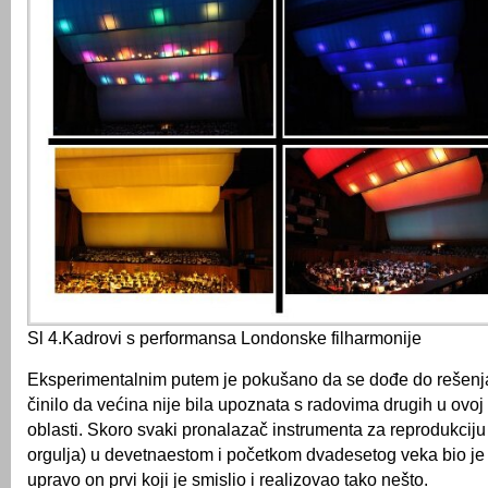
Sl 4.Kadrovi s performansa Londonske filharmonije
Eksperimentalnim putem je pokušano da se dođe do rešenja
činilo da većina nije bila upoznata s radovima drugih u ovoj
oblasti. Skoro svaki pronalazač instrumenta za reprodukciju
orgulja) u devetnaestom i početkom dvadesetog veka bio je 
upravo on prvi koji je smislio i realizovao tako nešto.