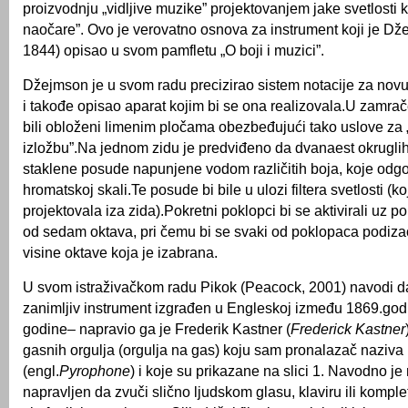
proizvodnju „vidljive muzike” projektovanjem jake svetlosti 
naočare”. Ovo je verovatno osnova za instrument koji je 
1844) opisao u svom pamfletu „O boji i muzici”.
Džejmson je u svom radu precizirao sistem notacije za nov
i takođe opisao aparat kojim bi se ona realizovala.U zamrač
bili obloženi limenim pločama obezbeđujući tako uslove za
izložbu”.Na jednom zidu je predviđeno da dvanaest okruglih
staklene posude napunjene vodom različitih boja, koje odg
hromatskoj skali.Te posude bi bile u ulozi filtera svetlosti (ko
projektovala iza zida).Pokretni poklopci bi se aktivirali uz p
od sedam oktava, pri čemu bi se svaki od poklopaca podiza
visine oktave koja je izabrana.
U svom istraživačkom radu Pikok (Peacock, 2001) navodi da
zanimljiv instrument izgrađen u Engleskoj između 1869.god
godine– napravio ga je Frederik Kastner (
Frederick Kastner
gasnih orgulja (orgulja na gas) koju sam pronalazač naziva 
(engl.
Pyrophone
) i koje su prikazane na slici 1. Navodno je
napravljen da zvuči slično ljudskom glasu, klaviru ili kompl