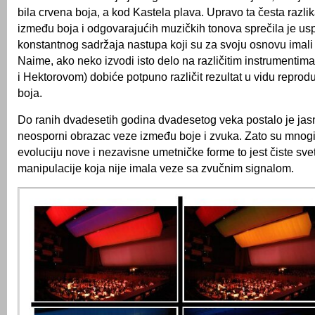
bila crvena boja, a kod Kastela plava. Upravo ta česta razli
između boja i odgovarajućih muzičkih tonova sprečila je us
konstantnog sadržaja nastupa koji su za svoju osnovu imal
Naime, ako neko izvodi isto delo na različitim instrumenti
i Hektorovom) dobiće potpuno različit rezultat u vidu reproduk
boja.
Do ranih dvadesetih godina dvadesetog veka postalo je jasn
neosporni obrazac veze između boje i zvuka. Zato su mnogi
evoluciju nove i nezavisne umetničke forme to jest čiste sve
manipulacije koja nije imala veze sa zvučnim signalom.