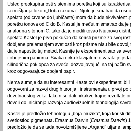
Usled preokupiranosti sistemima poretka koji su karakterisal
razmišljanja tokom„Doba razuma”, Njutn je smatrao da osn
spektra (od crvene do ljubičaste) mora da bude ekvivalent „
poretku tonova od C do B. Kastel je međutim smatrao da je 
analogna s tonom C, tako da je modifikovao Njutnovu distrib
spektra.Kastel je prvo pokušao da koristi prizme za svoj inst
dobijene prelamanjem svetlosti kroz prizme nisu bile dovolj
da je napustio taj metod. Kasnije je eksperimentisao sa sv
i obojenim papirima. Svaka dirka klavijature otvarala je jed
cilindrična poklopca za sveće, dozvoljavajući na taj način sv
kroz odgovarajuće obojeni papir.
Nema sumnje da su interesantni Kastelovi eksperimenti bili 
odgovorni za razvoj drugih teorija i instrumenata u prvoj pol
devetnaestog veka. Iako nisu dali nikakve trajne rezultate,on
doveli do iniciranja razvoja audiovizuelnih tehnologija sa
Kastel je predložio tehnologiju „boja-muzika”, koja koristi di
svetlostiod pigmenata. Erasmus Darvin (
Erasmus Darwin
) 
predložio je da se tada novoizmišljene „Argand” uljane lamp