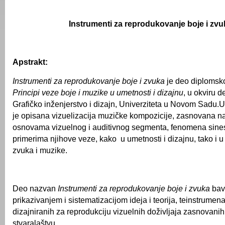
Instrumenti za reprodukovanje boje i zvu
Apstrakt:
Instrumenti za reprodukovanje boje i zvuka
je deo diplomsk
Principi veze boje i muzike u umetnosti i dizajnu
, u okviru 
Grafičko inženjerstvo i dizajn, Univerziteta u Novom Sadu
je opisana vizuelizacija muzičke kompozicije, zasnovana na
osnovama vizuelnog i auditivnog segmenta, fenomena sinest
primerima njihove veze, kako u umetnosti i dizajnu, tako i u 
zvuka i muzike.
Deo nazvan
Instrumenti za reprodukovanje boje i zvuka
bavi
prikazivanjem i sistematizacijom ideja i teorija, teinstrumen
dizajniranih za reprodukciju vizuelnih doživljaja zasnovan
stvaralaštvu.