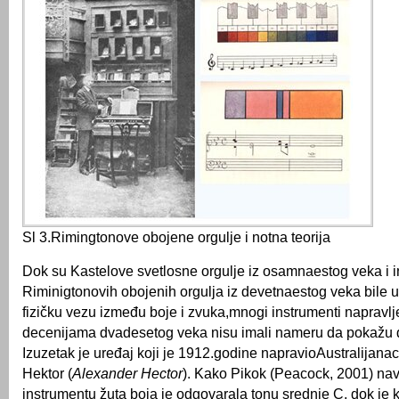
Sl 3.Rimingtonove obojene orgulje i notna teorija
Dok su Kastelove svetlosne orgulje iz osamnaestog veka i i
Riminigtonovih obojenih orgulja iz devetnaestog veka bile
fizičku vezu između boje i zvuka,mnogi instrumenti napravlj
decenijama dvadesetog veka nisu imali nameru da pokažu d
Izuzetak je uređaj koji je 1912.godine napravioAustralijana
Hektor (
Alexander Hector
). Kako Pikok (Peacock, 2001) na
instrumentu žuta boja je odgovarala tonu srednje C, dok je 