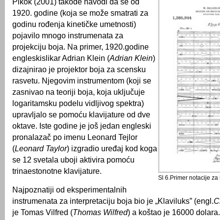
Pikok (2001) takođe navodi da se od
1920. godine (koja se može smatrati za
godinu rođenja kinetičke umetnosti)
pojavilo mnogo instrumenata za
projekciju boja. Na primer, 1920.godine
engleskislikar Adrian Klein (
Adrian Klein
)
dizajnirao je projektor boja za scensku
rasvetu. Njegovim instrumentom (koji se
zasnivao na teoriji boja, koja uključuje
logaritamsku podelu vidljivog spektra)
upravljalo se pomoću klavijature od dve
oktave. Iste godine je još jedan engleski
pronalazač po imenu Leonard Tejlor
(
Leonard Taylor
) izgradio uređaj kod koga
se 12 svetala uboji aktivira pomoću
trinaestonotne klavijature.
Sl 6.Primer notacije z
Najpoznatiji od eksperimentalnih
instrumenata za interpretaciju boja bio je „Klaviluks” (engl.
C
je Tomas Vilfred (
Thomas Wilfred
) a koštao je 16000 dolara.