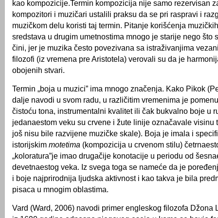
kao kompozicije.Termin kompozicija nije samo rezervisan za
kompozitori i muzičari ustalili praksu da se pri raspravi i ra
muzičkom delu koristi taj termin. Pitanje korišćenja muzičkih
sredstava u drugim umetnostima mnogo je starije nego što s
čini, jer je muzika često povezivana sa istraživanjima vezan
filozofi (iz vremena pre Aristotela) verovali su da je harmonij
obojenih stvari.
Termin „boja u muzici” ima mnogo značenja. Kako Pikok (P
dalje navodi u svom radu, u različitim vremenima je pomenut
čistoću tona, instrumentalni kvalitet ili čak bukvalno boje u 
jedanaestom veku su crvene i žute linije označavale visinu 
još nisu bile razvijene muzičke skale). Boja je imala i speci
istorijskim
motetima
(kompozicija u crvenom stilu) četrnaest
„koloratura”je imao drugačije konotacije u periodu od šesn
devetnaestog veka. Iz svega toga se nameće da je poređe
i boje najprirodnija ljudska aktivnost i kao takva je bila pre
pisaca u mnogim oblastima.
Vard (Ward, 2006) navodi primer engleskog filozofa Džona 