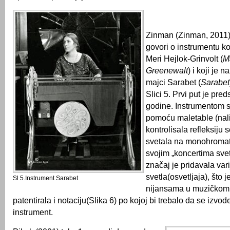
Zinman (Zinman, 2011)
govori o instrumentu koj
Meri Hejlok-Grinvolt (
M
Greenewalt
) i koji je 
majci Sarabet (
Sarabet
Slici 5. Prvi put je pre
godine. Instrumentom s
pomoću maletable (nalik
kontrolisala refleksiju
svetala na monohromat
svojim „koncertima svet
značaj je pridavala var
svetla(osvetljaja), što 
Sl 5.Instrument Sarabet
nijansama u muzičkom 
patentirala i notaciju(Slika 6) po kojoj bi trebalo da se izvo
instrument.