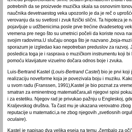
potrebnih da se proizvede muzička skala sa osnovnim tono
naučnika devetnaestog veka upozorilo je da je reč o uprošćen
verovanju da su svetlost i zvuk fizički slični. Ta hipoteza je 
pojavljuje u udžbenicima posle prve trećine dvadesetog vek
vremena pre nego što su umetnici počeli da koriste nova n
svojim radovima.U slučaju onoga što je nazvano „boja-muzi
sporazum je izgledao kao nepotreban preduslov za razvoj.
posledica toga je i rasprava o muzičkom instrumentu koji bi 
pomoću klavijature vizuelno dočara odnos boje i zvuka.
Luis-Bertrand Kastel (
Louis-Bertrand Castel
) bio je prvi koj
realizaciju noveforme koja je povezivala boju i muziku. Ka
u svom radu (Franssen, 1991),Kastel je bio poznat za vreme
smatran za eminentnog matematičara,ali njegovi spisi poka
i za estetiku. Njegov rad je privukao pažnju u Engleskoj, gd
Kraljevskog društva. Ta čast mu je ukazana verovatno zbog
reputacije u matematici,a ne zbog njegovih „svetlosnih orgul
oculaire
).
Kastel je napisao dva velika eseja na temu „čembalo za oči”.