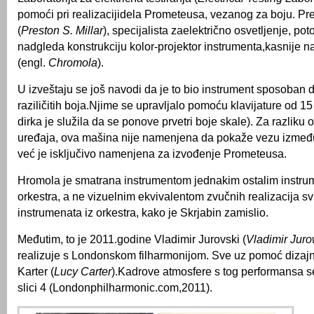
pomoći pri realizacijidela Prometeusa, vezanog za boju. Pre
(
Preston S. Millar
), specijalista zaelektrično osvetljenje, pot
nadgleda konstrukciju kolor-projektor instrumenta,kasnije
(engl.
Chromola
).
U izveštaju se još navodi da je to bio instrument sposoban 
raziličitih boja.Njime se upravljalo pomoću klavijature od 15
dirka je služila da se ponove prvetri boje skale). Za razliku
uređaja, ova mašina nije namenjena da pokaže vezu između
već je isključivo namenjena za izvođenje Prometeusa.
Hromola je smatrana instrumentom jednakim ostalim instru
orkestra, a ne vizuelnim ekvivalentom zvučnih realizacija s
instrumenata iz orkestra, kako je Skrjabin zamislio.
Međutim, to je 2011.godine Vladimir Jurovski (
Vladimir Juro
realizuje s Londonskom filharmonijom. Sve uz pomoć dizajn
Karter (
Lucy Carter
).Kadrove atmosfere s tog performansa s
slici 4 (Londonphilharmonic.com,2011).