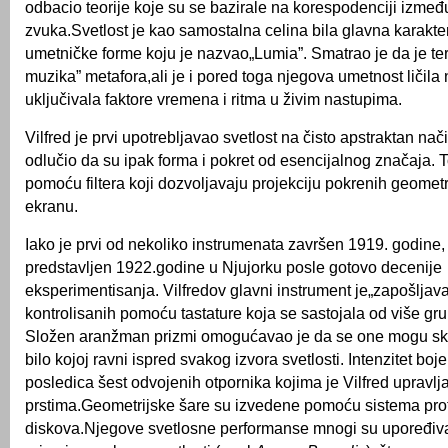
odbacio teorije koje su se bazirale na korespodenciji između
zvuka.Svetlost je kao samostalna celina bila glavna karakte
umetničke forme koju je nazvao„Lumia”. Smatrao je da je te
muzika” metafora,ali je i pored toga njegova umetnost ličila 
uključivala faktore vremena i ritma u živim nastupima.
Vilfred je prvi upotrebljavao svetlost na čisto apstraktan nači
odlučio da su ipak forma i pokret od esencijalnog značaja. T
pomoću filtera koji dozvoljavaju projekciju pokrenih geometr
ekranu.
Iako je prvi od nekoliko instrumenata završen 1919. godine, 
predstavljen 1922.godine u Njujorku posle gotovo decenije
eksperimentisanja. Vilfredov glavni instrument je„zapošljava
kontrolisanih pomoću tastature koja se sastojala od više gr
Složen aranžman prizmi omogućavao je da se one mogu sklonit
bilo kojoj ravni ispred svakog izvora svetlosti. Intenzitet boje
posledica šest odvojenih otpornika kojima je Vilfred upravlj
prstima.Geometrijske šare su izvedene pomoću sistema prot
diskova.Njegove svetlosne performanse mnogi su upoređiva