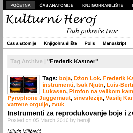
POČETNA
ČAS ANATOMIJE
KNJIGOHRANILIŠTE
MANUSKRIPT
POLIS
VIZUALI
NOVA PROZA
S
ARHIVA
O NAMA
ŽIVA REČ
KONTAKT
Čas anatomije
Knjigohranilište
Polis
Manuskript
Tag Archive |
"Frederik Kastner"
Tags:
boja
,
Džon Lok
,
Frederik K
instrumenti
,
Isak Njutn
,
Luis-Bert
Lukasen
,
Pirofon na velikom ka
Pyrophone Juggernaut
,
sinestezija
,
Vasilij Ka
vatrene orgulje
,
zvuk
Instrumenti za reprodukovanje boje i 
Posted on 05 March 2016 by heroji
Milutin Milićević