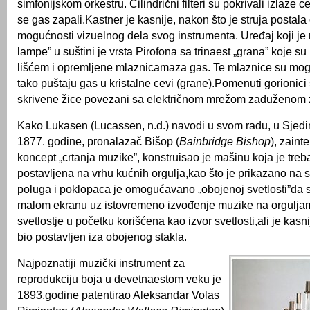
simfonijskom orkestru. Cilindrični filteri su pokrivali izlaze c
se gas zapali.Kastner je kasnije, nakon što je struja postala
mogućnosti vizuelnog dela svog instrumenta. Uređaj koji j
lampe” u suštini je vrsta Pirofona sa trinaest „grana” koje su
lišćem i opremljene mlaznicamaza gas. Te mlaznice su mogl
tako puštaju gas u kristalne cevi (grane).Pomenuti gorionic
skrivene žice povezani sa električnom mrežom zaduženom z
Kako Lukasen (Lucassen, n.d.) navodi u svom radu, u Sje
1877. godine, pronalazač Bišop (
Bainbridge Bishop
), zaint
koncept „crtanja muzike”, konstruisao je mašinu koja je tre
postavljena na vrhu kućnih orgulja,kao što je prikazano na s
poluga i poklopaca je omogućavano „obojenoj svetlosti”da
malom ekranu uz istovremeno izvođenje muzike na orgulj
svetlostje u početku korišćena kao izvor svetlosti,ali je kasni
bio postavljen iza obojenog stakla.
Najpoznatiji muzički instrument za
reprodukciju boja u devetnaestom veku je
1893.godine patentirao Aleksandar Volas