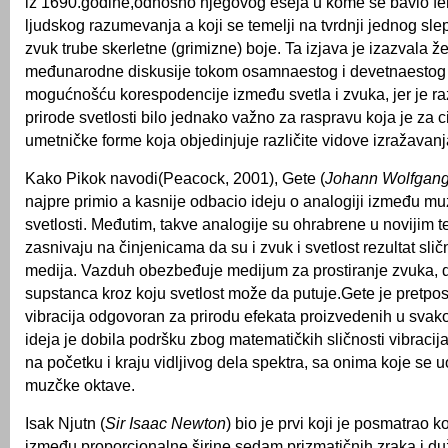
iz 1690.godine,odnosno njegovog eseja u kome se bavio 
ljudskog razumevanja a koji se temelji na tvrdnji jednog sl
zvuk trube skerletne (grimizne) boje. Ta izjava je izazvala ž
međunarodne diskusije tokom osamnaestog i devetnaestog 
mogućnošću korespodencije između svetla i zvuka, jer je 
prirode svetlosti bilo jednako važno za raspravu koja je za ci
umetničke forme koja objedinjuje različite vidove izražavanj
Kako Pikok navodi(Peacock, 2001), Gete (
Johann Wolfgang
najpre primio a kasnije odbacio ideju o analogiji između mu
svetlosti. Međutim, takve analogije su ohrabrene u novijim t
zasnivaju na činjenicama da su i zvuk i svetlost rezultat slič
medija. Vazduh obezbeđuje medijum za prostiranje zvuka, d
supstanca kroz koju svetlost može da putuje.Gete je pretpos
vibracija odgovoran za prirodu efekata proizvedenih u svak
ideja je dobila podršku zbog matematičkih sličnosti vibracij
na početku i kraju vidljivog dela spektra, sa onima koje se 
muzčke oktave.
Isak Njutn (
Sir Isaac Newton
) bio je prvi koji je posmatrao 
između proporcionalne širine sedam prizmatičnih zraka i du