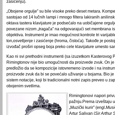
zasićenju).
„Obojene orgulje” su bile visoke preko deset metara. Kompe
sastojao od 14 lučnih lampi i mnogo filtera lakiranih anilin
oktava tastera klavijature je podsećalo na uobičajene orgulje
povezane nizom „tragača” na odgovarajući set membrana is
objektiva. Instrument je imao mogućnost kontrole tri varijabl
ton,osvetljenje i zasićenje (hroma, čistoća). Takođe je pos
izvođač proširi opseg boja preko cele klavijature umesto s
Kao ni svi prethodni instrumenti (sa izuzetkom Kasterovog Pi
Rimingtonov nije bio umogućnosti da proizvede zvuk. On j
predložio da se kompozicije istovremeno izvode i na instru
proizvode zvuk da bi se povećalo uživanje u bojama. Bio je
sistem notacije, koji bi tradicionalni notni zapis preveo u z
obojenim svetlima.
Rimingtonovi napori privu
pažnju.Prema izveštaju 
„Muzički kurir” (engl.
Musi
Artur Salivan (
Sir Arthur 