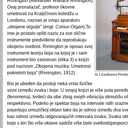
Rimington (
Alexander Wallace Rimington
).
Ovaj pronalazač, profesor likovne
umetnosti na Kraljičinom koledžu u
Londonu, nazvao je svoju aparaturu
„obojene orgulje” (engl.
Colour-Organ
).To
ime je postalo opšti naziv za sve slične
instrumente predviđene da reprodukuju
obojenu svetlost. Rimington je opisao svoj
instrumenti teoriju boja na kojoj je i sam
instrument bio zasnovan (slika 3) u knjizi
pod nazivom „Obojena muzika: Umetnost
pokretnih boja” (Rimington, 1912).
Sl 1.Kastnerov Pirofo
Bio je ubeđen da postoji neka vrsta fizičke
veze između zvuka i boje. U svojoj knjizi je više puta pored
(fenomena), tvrdeći da obe zbog svojih vibracija stimulišu oč
respektivno. Podelio je spektar boja na intervale istih srazme
pojavljuju umuzičkoj oktavi tako da je odnos između dva svet
kao odnos između odgovarajućih intervala zvuka. Svaka okt
boje s tim što više oktave sadrže više bele svetlosti(proporc