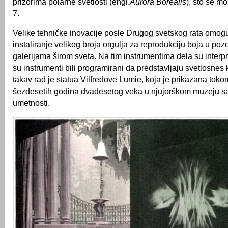
prizorima polarne svetlosti (engl.
Aurora Borealis
), što se mo
7.
Velike tehničke inovacije posle Drugog svetskog rata omogu
instaliranje velikog broja orgulja za reprodukciju boja u pozo
galerijama širom sveta. Na tim instrumentima dela su interpre
su instrumenti bili programirani da predstavljaju svetlosnes
takav rad je statua Vilfredove Lumie, koja je prikazana tok
šezdesetih godina dvadesetog veka u njujorškom muzeju 
umetnosti.