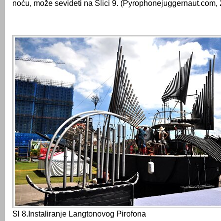
noću, može sevideti na Slici 9. (Pyrophonejuggernaut.com,
Sl 8.Instaliranje Langtonovog Pirofona