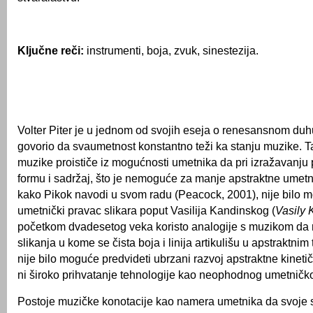
Klju
čne reči:
instrumenti, boja, zvuk, sinestezija.
Volter Piter je u jednom od svojih eseja o renesansnom duh
govorio da svaumetnost konstantno teži ka stanju muzike. T
muzike proističe iz mogućnosti umetnika da pri izražavanju 
formu i sadržaj, što je nemoguće za manje apstraktne umetn
kako Pikok navodi u svom radu (Peacock, 2001), nije bilo 
umetnički pravac slikara poput Vasilija Kandinskog (
Vasily 
početkom dvadesetog veka koristo analogije s muzikom da ra
slikanja u kome se čista boja i linija artikulišu u apstraktn
nije bilo moguće predvideti ubrzani razvoj apstraktne kineti
ni široko prihvatanje tehnologije kao neophodnog umetničko
Postoje muzičke konotacije kao namera umetnika da svoje s