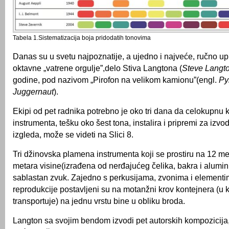
Tabela 1.Sistematizacija boja pridodatih tonovima
Danas su u svetu najpoznatije, a ujedno i najveće, ručno up
oktavne „vatrene orgulje”,delo Stiva Langtona (
Steve Langt
godine, pod nazivom „Pirofon na velikom kamionu”(engl.
Py
Juggernaut
).
Ekipi od pet radnika potrebno je oko tri dana da celokupnu 
instrumenta, tešku oko šest tona, instalira i pripremi za izvo
izgleda, može se videti na Slici 8.
Tri džinovska plamena instrumenta koji se prostiru na 12 me
metara visine(izrađena od nerđajućeg čelika, bakra i alumin
sablastan zvuk. Zajedno s perkusijama, zvonima i elementi
reprodukcije postavljeni su na motanžni krov kontejnera (u
transportuje) na jednu vrstu bine u obliku broda.
Langton sa svojim bendom izvodi pet autorskih kompozicija,