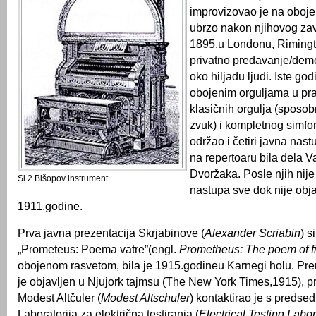
improvizovao je na oboj
ubrzo nakon njihovog za
1895.u Londonu, Rimingt
privatno predavanje/demo
oko hiljadu ljudi. Iste go
obojenim orguljama u prat
klasičnih orgulja (sposo
zvuk) i kompletnog simfo
održao i četiri javna nas
na repertoaru bila dela 
Dvoržaka. Posle njih nije
Sl 2.Bišopov instrument
nastupa sve dok nije obja
1911.godine.
Prva javna prezentacija Skrjabinove (
Alexander Scriabin
) s
„Prometeus: Poema vatre”(engl.
Prometheus: The poem of f
obojenom rasvetom, bila je 1915.godineu Karnegi holu. Prem
je objavljen u Njujork tajmsu (The New York Times,1915), 
Modest Altčuler (
Modest Altschuler
) kontaktirao je s predse
Laboratorija za električna testiranja (
Electrical Testing Labor