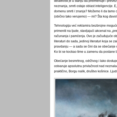
delatnosti je u stanju da preimenuje i prevež
neznanja, smrti ostaje oblast inteligencije. E
domenu smrti / znanja? Možemo li da tamo o
(obično tako verujemo) ― mi? Šta kog đavo
Tehnologija već reklamira bezbrojne mogućno
primeniti na ljude, stavljajući akcenat na „p
računanja i pamćenja. Ovo je začuđujuće obe
literaturi do sada, jedinoj literaturi koja se 
pravdanju ― a sada se čini da se obećanje o
Ko bi se kockao time u zamenu da postane be
Obećanje besmrtnog, održivog i lako dostu
ostvaruje apsolutnu privlačnost nad neznal
praktično, Borgu nalik, društvo košnice. Ljud