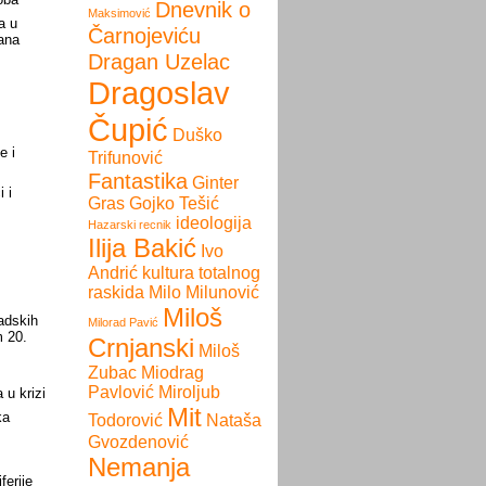
Dnevnik o
Maksimović
a u
Čarnojeviću
ana
Dragan Uzelac
Dragoslav
Čupić
Duško
e i
Trifunović
Fantastika
Ginter
 i
Gras
Gojko Tešić
ideologija
Hazarski recnik
Ilija Bakić
Ivo
Andrić
kultura totalnog
raskida
Milo Milunović
Miloš
adskih
Milorad Pavić
m 20.
Crnjanski
Miloš
Zubac
Miodrag
Pavlović
Miroljub
 u krizi
Mit
ka
Todorović
Nataša
Gvozdenović
Nemanja
ferije