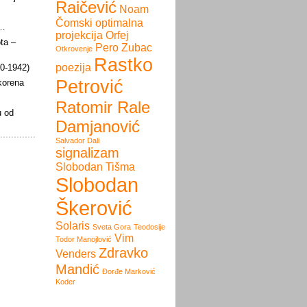
Raičević
Noam
Čomski
optimalna
i…
projekcija
Orfej
ota –
Pero Zubac
Otkrovenje
Rastko
poezija
60-1942)
Petrović
 korena
Ratomir Rale
u od
Damjanović
Salvador Dali
signalizam
Slobodan Tišma
Slobodan
Škerović
Solaris
Sveta Gora
Teodosije
Vim
Todor Manojlović
Zdravko
Venders
Mandić
Đorđe Marković
Koder