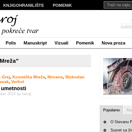
KNJIGOHRANILIŠTE
POMENIK
ALI
NOVA PROZA
SAKRALI
Č
KONTAKT
SUBSC
Polis
Manuskript
Vizuali
Pomenik
Nova proza
Mreža"
n Grej
,
Kosmička Mreža
,
Nirvana
,
Slobodan
rasak
,
Vorhol
 umetnosti
ber 2014 by heroji
Popularno
Ko
O Stevanu P
Susret sa ž