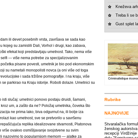
Kneževa arh
Treba li se br
Gust splet la
edam ili devet posebnih vrsta, završava se sada kao
ojeg su zamislili Dali, Vorhol i drugi, kao zabava,
nološki efekat koji predstavljaju umetnost. Tako, nema više
“, selfi ― više nema potrebe za specijalizovanim
d početka pisane povesti, umetnik je bio pod ekonomskim
oji su nametali monopolisti novca (a oni više od toga
evolucijske i sada tržišne pornografije. I na kraju, više
se parkirao na Kraju istorije. Roboti dolaze. Umetnici su
Rubrike
vo isti slučaj: umetnici ponovo postaju druidi, šamani,
i kroz um, a zašto da ne? Položaj umetnika, čoveka što
zacija ne prima lako, biva odgurnut na, ili bolje iza
NAJNOVIJE
olazi kao umetnost, sve se pretvorilo u savršenu
Stvaralačka formu
prepašćujuća replika idealizovane stvarnosti, Platonova
ženskog autorstva
je vrše ovakvo osmišljavanje svojstvene su svim
recepciji Virdžinije
 ili nazovimo to popularnijom memom ― alatke za
delu “Sopstvena s