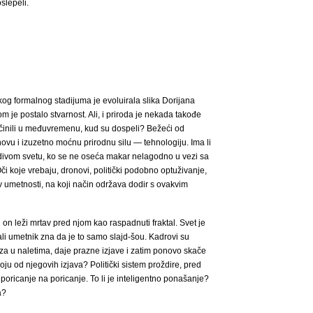
slepeli.
g formalnog stadijuma je evoluirala slika Dorijana
m je postalo stvarnost. Ali, i priroda je nekada takođe
udi učinili u međuvremenu, kud su dospeli? Bežeći od
novu i izuzetno moćnu prirodnu silu ― tehnologiju. Ima li
divom svetu, ko se ne oseća makar nelagodno u vezi sa
koje vrebaju, dronovi, politički podobno optuživanje,
av umetnosti, na koji način održava dodir s ovakvim
 on leži mrtav pred njom kao raspadnuti fraktal. Svet je
ali umetnik zna da je to samo slajd-šou. Kadrovi su
rza u naletima, daje prazne izjave i zatim ponovo skače
ju od njegovih izjava? Politički sistem proždire, pred
oricanje na poricanje. To li je inteligentno ponašanje?
a?