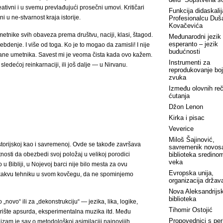
ativni i u svemu prevlađujući prosečni umovi. Kritičari
Funkcija didaskalij
i u ne-stvarnost kraja istorije.
Profesionalcu Duš
Kovačevića
etnike svih obaveza prema društvu, naciji, klasi, štagod.
Međunarodni jezik
esperanto – jezik
ebdenje. I više od toga. Ko je to mogao da zamisli! I nije
budućnosti
rane umetnika. Savest mi je veoma čista kada ovo kažem.
Instrumenti za
dećoj reinkarnaciji, ili još dalje ― u Nirvanu.
reprodukovanje boj
zvuka
Između olovnih reči
ćutanja
Džon Lenon
Kirka i pisac
Veverice
Miloš Šajinović,
storijskoj kao i savremenoj. Ovde se takođe završava
savremenik novos
osti da obezbedi svoj položaj u velikoj porodici
biblioteka sredino
veka
o u Bibliji, u Nojevoj barci nije bilo mesta za ovu
Evropska unija,
 nikakvu tehniku u svom kovčegu, da ne spominjemo
organizacija država
Nova Aleksandrijs
biblioteka
 „novo“ ili za „dekonstrukciju“ ― jezika, lika, logike,
Tihomir Ostojić
zorište apsurda, eksperimentalna muzika itd. Među
Propovednici s peri
lizam je sav o metodološkoj asimilaciji najnovijih