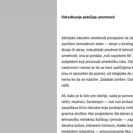
Određivanje položaja umetnosti
Istorijsko iskustvo umetnosti pocepane na s
savršeni simulakrum sebe ― ekser u kovčegu k
dizajn ili ukras, industrijski predmet ili teh
umetnosti, ona je postala „naš sopstveni lik
subjektom koji proizvodi umetničku robu. O
nadzorom i morao je da se bavi sadržajima k
nisu ni sposobni da pojme), od religijske do r
nema ko da se nadzire. Zadatak izvršen. Duh 
otišli.
Ali, kako je to bilo pre istorije, sada je pono
vešci, mudraci, čarobnjaci ― sve ovo prolaz
saopštava lično iskustvo koje postojeća civili
granica društva. Ako pogledamo šta danas pr
tehnološku mimikriju fizičkog / prirode ― za
idealna ljubav, ostvareni mimezis. Alatke ko
medijskim izdanjima ― prepoznavanje lika,