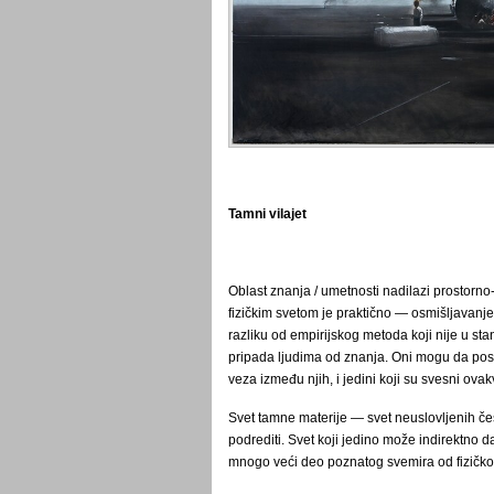
Tamni vilajet
Oblast znanja / umetnosti nadilazi prostorno-
fizičkim svetom je praktično ― osmišljavanje
razliku od empirijskog metoda koji nije u sta
pripada ljudima od znanja. Oni mogu da post
veza između njih, i jedini koji su svesni ovak
Svet tamne materije ― svet neuslovljenih čest
podrediti. Svet koji jedino može indirektno da
mnogo veći deo poznatog svemira od fizičkog