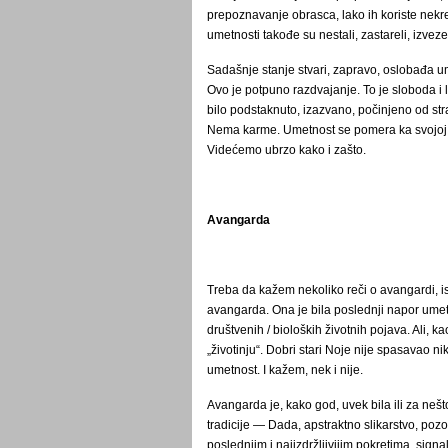
prepoznavanje obrasca, lako ih koriste nekre
umetnosti takođe su nestali, zastareli, izvezen
Sadašnje stanje stvari, zapravo, oslobađa um
Ovo je potpuno razdvajanje. To je sloboda i l
bilo podstaknuto, izazvano, počinjeno od st
Nema karme. Umetnost se pomera ka svojoj sle
Videćemo ubrzo kako i zašto.
Avangarda
Treba da kažem nekoliko reči o avangardi, i
avangarda. Ona je bila poslednji napor umetn
društvenih / bioloških životnih pojava. Ali, ka
„životinju“. Dobri stari Noje nije spasavao
umetnost. I kažem, nek i nije.
Avangarda je, kako god, uvek bila ili za nešto
tradicije ― Dada, apstraktno slikarstvo, po
poslednjim i najizdržljivijim pokretima, signa