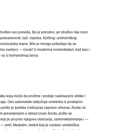
ruštvo ovo previđa, što je prirodno, jer društvo nije izvor
pokvarenosti, laži, ropstva, fizičkog i psihološkog
 je evolucijska mana. Bilo je mnogo pokušaja da se
e smo svedoci ― ćorak! U modernoj nomenklaturi, baš kao i
ene su iz komandnog lanca.
alatku koja može da prožme i probije nadolazeće oblike /
icaja. Ovo automatski isključuje umetnika iz postojeće
ošto je ljudska civilizacija zapravo vrhunac života na
im preseljenjem u oblast izvan života, pošto se
 koji je prozreo njegova obećanja, samoreklamiranje i ―
e ― smrt. Međutim, metod koji je osoben umetničkoj