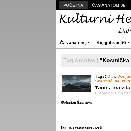
POČETNA
ČAS ANATOMIJE
MANUSKRIPT
POLIS
VIZU
ARHIVA
O NAMA
ŽIVA RE
Čas anatomije
Knjigohranilište
Tag Archive |
"Kosmička 
Tags:
Dali
,
Dorija
Škerović
,
Veliki P
Tamna zvezda
Posted on 04 Septem
Slobodan Škerović
Tamna zvezda umetnosti