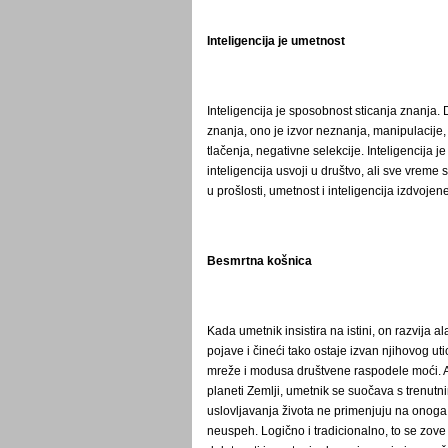
Inteligencija je umetnost
Inteligencija je sposobnost sticanja znanja. D
znanja, ono je izvor neznanja, manipulacije, 
tlačenja, negativne selekcije. Inteligencija
inteligencija usvoji u društvo, ali sve vrem
u prošlosti, umetnost i inteligencija izdvoj
Besmrtna košnica
Kada umetnik insistira na istini, on razvija 
pojave i čineći tako ostaje izvan njihovog ut
mreže i modusa društvene raspodele moći. A p
planeti Zemlji, umetnik se suočava s trenutn
uslovljavanja života ne primenjuju na onoga
neuspeh. Logično i tradicionalno, to se zov