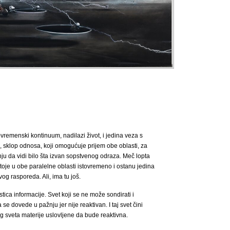
vremenski kontinuum, nadilazi život, i jedina veza s
, sklop odnosa, koji omogućuje prijem obe oblasti, za
nju da vidi bilo šta izvan sopstvenog odraza. Meč lopta
oje u obe paralelne oblasti istovremeno i ostanu jedina
vog rasporeda. Ali, ima tu još.
ica informacije. Svet koji se ne može sondirati i
 se dovede u pažnju jer nije reaktivan. I taj svet čini
 sveta materije uslovljene da bude reaktivna.