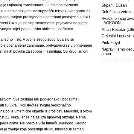
ija i njihovoj transformaciji u umetnost (vizuelni
Stipan i Dušan
 vizuelnom poezijom i dostupnošću teksta). Avangarda 21.
Dok šibaju vetrov
pane, svojom prefinjenom upotrebom postojećih alatki i
Rvački princip živ
LAOKOON
zveni i ozbiljni pristup savremenim pojavama nasuprot
vanjem dijet-popa u svim oblicima i načinima.
Milan Rešetar (18
O dubini i raskoši
a jedno i isto. A ovo je strogo zbog toga što su
Pink Floyd
voje obznanjeno zanimanje, pretvarajući se u primenjene
Napravili smo dec
i da ih povuku za sobom ili asimiluju. Ovi drugi su oni
pruća
omaštvom. Sve zasluge idu podjednako i bogatima i
gati su ukrali, koristeći se svojim beskonačno
ajbolje umetničke objekte iz prošlosti. Međutim, u ovom
t 21. veka, jer se nalazi iza njihovog obzorja. Nema
ipada njima. Ne postoje više tumači umetnosti. Jedino
 Jer je znanje koje poseduju druidi, mudraci ili šamani