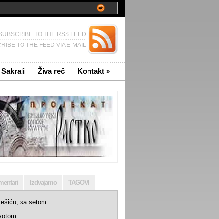
SUBSCRIBE TO THE RSS FEED
RIBE TO THE FEED VIA E-MAIL
Sakrali
Živa reč
Kontakt
»
mentari
Izdvajamo
TAGOVI
ešiću, sa setom
ivotom