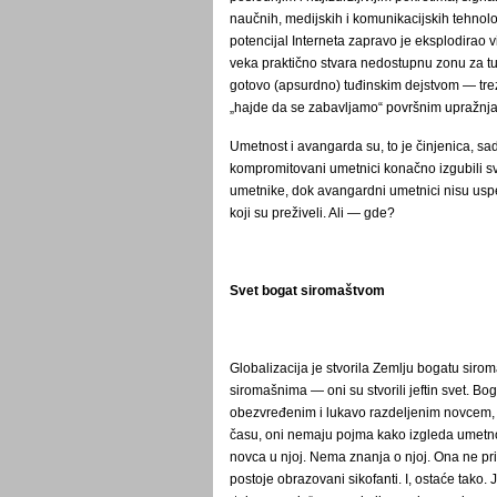
naučnih, medijskih i komunikacijskih tehnolog
potencijal Interneta zapravo je eksplodirao
veka praktično stvara nedostupnu zonu za tu
gotovo (apsurdno) tuđinskim dejstvom ― tre
„hajde da se zabavljamo“ površnim upražnja
Umetnost i avangarda su, to je činjenica, sad
kompromitovani umetnici konačno izgubili s
umetnike, dok avangardni umetnici nisu uspel
koji su preživeli. Ali ― gde?
Svet bogat siromaštvom
Globalizacija je stvorila Zemlju bogatu sir
siromašnima ― oni su stvorili jeftin svet. Bo
obezvređenim i lukavo razdeljenim novcem, n
času, oni nemaju pojma kako izgleda umetnos
novca u njoj. Nema znanja o njoj. Ona ne pr
postoje obrazovani sikofanti. I, ostaće tako.