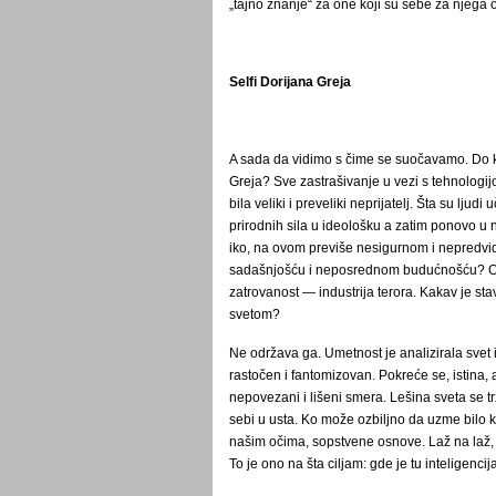
„tajno znanje“ za one koji su sebe za njega o
Selfi Dorijana Greja
A sada da vidimo s čime se suočavamo. Do ko
Greja? Sve zastrašivanje u vezi s tehnologijo
bila veliki i preveliki neprijatelj. Šta su lj
prirodnih sila u ideološku a zatim ponovo u 
iko, na ovom previše nesigurnom i nepredvi
sadašnjošću i neposrednom budućnošću? Oči 
zatrovanost ― industrija terora. Kakav je st
svetom?
Ne održava ga. Umetnost je analizirala svet i
rastočen i fantomizovan. Pokreće se, istina, 
nepovezani i lišeni smera. Lešina sveta se t
sebi u usta. Ko može ozbiljno da uzme bilo ko
našim očima, sopstvene osnove. Laž na laž, p
To je ono na šta ciljam: gde je tu inteligencij