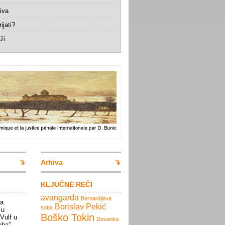
iva
ijati?
ži
Arhiva
KLJUČNE REČI
avangarda
Bernardijeva
la
Borislav Pekić
soba
 u
Boško Tokin
 Vulf u
Desanka
oba”