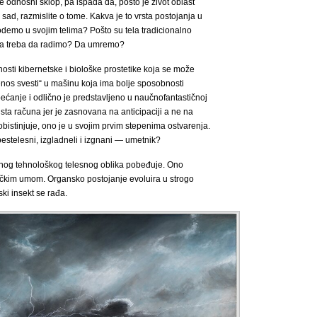
e odnosni sklop, pa ispada da, pošto je život oblast
, sad, razmislite o tome. Kakva je to vrsta postojanja u
demo u svojim telima? Pošto su tela tradicionalno
la treba da radimo? Da umremo?
sti kibernetske i biološke prostetike koja se može
renos svesti“ u mašinu koja ima bolje sposobnosti
ćanje i odlično je predstavljeno u naučnofantastičnoj
zaista računa jer je zasnovana na anticipaciji a ne na
bistinjuje, ono je u svojim prvim stepenima ostvarenja.
stelesni, izgladneli i izgnani ― umetnik?
pnog tehnološkog telesnog oblika pobeđuje. Ono
ačkim umom. Organsko postojanje evoluira u strogo
ski insekt se rađa.