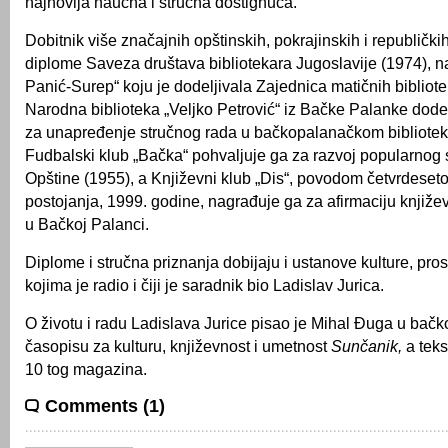
najnovija naučna i stručna dostignuća.
Dobitnik više značajnih opštinskih, pokrajinskih i republički
diplome Saveza društava bibliotekara Jugoslavije (1974), n
Panić-Surep“ koju je dodeljivala Zajednica matičnih bibliote
Narodna biblioteka „Veljko Petrović“ iz Bačke Palanke dode
za unapređenje stručnog rada u bačkopalanačkom bibliotek
Fudbalski klub „Bačka“ pohvaljuje ga za razvoj popularnog sp
Opštine (1955), a Književni klub „Dis“, povodom četvrdeset
postojanja, 1999. godine, nagrađuje ga za afirmaciju knjiže
u Bačkoj Palanci.
Diplome i stručna priznanja dobijaju i ustanove kulture, pros
kojima je radio i čiji je saradnik bio Ladislav Jurica.
O životu i radu Ladislava Jurice pisao je Mihal Đuga u ba
časopisu za kulturu, književnost i umetnost
Sunčanik,
a tekst
10 tog magazina.
Comments (1)