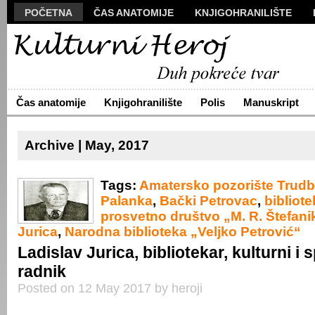
POČETNA
ČAS ANATOMIJE
KNJIGOHRANILIŠTE
MANUSKRIPT
POLIS
VIZUALI
NOVA PROZA
S
ARHIVA
O NAMA
ŽIVA REČ
KONTAKT
Čas anatomije
Knjigohranilište
Polis
Manuskript
Archive | May, 2017
Tags:
Amatersko pozorište Trudb
Palanka
,
Bački Petrovac
,
bibliote
prosvetno društvo „M. R. Štefani
Jurica
,
Narodna biblioteka „Veljko Petrović“
Ladislav Jurica, bibliotekar, kulturni i 
radnik
Posted on 12 May 2017 by heroji