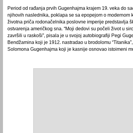
Period od rađanja prvih Gugenhajma krajem 19. veka do sa
njihovih naslednika, poklapa se sa epopejom o modernom k
životna priča rodonačelnika poslovne imperije predstavlja š
ostvarenja američkog sna. “Moji dedovi su počeli život u sir
završili u raskoši”, pisala je u svojoj autobiografiji Pegi Gu
Bendžamina koji je 1912. nastradao u brodolomu “Titanika”, 
Solomona Gugenhajma koji je kasnije osnovao istoimeni mu