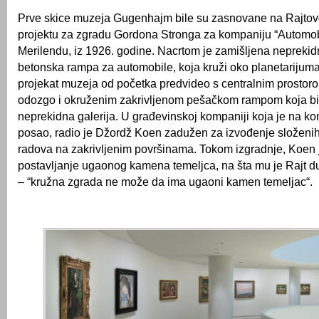
Prve skice muzeja Gugenhajm bile su zasnovane na Rajt
projektu za zgradu Gordona Stronga za kompaniju “Automob
Merilendu, iz 1926. godine. Nacrtom je zamišljena neprekid
betonska rampa za automobile, koja kruži oko planetarijuma 
projekat muzeja od početka predvideo s centralnim prostor
odozgo i okruženim zakrivljenom pešačkom rampom koja bi 
neprekidna galerija. U građevinskoj kompaniji koja je na ko
posao, radio je Džordž Koen zadužen za izvođenje složeni
radova na zakrivljenim površinama. Tokom izgradnje, Koen 
postavljanje ugaonog kamena temeljca, na šta mu je Rajt d
– “kružna zgrada ne može da ima ugaoni kamen temeljac“.