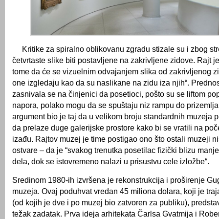
Kritike za spiralno oblikovanu zgradu stizale su i zbog st
četvrtaste slike biti postavljene na zakrivljene zidove. Rajt je
tome da će se vizuelnim odvajanjem slika od zakrivljenog zi
one izgledaju kao da su naslikane na zidu iza njih“. Prednos
zasnivala se na činjenici da posetioci, pošto su se liftom pop
napora, polako mogu da se spuštaju niz rampu do prizemlja
argument bio je taj da u velikom broju standardnih muzeja p
da prelaze duge galerijske prostore kako bi se vratili na poč
izađu. Rajtov muzej je time postigao ono što ostali muzeji n
ostvare – da je “svakog trenutka posetilac fizički blizu manj
dela, dok se istovremeno nalazi u prisustvu cele izložbe“.
Sredinom 1980-ih izvršena je rekonstrukcija i proširenje 
muzeja. Ovaj poduhvat vredan 45 miliona dolara, koji je tr
(od kojih je dve i po muzej bio zatvoren za publiku), predst
težak zadatak. Prva ideja arhitekata Čarlsa Gvatmija i Rober