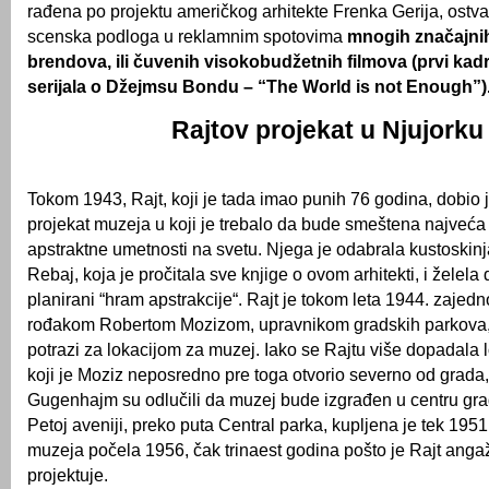
rađena po projektu američkog arhitekte Frenka Gerija, ostva
scenska podloga u reklamnim spotovima
mnogih značajnih
brendova, ili čuvenih visokobudžetnih filmova (prvi kadr
serijala o Džejmsu Bondu – “The World is not Enough”)
Rajtov projekat u Njujorku
Tokom 1943, Rajt, koji je tada imao punih 76 godina, dobio 
projekat muzeja u koji je trebalo da bude smeštena najveća 
apstraktne umetnosti na svetu. Njega je odabrala kustoskinj
Rebaj, koja je pročitala sve knjige o ovom arhitekti, i želela
planirani “hram apstrakcije“. Rajt je tokom leta 1944. zajed
rođakom Robertom Mozizom, upravnikom gradskih parkova, 
potrazi za lokacijom za muzej. Iako se Rajtu više dopadala 
koji je Moziz neposredno pre toga otvorio severno od grada,
Gugenhajm su odlučili da muzej bude izgrađen u centru gra
Petoj aveniji, preko puta Central parka, kupljena je tek 1951,
muzeja počela 1956, čak trinaest godina pošto je Rajt ang
projektuje.