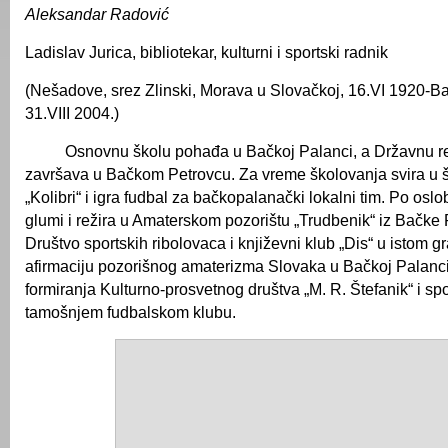
Aleksandar Radović
Ladislav Jurica, bibliotekar, kulturni i sportski radnik
(Nešadove, srez Zlinski, Morava u Slovačkoj, 16.VI 1920-B
31.VIII 2004.)
Osnovnu školu pohađa u Bačkoj Palanci, a Državnu re
završava u Bačkom Petrovcu. Za vreme školovanja svira u 
„Kolibri“ i igra fudbal za bačkopalanački lokalni tim. Po osl
glumi i režira u Amaterskom pozorištu „Trudbenik“ iz Bačke
Društvo sportskih ribolovaca i književni klub „Dis“ u istom 
afirmaciju pozorišnog amaterizma Slovaka u Bačkoj Palanci, 
formiranja Kulturno-prosvetnog društva „M. R. Štefanik“ i spor
tamošnjem fudbalskom klubu.