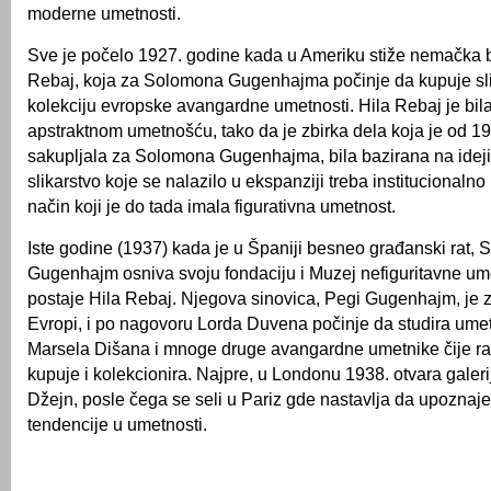
moderne umetnosti.
Sve je počelo 1927. godine kada u Ameriku stiže nemačka 
Rebaj, koja za Solomona Gugenhajma počinje da kupuje slik
kolekciju evropske avangardne umetnosti. Hila Rebaj je bila
apstraktnom umetnošću, tako da je zbirka dela koja je od 1
sakupljala za Solomona Gugenhajma, bila bazirana na ideji
slikarstvo koje se nalazilo u ekspanziji treba institucionalno
način koji je do tada imala figurativna umetnost.
Iste godine (1937) kada je u Španiji besneo građanski rat,
Gugenhajm osniva svoju fondaciju i Muzej nefiguritavne umet
postaje Hila Rebaj. Njegova sinovica, Pegi Gugenhajm, je 
Evropi, i po nagovoru Lorda Duvena počinje da studira ume
Marsela Dišana i mnoge druge avangardne umetnike čije ra
kupuje i kolekcionira. Najpre, u Londonu 1938. otvara gale
Džejn, posle čega se seli u Pariz gde nastavlja da upoznaj
tendencije u umetnosti.