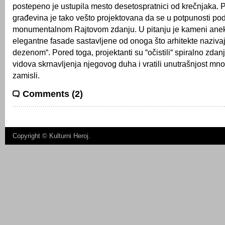
postepeno je ustupila mesto desetospratnici od krečnjaka. 
građevina je tako vešto projektovana da se u potpunosti po
monumentalnom Rajtovom zdanju. U pitanju je kameni anek
elegantne fasade sastavljene od onoga što arhitekte naziva
dezenom“. Pored toga, projektanti su “očistili“ spiralno zdan
vidova skrnavljenja njegovog duha i vratili unutrašnjost mno
zamisli.
Comments (2)
Copyright ©
Kulturni Heroj
.