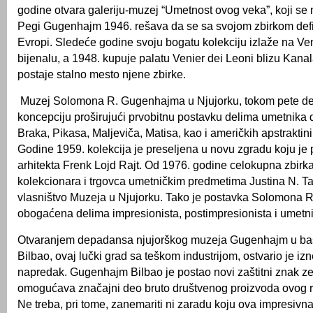
godine otvara galeriju-muzej “Umetnost ovog veka”, koji se na
Pegi Gugenhajm 1946. rešava da se sa svojom zbirkom defin
Evropi. Sledeće godine svoju bogatu kolekciju izlaže na V
bijenalu, a 1948. kupuje palatu Venier dei Leoni blizu Kana
postaje stalno mesto njene zbirke.
Muzej Solomona R. Gugenhajma u Njujorku, tokom pete de
koncepciju proširujući prvobitnu postavku delima umetnika 
Braka, Pikasa, Maljeviča, Matisa, kao i američkih apstraktin
Godine 1959. kolekcija je preseljena u novu zgradu koju je
arhitekta Frenk Lojd Rajt. Od 1976. godine celokupna zbirka
kolekcionara i trgovca umetničkim predmetima Justina N. Ta
vlasništvo Muzeja u Njujorku. Tako je postavka Solomona
obogaćena delima impresionista, postimpresionista i umetni
Otvaranjem depadansa njujorškog muzeja Gugenhajm u ba
Bilbao, ovaj lučki grad sa teškom industrijom, ostvario je iz
napredak. Gugenhajm Bilbao je postao novi zaštitni znak ze
omogućava značajni deo bruto društvenog proizvoda ovog r
Ne treba, pri tome, zanemariti ni zaradu koju ova impresivn