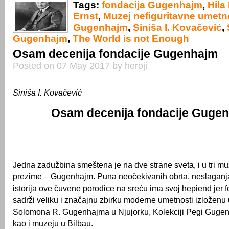
Tags:
fondacija Gugenhajm
,
Hila
Ernst
,
Muzej nefiguritavne umetn
Gugenhajm
,
Siniša I. Kovačević
,
Gugenhajm
,
The World is not Enough
Osam decenija fondacije Gugenhajm
Posted on 07 May 2017 by heroji
Siniša I. Kovačević
Osam decenija fondacije Guge
Jedna zadužbina smeštena je na dve strane sveta, i u tri muz
prezime – Gugenhajm. Puna neočekivanih obrta, neslaganja 
istorija ove čuvene porodice na sreću ima svoj hepiend jer 
sadrži veliku i značajnu zbirku moderne umetnosti izloženu
Solomona R. Gugenhajma u Njujorku, Kolekciji Pegi Gugen
kao i muzeju u Bilbau.