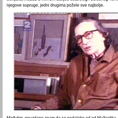
njegove supruge, jedni drugima požele sve najbolje.
Međutim, pouzdano znam da se nedaleko od od Mažestika,