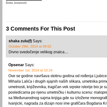
Đoka Jovanović
3 Comments For This Post
shaka zulu(f)
Says:
October 29th, 2014 at 09:02
Divno svedočenje velikog znalca…
Opsenar
Says:
November 1st, 2014 at 10:24
Ove se godine navršava stotinu godina od rođenja Ljubic
Mihaila Lalića i drugih sjajnih naših slikara, umetnika pri
umetnosti, književnika, tragičan vek srpske istorije bio je
posledicama po njenu umetničku i kulturnu scenu: malopre
sa Međunarodnog sajma knjiga gde su izložene monografij
Ivanjicki, nagrada za dizajn nosi ime grafičara Bogdana 