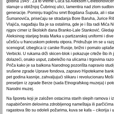
godina 1945“. Za to vreme Cuca sa Aleksom Čelebonovićem,
stanuje u obližnjoj Čubrinoj ulici, lamentira nad zlom sudbi
generacije. Pominju tragičnu smrt Bogdana Šuputa, ali i sta
Šumanovića, prisećaju se stradanja Bore Baruha, Jurice R
Vlajića, nagađaju šta je sa ostalima, gde je i šta radi Mića Ni
njgov cimer iz školskih dana Branko-Lale Stanković. Gledaju
Aleksinog starijeg brata Marka u partizanskoj uniformi i di
učešću u francuskom pokretu otpora. Pridružuje im se u razg
scenograf, izbeglica iz carske Rusije, brižni i pomalo uplaš
Verbicki. U rukama drži skicen-blok i pokazuje crteže što ih 
dolazeći, onako usput, zabeležio na ulicama i trgovima ra
Priča kako je sa balkona Narodnog pozorišta napravio studi
srušene zgrade Uprave fondova, zapravo Hipotekarne banke, 
pet godina kasnije, zahvaljujući slikaru i revolucionaru Moši 
preseljen iz zgrade Berze (sada Etnografskog muzeja) i po
Narodni muzej.
Na šporetu koji je založen ostacima starih slepih ramova i i
napabirčenim delovima zdrobljenog nameštaja ili parčićima 
ragastova što su odoleli požarima, kuva se kafa – cikorija i u