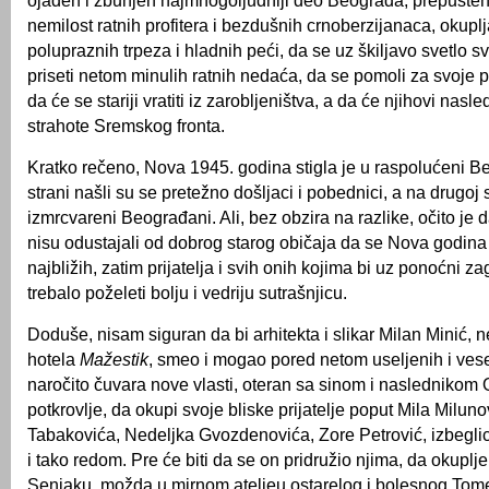
ojađen i zbunjen najmnogoljudniji deo Beograda, prepušten 
nemilost ratnih profitera i bezdušnih crnoberzijanaca, okupl
polupraznih trpeza i hladnih peći, da se uz škiljavo svetlo s
priseti netom minulih ratnih nedaća, da se pomoli za svoje p
da će se stariji vratiti iz zarobljeništva, a da će njihovi nasle
strahote Sremskog fronta.
Kratko rečeno, Nova 1945. godina stigla je u raspolućeni B
strani našli su se pretežno došljaci i pobednici, a na drugoj 
izmrcvareni Beograđani. Ali, bez obzira na razlike, očito je d
nisu odustajali od dobrog starog običaja da se Nova godina
najbližih, zatim prijatelja i svih onih kojima bi uz ponoćni zag
trebalo poželeti bolju i vedriju sutrašnjicu.
Doduše, nisam siguran da bi arhitekta i slikar Milan Minić, n
hotela
Mažestik
, smeo i mogao pored netom useljenih i vesel
naročito čuvara nove vlasti, oteran sa sinom i naslednikom
potkrovlje, da okupi svoje bliske prijatelje poput Mila Miluno
Tabakovića, Nedeljka Gvozdenovića, Zore Petrović, izbeglic
i tako redom. Pre će biti da se on pridružio njima, da okuplj
Senjaku, možda u mirnom ateljeu ostarelog i bolesnog Tom