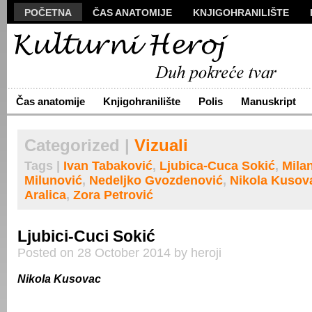
POČETNA
ČAS ANATOMIJE
KNJIGOHRANILIŠTE
MANUSKRIPT
POLIS
VIZUALI
NOVA PROZA
S
ARHIVA
O NAMA
ŽIVA REČ
KONTAKT
Čas anatomije
Knjigohranilište
Polis
Manuskript
Categorized |
Vizuali
Tags |
Ivan Tabaković
,
Ljubica-Cuca Sokić
,
Mila
Milunović
,
Nedeljko Gvozdenović
,
Nikola Kusov
Aralica
,
Zora Petrović
Ljubici-Cuci Sokić
Posted on 28 October 2014 by heroji
Nikola Kusovac