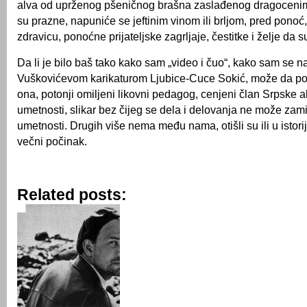
alva od uprženog pšeničnog brašna zaslađenog dragoceni
su prazne, napuniće se jeftinim vinom ili brljom, pred pono
zdravicu, ponoćne prijateljske zagrljaje, čestitke i želje da s
Da li je bilo baš tako kako sam „video i čuo“, kako sam se 
Vuškovićevom karikaturom Ljubice-Cuce Sokić, može da p
ona, potonji omiljeni likovni pedagog, cenjeni član Srpske 
umetnosti, slikar bez čijeg se dela i delovanja ne može zamisl
umetnosti. Drugih više nema među nama, otišli su ili u istorij
večni počinak.
Related posts: