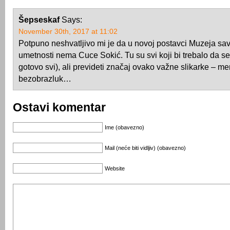
Šepseskaf
Says:
November 30th, 2017 at 11:02
Potpuno neshvatljivo mi je da u novoj postavci Muzeja s
umetnosti nema Cuce Sokić. Tu su svi koji bi trebalo da se 
gotovo svi), ali prevideti značaj ovako važne slikarke – meni
bezobrazluk…
Ostavi komentar
Ime (obavezno)
Mail (neće biti vidljiv) (obavezno)
Website