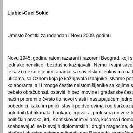
Ljubici-Cuci Sokić
Umesto čestitki za rođendan i Novu 2009. godinu
Novu 1945. godinu ratom razarani i razoreni Beograd, koji su
jednako nemilice i bezdušno kažnjavali i Nemci i vajni save
je sav u nezaceljenim ranama, sa sovjetskim tenkovima na t
ulicama, sa Oznom koja je kažnjavala izdajnike, stvarne pe
kolaborante, ali i mnoge čestite neistomišljenike sa kojima
trebalo obračubnati, ostaviti ih bez imovine i građanske časti
način pripremilo čvrsto tlo novoj vlasti i nastupajućem jedno
pobednici, kako im priliči, slavili po dvorovima i od buržoaz
uglednih fabrikanata, bankara, trgovaca, profesora univerzitet
političkih prvaka, itd,. Konfiskovanim vilama, kućama i dom
snabdevajući se iz svojih diplomatskih i drugih magacina, d