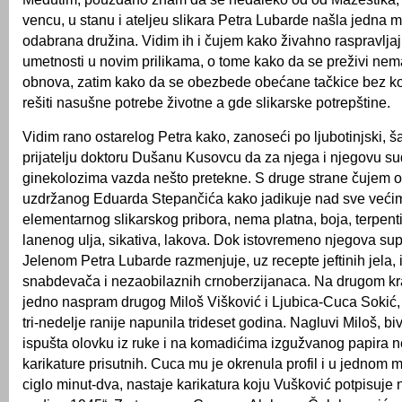
vencu, u stanu i ateljeu slikara Petra Lubarde našla jedna m
odabrana družina. Vidim ih i čujem kako živahno raspravljaj
umetnosti u novim prilikama, o tome kako da se preživi nem
obnova, zatim kako da se obezbede obećane tačkice bez k
rešiti nasušne potrebe životne a gde slikarske potrepštine.
Vidim rano ostarelog Petra kako, zanoseći po ljubotinjski, š
prijatelju doktoru Dušanu Kusovcu da za njega i njegovu su
ginekolozima vazda nešto pretekne. S druge strane čujem 
uzdržanog Eduarda Stepančića kako jadikuje nad sve već
elementarnog slikarskog pribora, nema platna, boja, terpent
lanenog ulja, sikativa, lakova. Dok istovremeno njegova sup
Jelenom Petra Lubarde razmenjuje, uz recepte jeftinih jela,
snabdevača i nezaobilaznih crnoberzijanaca. Na drugom kr
jedno naspram drugog Miloš Višković i Ljubica-Cuca Sokić,
tri-nedelje ranije napunila trideset godina. Nagluvi Miloš, bivš
ispušta olovku iz ruke i na komadićima izgužvanog papira 
karikature prisutnih. Cuca mu je okrenula profil i u jednom
ciglo minut-dva, nastaje karikatura koju Vušković potpisuje