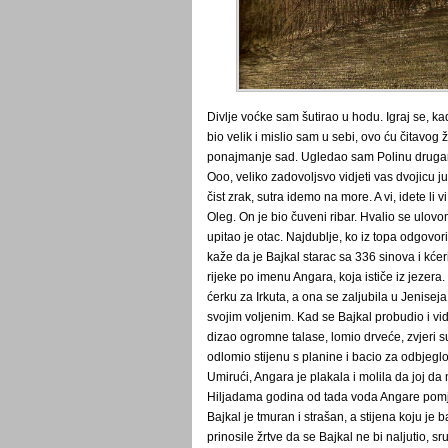
Divlje voćke sam šutirao u hodu. Igraj se, k
bio velik i mislio sam u sebi, ovo ću čitavog ži
ponajmanje sad. Ugledao sam Polinu drugaricu
Ooo, veliko zadovoljsvo vidjeti vas dvojicu 
čist zrak, sutra idemo na more. A vi, idete li
Oleg. On je bio čuveni ribar. Hvalio se ulovo
upitao je otac. Najdublje, ko iz topa odgovor
kaže da je Bajkal starac sa 336 sinova i kćer
rijeke po imenu Angara, koja ističe iz jezer
ćerku za Irkuta, a ona se zaljubila u Jenisej
svojim voljenim. Kad se Bajkal probudio i vid
dizao ogromne talase, lomio drveće, zvjeri s
odlomio stijenu s planine i bacio za odbjegl
Umirući, Angara je plakala i molila da joj d
Hiljadama godina od tada voda Angare pomj
Bajkal je tmuran i strašan, a stijena koju j
prinosile žrtve da se Bajkal ne bi naljutio, s