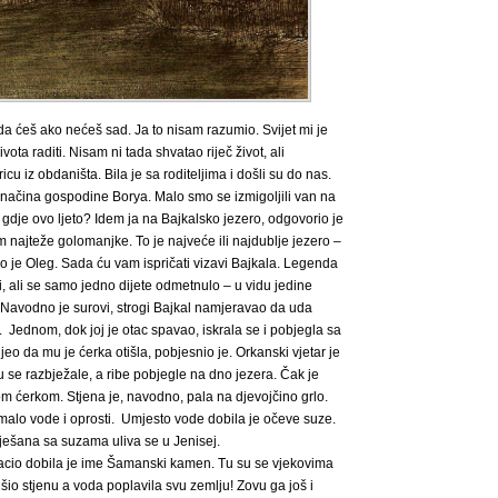
ada ćeš ako nećeš sad. Ja to nisam razumio. Svijet mi je
vota raditi. Nisam ni tada shvatao riječ život, ali
 iz obdaništa. Bila je sa roditeljima i došli su do nas.
junačina gospodine Borya. Malo smo se izmigoljili van na
 vi gdje ovo ljeto? Idem ja na Bajkalsko jezero, odgovorio je
m najteže golomanjke. To je najveće ili najdublje jezero –
io je Oleg. Sada ću vam ispričati vizavi Bajkala. Legenda
i, ali se samo jedno dijete odmetnulo – u vidu jedine
a. Navodno je surovi, strogi Bajkal namjeravao da uda
a. Jednom, dok joj je otac spavao, iskrala se i pobjegla sa
jeo da mu je ćerka otišla, pobjesnio je. Orkanski vjetar je
u se razbježale, a ribe pobjegle na dno jezera. Čak je
om ćerkom. Stjena je, navodno, pala na djevojčino grlo.
a malo vode i oprosti. Umjesto vode dobila je očeve suze.
ešana sa suzama uliva se u Jenisej.
e bacio dobila je ime Šamanski kamen. Tu su se vjekovima
rušio stjenu a voda poplavila svu zemlju! Zovu ga još i