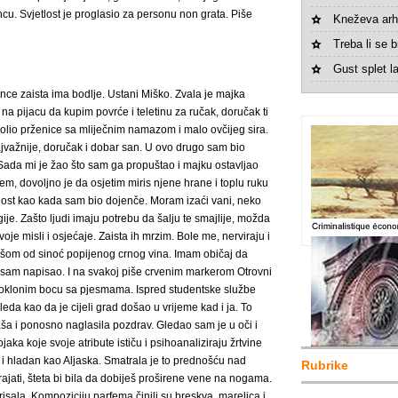
u. Svjetlost je proglasio za personu non grata. Piše
Kneževa arh
Treba li se br
Gust splet la
nce zaista ima bodlje. Ustani Miško. Zvala je majka
na pijacu da kupim povrće i teletinu za ručak, doručak ti
 volio prženice sa mliječnim namazom i malo ovčijeg sira.
i najvažnije, doručak i dobar san. U ovo drugo sam bio
. Sada mi je žao što sam ga propuštao i majku ostavljao
m, dovoljno je da osjetim miris njene hrane i toplu ruku
nost kao kada sam bio dojenče. Moram izaći vani, neko
je. Zašto ljudi imaju potrebu da šalju te smajlije, možda
oje misli i osjećaje. Zaista ih mrzim. Bole me, nerviraju i
ašom od sinoć popijenog crnog vina. Imam običaj da
e sam napisao. I na svakoj piše crvenim markerom Otrovni
 poklonim bocu sa pjesmama. Ispred studentske službe
leda kao da je cijeli grad došao u vrijeme kad i ja. To
Taša i ponosno naglasila pozdrav. Gledao sam je u oči i
jaka koje svoje atribute ističu i psihoanaliziraju žrtvine
n i hladan kao Aljaska. Smatrala je to prednošću nad
Rubrike
ajati, šteta bi bila da dobiješ proširene vene na nogama.
mirisala. Kompoziciju parfema činili su breskva, marelica i