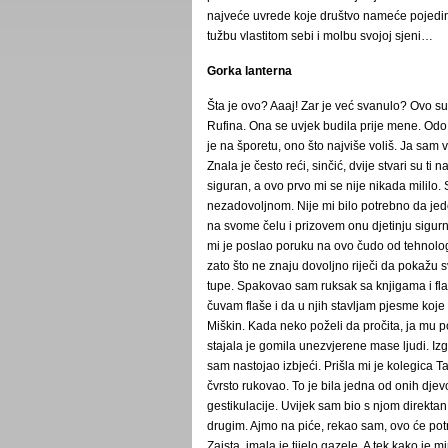
najveće uvrede koje društvo nameće pojedinc
tužbu vlastitom sebi i molbu svojoj sjeni…
Gorka lanterna
Šta je ovo? Aaaj! Zar je već svanulo? Ovo su
Rufina. Ona se uvjek budila prije mene. Odo 
je na šporetu, ono što najviše voliš. Ja sam
Znala je često reći, sinčić, dvije stvari su t
siguran, a ovo prvo mi se nije nikada mililo
nezadovoljnom. Nije mi bilo potrebno da jede
na svome čelu i prizovem onu djetinju sigur
mi je poslao poruku na ovo čudo od tehnologi
zato što ne znaju dovoljno riječi da pokažu sv
tupe. Spakovao sam ruksak sa knjigama i fl
čuvam flaše i da u njih stavljam pjesme koj
Miškin. Kada neko poželi da pročita, ja mu
stajala je gomila unezvjerene mase ljudi. Izg
sam nastojao izbjeći. Prišla mi je kolegica 
čvrsto rukovao. To je bila jedna od onih djevo
gestikulacije. Uvijek sam bio s njom direkta
drugim. Ajmo na piće, rekao sam, ovo će potr
Zaista, imala je tijelo gazele. A tek kako je 