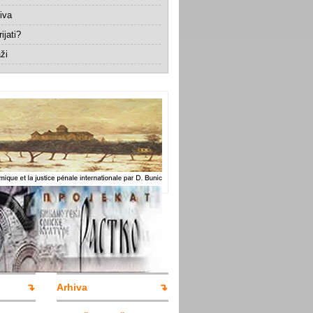
iva
ijati?
ži
Arhiva