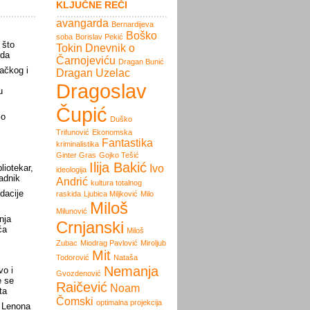
KLJUČNE REČI
avangarda
Bernardijeva
Boško
soba
Borislav Pekić
 što
Tokin
Dnevnik o
rda
Čarnojeviću
Dragan Bunić
ačkog i
Dragan Uzelac
Dragoslav
u
Čupić
 o
Duško
Trifunović
Ekonomska
Fantastika
kriminalistika
Ginter Gras
Gojko Tešić
Ilija Bakić
liotekar,
Ivo
ideologija
radnik
Andrić
kultura totalnog
dacije
raskida
Ljubica Miljković
Milo
Miloš
Milunović
nja
Crnjanski
ća
Miloš
Zubac
Miodrag Pavlović
Miroljub
Mit
Todorović
Nataša
Nemanja
vo i
Gvozdenović
e se
Raičević
Noam
ta
Čomski
optimalna projekcija
 Lenona