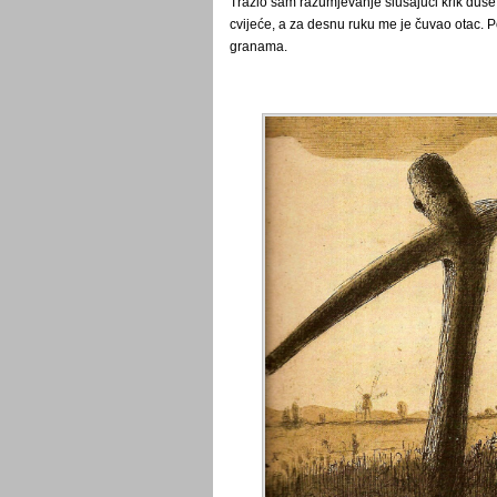
Tražio sam razumjevanje slušajući krik duš
cvijeće, a za desnu ruku me je čuvao otac. P
granama.