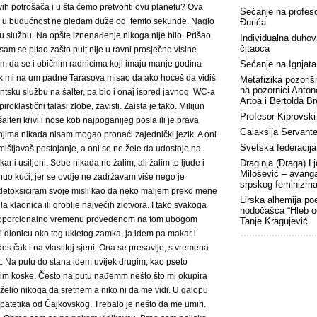
vih potrošača i u šta ćemo pretvoriti ovu planetu? Ova
Sećanje na profes
, a u budućnost ne gledam duže od femto sekunde. Naglo
Đurića
ku službu. Na opšte iznenađenje nikoga nije bilo. Prišao
Individualna duhov
čitaoca
sam se pitao zašto pult nije u ravni prosječne visine
am da se i običnim radnicima koji imaju manje godina
Sećanje na Ignjat
k mi na um padne Tarasova misao da ako hoćeš da vidiš
Metafizika pozorišn
na pozornici Anto
ntsku službu na šalter, pa bio i onaj ispred javnog WC-a
Artoa i Bertolda B
iroklastični talasi zlobe, zavisti. Zaista je tako. Milijun
Profesor Kiprovski
alteri krivi i nose kob najpoganijeg posla ili je prava
Galaksija Servant
 S njima nikada nisam mogao pronaći zajednički jezik. A oni
Svetska federacija
osmišljavaš postojanje, a oni se ne žele da udostoje na
 i usiljeni. Sebe nikada ne žalim, ali žalim te ljude i
Draginja (Draga) Lj
Milošević – avang
nuo kući, jer se ovdje ne zadržavam više nego je
srpskog feminizm
 detoksiciram svoje misli kao da neko maljem preko mene
Lirska alhemija po
a klaonica ili groblje najvećih zlotvora. I tako svakoga
hodočašća “Hleb o
proporcionalno vremenu provedenom na tom ubogom
Tanje Kragujević
dionicu oko tog ukletog zamka, ja idem pa makar i
des čak i na vlastitoj sjeni. Ona se presavije, s vremena
k. Na putu do stana idem uvijek drugim, kao pseto
žim koske. Često na putu nađemm nešto što mi okupira
 želio nikoga da sretnem a niko ni da me vidi. U galopu
 patetika od Čajkovskog. Trebalo je nešto da me umiri.