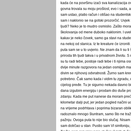
kada će na površinu izaći sva kanalizacija o
govna trovala su moju prošlost, evo i sada
sam ustao, platio račun i otišao na students
sam i naklonio se na gotski prozorčić. Uvjek 
ljudi? Neko je to mudro osmislio. Zašto mor
školovanja od mene duboko naklonim. I uve
kakav je neko čovek, samo ga stavi na stude
na nekoj od stanica. Iz te kreature će izroniti p
puta sam se u to uvjerio. Ne znam da li su ti š
priroda tih ljudi takva i u privatnom životu.
su tu radi tebe, postoje radi tebe i ti njima 
dvije minute razgovora na jedan osmijeh makar
divim se njihovoj odvratnosti. Žurno sam kre
potrebno. Čak samo kada i vidim tu zgradu,
cijelog pređe. Tu je sigurno nekada davno bil
dana izgubim energiju i prodam dio duše 
zdanju. Kada me put nanese da moram preći 
kilometar dalji put, jer jedan pogled načini u
na vrijeme podrhtava i poprima bizaran obli
radoznalo mnogo šluntram, samo što ne tra
pažnju. Ovoga puta to nije bio slučaj. Nisam
sam dotrčao u stan. Pustio sam VI simfoniju,