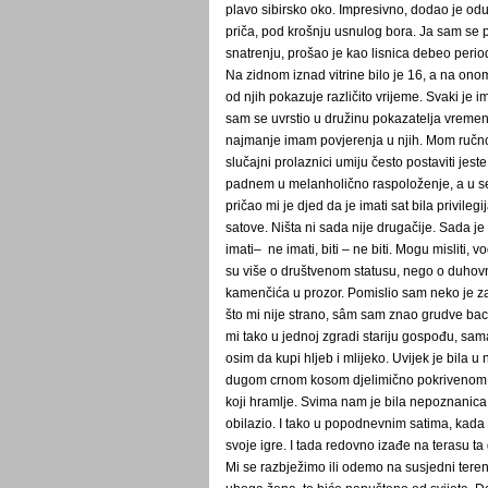
plavo sibirsko oko. Impresivno, dodao je odu
priča, pod krošnju usnulog bora. Ja sam se p
snatrenju, prošao je kao lisnica debeo peri
Na zidnom iznad vitrine bilo je 16, a na o
od njih pokazuje različito vrijeme. Svaki je i
sam se uvrstio u družinu pokazatelja vremena
najmanje imam povjerenja u njih. Mom ručno
slučajni prolaznici umiju često postaviti jeste:
padnem u melanholično raspoloženje, a u 
pričao mi je djed da je imati sat bila privile
satove. Ništa ni sada nije drugačije. Sada je
imati– ne imati, biti – ne biti. Mogu misliti, v
su više o društvenom statusu, nego o duho
kamenčića u prozor. Pomislio sam neko je zab
što mi nije strano, sâm sam znao grudve baca
mi tako u jednoj zgradi stariju gospođu, sama 
osim da kupi hljeb i mlijeko. Uvijek je bila
dugom crnom kosom djelimično pokrivenom 
koji hramlje. Svima nam je bila nepoznanica. 
obilazio. I tako u popodnevnim satima, kada
svoje igre. I tada redovno izađe na terasu ta
Mi se razbježimo ili odemo na susjedni teren.