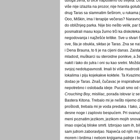
uboga žena, to biće napušteno od svijeta. Dan
više nije izlazila na prozor, nije hranila gol
drug Taras sa slamnatim šeširom, u rukama j
Ooo, Miškin, ima l terapije večeras? Naravno
do obližnjeg parka. Nije bio nešto velik, par bo
posmatrali masu koja žurno trči ka diskotek
negodovanja i najžešće kritike. Sve u stvari
ove, šta je obukla, siktao je Taras. Zna se 
i Dena Brauna, to ti je na cijeni danas. Zai
mladost, muškarci su steroidne ponikve, a ž
nakit i tako do jutra i oni su kao sretni. Mož
svojoj nedotupavnosti. Imali bi više mudrosti
lokalima i piju kojekakve koktele. Ta Kvazimo
dodao je Taras. Znaš, čučavac je inspirativano
nepotrebno i oslobađa ideje. Pucali smo od 
Crouching Boy
, mislilac, porađa istovar iz 
Bastera Kitona. Trebalo mi je nešto nijemo da
prošlosti, trebala mi je voda predaka. I tak
desne noge i zaplovio bespućem. Pri svanuć
meni poznatim jezikom, jezikom mojih snova,
imao osjećaj bliske smrti. Izbrojao sam ih, b
sam jutrom zaboravljao. Najveća od njih mi je
morem i brdima i nebom knjigama patnje i boli