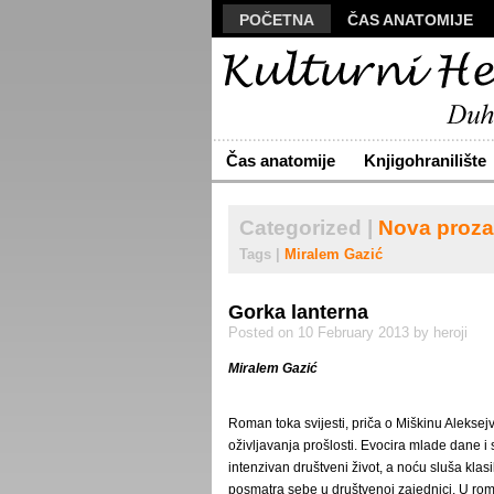
POČETNA
ČAS ANATOMIJE
MANUSKRIPT
POLIS
VIZU
ARHIVA
O NAMA
ŽIVA RE
Čas anatomije
Knjigohranilište
Categorized |
Nova proza
Tags |
Miralem Gazić
Gorka lanterna
Posted on 10 February 2013 by heroji
Miralem Gazić
Roman toka svijesti, priča o Miškinu Aleksejvu
oživljavanja prošlosti. Evocira mlade dane i 
intenzivan društveni život, a noću sluša klasik
posmatra sebe u društvenoj zajednici. U roma