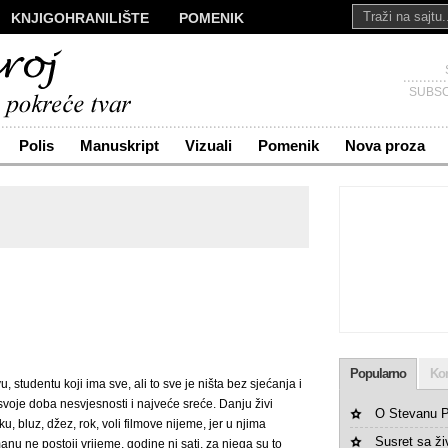
KNJIGOHRANILIŠTE
POMENIK
ALI
NOVA PROZA
SAKRALI
Č
KONTAKT
SUBSC
Polis
Manuskript
Vizuali
Pomenik
Nova proza
Popularno
Ko
, studentu koji ima sve, ali to sve je ništa bez sjećanja i
svoje doba nesvjesnosti i najveće sreće. Danju živi
O Stevanu P
u, bluz, džez, rok, voli filmove nijeme, jer u njima
Susret sa ž
nu ne postoji vrijeme, godine ni sati, za njega su to