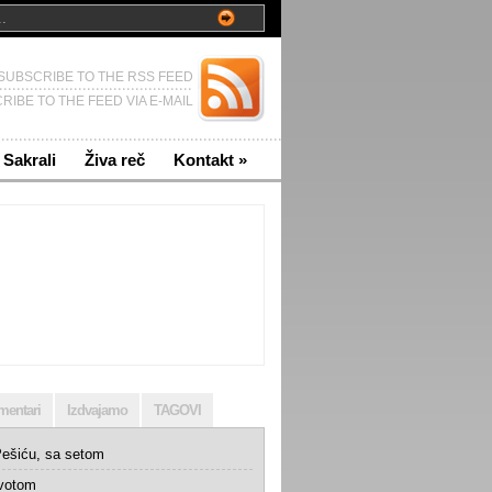
SUBSCRIBE TO THE RSS FEED
RIBE TO THE FEED VIA E-MAIL
Sakrali
Živa reč
Kontakt
»
mentari
Izdvajamo
TAGOVI
ešiću, sa setom
ivotom