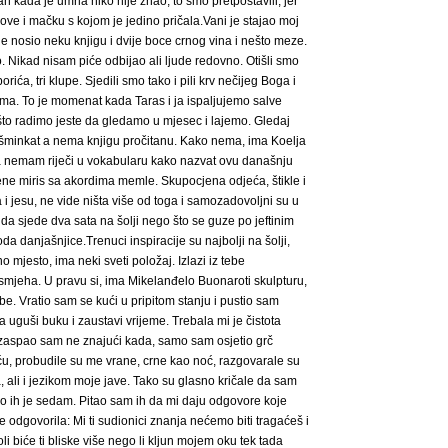
 kada je umrla niko nije znao, to smo pretpostavili, jer
ubove i mačku s kojom je jedino pričala.Vani je stajao moj
e nosio neku knjigu i dvije boce crnog vina i nešto meze.
. Nikad nisam piće odbijao ali ljude redovno. Otišli smo
rića, tri klupe. Sjedili smo tako i pili krv nečijeg Boga i
ama. To je momenat kada Taras i ja ispaljujemo salve
 što radimo jeste da gledamo u mjesec i lajemo. Gledaj
našminkat a nema knjigu pročitanu. Kako nema, ima Koelja
sta nemam riječi u vokabularu kako nazvat ovu današnju
ene miris sa akordima memle. Skupocjena odjeća, štikle i
da i jesu, ne vide ništa više od toga i samozadovoljni su u
 da sjede dva sata na šolji nego što se guze po jeftinim
da danjašnjice.Trenuci inspiracije su najbolji na šolji,
 mjesto, ima neki sveti položaj. Izlazi iz tebe
smjeha. U pravu si, ima Mikelanđelo Buonaroti skulpturu,
sebe. Vratio sam se kući u pripitom stanju i pustio sam
 uguši buku i zaustavi vrijeme. Trebala mi je čistota
o, zaspao sam ne znajući kada, samo sam osjetio grč
u, probudile su me vrane, crne kao noć, razgovarale su
 ali i jezikom moje jave. Tako su glasno kričale da sam
ilo ih je sedam. Pitao sam ih da mi daju odgovore koje
 odgovorila: Mi ti sudionici znanja nećemo biti tragaćeš i
 biće ti bliske više nego li kljun mojem oku tek tada