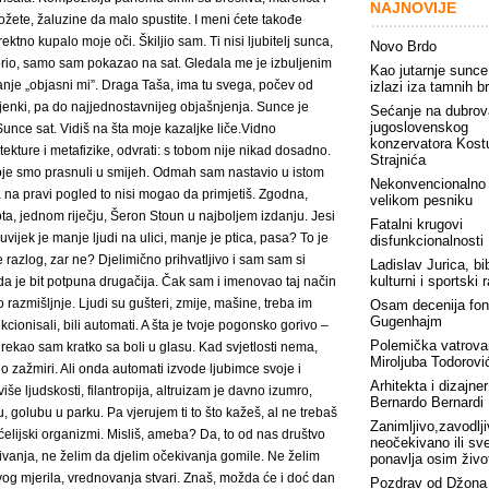
NAJNOVIJE
ožete, žaluzine da malo spustite. I meni ćete takođe
ektno kupalo moje oči. Škiljio sam. Ti nisi ljubitelj sunca,
Novo Brdo
io, samo sam pokazao na sat. Gledala me je izbuljenim
Kao jutarnje sunce
tanje „objasni mi”. Draga Taša, ima tu svega, počev od
izlazi iza tamnih b
 sjenki, pa do najjednostavnijeg objašnjenja. Sunce je
Sećanje na dubrov
jugoslovenskog
Sunce sat. Vidiš na šta moje kazaljke liče.Vidno
konzervatora Kost
ekture i metafizike, odvrati: s tobom nije nikad dosadno.
Strajnića
oje smo prasnuli u smijeh. Odmah sam nastavio u istom
Nekonvencionalno
a na pravi pogled to nisi mogao da primjetiš. Zgodna,
velikom pesniku
, jednom riječju, Šeron Stoun u najboljem izdanju. Jesi
Fatalni krugovi
 uvijek je manje ljudi na ulici, manje je ptica, pasa? To je
disfunkcionalnosti
je razlog, zar ne? Djelimično prihvatljivo i sam sam si
Ladislav Jurica, bib
kulturni i sportski 
da je bit potpuna drugačija. Čak sam i imenovao taj način
 razmišljnje. Ljudi su gušteri, zmije, mašine, treba im
Osam decenija fon
Gugenhajm
kcionisali, bili automati. A šta je tvoje pogonsko gorivo –
Polemička vatrova
rekao sam kratko sa boli u glasu. Kad svjetlosti nema,
Miroljuba Todorovi
o zažmiri. Ali onda automati izvode ljubimce svoje i
Arhitekta i dizajner
više ljudskosti, filantropija, altruizam je davno izumro,
Bernardo Bernardi
, golubu u parku. Pa vjerujem ti to što kažeš, al ne trebaš
Zanimljivo,zavodlji
ćelijski organizmi. Misliš, ameba? Da, to od nas društvo
neočekivano ili sv
vanja, ne želim da djelim očekivanja gomile. Ne želim
ponavlja osim živo
g mjerila, vrednovanja stvari. Znaš, možda će i doć dan
Pozdrav od Džona