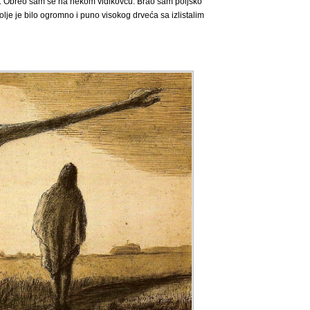
e. Obreo sam se na nekom vidikovcu. Brao sam poljsko
olje je bilo ogromno i puno visokog drveća sa izlistalim