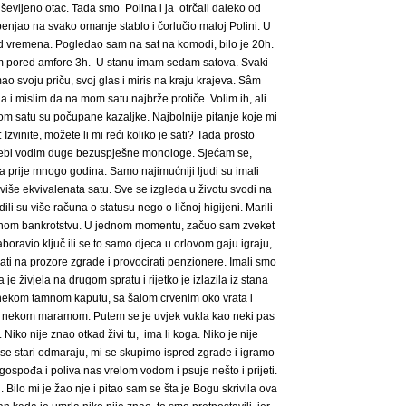
ševljeno otac. Tada smo Polina i ja otrčali daleko od
enjao na svako omanje stablo i čorlučio maloj Polini. U
od vremena. Pogledao sam na sat na komodi, bilo je 20h.
nom pored amfore 3h. U stanu imam sedam satova. Svaki
mao svoju priču, svoj glas i miris na kraju krajeva. Sâm
 i mislim da na mom satu najbrže protiče. Volim ih, ali
m satu su počupane kazaljke. Najbolnije pitanje koje mi
 Izvinite, možete li mi reći koliko je sati? Tada prosto
sebi vodim duge bezuspješne monologe. Sjećam se,
gija prije mnogo godina. Samo najimućniji ljudi su imali
 više ekvivalenata satu. Sve se izgleda u životu svodi na
odili su više računa o statusu nego o ličnoj higijeni. Marili
vnom bankrotstvu. U jednom momentu, začuo sam zveket
oravio ključ ili se to samo djeca u orlovom gaju igraju,
ti na prozore zgrade i provocirati penzionere. Imali smo
je živjela na drugom spratu i rijetko je izlazila iz stana
 u nekom tamnom kaputu, sa šalom crvenim oko vrata i
nekom maramom. Putem se je uvjek vukla kao neki pas
Niko nije znao otkad živi tu, ima li koga. Niko je nije
 se stari odmaraju, mi se skupimo ispred zgrade i igramo
 gospođa i poliva nas vrelom vodom i psuje nešto i prijeti.
 Bilo mi je žao nje i pitao sam se šta je Bogu skrivila ova