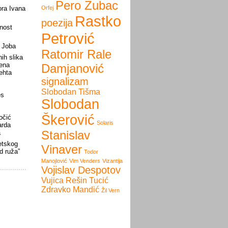
Pero Zubac
ora Ivana
Orfej
Rastko
poezija
nost
Petrović
a Joba
Ratomir Rale
ih slika
nena
Damjanović
rehta
signalizam
Slobodan Tišma
es
Slobodan
Škerović
očić
Solaris
arda
Stanislav
a
etskog
Vinaver
d ruža”
Todor
Manojlović
Vim Venders
Vizantija
Vojislav Despotov
Vujica Rešin Tucić
Zdravko Mandić
Žil Vern