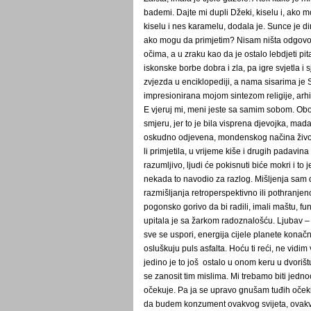
bademi. Dajte mi dupli Džeki, kiselu i, ako m
kiselu i nes karamelu, dodala je. Sunce je dir
ako mogu da primjetim? Nisam ništa odgovor
očima, a u zraku kao da je ostalo lebdjeti pi
iskonske borbe dobra i zla, pa igre svjetla i
zvjezda u enciklopediji, a nama sisarima je 
impresionirana mojom sintezom religije, arhit
E vjeruj mi, meni jeste sa samim sobom. Ob
smjeru, jer to je bila visprena djevojka, mad
oskudno odjevena, mondenskog načina života
li primjetila, u vrijeme kiše i drugih padavina
razumljivo, ljudi će pokisnuti biće mokri i to 
nekada to navodio za razlog. Mišljenja sam 
razmišljanja retroperspektivno ili pothranjeno
pogonsko gorivo da bi radili, imali maštu, fun
upitala je sa žarkom radoznalošću. Ljubav – 
sve se uspori, energija cijele planete konačn
osluškuju puls asfalta. Hoću ti reći, ne vidim 
jedino je to još ostalo u onom keru u dvorištu
se zanosit tim mislima. Mi trebamo biti jedno
očekuje. Pa ja se upravo gnušam tuđih očeki
da budem konzument ovakvog svijeta, ovakvo