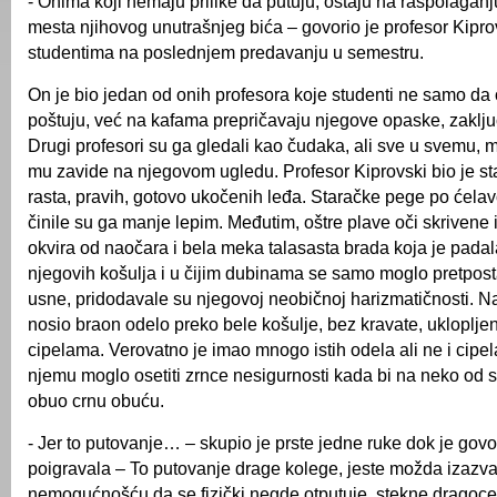
- Onima koji nemaju prilike da putuju, ostaju na raspolaganj
mesta njihovog unutrašnjeg bića – govorio je profesor Kipro
studentima na poslednjem predavanju u semestru.
On je bio jedan od onih profesora koje studenti ne samo da
poštuju, već na kafama prepričavaju njegove opaske, zaklju
Drugi profesori su ga gledali kao čudaka, ali sve u svemu, 
mu zavide na njegovom ugledu. Profesor Kiprovski bio je star
rasta, pravih, gotovo ukočenih leđa. Staračke pege po ćelavoj
činile su ga manje lepim. Međutim, oštre plave oči skrivene 
okvira od naočara i bela meka talasasta brada koja je padal
njegovih košulja i u čijim dubinama se samo moglo pretpost
usne, pridodavale su njegovoj neobičnoj harizmatičnosti. Na
nosio braon odelo preko bele košulje, bez kravate, ukloplje
cipelama. Verovatno je imao mnogo istih odela ali ne i cipe
njemu moglo osetiti zrnce nesigurnosti kada bi na neko od 
obuo crnu obuću.
- Jer to putovanje… – skupio je prste jedne ruke dok je govo
poigravala – To putovanje drage kolege, jeste možda izazv
nemogućnošću da se fizički negde otputuje, stekne dragoce