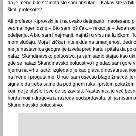
da je mene bilo sramota što sam prisutan – Kakav ste vi bil
školi profesore?
Ali profesor Kiprovski je i na ovako detinjasto i neotesano p
veoma ingeniozno – Bio sam loš đak. – rekao je – Jedan od 
odeljenju. A bio sam i najmanji, najniži u vrsti na fizičkom. 
mom slučaju. Moja fizička i intelektualna umanjenost. Jedn
me je nastavnica geografije izvela pred kartu i pitala da p
nalazi Skandinavsko poluostvo, ja sam samo stajao kao uk
gde se nalazi Skandinavsko poluostrvo i gledao sam gore 
njemu na vrhu karte. Izgledalo je kao glava dinosaurusa koj
na mene i proguta me. U ruci sam osećao blage žmarce, jer
signale da treba samo da podignem ruku i prstom pokažem 
koji me je plašio i sve će se završiti. Nastavnica je već bes
horda mojih drugova iz razreda podsprdavala, ali ja nisam 
Skandinavsko poluostrvo.