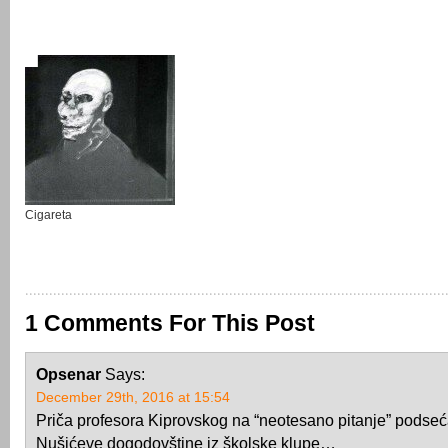
Cigareta
1 Comments For This Post
Opsenar
Says:
December 29th, 2016 at 15:54
Priča profesora Kiprovskog na “neotesano pitanje” podse
Nušićeve dogodovštine iz školske klupe…