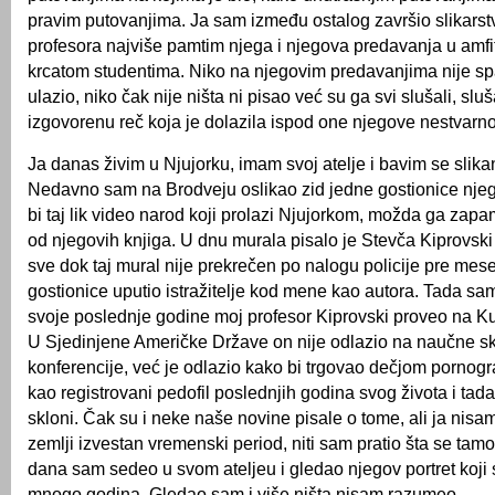
pravim putovanjima. Ja sam između ostalog završio slikarstv
profesora najviše pamtim njega i njegova predavanja u amfit
krcatom studentima. Niko na njegovim predavanjima nije spav
ulazio, niko čak nije ništa ni pisao već su ga svi slušali, slu
izgovorenu reč koja je dolazila ispod one njegove nestvarno
Ja danas živim u Njujorku, imam svoj atelje i bavim se slik
Nedavno sam na Brodveju oslikao zid jedne gostionice nje
bi taj lik video narod koji prolazi Njujorkom, možda ga zapa
od njegovih knjiga. U dnu murala pisalo je Stevča Kiprovski
sve dok taj mural nije prekrečen po nalogu policije pre me
gostionice uputio istražitelje kod mene kao autora. Tada sa
svoje poslednje godine moj profesor Kiprovski proveo na Kub
U Sjedinjene Američke Države on nije odlazio na naučne s
konferencije, već je odlazio kako bi trgovao dečjom pornogr
kao registrovani pedofil poslednjih godina svog života i tad
skloni. Čak su i neke naše novine pisale o tome, ali ja nisa
zemlji izvestan vremenski period, niti sam pratio šta se ta
dana sam sedeo u svom ateljeu i gledao njegov portret koji
mnogo godina. Gledao sam i više ništa nisam razumeo.