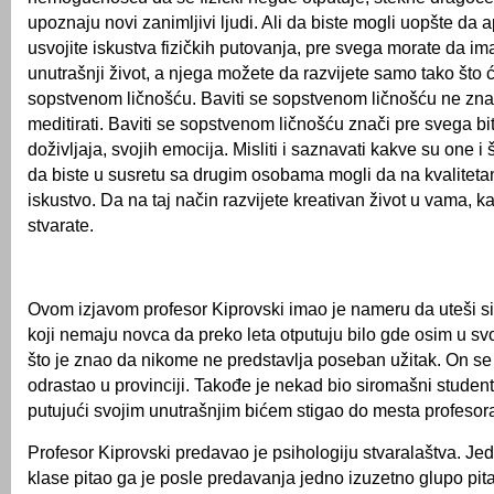
upoznaju novi zanimljivi ljudi. Ali da biste mogli uopšte da a
usvojite iskustva fizičkih putovanja, pre svega morate da im
unutrašnji život, a njega možete da razvijete samo tako što ć
sopstvenom ličnošću. Baviti se sopstvenom ličnošću ne znač
meditirati. Baviti se sopstvenom ličnošću znači pre svega bit
doživljaja, svojih emocija. Misliti i saznavati kakve su one i 
da biste u susretu sa drugim osobama mogli da na kvalitetan
iskustvo. Da na taj način razvijete kreativan život u vama, k
stvarate.
Ovom izjavom profesor Kiprovski imao je nameru da uteši 
koji nemaju novca da preko leta otputuju bilo gde osim u sv
što je znao da nikome ne predstavlja poseban užitak. On se 
odrastao u provinciji. Takođe je nekad bio siromašni student
putujući svojim unutrašnjim bićem stigao do mesta profesora
Profesor Kiprovski predavao je psihologiju stvaralaštva. Je
klase pitao ga je posle predavanja jedno izuzetno glupo pita