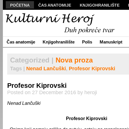
POČETNA
ČAS ANATOMIJE
KNJIGOHRANILIŠTE
MANUSKRIPT
POLIS
VIZUALI
NOVA PROZA
S
ARHIVA
O NAMA
ŽIVA REČ
KONTAKT
Čas anatomije
Knjigohranilište
Polis
Manuskript
Categorized |
Nova proza
Tags |
Nenad Lančuški
,
Profesor Kiprovski
Profesor Kiprovski
Posted on 27 December 2016 by heroji
Nenad Lančuški
Profesor Kiprovski