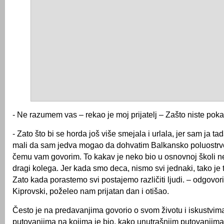
- Ne razumem vas – rekao je moj prijatelj – Zašto niste poka
- Zato što bi se horda još više smejala i urlala, jer sam ja tada
mali da sam jedva mogao da dohvatim Balkansko poluostr
čemu vam govorim. To kakav je neko bio u osnovnoj školi ne
dragi kolega. Jer kada smo deca, nismo svi jednaki, tako je t
Zato kada porastemo svi postajemo različiti ljudi. – odgovori
Kiprovski, poželeo nam prijatan dan i otišao.
Često je na predavanjima govorio o svom životu i iskustvima 
putovanjima na kojima je bio, kako unutrašnjim putovanjima