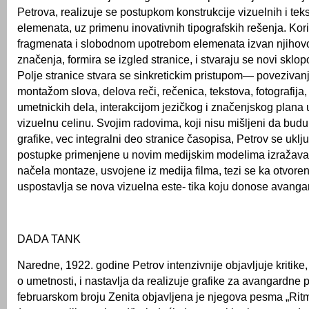
Petrova, realizuje se postupkom konstrukcije vizuelnih i tek
elemenata, uz primenu inovativnih tipografskih rešenja. Ko
fragmenata i slobodnom upotrebom elemenata izvan njihov
značenja, formira se izgled stranice, i stvaraju se novi sklopov
Polje stranice stvara se sinkretickim pristupom— povezivan
montažom slova, delova reči, rečenica, tekstova, fotografija
umetnickih dela, interakcijom jezičkog i značenjskog plana 
vizuelnu celinu. Svojim radovima, koji nisu mišljeni da bud
grafike, vec integralni deo stranice časopisa, Petrov se ukl
postupke primenjene u novim medijskim modelima izražav
načela montaze, usvojene iz medija filma, tezi se ka otvore
uspostavlja se nova vizuelna este- tika koju donose avangar
DADA TANK
Naredne, 1922. godine Petrov intenzivnije objavljuje kritike
o umetnosti, i nastavlja da realizuje grafike za avangardne p
februarskom broju Zenita objavljena je njegova pesma „Ritmi