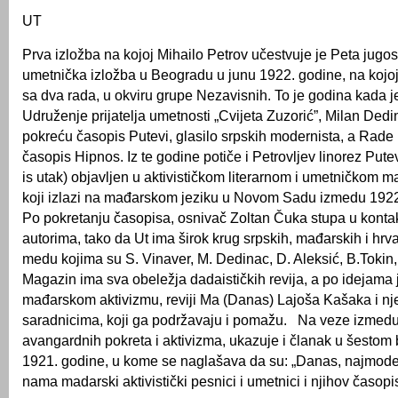
UT
Prva izložba na kojoj Mihailo Petrov učestvuje je Peta jugo
umetnička izložba u Beogradu u junu 1922. godine, na kojoj 
sa dva rada, u okviru grupe Nezavisnih. To je godina kada 
Udruženje prijatelja umetnosti „Cvijeta Zuzorić”, Milan Dedi
pokreću časopis Putevi, glasilo srpskih modernista, a Rade
časopis Hipnos. Iz te godine potiče i Petrovljev linorez Pute
is utak) objavljen u aktivističkom literarnom i umetničkom m
koji izlazi na mađarskom jeziku u Novom Sadu izmedu 1922.
Po pokretanju časopisa, osnivač Zoltan Čuka stupa u konta
autorima, tako da Ut ima širok krug srpskih, mađarskih i hrv
medu kojima su S. Vinaver, M. Dedinac, D. Aleksić, B.Tokin, 
Magazin ima sva obeležja dadaističkih revija, a po idejama 
mađarskom aktivizmu, reviji Ma (Danas) Lajoša Kašaka i n
saradnicima, koji ga podržavaju i pomažu. Na veze izmedu
avangardnih pokreta i aktivizma, ukazuje i članak u šestom b
1921. godine, u kome se naglašava da su: „Danas, najmodern
nama madarski aktivistički pesnici i umetnici i njihov časopi