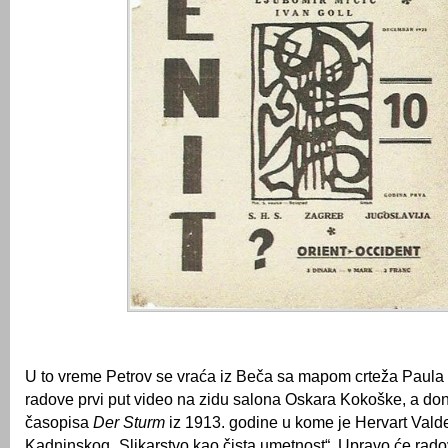
U to vreme Petrov se vraća iz Beča sa mapom crteža Paula K
radove prvi put video na zidu salona Oskara Kokoške, a don
časopisa
Der Sturm
iz 1913. godine u kome je Hervart Vald
Kadninskog „Slikarstvo kao čista umetnost“. Upravo će radov