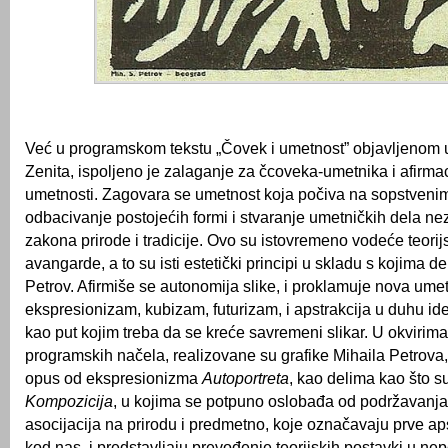
Već u programskom tekstu „Čovek i umetnost” objavljenom 
Zenita, ispoljeno je zalaganje za čcoveka-umetnika i afirma
umetnosti. Zagovara se umetnost koja počiva na sopstvenim
odbacivanje postojećih formi i stvaranje umetničkih dela ne
zakona prirode i tradicije. Ovo su istovremeno vodeće teorij
avangarde, a to su isti estetički principi u skladu s kojima de
Petrov. Afirmiše se autonomija slike, i proklamuje nova umet
ekspresionizam, kubizam, futurizam, i apstrakcija u duhu i
kao put kojim treba da se kreće savremeni slikar. U okvirim
programskih načela, realizovane su grafike Mihaila Petrova, č
opus od ekspresionizma
Autoportreta
, kao delima kao što s
Kompozicija
, u kojima se potpuno oslobađa od podržavanja 
asocijacija na prirodu i predmetno, koje označavaju prve ap
kod nas, i predstavljaju prevođenje teorijskih postavki u n