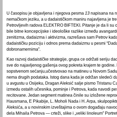
U časopisu je objavljena i njegova pesma
13
napisana na 
nemačkom jeziku, a u dadaističkom maniru najavljena je tre
Petrovljevih radova ELEKTRO BIFTEKI. Pitanje je da li su
bile bitne koncepcijske i ideološke razlike između avangar
zenitizma, dadaizma i aktivizma, razrešava sam Petrov kada 
dadaističku poziciju i odnos prema dadaizmu u pesmi “Dada
dobronamernima”.
Kao razvoj dadaističke strategije, grupa ce održati seriju da
sve do najavljenog gašenja ovog pokreta krajem te godine. 
sopstvenom sećanju,učestvovao na matineu u Novom Sadu 
nema drugih podataka. Istog dana kada je održan sledeći da
u avgustu u Osijeku, Dragan Aleksić salje pismo Tristanu Ca
izmedu ostalih učesnika, pominje i Pe­trova, kada navodi p
recitovane. Jedan segment matinea činile su izložene repro
Hausmana, E Pikabije, L. Moholi Nada i H. Arpa, skulpopik
Aleksića, a u novinskim izveštajima o ovom događaju navodi
dela Mihaila Petrova — crteži, slike i „veliki li­noleum” Portr