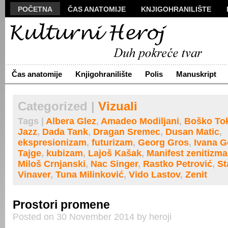
POČETNA
ČAS ANATOMIJE
KNJIGOHRANILIŠTE
MANUSKRIPT
POLIS
VIZUALI
NOVA PROZA
S
ARHIVA
O NAMA
ŽIVA REČ
KONTAKT
Čas anatomije
Knjigohranilište
Polis
Manuskript
Categorized |
Vizuali
Tags |
Albera Glez
,
Amadeo Modiljani
,
Boško To
Jazz
,
Dada Tank
,
Dragan Sremec
,
Dusan Matic
,
ekspresionizam
,
futurizam
,
Georg Gros
,
Ivana G
Tajge
,
kubizam
,
Lajoš Kašak
,
Manifest zenitizma
Miloš Crnjanski
,
Nac Singer
,
Rastko Petrović
,
St
Vinaver
,
Tuna Milinković
,
Vido Lastov
,
Zenit
Prostori promene
Posted on 30 November 2014 by heroji