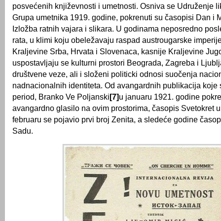
posvećenih književnosti i umetnosti. Osniva se Udruženje li
Grupa umetnika 1919. godine, pokrenuti su časopisi Dan i 
Izložba ratnih vajara i slikara. U godinama neposredno pos
rata, u klimi koju obeležavaju raspad austrougarske imperije
Kraljevine Srba, Hrvata i Slovenaca, kasnije Kraljevine Jugo
uspostavljaju se kulturni prostori Beograda, Zagreba i Lju
društvene veze, ali i složeni politicki odnosi suočenja nacion
nadnacionalnih identiteta. Od avangardnih publikacija koje 
period, Branko Ve Poljanski
[7]
u januaru 1921. godine pokr
avangardno glasilo na ovim prostorima, časopis Svetokret u 
februaru se pojavio prvi broj Zenita, a sledeće godine časo
Sadu.