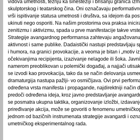
vidova umetnosti, težnju ka sinesteziji i brisanju granica iz
skulptorskog i teatarskog čina. Oni označavaju performativ
vrši ispitivanje statusa umetnosti i društva, sa idejom da po
ukinuti nego osporiti. Na našim prostorima ova praksa inici
zenitizmu i aktivizmu, spada u prve manifestacije takve vrst
Strategije avangardnog performansa zahtevaju angažovanu 
aktivnost i same publike. Dadaistički nastupi predstavljaju s
i humora, na granici provokacije, a veoma je bitan i „motiv 
očekivanjima recipijenta, izazivanje nelagode ili šoka. Javni
namerom preoblikovan u polemički događaj, a najjači utisak
se izvodi kao provokacija, tako da se način delovanja usme
dramaturgija nastupa pažlji- vo osmičljava. Ovi prvi perform
određena vrsta manifesta i propagande, najdirektniji način d
predoči određena ideja, kroz javno predstavljanje avangard
se posmatra ukupna taktika, organizovanje izložbi, izdavanj
priređivanje akcija, može se govoriti o fenomenu umetničk
jednom od bazičnih instrumenata strategije avangardi i ozna
umetničkog eksperimentalnog rada.