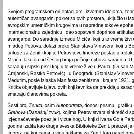
Svojom programskom orijentacijom i izvornim idejama, zeni
autentičan avangardni pokret sa ovih prostora, uključio u ist
evropskim umetničkim krugovima u napredne tokove epohe,
internacionalnu zajednicu i dao sopstveni doprinos artikulac
avangarde. Do saradnje izmedu Micića, koji u to vreme živi 
mladog Petrova, dolazi preko Stanislava Vinavera, koji u B
priloge za Zenit i koji je Petrovljeve linoreze poslao u redak
Miciću, tako da od šestog broja počinje njihova saradnja. U
sarađuju srpski pisci koji u to vreme žive u Parizu (Dusan Ma
Crnjanski, Rastko Petrović) i u Beogradu (Stanislav Vinaver
Međutim, posle izlaska Manifesta zenitizma, krajem 1921. 
Kritika objavljuje izjavu ovih književnika da prekidaju sarad
smatraju članovima pokreta.
Šesti broj
Zenita
, osim
Autoportreta
, donosi pesmu i grafiku
Grehova
(
Današnji zvuk
), kojima Petrov stvara sinkretički s
izjednačavanje poezije i vizuelnog. U knjizi Ivana Gola Paris
godine izašla kao druga sveska Biblioteke Zenit, preuzet je 
linorez, na koricama u vidu reklame za Zenit, kao paradigma