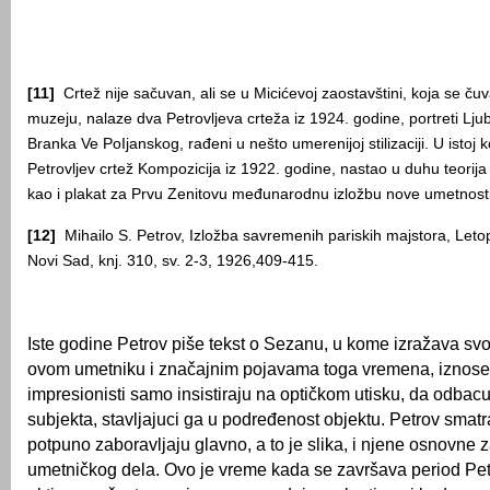
[11]
Crtež nije sačuvan, ali se u Micićevoj zaostavštini, koja se 
muzeju, nalaze dva Petrovljeva crteža iz 1924. godine, portreti Lju
Branka Ve PoIjanskog, rađeni u nešto umerenijoj stilizaciji. U istoj ko
Petrovljev crtež Kompozicija iz 1922. godine, nastao u duhu teorija
kao i plakat za Prvu Zenitovu međunarodnu izložbu nove umetnosti
[12]
Mihailo S. Petrov, Izložba savremenih pariskih majstora, Leto
Novi Sad, knj. 310, sv. 2-3, 1926,409-415.
Iste godine Petrov piše tekst o Sezanu, u kome izražava svo
ovom umetniku i značajnim pojavama toga vremena, iznoseć
impresionisti samo insistiraju na optičkom utisku, da odbacuj
subjekta, stavljajuci ga u podređenost objektu. Petrov smatr
potpuno zaboravljaju glavno, a to je slika, i njene osnovne
umetničkog dela. Ovo je vreme kada se završava period Pet