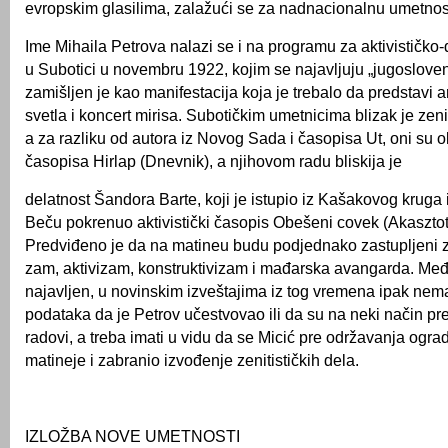
evropskim glasilima, zalažući se za nadnacionalnu umetnost 
Ime Mihaila Petrova nalazi se i na programu za aktivističko-
u Subotici u novembru 1922, kojim se najavljuju „jugoslovensk
zamišljen je kao manifestacija koja je trebalo da predstavi a
svetla i koncert mirisa. Subotičkim umetnicima blizak je zen
a za razliku od autora iz Novog Sada i časopisa Ut, oni su o
časopi­sa Hirlap (Dnevnik), a njihovom radu bliskija je
delatnost Šandora Barte, koji je istupio iz Kašakovog kruga 
Beču pokrenuo aktivistički časopis Obešeni covek (Akasztot
Predviđeno je da na matineu budu podjednako zastupljeni z
zam, aktivizam, konstruktivizam i mađarska avangarda. Među
najavljen, u novinskim izveštajima iz tog vremena ipak ne
podataka da je Petrov učestvovao ili da su na neki način pre
radovi, a treba imati u vidu da se Micić pre održavanja ogra
matineje i zabranio izvođenje zenitističkih dela.
IZLOŽBA NOVE UMETNOSTI