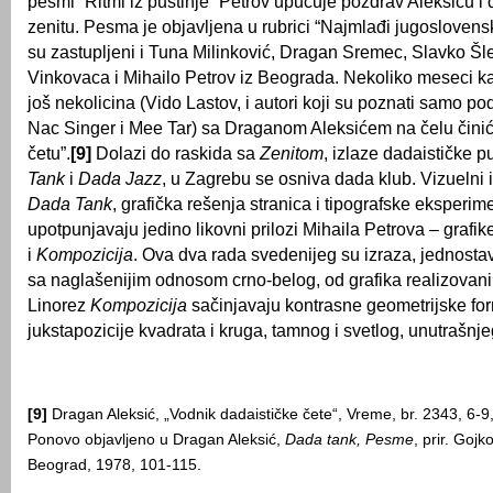
pesmi “Ritmi iz pustinje” Petrov upućuje pozdrav Aleksiću i 
zenitu. Pesma je objavljena u rubrici “Najmlađi jugoslovenski
su zastupljeni i Tuna Milinković, Dragan Sremec, Slavko Šle
Vinkovaca i Mihailo Petrov iz Beograda. Nekoliko meseci kasn
još nekolicina (Vido Lastov, i autori koji su poznati samo 
Nac Singer i Mee Tar) sa Draganom Aleksićem na čelu činić
četu”.
[9]
Dolazi do raskida sa
Zenitom
, izlaze dadaističke p
Tank
i
Dada Jazz
, u Zagrebu se osniva dada klub. Vizuelni 
Dada Tank
,
grafička rešenja stranica i tipografske eksperim
upotpunjavaju jedino likovni prilozi Mihaila Petrova – grafi
i
Kompozicija
. Ova dva rada svedenijeg su izraza, jednostav
sa naglašenijim odnosom crno-belog, od grafika realizovan
Linorez
Kompozicija
sačinjavaju kontrasne geometrijske fo
jukstapozicije kvadrata i kruga, tamnog i svetlog, unutrašnje
[9]
Dragan Aleksić, „Vodnik dadaističke čete“, Vreme, br. 2343, 6-9
Ponovo objavljeno u Dragan Aleksić,
Dada tank, Pesme
, prir. Gojko
Beograd, 1978, 101-115.