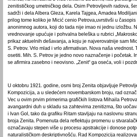
zenitističkog umetničkog dela. Osim Petrovljevih radova, šes
sadrži i dela Albera Gleza, Karela Tajgea, Amadea Modiljani
prilog tome koliko je Micić cenio Petrova,uvrstivši u časop
anonimnog autora, koji do tada nije imao ni jednu izložbu. 
vrednovanje upućuje i pohvalna beleška u rubrici „Makrosko
prikaz aktuelnih dešavanja, a koju je najverovatnije sam Mic
S. Petrov. Vrlo mlad i vrlo afirmativan. Nova naša vrednost.
osetiti. Mih. S. Petrov je jedno novo naznačenje i početak. I
se afirmira zasebno i neovisno. „Zenit“ ga oseća, voli i pozdr
U oktobru 1921. godine, osmi broj Zenita objavljuje Petrovlj
Kompozicija, a u sledećem novembarskom broju, rad označ
Vec u ovim prvim primerima grafičkih listova Mihaila Petrov
avangardni duh u skladu sa zahtevima zenitizma, što uočava
i Ivan Gol, tako da grafiku Ritam stavljaju na naslovnu str
broja Zenita. Pomenuta dela reflektuju promenu u stvaralačk
označavaju stepen više u procesu apstrakcije i donose potp
naturalističkom deskriptivnošću. Rad Kompozicija realizovan