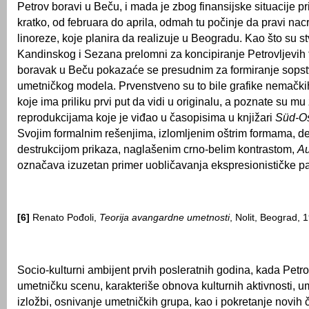
Petrov boravi u Beču, i mada je zbog finansijske situacije 
kratko, od februara do aprila, odmah tu počinje da pravi nacr
linoreze, koje planira da realizuje u Beogradu. Kao što su s
Kandinskog i Sezana prelomni za koncipiranje Petrovljevih t
boravak u Beču pokazaće se presudnim za formiranje sops
umetničkog modela. Prvenstveno su to bile grafike nemački
koje ima priliku prvi put da vidi u originalu, a poznate su mu
reprodukcijama koje je viđao u časopisima u knjižari
Süd-O
Svojim formalnim rešenjima, izlomljenim oštrim formama, d
destrukcijom prikaza, naglašenim crno-belim kontrastom,
Au
označava izuzetan primer uobličavanja ekspresionističke p
[6]
Renato Pođoli,
Teorija avangardne umetnosti
, Nolit, Beograd, 
Socio-kulturni ambijent prvih posleratnih godina, kada Petr
umetničku scenu, karakteriše obnova kulturnih aktivnosti, u
izložbi, osnivanje umetničkih grupa, kao i pokretanje novih