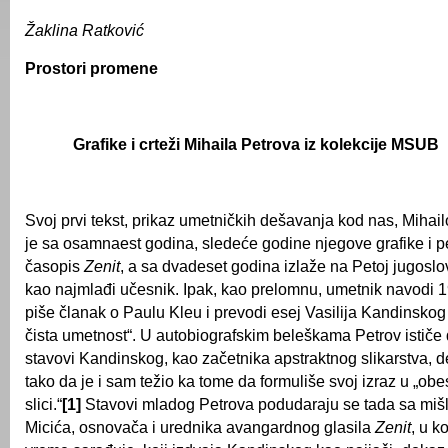
Žaklina Ratković
Prostori promene
Grafike i crteži Mihaila Petrova iz kolekcije MSUB
Svoj prvi tekst, prikaz umetničkih dešavanja kod nas, Mihail
je sa osamnaest godina, sledeće godine njegove grafike i 
časopis
Zenit
, a sa dvadeset godina izlaže na Petoj jugoslo
kao najmlađi učesnik. Ipak, kao prelomnu, umetnik navodi 
piše članak o Paulu Kleu i prevodi esej Vasilija Kandinskog
čista umetnost“. U autobiografskim beleškama Petrov ističe d
stavovi Kandinskog, kao začetnika apstraktnog slikarstva, d
tako da je i sam težio ka tome da formuliše svoj izraz u „o
slici.“
[1]
Stavovi mladog Petrova podudaraju se tada sa miš
Micića, osnovača i urednika avangardnog glasila
Zenit
, u 