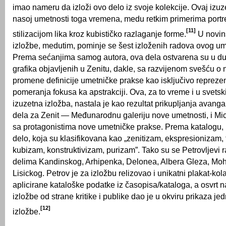
imao nameru da izloži ovo delo iz svoje kolekcije. Ovaj izuze
nasoj umetnosti toga vremena, medu retkim primerima portr
[11]
stilizacijom lika kroz kubističko razlaganje for­me.
U novin
izložbe, medutim, pominje se šest izloženih radova ovog umet
Prema sećanjima samog autora, ova dela ostvarena su u d
grafika objavljenih u Zenitu, dakle, sa razvijenom svešću o
promene definicije umetničke prakse kao isključivo reprezen
pomeranja fokusa ka apstrakciji. Ova, za to vreme i u svets
izuzetna izložba, nastala je kao rezultat prikupljanja avang
dela za Zenit — Međunarodnu galeriju nove umetnosti, i Mi
sa protagonistima nove umetničke prakse. Prema katalogu, 
delo, koja su klasifikovana kao „zenitizam, ekspresionizam, 
kubizam, konstruktivizam, purizam”. Tako su se Petrovljevi 
delima Kandinskog, Arhipenka, Delonea, Albera Gleza, Moh
Lisickog. Petrov je za izložbu relizovao i unikatni plakat-kola
aplicirane kataloške podatke iz časopisa/kataloga, a osvrt n
izložbe od strane kritike i publike dao je u okviru prikaza je
[12]
izložbe.