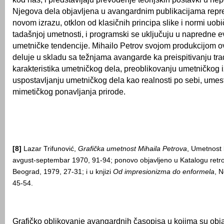
Njegova dela objavljena u avangardnim publikacijama repre
novom izrazu, otklon od klasičnih principa slike i normi uob
tadašnjoj umetnosti, i programski se uključuju u napredne 
umetničke tendencije. Mihailo Petrov svojom produkcijom o
deluje u skladu sa težnjama avangarde ka preispitivanju tra
karakteristika umetničkog dela, preoblikovanju umetničkog i
uspostavljanju umetničkog dela kao realnosti po sebi, umes
mimetičkog ponavljanja prirode.
[8]
Lazar Trifunović,
Grafička umetnost Mihaila Petrova
, Umetnost 
avgust-septembar 1970, 91-94; ponovo objavljeno u Katalogu retro
Beograd, 1979, 27-31; i u knjizi
Od impresionizma do enformela
, N
45-54.
Grafičko oblikovanje avangardnih časopisa u kojima su obja