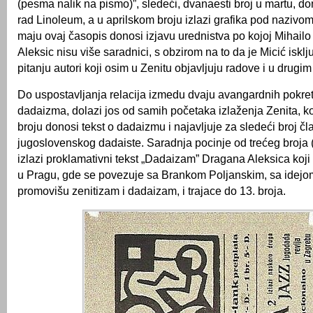
(pesma nalik na pismo)”, sledeći, dvanaesti broj u martu, do
rad Linoleum, a u aprilskom broju izlazi grafika pod nazivo
maju ovaj časopis donosi izjavu urednistva po kojoj Mihailo
Aleksic nisu više saradnici, s obzirom na to da je Micić isklj
pitanju autori koji osim u Zenitu objavljuju radove i u drugi
Do uspostavljanja relacija izmedu dvaju avangardnih pokret
dadaizma, dolazi jos od samih početaka izlaženja Zenita, k
broju donosi tekst o dadaizmu i najavljuje za sledeći broj č
jugoslovenskog dadaiste. Saradnja pocinje od trećeg broja 
izlazi proklamativni tekst „Dadaizam” Dragana Aleksica koji
u Pragu, gde se povezuje sa Brankom Poljanskim, sa idejo
promovišu zenitizam i dadaizam, i trajace do 13. broja.