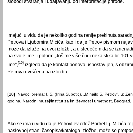
slobodi stvaranja i udaljavanju od interpretacije prirode.
Imajući u vidu da je nekoliko godina ranije prekinuta sarad
Petrova i Ljubomira Micića, kao i da je Petrov pismom najav
moze da izlaže na ovoj izložbi, a u sledećem da se iznenad
na svoje ime, i potom: „Još me više čudi neka slika br. 101 
[10]
ime”,
izgleda da je kontakt ponovo uspostavljen, s obziro
Petrova uvršćena na izložbu.
[10]
Navoci prema: I. S. (Irina Subotić), „Mihailo S. Petrov”, u: Zen
godina, Narodni muzej/lnstitut za književnost i umetnost, Beograd,
Ako se ima u vidu da je Petrovljev crtež Portret Lj. Micića 
naslovnoj strani časopisa/kataloga izlož­be, može se pretpost