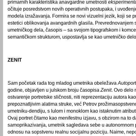
primarnih karakteristika anavgardne umetnosti
eksperiment
očituje posredstvom novih operativnih postupaka, i uvođenj
modela izražavanja. Formira se novi vizuelni jezik, koji se p
estetici oblikovanja avangardnih glasila. Prevrednovanje
umetničkog dela, časopis – sa svojom tipografskom i komce
semantičkom strukturom, uspostavlja se kao umetničko delo
ZENIT
Sam početak rada tog mladog umetnika obeležava
Autoport
godine, objavljen u julskom broju časopisa
Zenit
. Ovo delo 
ostvarenje portretske sličnosti, niti reprezentaciju autora k
prepoznatljivim alatima struke, već Petrov prožimasopstven
umetniku-dendiju, s lulom i monoklom kao istaknutim atribut
Ovaj portret čitamo kao menifestnu izjavu, s obzirom na to
samoprikazivanja, umetnik sagledava sebe u autonomnom 
odnosu na sopstvenu realnu socijalnu poziciju. Naime, nep