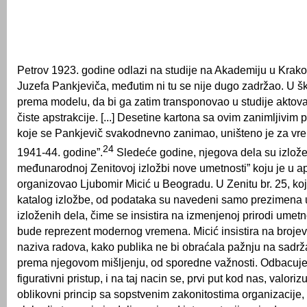
Petrov 1923. godine odlazi na studije na Akademiju u Krako
Juzefa Pankjeviča, me­đutim ni tu se nije dugo zadržao. U ško
prema modelu, da bi ga zatim transponovao u studije aktov
čiste apstrakcije. [...] Desetine kartona sa ovim zanimljivim
koje se Pankjevič svakodnevno zanimao, uništeno je za vr
24
1941-44. godine”.
Sledeće godine, njegova dela su izlože
međunarodnoj Zenitovoj izložbi nove umetnosti” koju je u a
organizovao Ljubomir Micić u Beogradu. U Zenitu br. 25, koj
katalog izložbe, od podataka su navedeni samo prezimena u
izloženih dela, čime se insistira na izmenjenoj prirodi umetn
bude reprezent modernog vremena. Micić insistira na broje
naziva radova, kako publika ne bi obraćala pažnju na sadržaj 
prema njegovom mišljenju, od sporedne važnosti. Odbacuje 
figurativni pristup, i na taj nacin se, prvi put kod nas, valori
oblikovni princip sa sopstvenim zakonitostima organizacije