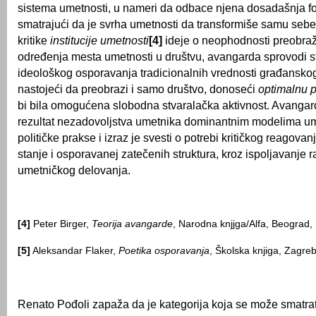
sistema umetnosti, u nameri da odbace njena dosadašnja fo
smatrajući da je svrha umetnosti da transformiše samu seb
kritike
institucije umetnosti
[4]
ideje o neophodnosti preobraž
određenja mesta umetnosti u društvu, avangarda sprovodi str
ideološkog osporavanja tradicionalnih vrednosti građansko
nastojeći da preobrazi i samo društvo, donoseći
optimalnu p
bi bila omogućena slobodna stvaralačka aktivnost. Avangar
rezultat nezadovoljstva umetnika dominantnim modelima ume
političke prakse i izraz je svesti o potrebi kritičkog reagova
stanje i osporavanej zatečenih struktura, kroz ispoljavanje r
umetničkog delovanja.
[4]
Peter Birger,
Teorija avangarde
, Narodna knjjga/Alfa, Beograd,
[5]
Aleksandar Flaker,
Poetika osporavanja
, Školska knjiga, Zagre
Renato Pođoli zapaža da je kategorija koja se može smatra