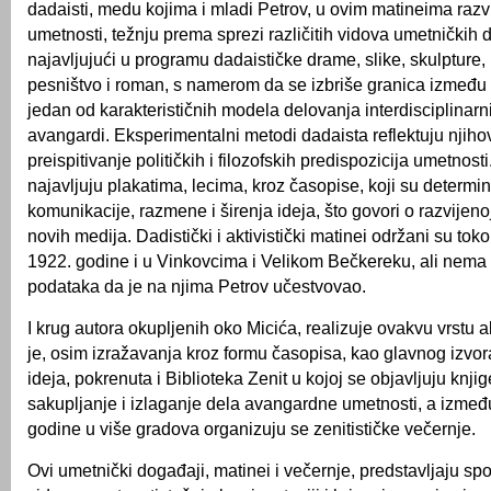
dadaisti, medu kojima i mladi Petrov, u ovim matineima razv
umetnosti, težnju prema sprezi različitih vidova umetničkih d
najavljujući u programu dadaističke drame, slike, skulpture, m
pesništvo i roman, s namerom da se izbriše granica između 
jedan od karakterističnih modela delovanja interdisciplinarni
avangardi. Eksperimentalni metodi dadaista reflektuju njih
preispitivanje političkih i filozofskih predispozicija umetnosti
najavljuju plakatima, lecima, kroz časopise, koji su determi
komunikacije, razmene i širenja ideja, što govori o razvijeno
novih medija. Dadistički i aktivistički matinei održani su to
1922. godine i u Vinkovcima i Velikom Bečkereku, ali nem
podataka da je na njima Petrov učestvovao.
I krug autora okupljenih oko Micića, realizuje ovakvu vrstu a
je, osim izražavanja kroz formu časopisa, kao glavnog izvora
ideja, pokrenuta i Biblioteka Zenit u kojoj se objavljuju knji
sakupljanje i izlaganje dela avangardne umetnosti, a izmeđ
godine u više gradova organizuju se zenitističke večernje.
Ovi umetnički događaji, matinei i večernje, predstavljaju sp