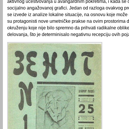
aktivnog učestvovanja u avangardnim pokretima, i kada se 
socijalno angažovanoj grafici. Jedan od razloga ovakvog p
se izvede iz analize lokalne situacije, na osnovu koje može 
su protagonisti nove umetničke prakse na ovim prostorima d
okruženju koje nije bilo spremno da prihvati radikalne obli
delovanja, što je determinisalo negativnu recepciju ovih poj