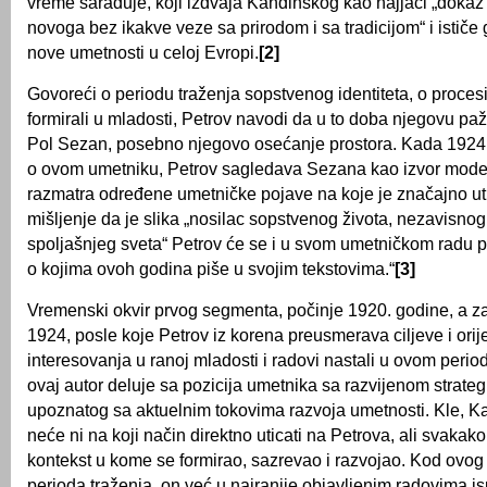
vreme sarađuje, koji izdvaja Kandinskog kao najjači „doka
novoga bez ikakve veze sa prirodom i sa tradicijom“ i ističe
nove umetnosti u celoj Evropi.
[2]
Govoreći o periodu traženja sopstvenog identiteta, o proces
formirali u mladosti, Petrov navodi da u to doba njegovu paž
Pol Sezan, posebno njegovo osećanje prostora. Kada 1924.
o ovom umetniku, Petrov sagledava Sezana kao izvor moder
razmatra određene umetničke pojave na koje je značajno ut
mišljenje da je slika „nosilac sopstvenog života, nezavisnog
spoljašnjeg sveta“ Petrov će se i u svom umetničkom radu p
o kojima ovoh godina piše u svojim tekstovima.“
[3]
Vremenski okvir prvog segmenta, počinje 1920. godine, a z
1924, posle koje Petrov iz korena preusmerava ciljeve i orij
interesovanja u ranoj mladosti i radovi nastali u ovom peri
ovaj autor deluje sa pozicija umetnika sa razvijenom strate
upoznatog sa aktuelnim tokovima razvoja umetnosti. Kle, Ka
neće ni na koji način direktno uticati na Petrova, ali svaka
kontekst u kome se formirao, sazrevao i razvojao. Kod ovog 
perioda traženja, on već u najranije objavljenim radovima i