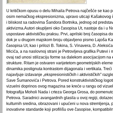
U kritičkom opusu o delu Mihaila Petrova najčešće se kao p
osim nemačkog ekspresionizma, upravo uticaji Kašakovog 
i bliskost sa radovima Šandora Bortnika, jednog od predst
aktivizma.Autori okupljeni oko časopisa Ut, nastoje da i u
uspostave aktivističku praksu. Prvi, aprilski broj časopisa d
dok je u drugom majskom broju objavljeno pismo Lajoša Ka
časopisa Ut, kao i prilozi B. Tokina, S. Vinavera, D. Aleksića
Micića, a na naslovnoj strani je Petrovljeva grafika Putevi i 
ovaj rad unosi stilizaciju forme sa dalekom asocijacijom n
strukture. Ritam je ostvaren varijetetom geometrijskih eleme
dinamika postignuta kontrastom dijagonala i vertikala. Treći
najavljuje izdavanje „ekspresionističkih i aktivističkih” razg
Save Šumanovića i Petrova. Pored konstruktivističkog logot
vizuelni doprinos ovog magazina se kreće u rangu od vizuel
fotografija Moholi Nada i crteza Georga Grosa, do pomenut
Petrova. Saradnici avangardnih glasila u ovoj regiji, dolazeci 
kulturnih sredina, obrazovani i upućeni u nova stremljenja, 
inovativne standarde koji profilišu ove časopise, kompatibi