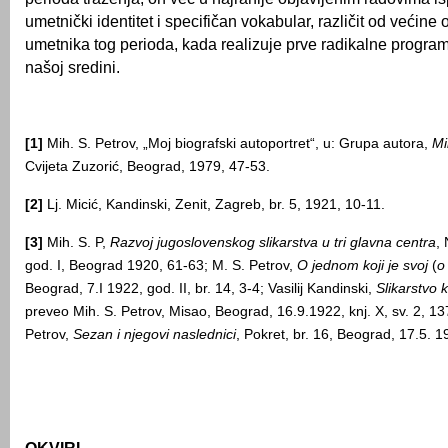
umetnički identitet i specifičan vokabular, različit od većine
umetnika tog perioda, kada realizuje prve radikalne program
našoj sredini.
[1]
Mih. S. Petrov, „Moj biografski autoportret“, u: Grupa autora,
Mi
Cvijeta Zuzorić, Beograd, 1979, 47-53.
[2]
Lj. Micić, Kandinski, Zenit, Zagreb, br. 5, 1921, 10-11.
[3]
Mih. S. P,
Razvoj jugoslovenskog slikarstva u tri glavna centra
, 
god. I, Beograd 1920, 61-63; M. S. Petrov,
O jednom koji je svoj
(
o
Beograd, 7.I 1922, god. II, br. 14, 3-4; Vasilij Kandinski,
Slikarstvo 
preveo Mih. S. Petrov, Misao, Beograd, 16.9.1922, knj. X, sv. 2, 1
Petrov,
Sezan i njegovi naslednici
, Pokret, br. 16, Beograd, 17.5. 