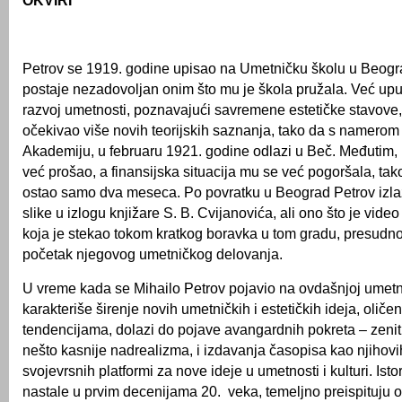
OKVIRI
Petrov se 1919. godine upisao na Umetničku školu u Beogra
postaje nezadovoljan onim što mu je škola pružala. Već upuć
razvoj umetnosti, poznavajući savremene estetičke stavove,
očekivao više novih teorijskih saznanja, tako da s namerom
Akademiju, u februaru 1921. godine odlazi u Beč. Međutim, p
već prošao, a finansijska situacija mu se već pogoršala, tak
ostao samo dva meseca. Po povratku u Beograd Petrov izla
slike u izlogu knjižare S. B. Cvijanovića, ali ono što je vide
koja je stekao tokom kratkog boravka u tom gradu, presudno
početak njegovog umetničkog delovanja.
U vreme kada se Mihailo Petrov pojavio na ovdašnjoj umetni
karakteriše širenje novih umetničkih i estetičkih ideja, olič
tendencijama, dolazi do pojave avangardnih pokreta – zeni
nešto kasnije nadrealizma, i izdavanja časopisa kao njihovi
svojevrsnih platformi za nove ideje u umetnosti i kulturi. Ist
nastale u prvim decenijama 20. veka, temeljno preispituju 