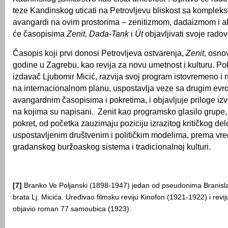
teze Kandinskog uticati na Petrovljevu bliskost sa komple
avangardi na ovim prostorima – zenitizmom, dadaizmom i ak
će časopisima
Zenit
,
Dada-Tank
i
Út
objavljivati svoje radov
Časopis koji prvi donosi Petrovljeva ostvarenja,
Zenit
, osno
godine u Zagrebu, kao revija za novu umetnost i kulturu. Pok
izdavač Ljubomir Micić, razvija svoj program istovremeno i
na internacionalnom planu, uspostavlja veze sa drugim evr
avangardnim časopisima i pokretima, i objavljuje priloge iz
na kojima su napisani. Zenit kao programsko glasilo grupe, i
pokret, od početka zauzimaju poziciju izrazitog kritičkog d
uspostavljenim društvenim i političkim modelima, prema vr
gradanskog buržoaskog sistema i tradicionalnoj kulturi.
[7]
Branko Ve Poljanski (1898-1947) jedan od pseudonima Branisl
brata Lj. Micića. Uređivao filmsku reviju Kinofon (1921-1922) i rev
objavio roman 77 samoubica (1923).