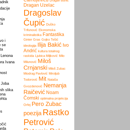
Dragan Bunić
radnik
Dragan Uzelac
dacije
Dragoslav
nja
Čupić
ća
Duško
Trifunović
Ekonomska
Fantastika
kriminalistika
Ginter Gras
Gojko Tešić
vo i
Ilija Bakić
e se
Ivo
ideologija
ta
Andrić
kultura totalnog
 Lenona
raskida
Ljubica Miljković
Milo
Miloš
ora Ivana
Milunović
Crnjanski
Miloš Zubac
nost
Miodrag Pavlović
Miroljub
Mit
Todorović
Nataša
a Joba
Nemanja
Gvozdenović
ih slika
Raičević
Noam
nena
Čomski
rehta
optimalna projekcija
Pero Zubac
Orfej
Rastko
es
poezija
Petrović
očić
arda