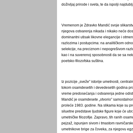
doživljaj prirode i sveta, te da ispolji najdu
Vremenom je Zdravko Mandić svoje slikarstvo
njegova ostvarenja nikada i nikako neće dos
dominantni utisak likovne elegancije i otmeno
razlozima i postupcima: na analitičkom odn
selekcije, na preciznom i nepogrešivom razlu
kao i na suverenoj sposobnosti da se sa neko
poetsko-filozofska suština.
Iz pozicije „sveže” istorije umetnosti, centr
tokom osamdesetih i devedesetih godina pro
vreme predosećanja i ostvarenja jedne odist
Mandić je osamdesete „otvorio” samostalnom
proleće 1983. godine. Na slikama koje su pre
siluetne predstave ljudske figure koje će ub
umetničke filozofije. Zapravo, tih ranih osam
pejzaž, ispunjen sivom i tmastom ravničarsk
umetnikove brige za čoveka, za njegovu egzist