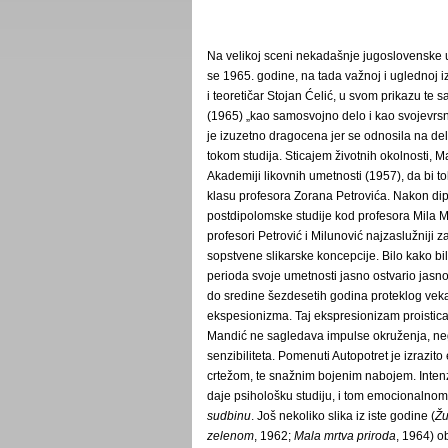
Na velikoj sceni nekadašnje jugoslovenske 
se 1965. godine, na tada važnoj i uglednoj i
i teoretičar Stojan Ćelić, u svom prikazu te 
(1965) „kao samosvojno delo i kao svojevrs
je izuzetno dragocena jer se odnosila na de
tokom studija. Sticajem životnih okolnosti, 
Akademiji likovnih umetnosti (1957), da bi
klasu profesora Zorana Petrovića. Nakon dip
postdipolomske studije kod profesora Mila 
profesori Petrović i Milunović najzaslužniji z
sopstvene slikarske koncepcije. Bilo kako b
perioda svoje umetnosti jasno ostvario jasno
do sredine šezdesetih godina proteklog veka
ekspesionizma. Taj ekspresionizam proisticao
Mandić ne sagledava impulse okruženja, neg
senzibiliteta. Pomenuti Autopotret je izrazito
crtežom, te snažnim bojenim nabojem. Intenzi
daje psihološku studiju, i tom emocionalnom
sudbinu
. Još nekoliko slika iz iste godine (
Žu
zelenom
, 1962;
Mala mrtva priroda
, 1964) o