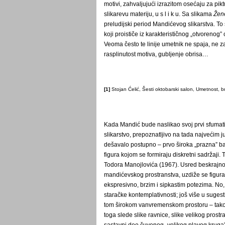
motivi, zahvaljujući izrazitom osećaju za pi
slikarevu materiju, u s l i k u. Sa slikama
Žen
preludijski period Mandićevog slikarstva. To
koji proističe iz karakterističnog „otvorenog”
Veoma često te linije umetnik ne spaja, ne 
rasplinutost motiva, gubljenje obrisa…
[1]
Stojan Ćelić, Šesti oktobarski salon, Umetnost, b
Kada Mandić bude naslikao svoj prvi sfumati
slikarstvo, prepoznatljivo na tada najvećim 
dešavalo postupno – prvo široka „prazna” ba
figura kojom se formiraju diskretni sadržaji
Todora Manojlovića (1967). Usred beskrajno
mandićevskog prostranstva, uzdiže se figura
ekspresivno, brzim i sipkastim potezima. No,
staračke kontemplativnosti; još više u suges
tom širokom vanvremenskom prostoru – tak
toga slede slike ravnice, slike velikog prostr