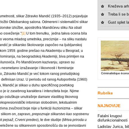
Kneževa arh
Treba li se br
umetnosti, slikar Zdravko Mandić (1935–2012) pojavljuje
zložbi Oktobarskog salona. Odmereni i sistematični slikar
Gust splet la
salonske izložbe, apostrofira Mandićevu sliku
Na obali
no osveženje.”
[1]
U tom trenutku, jedna takva ocena bila
lo veoma mladog umetnika, preciznije – na sliku nastalu
Mandić je slikarsko školovanje započeo na ljubljanskoj
 tokom 1959. godine prešao na Akademiju u Beograd, u
lomiranja, na beogradskoj Akademiji, biva primljen na
Milunovića. Po Mandićevom kazivanju, upravo su
a nesmetano izražavanje i likovnosti i formiranje
ilo, Zdravko Mandić je već tokom ranog preludijskog
 definisan izraz. U periodu od ranog Autoportreta (1960)
, Mandić je slikao u duhu specifičnog poetskog
 je iz zasebnog karaktera i intenziteta boje. Njime
Rubrike
o osluškuje unutrašnje damare vlastitog likovnog
 ekspresionistički intoniran slobodnim, tekstualnim
NAJNOVIJE
vna zvučnost boje nije u funkciji iluzionizma – slikar
 slikom on, zapravo,
prepoznaje slikarstvo kao sopstvenu
Fatalni krugovi
ti pejsaž
,
Crveni predeo
), te dve studije (
Mrtva priroda u
disfunkcionalnosti
beležene su slikarevom sposobnošću da se jevnostavni
Ladislav Jurica, bib