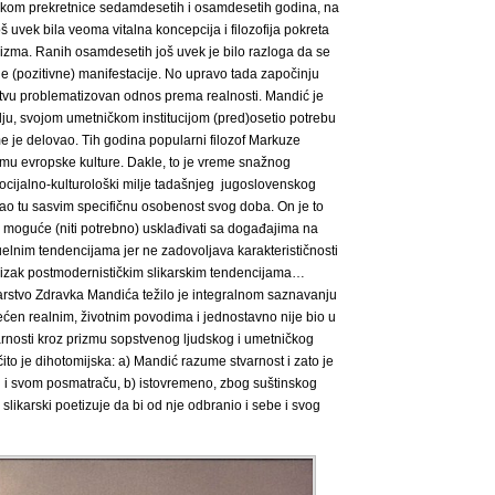
tokom prekretnice sedamdesetih i osamdesetih godina, na
 uvek bila veoma vitalna koncepcija i filozofija pokreta
alizma. Ranih osamdesetih još uvek je bilo razloga da se
ne (pozitivne) manifestacije. No upravo tada započinju
rstvu problematizovan odnos prema realnosti. Mandić je
lju, svojom umetničkom institucijom (pred)osetio potrebu
e je delovao. Tih godina popularni filozof Markuze
mu evropske kulture. Dakle, to je vreme snažnog
 socijalno-kulturološki milje tadašnjeg jugoslovenskog
ao tu sasvim specifičnu osobenost svog doba. On je to
je moguće (niti potrebno) usklađivati sa događajima na
elnim tendencijama jer ne zadovoljava karakterističnosti
blizak postmodernističkim slikarskim tendencijama…
rstvo Zdravka Mandića težilo je integralnom saznavanju
većen realnim, životnim povodima i jednostavno nije bio u
arnosti kroz prizmu sopstvenog ljudskog i umetničkog
ito je dihotomijska: a) Mandić razume stvarnost i zato je
bi i svom posmatraču, b) istovremeno, zbog suštinskog
slikarski poetizuje da bi od nje odbranio i sebe i svog