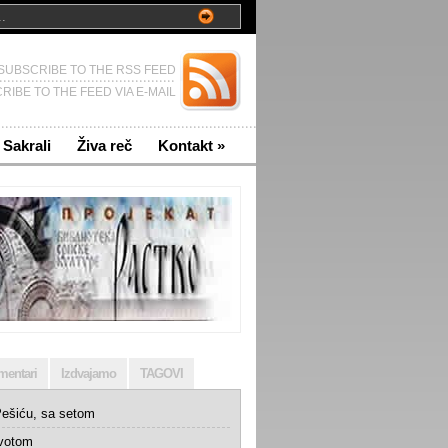
SUBSCRIBE TO THE RSS FEED
RIBE TO THE FEED VIA E-MAIL
Sakrali
Živa reč
Kontakt
»
mentari
Izdvajamo
TAGOVI
ešiću, sa setom
ivotom