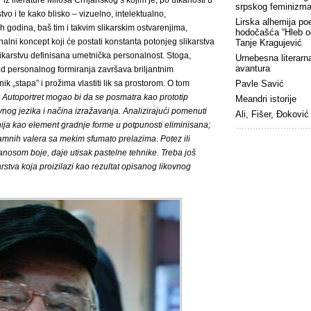
iz literature Miloša Crnjanskog s kojim je, po utkanosti u
srpskog feminizm
vo i te kako blisko – vizuelno, intelektualno,
Lirska alhemija po
 godina, baš tim i takvim slikarskim ostvarenjima,
hodočašća “Hleb o
nalni koncept koji će postati konstanta potonjeg slikarstva
Tanje Kragujević
likarstvu definisana umetnička personalnost. Stoga,
Urnebesna literarn
avantura
iod personalnog formiranja završava briljantnim
 „stapa” i prožima vlastiti lik sa prostorom. O tom
Pavle Savić
v Autoportret mogao bi da se posmatra kao prototip
Meandri istorije
nog jezika i načina izražavanja. Analizirajući pomenuti
Ali, Fišer, Đoković
nija kao element gradnje forme u potpunosti eliminisana;
 tamnih valera sa mekim sfumato prelazima
.
Potez ili
 nanosom boje, daje utisak pastelne tehnike. Treba još
stva koja proizilazi kao rezultat opisanog likovnog