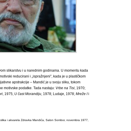
vom slikarstvu i u narednim godinama. U momentu kada
otivski reducirani i „ispražnjeni”, kada je u plastičkom
jativne apstrakcije – Mandić je u svoju sliku, tokom
tne motivske podatke. Tada nastaju:
Vrbe na Tisi
, 1970;
ri
, 1975;
U čast Morandiju
, 1978; Ludaje, 1978;
Mreže I
i
a slika i akvarela Zdravka Mandića, Salon Sombor, novembra 1977,