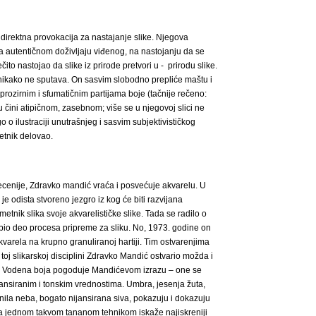
direktna provokacija za nastajanje slike. Njegova
na autentičnom doživljaju viđenog, na nastojanju da se
ečito nastojao da slike iz prirode pretvori u - prirodu slike.
nikako ne sputava. On sasvim slobodno prepliće maštu i
prozirnim i sfumatičnim partijama boje (tačnije rečeno:
u čini atipičnom, zasebnom; više se u njegovoj slici ne
go o ilustraciji unutrašnjeg i sasvim subjektivističkog
etnik delovao.
decenije, Zdravko mandić vraća i posvećuje akvarelu. U
 odista stvoreno jezgro iz kog će biti razvijana
tnik slika svoje akvarelističke slike. Tada se radilo o
 bio deo procesa pripreme za sliku. No, 1973. godine on
akvarela na krupno granuliranoj hartiji. Tim ostvarenjima
toj slikarskoj disciplini Zdravko Mandić ostvario možda i
vu. Vodena boja pogoduje Mandićevom izrazu – one se
ijansiranim i tonskim vrednostima. Umbra, jesenja žuta,
tnila neba, bogato nijansirana siva, pokazuju i dokazuju
 jednom takvom tananom tehnikom iskaže najiskreniji