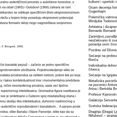
kulturni i sportski 
kturalnu autentičnost prevedu u autohtone tvorevine, u
e na obali
(1965) i
Golubovi
(1966) zatvara se rani
Osam decenija fon
Gugenhajm
 slikarstvo se odlikuje specifičnim tihim ekspresionizmom
Polemička vatrova
 crteža u kojem linije poseduju ekspresivni potencijal.
Miroljuba Todorovi
zatvara formalni sklop nego nagoveštava svojevrsnu
Arhitekta i dizajner
Bernardo Bernardi
Zanimljivo,zavodlji
neočekivano ili sv
ponavlja osim živo
r. 5, Beograd, 1966.
Pozdrav od Džona
Sećanje na profes
Đurića
čni banatski pejzaž – začeće se jedno specifično
Individualna duhov
čitaoca
jugoslovenskim izložbama. Pojednostavljenje slike se
Sećanje na Ignjat
natska prostranstva sa velikim nebom, potom tek po koja
. Tu i takvu kontekstualnost ima i monumentalna predstava
Metafizika pozorišn
na pozornici Anto
g, ničim neomeđenog prostora, sada već tipično
Artoa i Bertolda B
 superiornog intelektualca. Gromadna figura naslikana je
Profesor Kiprovski
 sve je sintetisano u čudesni spoj mladalačkog elana i
Galaksija Servant
tivnu studiju lika intelektualca, duhovno nadmoćnog u
Svetska federacija
o autentično vojvođanskom i banatskom… A upravo posle
Draginja (Draga) Lj
anstva, slike Banata i čitave Panonije, slike kao da su
Milošević – avang