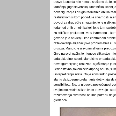
posve jasno da nije nimalo slučajno da je, 
tadašnjoj jugoslovenskoj umetničkoj sceni još
nove figuracije i drugih radikalnih oblika re
realističkom slikom potvrđuje stvarnost i nje
povodi za drugačije shvatanje, te je u slika
jedan od onih umetnika koji je, u tom razdob
za kritičkim pristupom svetu i vremenu u kom
govorio je o otuđenju kao centralnom proble
reflektovanja alijenacijske problematike i u
društva. Mandić je u svojim slikama prepozn
činio na svoj način, te njegovo slikarstvo ni
tada aktuelnoj sceni. Mandić ne pripada aktu
novofiguracijskog realizma, a još manje je 
Jednostavno, tokom celokupnog opusa, slika
i intepretiranju sveta. On je konstantno pos
stanju da izbegne prelamanje doživljaja stv
senzibiliteta. No, ta njegova posvećenost več
svojim motivskim slikarstvom potvrđuje i se
razumevanja stvarnosti on ima potrebu da je 
gledaoca…