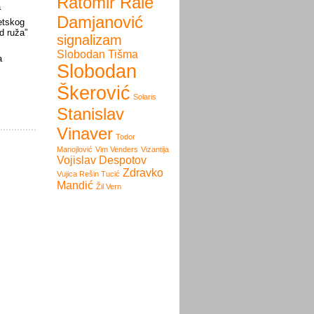
Ratomir Rale
a
Damjanović
etskog
d ruža”
signalizam
Slobodan Tišma
a
Slobodan
Škerović
Solaris
Stanislav
Vinaver
Todor
Manojlović
Vim Venders
Vizantija
Vojislav Despotov
Zdravko
Vujica Rešin Tucić
Mandić
Žil Vern