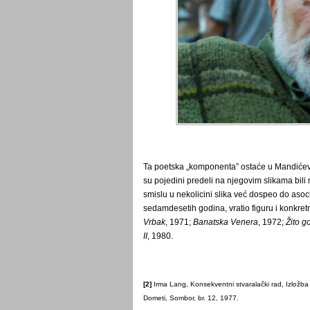
Ta poetska „komponenta” ostaće u Mandiće
su pojedini predeli na njegovim slikama bili m
smislu u nekolicini slika već dospeo do asoci
sedamdesetih godina, vratio figuru i konkre
Vrbak
, 1971;
Banatska Venera
, 1972;
Žito go
II
, 1980.
[2]
Irma Lang, Konsekventni stvaralački rad, Izložb
Dometi, Sombor, br. 12, 1977.