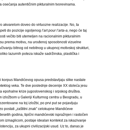
blja osećanja autentičnim pikturalnim tvorevinama.
 akvarelom doveo do virtuozne realizacije. No, ta
peti do pozicije ogoljenog
l’art pour l’arta-a
, nego će taj
sti večito biti utemeljen na racionalnim pikturalnim
osu prema motivu, na urođenoj sposobnosti vizuelne
čivanju bitnog od nebitnog u ukupnoj motivskoj strukturi,
liko lazurnih poteza iskaže sadržinska, plastička i
alni korpus Mandićevog opusa predstavljaju slike nastale
teklog veka. Te dve poslednje decenije XX stoleća jesu
a epohalne krize jugoslovenskog i srpskog društva.
 izložbom u Galeriji Kulturnog centra u Beogradu, u
zentovane na toj izložbi, po prvi put se pojavljuju
rzo postati „zaštitni znak” celokupne Mandićeve
desetih godina, tipični mandićevski ispražnjen i rastočen
om izmaglicom, postaje idealan kontekst za iskazivanje
enciju, za ukupni civilizacijski usud. Uz to, danas je