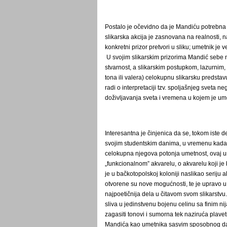
Postalo je očevidno da je Mandiću potrebna 
slikarska akcija je zasnovana na realnosti, 
konkretni prizor pretvori u sliku; umetnik je v
U svojim slikarskim prizorima Mandić sebe 
stvarnost, a slikarskim postupkom, lazurnim, 
tona ili valera) celokupnu slikarsku predstav
radi o interpretaciji tzv. spoljašnjeg sveta ne
doživljavanja sveta i vremena u kojem je um
Interesantna je činjenica da se, tokom iste 
svojim studentskim danima, u vremenu kada je
celokupna njegova potonja umetnost, ovaj ume
„funkcionalnom” akvarelu, o akvarelu koji je
je u bačkotopolskoj koloniji naslikao seriju 
otvorene su nove mogućnosti, te je upravo u 
najpoetičnija dela u čitavom svom slikarst
sliva u jedinstvenu bojenu celinu sa finim n
zagasiti tonovi i sumorna tek naziruća plave
Mandića kao umetnika sasvim sposobnog da