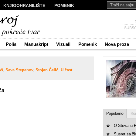
KNJIGOHRANILIŠTE
POMENIK
ALI
NOVA PROZA
SAKRALI
Č
KONTAKT
SUBSC
Polis
Manuskript
Vizuali
Pomenik
Nova proza
oš
,
Sava Stepanov
,
Stojan Ćelić
,
U čast
ća
Popularno
Ko
O Stevanu P
Susret sa ž