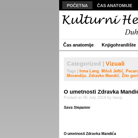
POČETNA
ČAS ANATOMIJE
MANUSKRIPT
POLIS
VIZU
ARHIVA
O NAMA
ŽIVA RE
Čas anatomije
Knjigohranilište
Categorized |
Vizuali
Tags |
Irma Lang
,
Miloš Jeftić
,
Pecar
Morandiju
,
Zdravko Mandić
,
Žito gori
O umetnosti Zdravka Mandi
Posted on 06 July 2014 by heroji
Sava Stepanov
O umetnosti Zdravka Mandića