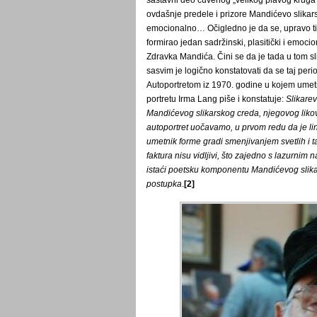
sastavni deo čuvenog „velikog plavog kruga” 
ovdašnje predele i prizore Mandićevo slikarst
emocionalno… Očigledno je da se, upravo tih
formirao jedan sadržinski, plasitički i emocio
Zdravka Mandića. Čini se da je tada u tom s
sasvim je logično konstatovati da se taj per
Autoportretom iz 1970. godine u kojem umetnik
portretu Irma Lang piše i konstatuje:
Slikare
Mandićevog slikarskog creda, njegovog likov
autoportret uočavamo, u prvom redu da je li
umetnik forme gradi smenjivanjem svetlih i
faktura nisu vidljivi, što zajedno s lazurnim
istaći poetsku komponentu Mandićevog slikar
postupka
.
[2]