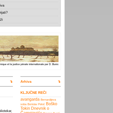
iva
ijati?
ži
Arhiva
KLJUČNE REČI
avangarda
Bernardijeva
Boško
soba
Borislav Pekić
Tokin
Dnevnik o
liotekar,
Čarnojeviću